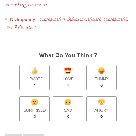
යටපත්කළ නොහැක
#ENDImpunity | ‘ඝාතකයන් ආරක්ෂා කරන්නෝ, ඝාතකයන්ට
වඩා බිහිසුණුය’
What Do You Think ?
UPVOTE
LOVE
FUNNY
1
1
0
SURPRISED
SAD
ANGRY
0
0
0