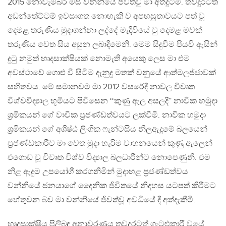
2015 නොවැම්බර් මස වන්නියේ ජිවත්වු මා අත්දුටිමි. තවදුරටත්
අඩන්තේට්ටම් ඉවසාගත නොහැකි ව අපහසුතාවයට පත් වූ
දෙමළ තරුණිය මුදාගන්නා ලද්දේ මැදිවියේ වු දෙමළ මවක්
තරුණිය වෙත සිය අසුන ලබාදිමෙනි. මෙම සිදුවීම පියවි ඇසින්
දුටු නමුත් හෘදසාක්ෂියක් නොමැති අයෙකු ලෙස මා එම
අවස්ථාවේ ගොළු වී සිටිම දැනුදු මතක් වනුයේ ආත්මලජ්ජාවක්
සහිතවය. මේ සමානවම මා 2012 වසරේදී නාවල විවෘත
විශ්වවිද්‍යාල භූමියට පිවිසෙන ‘‘කුණු ඇල අසලදී” නාවික හමුදා
ශ‍්‍රමිකයන් ගේ වාචික ප‍්‍රජණ්ඩත්වයට ලක්වීමි. නාවික හමුදා
ශ‍්‍රමිකයන් ගේ අශිෂ්ඨ ලිංගික ෆැන්ටසිය නිලඇදුමේ බලයෙන්
ප‍්‍රජණ්ඩකාරීව මා වෙත මුදා හැරිම වාහනයෙන් කුණු ඇලෙන්
එගොඩ වූ විවෘත විශ්ව විද්‍යාල බලධාරීන්ට නොපෙණුනි. එම
නිළ ඇදුම උපයෝගී කරගනිමින් මුදාහළ ප‍්‍රජණ්ඩත්වය
වන්නියේ ජනයාගේ දෛනික ජිවිතයේ නිදහස යටපත් කිරීමට
හේතුවන බව මා වන්නියේ ජිවත්වූ අවධියේ දී අත්දැකීමි.
හෘදසාක්ෂිය පිලිබඳ අනාවරණය තවදුරටත් ගැටළුකාරී වුයේ