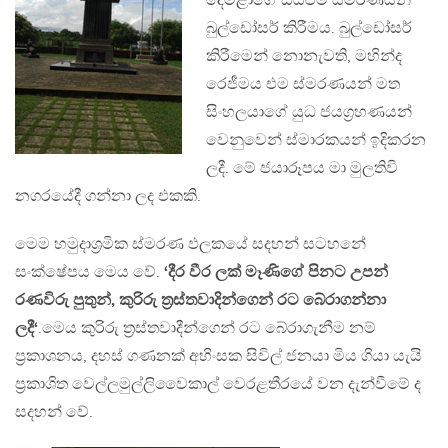
දෙමළාගේ සියළුම ස්මරණයන්
බුල්ඩෝසර් කිරීමය. බුල්ඩෝසර්
කිරීමෙන් නොනැවති, මහින්ද
රෙජීමය එම ස්මරණයන් මත
සිංහලයාගේ යුධ ජයග‍්‍රහණයන්
වෙනුවෙන් ස්මාරකයන් ඉදිකරන
ලදී. මේ ජයාරූපය මා මුලතිවි
නගරයේදී ගන්නා ලද එකකි.
මෙම හමුදාශ‍්‍රමික ස්මරණ ඵලකයේ සදහන් සටහනේ
සංක්ෂේපය මෙය වේ.
‘දීර වීර ලක් මෑණිගේ පිනට උපන්
රණවිරු පුතුන්, කුරිරු ත‍්‍රස්තවාදින්ගෙන් රට බේරාගන්නා
ලදී‘
.මෙය කුරිරු ත‍්‍රස්තවාදීන්ගෙන් රට බේරාගැනීම නම්
ප‍්‍රකාශනය, දහස් ගණනක් අහිංසක සිවිල් ජනයා මිය ගියා යැයි
ප‍්‍රකාශිත වෙල්ලමුල්ලිවෛකාල් වෙරළතීරයේ වන දැන්වීමේ ද
සදහන් වේ.