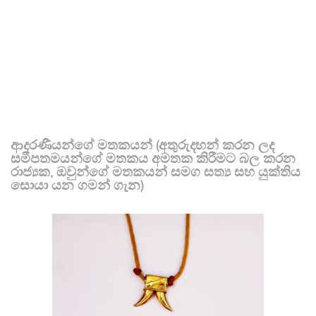
ආදරණීයන්ගේ මතකයන් (අතුරුදහන් කරන ලද
සමීපතමයන්ගේ මතකය අමතක කිරීමට බල කරන
රාජ්‍යක, ඔවුන්ගේ මතකයන් සමග සත්‍ය සහ යුක්තිය
සොයා යන ගමන් ගැන)