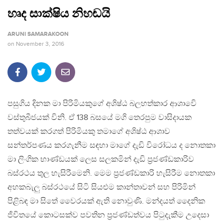
හෘද සාක්ෂිය නිහඬයි
ARUNI SAMARAKOON
on
November 3, 2016
පසුගිය දිනක මා පිරිමියකුගේ අශිෂ්ඨ බලහත්කාර ආශාවෙි
වස්තුබීජයක් විනි. ඒ 138 බසයේ මගි තෙරපුම වාසිදායක
තත්වයක් කරගත් පිරිමියකු තමාගේ අශිෂ්ඨ ආශාව
සන්තර්පණය කරගැනීම සඳහා මාගේ දැඩි විරෝධය ද නොතකා
මා ලිංගික භාණ්ඩයක් ලෙස සලකමින් දැඩි ප‍්‍රජණ්ඩකාරිව
බස්රථය තුල හැසිරීමෙනි. මෙම ප‍්‍රජණ්ඩකාරි හැසිරීම නොතකා
අහකබැලු බස්රථයේ සිටි සියළුම කාන්තාවන් සහ පිරිමින්
පිළිබඳ මා සිතේ වෛරයක් ඇති නොවුණි. මන්දයත් දෛනික
ජිවිතයේ කොටසක්ව පවතින ප‍්‍රජණ්ඩත්වය පිටුදැකීම උදෙසා