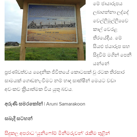
මේ ජායාරූපය
ලබාගන්නා ලද්දේ
වෙල්ලිමුල්ලිවෛ
කාල් වෙරළ
තීරයේදීය. මේ
සියළු ජයාරූප සහ
සිදුවීම් මගින් පෙනී
යන්නේ
ප‍්‍රජණ්ඩත්වය දෛනික ජිවීතයේ කොටසක් වු රටක තිරසාර
සාමයක් ගොඩනැංවීමට නම් හෘද සාක්ෂීන් මෙයට වඩා
අවංකව ක‍්‍රියාත්මක විය යුතු බවය.
අරුණි සමරකෝන්
| Aruni Samarakoon
සබැදි සටහන්
සිදුකල අපරාධ ‘යුනිෆෝම් මිනීමරුවන්’ රැකීම තුළින්