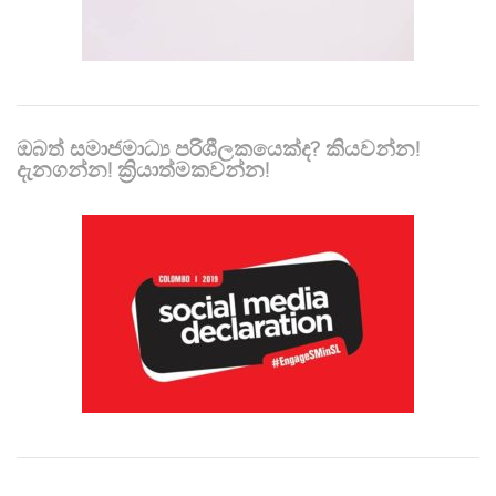
ඔබත් සමාජමාධ්‍ය පරිශීලකයෙක්ද? කියවන්න!
දැනගන්න! ක්‍රියාත්මකවන්න!