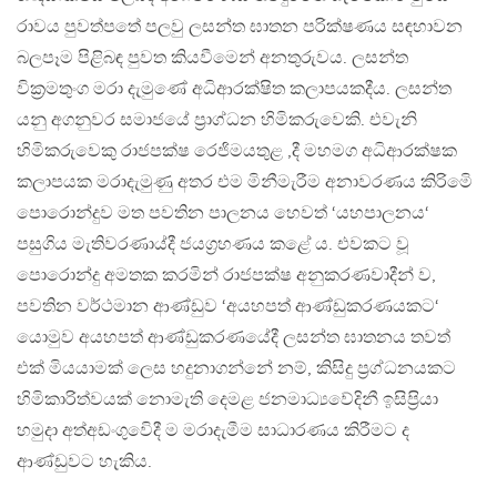
රාවය පුවත්පතේ පලවු ලසන්ත ඝාතන පරික්ෂණය සඳහාවන
බලපෑම පිළිබඳ පුවත කියවීමෙන් අනතුරුවය. ලසන්ත
වික‍්‍රමතුංග මරා දැමුණේ අධිආරක්ෂිත කලාපයකදීය. ලසන්ත
යනු අගනුවර සමාජයේ ප‍්‍රාග්ධන හිමිකරුවෙකි. එවැනි
හිමිකරුවෙකු රාජපක්ෂ රෙජිමයතුළ ,දී මහමග අධිආරක්ෂක
කලාපයක මරාදැමුණු අතර එම මිනීමැරීම අනාවරණය කිරිමෙි
පොරොන්දුව මත පවතින පාලනය හෙවත් ‘යහපාලනය‘
පසුගිය මැතිවරණාය්දී ජයග‍්‍රහණය කළේ ය. එවකට වූ
පොරොන්දු අමතක කරමින් රාජපක්ෂ අනුකරණවාදීන් ව,
පවතින වර්ථමාන ආණ්ඩුව ‘අයහපත් ආණ්ඩුකරණයකට‘
යොමුව අයහපත් ආණ්ඩුකරණයේදී ලසන්ත ඝාතනය තවත්
එක් මියයාමක් ලෙස හදුනාගන්නේ නම්, කිසිදු ප‍්‍රග්ධනයකට
හිමිකාරිත්වයක් නොමැති දෙමළ ජනමාධ්‍යවේදිනී ඉසිප‍්‍රියා
හමුදා අත්අඩංගුවෙිදී ම මරාදැමීම සාධාරණය කිරීමට ද
ආණ්ඩුවට හැකිය.