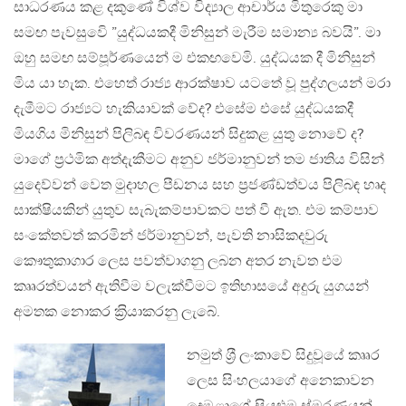
සාධරණය කළ දකුණේ විශ්ව විද්‍යාල ආචාර්ය මිතුරෙකු මා
සමඟ පැවසුවෙි ”යුද්ධයකදී මිනිසුන් මැරීම සමාන්‍ය බවයි”. මා
ඔහු සමඟ සම්පූර්ණයෙන් ම එකඟවෙමි. යුද්ධයක දී මිනිසුන්
මිය යා හැක. එහෙත් රාජ්‍ය ආරක්ෂාව යටතේ වූ පුද්ගලයන් මරා
දැමීමට රාජ්‍යට හැකියාවක් වේද? එසේම එසේ යුද්ධයකදී
මියගිය මිනිසුන් පිලිබඳ විවරණයන් සිදුකළ යුතු නොවේ ද?
මාගේ ප‍්‍රථමික අත්දැකීමට අනුව ජර්මානුවන් තම ජාතිය විසින්
යුදෙව්වන් වෙත මුදාහල පීඩනය සහ ප‍්‍රජණ්ඩත්වය පිලිබඳ හෘද
සාක්ෂියකින් යුතුව සැබැකම්පාවකට පත් වී ඇත. එම කම්පාව
සංකේතවත් කරමින් ජර්මානුවන්, පැවති නාසිකදවුරු
කෞතුකාගාර ලෙස පවත්වාගනු ලබන අතර නැවත එම
කෲරත්වයන් ඇතිවීම වලැක්වීමට ඉතිහාසයේ අදුරු යුගයන්
අමතක නොකර ක‍්‍රියාකරනු ලැබේ.
නමුත් ශ‍්‍රී ලංකාවේ සිදුවූයේ කෲර
ලෙස සිංහලයාගේ අනෙකාවන