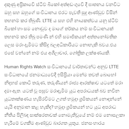
දකුණු අප‍්‍රිකාවෙි ස්ටීව් බිකෝ අත්අඩංගුවෙි දී ඝාතනය වනවිට
ඔහු සහ ඔහුගේ සංවිධානය එරට පැවති සුදු ආණ්ඩුව විසින්
තහනම් කර තිබුණි. LTTE ය සහ එහි නායකත්වය යනු ස්ටීව්
බිකෝ හා සම නොවුව ද මාගේ තර්කය නම් සංවිධානයක්
තහනම් කර තිබූ පමණි න් එහි සමාජිකයන් අත්තනෝමතික
ලෙස මරා දැමීමට කිසිදු බලඅධිකාරියට නොහැකි බවය.එය
එසේ වන්නේ නම් එය අශීලාචාර, ගෝත්‍රික ලක්ෂණයකි.
Human Rights Watch සංවිධානයේ වාර්තාවන්ට අනුව LTTE
සංවිධානයේ ජනමාධ්‍යවේදී ඉසිප‍්‍රියා මෙන්ම තවත් බොහෝ
නිදහස් කොටි තරුණ, තරුණියන් රාජ්‍ය ආරක්ෂාව යටතේ මරා
දමා ඇත. යටත් වූ පසුව මරාදැමීම යුධ අපරාධයක් බව නවීන
යුධතාක්ෂණය හැසිරවීමට උගත් හමුදා ශ‍්‍රමිකයන් නොදන්නේ
යැයි අනුමාන කළ හැකිද? හමුදා ශ‍්‍රමිකයන් හට යුධ අපරාධ
නීතිය පිලිබඳ සාක්ෂරතාවක් නොමැතිවූයේ නම් එම නොසලකා
හැරීමේ වගකීම ආණ්ඩුව බාරගත යුතුය. ජනසංහාරය