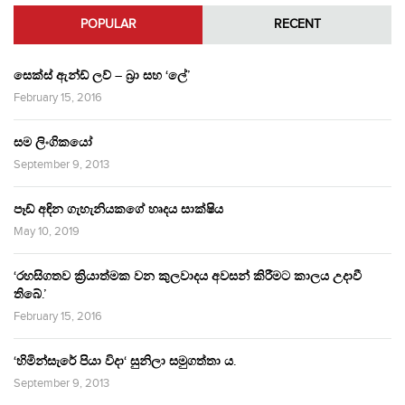
POPULAR
RECENT
සෙක්ස් ඇන්ඩ් ලව් – බ්‍රා සහ ‘ලේ’
February 15, 2016
සම ලිංගිකයෝ
September 9, 2013
පෑඩ් අඳින ගැහැනියකගේ හෘදය සාක්ෂිය
May 10, 2019
‘රහසිගතව ක්‍රියාත්මක වන කුලවාදය අවසන් කිරීමට කාලය උදාවී
තිබේ.’
February 15, 2016
‘හිමින්සැරේ පියා විදා‘ සුනිලා සමුගත්තා ය.
September 9, 2013