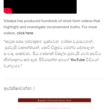
Vikalpa has produced hundreds of short-form videos that
highlight and investigate inconvenient truths. For more
videos,
click here
.
"කටුක සත්‍ය ඉස්මතුකර දැක්වෙන වාර්තා වැඩසටහන්,
පුරවැසි වෘතාන්තයන්, කෙටි චිත්‍රපට මෙන්ම දේශපාලන
සංවාද, සාකච්ඡා, සිය ගණනක් විකල්ප පුරවැසි වෙබ් අඩවිය
නිශ්පාදනය කර ඇත. පිවිසෙන්න අපගේ
YouTube
වීඩියෝ
චැනලයට."
ආරක්ෂාවන්න..!