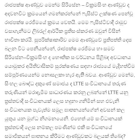
රාජපක්ෂ ආණ්ඩුව මෙන්ම සිරිසේන – වික‍්‍රමසිංහ ආණ්ඩුව ද
අදවනවිට ක්‍රමයෙන් ගමන්කරන්නේ ෆැසිස්ට් ලක්ෂණ පෙන්වූ
රාජපක්ෂ රෙජීමයේ ක්‍රමය වෙතයි. මෙම ෆැසිස්ටිවාදී රාමුව
වසාගැනීමට ලිබරල් ආර්ථික ප‍්‍රතිසංස්කරණ ඔවුන් විසින්
භාවිතා කරයි. සුපරික්ෂාකාරිව මෙම ආණ්ඩුවේ ප‍්‍රතිපත්ති දෙස
බලන විට පෙනීයන්නේ, රාජපක්ෂ රෙජිමය හා සමව
සිරිසේන–වික‍්‍රමසිංහ ද භෞතික සංවර්ධනය පිළිබඳ අවධානය
යොමුකර අයිතිවාසිකම් සුරක්ෂණය සඳහා රාජ්‍යයේ මැදිහත්වීම
සම්පූර්ණයෙන්ම නොසලකා හැර ඇතිි බවය. ආණ්ඩුව මෙන්ම,
සිංහල බෞද්ධ දකුණේ සමාජය ද LTTE සංවිධානයේ තරුණ
තරුණියන් මරාදැමීම සාධාරණය කරනු ලබන්නේ LTTE යනු
ත‍්‍රස්තවාදී සංවිධානයක් ලෙස හදුනා ගනිමින් සහ එවැනි
සංවිධානයක පැවැත්ම සමුල ඝාතනයන්ගේන් අවසන් කල
යුතුය යන මුග්ධ නිගමනයෙනි. එහෙත් යම් සංවිධානයක්
ත‍්‍රස්තවාදී ලෙස නම්කල පමණින්ම එකී සංවිධානයේ
සමාජිකයන් ඝාතනය කිරීමට ආණ්ඩුවකට බලයක් තිබේද?