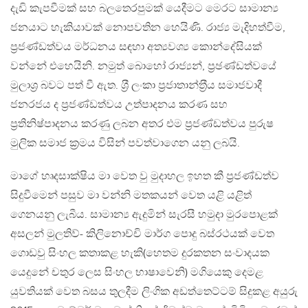
දැඩි කැපවීමක් සහ බලතෙරපුමක් යෙදීමට මෙරට සාමාන්‍ය
ජනයාට හැකියාවක් නොපවතින හෙයිණි. රාජ්‍ය මැදිහත්වීම,
ප‍්‍රජණ්ඩත්වය මර්ධනය සඳහා අත්‍යවශ්‍ය කොන්දේසියක්
වන්නේ එහෙයිනි. නමුත් බොහෝ රාජ්‍යන්, ප‍්‍රඡණ්ඩත්වයේ
මුලාශ‍්‍ර බවට පත් වී ඇත. ශ‍්‍රී ලංකා ප‍්‍රජාතාන්ත‍්‍රීය සමාජවාදී
ජනරජය ද ප‍්‍රජණ්ඩත්වය උත්පාදනය කරණ සහ
ප‍්‍රතිනිෂ්පාදනය කරණු ලබන අතර එම ප‍්‍රජණ්ඩත්වය පුරුෂ
මුලික සමාජ ක‍්‍රමය විසින් පවත්වාගෙන යනු ලබයි.
මාගේ හෘදසාක්ෂිය මා වෙත වු මුදාහල ඉහත කී ප‍්‍රජණ්ඩත්ව
සිදුවීමෙන් පසුව මා වන්නි මතකයන් වෙත යළි යළිත්
ගෙනයනු ලැබීය. සාමාන්‍ය ඇදුමින් සැරසී හමුදා මුරපොළක්
අසලන් මුලතිව්- කිලිනොච්චි මාර්ග පොදු බස්රථයක් වෙත
ගොඩවු සිංහල කතාකළ හැකි(හෙතම දුරකතන සංවාදයක
යෙදුනේ චතුර ලෙස සිංහල භාෂාවෙනි) මගියෙකු දෙමළ
යුවතියක් වෙත බසය තුලදීම ලිංගික අඩත්තෙට්ටම් සිදුකළ අයුරු