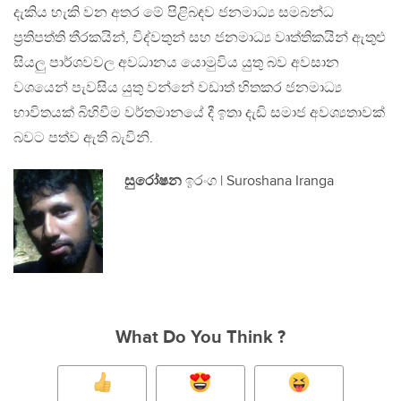
දැකිය හැකි වන අතර මේ පිළිබඳව ජනමාධ්‍ය සමබන්ධ
ප්‍රතිපත්ති තීරකයින්, විද්වතුන් සහ ජනමාධ්‍ය වෘත්තිකයින් ඇතුළු
සියලු පාර්ශවවල අවධානය යොමුවිය යුතු බව අවසාන
වශයෙන් පැවසිය යුතු වන්නේ වඩාත් හිතකර ජනමාධ්‍ය
භාවිතයක් බිහිවීම වර්තමානයේ දී ඉතා දැඩි සමාජ අවශ්‍යතාවක්
බවට පත්ව ඇති බැවිනි.
සුරෝෂන
ඉරංග | Suroshana Iranga
What Do You Think ?