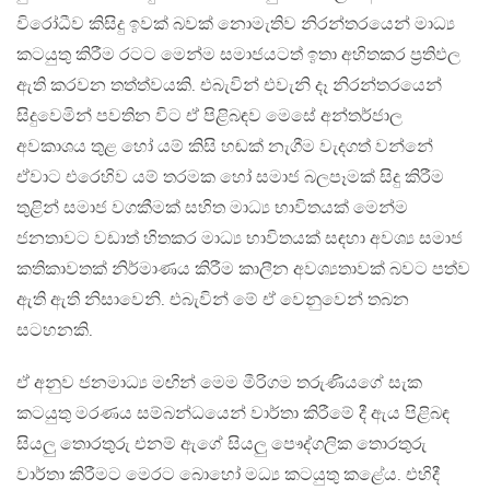
විරෝධීව කිසිදු ඉවක් බවක් නොමැතිව නිරන්තරයෙන් මාධ්‍ය
කටයුතු කිරීම රටට මෙන්ම සමාජයටත් ඉතා අහිතකර ප්‍රතිඵල
ඇති කරවන තත්ත්වයකි. එබැවින් එවැනි දෑ නිරන්තරයෙන්
සිදුවෙමින් පවතින විට ඒ පිළිබඳව මෙසේ අන්තර්ජාල
අවකාශය තුළ හෝ යම් කිසි හඬක් නැගීම වැදගත් වන්නේ
ඒවාට එරෙහිව යම් තරමක හෝ සමාජ බලපෑමක් සිදු කිරීම
තුළින් සමාජ වගකීමක් සහිත මාධ්‍ය භාවිතයක් මෙන්ම
ජනතාවට වඩාත් හිතකර මාධ්‍ය භාවිතයක් සඳහා අවශ්‍ය සමාජ
කතිකාවතක් නිර්මාණය කිරීම කාලීන අවශ්‍යතාවක් බවට පත්ව
ඇති ඇති නිසාවෙනි. එබැවින් මේ ඒ වෙනුවෙන් තබන
සටහනකි.
ඒ අනුව ජනමාධ්‍ය මඟින් මෙම මීරිගම තරුණියගේ සැක
කටයුතු මරණය සම්බන්ධයෙන් වාර්තා කිරීමේ දී ඇය පිළිබඳ
සියලු තොරතුරු එනම් ඇගේ සියලු පෞද්ගලික තොරතුරු
වාර්තා කිරීමට මෙරට බොහෝ මධ්‍ය කටයුතු කළේය. එහිදී