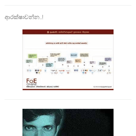
ආරක්ෂාවන්න..!