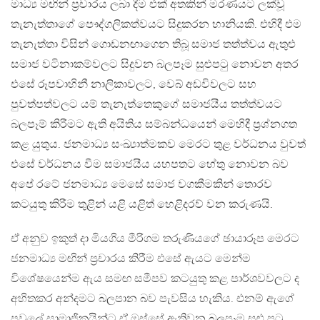
මාධ්‍ය මඟින් ප්‍රචාරය ලබා දීම එක් අතකින් මරණයට ලක්වූ
තැනැත්තාගේ පෞද්ගලිකත්වයට සිදුකරන හානියකි. එහිදී එම
තැනැත්තා විසින් ගොඩනඟාගෙන තිබූ සමාජ තත්ත්වය ඇතුළු
සමාජ වටිනාකම්වලට සිදුවන බලපෑම සුළුපටු නොවන අතර
එසේ රූපවාහිනී නාලිකාවලට, වෙබ් අඩවිවලට සහ
පුවත්පත්වලට යම් තැනැත්තෙකුගේ සමාජයීය තත්ත්වයට
බලපෑම් කිරීමට ඇති අයිතිය සම්බන්ධයෙන් මෙහිදී ප්‍රශ්නගත
කළ යුතුය. ජනමාධ්‍ය සංඛ්‍යාත්මකව මෙරට තුළ වර්ධනය වුවත්
එසේ වර්ධනය වීම සමාජයීය යහපතට හේතු නොවන බව
අපේ රටේ ජනමාධ්‍ය මෙසේ සමාජ වගකීමකින් තොරව
කටයුතු කිරීම තුළින් යළි යළිත් හෙළිදරව් වන කරුණයි.
ඒ අනුව ඉකුත් දා මියගිය මීරිගම තරුණියගේ ඡායාරූප මෙරට
ජනමාධ්‍ය මඟින් ප්‍රචාරය කිරීම එසේ ඇයට මෙන්ම
විශේෂයෙන්ම ඇය සමඟ සමීපව කටයුතු කළ පාර්ශවවලට ද
අහිතකර අන්දමට බලපාන බව පැවසිය හැකිය. එනම් ඇගේ
පවුලේ සාමාජිකයින්ට ඒ ඔස්සේ ඇතිවන බලපෑම සුළු පටු