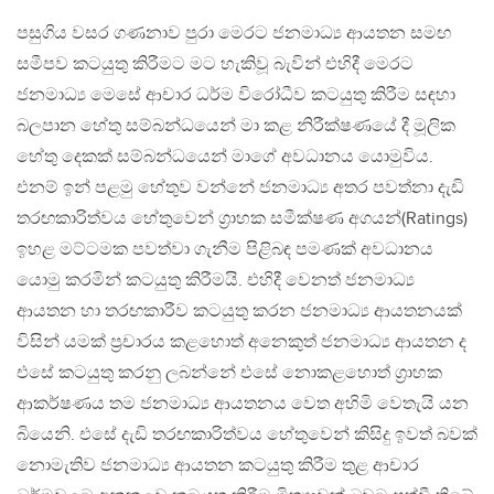
පසුගිය වසර ගණනාව පුරා මෙරට ජනමාධ්‍ය ආයතන සමඟ
සමීපව කටයුතු කිරීමට මට හැකිවූ බැවින් එහිදී මෙරට
ජනමාධ්‍ය මෙසේ ආචාර ධර්ම විරෝධීව කටයුතු කිරීම සඳහා
බලපාන හේතු සම්බන්ධයෙන් මා කළ නිරීක්ෂණයේ දී මූලික
හේතු දෙකක් සම්බන්ධයෙන් මාගේ අවධානය යොමුවිය.
එනම් ඉන් පළමු හේතුව වන්නේ ජනමාධ්‍ය අතර පවත්නා දැඩි
තරඟකාරිත්වය හේතුවෙන් ග්‍රාහක සමීක්ෂණ අගයන්(Ratings)
ඉහළ මට්ටමක පවත්වා ගැනීම පිළිබඳ පමණක් අවධානය
යොමු කරමින් කටයුතු කිරීමයි. එහිදී වෙනත් ජනමාධ්‍ය
ආයතන හා තරඟකාරීව කටයුතු කරන ජනමාධ්‍ය ආයතනයක්
විසින් යමක් ප්‍රචාරය කළහොත් අනෙකුත් ජනමාධ්‍ය ආයතන ද
එසේ කටයුතු කරනු ලබන්නේ එසේ නොකළහොත් ග්‍රාහක
ආකර්ෂණය තම ජනමාධ්‍ය ආයතනය වෙත අහිමි වෙතැයි යන
බියෙනි. එසේ දැඩි තරඟකාරිත්වය හේතුවෙන් කිසිදු ඉවත් බවක්
නොමැතිව ජනමාධ්‍ය ආයතන කටයුතු කිරීම තුළ ආචාර