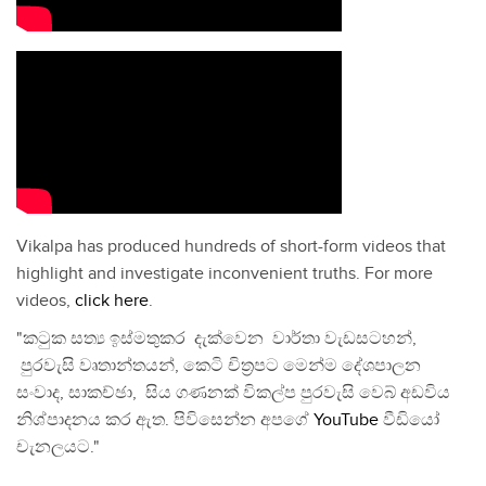
Vikalpa has produced hundreds of short-form videos that
highlight and investigate inconvenient truths. For more
videos,
click here
.
"කටුක සත්‍ය ඉස්මතුකර දැක්වෙන වාර්තා වැඩසටහන්,
පුරවැසි වෘතාන්තයන්, කෙටි චිත්‍රපට මෙන්ම දේශපාලන
සංවාද, සාකච්ඡා, සිය ගණනක් විකල්ප පුරවැසි වෙබ් අඩවිය
නිශ්පාදනය කර ඇත. පිවිසෙන්න අපගේ
YouTube
වීඩියෝ
චැනලයට."