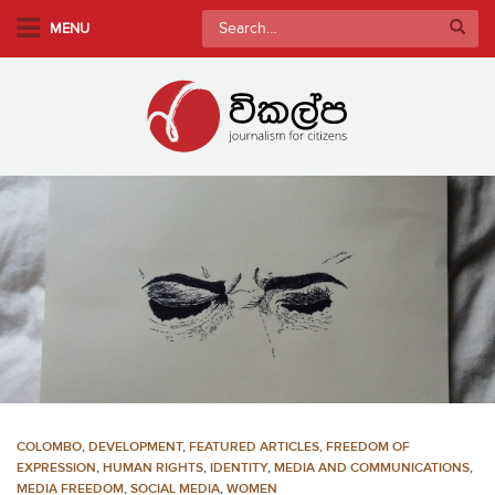
S
Search
MENU
k
for:
i
p
t
o
m
a
i
n
c
o
n
t
e
n
COLOMBO
,
DEVELOPMENT
,
FEATURED ARTICLES
,
FREEDOM OF
t
EXPRESSION
,
HUMAN RIGHTS
,
IDENTITY
,
MEDIA AND COMMUNICATIONS
,
MEDIA FREEDOM
,
SOCIAL MEDIA
,
WOMEN