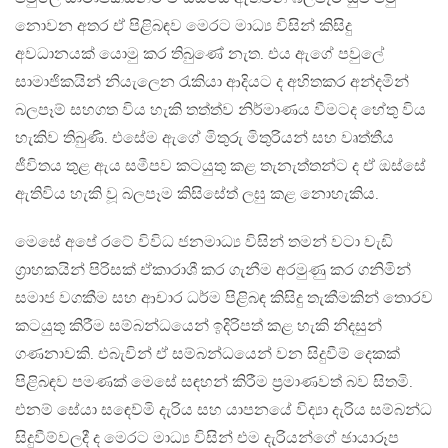
නොවන අතර ඒ පිළිබඳව මෙරට මාධ්‍ය විසින් කිසිදු
අවධානයක් යොමු කර තිබුණේ නැත. එය ඇගේ පවුලේ
සාමාජිකයින් නියැලෙන රැකියා ආදියට ද අහිතකර අන්දමින්
බලපෑම් සහගත විය හැකි තත්ත්ව නිර්මාණය වීමටද හේතු විය
හැකිව තිබුණි. එසේම ඇගේ මිතුරු මිතුරියන් සහ වෘත්තීය
ජීවිතය තුළ ඇය සමීපව කටයුතු කළ තැනැත්තන්ට ද ඒ ඔස්සේ
ඇතිවිය හැකි වූ බලපෑම කිසිසේත් ලඝු කළ නොහැකිය.
මෙසේ අපේ රටේ විවිධ ජනමාධ්‍ය විසින් තමන් වටා වැඩි
ග්‍රාහකයින් පිරිසක් ඒකාරාශී කර ගැනීම අරමුණු කර ගනිමින්
සමාජ වගකීම සහ ආචාර ධර්ම පිළිබඳ කිසිදු තැකීමකින් තොරව
කටයුතු කිරීම සම්බන්ධයෙන් ඉදිරිපත් කළ හැකි නිදසුන්
ගණනාවකි. එබැවින් ඒ සම්බන්ධයෙන් වන සිදුවීම් දෙකක්
පිළිබඳව පමණක් මෙසේ සඳහන් කිරීම ප්‍රමාණවත් බව සිතමි.
එනම් සේයා සඳෙව්මි දැරිය සහ යාපනයේ විද්‍යා දැරිය සම්බන්ධ
සිදුවීම්වලදී ද මෙරට මාධ්‍ය විසින් එම දැරියන්ගේ ඡායාරූප