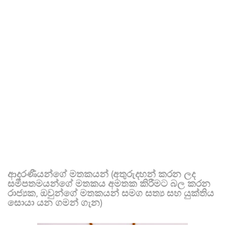
ආදරණීයන්ගේ මතකයන් (අතුරුදහන් කරන ලද
සමීපතමයන්ගේ මතකය අමතක කිරීමට බල කරන
රාජ්‍යක, ඔවුන්ගේ මතකයන් සමග සත්‍ය සහ යුක්තිය
සොයා යන ගමන් ගැන)