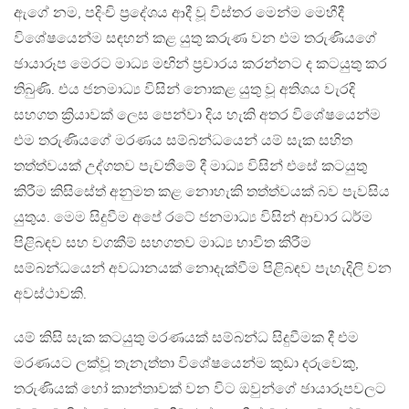
ඇගේ නම, පදිංචි ප්‍රදේශය ආදී වූ විස්තර මෙන්ම මෙහීදී
විශේෂයෙන්ම සඳහන් කළ යුතු කරුණ වන එම තරුණියගේ
ඡායාරූප මෙරට මාධ්‍ය මඟින් ප්‍රචාරය කරන්නට ද කටයුතු කර
තිබුණි. එය ජනමාධ්‍ය විසින් නොකළ යුතු වූ අතිශය වැරදි
සහගත ක්‍රියාවක් ලෙස පෙන්වා දිය හැකි අතර විශේෂයෙන්ම
එම තරුණියගේ මරණය සම්බන්ධයෙන් යම් සැක සහිත
තත්ත්වයක් උද්ගතව පැවතීමේ දී මාධ්‍ය විසින් එසේ කටයුතු
කිරීම කිසිසේත් අනුමත කළ නොහැකි තත්ත්වයක් බව පැවසිය
යුතුය. මෙම සිදුවීම අපේ රටේ ජනමාධ්‍ය විසින් ආචාර ධර්ම
පිළිබඳව සහ වගකීම් සහගතව මාධ්‍ය භාවිත කිරීම
සම්බන්ධයෙන් අවධානයක් නොදැක්වීම පිළිබඳව පැහැදිලි වන
අවස්ථාවකි.
යම් කිසි සැක කටයුතු මරණයක් සම්බන්ධ සිදුවීමක දී එම
මරණයට ලක්වූ තැනැත්තා විශේෂයෙන්ම කුඩා දරුවෙකු,
තරුණියක් හෝ කාන්තාවක් වන විට ඔවුන්ගේ ඡායාරූපවලට