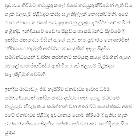
ප්‍රචාරය කිරීමට කටයුතු කළේ එසේ කටයුතු කිරීමෙන් ඇති විය
හැකි බලපෑම් පිළිබඳව කිසිදු සැලකිල්ලක් නොදක්වමිනි. අපේ
රටේ ජනමාධ්‍ය එසේ කටයුතු කරනු ලැබුව ද “නිර්භයා” නමින්
හැඳින්වූ ඉන්දියාවේ වෛද්‍ය සිසුවිය හා සම්බන්ධ සිදුවීමේ දී
ඉන්දීය ජනමාධ්‍ය විසින් ඇගේ සැබෑ නම ප්‍රචාරය නොකරමින්
“නිර්භයා” නැමැති අන්වර්ථ නාමයකින් අදාළ සිදුවීම
සම්බන්ධයෙන් වාර්තා කරන්නට කටයුතු කළේ එමඟින් ඇගේ
පවුලේ සාමාජිකයින්ට ඇති විය හැකි බලපෑම් පිළිබඳව
සැලකිලිමත් වෙමිනි.
ඉන්දීය මාධ්‍යවල එම හැසිරීම ජනමාධ්‍ය ආචාර ධර්ම
සම්බන්ධයෙන් ඉන්දීය මාධ්‍ය දක්වන ඉතා ඉහළ මට්ටමේ
නැඹුරුව නිරූපණය කරන්නක් වන අතර ඊට සාපේක්ෂව අපේ
රටේ ජනමාධ්‍ය පිළිබඳ අවධානය යොමු කිරීමේ දී දැකිය හැකි
වන්නේ අතිශය ඛේදනීය තත්ත්වයක් වන බව මෙහිදී පැවසිය
යුතුය.