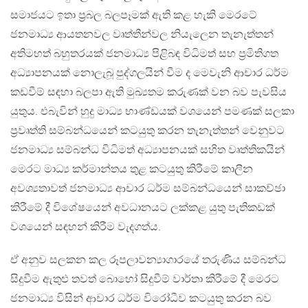
සමාජයට ඉතා ප්‍රබල බලපෑමක් ඇති කළ හැකි මෙරටේ
ජනමාධ්‍ය ආයතනවල වෘත්තීන්වල නියැලෙන තැනැත්තන්
අතිමහත් බහුතරයක් ජනමාධ්‍ය පිළිබඳ විධිමත් සහ ප්‍රමිතිගත
අධ්‍යාපනයක් නොලැබූ පුද්ගලයින් වීම ද මෙවැනි ආචාර ධර්ම
කඩවීම් සඳහා බලපා ඇති මුඛ්‍යතම කරුණක් වන බව පැවසිය
යුතුය. එබැවින් හුදු මාධ්‍ය භාණ්ඩයක් වශයෙන් පමණක් සලකා
ප්‍රවෘත්ති සම්බන්ධයෙන් කටයුතු කරන තැනැත්තන් වෙනුවට
ජනමාධ්‍ය සම්බන්ධ විධිමත් අධ්‍යාපනයක් සහිත වෘත්තිකයින්
මෙරට මාධ්‍ය කර්මාන්තය තුළ කටයුතු කිරී‍මේ කාලීන
අවශ්‍යතාවත් ජනමාධ්‍ය ආචාර ධර්ම සම්බන්ධයෙන් සාකච්ඡා
කිරීමේ දී විශේෂයෙන් අවධානයට ලක්කළ යුතු පැතිකඩක්
වශයෙන් සඳහන් කිරීම වැදගත්ය.
ඒ අනුව සලකන කල රූපලාවන්‍යාගාරයේ තරුණිය සම්බන්ධ
සිදුවීම ඇතුළු තවත් බොහෝ සිදුවීම් වාර්තා කිරීමේ දී මෙරට
ජනමාධ්‍ය විසින් ආචාර ධර්ම විරෝධීව කටයුතු කරන බව