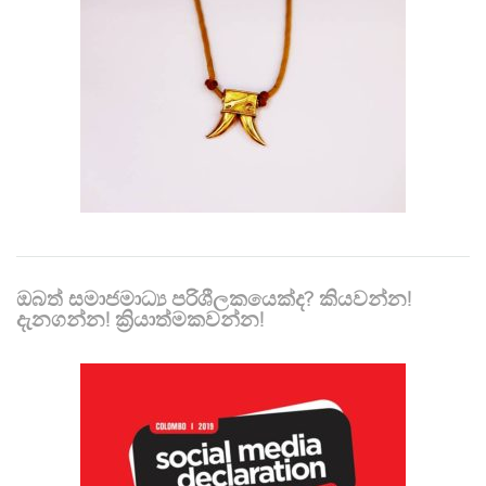
ඔබත් සමාජමාධ්‍ය පරිශීලකයෙක්ද? කියවන්න!
දැනගන්න! ක්‍රියාත්මකවන්න!