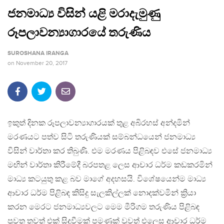
ජනමාධ්‍ය විසින් යළි මරාදැමුණු
රූපලාවන්‍යාගාරයේ තරුණිය
SUROSHANA IRANGA
on
November 20, 2017
ඉකුත් දිනක රූපලාවන්‍යාගාරයක් තුළ අබිරහස් අන්දමින්
මරණයට පත්ව සිටි තරුණියක් සම්බන්ධයෙන් ජනමාධ්‍ය
විසින් වාර්තා කර තිබුණි. එම මරණය පිළිබඳව එසේ ජනමාධ්‍ය
මඟින් වාර්තා කිරීමේදී බරපතළ ලෙස ආචාර ධර්ම කඩකරමින්
මාධ්‍ය කටයුතු කළ බව මාගේ අදහසයි. විශේෂයෙන්ම මාධ්‍ය
ආචාර ධර්ම පිළිබඳ කිසිදු සැලකිල්ලක් නොදක්වමින් ක්‍රියා
කරන මෙරට ජනමාධ්‍යවලට මෙම මීරිගම තරුණිය පිළිබඳ
පුවත තවත් එක් සිදුවීමක් පමණක් වුවත් එලෙස ආචාර ධර්ම