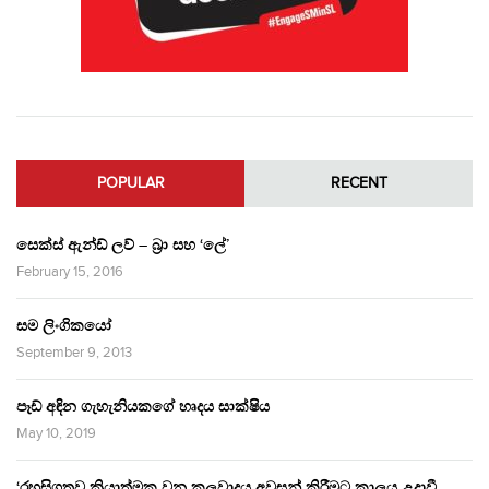
POPULAR
RECENT
සෙක්ස් ඇන්ඩ් ලව් – බ්‍රා සහ ‘ලේ’
February 15, 2016
සම ලිංගිකයෝ
September 9, 2013
පෑඩ් අඳින ගැහැනියකගේ හෘදය සාක්ෂිය
May 10, 2019
‘රහසිගතව ක්‍රියාත්මක වන කුලවාදය අවසන් කිරීමට කාලය උදාවී