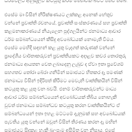
ධර්මවලට අනුකූලව කටයුතු කිරීම මිත්‍යාවක් බවට පත්වී තිබේ.
එසේම මා විසින් නිරීක්ෂණයට ලක්කළ අනෙක් හේතුව
වන්නේ ප්‍රවෘත්ති රචනයේ, ප්‍රවෘත්ති සංස්කරණයේ සහ ප්‍රවෘත්ති
කළමනාකරණයේ නියැලෙන පුද්ගලයින්ට ජනමාධ්‍ය ආචාර
ධර්ම සම්බන්ධයෙන් කිසිදු අවබෝධයක් නොමැති වීමය.
එසේම මෙහිදී සඳහන් කළ යුතු වැදගත් කරුණක් වන්නේ
ප්‍රාදේශීය වාර්තාකරුවන් ප්‍රවෘත්තියකට අදාළව කවර තොරතුරු
ජනමාධ්‍ය ආයතන වෙත ලබාදෙනු ලැබුව ද ඒවා ඉතා ප්‍රවේශම්
සහගතව තෝරා බේරා ගනිමින් සමාජයට හිතකර දෑ පමණක්
ජනමාධ්‍ය විසින් ඉදිරිපත් කිරීමට මෙවැනි වෘත්තිකයින් විසින්
කටයුතු කළ යුතු වන බවයි. එනම් වාර්තාකරුවන්ට මාධ්‍ය
ආචාර ධර්ම සම්බන්ධයෙන් අවබෝධයක් තිබිය නොහැකි
වුවත් ජනමාධ්‍ය සම්බන්ධව කටයුතු කරන වෘත්තිකයින්ට ඒ
සම්බන්ධයෙන් ඉතා ඉහළ මට්ටමේ දැනුමක් සහ අවබෝධයක්
පැවතිය යුතු වන්නේ ඔවුන් විසින් තීරණය කරන දෑ මඟින්
සමාජයට සිදුකළ හැකි බලපෑම අසීමිත වන නිසාය. එසේ