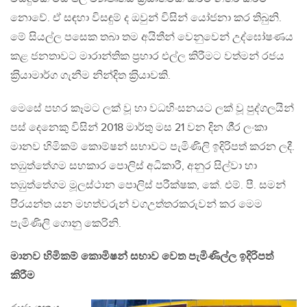
නොවේ. ඒ සඳහා විසඳුම් ද ඔවුන් විසින් යෝජනා කර තිබුනි.
මේ සියල්ල පසෙක තබා තම අයිතීන් වෙනුවෙන් උද්ඝෝෂණය
කළ ජනතාවට මාරාන්තික ප‍්‍රහාර එල්ල කිරීමට වත්මන් රජය
ක‍්‍රියාමාර්ග ගැනීම නින්දිත ක‍්‍රියාවකි.
මෙසේ පහර කෑමට ලක් වූ හා වධහිංසනයට ලක් වූ පුද්ගලයින්
පස් දෙනෙකු විසින් 2018 මාර්තු මස 21 වන දින ශී‍්‍ර ලංකා
මානව හිමිකම් කොම්ෂන් සභාවට පැමිණිලි ඉදිරිපත් කරන ලදී.
තඹුත්තේගම සහකාර පොලිස් අධිකාරී, අනුර සිල්වා හා
තඹුත්තේගම මූලස්ථාන පොලිස් පරීක්ෂක, කේ. එම්. පී. සමන්
පි‍්‍රයන්ත යන මහත්වරුන් වගඋත්තරකරුවන් කර මෙම
පැමිණිලි ගොනු කෙරිනි.
මානව හිමිකම් කොමිෂන් සභාව වෙත පැමිණිල්ල ඉදිරිපත්
කිරීම