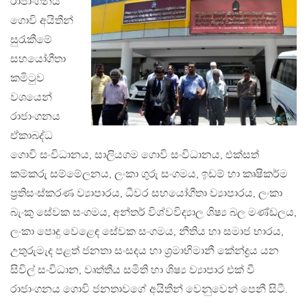
රාජාංගනය
ගොවි අයිතීන්
සුරැකීමේ
සහයෝගීතා
කමිටුව
වශයෙන්
රාජාංගනය
ඒකාබද්ධ
ගොවි සංවිධානය, සාලියගම ගොවි සංවිධානය, එක්සත්
කම්කරු සම්මේලනය, ලංකා ගුරු සංගමය, ඉඩම් හා කෘෂිකර්ම
ප්‍රතිසංස්කරණ ව්‍යාපාරය, ධීවර සහයෝගීතා ව්‍යාපාරය, ලංකා
බැංකු සේවක සංගමය, අන්තර් විශ්වවිද්‍යාල ශිෂ්‍ය බල මණ්ඩලය,
ලංකා පොදු වෙළෙඳ සේවක සංගමය, නීතිය හා සමාජ භාරය,
උතුරුමැද පළත් ජනතා සංසදය හා ශ‍්‍රමාභිමානී කේන්ද්‍රය යන
සිවිල් සංවිධාන, වෘත්තීය සමිති හා ශිෂ්‍ය ව්‍යාපාර එක් වී
රාජාංගනය ගොවි ජනතාවගේ අයිතීන් වෙනුවෙන් පෙනී සිටී.