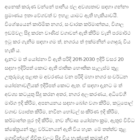
අනෙක් කරුණ වන්නේ පානීය ජල අවශ්‍යතාව සඳහා ගන්නා
ප‍්‍රමාණය ඉතා වේගවත් ව ඉහළ යාමට ඇති හැකියාවයි.
විශේෂයෙන් කාර්මික නගර, සංචාරක කර්මාන්තය, විශාල
ඉඩම්වල සිදු කරන වාණිජ වගාවන් ඇති කිරීම වැනි පරමාර්ථ
ඉටු කර ගැනීම සඳහා ගම ත්, නගරය ත් ඉක්මනින් ගොදුරු විය
හැකි ය.
දැනට ම ත් යෝජනා වී ඇති පරිදි 2011-2030 ඉදිරි වසර 20
සඳහා ඉදිරිපත් කොට ඇති ජාතික භෞතික සැලැස්ම තුළ
උතුරුමැද පළාත ම අවරණය වන පරිදි මහා නගර සංවර්ධන
යෝජනාවලියක් ඉදිරිපත් කොට ඇත. ඒ සඳහා දැනට ම ත්
අවශ්‍ය කටයුතු සිදු කරන අතර, නගර අලංකරණය, අධිවේගී
මාර්ග ඉදි කිරීම, අපනයනය සඳහා බෝග වගා කිරීම, කටුපොල්
වගාව ව්‍යාප්ත කිරීම, නවීන හෝටල් සංකීර්ණ ඉදි කිරීම,
කර්මාන්ත පුර ඉදි කිරීම, නව නිවාස යෝජනා ක‍්‍රම, ඇතුළු විවිධ
ක්ෂේත‍්‍රයන් තුළ වර්ධනයන් ඇති විය හැක. මේ තත්ත්ව තුළ
ගොවීන්ගේ ජීවිත වලට සිදු විය හැක්කේ කුමක් ද?