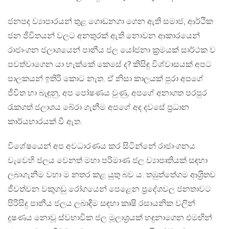
ජනපද ව්‍යාපාරයන් තුළ ගොඩනගා ගෙන ඇති සමාජ, ආර්ථික
ජන ජීවිතයන් වලට අනතුරක් ඇති නොවන ආකාරයෙන්
රාජාංගන ජලාශයෙන් පානීය ජල යෝජනා ක‍්‍රමයක් සාර්ථක ව
පවත්වාගෙන යා හැක්කේ කෙසේ ද? කිසිඳු විශ්වාසයක් අපට
පාලකයන් ඉතිරි කොට නැත. ඒ නිසා කාලයක් පුරා අපගේ
ජීවිත හා බැඳුනු, අප පෝෂණය වුණු, අපගේ අනාගත පරපුර
රැකගත් ජලාශය බේරා ගැනීම අපගේ අද දවසේ ප‍්‍රධාන
කාර්යභාරයක් වී ඇත.
විශේෂයෙන් අප අවධාරණය කර සිටින්නේ රාජාංගනය
වැවෙහි ජලය වෙනත් මහා පරිමාණ ජල ව්‍යාපෘතියක් සඳහා
ලබාගැනීම වහා ම නතර කළ යුතු බව ය. තඹුත්තේගම ආශ‍්‍රිතව
ජීවත්වන වකුගඩු රෝගයෙන් පෙළෙන ප‍්‍රදේශවල ජනතාවට
පිරිසිදු පානීය ජලය ලබාදීම සඳහා කෘෂි රසායනික වලින්
දූෂණය නොවූ ස්වභාවික ජල මූලාශ‍්‍රයක් හඳුනාගෙන එමඟින්