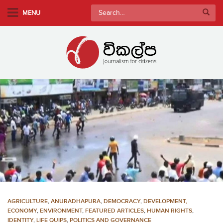
S
Search
MENU
k
for:
i
p
t
o
m
a
i
n
c
o
n
t
e
n
AGRICULTURE
,
ANURADHAPURA
,
DEMOCRACY
,
DEVELOPMENT,
t
ECONOMY
,
ENVIRONMENT
,
FEATURED ARTICLES
,
HUMAN RIGHTS
,
IDENTITY
,
LIFE QUIPS
,
POLITICS AND GOVERNANCE