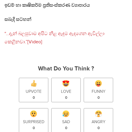
ඉඩම් හා කෘෂිකර්ම ප‍්‍රතිසංස්කරණ ව්‍යාපාරය
සබැදි සටහන්
“…දැන් බලපුවාම අපිට නිළ ඇඳුම ඇදගෙන ඇවිල්ලා
කෙළිනවා.”[Video]
What Do You Think ?
UPVOTE
LOVE
FUNNY
0
0
0
SURPRISED
SAD
ANGRY
0
0
0