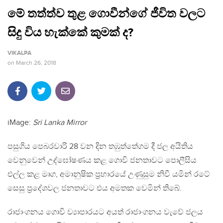
මේ තත්ත්ව තුළ ගොවීන්ගේ ජීවිත වලට
සිදු විය හැක්කේ කුමක් ද?
VIKALPA
on
March 26, 2018
iMage:
Sri Lanka Mirror
පසුගිය පෙබරවාරි 28 වන දින තඹුත්තේගම දී ජල අයිතිය
වෙනුවෙන් උද්ඝෝෂණය කළ ගොවි ජනතාවට පොලීසිය
එල්ල කළ මෘග, අමානුෂික ප‍්‍රහාරයේ උණුසුම නිවී යමින් රටේ
සෙසු ප‍්‍රදේශවල ජනතාවට එය අමතක වෙමින් තිබේ.
රාජාංගනය ගොවි ව්‍යාපාරයට අයත් රාජාංගනය වැවේ ජලය