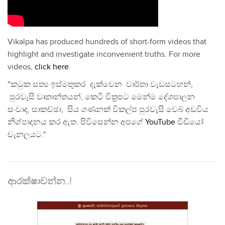
Vikalpa has produced hundreds of short-form videos that
highlight and investigate inconvenient truths. For more
videos,
click here
.
"කටුක සත්‍ය ඉස්මතුකර දැක්වෙන වාර්තා වැඩසටහන්,
පුරවැසි වෘතාන්තයන්, කෙටි චිත්‍රපට මෙන්ම දේශපාලන
සංවාද, සාකච්ඡා, සිය ගණනක් විකල්ප පුරවැසි වෙබ් අඩවිය
නිශ්පාදනය කර ඇත. පිවිසෙන්න අපගේ
YouTube
වීඩියෝ
චැනලයට."
ආරක්ෂාවන්න..!