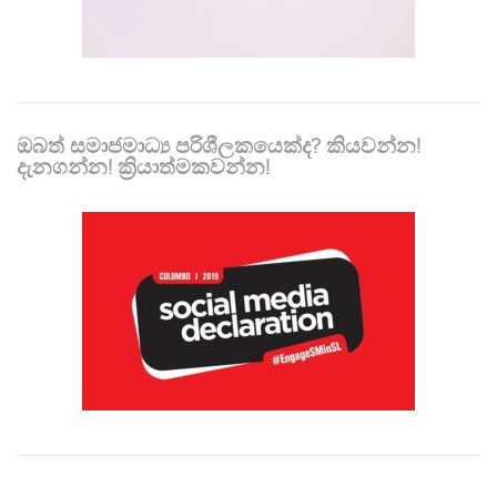
ඔබත් සමාජමාධ්‍ය පරිශීලකයෙක්ද? කියවන්න!
දැනගන්න! ක්‍රියාත්මකවන්න!