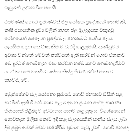
ගැටුමක් උද්ගත වීම පමණි.
එපමණක් නොව ප‍්‍රමාණවත් ජල පෝෂක ප‍්‍රදේශයක් නොමැති,
කෘෂි රසායනික ද්‍රව්‍ය වලින් ගහන ජල මූලාශ‍්‍රයක් වකුගඩු
රෝගයෙන් පෙලෙන ප‍්‍රදේශවල ජනතාවට පානීය ජලය
සැපයීම සඳහා තෝරාගැනීම ම වැරදි සැලසුමකි. ආණ්ඩුවට
අවශ්‍ය වන්නේ මෙවන් තත්වයන් ඇති කරමින් ගොවි ජනතාව
තව දුරටත් ගොවිතැන එපා කරවන තත්වයකට ගොඩනැගීමට
ය. ඒ බව මේ වනවිට ගන්නා තීන්දු තීරණ මගින් මනා ව
තහවුරු වේ.
තඹුත්තේගම ජල යෝජනා ක‍්‍රමයට ගොවි ජනතාව විසින් පළ
කරමින් ඇති විරෝධතාව තුළ මතුවන ප‍්‍රධාන හේතු කාරණා
කිහිපයක් පිළිබඳ ව අවධානය යොමු කළ යුතු ය. විශේෂයෙන්
ගොවිතැන මුලික කොට ඉදි කළ ජලාශයකින් පානීය ජලය ලබා
දීම ප‍්‍රමුඛතාවක් බවට පත් කිරීම ප‍්‍රධාන ගැටලූවකි. ගොවි ජනපද