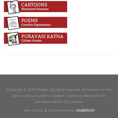
Copyright © 2016 Vikalpa. All rights reserved. All content on this
site is licensed under a Creative Commons Attribution-No
Derivative Works 3.0 License.
Web Design & Development by
SABERION