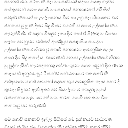
වෙනත් මහා පරිමාණ ජල ව්‍යාපෘතියක් සඳහා යොදා ගැනීම
හේතුවෙන් මෙම ගොවි ව්‍යාපාරයේ ජනතාවගේ අයිිතීන්
සම්පූර්ණයෙන් ම උල්ලංඝනය වීම හා උග‍්‍ර ජල හිඟයකට එම
ජනතාව මුහුණ දීමට සිදු වීමට එරෙහි ව මෙම උද්ඝෝෂණය
පැවැත්විණි. ඒ සඳහා විසඳුම් ලබා දීම හෝ ඒ පිළිබඳ ව විමසා
බැලීම වෙනුවට වත්මන් ආණ්ඩුව පොලිසිය යොදවා
උද්ඝෝෂණයේ නිරත වූ ගොවි ජනතාවට අමානුෂික ලෙස
පහර දීම සිදු කළේ ය. එපමණක් නොව උද්ඝෝෂණයේ නිරත
වූ පුද්ගලයින් හැටදෙනෙකු අත්අඩංගුවට ගෙන ඔවුන් දින 05 ක
කාලයක් අනුරාධපුර රිමාන්ඩ් බන්ධනාගාර ගත කෙරිණි.
අත්අඩංගුවට ගත් බොහෝ දෙනෙකුට අමානුෂික ලෙස පහර දී
තුවාල සිදු කර ඇති අතර මේ සියල්ලට ම ගොදුරු වූයේ
රාජාංගනය වැව යටතේ වගා කරන ගොවි ජනතාව වීම
කනගාටුවට කරුණකි.
මේ ගොවි ජනතාව ඉල්ලා සිටියේ මේ ප‍්‍රශ්නයට සාධාරණ
විසඳුමක් මිස ජල ව්‍යාපෘතිය ක‍්‍රියාත්මක කිරීම නතර කිරීම