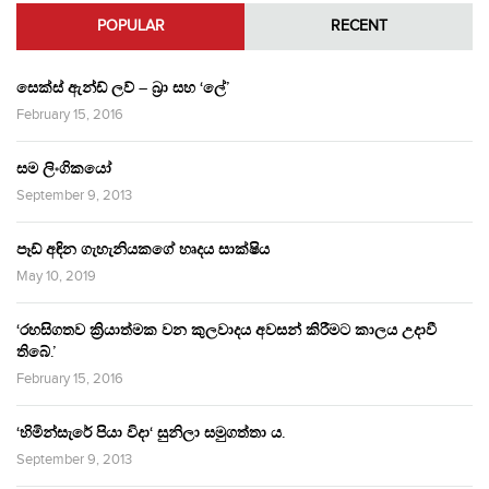
POPULAR
RECENT
සෙක්ස් ඇන්ඩ් ලව් – බ්‍රා සහ ‘ලේ’
February 15, 2016
සම ලිංගිකයෝ
September 9, 2013
පෑඩ් අඳින ගැහැනියකගේ හෘදය සාක්ෂිය
May 10, 2019
‘රහසිගතව ක්‍රියාත්මක වන කුලවාදය අවසන් කිරීමට කාලය උදාවී
තිබේ.’
February 15, 2016
‘හිමින්සැරේ පියා විදා‘ සුනිලා සමුගත්තා ය.
September 9, 2013