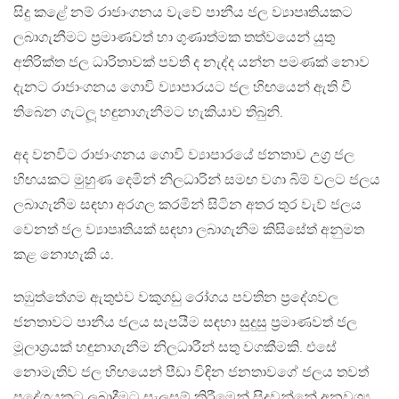
සිදු කළේ නම් රාජාංගනය වැවේ පානීය ජල ව්‍යාපෘතියකට
ලබාගැනීමට ප‍්‍රමාණවත් හා ගුණාත්මක තත්වයෙන් යුතු
අතිරික්ත ජල ධාරිතාවක් පවතී ද නැද්ද යන්න පමණක් නොව
දැනට රාජාංගනය ගොවි ව්‍යාපාරයට ජල හිඟයෙන් ඇති වී
තිබෙන ගැටලූ හඳුනාගැනීමට හැකියාව තිබුනි.
අද වනවිට රාජාංගනය ගොවි ව්‍යාපාරයේ ජනතාව උග‍්‍ර ජල
හිඟයකට මුහුණ දෙමින් නිලධාරින් සමඟ වගා බිම් වලට ජලය
ලබාගැනීම සඳහා අරගල කරමින් සිටින අතර තුර වැව් ජලය
වෙනත් ජල ව්‍යාපෘතියක් සඳහා ලබාගැනීම කිසිසේත් අනුමත
කළ නොහැකි ය.
තඹුත්තේගම ඇතුළුව වකුගඩු රෝගය පවතින ප‍්‍රදේශවල
ජනතාවට පානීය ජලය සැපයීම සඳහා සුදුසු ප‍්‍රමාණවත් ජල
මූලාශ‍්‍රයක් හඳුනාගැනීම නිලධාරීන් සතු වගකීමකි. එසේ
නොමැතිව ජල හිඟයෙන් පීඩා විඳින ජනතාවගේ ජලය තවත්
ප‍්‍රදේශයකට ලබාදීමට සැලසුම් කිරීමෙන් සිදුවන්නේ අනවශ්‍ය