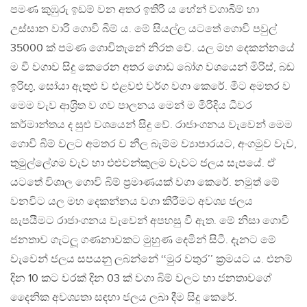
පමණ කුඹුරු ඉඩම් වන අතර ඉතිරි ය හේන් වගාබිම් හා
උස්සාන වාරි ගොවි බිම් ය. මේ සියල්ල යටතේ ගොවි පවුල්
35000 ක් පමණ ගොවිතැනේ නිරත වේ. යල මහ දෙකන්නයේ
ම වී වගාව සිදු කෙරෙන අතර ගොඩ බෝග වශයෙන් මිරිස්, බඩ
ඉරිඟු, සෝයා ඇතුළු ව එළවළු වර්ග වගා කෙරේ. මීට අමතර ව
මෙම වැව ආශ‍්‍රිත ව ගව පාලනය මෙන් ම මිරිදිය ධීවර
කර්මාන්තය ද සුළු වශයෙන් සිදු වේ. රාජාංගනය වැවෙන් මෙම
ගොවි බිම් වලට අමතර ව නීල බැම්ම ව්‍යාපාරයට, අංගමුව වැව,
තුමුල්ලේගම වැව හා එළුවන්කුලම වැවට ජලය සැපයේ. ඒ
යටතේ විශාල ගොවි බිම් ප‍්‍රමාණයක් වගා කෙරේ. නමුත් මේ
වනවිට යල මහ දෙකන්නය වගා කිරීමට අවශ්‍ය ජලය
සැපයීමට රාජාංගනය වැවෙන් අපහසු වී ඇත. මේ නිසා ගොවි
ජනතාව ගැටලූ ගණනාවකට මුහුණ දෙමින් සිටී. දැනට මේ
වැවෙන් ජලය සපයනු ලබන්නේ ‘‘මුර වතුර’’ ක‍්‍රමයට ය. එනම්
දින 10 කට වරක් දින 03 ක් වගා බිම් වලට හා ජනතාවගේ
දෛනික අවශ්‍යතා සඳහා ජලය ලබා දීම සිදු කෙරේ.