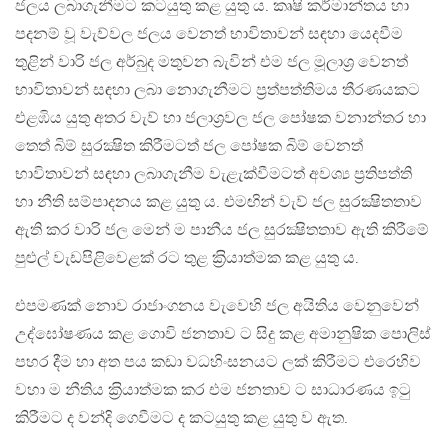
ජලය ලබාගැනීමට කටයුතු කළ යුතු ය. කෘෂි කර්මාන්තය හා
පදනම් වූ වැව්වල ජලය වෙනත් භාවිතාවන් සඳහා යෙදවීම
තුළින් වාරි ජල අර්බුද මතුවන බැවින් එම ජල මූලාශ‍්‍ර වෙනත්
භාවිතාවන් සඳහා ලබා නොගැනීමට ප‍්‍රත්පත්තිමය තීරණයකට
එළඹිය යුතු අතර වැව් හා ජලාශ‍්‍රවල ජල පෝෂක වනාන්තර හා
තෙත් බිම් සුරක්‍ෂිත කිරීමටත් ජල පෝෂක බිම් වෙනත්
භාවිතාවන් සඳහා ලබාගැනීම වැළැක්වීමටත් අවශ්‍ය ප‍්‍රතිපත්ති
හා නීති සම්පාදනය කළ යුතු ය. එමඟින් වැව් ජල සුරක්‍ෂිතතාව
ඇති කර වාරි ජල මෙන් ම පානීය ජල සුරක්‍ෂිතතාව ඇති කිරීමේ
පුළුල් වැඩපිළිවෙළක් රට තුළ ක‍්‍රියාත්මක කළ යුතු ය.
එපමණක් නොව රාජාංගනය වැවෙහි ජල අයිතිය වෙනුවෙන්
උද්ඝෝෂණය කළ ගොවි ජනතාව ට සිදු කළ අමානුෂික පොලිස්
පහර දීම හා අත පය කඩා වධහිංසනයට ලක් කිරීමට එරෙහිව
වහා ම නීතිය ක‍්‍රියාත්මක කර එම ජනතාව ට සාධාරණය ඉටු
කිරීමට ද වන්දි ගෙවීමට ද කටයුතු කළ යුතු ව ඇත.