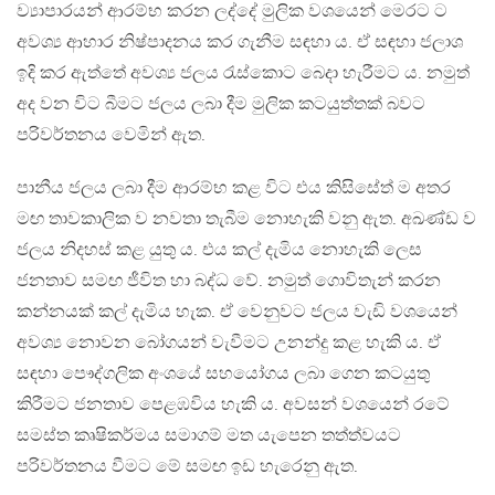
ව්‍යාපාරයන් ආරම්භ කරන ලද්දේ මුලික වශයෙන් මෙරට ට
අවශ්‍ය ආහාර නිෂ්පාදනය කර ගැනීම සඳහා ය. ඒ සඳහා ජලාශ
ඉදි කර ඇත්තේ අවශ්‍ය ජලය රැස්කොට බෙදා හැරීමට ය. නමුත්
අද වන විට බීමට ජලය ලබා දීම මුලික කටයුත්තක් බවට
පරිවර්තනය වෙමින් ඇත.
පානීය ජලය ලබා දීම ආරම්භ කළ විට එය කිසිසේත් ම අතර
මඟ තාවකාලික ව නවතා තැබීම නොහැකි වනු ඇත. අඛණ්ඩ ව
ජලය නිදහස් කළ යුතු ය. එය කල් දැමිය නොහැකි ලෙස
ජනතාව සමඟ ජීවිත හා බද්ධ වේ. නමුත් ගොවිතැන් කරන
කන්නයක් කල් දැමිය හැක. ඒ වෙනුවට ජලය වැඩි වශයෙන්
අවශ්‍ය නොවන බෝගයන් වැවීමට උනන්දු කළ හැකි ය. ඒ
සඳහා පෞද්ගලික අංශයේ සහයෝගය ලබා ගෙන කටයුතු
කිරීමට ජනතාව පෙළඹවිය හැකි ය. අවසන් වශයෙන් රටේ
සමස්ත කෘෂිකර්මය සමාගම් මත යැපෙන තත්ත්වයට
පරිවර්තනය වීමට මේ සමඟ ඉඩ හැරෙනු ඇත.