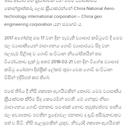
ණය ආධාර මත ක‍්‍රියාත්මක වන මෙම ව්‍යාපෘතියේ
කොන්ත‍්‍රාත්කරු ලෙස ක‍්‍රියාකරන්නේ China National Aero-
technology international corporation – China geo
engineering corporation යන සමාගම් ය.
2017 අගෝස්තු මස 17 වන දින පැවැති ව්‍යාපාර කමිටුවේ දී මෙම
ජල ව්‍යාපෘතියෙන් රාජාංගනය ගොවි ව්‍යාපාරයට සිදු වන
බලපෑම් පිළිබඳ ව ගොවි සංවිධාන නියෝජිතයින් තම
විරෝධතාව දැක් වූ අතර 2018-02-21 වන දින විශේෂ ව්‍යාපාර
කමිටු යෝජනා දිස්ත‍්‍රික් ලේකම් තුමා වෙත ගොවි සංවිධාන
විසින් ඉදිරිපත් කර තිබේ.
එසේ තිබිය දී නිසි ශක්‍යතා ඇගයීමකින් තොරව මෙම ව්‍යාපෘතිය
ක‍්‍රියාත්මක කිරීම සිදු කෙරෙමින් පවතී. මේ හේතුව නිසා
රාජාංගනය ගොවි ජනතාව පමණක් නොව තඹුත්තේගම පානීය
ජල අවශ්‍යතාව පවතින ප‍්‍රදේශවල ජනතාව ද දැඩි අසීරුතාවකට
පත් ව සිටී. නිසි සැලසුමකින් යුතුව, නිවැරදි ශක්‍යතා ඇගයීමක්