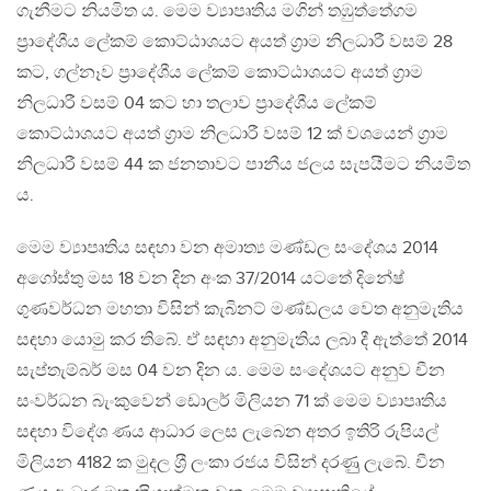
ගැනීමට නියමිත ය. මෙම ව්‍යාපෘතිය මගින් තඹුත්තේගම
ප‍්‍රාදේශීය ලේකම් කොට්ඨාශයට අයත් ග‍්‍රාම නිලධාරී වසම් 28
කට, ගල්නෑව ප‍්‍රාදේශීය ලේකම් කොට්ඨාශයට අයත් ග‍්‍රාම
නිලධාරී වසම් 04 කට හා තලාව ප‍්‍රාදේශීය ලේකම්
කොට්ඨාශයට අයත් ග‍්‍රාම නිලධාරී වසම් 12 ක් වශයෙන් ග‍්‍රාම
නිලධාරී වසම් 44 ක ජනතාවට පානීය ජලය සැපයීමට නියමිත
ය.
මෙම ව්‍යාපෘතිය සඳහා වන අමාත්‍ය මණ්ඩල සංදේශය 2014
අගෝස්තු මස 18 වන දින අංක 37/2014 යටතේ දිනේෂ්
ගුණවර්ධන මහතා විසින් කැබිනට් මණ්ඩලය වෙත අනුමැතිය
සඳහා යොමු කර තිබේ. ඒ සඳහා අනුමැතිය ලබා දී ඇත්තේ 2014
සැප්තැම්බර් මස 04 වන දින ය. මෙම සංදේශයට අනුව චීන
සංවර්ධන බැංකුවෙන් ඩොලර් මිලියන 71 ක් මෙම ව්‍යාපෘතිය
සඳහා විදේශ ණය ආධාර ලෙස ලැබෙන අතර ඉතිරි රුපියල්
මිලියන 4182 ක මුදල ශ‍්‍රී ලංකා රජය විසින් දරණුු ලැබේ. චීන