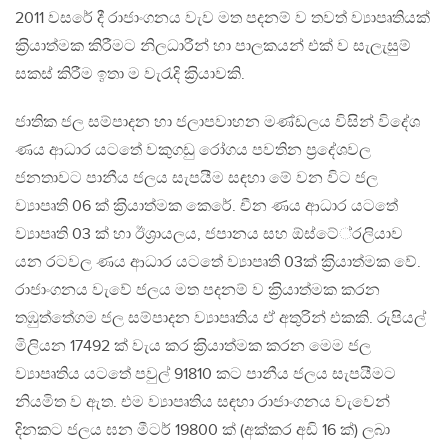
2011 වසරේ දී රාජාංගනය වැව මත පදනම් ව තවත් ව්‍යාපෘතියක්
ක‍්‍රියාත්මක කිරීමට නිලධාරීන් හා පාලකයන් එක් ව සැලැසුම්
සකස් කිරීම ඉතා ම වැරැදි ක‍්‍රියාවකි.
ජාතික ජල සම්පාදන හා ජලාපවාහන මණ්ඩලය විසින් විදේශ
ණය ආධාර යටතේ වකුගඩු රෝගය පවතින ප‍්‍රදේශවල
ජනතාවට පානීය ජලය සැපයීම සඳහා මේ වන විට ජල
ව්‍යාපෘති 06 ක් ක‍්‍රියාත්මක කෙරේ. චීන ණය ආධාර යටතේ
ව්‍යාපෘති 03 ක් හා ඊශ‍්‍රායලය, ජපානය සහ ඕස්ටේ‍්‍රලියාව
යන රටවල ණය ආධාර යටතේ ව්‍යාපෘති 03ක් ක‍්‍රියාත්මක වේ.
රාජාංගනය වැවේ ජලය මත පදනම් ව ක‍්‍රියාත්මක කරන
තඹුත්තේගම ජල සම්පාදන ව්‍යාපෘතිය ඒ අතුරින් එකකි. රුපියල්
මිලියන 17492 ක් වැය කර ක‍්‍රියාත්මක කරන මෙම ජල
ව්‍යාපෘතිය යටතේ පවුල් 91810 කට පානීය ජලය සැපයීමට
නියමිත ව ඇත. එම ව්‍යාපෘතිය සඳහා රාජාංගනය වැවෙන්
දිනකට ජලය ඝන මීටර් 19800 ක් (අක්කර අඩි 16 ක්) ලබා