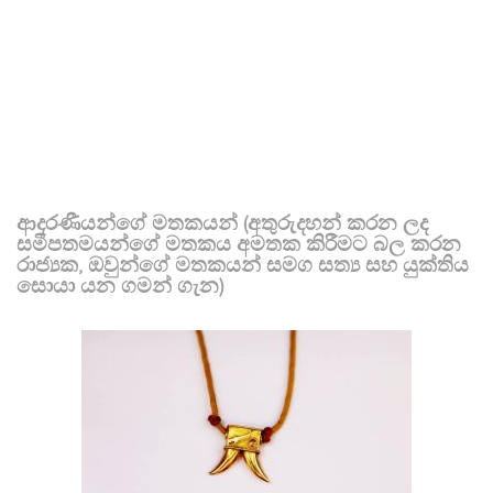
ආදරණීයන්ගේ මතකයන් (අතුරුදහන් කරන ලද
සමීපතමයන්ගේ මතකය අමතක කිරීමට බල කරන
රාජ්‍යක, ඔවුන්ගේ මතකයන් සමග සත්‍ය සහ යුක්තිය
සොයා යන ගමන් ගැන)