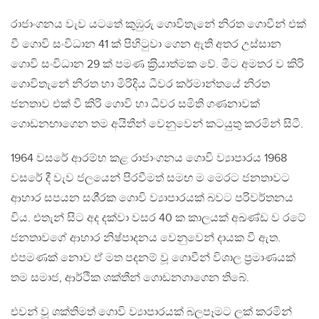
රාජාංගනය වැව යටතේ කුඹුරු ගොවිතැනේ නිරත ගොවීන් එක්
වී ගොවි සංවිධාන 41 ක් පිහිටුවා ගෙන ඇති අතර උස්සාන
ගොවි සංවිධාන 29 ක් පමණ ක‍්‍රියාත්මක වේ. මීට අමතර ව කිරි
ගොවිතැනේ නිරත හා මිරිදිය ධීවර කර්මාන්තයේ නිරත
ජනතාව එක් වී කිරි ගොවි හා ධීවර සමිති ගණනාවක්
ගොඩනඟාගෙන තම අයිතීන් වෙනුවෙන් කටයුතු කරමින් සිටී.
1964 වසරේ ආරම්භ කළ රාජාංගනය ගොවි ව්‍යාපාරය 1968
වසරේ දී වැව ජලයෙන් පිරවීමත් සමඟ ම මෙරට ජනතාවට
ආහාර සපයන සශී‍්‍රක ගොවි ව්‍යාපාරයක් බවට පරිවර්තනය
විය. එතැන් සිට අද දක්වා වසර 40 ක කාලයක් අඛණ්ඩ ව රටේ
ජනතාවගේ ආහාර නිෂ්පාදනය වෙනුවෙන් දායක වී ඇත.
එපමණක් නොව ඒ මත පදනම් වූ ගොවීන් විශාල ප‍්‍රමාණයක්
තම සමාජ, ආර්ථික ශක්තීන් ගොඩනගාගෙන තිබේ.
එවන් වූ ශක්තිමත් ගොවි ව්‍යාපාරයක් බලපෑමට ලක් කරමින්