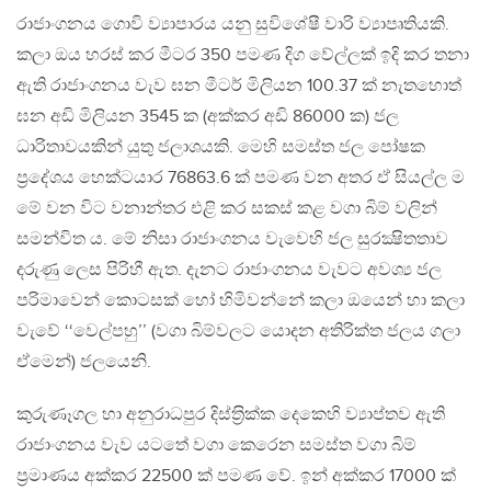
රාජාංගනය ගොවි ව්‍යාපාරය යනු සුවිශේෂී වාරි ව්‍යාපෘතියකි.
කලා ඔය හරස් කර මීටර 350 පමණ දිග වේල්ලක් ඉදි කර තනා
ඇති රාජාංගනය වැව ඝන මීටර් මිලියන 100.37 ක් නැතහොත්
ඝන අඩි මිලියන 3545 ක (අක්කර අඩි 86000 ක) ජල
ධාරිතාවයකින් යුතු ජලාශයකි. මෙහි සමස්ත ජල පෝෂක
ප‍්‍රදේශය හෙක්ටයාර 76863.6 ක් පමණ වන අතර ඒ සියල්ල ම
මේ වන විට වනාන්තර එළි කර සකස් කළ වගා බිම් වලින්
සමන්විත ය. මේ නිසා රාජාංගනය වැවෙහි ජල සුරක්‍ෂිතතාව
දරුණු ලෙස පිරිහී ඇත. දැනට රාජාංගනය වැවට අවශ්‍ය ජල
පරිමාවෙන් කොටසක් හෝ හිමිවන්නේ කලා ඔයෙන් හා කලා
වැවේ ‘‘වෙල්පහු’’ (වගා බිම්වලට යොදන අතිරික්ත ජලය ගලා
ඒමෙන්) ජලයෙනි.
කුරුණෑගල හා අනුරාධපුර දිස්ත‍්‍රික්ක දෙකෙහි ව්‍යාප්තව ඇති
රාජාංගනය වැව යටතේ වගා කෙරෙන සමස්ත වගා බිම්
ප‍්‍රමාණය අක්කර 22500 ක් පමණ වේ. ඉන් අක්කර 17000 ක්