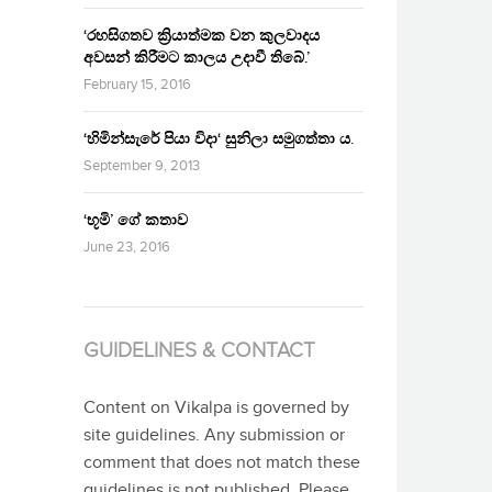
‘රහසිගතව ක්‍රියාත්මක වන කුලවාදය
අවසන් කිරීමට කාලය උදාවී තිබේ.’
February 15, 2016
‘හිමින්සැරේ පියා විදා‘ සුනිලා සමුගත්තා ය.
September 9, 2013
‘භූමි’ ගේ කතාව
June 23, 2016
GUIDELINES & CONTACT
Content on Vikalpa is governed by
site guidelines. Any submission or
comment that does not match these
guidelines is not published. Please