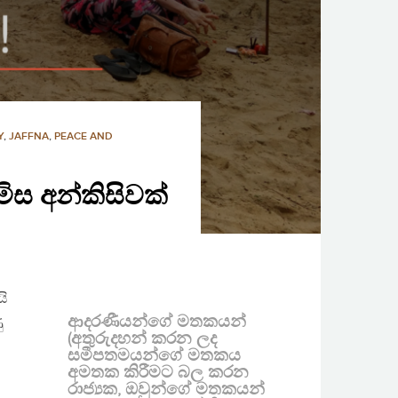
Y
,
JAFFNA
,
PEACE AND
 මිස අන්කිසිවක්
යි
ආදරණීයන්ගේ මතකයන්
ු
(අතුරුදහන් කරන ලද
සමීපතමයන්ගේ මතකය
අමතක කිරීමට බල කරන
රාජ්‍යක, ඔවුන්ගේ මතකයන්