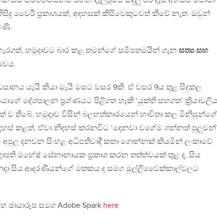
සිය සමීපතමියින්ට පහන් දැල්වූයේ කදුලු පිරි දෑස් අහසට යොමා
සිදු වෛරී ප්‍රකාශයක්, අදහසක් කිසිවෙකුටවත් කීවේ නැත. ඔවුන්
මණි.
පැහැරගත්, හමුදාවට බාර කළ තමන්ගේ සමීපතමයින් ගැන
සත්‍ය සහ
 බවය.
වසානය යැයි කියා මැයි මසට වසර 9කි. ඒ වසර 9ය තුළ සිදුකල
 දේශපාලන ප්‍රශ්ණයට පිළිගත හැකි ‘යුක්ති සහගත’ ක්‍රියාවලිය
් ව තිබේ. හමුදාව විසින් බලහත්කාරයෙන් භාවිතා කල මිනිසුන්ගේ
ිදහස් කළත්, ඒවා නිදහස් කරනවිට ‘දෙනවා වගේම ගන්නත් පුලුවන්
ි අපුල දනවන සිංහළ අධිපතිවාදී කතා ගොන්නක් කියමින් ලංකාවේ
දාපති මහේෂ් සේනානායක ප්‍රකාශ කරන තත්ත්වයක් තුළ ද, සිය
 වනදා සිය ආදරණියන්ගේ මතකය ද සමග මුල්ලිවෛක්කාල්වලට
 ඡායාරූප සමග Adobe Spark
here