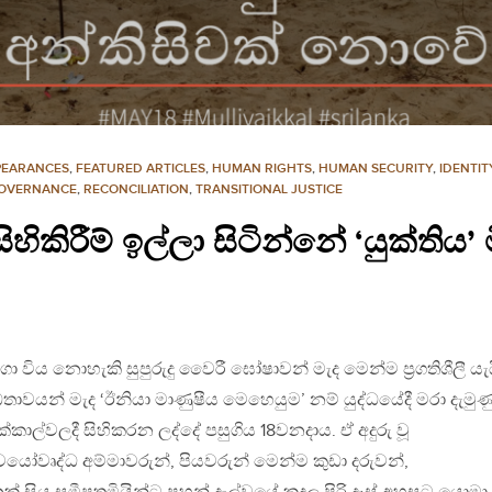
PEARANCES
,
FEATURED ARTICLES
,
HUMAN RIGHTS
,
HUMAN SECURITY
,
IDENTIT
GOVERNANCE
,
RECONCILIATION
,
TRANSITIONAL JUSTICE
හිකිරීම් ඉල්ලා සිටින්නේ ‘යුක්තිය’
 විය නොහැකි සුපුරුදු වෛරී ඝෝෂාවන් මැද මෙන්ම ප්‍රගතිශීලී යැ
තාවයන් මැද ‘ඊනියා මාණුෂීය මෙහෙයුම’ නම් යුද්ධයේදී මරා දැමුණ
කාල්වලදී සිහිකරන ලද්දේ පසුගිය 18වනදාය. ඒ අදුරු වූ
යෝවෘද්ධ අම්මාවරුන්, පියවරුන් මෙන්ම කුඩා දරුවන්,