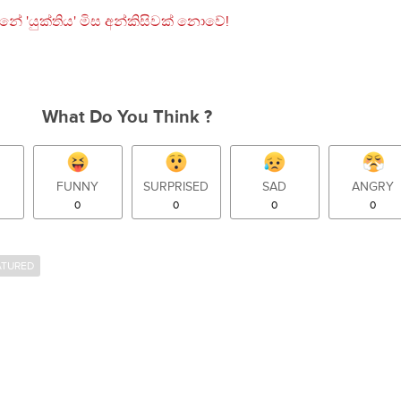
What Do You Think ?
FUNNY
SURPRISED
SAD
ANGRY
0
0
0
0
ATURED