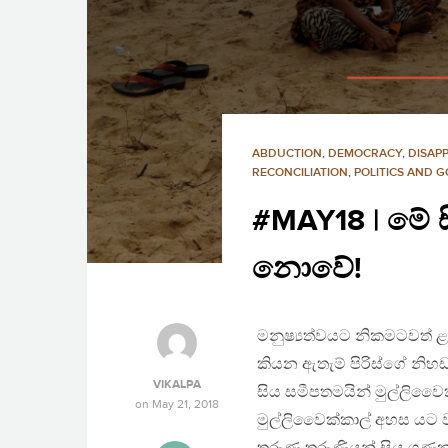
ABDUCTION
,
DEMOCRACY
,
DISAP
RECONCILIATION
,
POLITICS AND 
#MAY18 | මේ සි
නොවේ!
මනුෂ්‍යත්වයට නිකමටවත් ළගා
කියන ඇතැම් පිරිස්ගේ නිහඩ
VIKALPA
සිය සමීපතමයින් මුල්ලිවෛක්
on
May 21, 2018
මුල්ලිවෛක්කාල් අහස යට ව