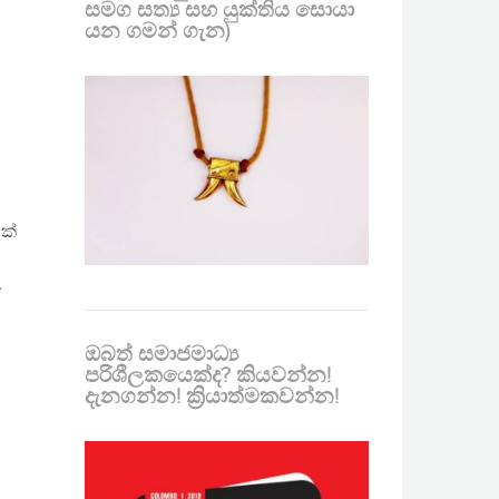
සමග සත්‍ය සහ යුක්තිය සොයා
යන ගමන් ගැන)
ක්
’
ඔබත් සමාජමාධ්‍ය
පරිශීලකයෙක්ද? කියවන්න!
දැනගන්න! ක්‍රියාත්මකවන්න!