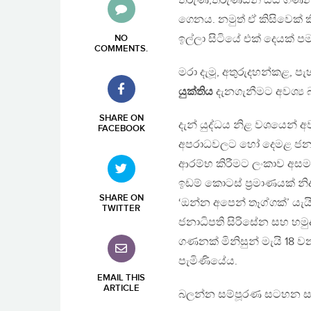
තරුණ,තරුණියන් සිය ගණනක් 
ගෙනය. නමුත් ඒ කිසිවෙක් කි
ඉල්ලා සිටියේ එක් දෙයක් ප
NO
COMMENTS
.
මරා දැමූ, අතුරුදහන්කළ, 
යුක්තිය
දැනගැනීමට අවශ්‍ය
SHARE ON
දැන් යුද්ධය නිළ වශයෙන් අ
FACEBOOK
අපරාධවලට හෝ දෙමළ ජනයාගේ
ආරම්භ කිරීමට ලංකාව අසමත
ඉඩම් කොටස් ප්‍රමාණයක් න
SHARE ON
‘ඔන්න අපෙන් තෑග්ගක්’ යැය
TWITTER
ජනාධිපති සිරිසේන සහ හමු
ගණනක් මිනිසුන් මැයි 18
පැමිණියේය.
EMAIL THIS
ARTICLE
බලන්න සම්පූරණ සටහන සහ