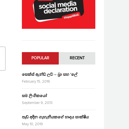
POPULAR
RECENT
සෙක්ස් ඇන්ඩ් ලව් – බ්‍රා සහ ‘ලේ’
February 15, 2016
සම ලිංගිකයෝ
September 9, 2013
පෑඩ් අඳින ගැහැනියකගේ හෘදය සාක්ෂිය
May 10, 2019