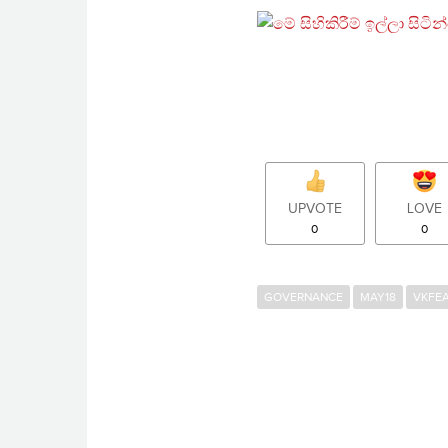
UPVOTE
LOVE
0
0
GOVERNANCE
MAY18
VKFE