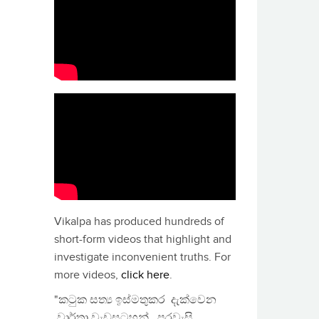
Vikalpa has produced hundreds of
short-form videos that highlight and
investigate inconvenient truths. For
more videos,
click here
.
"කටුක සත්‍ය ඉස්මතුකර දැක්වෙන
වාර්තා වැඩසටහන්, පුරවැසි