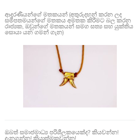
ආදරණීයන්ගේ මතකයන් (අතුරුදහන් කරන ලද
සමීපතමයන්ගේ මතකය අමතක කිරීමට බල කරන
රාජ්‍යක, ඔවුන්ගේ මතකයන් සමග සත්‍ය සහ යුක්තිය
සොයා යන ගමන් ගැන)
ඔබත් සමාජමාධ්‍ය පරිශීලකයෙක්ද? කියවන්න!
දැනගන්න! ක්‍රියාත්මකවන්න!