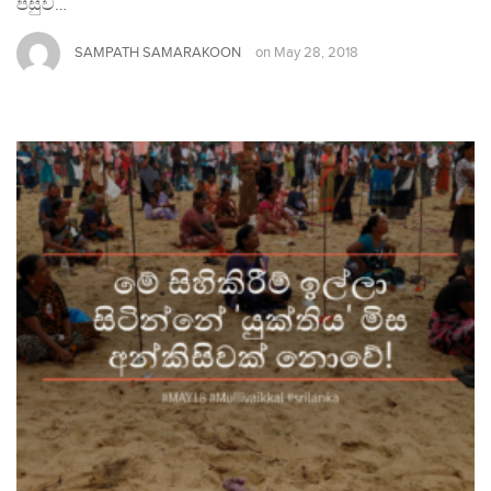
පසුව…
SAMPATH SAMARAKOON
on
May 28, 2018