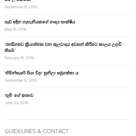
September 9, 2013
පෑඩ් අඳින ගැහැනියකගේ හෘදය සාක්ෂිය
May 10, 2019
‘රහසිගතව ක්‍රියාත්මක වන කුලවාදය අවසන් කිරීමට කාලය උදාවී
තිබේ.’
February 15, 2016
‘හිමින්සැරේ පියා විදා‘ සුනිලා සමුගත්තා ය.
September 9, 2013
‘භූමි’ ගේ කතාව
June 23, 2016
GUIDELINES & CONTACT