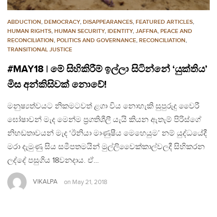
ABDUCTION
,
DEMOCRACY
,
DISAPPEARANCES
,
FEATURED ARTICLES
,
HUMAN RIGHTS
,
HUMAN SECURITY
,
IDENTITY
,
JAFFNA
,
PEACE AND
RECONCILIATION
,
POLITICS AND GOVERNANCE
,
RECONCILIATION
,
TRANSITIONAL JUSTICE
#MAY18 | මේ සිහිකිරීම් ඉල්ලා සිටින්නේ ‘යුක්තිය’
මිස අන්කිසිවක් නොවේ!
මනුෂ්‍යත්වයට නිකමටවත් ළගා විය නොහැකි සුපුරුදු වෛරී
ඝෝෂාවන් මැද මෙන්ම ප්‍රගතිශීලී යැයි කියන ඇතැම් පිරිස්ගේ
නිහඩතාවයන් මැද ‘ඊනියා මාණුෂීය මෙහෙයුම’ නම් යුද්ධයේදී
මරා දැමුණු සිය සමීපතමයින් මුල්ලිවෛක්කාල්වලදී සිහිකරන
ලද්දේ පසුගිය 18වනදාය. ඒ…
VIKALPA
on
May 21, 2018