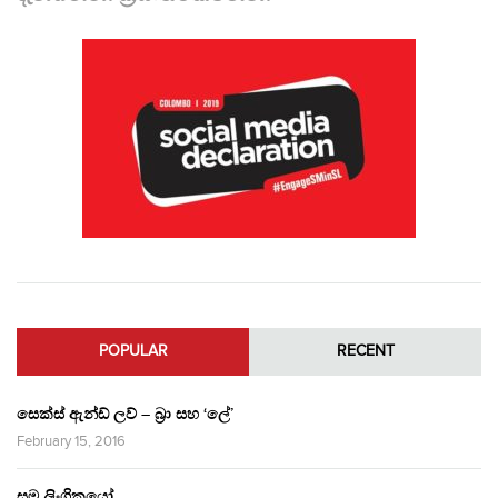
POPULAR
RECENT
සෙක්ස් ඇන්ඩ් ලව් – බ්‍රා සහ ‘ලේ’
February 15, 2016
සම ලිංගිකයෝ