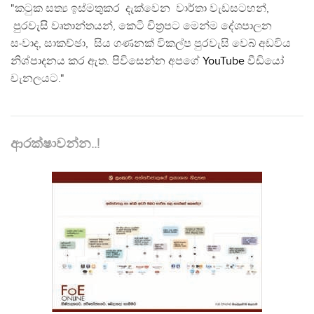
"කටුක සත්‍ය ඉස්මතුකර දැක්වෙන වාර්තා වැඩසටහන්,
පුරවැසි වෘතාන්තයන්, කෙටි චිත්‍රපට මෙන්ම දේශපාලන
සංවාද, සාකච්ඡා, සිය ගණනක් විකල්ප පුරවැසි වෙබ් අඩවිය
නිශ්පාදනය කර ඇත. පිවිසෙන්න අපගේ
YouTube
වීඩියෝ
චැනලයට."
ආරක්ෂාවන්න..!