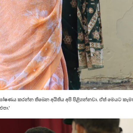
ඝෝෂණය කරන්න තිබෙන අයිතිය අපි පිළිගන්නවා. ඒත් මෙයට කැමත
පා.’