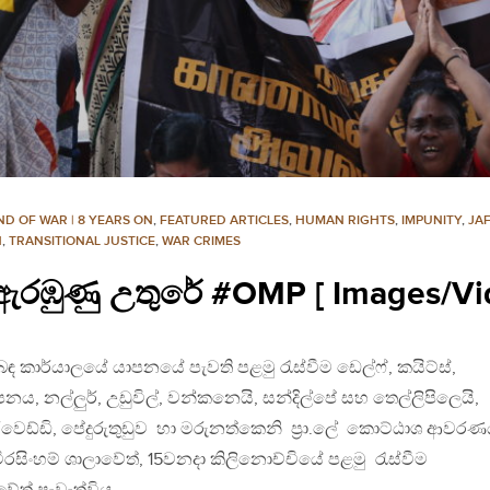
ND OF WAR | 8 YEARS ON
,
FEATURED ARTICLES
,
HUMAN RIGHTS
,
IMPUNITY
,
JA
N
,
TRANSITIONAL JUSTICE
,
WAR CRIMES
ඇරඹුණු උතුරේ #OMP [ Images/Vi
ළිබඳ කාර්යාලයේ යාපනයේ පැවති පළමු රැස්වීම ඩෙල්ෆ්, කයිට්ස්,
, නල්ලුර්, උඩුවිල්, වන්කනෙයි, සන්දිල්පේ සහ තෙල්ලිපිලෙයි,
වෙඩ්ඩි, පේදුරුතුඩුව හා මරුනත්කෙනි ප්‍රා.ලේ කොට්ඨාශ ආවර
රසිංහම් ශාලාවේත්, 15වනදා කිලිනොච්චියේ පළමු රැස්වීම