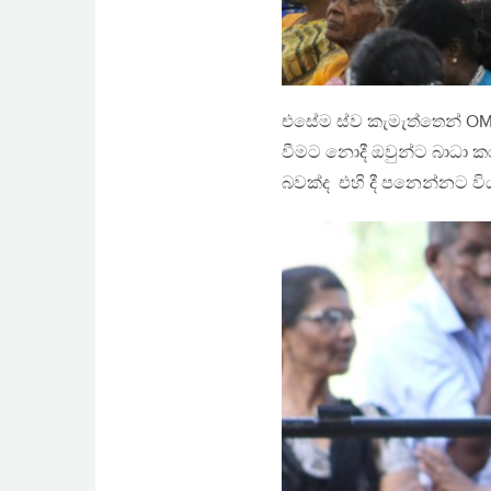
එසේම ස්ව කැමැත්තෙන් OMP
වීමට නොදී ඔවුන්ට බාධා ක
බවක්ද එහි දී පනෙන්නට වි