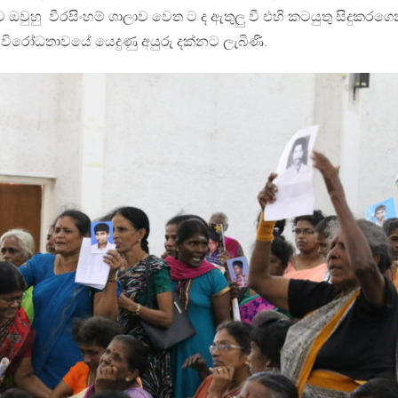
ඔවුහු වීරසිංහම් ශාලාව වෙත ට ද ඇතුලු වී එහි කටයුතු සිදුකරග
 විරෝධතාවයේ යෙදුණු අයුරු දක්නට ලැබිණි.