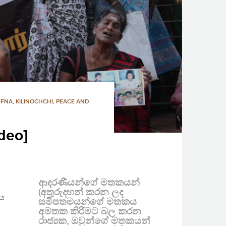
FFNA
,
KILINOCHCHI
,
PEACE AND
deo]
ආදරණීයන්ගේ මතකයන්
(අතුරුදහන් කරන ලද
ණය
සමීපතමයන්ගේ මතකය
අමතක කිරීමට බල කරන
රාජ්‍යක, ඔවුන්ගේ මතකයන්