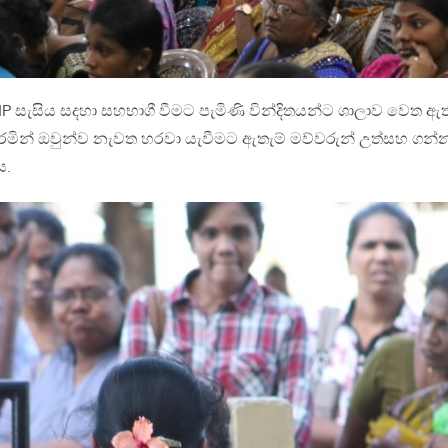
 සැසිය සදහා සහභාගී වීමට පැමිණි වින්දිතයන්ට ශාලාව වෙත ඇත
රමින් ඔවුන්ව නැවත හරවා යැවීමට ඇතැම් මව්වරුන් උත්සහ ගන්
ය.