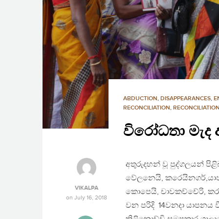
ABDUCTION
,
DISAPPEARANCES
,
E
RECONCILIATION
,
RECONCILIATIO
විරෝධතා මැද 
අතුරුදහන් වූ පුද්ගලයන් පි
වේලනෙයි, කරෙයිනගර්,යාපනය
VIKALPA
කොපෙයි, චාවකච්චේරි, කර
on
July 16, 2018
වන පරිදි 14වනදා යාපනය වී