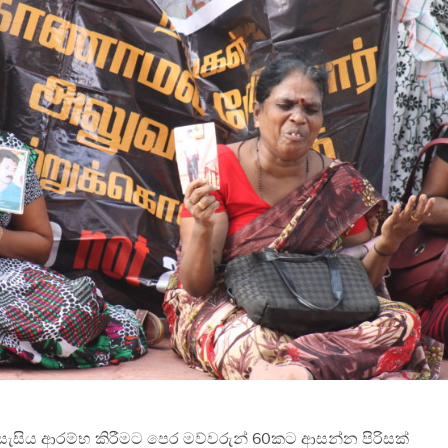
සැසිය ආරම්භ කිරීමට පෙර මව්වරුන් 60කට ආසන්න පිරිසක්