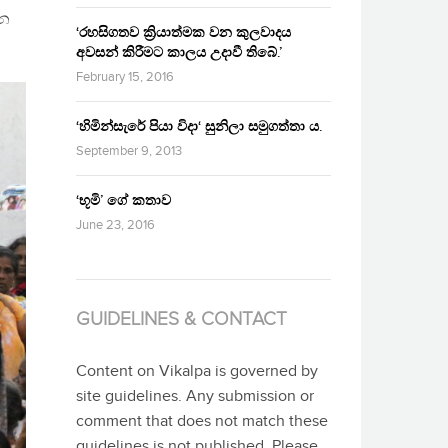
ෙන
‘රහසිගතව ක්‍රියාත්මක වන කුලවාදය
අවසන් කිරීමට කාලය උදාවී තිබේ.’
February 15, 2016
‘හිමින්සැරේ පියා විදා‘ සුනිලා සමුගත්තා ය.
September 9, 2013
‘භූමි’ ගේ කතාව
June 23, 2016
GUIDELINES & CONTACT
Content on Vikalpa is governed by
site guidelines. Any submission or
comment that does not match these
guidelines is not published. Please