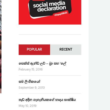
POPULAR
RECENT
සෙක්ස් ඇන්ඩ් ලව් – බ්‍රා සහ ‘ලේ’
February 15, 2016
සම ලිංගිකයෝ
September 9, 2013
පෑඩ් අඳින ගැහැනියකගේ හෘදය සාක්ෂිය
May 10, 2019