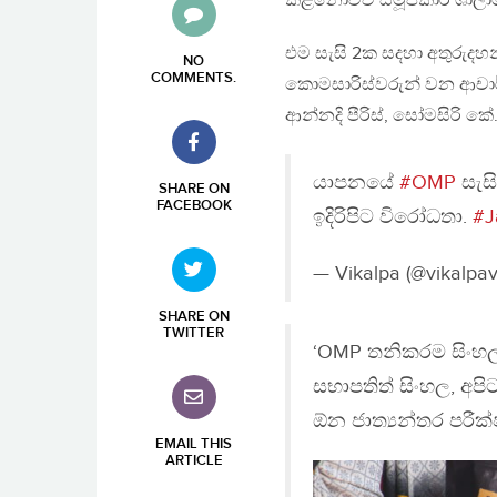
කිළිනොච්චි සමූපකාර ශාලාව
එම සැසි 2ක සදහා අතුරුදහන්
NO
COMMENTS
.
කොමසාරිස්වරුන් වන ආචාර්ය 
ආන්නදි පීරිස්, සෝමසිරි 
යාපනයේ
#OMP
සැස
SHARE ON
FACEBOOK
ඉදිරිපිට විරෝධතා.
#J
— Vikalpa (@vikalpa
SHARE ON
TWITTER
‘OMP තනිකරම සිංහ
සභාපතිත් සිංහල, අප
ඕන ජාත්‍යන්තර පරීක
EMAIL THIS
ARTICLE