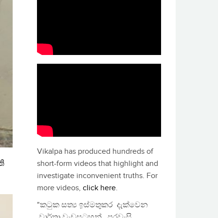
Vikalpa has produced hundreds of
ි
short-form videos that highlight and
investigate inconvenient truths. For
more videos,
click here
.
"කටුක සත්‍ය ඉස්මතුකර දැක්වෙන
වාර්තා වැඩසටහන්, පුරවැසි