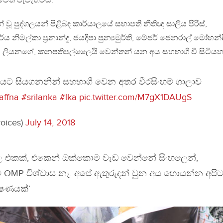
ේත් පැවැත්විය.
 වූ පුද්ගලයන් පිළිබඳ කාර්යාලයේ සභාපති නීතිඥ සාලිය පීරිස්,
නිමල්කා ප්‍රනාන්දු, ජයදීපා පුන්‍යමුර්ති, මේජර් ජෙනරාල් මෝහන්ද
කේ. ලියනගේ, කනපතිපල්ලෛයි වෙන්තන් යන අය සහභාගී වී සිටියහ
ියට සියගනනින් සහභාගී වෙන අතර වීරසිංහම් ශාලාව
affna
#srilanka
#lka
pic.twitter.com/M7gX1DAUgS
voices)
July 14, 2018
ල එකක්, එකෙන් ඔක්කොම වැඩ වෙන්නේ සිංහලෙන්,
ිට OMP විශ්වාස නෑ. අපේ ඇතුරුදන් වුන අය හොයන්න අපි
්ෂණයක්’