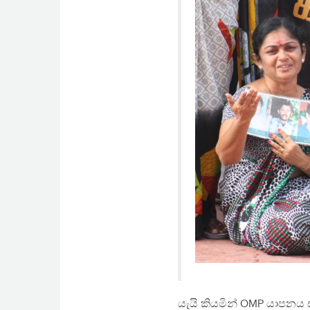
යැයි කියමින් OMP යාපනය 