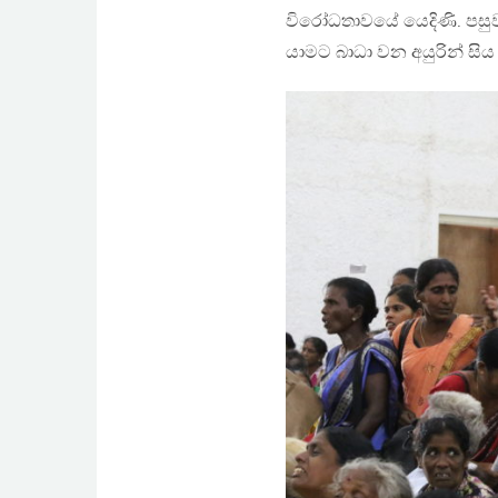
විරෝධතාවයේ යෙදිණි. පසුව 
යාමට බාධා වන අයුරින් සිය