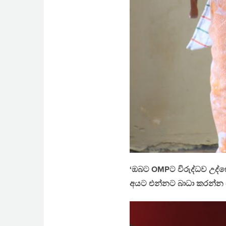
‘ඔබට OMPට විරුද්ධව උද්
අයට එන්නට බාධා කරන්න එ