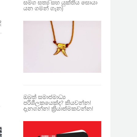
සමග සත්‍ය සහ යුක්තිය සොයා
යන ගමන් ගැන)
ි
.
ඔබත් සමාජමාධ්‍ය
පරිශීලකයෙක්ද? කියවන්න!
ට
දැනගන්න! ක්‍රියාත්මකවන්න!