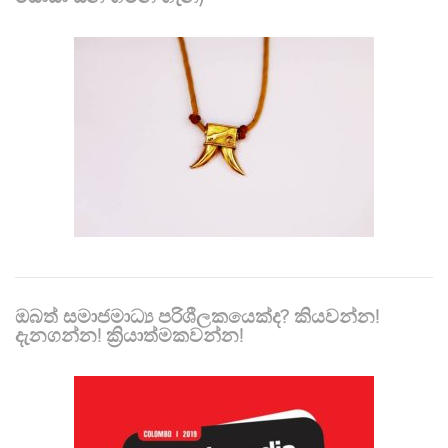
ඔබත් සමාජමාධ්‍ය පරිශීලකයෙක්ද? කියවන්න!
දැනගන්න! ක්‍රියාත්මකවන්න!