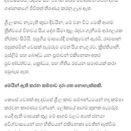
ද්වේෂකිරීම, රිදවීම සහ විනාශ කිරීම තෝරාගත් තවත් දහස්
ගණනකගේ ජීවිතත් තීරණය කරනු ලැබ ඇත.
ශ්‍රී ලංකාව නැමැති කුඩා දිවයින, මේ වන විට මෙකී ආගම්
ත්‍රිත්වයේ විභවය සිය දේශ සීමා තුළ රදවා ගැනීමේ අරගලයක
නිරතව සිටියි. පසුගිය මාසයේදී පාස්කුවෙන් ඇරඹි, රාමසාන්
පසුකරමින් වෙසක් සැමරුම වෙත පිය නැගූ රට, ක්‍රිස්තියානි,
මුස්ලිම් සහ බෞද්ධ යන ප්‍රජාවන් එකිනෙකා අතර
ප්‍රචණ්ඩත්වය, ක්‍රෝධය, සහ භීතිය රජයන සමාජයක් කරා
පසුබැස ඇත.
මෙයින් ඇති කරන කම්පාව දරා ගත නොහැක්කකි.
කෙසේ වෙතත් අද දවසේ ශ්‍රී ලංකාව සම්බන්ධයෙන් හද කම්පා
කරවන කාරණය වන්නේ, ලෝකයේ ආගම් තුනක සැමරුම්
යෙදී ඇති මාසයක් තුළ මේ ආගම් වලට අයත් ජනයා
අවිශ්වාසයෙන් සහ භීතියෙන් එකිනෙකා වෙතින් ඈත්වීම