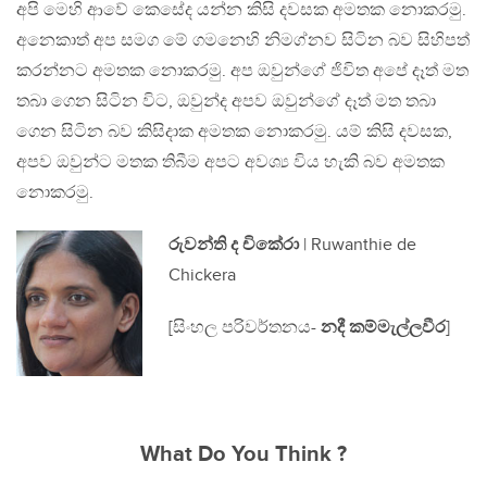
අපි මෙහි ආවේ කෙසේද යන්න කිසි දවසක අමතක නොකරමු.
අනෙකාත් අප සමග මේ ගමනෙහි නිමග්නව සිටින බව සිහිපත්
කරන්නට අමතක නොකරමු. අප ඔවුන්ගේ ජිවිත අපේ දෑත් මත
තබා ගෙන සිටින විට, ඔවුන්ද අපව ඔවුන්ගේ දෑත් මත තබා
ගෙන සිටින බව කිසිදාක අමතක නොකරමු. යම් කිසි දවසක,
අපව ඔවුන්ට මතක තිබීම අපට අවශ්‍ය විය හැකි බව අමතක
නොකරමු.
රුවන්ති ද චිකේරා
| Ruwanthie de
Chickera
[සිංහල පරිවර්තනය-
නදී කම්මැල්ලවීර
]
What Do You Think ?