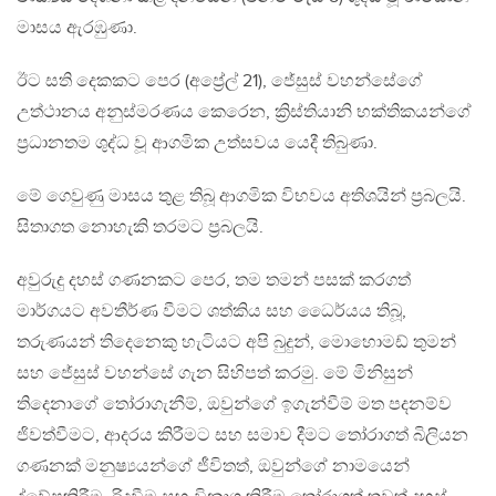
මාසය ඇරඹුණා.
ඊට සති දෙකකට පෙර (අප්‍රේල් 21), ජේසුස් වහන්සේගේ
උත්ථානය අනුස්මරණය කෙරෙන, ක්‍රිස්තියානි භක්තිකයන්ගේ
ප්‍රධානතම ශුද්ධ වූ ආගමික උත්සවය යෙදී තිබුණා.
මේ ගෙවුණු මාසය තුළ තිබූ ආගමික විභවය අතිශයින් ප්‍රබලයි.
සිතාගත නොහැකි තරමට ප්‍රබලයි.
අවුරුදු දහස් ගණනකට පෙර, තම තමන් පසක් කරගත්
මාර්ගයට අවතීර්ණ වීමට ශත්කිය සහ ධෛර්යය තිබූ,
තරුණයන් තිදෙනෙකු හැටියට අපි බුදුන්, මොහොමඩ් තුමන්
සහ ජේසුස් වහන්සේ ගැන සිහිපත් කරමු. මේ මිනිසුන්
තිදෙනාගේ තෝරාගැනීම්, ඔවුන්ගේ ඉගැන්වීම් මත පදනම්ව
ජිවත්වීමට, ආදරය කිරීමට සහ සමාව දීමට තෝරාගත් බිලියන
ගණනක් මනුෂ්‍යයන්ගේ ජීවිතත්, ඔවුන්ගේ නාමයෙන්