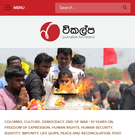
S
Search
MENU
k
for:
i
p
t
o
m
a
i
n
c
o
n
t
e
n
COLOMBO
,
CULTURE
,
DEMOCRACY
,
END OF WAR | 10 YEARS ON
,
t
FREEDOM OF EXPRESSION
,
HUMAN RIGHTS
,
HUMAN SECURITY
,
IDENTITY
,
IMPUNITY
,
LIFE QUIPS
,
PEACE AND RECONCILIATION
,
POST-