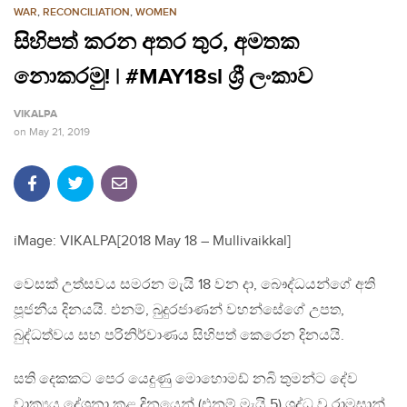
WAR
,
RECONCILIATION
,
WOMEN
සිහිපත් කරන අතර තුර, අමතක
නොකරමු! | #MAY18sl ශ්‍රී ලංකාව
VIKALPA
on
May 21, 2019
iMage: VIKALPA[2018 May 18 – Mullivaikkal]
වෙසක් උත්සවය සමරන මැයි 18 වන දා, බෞද්ධයන්ගේ අති
පූජනීය දිනයයි. එනම්, බුදුරජාණන් වහන්සේගේ උපත,
බුද්ධත්වය සහ පරිනිර්වාණය සිහිපත් කෙරෙන දිනයයි.
සති දෙකකට පෙර යෙදුණු මොහොමඩ් නබි තුමන්ට දේව
වාක්‍යය දේශනා කළ දිනයෙන් (එනම් මැයි 5) ශුද්ධ වූ රාමසාන්