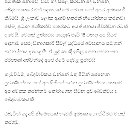
පමණක් නොවේ. වඩා හද සසල කරවන දේ වන්නේ,
ඛේදවාචකයේ එක් පදාසයක් මේ මොහොතේ අපට අමතක වී
තිබීමයි. ශ්‍රි ලංකාව ලෝක ආගම් හතරක් නියෝජනය කරනවා
සේම, ප්‍රධාන ජාතිකත්ව හතරකට අයත් ජනයා ජිවත්වන රටක්
ද වෙයි. වෙසක් උත්සවය යෙදුණු මැයි 18 වනදා අප සියළු
දෙනාම පෙළූ විනාශකාරි සිවිල් යුද්ධයේ අවසානය සටහන්
කරන දිනය ද යෙදුණි. ඒ යුද්ධයේදී ඉසිලිය නොහෙන මහා
පිරිපතක් අත්වින්දේ අපේ රටේ දෙමළ ප්‍රජාවයි.
හැමවිටම, ඛේදවාචකය වන්නේ මතු පිටින් පෙනෙන
ප්‍රචණ්ඩත්වය හෝ අප සිහිපත් කරන ප්‍රචණ්ඩත්වය නොවේ.
අප අමතක කරන්නට තෝරාගෙන සිටින ප්‍රචණ්ඩත්වය ද
ඛේදවාචකයකි.
එබැවින් අද අපි නිමේෂයක් නැවතී අමතක නොකිරීමට මතක්
කරගමු.