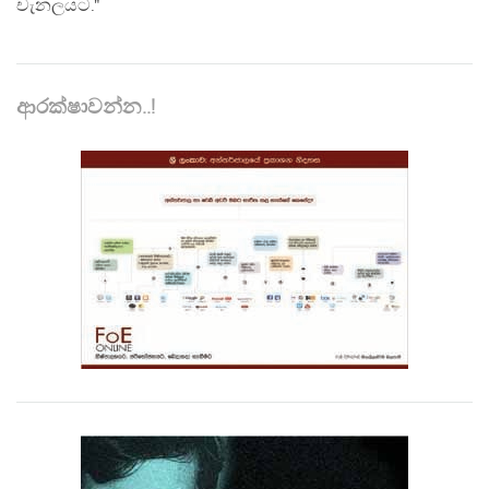
චැනලයට."
ආරක්ෂාවන්න..!