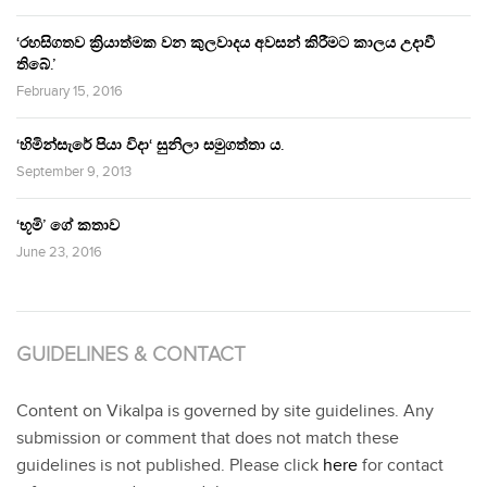
‘රහසිගතව ක්‍රියාත්මක වන කුලවාදය අවසන් කිරීමට කාලය උදාවී
තිබේ.’
February 15, 2016
‘හිමින්සැරේ පියා විදා‘ සුනිලා සමුගත්තා ය.
September 9, 2013
‘භූමි’ ගේ කතාව
June 23, 2016
GUIDELINES & CONTACT
Content on Vikalpa is governed by site guidelines. Any
submission or comment that does not match these
guidelines is not published. Please click
here
for contact