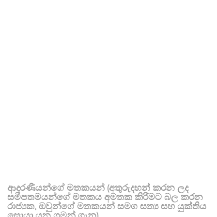
ආදරණීයන්ගේ මතකයන් (අතුරුදහන් කරන ලද
සමීපතමයන්ගේ මතකය අමතක කිරීමට බල කරන
රාජ්‍යක, ඔවුන්ගේ මතකයන් සමග සත්‍ය සහ යුක්තිය
සොයා යන ගමන් ගැන)