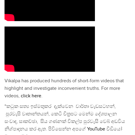
Vikalpa has produced hundreds of short-form videos that
highlight and investigate inconvenient truths. For more
videos,
click here
.
"කටුක සත්‍ය ඉස්මතුකර දැක්වෙන වාර්තා වැඩසටහන්,
පුරවැසි වෘතාන්තයන්, කෙටි චිත්‍රපට මෙන්ම දේශපාලන
සංවාද, සාකච්ඡා, සිය ගණනක් විකල්ප පුරවැසි වෙබ් අඩවිය
නිශ්පාදනය කර ඇත. පිවිසෙන්න අපගේ
YouTube
වීඩියෝ