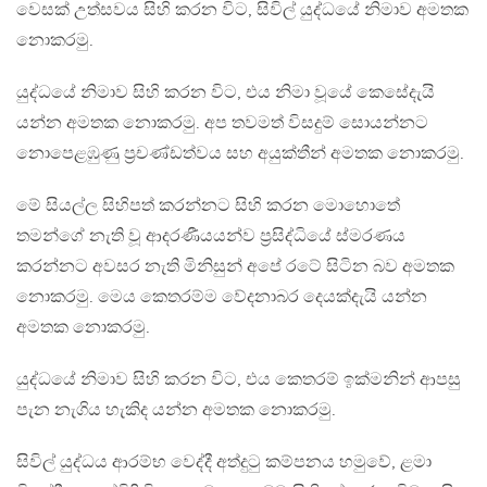
වෙසක් උත්සවය සිහි කරන විට, සිවිල් යුද්ධයේ නිමාව අමතක
නොකරමු.
යුද්ධයේ නිමාව සිහි කරන විට, එය නිමා වූයේ කෙසේදැයි
යන්න අමතක නොකරමු. අප තවමත් විසදුම් සොයන්නට
නොපෙළඹුණු ප්‍රචණ්ඩත්වය සහ අයුක්තීන් අමතක නොකරමු.
මේ සියල්ල සිහිපත් කරන්නට සිහි කරන මොහොතේ
තමන්ගේ නැති වූ ආදරණීයයන්ව ප්‍රසිද්ධියේ ස්මරණය
කරන්නට අවසර නැති මිනිසුන් අපේ රටේ සිටින බව අමතක
නොකරමු. මෙය කෙතරම්ම වේදනාබර දෙයක්දැයි යන්න
අමතක නොකරමු.
යුද්ධයේ නිමාව සිහි කරන විට, එය කෙතරම් ඉක්මනින් ආපසු
පැන නැගිය හැකිද යන්න අමතක නොකරමු.
සිවිල් යුද්ධය ආරම්භ වෙද්දී අත්දුටු කම්පනය හමුවේ, ළමා