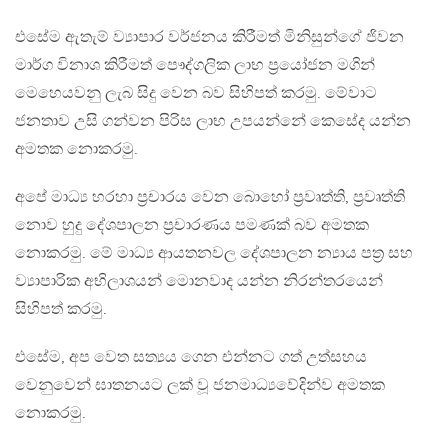
එසේම ඇතැම් ව්‍යාපාර වර්ජනය කිරීමත් මිනිසුන්ගේ ජිවන
මාර්ග විනාශ කිරීමත් පෞද්ගලික ලාභ ප්‍රයෝජන මගින්
මෙහෙයවනු ලැබ සිදු වෙන බව සිහිපත් කරමු. මේවාට
ජනතාව උසි ගන්වන පිරිස ලාභ උපයන්නේ කෙසේද යන්න
අමතක නොකරමු.
අපේ මාධ්‍ය හරහා ප්‍රචාරය වෙන බොහෝ ප්‍රවෘත්ති, ප්‍රවෘත්ති
නොව හුදු දේශපාලන ප්‍රචාරණය පමණක් බව අමතක
නොකරමු. මේ මාධ්‍ය ආයතනවල දේශපාලන න්‍යාය පත්‍ර සහ
ව්‍යාපාරික අභිලාශයන් මොනවාද යන්න නිරන්තරයෙන්
සිහිපත් කරමු.
එසේම, අප වෙත සත්‍යය ගෙන එන්නට ගත් උත්සහය
වෙනුවෙන් ඝාතනයට ලක් වූ ජනමාධ්‍යවේදින්ව අමතක
නොකරමු.