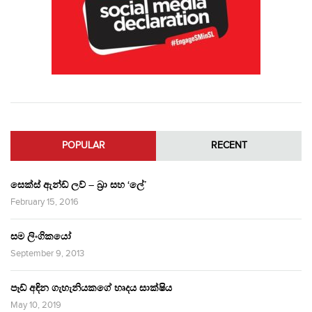
POPULAR
RECENT
සෙක්ස් ඇන්ඩ් ලව් – බ්‍රා සහ ‘ලේ’
February 15, 2016
සම ලිංගිකයෝ
September 9, 2013
පෑඩ් අඳින ගැහැනියකගේ හෘදය සාක්ෂිය
May 10, 2019