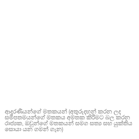
ආදරණීයන්ගේ මතකයන් (අතුරුදහන් කරන ලද
සමීපතමයන්ගේ මතකය අමතක කිරීමට බල කරන
රාජ්‍යක, ඔවුන්ගේ මතකයන් සමග සත්‍ය සහ යුක්තිය
සොයා යන ගමන් ගැන)