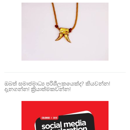
ඔබත් සමාජමාධ්‍ය පරිශීලකයෙක්ද? කියවන්න!
දැනගන්න! ක්‍රියාත්මකවන්න!