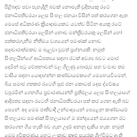
පිළිබඳව පවා පැහැදිලි බවක් නොමැති චූදිතයකු රටේ
ජනාධිපතිවරයා ලෙස සිංහල ජනයා විසින් පත් කරගෙන ඇත.
මෙසේ අධිකරණ ක්‍රියාදාමයකට යටත්ව සිටින අයකු රටේ
ජනාධිපතිවරයා ලෙසින් නොව මන්ත්‍රීවරයකු ලෙසින් හෝ
පත්කරගැනීම නීතිමය වශයෙන් පමණක් නොව
සදාචාරාත්මකව ම බැලුවා වුවත් ප්‍රශ්නයකි. නමුත්
සිංහලයින්ගේ ආධිපත්‍යය සඳහා රටක් අවශ්‍ය බවට මොර
දෙමින් පටු චේතනාවන් වල ගිලුණු බොරුව සහ වංචාව තම
වාසිය සඳහා යොදාගන්න කණ්ඩායමකගේ මෙහෙයවීමෙන්,
බිය සමාජ ගතකර රටෙහි සුළු ජන කොටස් දෙස ද්වේෂය
වපුරමින් ගෙනගිය ප්‍රචාරණයන්හි ප්‍රතිඵලය ලෙස සිංහලයාගේ
ආදිපත්‍ය සඳහා රටෙහි ජනාධිපතිවරයා පත් කර ගෙන ඇති බව
පෙනේ. අද මෙම ජාතිවාදී උන්මාදයෙන් පෙළෙන කණ්ඩායම්
සිංහලයාට පමණක් සිංහලයාගේ ම ඡන්දයෙන් ජයගෙන රට
කරගෙන ගිය හැකි බව ගැන උදම් අනනු දැකිය හැක. නමුත්
මෙම ද්‍රවීකරණය හෙට ලංකාව කඳුළු සයුරක ගිල්වීමට ඇති