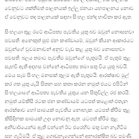
වෙනුවට ශක්තිමත් පාලනයක් ඉල්ලූ ජනයා යහපාලනය නොව
ඒ වෙනුවට තද පාලනයක් සඳහා සිංහල ඡන්ද භාවිතා කර ඇත.
සිංහලයා තුළ රටේ ආධිපත්‍ය පැවතිය යුතු බව ඔවුන් නොසඟවා
පවසති. අනෙකුත් සුළු ජන කණ්ඩායම්, ඔවුන් කියන ආකාරයට
ඔවුන්ගේ වුවමනාවන් අනුව වැඩ කළ යුතු බව නොසඟවා
පවසති. බලය තමාට පැවතීම ඔවුන්ගේ පැතුමයි. ඒ පැතුම් තුළ
සැඟවී ඇති අදහස වන්නේ ආධිපත්‍ය තමා සතු විය යුතු බවයි.
මෙය සෑම සිංහල මනසක් තුලම ඇති පැතුමයි. ආරක්ෂාව මුල්
කර ගත යුතු යැයි සිතන සහ කතා කරන නමුත් එයට එපිටින්
සිංහලයාගේ ආධිපත්‍ය පැවතිය යුතුය යන සිතුවිල්ල රජ කරයි.
නමුත් යම්කිසි රටක ජන කණ්ඩායම් යටපත් කළොත් එතැන
ආරක්ෂාව හෝ සාමයක් පැවතිය නොහැක. යටපත් කිරීම තුළ
කිසිදිනක සාමයක් උදා නොවනු ඇත. යටපත් කිරීම තුළ
අනිවාර්යෙන්ම ඇති වන්නේ ඊට එරෙහිව මතු වන නැගිටීම
සහ ගැටීමයි. ඒ තුළ ගොඩනැගෙන්නේ අනාරක්ෂිත බව පමණි.