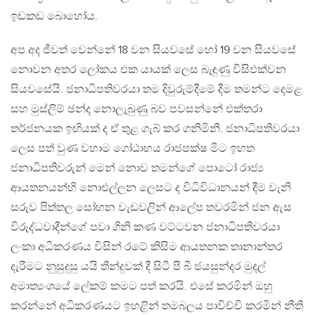
ඉඩකඩ බොහෝය.
අප අද ජීවත් වෙන්නේ 18 වන සියවසේ හෝ 19 වන සියවසේ
නොවන අතර ලෝකය එක යායක් ලෙස බැඳුණු විසිඑක්වන
සියවසේයි. ජනාධිපතිවරයා තම දිවුරුම්දීමේ දීම තමන්ට දෙමළ
සහ මුස්ලිම් ඡන්ද නොලැබුණු බව පවසන්නේ එක්තරා
තර්ජනයක ඉඟියක් ද ඒ තුළ ගැබ් කර ගනිමිනි. ජනාධිපතිවරයා
ලෙස පත් වුණ වහාම ගෝඨාභය රාජපක්ෂ මීට ඉහත
ජනාධිපතිවරුන් මෙන් නොව තමන්ගේ පොටෝ රාජ්‍ය
ආයතනයන්හි නොඑල්ලන ලෙසට ද විධිවිධානයන් දීම වැනි
සරුව පිත්තල සෝභන වැඩවලින් ආලේප තවරමින් ජන ඇස
විරුද්ධවාදීන්ගේ පවා ගිනි කණ වට්ටවන ජනාධිපතිවරයා
ලංකා අධිකරණය විසින් රටේ කිසිම ආයතනක තානාන්තර
දැරීමට නුසුදුසු යයි තීන්දුවක් දී සිටී පී බී ජයසුන්දර මුදල්
අමාත්‍යංශයේ ලේකම් කමට පත් කරයි. එසේ කරමින් ඔහු
කරන්නේ අධිකරණයට ඉහළින් තමබලය පාවිච්චි කරමින් නීති