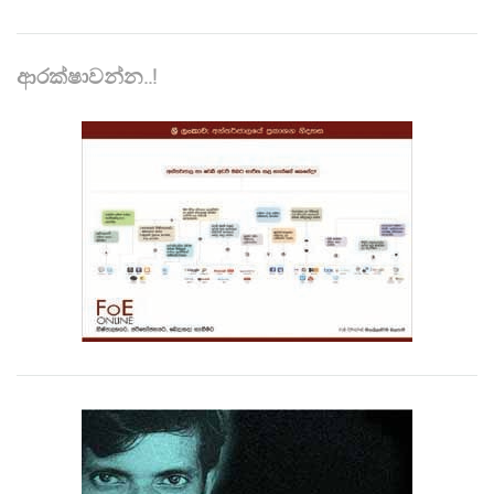
ආරක්ෂාවන්න..!