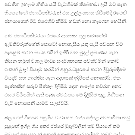
පවතින ඉහළම නීතිය යයි වැටහීමක් තිබෙනවා දැයි මට සැක
හිතෙන්නේ ජනාධිපතිවරුන් එය උල්ලංඝනය කිරීමේදී රටෙහි
ජනයාගෙන් ඊට එරෙහිව කිසිම හඬක් නො නැගෙන හෙයිනි.
නව ජනාධිපතිවරයා රජයේ ආයතන තුල තමාගේත්
ඇමතිවරුන්ගේත් පොටෝ නොගැසිය යුතු යැයි පවසන විට
පැසසුම් කරන මාධ්‍ය එයින් ඉතිරි වන මුදල් ප්‍රමාණය ගැන
කියන නමුත් විශාල මාධ්‍ය සංදර්ශනයක් පවත්වමින් කෝටි
ගණන් මුදල් වියදම් කරමින් අනුරාධපුරයේ කරන දිවුරුම්දීමේ
වියදම් සහ නාස්තිය ගැන අදහසක් ඉදිරිපත් නොකරයි. එක
පැත්තකින් සරුව පිත්තල දිලිසීම් දෙන ආලේප තවරන අතර
එයට පිටිපසින් ඇති සැබෑ ස්වරූපය මේ දිලිසීම තුළ ගිණිකන
වැටී නොපෙනී යාමට සලස්වයි.
බලය ගත් විගසම පසුගිය වංචා සහ රාජ්‍ය දේපළ අවභාවිතා නඩු
සුළඟේ ඉගිල ගිය අතර රජයේ මුදල්වලින් තම පියාගේ තම
මවගේ සොහොන් කොත් කෞතුකාගාර හැදීමේ නඩුව ඉල්ලා