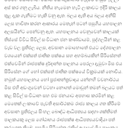
අස් කර ගනු ලැබීය. නීතිය නැමෙන හැටි ලංකාවට ඉදිරි කාලය
තුළ දැක ගැනීමට හැකි වනු ඇත. බලය ඇති අය බලය අනිසි
ලෙස භාවිතා කරන ආකාරය මෙතැන් පටන් පසුගිය යහපාලන
අලසයින්ට පෙන්වනු ඇත. යහපාලනය වෙනුවෙන් කාලයක්
තිස්සේ විවිධ සිවිල් සංවිධාන ජන කණ්ඩායම්, පුද්ගලයින් කළ
වැඩ වල ප්‍රතිඵල ලෙස, අවසාන මොහොතේ එයට දේශපාලන
වශයෙන් එක්සත් ජාතික පක්ෂය සහ අහම්බයකින් සිරිසේනත්
එක්වෙමින් රාජපක්ෂ දුර්දාන්ත පාලනය පෙරලා දැමුවා මිස එය
සිරිසේන ගේ හෝ එක්සත් ජාතික පක්ෂයේ වික්‍රමයක් නොවීය.
නමුත් යහපාලනය හෝ ‍ප්‍රජාතන්ත්‍රවාදය යන්නහි වචනාර්ථය
මිස එහි අඩංගුවෙන් වටහා නොගත් මොවුන් තමන් බලයට පත්
කළ සිවිල් සංවිධාන සහ එම ජනයාට අපහාස කරමින් කළ
මෙතෙක් ලංකාවේ පැවති අසාර්ථකම රාජ්‍ය කාලය ගත කිරීමේ
අවසාන ප්‍රතිඵලය සිංහල බෞද්ධ ආධිපත්‍යය සඳහා ශක්තිමත්
පාලකයකු ලෙස ගෝඨාභය රාජපක්ෂ ආධිපත්‍යයවාදියා පත්
කරගෙන තිබේ. පසුගිය සිරිසේන රනිල් අයාලේ ගිය පාලනය