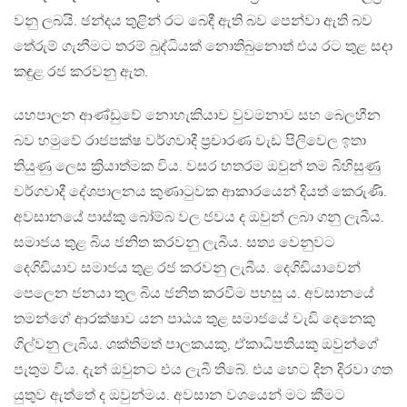
වනු ලබයි. ඡන්දය තුළින් රට බෙදී ඇති බව පෙන්වා ඇති බව
තේරුම් ගැනීමට තරම් බුද්ධියක් නොතිබුනොත් එය රට තුළ සදා
කඳුළ රජ කරවනු ඇත.
යහපාලන ආණ්ඩුවේ නොහැකියාව වුවමනාව සහ බෙලහීන
බව හමුවේ රාජපක්ෂ වර්ගවාදී ප්‍රචාරණ වැඩ පිලිවෙල ඉතා
තියුණු ලෙස ක්‍රියාත්මක විය. වසර හතරම ඔවුන් තම බිහිසුණු
වර්ගවාදී දේශපාලනය කුණාටුවක ආකාරයෙන් දියත් කෙරුණි.
අවසානයේ පාස්කු බෝම්බ වල ජවය ද ඔවුන් ලබා ගනු ලැබීය.
සමාජය තුළ බිය ජනිත කරවනු ලැබීය. සත්‍ය වෙනුවට
දෙගිඩියාව සමාජය තුළ රජ කරවනු ලැබීය. දෙගිඩියාවෙන්
පෙලෙන ජනයා තුල බිය ජනිත කරවීම පහසු ය. අවසානයේ
තමන්ගේ ආරක්ෂාව යන පාඨය තුළ සමාජයේ වැඩි දෙනෙකු
ගිල්වනු ලැබීය. ශක්තිමත් පාලකයකු, ඒකාධිපතියකු ඔවුන්ගේ
පැතුම විය. දැන් ඔවුනට එය ලැබී තිබේ. එය හෙට දින දිරවා ගත
යුතුව ඇත්තේ ද ඔවුන්මය. අවසාන වශයෙන් මට කීමට