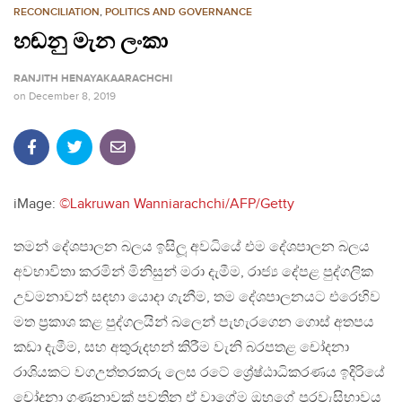
RECONCILIATION
,
POLITICS AND GOVERNANCE
හඬනු මැන ලංකා
RANJITH HENAYAKAARACHCHI
on
December 8, 2019
iMage:
©Lakruwan Wanniarachchi/AFP/Getty
තමන් දේශපාලන බලය ඉසිලූ අවධියේ එම දේශපාලන බලය
අවභාවිතා කරමින් මිනිසුන් මරා දැමීම, රාජ්‍ය දේපළ පුද්ගලික
උවමනාවන් සඳහා යොදා ගැනීම, තම දේශපාලනයට එරෙහිව
මත ප්‍රකාශ කළ පුද්ගලයින් බලෙන් පැහැරගෙන ගොස් අතපය
කඩා දැමීම, සහ අතුරුදහන් කිරීම වැනි බරපතළ චෝදනා
රාශියකට වගඋත්තරකරු ලෙස රටේ ශ්‍රේෂ්ඨාධිකරණය ඉදිරියේ
චෝදනා ගණනාවක් පවතින ඒ වාගේම ඔහුගේ පුරවැසිභාවය