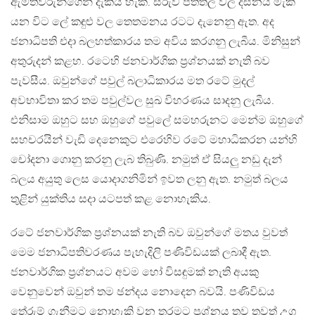
ඇමතිවරුන්ගෙන් දැකිය හැක. සරුව පිත්තල වල දිස්නය මැකී
යන විට ලේ කඳුළු වල තෙතමනය රටට දැනෙනු ඇත. අද
ජනාධිපති එදා බලහත්කාරය තම අවිය කරගනු ලැබීය. මිනිසුන්
අතුරුදන් කළහ. රටෙහි ජනවාර්ගික ප්‍රශ්නයක් නැති බව
පැවසීය. ඔවුන්ගේ පවුල් බලාධිකාරය මත රටේ මුදල්
අවභාවිතා කර තම පවුල්වල සුඛ විහරණය සාදනු ලැබීය.
එනිසාම ඔහුට සහ ඔහුගේ පවුලේ සමහරුනට මෙන්ම ඔහුගේ
සහචරයින් වැඩි දෙනෙකුට එරෙහිව රටේ මහාධිකරන යන්හි
චෝදනා ගොනු කරනු ලැබ තිබුණි. නමුත් ඒ සියලු නඩු දැන්
බලය අයුතු ලෙස යොදාගනිමින් ඉවත ලනු ඇත. නමුත් බලය
තුළින් යුක්තිය සදා යටපත් කළ නොහැකිය.
රටේ ජනවාර්ගික ප්‍රශ්නයක් නැති බව ඔවුන්ගේ මතය වුවත්
මෙම ජනාධිපතිවරණය පැහැදිලි පණිවිඩයක් ලබාදී ඇත.
ජනවාර්ගික ප්‍රශ්නයට අවම හෝ විසඳුමක් නැති අයකු
වෙනුවෙන් ඔවුන් තම ඡන්දය නොදෙන බවයි. පණිවිඩය
තේරුම් ගැනීමට නොහැකි වන තරමට ප්‍රශ්නය තව තවත් උග්‍ර