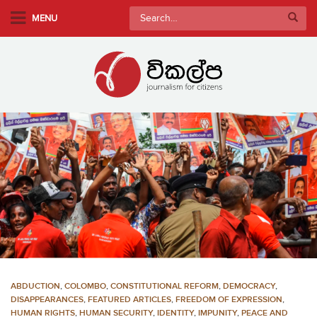
S
Search
MENU
k
for:
i
p
t
o
m
a
i
n
c
o
n
t
e
n
ABDUCTION
,
COLOMBO
,
CONSTITUTIONAL REFORM
,
DEMOCRACY
,
t
DISAPPEARANCES
,
FEATURED ARTICLES
,
FREEDOM OF EXPRESSION
,
HUMAN RIGHTS
,
HUMAN SECURITY
,
IDENTITY
,
IMPUNITY
,
PEACE AND