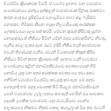
විරෝධීව ක්‍රියාත්මක වීමයි. ඒ වගේම දහනව වන ව්‍යවස්ථා
සංශෝධනයට ඡන්දය දුන්(අලුත් ව්‍යවස්ථාවක් පිළිබද සාකච්චා
කරන අය) අය ප්‍රසිද්ධියේ මරා දැමීමට සපථ කළ ෆැසිස්ට්
මනසකට හිමිකම් කියන හමුදා නිලධාරියෙකු ආරක්ෂක
ලේකම්වරයා ලෙස පත් කරයි. මේවන තුරුත් කිසිවකු ප්‍රශ්න
නොකෙරුවත් නීතියට පිටින් යමින් රාජ්‍ය සේවකයින්ට නිවාඩු
ගැනීම අවලංගු කර ඇත. රටේ හදිසි නීතිය නැති අවස්ථාවක
එවැනි තීරණයක් ගැනීම, එවැනි විධානයක් නිකුත් කිරීම
නීතියට පිටින් කරන ක්‍රියාදාමයකි. දහනම වැනි ව්‍යවස්ථා
සංශෝධනය තුළින් ජනාධිපතිවරයාට අමාත්‍යාංශයක් හිමි
නොවිය යුතු වන අතර ආරක්ෂක අමාත්‍යංශය තමා අතට
ගනිමින් ව්‍යවස්ථා විරෝධීව කටයුතු කර ඇත. මේ අනුව
මෙතැනදී නම් ඔහුද මෙතෙක් සිටි සියලුම ජනාධිපතිවරුන්
මෙන් ‍වයවස්ථාව උල්ලංඝනය කර ඇති හෙයින් එය සාමාන්‍ය
දෙයකි. ලාංකික ව්‍යවස්ථාව යනු රටවැසියාට මෙන්ම
පාලකයාටද නිකම්ම නිකම් කොල කැබැල්ලක් මිස තම රටෙහි