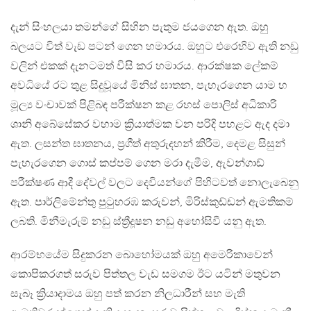
දැන් සිංහලයා තමන්ගේ සිහින පැතුම ජයගෙන ඇත. ඔහු
බලයට විත් වැඩ පටන් ගෙන හමාරය. ඔහුට එරෙහිව ඇති නඩු
වලින් එකක් දැනටමත් විසි කර හමාරය. ආරක්ෂක ලේකම්
අවධියේ රට තුළ සිදුවූයේ මිනිස් ඝාතන, පැහැරගෙන යාම හ
මූල්‍ය වංචාවක් පිළිබඳ පරීක්ෂන කළ රහස් පොලිස් අධිකාරි
ශානි අබේසේකර වහාම ක්‍රියාත්මක වන පරිදි පහළට ඇද දමා
ඇත. ලසන්ත ඝාතනය, ප්‍රගීත් අතුරුදහන් කිරීම, දෙමළ සිසුන්
පැහැරගෙන ගොස් කප්පම් ගෙන මරා දැමීම, ඇවන්ගාඩ්
පරීක්ෂණ ආදී දේවල් වලට දෙවියන්ගේ පිහිටවත් නොලැබෙනු
ඇත. පාර්ලිමේන්තු පුටුහරඹ කරුවන්, මිරිස්කුඩ්ඩන් ඇමතිකම්
ලබති. මිනීමැරුම් නඩු ස්ත්‍රීදූෂන නඩු අහෝසිවී යනු ඇත.
ආරම්භයේම සිදුකරන බොහෝමයක් ඔහු අමෙරිකාවෙන්
කොපිකරගත් සරුව පිත්තල වැඩ සමගම ඊට යටින් මතුවන
සැබෑ ක්‍රියාදාමය ඔහු පත් කරන නිලධාරීන් සහ මැති