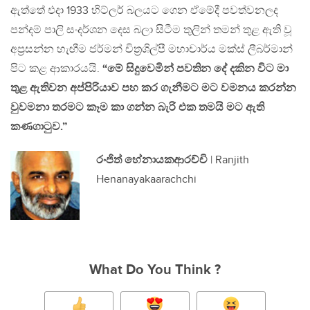
ඇත්තේ එදා 1933 හිට්ලර් බලයට ගෙන ඒමේදී පවත්වනලද
පන්දම් පාලි සංදර්ශන දෙස බලා සිටීම තුලින් තමන් තුළ ඇති වූ
අප්‍රසන්න හැඟීම ජර්මන් චිත්‍රශිල්පී මහාචාර්ය මක්ස් ලීබර්මාන්
පිට කළ ආකාරයයි.
“මේ සිදුවෙමින් පවතින දේ දකින විට මා
තුළ ඇතිවන අප්පිරියාව පහ කර ගැනීමට මට වමනය කරන්න
වුවමනා තරමට කෑම කා ගන්න බැරි එක තමයි මට ඇති
කණගාටුව.”
රංජිත් හේනායකආරච්චි
| Ranjith
Henanayakaarachchi
What Do You Think ?