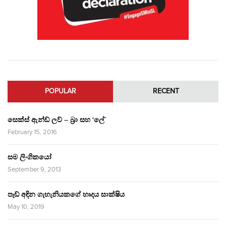
POPULAR
RECENT
සෙක්ස් ඇන්ඩ් ලව් – බ්‍රා සහ ‘ලේ’
February 15, 2016
සම ලිංගිකයෝ
September 9, 2013
පෑඩ් අඳින ගැහැනියකගේ හෘදය සාක්ෂිය
May 10, 2019