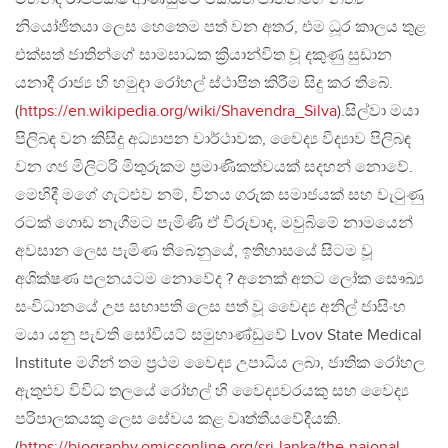
නියෝජිතයා ලෙස හෙතෙම පත් වන අතර, එම ධූර කාලය තුළ
එක්සත් ජාතින්ගේ සාමසාධක ක්‍රියාන්විත වූ දකුණු සුඩාන
යනාදී රාජ්‍ය හි හමුදා රෝහල් ස්ථාපිත කිරීම සිදු කර තිබේ.
(
https://en.wikipedia.org/wiki/Shavendra_Silva
).සිල්වා මයා
පිලිබඳ වන කිසිදු අධ්‍යාපන වාර්ථාවක, වෛද්‍ය විද්‍යාව පිලිබඳ
වන ගජ මිලිටරි මිතුරුකම ප්‍රමාණිකත්වයක් සදහන් නොවේ.
මෙහිදී මගේ ගැටළුව නම්, විනය ගරුක සමාජයක් සහ වැටුණු
රටක් ගොඩ නැගීමට පැමිණි ඒ විරුවාද, මවුබිමේ නාමයෙන්
අවසාන ලෙස පැමිණ තිබෙනුයේ, ඉතිහාසයේ සිටම වූ
අශික්ෂණ පලනයටම නොවේද ? අනෙක් අතට ලෝක සෞඛ්‍ය
සංවිධානයේ උප සභාපති ලෙස පත් වූ වෛද්‍ය අනිල් ජාසිංහ
මයා යනු පැවති සෝවියට් සමුහාණ්ඩුවේ Lvov State Medical
Institute මගින් තම ප්‍රථම වෛද්‍ය උපාධිය ලබා, ජාතික රෝහල
ඇතුළුව විවිධ තලයේ රෝහල් හි වෛද්‍යවරයකු සහ වෛද්‍ය
පරිපාලකයකු ලෙස සේවය කළ වෘත්තීයවේදීයකි.
(
https://biography.omicsonline.org/sri-lanka/the-naional-