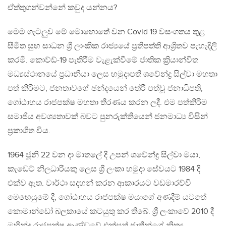
ඒත්තුගන්වන්නේ කවුද යන්නය?
මෙම ගැටලුව මේ මොහොතේ වන Covid 19 වසංගතය තුළ
සීමිත සුභ සාධන ශ්‍රී ලාංකික රාජ්‍යයේ ප්‍රතිපත්ති ආශ්‍රිතව පැහැදිලි
කරමි. කොව්ඩ්-19 පැතිරීම වැළැක්වීමේ ජාතික ක්‍රියාන්විත
මධ්‍යස්ථානයේ ප්‍රධානියා ලෙස හමුදාපති ශවේන්ද්‍ර සිල්වා මහතා
පත් කිරීමට, ජනතාවගේ ඡන්දයෙන් තේරී පත්වූ ජනාධිපති,
ගෝඨාභය රාජපක්ෂ මහතා තීරණය කරන ලදී. එම පත්කිරීම
සමාජීය අවශ්‍යතාවක් බවට පුනරුක්තියෙන් ජනමාධ්‍ය විසින්
ප්‍රකාශිත විය.
1964 ජූනි 22 වන දා මාතලේ දී උපන් ශවේන්ද්‍ර සිල්වා මයා,
කැඩෙට් නිලධාරියකු ලෙස ශ්‍රී ලංකා හමුදා සේවයට 1984 දී
එක්ව ඇත. වාර්ථා සදහන් කරන ආකාරයට වඩමාරච්චි
මෙහෙයුමේ දී, ගෝඨාභය රාජපක්ෂ මයාගේ අණදීම් යටතේ
කොමාන්ඩෝ බලකායේ කටයුතු කර තිබේ. ශ්‍රී ලංකාවේ 2010 දී
මහින්ද රාජපක්ෂ ආණ්ඩුවේ එක්සත් ජාතීන්ගේ නිත්‍ය