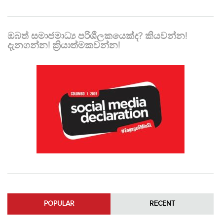
ඔබත් සමාජමාධ්‍ය පරිශීලකයෙක්ද? කියවන්න!
දැනගන්න! ක්‍රියාත්මකවන්න!
POPULAR
RECENT