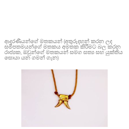
ආදරණීයන්ගේ මතකයන් (අතුරුදහන් කරන ලද
සමීපතමයන්ගේ මතකය අමතක කිරීමට බල කරන
රාජ්‍යක, ඔවුන්ගේ මතකයන් සමග සත්‍ය සහ යුක්තිය
සොයා යන ගමන් ගැන)