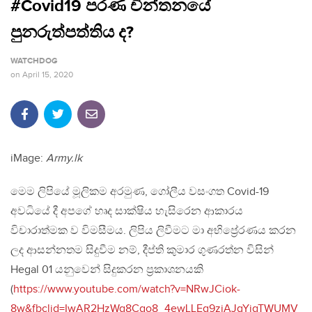
#Covid19 පරණ චින්තනයේ
පුනරුත්පත්තිය ද?
WATCHDOG
on
April 15, 2020
iMage:
Army.lk
මෙම ලිපියේ මූලිකම අරමුණ, ගෝලීය වසංගත Covid-19
අවධියේ දී අපගේ හෘද සාක්ෂිය හැසිරෙන ආකාරය
විචාරාත්මක ව විමසීමය. ලිපිය ලිවීමට මා අභිප්‍රේරණය කරන
ලද ආසන්නතම සිදුවීම නම්, දීප්ති කුමාර ගුණරත්න විසින්
Hegal 01 යනුවෙන් සිදුකරන ප්‍රකාශනයකි
(
https://www.youtube.com/watch?v=NRwJCiok-
8w&fbclid=IwAR2HzWg8Cgo8_4ewLLEg9ziAJqYjgTWUMV