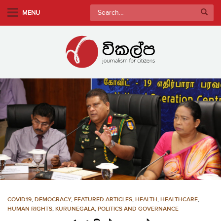
S
Search
MENU
k
for:
i
p
t
o
m
a
i
n
c
o
n
t
e
n
COVID19
,
DEMOCRACY
,
FEATURED ARTICLES
,
HEALTH
,
HEALTHCARE
,
t
HUMAN RIGHTS
,
KURUNEGALA
,
POLITICS AND GOVERNANCE