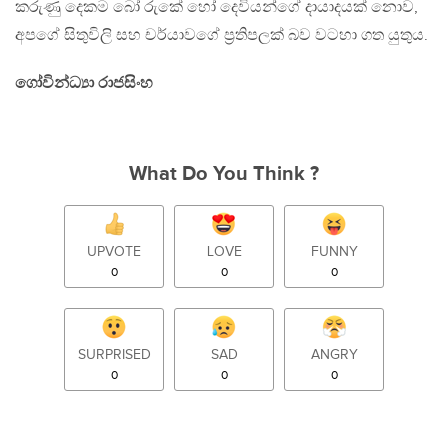
කරුණු දෙකම බෝ රුකේ හෝ දෙවියන්ගේ දායාදයක් නොව,
අපගේ සිතුවිලි සහ චර්යාවගේ ප්‍රතිපලක් බව වටහා ගත යුතුය.
ගෝවින්ධ්‍යා රාජසිංහ
What Do You Think ?
UPVOTE
LOVE
FUNNY
0
0
0
SURPRISED
SAD
ANGRY
0
0
0