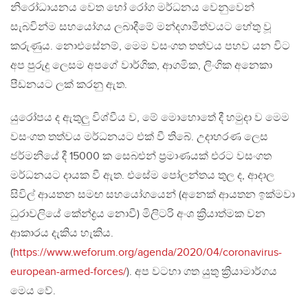
නිරෝධායනය වෙත හෝ රෝග මර්ධනය වෙනුවෙන්
සැබවින්ම සහයෝගය ලබාදීමේ මන්දගාමීත්වයට හේතු වූ
කරුණුය. නොඑසේනම්, මෙම වසංගත තත්වය පහව යන විට
අප පුරුදු ලෙසම අපගේ වාර්ගික, ආගමික, ලිංගික අනෙකා
පීඩනයට ලක් කරනු ඇත.
යුරෝපය ද ඇතුලු විශ්වීය ව, මේ මොහොතේ දී හමුදා ව මෙම
වසංගත තත්වය මර්ධනයට එක් වී තිබේ. උදාහරණ ලෙස
ජර්මනියේ දී 15000 ක සෙබළුන් ප්‍රමාණයක් එරට වසංගත
මර්ධනයට දායක වී ඇත. එසේම පෝලන්තය තුල ද, ආදාල
සිවිල් ආයතන සමඟ සහයෝගයෙන් (අනෙක් ආයතන ඉක්මවා
ධුරාවලියේ කේන්ද්‍රය නොවී) මිලිටරි අංශ ක්‍රියාත්මක වන
ආකාරය දැකිය හැකිය.
(
https://www.weforum.org/agenda/2020/04/coronavirus-
european-armed-forces/
). අප වටහා ගත යුතු ක්‍රියාමාර්ගය
මෙය වේ.