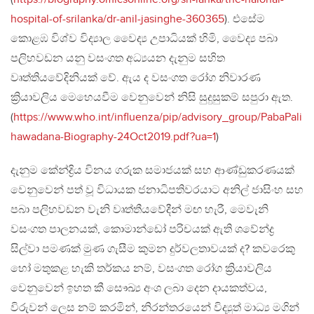
hospital-of-srilanka/dr-anil-jasinghe-360365
). එසේම
කොළඹ විශ්ව විද්‍යාල වෛද්‍ය උපාධියක් හිමි, වෛද්‍ය පබා
පලිහවඩන යනු වසංගත අධ්‍යයන දැනුම සහිත
වෘත්තියවේදිනියක් වේ. ඇය ද වසංගත රෝග නිවාරණ
ක්‍රියාවලිය මෙහෙයවීම වෙනුවෙන් නිසි සුදුසුකම් සපුරා ඇත.
(
https://www.who.int/influenza/pip/advisory_group/PabaPali
hawadana-Biography-24Oct2019.pdf?ua=1
)
දැනුම කේන්ද්‍රිය විනය ගරුක සමාජයක් සහ ආණ්ඩුකරණයක්
වෙනුවෙන් පත් වූ විධායක ජනාධිපතිවරයාට අනිල් ජාසිංහ සහ
පබා පලිහවඩන වැනි වෘත්තීයවේදීන් මඟ හැරී, මෙවැනි
වසංගත පාලනයක්, කොමාන්ඩෝ පරිචයක් ඇති ශවේන්ද්‍ර
සිල්වා පමණක් මුණ ගැසීම කුමන දුර්වලතාවයක් ද? කවරෙකු
හෝ මතුකළ හැකි තර්කය නම්, වසංගත රෝග ක්‍රියාවලිය
වෙනුවෙන් ඉහත කී සෞඛ්‍ය අංශ ලබා දෙන දායකත්වය,
විරුවන් ලෙස නම් කරමින්, නිරන්තරයෙන් විද්‍යුත් මාධ්‍ය මගින්