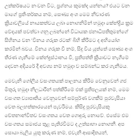
උත්කර්ෂයට නංවන විට, ප්‍රශ්නය කුමක්ද යන්නය? එයට වන
මාගේ ප්‍රති-තර්කය නම්, සෞඛ්‍ය අංශ මෙම නිවාරණ
ක්‍රියාවලියේ නායකත්වය ලබා නොගනිමින් හමුදා කේන්ද්‍රිය ක්‍රම
වේදයක් පවත්වා ගනු ලබන්නේ විධායක ජනාධිපතිතුමන්ගේ
සිහිනය වන ‘විනය ගරුක රටක්’ බිහි කිරීමට ද අහියෝග
කරමින් බවය. විනය ගරුක වී නම්, සිදු විය යුත්තේ සෞඛ්‍ය අංශ
තීරණ ගැනීමේ කේන්ද්‍රස්ථානය වී, ප්‍රතිපත්ති ක්‍රියාවට නැගීමේ
දෙවන අදියරේ දී අවශ්‍ය නම් හමුදා ව සම්බන්ධ කර ගැනීමය.
මෙවැනි ගෝලීය වසංගතයක් පාලනය කිරීම වෙනුවෙන් ගජ
මිතුරු හමුදා නිලධාරීන් පත්කිරීමේ එක් ප්‍රතිපලයක් නම්, මෙම
වසංගත ව්‍යාපෘතිය වෙනුවෙන් සම්පුර්ණ වගකීම් පුරවැසියා
වෙත බලහත්කාරයෙන් පැවරීමය. කිසිදු පුරවැසියකු
චේතනාන්විතව වසංගතය වෙත ගොදුරු නොවේ. එසේම එම
වසංගතය සමාජය තුළ පැතිරවීමට ද උත්සාහා නොගනී. අප
සොයා බැලිය යුතු කරුණ නම්, එවැනි ආසාදිතයන්,