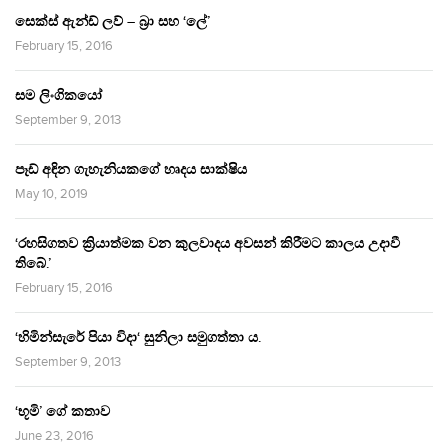
සෙක්ස් ඇන්ඩ් ලව් – බ්‍රා සහ ‘ලේ’
February 15, 2016
සම ලිංගිකයෝ
September 9, 2013
පෑඩ් අඳින ගැහැනියකගේ හෘදය සාක්ෂිය
May 10, 2019
‘රහසිගතව ක්‍රියාත්මක වන කුලවාදය අවසන් කිරීමට කාලය උදාවී
තිබේ.’
February 15, 2016
‘හිමින්සැරේ පියා විදා‘ සුනිලා සමුගත්තා ය.
September 9, 2013
‘භූමි’ ගේ කතාව
June 23, 2016