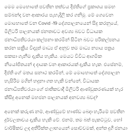
මෙම මෙහොතේ පවතින තත්වය දීප්තිගේ ප්‍රකාශය සමඟ
සම්බන්ද වන ආකාරය පැහැදිලි කර ගනිමු. මේ ගෙවෙන
මොහොතේ වන Covid -19 දේශපාලනයෙන් සිදු කරනුයේ,
මිලිටරි පාලනයක් ජනතාවට අවශ්‍ය බවට විධායක
ජනාධිපතිවරයා කල්පනා කරමින් සිටින බවට පරිකල්පනය
කරන සක්‍රීය විද්‍යුත් මාධ්‍ය ඒ අනුව තම මාධ්‍ය න්‍යාය පත්‍රය
සකසා ගැනීම දැකිය හැකිය. මෙයට විවිධ ආගමික
නියෝජිතයන් ද දායක වන ආකාරයක් දැකිය හැක. එසේනම්,
දීප්ති ගේ මතය සනාථ කරමින්, මේ මොහොතේ දේශපාලන
හැසිරීම මගින් හදුනා ගත හැකි වන්නේ, විධායක
ජනාධිපතිවරයා ගේ ජාතිකවාදී මිලිටරි ආණ්ඩුකරණයක් හැර
කිසිදු අනෙක් මහජන පාලනයක් අනවශ්‍ය බවද?
අනෙක් කරුණ නම්, ආණ්ඩුවේ භාණ්ඩ බෙදා හැරීමේ පවතින
දුර්වලතාවය දැකිය හැකි වේ. එනම්, තම බත් පැකට්ටුව, හෝ
වාර්ෂිකව ලද අතිරික්ත ලාභයෙන් සොච්චමක්, අන්ත දුගී ජනයා