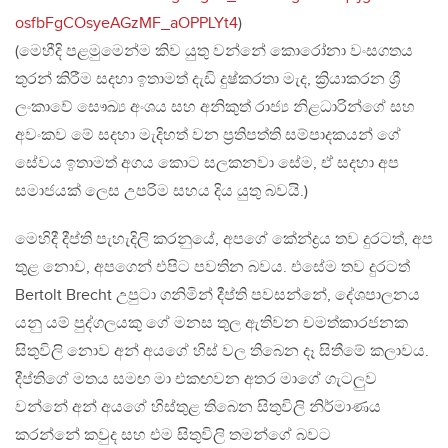
osfbFgCOsyeAGzMF_aOPPLYt4
)
(මෙහීදි පළමුමෙන්ම කිව යුතු වන්නේ කොරෝනා වංසගතය
තුරන් කිරීම සදහා ඉතාමත් දැඩි දුෂ්කරතා මැද, ක්‍රියාකරන ශ්‍රී
ලංකාවේ සෞඛ්‍ය අංශය සහ අනිකුත් රාජ්‍ය නිළධාරින්ගේ සහ
අවංකව මේ සදහා මැදිහත් වන ප්‍රතිපත්ති සම්පාදකයන් ගේ
සේවය ඉතාමත් අගය කොට සලකනවා සේම, ඒ සදහා අප
සමාජයක් ලෙස උපරිම සහය දිය යුතු බවයි.)
මෙහිදී දීප්ති පැහැදිලි කරනුයේ, අපගේ කේන්ද්‍රය තව දුරටත්, අප
තුළ නොව, අපගෙන් එපිට පවතින බවය. එසේම තව දුරටත්
Bertolt Brecht උපුටා ගනිමින් දීප්ති පවසන්නේ, දේශපාලනය
යනු යම් පුද්ගලයකු ගේ මනස තුල ඇතිවන චමත්කාරජනක
සිතුවිලි නොව අන් අයගේ හිස් වල තිබෙන දෑ සිතීමේ කලාවය.
දීප්තිගේ මතය සමඟ මා එකඟවන අතර මාගේ ගැටලුව
වන්නේ අන් අයගේ හිස්තුළ තිබෙන සිතුවිලි නිර්මාණය
කරන්නේ කවුද සහ එම සිතුවිලි තමන්ගේ බවට