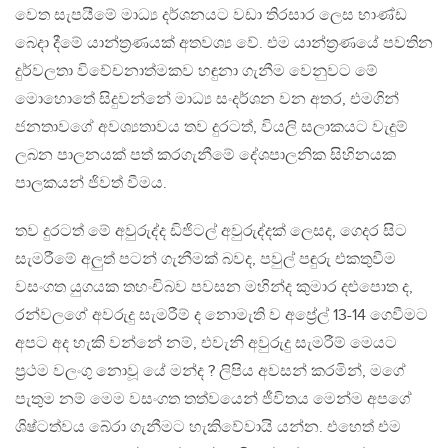
වෙත සැපයීමේ මාධ්‍ය දර්ශනයට වඩා තිරසාර ලෙස භාණ්ඩ
බෙදා දීමේ යාන්ත්‍රණයක් අතවශ්‍ය වේ. එම යාන්ත්‍රණයේ පවතින
දුර්වලතා විවේචනාත්මකව හඳුනා ගැනීම වෙනුවට මේ
මොහොතේ සිදුවන්නේ මාධ්‍ය සංදර්ශන වන අතර, එමගින්
ජනතාවගේ අවශ්‍යතාවය තව දුරටත්, වියලි සලාකයට වැදුම්
ලබන පාලනයක් පත් කරගැනීමේ දේශපාලනික සිහිනයක
පාලකයන් ජිවත් වීමය.
තව දුරටත් මේ අවුරුද්ද ඩිජිටල් අවුරුද්දක් ලෙසද, ගෙදර සිට
සැමරීමේ අලුත් පටන් ගැනීමක් බවද, පවුල් පඳුරු එකතුවීම
වසංගත යුගයක තහංචිබව පවසන මහින්ද කුමාර දළුපොත ද,
රන්වලගේ අවරුදු සැමරීම් ද නොමැති ව අප්‍රේල් 13-14 ගෙවීමට
අපට අද හැකි වන්නේ නම්, එවැනි අවුරුදු සැමරීම් මෙයට
ප්‍රථම වලංගු නොවූ යේ මන්ද ? ලිපිය අවසන් කරමින්, මගේ
පැතුම නම් මෙම වසංගත තත්වයෙන් ජීවිතය මෙන්ම අපගේ
ශිෂ්ටත්වය බේරා ගැනීමට හැකිවේවායි යන්න. එහෙත් එම