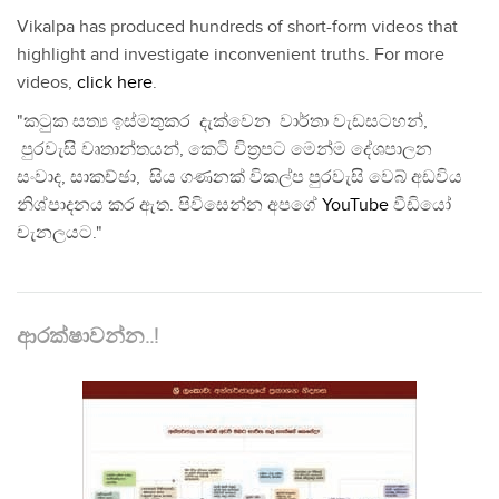
Vikalpa has produced hundreds of short-form videos that
highlight and investigate inconvenient truths. For more
videos,
click here
.
"කටුක සත්‍ය ඉස්මතුකර දැක්වෙන වාර්තා වැඩසටහන්,
පුරවැසි වෘතාන්තයන්, කෙටි චිත්‍රපට මෙන්ම දේශපාලන
සංවාද, සාකච්ඡා, සිය ගණනක් විකල්ප පුරවැසි වෙබ් අඩවිය
නිශ්පාදනය කර ඇත. පිවිසෙන්න අපගේ
YouTube
වීඩියෝ
චැනලයට."
ආරක්ෂාවන්න..!