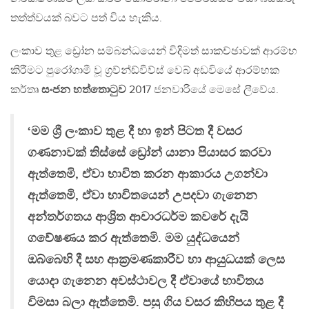
තත්ත්වයක් බවට පත් විය හැකිය.
ලංකාව තුළ ඩ්‍රෝන සම්බන්ධයෙන් විදිමත් සාකච්ඡාවක් ආරම්භ
කිරීමට පුරෝගාමී වූ ග්‍රව්න්ඩ්වීව්ස් වෙබ් අඩවියේ ආරම්භක
කර්තෘ
සංජන හත්තොටුව
2017 ජනවාරියේ මෙසේ ලීවේය.
‘මම ශ්‍රී ලංකාව තුළ දී හා ඉන් පිටත දී වසර
ගණනාවක් තිස්සේ ඩ්‍රෝන් යානා පියාසර කරවා
ඇත්තෙමි, ඒවා භාවිත කරන ආකාරය උගන්වා
ඇත්තෙමි, ඒවා භාවිතයෙන් උපදවා ගැනෙන
අන්තර්ගතය ආශ්‍රිත ආචාරධර්ම කවරේ දැයි
ගවේෂණය කර ඇත්තෙමි. මම යුද්ධයෙන්
ඔබ්බෙහි දී සහ ආක්‍රමණකාරීව හා ආයුධයක් ලෙස
යොදා ගැනෙන අවස්ථාවල දී ඒවායේ භාවිතය
විමසා බලා ඇත්තෙමි. පසු ගිය වසර කිහිපය තුළ දී