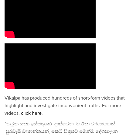
Vikalpa has produced hundreds of short-form videos that
highlight and investigate inconvenient truths. For more
videos,
click here
.
"කටුක සත්‍ය ඉස්මතුකර දැක්වෙන වාර්තා වැඩසටහන්,
පුරවැසි වෘතාන්තයන්, කෙටි චිත්‍රපට මෙන්ම දේශපාලන