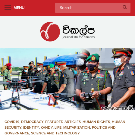
S
Search
MENU
k
for:
i
p
t
o
m
a
i
n
c
o
n
t
e
n
COVID19
,
DEMOCRACY
,
FEATURED ARTICLES
,
HUMAN RIGHTS
,
HUMAN
t
SECURITY
,
IDENTITY
,
KANDY
,
LIFE
,
MILITARIZATION
,
POLITICS AND
GOVERNANCE
,
SCIENCE AND TECHNOLOGY