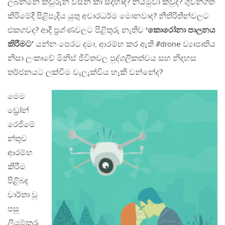
ලබන්නේ කවුරුන් විසින් කා සදහාද? නියමුවා කවුද? ගුවන්ගත
කිරිමේදී පිළිපැදිය යුතු අචාරධර්ම මොනවාද? නීතිරිතින්වලට
එකගවද? ආදී ප්‍රශ්ණවලට පිළිතුරු නැතිව
‘කොරෝනා පාලනය
කිරීමට’
යන්න පෙරට දමා, ආරම්භ කර ඇති #drone ව්‍යාපෘතිය
නිසා ලංකාවේ මිනිස් ජීවිතවල පුද්ගලිකත්වය සහ නිදහස
තර්ජනයට ලක්වීම වැලැක්විය හැකි වන්නේද?
මෙම
ඩ්‍රෝන්
රෙජිමේ
න්තුව
ආරම්භ
කිරීම
පිළිබද
වාර්තා වූ
පසු
ලියුම්කරු