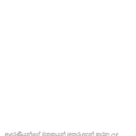
ආදරණීයන්ගේ මතකයන් (අතුරුදහන් කරන ලද