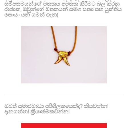
සමීපතමයන්ගේ මතකය අමතක කිරීමට බල කරන
රාජ්‍යක, ඔවුන්ගේ මතකයන් සමග සත්‍ය සහ යුක්තිය
සොයා යන ගමන් ගැන)
ඔබත් සමාජමාධ්‍ය පරිශීලකයෙක්ද? කියවන්න!
දැනගන්න! ක්‍රියාත්මකවන්න!