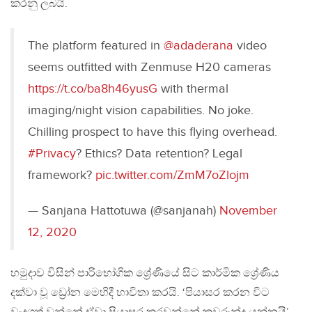
කරනු ලබයි.
The platform featured in
@adaderana
video
seems outfitted with Zenmuse H20 cameras
https://t.co/ba8h46yusG
with thermal
imaging/night vision capabilities. No joke.
Chilling prospect to have this flying overhead.
#Privacy
? Ethics? Data retention? Legal
framework?
pic.twitter.com/ZmM7oZlojm
— Sanjana Hattotuwa (@sanjanah)
November
12, 2020
හමුදාව විසින් පාරිභෝගික ශ්‍රේණියේ සිට කාර්මික ශ්‍රේණිය
දක්වා වූ ඩ්‍රෝන මෙහිදී භාවිතා කරයි. ‘පියාසර කරන විට