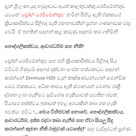
දැන් ශ්‍රී ලංකා යුද හමුදාවාට අයත් කාලතුවක්කු රෙජිමේන්තුව
යටතේ
‘ඩ්‍රෝන් රෙජිමේන්තුව’
නමින් පිහිටු ඇති ඒකකයේ
ක්‍රියාකාරීත්වය පිලිබද පැති ගනනාවකින් ප්‍රශ්න ගණනාවක මතු
වෙයි. ඒ ඉහතින් සදහන් කළ කරුණු පදනම් කර ගනිමිනි.
පෞද්ගලිකත්වය, ආචාරධර්ම සහ නීති?
ඩ්‍රෝන් රෙජිමේන්තුව සහ එහි ක්‍රියාකාරීත්වය පිළිබද සිය
ට්විටර් ගිණුමේ අදහස් දක්වන සංජන හත්තොටුව සදහන්
කරන්නේ Zenmuse H20 වැන් තාක්ෂණයන්ගෙන් සමන්විත
මෙම ඒකකයට, අධික තාපය ඇති ස්ථානයන් මෙන්ම රාත්‍රී
දර්ශන ලබා ගැනීමට සුවිශේෂ හැකියාවක් පවතින බවත්,
පියාසර තත්ත්වය ඉතාමත් ඉහළ අගයකින් තබා ගත හැකි
බවත්ය. එවිට
‘….මෙය විහිළුවක් නොවේ, පෞද්ගලිකත්වය,
ආචාරධර්ම, දත්ත රදවා තබා ගැනීම සහ ඒවා සියලු සිදු
කරන්නේ කුමන නීති රාමුවක් යටතේද?’
ඔහු වැඩිදුරටත් ප්‍රශ්ණ