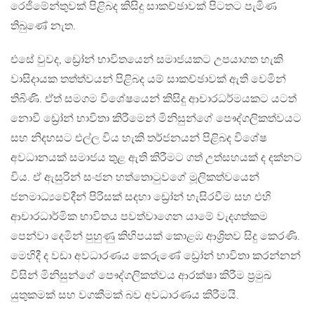
රෙජිමේන්තුවක් පිළිබද කිසිදු සාකච්ඡාවක් පිටතට පැමිණ
තිබුණේ නැත.
එසේ වුවද, ඩ්‍රෝන් භාවිතයෙන් සමාජයකට උපයාගත හැකි
වාසිදායක තත්ත්වයන් පිළිබද යම් සාකච්ඡාවක් ඇති වෙමින්
තිබිණි. ඒත් සමගම විශේෂයෙන් කිසිදු ආචාරධර්මයකට යටත්
නොවී ඩ්‍රෝන් භාවිතා කිරීමෙන් මිනිසුන්ගේ පෞද්ගලිකත්වයට
සහ නිදහසට එල්ල විය හැකි තර්ජනයන් පිළිබද විශේෂ
අවධානයක් සමාජය තුළ ඇති කිරීමට ගත් උත්සහයක් ද දක්නට
විය. ඒ ඇසුරින් සංජන හත්තොටුවගේ මූලිකත්වයෙන්
ජනමාධ්‍යවේදීන් පිරිසක් සදහා ඩ්‍රෝන් හැසිරවීම සහ එහි
ආචාරධාර්මික භාවිතය පවත්වාගෙන යාමේ වැදගත්කම
පෙන්වා දෙමින් පුහුණු කිහිපයක් කොළඹ ආශ්‍රිතව සිදු කෙරණි.
මෙහිදී ද වඩා අවධාරණය කෙරුණේ ඩ්‍රෝන් භාවිතා කරන්නන්
විසින් මිනිසුන්ගේ පෞද්ගලිකත්වය ආරක්ෂා කිරීම ප්‍රමුඛ
යුතුකමක් සහ වගකීමක් බව අවධාරණය කිරීමයි.