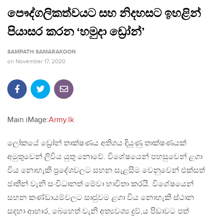
පෞද්ගලිකත්වයට සහ නිදහසට ඉහළින්
පියාසර කරන ‘හමුදා ඩ්‍රෝන්’
SAMPATH SAMARAKOON
on
November 17, 2020
Main iMage:
Army.lk
ලෝකයේ ඩ්‍රෝන් තාක්ෂණය අතිශය දියුණු තාක්ෂණයක්
අමුතුවෙන් ලිවිය යුතු නොවේ. විශේෂයෙන් පහසුවෙන් ළගා
විය නොහැකි ප්‍රදේශවලට සහන සැළසීම වෙනුවෙන් එක්සත්
ජාතීන් වැනි සංවිධානත් මේවා භාවිතා කරයි. විශේෂයෙන්
සහන කණ්ඩායම්වලට සෘජුවම ළගා විය නොහැකි ස්ථාන
සදහා ආහාර, බෙහෙත් වැනි අත්‍යවශ්‍ය ද්‍රව්‍,ය පිඩාවට පත්