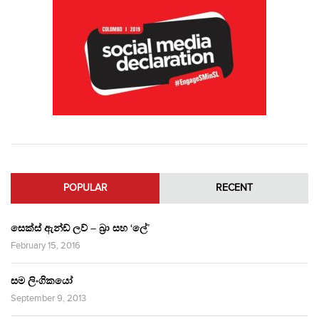
POPULAR
RECENT
සෙක්ස් ඇන්ඩ් ලව් – බ්‍රා සහ ‘ලේ’
February 15, 2016
සම ලිංගිකයෝ
September 9, 2013