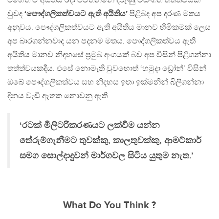
එහෙත් ඒ අයිතිය රදා පවතින්නේ දරුණු වසංගත තත්ත්වයක
වුවද
‘පෞද්ගලිකත්වයට ඇති අයිතිය’
පිළිබද අප දරණ මතය
අනුවය. පෞද්ගලිකත්වයට ඇති අයිතිය මානව හිමිකමක් ලෙස
අප බාරගන්නවාද යන පදනම මතය. පෞද්ගලිකත්වය ඇති
අයිතිය මානව නිදහසේ ප්‍රමුඛ අංගයක් බව අප විසින් පිළිගන්නා
තත්ත්වයකදීය. එසේ නොමැති වුවහොත් ‘හමුදා ඩ්‍රෝන්’ විසින්
ඔබේ පෞද්ගලිකත්වය සහ නිදහස ඉතා ඉක්මනින් බිලිගන්නා
දිනය වැඩි ඈතක නොවනු ඇති.
‘රටක් මිලිටරිකරණයට ලක්වීම යන්න
තේරුම්ගැනීමට තුවක්කු, කාලතුවක්කු, ආමට්කාර්
සමග සොල්දාදුවන් මාර්ගවල සිටිය යුතුම නැත.’
What Do You Think ?