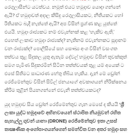
රෙගුලාසීන්ට යටත්වය. නමුත් එයට හමුදාව යොදා ගන්නේ
ඇයි? ඒ හමුදාවත් අදාල කිසිදු රෙගුලාසියකට, නීතියකට හෝ
රීතියකට බැදී නැත්තේ ඇයි? අප විසින් ප්‍රශ්ණ කළ යුත්තේ
එයයි. හමුදා රාජ්‍යකට නම් එවැන්නක් කළ ‘හැකිව ඇති,’
එහෙත් ලංකාව හමුදා රාජ්‍යක්ද? නැතිනම් එවැන්නකට සූදානම්
වන රාජ්‍යක්ද? පොලීසියේ සහ සෞඛ්‍ය අංශ විසින් වසංගත
තත්වය තුළ සිදුකල යුතු ඇතැම් දේවල් හමුදාව විසින් තුවක්කුත්
සමග පැමිණ සිදුකරමින් සිටින තත්ත්වයක් තුළ යම් අයෙක් ට
එසේ සිතීමට සාධාරණ හේතු තිබිය හැකිය. දැන් මේ ඩ්‍රෝන්
රෙජිමේන්තුව විසින් සිවිල් ජනයාගේ අවකාශයන් නිරීක්ෂනය
කිරීම තුළින් පියනගන්නේ එවැනි තත්ත්වයකටද?
යුද හමුදාව සිය ඩ්‍රෝන් රෙජිමේන්තුව ගැන මෙසේ ද කියයි
‘ශ්‍රී
ලංකා යුද්ධ හමුදාවේ අභිනවයෙන් ස්ථාපිත නියමුවන් රහිත
සැහැල්ලු ගුවන් යානා (DRONE) රෙජිමේන්තුව ඉතා උසස්
තාක්‍ෂණික අංගෝපාංගයන්ගෙන් සමන්විත වන අතර හමුදා සහ