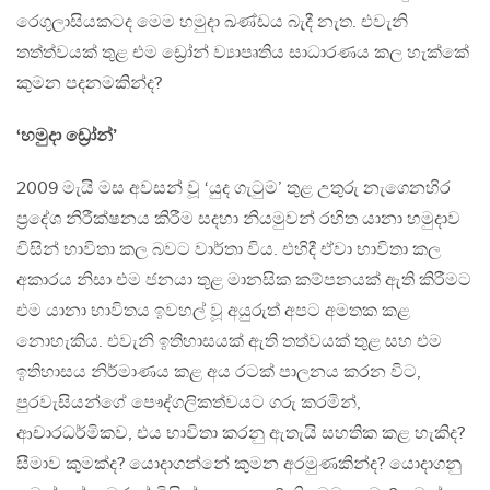
රෙගුලාසියකටද මෙම හමුදා ඛණ්ඩය බැදී නැත. එවැනි
තත්ත්වයක් තුළ එම ඩ්‍රෝන් ව්‍යාපෘතිය සාධාරණය කල හැක්කේ
කුමන පදනමකින්ද?
‘හමුදා ඩ්‍රෝන්’
2009 මැයි මස අවසන් වූ ‘යුද ගැටුම’ තුළ උතුරු නැගෙනහිර
ප්‍රදේශ නිරීක්ෂනය කිරීම සදහා නියමුවන් රහිත යානා හමුදාව
විසින් භාවිතා කල බවට වාර්තා විය. එහිදී ඒවා භාවිතා කල
අකාරය නිසා එම ජනයා තුළ මානසික කම්පනයක් ඇති කිරීමට
එම යානා භාවිතය ඉවහල් වූ අයුරුත් අපට අමතක කළ
නොහැකිය. එවැනි ඉතිහාසයක් ඇති තත්වයක් තුළ සහ එම
ඉතිහාසය නිර්මාණය කළ අය රටක් පාලනය කරන විට,
පුරවැසියන්ගේ පෞද්ගලිකත්වයට ගරු කරමින්,
ආචාරධර්මිකව, එය භාවිතා කරනු ඇතැයි සහතික කළ හැකිද?
සීමාව කුමක්ද? යොදාගන්නේ කුමන අරමුණකින්ද? යොදාගනු