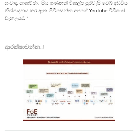
සංවාද, සාකච්ඡා, සිය ගණනක් විකල්ප පුරවැසි වෙබ් අඩවිය
නිශ්පාදනය කර ඇත. පිවිසෙන්න අපගේ
YouTube
වීඩියෝ
චැනලයට."
ආරක්ෂාවන්න..!