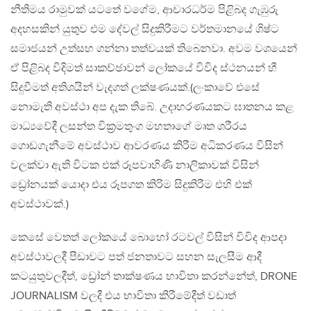
නීතිමය රාමුවක් යටතේ වගේම, ආචාරධර්ම පිළිබද ගැඹුරු
අදහසකින් යුතුව එම දේවල් සිදුකිරීමට වර්තමානයේ ශිෂ්ට
සමාජයන් උත්සහ ගන්නා තත්වයක් තිබෙනවා. අවම වශයෙන්
ඒ පිළිබද විදිමත් සාකච්ඡාවන් ලෝකයේ විවිද ස්ථනයන් හී
සිදුවීමත් අතිශයින් වැදගත් ලක්ෂණයක්.(ලංකාවේ එසේ
නොමැති අවස්ථා අප දැක තිබේ. උදාහරණයකට ඝාතනය කළ
මාධ්‍යවේදී ලසන්ත වික්‍රමතුංග මහතාගේ මෘත ශරීරය
ගොඩගැනීමේ අවස්ථාව ආවරණය කිරීම අධිකරණය විසින්
වලක්වා ඇති විටක එක් රූපවාහිණි නාලිකාවක් විසින්
ඩ්‍රෝනයක් යොදා එය රූපගත කිරිම සිදුකිරීම එහි එක්
අවස්ථාවක්.)
කෙසේ වෙතත් ලෝකයේ බොහෝ රටවල් විසින් විවිද ආපදා
අවස්ථාවලදී පීඩාවට පත් ජනතාවට සහන සැලසීම ආදී
කටයුතුවලදීත්, ඩ්‍රෝන් තාක්ෂණය භාවිතා කරන්නේත්, DRONE
JOURNALISM වලදී එය භාවිතා කිරීමේදීත් වඩාත්