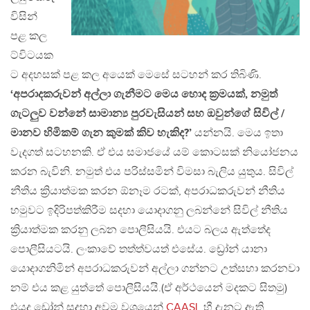
විසින්
පළ කල
ට්විටයක
ට අදහසක් පළ කල අයෙක් මෙසේ සටහන් කර තිබිණි.
‘අපරාදකරුවන් අල්ලා ගැනීමට මෙය හොද ක්‍රමයක්, නමුත්
ගැටලුව වන්නේ සාමාන්‍ය පුරවැසියන් සහ ඔවුන්ගේ සිවිල් /
මානව හිමිකම් ගැන කුමක් කිව හැකිද?’
යන්නයි. මෙය ඉතා
වැදගත් සටහනකි. ඒ එය සමාජයේ යම් කොටසක් නියෝජනය
කරන බැවිනි. නමුත් එය පරිස්සමින් විමසා බැලිය යුතුය. සිවිල්
නීතිය ක්‍රියාත්මක කරන ඕනෑම රටක්, අපරාධකරුවන් නීතිය
හමුවට ඉදිරිපත්කිරීම සදහා යොදාගනු ලබන්නේ සිවිල් නීතිය
ක්‍රියාත්මක කරනු ලබන පොලීසියයි. එයට බලය ඇත්තේද
පොලීසියටයි. ලංකාවේ තත්ත්වයත් එසේය. ඩ්‍රෝන් යානා
යොදාගනිමින් අපරාධකරුවන් අල්ලා ගන්නට උත්සහා කරනවා
නම් එය කළ යුත්තේ පොලීසියයි.(ඒ අර්ථයෙන් මදකට සිතමු)
එයද ඩ්‍රෝන් සදහා අවම වශයෙන්
CAASL
හී දැනට ඇති