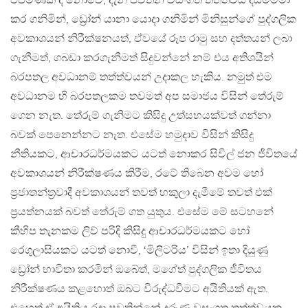
එපමණක් ද නොවේ, දැන් පවතින වසංගත තත්ත්වය දඩමීමීමා
කර ගනිමින්, ඩ්‍රෝන් යානා යොදා ගනිමින් මිනිසුන්ගේ පුද්ගලික
අවකාශයන් නිරීක්ෂනයත්, ඒවයේ රූප රාමු සහ දත්තයන් ලබා
ගැනීමත්, ගබඩා කරගැනීමත් සිදුවන්නේ නම් එය අතිශයින්
බරපතල අවධානම් තත්ත්වයන් උදාකල හැකිය. නමුත් එම
අවධානම හි බරපතලකම තවමත් අප සමාජය විසින් තේරුම්
ගෙන නැත. තේරුම් ගැනිමට කිසිදු උත්සහයක්වත් ගන්නා
බවක් පෙනෙන්නට නැත. එසේම හමුදාව විසින් කිසිදු
නීතියකට, ආචාරධර්මයකට යටත් නොකර සිවිල් ජන ජීවිතයේ
අවකාශයන් නිරීක්ෂණය කිරීම, රටේ තිබෙන අවම හෝ
ප්‍රජාතන්ත්‍රවාදී අවකාශයන් තවත් හකුලා දැමීමේ තවත් එක්
ප්‍රයත්නයක් බවත් තේරුම් ගත යුතුය. එසේම මේ සටහනේ
කීහිප තැනකම ලිව් පරිදි කිසිදු ආචාරධර්මයකට හෝ
රෙගුලාසියකට යටත් නොවී, ‘මිලිටරිය’ විසින් ඉතා දියුණු
ඩ්‍රෝන් භාවිතා කරමින් ඔබේත්, මගේත් පුද්ගලික ජීවිතය
නිරීක්ෂණය කළහොත් ඔබට විරුද්ධවීමට අයිතියක් ඇත.