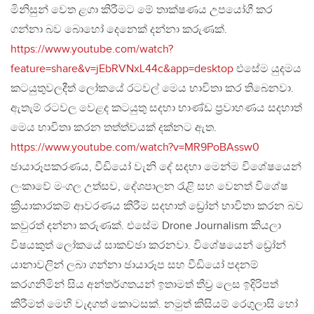
මිනිසුන් වෙත ළගා කිරීමට මේ තාක්ෂණය උපයෝගී කර
ගන්නා බව බොහෝ දෙනෙක් දන්නා කරුණක්.
https://www.youtube.com/watch?
feature=share&v=jEbRVNxL44c&app=desktop
එසේම යුදමය
කටයුතුවලදීත් ලෝකයේ රටවල් මෙය භාවිතා කර තිබෙනවා.
ඇතැම් රටවල වෙළද කටයුතු සදහා භාණ්ඩ ප්‍රවාහණය සදහාත්
මෙය භාවිතා කරන තත්ත්වයක් දක්නට ඇත.
https://www.youtube.com/watch?v=MR9PoBAssw0
ඡායාරූපකරණය, වීඩියෝ වැනි දේ සදහා මෙන්ම විශේෂයෙන්
ලංකාවේ මංගල උත්සව, දේශපාලන රැළි සහ වෙනත් විශේෂ
ක්‍රියාකාරකම් ආවරණය කිරීම සදහාත් ඩ්‍රෝන් භාවිතා කරන බව
කවුරත් දන්නා කරුණක්. එසේම Drone Journalism කියලා
විෂයකුත් ලෝකයේ සාකච්ඡා කරනවා. විශේෂයෙන් ඩ්‍රෝන්
යානාවලින් ලබා ගන්නා ඡායාරූප සහ වීඩියෝ පදනම්
කරගනිමින් සිය අන්තර්ගතයන් ඉතාමත් තීව්‍ර ලෙස ඉදිරිපත්
කිරීමත් මෙහි වැදගත් කොටසක්. නමුත් කිසියම් රෙගුලාසි හෝ