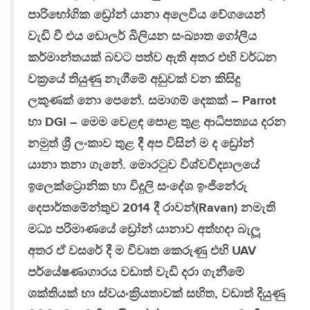
පාරිභෝගික ඩ්‍රෝන් යානා අලෙවිය වේගයෙන්
වැඩි වී එය ඩොලර් බිලියන සංඛ්‍යාත ගෝලීය
කර්මාන්තයක් බවට පත්ව ඇති අතර එහි වර්ධන
වක්‍රයේ තියුණු නැගීමේ අඩුවක් වන කිසිදු
ලකුණක් නො පෙනේ. සමාගම් දෙකක් – Parrot
හා DGI – මෙම වෙළඳ පොළ තුළ ආධිපත්‍යය දරන
නමුත් ශ්‍රී ලංකාව තුළ දී අප විසින් ම ද ඩ්‍රෝන්
යානා තනා ගැනේ. මොරටුව විශ්වවිද්‍යාලයේ
ඉලෙක්ට්‍රොනික හා විදුලි සංදේශ ඉංජිනේරු
දෙපාර්තමේන්තුව 2014 දී රාවන්(Ravan) නමැති
මධ්‍ය පරිමාණයේ ඩ්‍රෝන් යානාව අත්හදා බැලූ
අතර ඒ වසරේ දී ම විවෘත කෙරුණු එහි UAV
පර්යේෂණාගාරය වඩාත් වැඩි දරා ගැනීමේ
ශක්තියක් හා ස්වයංක්‍රියතාවක් සහිත, වඩාත් දියුණු