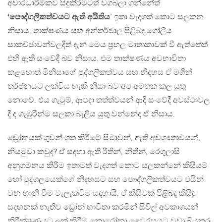
අචාරධාර්මිකව සිදුකිරීමටත් වගබලා ගන්නේත්
‘පෞද්ගලිකත්වයට ඇති අයිතිය
’ ඉතා වැදගත් කොට සලකන
නිසාය. තාක්ෂණය සහ අන්තර්ජාල පිළිබද ගෝලීය
සාකච්ඡාවන්වලදීත් දැන් මෙය ප්‍රභල මාතෘකාවක් වී ඇත්තේත්
එහි ඇති සංවේදී බව නිසාය. එම තාක්ෂණය අවභාවිතා
කළහොත් මිනිසාගේ පුද්ගලිකත්වය සහ නිදහස ඒ මගින්
තර්ජනයට ලක්විය හැකි නිසා බව අප අමතක කල යුතු
නොවේ. එය ගැටුම්, ආපදා තත්ත්වයන් ආදී සංවේදී අවස්ථාවල
දී ද ගැඹුරින්ම සලකා බැලිය යුතු වන්නේද ඒ නිසාය.
ඩ්‍රෝනයක් ගුවන් ගත කිරිමේ සිමාවන්, ඇති අවශ්‍යතාවයන්,
නියමුවා කවුද? ඒ සදහා ඇති රීතීන්, නීතින්, රෙගුලාසි
අනුගමනය කිරීම ඉතාමත් වැදගත් කොට සලකන්නේ කිසියම්
හෝ පුද්ගලයෙක්ගේ නිදහසට සහ පෞද්ගලිකත්වයට එයින්
වන හානි වීම වැලැක්වීම සදහායි. ඒ කිසිවක් පිළිබද කිසිදු
සදහනක් නැතිව ඩ්‍රෝන් භාවිතා කරමින් සිවිල් අවකාශයන්
නිරීක්ෂණයට ලක් කිරීම කොරෝනා වෛරසයට වඩා බියකරු