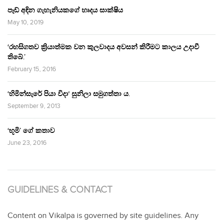
පෑඩ් අඳින ගැහැනියකගේ හෘදය සාක්ෂිය
May 10, 2019
‘රහසිගතව ක්‍රියාත්මක වන කුලවාදය අවසන් කිරීමට කාලය උදාවී
තිබේ.’
February 15, 2016
‘හිමින්සැරේ පියා විදා‘ සුනිලා සමුගත්තා ය.
September 9, 2013
‘භූමි’ ගේ කතාව
June 23, 2016
GUIDELINES & CONTACT
Content on Vikalpa is governed by site guidelines. Any