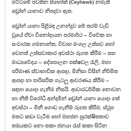
මට්ටමේ පවතින සීහෝක් (Ceyhawk) නමැති
ඩ්‍රෝන් යානාව නිපදවා ඇත.
ඩ්‍රෝන් යානා පිළිබඳ උනන්දුව මේ තරම් වැඩි
වූයේ ඒවා විනෝදායන පරමාර්ථ – විවේක හා
සංචාරක ගමනාන්ත, විවාහ මංගල උත්සව හෝ
වෙනත් උත්සවාකාර අවස්ථා රූගත කිරීම – සහ
මාධ්‍යවේදය – දේශපාලන පක්ෂවල රැලි, මහා
පරිමාණ ස්වාභාවික ආපදා, මිනිසා විසින් නිර්මිත
ආපදා හා පාරිසරික ගැටලු ආවරණය කිරීම –
සඳහා යොදා ගැනීම නිසයි. ආචාරධර්මික නොවන
හා නීති විරෝධී අන්දමින් ඩ්‍රෝන් යානා යොදා ගත්
අවස්ථා – මිනී ගොඩ ගැනීම් රූගත කිරීම, ස්ථූප
මතට කඩා වැටීම හෝ මහජන සුරක්ෂිතතාව
තඹයකට නො තකා ජනයා රැස් කකා සිටින