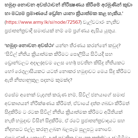
හමුදා නොවන අවස්ථාවන් නිරීක්‍ෂණය කිරීමේ අරමුණින් කුඩා
හා මධ්‍යම ප්‍රමාණයේ ඩ්‍රෝන යානා ක්‍රියාත්මක කළ හැකිය.’
(
https://www.army.lk/si/node/72567
) වැල්වටාරං නැතිව
ප්‍රජාතන්ත්‍රවාදී සමාජයක් නම් මේ ප්‍රශ්ණය ඇසිය යුතුය.
‘හමුදා නොවන අවස්ථා’
යන්න තීරණය කරන්නේ කවුද?
‘සිවිල් නීතිය ක්‍රියාත්මක කිරීමට පොලීසිය සිටියදී සහ
ඩ්‍රොන්වලට අදාල(අවම ලෙස හෝ) පවතින කිසිදු නීතියකට
හෝ රෙගුලාසියකට යටත් නොකර හමුදාවට මෙය සිදු කිරීමට
ඇති නීත්‍යානුකුල පදනම කුමක්ද?
එසේම අනෙක් වැදගත් කරුණ නම්, සිවිල් ජනයාගේ සමාජ
අවකාශයන් නිරීක්ෂණය කිරීමත්, ඒවායේ දත්ත ගබඩා කිරීමත්
සිදුකිරිම ට රටක සිවිල් නීතිය ක්‍රියාත්මක කිරීමට අයිතියක්
නැති හමුදාව විසින් සිදුකිරීම, ඒ රටේ ප්‍රජාතන්ත්‍රවාදයට සහ
නිදහසට එල්ල කරනු ලබන බලපෑම සුලුපටු නොවේ.