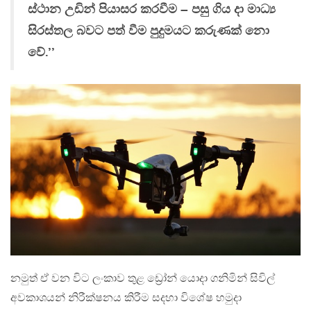
ස්ථාන උඩින් පියාසර කරවීම – පසු ගිය දා මාධ්‍ය
සිරස්තල බවට පත් වීම පුදුමයට කරුණක් නො
වේ.’’
නමුත් ඒ වන විට ලංකාව තුළ ඩ්‍රෝන් යොදා ගනිමින් සිවිල්
අවකාශයන් නිරීක්ෂනය කිරීම සදහා විශේෂ හමුදා