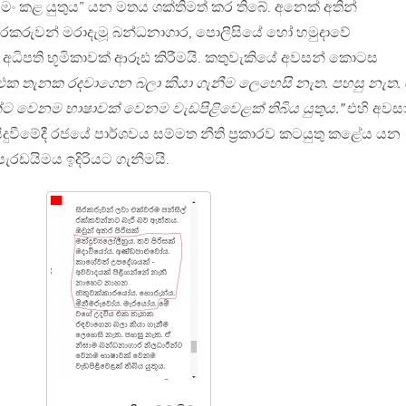
මං කළ යුතුය” යන මතය ශක්තිමත් කර තිබේ. අනෙක් අතින්
ිරකරුවන් මරාදැමූ බන්ධනාගාර, පොලීසියේ හෝ හමුදාවේ
් අධිපති භූමිකාවක් ආරූඪ කිරීමයි. කතුවැකියේ අවසන් කොටස
එක තැනක රදවාගෙන බලා කියා ගැනීම ලෙහෙසි නැත. පහසු නැත.
්ට වෙනම භාෂාවක් වෙනම වැඩපිළිවෙළක් තිබිය යුතුය.”
එහි අවස
ුවීමේදී රජයේ පාර්ශවය සම්මත නීති ප‍්‍රකාරව කටයුතු කළේය යන
ද පැරඩයිමය ඉදිරියට ගැනීමයි.