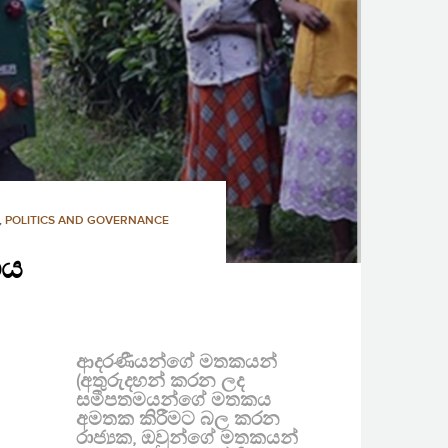
,
POLITICS AND GOVERNANCE
ගය
ආදරණීයන්ගේ මතකයන්
(අතුරුදහන් කරන ලද
සමීපතමයන්ගේ මතකය
අමතක කිරීමට බල කරන
රාජ්‍යක, ඔවුන්ගේ මතකයන්