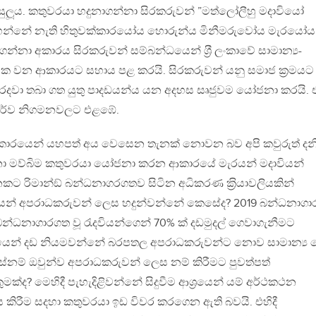
ාසුලූය. කතුවරයා හදුනාගන්නා සිරකරුවන් ”මත්ලෝලීහු මදාවියෝ
න්නේ නැති හිතුවක්කාරයෝය හොරුන්ය මිනීමරුවෝය මැරයෝය”
න්නා අකාරය සිරකරුවන් සම්බන්ධයෙන් ශ‍්‍රී ලංකාවේ සාමාන්‍ය-
ියාත්මක වන ආකාරයට සහාය පළ කරයි. සිරකරුවන් යනු සමාජ ක‍්‍රමයට
ත රදවා තබා ගත යුතු පාදඩයන්ය යන අදහස සෘජුවම යෝජනා කරයි. 
ූර්ව නිගමනවලට එළඹේ.
කාරයෙන් යහපත් අය වෙසෙන තැනක් නොවන බව අපි කවුරුත් දනි
දෙනා මව්බිම කතුවරයා යෝජනා කරන ආකාරයේ මැරයන් මදාවියන්
කට රිමාන්ඞ් බන්ධනාගරගතව සිටින අධිකරණ ක‍්‍රියාවලියකින්
ලයන් අපරාධකරුවන් ලෙස හදුන්වන්නේ කෙසේද? 2019 බන්ධනාගා
න්ධනාගාරගත වූ රැදවියන්ගෙන් 70% ක් දඩමුදල් ගෙවාගැනීමට
‍යයෙන් දඩ නියමවන්නේ බරපතල අපරාධකරුවන්ට නොව සාමාන්‍ය
සේනම් ඔවුන්ව අපරාධකරුවන් ලෙස නම් කිරීමට පුවත්පත්
ක්ද? මෙහිදී පැහැදිළිවන්නේ සිදුවීම ආශ‍්‍රයෙන් යම් අර්ථකථන
ය කිරීම සදහා කතුවරයා ඉඩ විවර කරගෙන ඇති බවයි. එහිදී