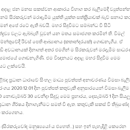
ලට අදාළ ජන මනස සකස්වන ආකාරය විභාග කර බැලීමේදී ව්‍යුත්පන්
නම් සිරකරුවන් මරාදැමීම යුක්ති යුක්ත සත්ක‍්‍රියාවක් බැව් සනාථ 
් අපේ රටේ ඇති බවයි. මහර සිදුවීමට සම්බන්ධ වී සිටි
්ද්‍රව්‍ය වලට ඇබ්බැහි වූවන් යන මතය සමාජගත කරමින් ති. විමල්
ිමේන්තුවේදී රිවස් පෙති ආඛ්‍යානය (කතාන්දරයක්) ගොඩනැගීය. ඒ
ැඩි අවධානයක් දිනාගත් අතර එමගින් ම සිරකරුවන් මරදැමීම සාධ
මාජයේ ගොඩනැගිණි. එම විඥානයට අදාළ මහර සිදුවීම මෙම
ගයට ලක්වෙයි.
ිළිබද ප‍්‍රධාන ධාරාවේ සිංහල මාධ්‍ය පුවත්පත් අනාවරණය විමසා බැල
රංගය 2020.12.01 දින පුවත්පත් කතුවැකි අනුසාරයෙන් විමසා බැලීම
ොවැම්බර් 30 වෙනිදා සිදුවූ මෙම ප‍්‍රහාරය, දෙසැම්බර් 1 දින සියල
්‍රධාන ශීර්ෂය දිනාගැනීමට සමත් වී ඇත. කතුවැකි සකස් වී තිබුණේද
තේමා කරගෙනය.
ය (සිරකරුවෝද මනුෂ්‍යයෝ ය එහෙත්…) සහ ඉන් පැහැදිළි කෙරෙන