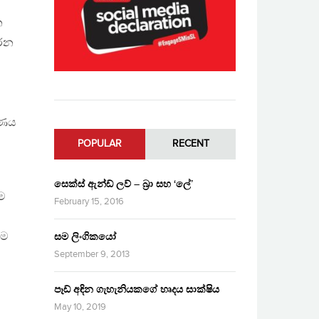
න
කරන
රණය
POPULAR
RECENT
සෙක්ස් ඇන්ඩ් ලව් – බ්‍රා සහ ‘ලේ’
ීම
February 15, 2016
ූම
සම ලිංගිකයෝ
September 9, 2013
පෑඩ් අඳින ගැහැනියකගේ හෘදය සාක්ෂිය
May 10, 2019