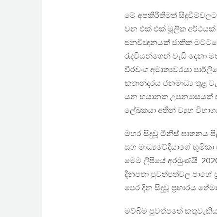
මේ අපකිරීතිමත් සිදුවීම්ව
වන එක් එක් මූලික අර්ථයක් 
ජනවිඥානයක් ජාතික මට්ටමෙන
රැදවියන්ගෙන් වැඩි දෙනා මත
වීරවංශ අමාත්‍යවරයා පාර්ල
කතාන්දරය ජනමාධ්‍ය තුළ ව
යන භයානක උපන්‍යාසයක් ස
ලේඛකයා අතින් ව්‍යුහ විභා
මහර සිදුවූ මිනිස් ඝාතනය ප
සහ මාධ්‍යවේදියාගේ භූමිකා 
මෙම ලිපියේ අරමුණයි. 2020 න
දිනපතා පුවත්පත්වල පාහේ ප‍
පෙර දින සිදුවූ ප‍්‍රහාරය 
මව්බිම පුවත්පතේ කතුවැකි