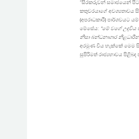
”සිරකරුවන් සමාජයෙන් පිට
කතුවරයාගේ අවශ්‍යතාවය ස
(අපරාධකාරී) පාර්ශවයට යම
මේසේය:
”මේ වගේ උදවිය 
නිසා බන්ධනාගාර නිළධාරීන
අරමුණ විය හැක්කේ මෙම සිද
සුපිරිමත් රාජ්‍යභාවය පිළිබ