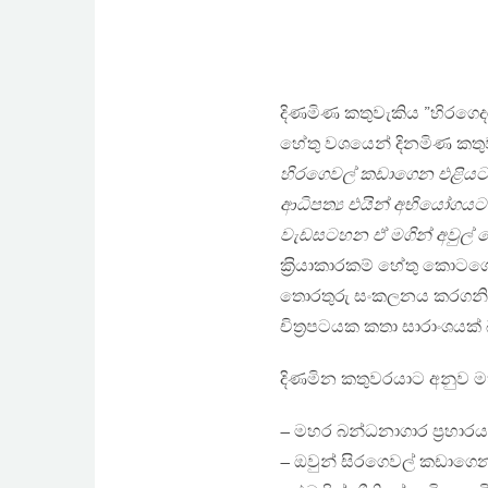
දිණමිණ කතුවැකිය ”හිරගෙ
හේතු වශයෙන් දිනමිණ කතු
හිරගෙවල් කඩාගෙන එළියට ප
ආධිපත්‍ය එයින් අභියෝගයට 
වැඩසටහන ඒ මගින් අවුල් ව
ක‍්‍රියාකාරකම් හේතු කොටග
තොරතුරු සංකලනය කරගනිමින් ද
චිත‍්‍රපටයක කතා සාරාංශයක් 
දිණමින කතුවරයාට අනුව මහර 
– මහර බන්ධනාගාර ප‍්‍රහාරය
– ඔවුන් සිරගෙවල් කඩාගෙ