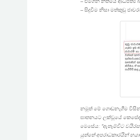
– එමගින් නීතියේ ආධිපත්‍ය බ
– සිදුවීම නිසා මත්කුඩු ජා
නමුත් මේ ගොඩනැගීම විසින්
ඝාතනයට ලක්වූයේ කෙසේද?
මෙසේය:
”ඇතැම්විට වයිර
යුත්තේ අපරාධකාරයින් භ