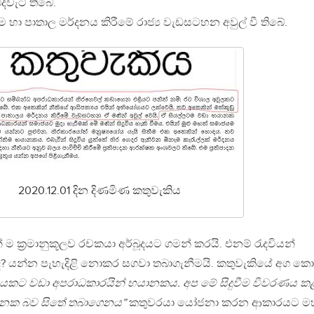
ිදවැටී තිබේ.
වරම හා පාතාල මර්දනය කිරීමේ රාජ්‍ය වැඩසටහන අවුල් වී තිබේ.
2020.12.01 දින දිණමිණ කතුවැකිය
 ම ක‍්‍රමානුකූලව රචකයා අර්බූදයට ගමන් කරයි. එනම් රැදවියන්
 යන්න පැහැදිළි නොකර සගවා තබාගැනීමයි. කතුවැකියේ අග ක
සයකට වඩා අපරාධකාරයින් භයානකය. අප මේ සිදුවීම විවරණය ක
යානක බව සිතේ තබාගෙනය”
කතුවරයා යෝජනා කරන ආකාරයට ම