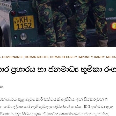
S
,
GOVERNANCE
,
HUMAN RIGHTS
,
HUMAN SECURITY
,
IMPUNITY
,
KANDY
,
MEDIA
 ප‍්‍රහාරය හා ජනමාධ්‍ය භූමිකා රං
ra
ධනාගාරය තුළ ගැටුම්කාරී තත්වයක් ඇතිවිය. ඉන් සිරකරුවන් 11
ිය. රෝහල්ගත කර ඇති තුවාලකරුවන්ගේ ගණන 100 ඉක්මවා ඇත.
් බන්ධගාරය තුළ සිටිය හැක. ඒ ගණන කොපමණද යන්න ගැන නිල