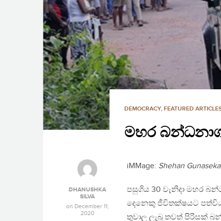
DEMOCRACY
,
FEATURED ARTICLE
මහර බන්ධනාගාර
iMMage:
Shehan Gunaseka
පසුගිය 30 වැනිදා මහර බන්
DHANUSHKA
SILVA
දෙනෙකු ජීවිතක්ෂයට පත්ව
on
December 11,
2020
තුවාල ලැබූ තවත් පිරිසක