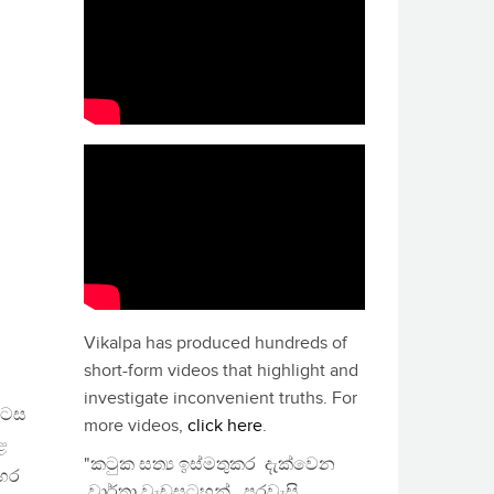
Vikalpa has produced hundreds of
short-form videos that highlight and
investigate inconvenient truths. For
ොටස
more videos,
click here
.
ළ
"කටුක සත්‍ය ඉස්මතුකර දැක්වෙන
හර
වාර්තා වැඩසටහන්, පුරවැසි