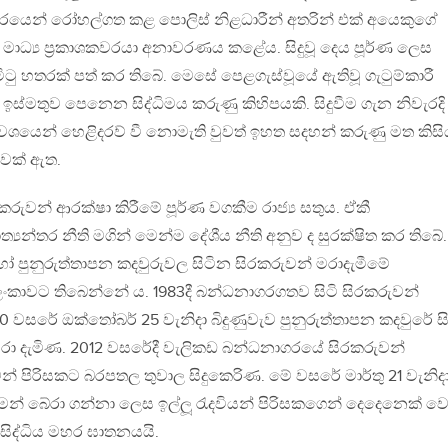
රහාරයෙන් රෝහල්ගත කළ පොලිස් නිළධාරීන් අතරින් එක් අයෙකුගේ
ාධ්‍ය ප‍්‍රකාශකවරයා අනාවරණය කළේය. සිදුවූ දෙය පූර්ණ ලෙස
ටු හතරක් පත් කර තිබේ. මෙසේ පෙළගැස්වූයේ ඇතිවූ ගැටුම්කාරී
ස්මතුව පෙනෙන සිද්ධිමය කරුණු කිහිපයකි. සිදුවීම ගැන නිවැරදි
වශයෙන් හෙළිදරව් වී නොමැති වුවත් ඉහත සදහන් කරුණු මත කිසි
යාවක් ඇත.
ුවන් ආරක්ෂා කිරීමේ පූර්ණ වගකීම රාජ්‍ය සතුය. ඒකී
‍යන්තර නීති මගින් මෙන්ම දේශීය නීති අනුව ද සුරක්ෂිත කර තිබේ.
පුනුරුත්තාපන කදවුරුවල සිටින සිරකරුවන් මරාදැමීමේ
‍රී ලංකාවට තිබෙන්නේ ය. 1983දී බන්ධනාගරගතව සිටි සිරකරුවන්
 වසරේ ඔක්තෝබර් 25 වැනිදා බිදුණුවැව පුනුරුත්තාපන කදවුරේ සි
ා දැමිණ. 2012 වසරේදී වැලිකඩ බන්ධනාගරයේ සිරකරුවන්
න් පිරිසකට බරපතල තුවාල සිදුකෙරිණ. මේ වසරේ මාර්තු 21 වැනිද
බේරා ගන්නා ලෙස ඉල්ලූ රැදවියන් පිරිසකගෙන් දෙදෙනෙක් වෙ
සිද්ධිය මහර ඝාතනයයි.