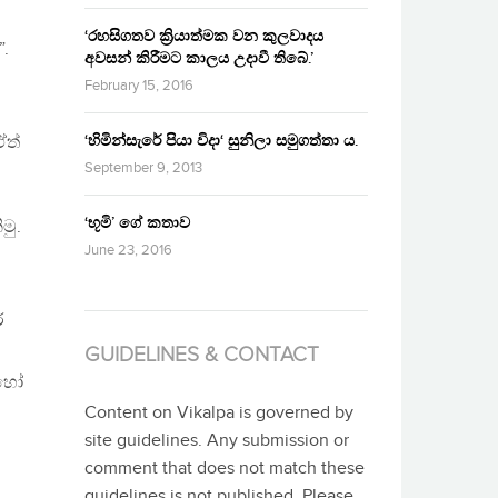
‘රහසිගතව ක්‍රියාත්මක වන කුලවාදය
.
අවසන් කිරීමට කාලය උදාවී තිබේ.’
February 15, 2016
‘හිමින්සැරේ පියා විදා‘ සුනිලා සමුගත්තා ය.
ඒත්
September 9, 2013
‘භූමි’ ගේ කතාව
මු.
June 23, 2016
ර
GUIDELINES & CONTACT
 හෝ
Content on Vikalpa is governed by
site guidelines. Any submission or
comment that does not match these
guidelines is not published. Please