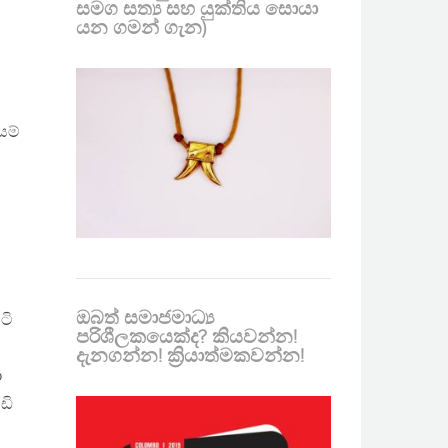
සමග සත්‍ය සහ යුක්තිය සොයා
යන ගමන් ගැන)
යම්
ඔබත් සමාජමාධ්‍ය
ටි
පරිශීලකයෙක්ද? කියවන්න!
දැනගන්න! ක්‍රියාත්මකවන්න!
ා
ඩි