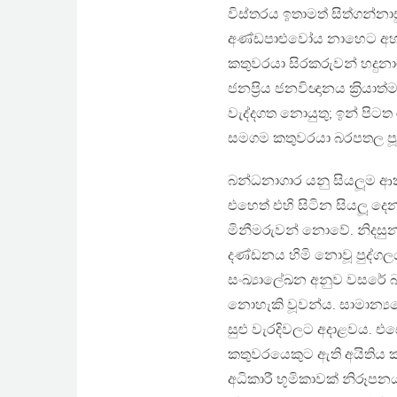
විස්තරය ඉතාමත් සිත්ගන්න
අණ්ඩපාළුවෝය නාහෙට අහ
කතුවරයා සිරකරුවන් හදුනාග
ජනප‍්‍රිය ජනවිඥානය ක‍්‍ර
වැද්දගත නොයුතු; ඉන් පිට
සමගම කතුවරයා බරපතල ප
බන්ධනාගාර යනු සියලූම ආ
එහෙත් එහි සිටින සියලූ 
මිනීමරුවන් නොවේ. නිදසුන
දණ්ඩනය හිමි නොවූ පුද්ග
සංඛ්‍යාලේඛන අනුව වසරේ බ
නොහැකි වූවන්ය. සාමාන්
සුළු වැරදිවලට අදාළවය. එ
කතුවරයෙකුට ඇති අයිතිය කුම
අධිකාරී භූමිකාවක් නිරූපන