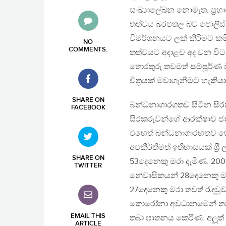
සංඛ්‍යාලේඛන නොමැත. ප‍්‍
තත්වය බරපතල බව පොලිස් ම
විමර්ශනයට ලක් කිරීමට කමි
NO
COMMENTS
.
තත්වයට අදාළව අද වන විට ඉ
තොරතුරු තවමත් සම්පූර්ණ 
චිත‍්‍රයක් මවාගැනීමට හැකි
SHARE ON
බන්ධනාගාරගතව සිටින සිරකර
FACEBOOK
සිරකරුවන්ගේ ආරක්ෂාව ජාත්
එහෙත් බන්ධනාගාරහතව හෝ 
අපකීර්තිමත් ඉතිහාසයක් ශ‍්
SHARE ON
53දෙනෙකු මරා දැමිණ. 2000
TWITTER
නේවාසිකයන් 28දෙනෙකු මර
27දෙනෙකු මරා තවත් රැදවූව
කොරෝනා අවධානමෙන් තමන් 
EMAIL THIS
තබා ඝාතනය කෙරිණ. අලූත් 
ARTICLE