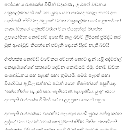
ගෝඨාභය රාජපක්ෂ විසින් වදාරණ ලද මගේ වචනය
වක්‍රලේඛනයක් සේ ගත යුතුය යන පාඨයද කකුල කටේ දමා
ගැනීමකි. කිසිවකු ඔහුගේ වචන වක්‍රලේඛන සේ සළකන්නේ
නැත. ඔහුගේ ලේකම්වරයා වන ජයසුන්දර මහජන
උපයෝගිතා කොමිසම අහෝසි කල බවට ලිපියක් ප්‍රසිද්ධ කර
මුත් ආණ්ඩුව කියන්නේ එවැනි දෙයක් සිදුවී නැති බවයි!
රාජපක්ෂ කොමඩි විවේකය අවසන් කොට දැන් යළි අද්මිරාල්
කොළඹගේගේ කතාවේ දෙවන කොටසට එමු. එනම් 13වන
සංශෝධනය සහ පළාත් සභා ක්‍රමයයි. මෙම පළාත් සභා
විරෝධය ඇවිල එන්නට පටන් ගෙන තිබෙන්නේ පසුගියදා
“ඉක්මනින්ම පළාත් සභා මැතිවරණ පැවැත්විය යුතු” බවට
අගමැති රාජපක්ෂ විසින් කරන ලද ප්‍රකාශයෙන් පසුය.
අගමැති රාජපක්ෂට එරෙහිව ලොකුම වෙඩි මුරය පත්තු කරන
ලද්දේ වන ව්‍යවස්ථාවක් කෙටුම්පත් කිරීම පිනිස ජනාධිපති