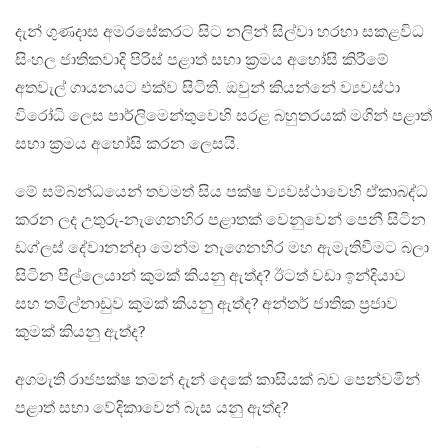
දැන් ගුණදාස අමරසේකරට සිට නලින් සිල්වා හරහා සකළවිධ
සිංහල ජාතිකවාදි පිරිස් පළාත් සභා ක්‍රමය අහෝසි කිරීමේ
අතවැල් ගායනයට එක්ව සිටිති. ඔවුන් කියන්නේ ව්‍යවස්ථා
විරෝධි ලෙස පාර්ලිමෙන්තුවෙහි සරළ බහුතරයක් මගින් පළාත්
සභා ක්‍රමය අහෝසි කරන ලෙසයි.
මේ සම්බන්ධයෙන් තවමත් සිය පක්ෂ ව්‍යවස්ථාවෙහි ඒකාබද්ධ
කරන ලද උතුරු-නැගෙනහිර පළාතක් වෙනුවෙන් පෙනී සිටින
ඩග්ලස් දේවානන්දා මෙන්ම නැගෙනහිර මහ ඇමැතිවීමට බලා
සිටින පිල්ලෙයාන් කුමක් කියනු ඇත්ද? ඊටත් වඩා ඉන්දියාව
සහ තමිල්නාඩුව කුමක් කියනු ඇත්ද? අන්තර් ජාතික ප්‍රජාව
කුමක් කියනු ඇත්ද?
අගමැති රාජපක්ෂ තමන් දැන් දෙකේ කාසියක් බව පෙන්වමින්
පළාත් සභා වේදිකාවෙන් බැස යනු ඇත්ද?