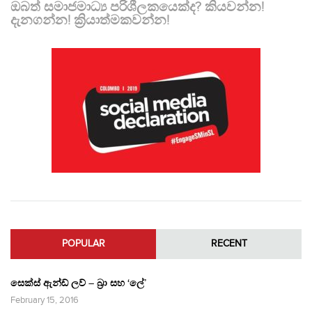
ඔබත් සමාජමාධ්‍ය පරිශීලකයෙක්ද? කියවන්න!
දැනගන්න! ක්‍රියාත්මකවන්න!
POPULAR
RECENT
සෙක්ස් ඇන්ඩ් ලව් – බ්‍රා සහ ‘ලේ’
February 15, 2016