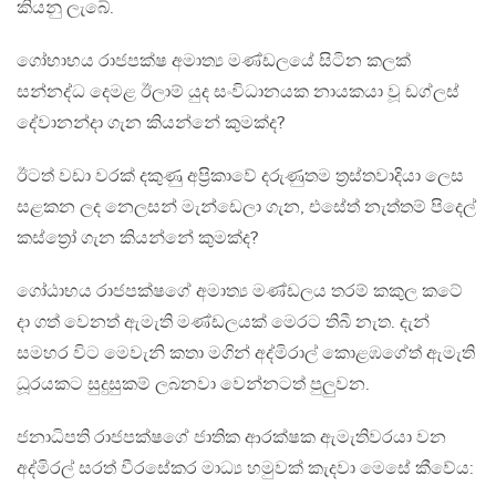
කියනු ලැබේ.
ගෝභාභය රාජපක්ෂ අමාත්‍ය මණ්ඩලයේ සිටින කලක්
සන්නද්ධ දෙමළ ඊලාම් යුද සංවිධානයක නායකයා වූ ඩග්ලස්
දේවානන්දා ගැන කියන්නේ කුමක්ද?
ඊටත් වඩා වරක් දකුණු අප්‍රිකාවේ දරුණුතම ත්‍රස්තවාදියා ලෙස
සළකන ලද නෙලසන් මැන්ඩෙලා ගැන, එසේත් නැත්තම් පිදෙල්
කස්ත්‍රෝ ගැන කියන්නේ කුමක්ද?
ගෝඨාභය රාජපක්ෂගේ අමාත්‍ය මණ්ඩලය තරම් කකුල කටේ
දා ගත් වෙනත් ඇමැති මණ්ඩලයක් මෙරට තිබී නැත. දැන්
සමහර විට මෙවැනි කතා මගින් අද්මිරාල් කොළඹගේත් ඇමැති
ධූරයකට සුදුසුකම් ලබනවා වෙන්නටත් පුලුවන.
ජනාධිපති රාජපක්ෂගේ ජාතික ආරක්ෂක ඇමැතිවරයා වන
අද්මිරල් සරත් වීරසේකර මාධ්‍ය හමුවක් කැදවා මෙසේ කීවේය‍: