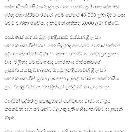
සේනාධිපතිට සිරකරු සුභසාධනය පවරා දුන් රාජපක්ෂ බඩ
ඉරිඟු වගා කිරීමට රජයේ ඉඩම් අක්කර 40,000 ලබා දීමට යන
බවට වාර්තා පළවිය. දැනටමත් අක්කර 5,000 ලබා දී තිබේ.
එපමණක් නොව ඔහු ඉන්දියාවේ වත්මන් ශ්‍රී ලංකා
මහකොමසාරිස්වරයා වන මිලින්ද මොරගොඩ නායකත්වය
දරන පාත්පායින්ඩර් රාජ්‍ය නොවන සංවිධානයේද ප්‍රබලයකු
විය. මිලින්ද මොරගොඩද ගෝඨාභය රාජපක්ෂගේ
උපදේශකයකු වන අතර ඔහුට ඉන්දියාවෙහි ශ්‍රී ලංකා
මහකොමසාරිස් ධුරය ලබාදෙන ලද්දේ ගෝඨාභයගේ හයිය
උඩ, විමල් වීරවංශ යනාදීන්ගේ ප්‍රසිද්ධ විරෝධය මැදය.
එනයින් අද්මිරාල් කොළඹගේ ගෝඨාභය රාජ්‍ය යන්ත්‍රය
කරකවන සහ සම්බන්ධ බලගතු දැති රෝදයක් බවට සැකයක්
නැත.
කොළඹගේ පසුගිය දිනෙක ඉන්දියානු ආරක්ෂක කටයුතු වේබ්