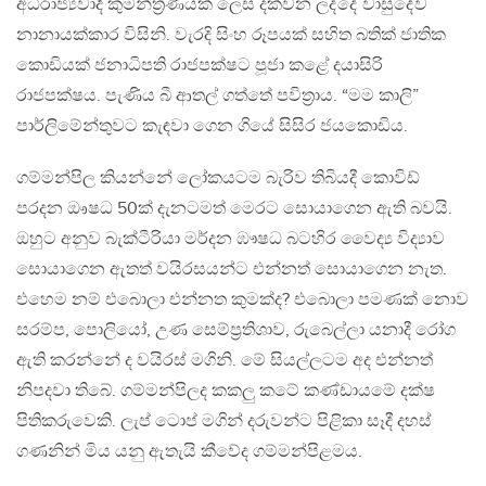
අධිරාජ්‍යවාදී කුමන්ත්‍රණයක් ලෙස දක්වන ලද්දේ වාසුදේව
නානායක්කාර විසිනි. වැරදි සිංහ රූපයක් සහිත බතික් ජාතික
කොඩියක් ජනාධිපති රාජපක්ෂට පූජා කළේ දයාසිරි
රාජපක්ෂය. පැණිය බී ආතල් ගත්තේ පවිත්‍රාය. “මම කාලි”
පාර්ලිමේන්තුවට කැඳවා ගෙන ගියේ සිසිර ජයකොඩිය.
ගම්මන්පිල කියන්නේ ලෝකයටම බැරිව තිබියදී කොවිඩ්
පරදන ඖෂධ 50ක් දැනටමත් මෙරට සොයාගෙන ඇති බවයි.
ඔහුට අනුව බැක්ටීරියා මර්දන ඹෟෂධ බටහිර වෛද්‍ය විද්‍යාව
සොයාගෙන ඇතත් වයිරසයන්ට එන්නත් සොයාගෙන නැත.
එහෙම නම් එබොලා එන්නත කුමක්ද? එබොලා පමණක් නොව
සරම්ප, පොලියෝ, උණ සෙම්ප්‍රතිශාව, රුබෙල්ලා යනාදී රෝග
ඇති කරන්නේ ද වයිරස් මගිනි. මේ සියල්ලටම අද එන්නත්
නිපදවා තිබේ. ගම්මන්පිලද කකලු කටේ කණ්ඩායමේ දක්ෂ
පිතිකරුවෙකි. ලැප් ටොප් මගින් දරුවන්ට පිළිකා සෑදී දහස්
ගණනින් මිය යනු ඇතැයි කීවේද ගම්මන්පිළමය.