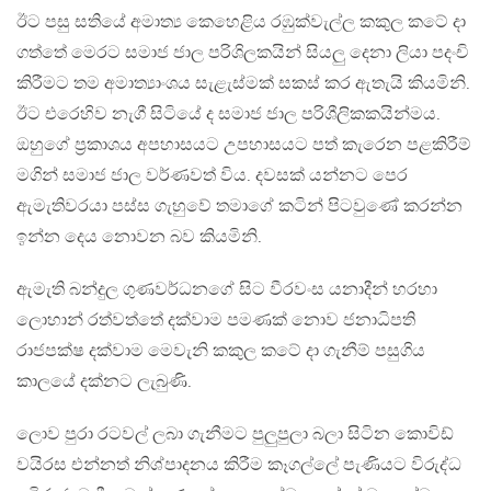
ඊට පසු සතියේ අමාත්‍ය කෙහෙළිය රඹුක්වැල්ල කකුල කටේ දා
ගත්තේ මෙරට සමාජ ජාල පරිශිලකයින් සියලු දෙනා ලියා පදංචි
කිරීමට තම අමාත්‍යාංශය සැළැස්මක් සකස් කර ඇතැයි කියමිනි.
ඊට එරෙහිව නැගී සිටියේ ද සමාජ ජාල පරිශීලිකකයින්මය.
ඔහුගේ ප්‍රකාශය අපහාසයට උපහාසයට පත් කැරෙන පළකිරීම්
මගින් සමාජ ජාල වර්ණවත් විය. දවසක් යන්නට පෙර
ඇමැතිවරයා පස්ස ගැහුවේ තමාගේ කටින් පිටවුණේ කරන්න
ඉන්න දෙය නොවන බව කියමිනි.
ඇමැති බන්දුල ගුණවර්ධනගේ සිට වීරවංස යනාදීන් හරහා
ලොහාන් රත්වත්තේ දක්වාම පමණක් නොව ජනාධිපති
රාජපක්ෂ දක්වාම මෙවැනි කකුල කටේ දා ගැනීම් පසුගිය
කාලයේ දක්නට ලැබුණි.
ලොව පුරා රටවල් ලබා ගැනීමට පුලුපුලා බලා සිටින කොවිඩ්
වයිරස එන්නත් නිශ්පාදනය කිරීම කෑගල්ලේ පැණියට විරුද්ධ