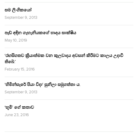
සම ලිංගිකයෝ
September 9, 2013
පෑඩ් අඳින ගැහැනියකගේ හෘදය සාක්ෂිය
May 10, 2019
‘රහසිගතව ක්‍රියාත්මක වන කුලවාදය අවසන් කිරීමට කාලය උදාවී
තිබේ.’
February 15, 2016
‘හිමින්සැරේ පියා විදා‘ සුනිලා සමුගත්තා ය.
September 9, 2013
‘භූමි’ ගේ කතාව
June 23, 2016