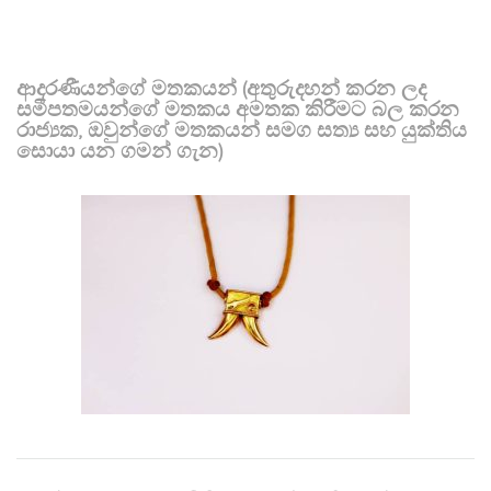
ආදරණීයන්ගේ මතකයන් (අතුරුදහන් කරන ලද
සමීපතමයන්ගේ මතකය අමතක කිරීමට බල කරන
රාජ්‍යක, ඔවුන්ගේ මතකයන් සමග සත්‍ය සහ යුක්තිය
සොයා යන ගමන් ගැන)