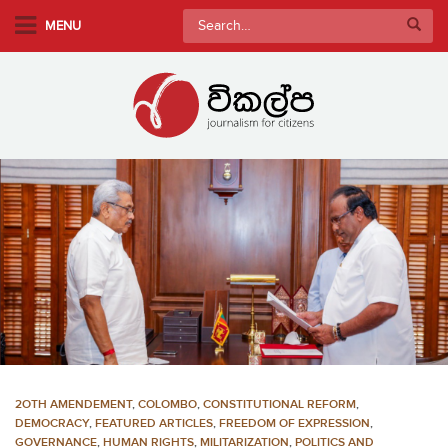
S
Search
MENU
k
for:
i
p
t
o
m
a
i
n
c
o
n
t
e
n
2OTH AMENDEMENT
,
COLOMBO
,
CONSTITUTIONAL REFORM
,
t
DEMOCRACY
,
FEATURED ARTICLES
,
FREEDOM OF EXPRESSION
,
GOVERNANCE
,
HUMAN RIGHTS
,
MILITARIZATION
,
POLITICS AND