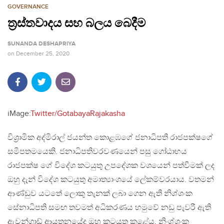
GOVERNANCE
ත්‍රස්තවාදය සහ බලය බෙදීම
SUNANDA DESHAPRIYA
on
December 25, 2020
iMage:
Twitter/GotabayaRajakasha
විශ්‍රාමික අද්මිරාල් ජයන්ත කොළඹගේ ජනාධිපති රාජපක්ෂගේ
සමීපතමයෙකි. ජනාධිපතිවරවණයෙන් පසු ගෝඨාභය
රාජපක්ෂ ගේ විදේශ කටයුතු උපදේශක වශයෙන් පත්වීමක් ලද
ඔහු දැන් විදේශ කටයුතු අමාත්‍යාංශයේ ලේකම්වරයාය. වතමන්
ආණ්ඩුව යටතේ ලොකු තැනක් ලබා ගෙන ඇති නිශ්ශංක
සේනාධිපති සමඟ තවමත් අධිකරණය හමුවේ නඩු පැවරී ඇති
ඇවන්ගාඩ් ආයතනයේද ඔහු කටයුතු කළේය. නිංශ්ශංක