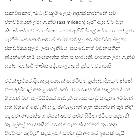
සාකච්ඡාකරු “ඔබ (විසදුම ලෙස) අදහස් කරන්නේ එම
ජනවර්ගයන් උරා ගැනීම (assimilation) දැයි” ඇසු විට ඔහු
කියන්නේ ඔව් ඔව් කියාය. මෙම ඇසිසිමිලේශන් නොහාත් උරා
ගැනීම යන්නෙන් අදහස් කරන්නේ සුලුතර ජනවර්ග බහුතර
ජනවර්ගය තුලට උරා ගැනීමය. එය වෙනත් වචනයකින්
කියන්නේ නම් සංස්කෘතික ජන සංහාරයකි. වාර්ගික උරා ගැනීම
යන්න අන්තර් ජාතික දේශපාලනයේ දුෂ්ඨ වචනයකි.
වරක් ත්‍රස්තවාදියකු වූ අයෙක් සෑමවිටම ත්‍රස්තවාදියකු වන්නේ
නම් අදමිරාල් කොළඹගේ ගෝඨාභය රාජපක්ෂ පාලනයේ ගජ
මිතුරන් වන එල්ටීටීඊයේ දෙවැනි නායකයා වූ කරුනා අම්මාන්
සහ ඔහුගේ දෙවැනියා වූ පිල්ලෙයාන් ගැන කියන්නේ කුමක්ද?
අද පවා රාජපක්ෂ ගැත්තන් බවට පත්ව සිටින ජවිපෙ දෙවැනි
කැරැල්ලේ නායකයින් රොත්ත ගැන කියන්නේ කුමක්ද?
වීරවංසද දෙවැනි කැරැල්ලේ සන්නද්ධ අංශයේ අයෙක් යැයි