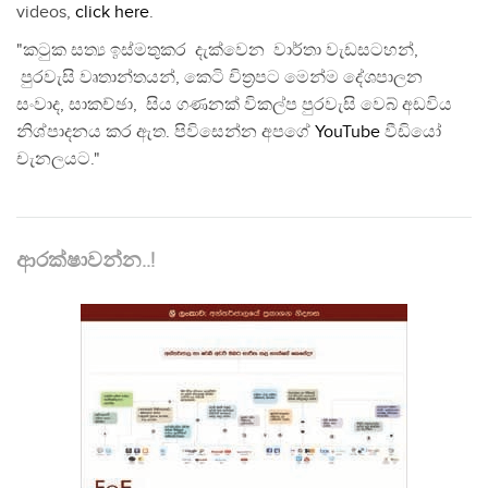
videos,
click here
.
"කටුක සත්‍ය ඉස්මතුකර දැක්වෙන වාර්තා වැඩසටහන්,
පුරවැසි වෘතාන්තයන්, කෙටි චිත්‍රපට මෙන්ම දේශපාලන
සංවාද, සාකච්ඡා, සිය ගණනක් විකල්ප පුරවැසි වෙබ් අඩවිය
නිශ්පාදනය කර ඇත. පිවිසෙන්න අපගේ
YouTube
වීඩියෝ
චැනලයට."
ආරක්ෂාවන්න..!