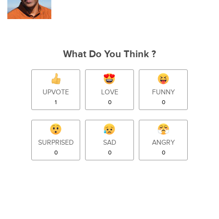
What Do You Think ?
UPVOTE
LOVE
FUNNY
1
0
0
SURPRISED
SAD
ANGRY
0
0
0