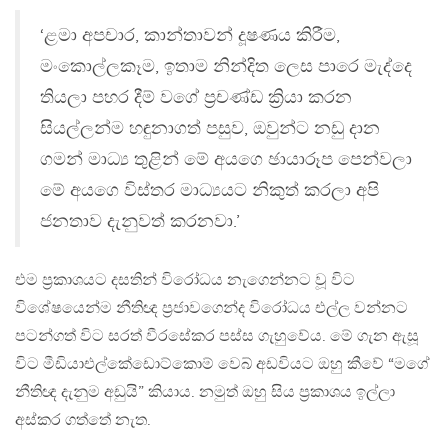
‘ළමා අපචාර, කාන්තාවන් දූෂණය කිරීම,
මංකොල්ලකෑම, ඉතාම නින්දිත ලෙස පාරෙ මැද්දෙ
තියලා පහර දීම් වගේ ප්‍රචණ්ඩ ක්‍රියා කරන
සියල්ලන්ම හඳුනාගත් පසුව, ඔවුන්ට නඩු දාන
ගමන් මාධ්‍ය තුළින් මේ අයගෙ ඡායාරූප පෙන්වලා
මේ අයගෙ විස්තර මාධ්‍යයට නිකුත් කරලා අපි
ජනතාව දැනුවත් කරනවා.’
එම ප්‍රකාශයට දසතින් විරෝධය නැගෙන්නට වූ විට
විශේෂයෙන්ම නීතිඥ ප්‍රජාවගෙන්ද විරෝධය එල්ල වන්නට
පටන්ගත් විට සරත් වීරසේකර පස්ස ගැහුවේය. මේ ගැන ඇසූ
විට මීඩියාඑල්කේඩොට්කොම් වෙබ් අඩවියට ඔහු කීවේ “මගේ
නීතිඥ දැනුම අඩුයි” කියාය. නමුත් ඔහු සිය ප්‍රකාශය ඉල්ලා
අස්කර ගත්තේ නැත.