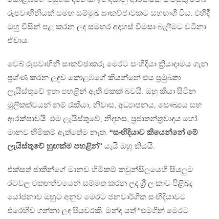
රූපවාහිනියක් සමඟ සම්මුඛ සාකච්ජාවකට සහභාගි විය. එහිදී
ඔහු විසින් පළ කරන ලද සමහර අදහස් විමසා බැලීමට වටිනා
ඒවාය.
වෙබ් රූපවාහිනී සාකච්ඡාකරු මෙරට සංහිදියා ක්‍රියාදාමය ගැන
ප්‍රශ්ණ කරන ලදුව කොළඹගේ කියන්නේ එය ප්‍රමුඛතා
ලැයිස්තුවේ ඉතා පහළින් ඇති එකක් බවයි. ඔහු කියා සිටින
මුලිකත්වයන් නම් රැකියා, නිවාස, අධ්‍යාපනය, සෞඛ්‍යය සහ
ආරක්ෂාවයි. එම ලැයිස්තුවේ, නිදහස, ප්‍රජාතන්ත්‍රවාදය හෝ
මානව හිමිකම් ඇත්තේම නැත.
“සංහිදියාව කියෙන්නේ මේ
ලැයිස්තුවේ හුඟක්ම පහළින්”
යැයි ඔහු කියයි.
එක්සත් ජාතීන්ගේ මානව හිමිකම් කවුන්සිලයෙහි සියලුම
රටවල එකඟත්වයෙන් සම්මත කරන ලද ශ්‍රී ලංකාව පිළිබද
යෝජනාව ඔහුට අනුව මෙරට ජනවාර්ගික සංහිදියාවට
එරෙහිව ගන්නා ලද පියවරකි. මන්ද යත් “එමගින් මෙරට