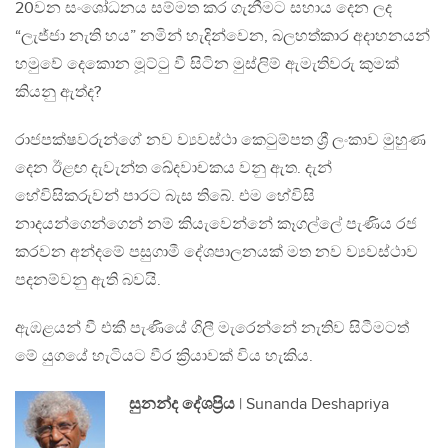
20වන සංශෝධනය සම්මත කර ගැනීමට සහාය දෙන ලද
“ලැජ්ජා නැති හය” නමින් හැදින්වෙන, බලහත්කාර අදාහනයන්
හමුවේ දෙකොන මූට්ටු වී සිටින මුස්ලිම් ඇමැතිවරු කුමක්
කියනු ඇත්ද?
රාජපක්ෂවරුන්ගේ නව ව්‍යවස්ථා කෙටුම්පත ශ්‍රී ලංකාව මුහුණ
දෙන ඊළඟ දැවැන්ත ඛේදවාචකය වනු ඇත. දැන්
හේවිසිකරුවන් පාරට බැස තිබේ. එම හේවිසි
නාදයන්ගෙන්ගෙන් නම් කියැවෙන්නේ කෑගල්ලේ පැණිය රජ
කරවන අන්දමේ පසුගාමී දේශපාලනයක් මත නව ව්‍යවස්ථාව
පදනම්වනු ඇති බවයි.
ඇඹළයන් වී එකී පැණියේ ගිලී මැරෙන්නේ නැතිව සිටීමටත්
මේ යුගයේ හැටියට වීර ක්‍රියාවක් විය හැකිය.
සුනන්ද දේශප්‍රිය
| Sunanda Deshapriya