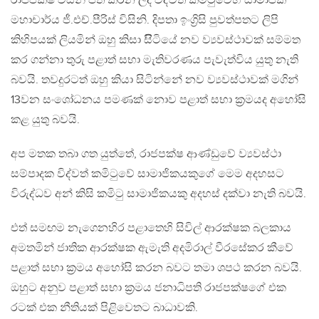
රාජපක්ෂ විසින් පත් කරන ලද විද්වත් කමිටුවෙහි සාමාජික
මහාචාර්ය ජී.එච්.පීරිස් විසිනි. දිපතා ඉංග්‍රිසි පුවත්පතට ලිපි
කිහිපයක් ලියමින් ඔහු කිසා සිිටියේ නව ව්‍යවස්ථාවක් සම්මත
කර ගන්නා තුරු පළාත් සභා මැතිවරණය පැවැත්විය යුතු නැති
බවයි. තවදුරටත් ඔහු කියා සිටින්නේ නව ව්‍යවස්ථාවක් මගින්
13වන සංශෝධනය පමණක් නොව පළාත් සභා ක්‍රමයද අහෝසි
කළ යුතු බවයි.
අප මතක තබා ගත යුත්තේ, රාජපක්ෂ ආණ්ඩුවේ ව්‍යවස්ථා
සම්පාදක විද්වත් කමිටුවේ සාමාජිකයකුගේ මෙම අදහසට
විරුද්ධව අන් කිසි කමිටු සාමාජිකයකු අදහස් දක්වා නැති බවයි.
එත් සමඟම නැගෙනහිර පළාතෙහි සිවිල් ආරක්ෂක බලකාය
අමතමින් ජාතික ආරක්ෂක ඇමැති අදමිරාල් වීරසේකර කීවේ
පළාත් සභා ක්‍රමය අහෝසි කරන බවට තමා ශපථ කරන බවයි.
ඔහුට අනුව පළාත් සභා ක්‍රමය ජනාධිපති රාජපක්ෂගේ එක
රටක් එක නීතියක් පිළිවෙතට බාධාවකි.