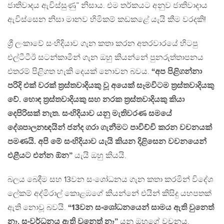
ජාතිවාදය ඇවිස්සුණු” නිසාය. එම තර්කයට අනුව ජාතිවාදාය
ඇවිස්සෙන නිසා මානව හිමිකම් කඩකළේ යැයි කීම වරදකි!
ශ්‍රී ලංකාවේ සංහිදියාව ගැන කතා කරන අතරවාරයේ හිටපු
එල්ටීටීඊ සටන්කාමීන් ගැන ඔහු කියන්නේ පුනරුත්තාපනය
එතරම් පිළිගත හැකි දෙයක් නොවන බවය.
“අප පිළිගන්නා
පරිදි එක් වරක් ත්‍රස්තවාදියකු වූ අයෙක් සෑමවිටම ත්‍රස්තවාදියකු
වේ. හොඳ ත්‍රස්තවාදියකු සහ නරක ත්‍රස්තවාදියකු කියා
දෙපිරිසක් නැත. සංහිදියාව යනු මැතිවරණ සමයේ
දේශපාලනඥයින් ජන්ද ගරා ගැනීමට පාවිච්චි කරන වචනයක්
පමණයි. අපි මේ සංහිදියාව යැයි කියන දිළිසෙන වචනයෙන්
එළීයට එන්න ඕන”
යැයි ඔහු කියයි.
බලය බෙදීම සහ 13වන සංශෝධනය ගැන කතා කරමින් විදේශ
ලේකම් අද්මිරාල් කොළඹගේ කියන්නේ එයින් කිසිදු යහපතක්
ඇති නොවූ බවයි.
“13වන සංශෝධනයෙන් සාමය ඇති වුනෙත්
නෑ. සංවර්ධනය ඇති වුනෙත් නෑ”
යනු ඔහුගේ වචනය.