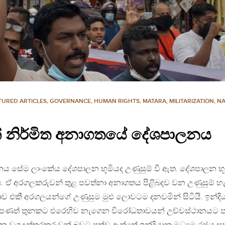
TURED ARTICLES
,
GOVERNANCE
,
HUMAN RIGHTS
,
MATARA
,
MILITARIZATION
,
NA
් නිර්මිත අනාගතයේ දේශපාලනය
 සේම ලාංකේය දේශපාලන භූමියද උණුසුම් වී ඇත. දේශපාලන භූ
. ඒ අරගලකරුවන් තුළ පවත්නා අනාගතය පිළිබදව වන උණුසුම් හැ
යාව එකී අරගලයන්ගේ උණුසුම මුළු ලොවටම දනවමින් සිටියි. ඉන්දි
 පණත් තුනකට එරෙහිව නැගෙන විරෝධතාවයන් උච්චස්ථානයට ප