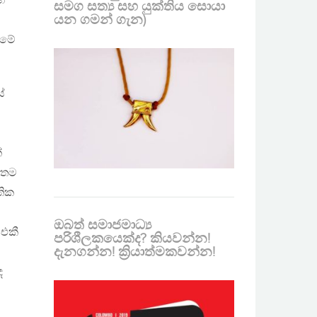
හ
සමග සත්‍ය සහ යුක්තිය සොයා
යන ගමන් ගැන)
ටමේ
ේ
්
 තම
තික
ඔබත් සමාජමාධ්‍ය
 එකී
පරිශීලකයෙක්ද? කියවන්න!
දැනගන්න! ක්‍රියාත්මකවන්න!
ද