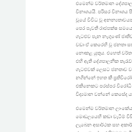
එමෙන්ම වර්තමාන දේශපාලන
විනාශයයි. පරිසර විනාශය 
වූයේ විවිධ වූ අනන්‍යතාවයන
පෙර පැවති රාජපක්ෂ සමයෙහි 
ගැටළුව පැන නැගුණේ ජාතිව
වඩා ඒ කෙරෙහි වූ ජනතා ස
නොකළ යුතුය. එහෙත් වර්ත
එහි ඇති දේශපාලනික තැරැව
ගැටළුවක් ලෙසට ජනතාව වර
නගින්නේ ඉහත කී ප‍්‍රතිව
එකිනෙකට පරස්පර විරෝධී ත
විද්‍යමාන වන්නේ කෙසේද ය
එමෙන්ම වර්තමාන ලාංකේ
මොඩලයෙහි කඩා වැටීම් විස
ලැබෙන අසාර්ථක සහ අකාර්යක