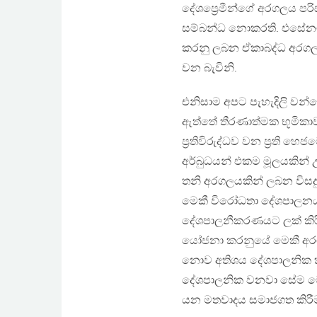
දේශප්‍රෙමීන්ගේ අරගලය පරි
සම්බන්ධ නොකරති. එසේනම්
කරනු ලබන ඒකාබද්ධ අරගල 
වන බැවිනි.
එනිසාම අපට පැහැදිලි ව
ඇත්තේ තීරණාත්මක භූමිකා
ප‍්‍රතිවිරුද්ධව වන ප‍්‍රත
අර්බුධයන් එකම මූලයකින්
තනි අරගලයකින් ලබන විසදු
මෙකී විරෝධතා දේශපාලනය ව
දේශපාලනීකරණයට ලක් කිරී
යෝජනා කරනුයේ මෙකී අරගල
නොව අතිශය දේශපාලනික කිර
දේශපාලනික වනවා සේම මෙය
යන මතවාදය සමාජගත කිරී