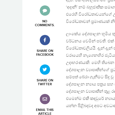
ඇත. එකී අරගලයන්ගේ ප‍්‍ර
‘අදානි’ නම් බහුජාතික සම
එරෙහි විරෝධතාවයන්ගේ උණ
විරෝධතාවන් ප‍්‍රමාණයක් 
NO
COMMENTS
.
ලාංකේය දේශපාලන භූමිය තු
වර්ධනය වෙමින් පවති. එක
විරෝධතාවලියයි. දැන් දැන
SHARE ON
FACEBOOK
වරායෙහි නැගෙනහිර ජැටි
උදාහරණයකි. මෙහි තිබෙන 
දේශපාලන ව්‍යාපෘතීන්ගේ ප
සම්පත් බේරා ගැනීමට සිදු වූ 
SHARE ON
දේශපාලන න්‍යාය පත‍්‍රය 
TWITTER
දේශපාලන ව්‍යාපෘතීන් තුළ
එමෙන්ම එකී කදවුරේ න්‍ය
යන්න පිළිබදවද අපට අවධාන
EMAIL THIS
ARTICLE