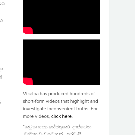
සමග
්භ
ලා
ේ
Vikalpa has produced hundreds of
short-form videos that highlight and
්
investigate inconvenient truths. For
more videos,
click here
.
ය
"කටුක සත්‍ය ඉස්මතුකර දැක්වෙන
වාර්තා වැඩසටහන්, පුරවැසි