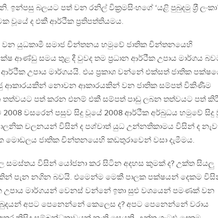
න්පසු බලයට පත් වන රනිල් වික‍්‍රමසිංහගේ ‘යළි පුබුදමු ශ‍්‍රී ලංකා
ක වූයේ ද එකී ආර්ථීක ප‍්‍රතිපත්තියමය.
ය වන යුධකාමී සමාජ චින්තනය හමුවේ ජාතික චින්තනයෙහි
්ෂ ආණ්ඩු සමය තුළ දී වුවද තම ප‍්‍රධාන ආර්ථීක උපාය මාර්ගය බ
ආර්ථීක උපාය මාර්ගයයි. එය ප‍්‍රකාශ වන්නේ එක්සත් ජාතික පක්ෂ
න් ඍජු ආකාරයකින් නොවන ආකාරයකින් වන ජාතික සම්පත් විකිණීම
 තත්වයට පත් කරන එනම් එකී සම්පත් පාඩු ලබන තත්වයට පත් කි
 2008 වසරෙන් පසුව සිදු වූයේ 2008 ආර්ථීක අර්බුධය හමුවේ සිදු 
නික චලනයන් විසින් ද පශ්චාත් යුධ උන්නතිකාමය විසින් ද නැ
ීක මොඩලය ජාතික චින්තනයෙහි කඩතුරාවෙන් වසා දැමීමය.
සමස්තය විසින් යෝජනා කර සිටින අදහස කුමක් ද? උක්ත සියලු
න් පැන නගින බවයි. එමෙන්ම මෙකී පාලක පක්ෂයන් දෙකම විසි
 උපාය මාර්ගයන් වෙනස් වන්නේ ඉතා සුළු වශයෙන් පමණක් වන
ර්බුදයන් අපට පෙනෙන්නේ කෙලෙස ද? අපට පෙනෙන්නේ වරාය