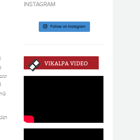
INSTAGRAM
Follow on Instagram
්
ය
 සහ
ී
නම්
කරන