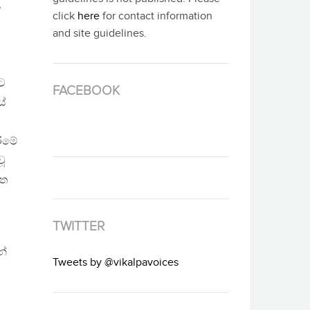
’
click
here
for contact information
and site guidelines.
වට
FACEBOOK
යේ
රීමේ
වූ
වත
TWITTER
න්
Tweets by @vikalpavoices