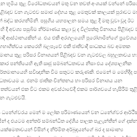
 භූමිය තුළ විරෝධතාවයන් මතු වන තවත් අංශයක් වන්නේ පරිස
පිළිබදව වන ගැටළුව සමාජ දේහය තුළ මෙතුවක් කාලයක් පුරාවට ම
් බද්ධ කරගනිමිනි. පසුගිය යහපාලන සමය තුළ දී මතු වූවා වූද ඊට
දී අවශ්‍ය පසුබිම නිර්මාණය කළා වූ ද විල්පත්තු විනාශය පිළිබදව
ාදී ආස්ථානයකින් ය. එය එකී අරගලයෙහි පුරෝගාමීන්ගේ ප‍්‍රවේ
හභාගීත්වය කෙරෙහි බලපෑවේ එකී ජාතිවාදී සාධකය බව අමතක
මානය තුළ පරිසර විනාශයන් පිළිබදව වන ගැටළුවල බහුලතාවය හ
්කාර පන්තියෙහි ඇති ඍජු සම්බන්ධතාවය නිසා එය දේශපාලනික
්තමානයෙහි සවිඥානික වීම සතුටට කරුණකි. එමෙන් ම මෙහිදීද 
ිරෝධතාවයම ය. එනම් ජාතික චින්තනය හා පරිසර විනාශය යන
ත්වයන් එක විට එකම අවස්ථාවේදී එකම පාර්ශවයේ හැසිරීම් තුළි
න ගැටළුවයි.
ය ධනේශ්වරය මෙන් ම ලෝක පරිමාණයෙන් වන ධනේශ්වර ආර්ථී
ින් ද එයටම අන්තර් සම්බන්ධිත දේශීය පාලක පැලැන්තීන් ගේ දක්
්ෂමතාවයන් විසින් ද නිර්මිත අර්බුදයන්ගේ බර ද සාමාන්‍ය