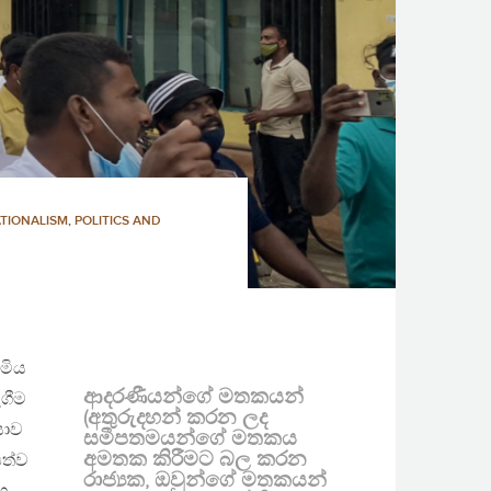
TIONALISM
,
POLITICS AND
මිය
ආදරණීයන්ගේ මතකයන්
ගීම
(අතුරුදහන් කරන ලද
යාව
සමීපතමයන්ගේ මතකය
අමතක කිරීමට බල කරන
ත්ව
රාජ්‍යක, ඔවුන්ගේ මතකයන්