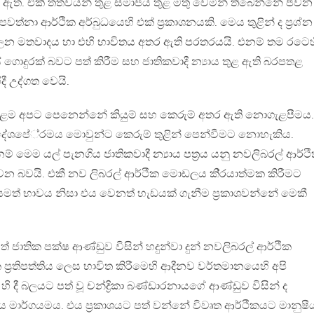
ඇත. එකී තත්වයන් තුළ සමාජය තුළ මතු වෙමින් තිබෙන්නේ ජීවන
්නා ආර්ථික අර්බුධයෙහි එක් ප‍්‍රකාශනයකි. මෙය තුළින් ද ප‍්‍රශ්
ාලන මතවාදය හා එහි භාවිතය අතර ඇති පරතරයයි. එනම් තම රටෙහ
 ගොදුරක් බවට පත් කිරීම සහ ජාතිකවාදී න්‍යාය තුළ ඇති බරපතළ
ී උද්ගත වෙයි.
ුළම අපට පෙනෙන්නේ කියුම් සහ කෙරුම් අතර ඇති නොගැළපීමය.
දේශපේ‍්‍රමය මොවුන්ට කෙරුම් තුළින් පෙන්වීමට නොහැකිය.
නම් මෙම යල් පැනගිය ජාතිකවාදී න්‍යාය පත‍්‍රය යනු නවලිබරල් ආර්ථ
වන බවයි. එකී නව ලිබරල් ආර්ථීක මොඩලය කි‍්‍රයාත්මක කිරීමට
ත් භාවය නිසා එය වෙනත් හැඩයක් ගැනීම ප‍්‍රකාශවන්නේ මෙකී
ජාතික පක්ෂ ආණ්ඩුව විසින් හදුන්වා දුන් නවලිබරල් ආර්ථික
ක ප‍්‍රතිපත්තිය ලෙස භාවිත කිරීමෙහි ආදීනව වර්තමානයෙහි අපි
4 හි දී බලයට පත් වූ චන්ද්‍රිකා බණ්ඩාරනායගේ ආණ්ඩුව විසින් ද
මාර්ගයමය. එය ප‍්‍රකාශයට පත් වන්නේ විවෘත ආර්ථිකයට මානුෂී