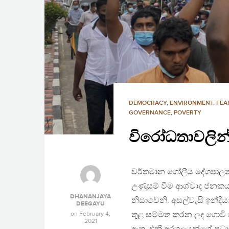
DEMOCRACY
,
ENVIRONMENT
,
FEA
GOVERNANCE
,
POVERTY
විරෝධතාවලින
වර්තමාන ගෝලීය දේශපාලනය
උණුසුම් වීම ආශ්වාද ජනකය
DHANANJAYA
නිසාවෙනි. අසල්වැසි ඉන්දි
DEEGAYU
on
February 4,
තුළ සම්මත කරන ලද ගොවි
2021