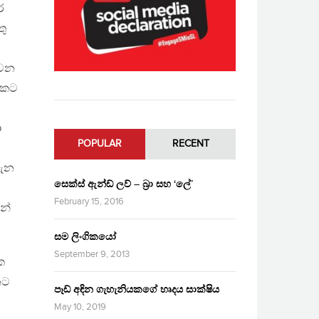
ර
තු
 වන
ශයකට
ා
POPULAR
RECENT
පැන
සෙක්ස් ඇන්ඩ් ලව් – බ්‍රා සහ ‘ලේ’
February 15, 2016
න්
සම ලිංගිකයෝ
September 9, 2013
ක
නට
පෑඩ් අඳින ගැහැනියකගේ හෘදය සාක්ෂිය
May 10, 2019