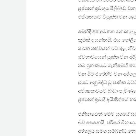
විකිණීම හා පරිසර විනාශය 
ප‍්‍රජාතන්ත‍්‍රවාදය පිළිබ
එකිනෙකට වියුක්ත වන ගැටළ
මෙහිදී අප අමතක නොකළ ය
කුමක් ද යන්නයි. එය ගෝලීය 
කරන තත්වයන් රට තුළ නිර
ස්වභාවයෙන් යුක්ත වන අර්බ
තම ග‍්‍රහණයට ගැනීමෙහි ගෝල
වන ඊට එරෙහිව වන අරගලයන්
එයට අනුබද්ධ වූ ජාතික මට්
අවශ්‍යතාවයට බාධා පැමිණ
ප‍්‍රජාතන්ත‍්‍රවාදී අයිතීන්ග
එනිිසාවෙන් මෙම යුගයේ සට
බව පෙනෙයි. පරිසර විනාශයට
අරගලය සමග සම්බන්ධ නොකර