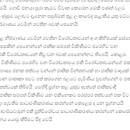
ධාන වගඋත්තරකරුවන් බවට පත්ව ඇත්තේ ඉන්දියානු මධ්‍යම රජය ස
ාගමයි. ගොවි ජනයා සූරා කෑමට විවෘත කෙරෙන මෙකී පණත් වලට
ුසුම ලොවට දැනෙන පසුබිමක් තුළ ලංකාවේද සැළකිය යුතු මට්
නිර්මාණය වෙමින් පවතින බවක් පෙනෙයි.
ළ නිර්මාණය වෙමින් පවතින විරෝධතාවයන් අංශ කිහිපයක් ඔස්ස
් පසකින් පෙනෙන්නේ ජාතික සම්පත් විකිණීමට එරෙහිව වන
් එකී විරෝධතාවයන් තීව‍්‍ර වන බවක් පෙනෙන්නට තිබෙයි. කොළඹ
ය විකිණීමට එරෙහිව වන විරෝධතාවය එකී විරෝධතාවයන්ගේ එක
හාස්‍ය ජනක තත්වය වන්නේ ජාතික චින්තනයක් හා ජාතික වාදයක්
‍්‍රධාන මාතෘකා බවට පත් කරගෙන බලයට පැමිණිය වුවන්ගෙන් ම ජා
තත්වයක් තිබීමයි. මෙහිදී ප‍්‍රශ්න කළ යුතුව ඇත්තේ ජාතිකවාදී
සහ ජාතික සම්පත් විකිණීම යන එකිනෙකට පරස්පර තත්වයන් එක විට
 රදා පැවතීම සාධාරණීකරණය කරන්නේ කෙළෙස ද යන ප‍්‍රශ්නයයි.
ායාචාර්යවරුන් එකී ප‍්‍රතිවිරෝධය සාධාරණීකරණය කරන්නේ කෙසේ
ය යොමු කිරිමට සිදු වෙයි.