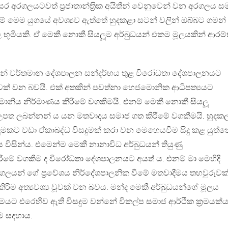
සර අරගලයටවත් ප‍්‍රජාතාන්ත‍්‍රික අයිතීන් වෙනුවෙන් වන අරගලය 
 මෙම යුගයේ අවශ්‍යව ඇත්තේ හුදකළා සටන් වලින් ඔබ්බට ගමන්
භූමියකි. ඒ මෙකී නොකී සියලූම අර්බුධයන් එකම මූලයකින් ආරම
න්නේ වර්තමාන දේශපාලන සන්දර්භය තුළ විරෝධතා දේශපාලනයට
වක් වන බවයි. එක් අතකින් පවත්නා හෙජමොනික ආධිපත්‍යයට
ි හෙජමොනිය නිර්මාණය කිරීමේ වගකීමයි. එනම් මෙකී නොකී සියලූ
 උපත ලබන්නන් ය යන මතවාදය සමාජ ගත කිරීමේ වගකීමයි. හුදක
මකට වඩා ඒකාබද්ධ විසදුමක් කරා වන මෙහෙයවීම සිදු කළ යුත්ත
ිසින්ය. එමෙන්ම මෙකී නානාවිධ අර්බුධයන් තියුණු
මේ වගකීම ද විරෝධතා දේශපාලනයට අයත් ය. එනම් මා මෙහිදී
යන් ගේ ප‍්‍රවේශය නිර්දේශපාලනික වීමේ මතවාදීමය තහවුරුවක
ිම අත්‍යවශ්‍ය වූවක් වන බවය. මන්ද මෙකී අර්බුධයන්ගේ මූලය
ට එරෙහිව ඇති විසදුම වන්නේ විකල්ප සමාජ ආර්ථික ක‍්‍රමයක්
ම සදහාය.