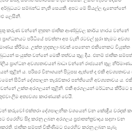
අතර කිසිදු සම්බන්ධතාවයක් නැති සෙයකි. උක්ත ගැටළු දෙකම
දව වන අර්බුධයට සම්බන්ධ නැති සෙයකි. අපට මේ සියල්ල දැනෙන්නේ
ු ලෙසිනි.
ුතු කරුණ වන්නේ නූතන ජාතික ආණ්ඩුවල කාර්ය භාරය වන්නේ
ප‍්‍රාග්ධනයට පරිධියේ පවත්නා අප වැනි රටවල් සූරා කෑමට අවශ්‍ය
්මාණය කිරීමය. උක්ත හුදකලා බවක් පෙනෙන එකිනෙකට වියුක්ත
ුධයන් සංයුක්ත වන්නේ මෙකී තත්වය තුළ දීය. එනම් ජාතික සම්පත
ීය ප‍්‍රාග්ධන අවශ්‍යතාවයන් බාධා වන්නේ රාජ්‍යයන් තුළ නිර්මාණ
 තුළින් ය. පරිසර විනාශයන් පිටුපස ඇත්තේ ද එකී අවශ්‍යතාවය
ටමෙන් සිටින් දේශපාලන තැරැව්කාර පන්තියෙහි අවශ්‍යතාවය ය. එක
වෙන්නේ උක්ත අරගලයන් තුළිනි. එකී අරගලයන් මර්ධනය කිරීමට 
ේ හකුළුවා ලීම අත්‍යවශ්‍ය කාරණයක් වෙයි.
න් කරුවෝ එක්තරා දේශපාලනික වශයෙන් වන කේන්‍ද්‍රීය වරදක් 
 එරෙහිව සිදු කරනු ලබන අරගලය ප‍්‍රජාතන්ත‍්‍රවාදය සදහා වන
ති. ජාතික සම්පත් විකිණීමට එරෙහිව කරනු ලබන සැබෑ