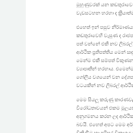
මුහුණුවරක් යන කඩතුරාවෙනි. ඉ
වැඩසටහන හරහා ද ක‍්‍රියාත්ම
එහෙත් ඉන් පසුව නිර්මාණ
කඩතුරාවෙහි වැසුණ ද රාජපක
පත් වන්නේ එකී නව ලිබරල් 
ආර්ථික ප‍්‍රතිපත්තිය මෙ
මෙන්ම එකී සම්පත් විකුණන
ව්‍යාපෘතීන් හරහාය. එමෙන්ම
ගෝලීය වශයෙන් වන දේශපාල
වටයකින් නව ලිබරල් ආර්ථ
මෙම සියලූ කරුණු කාරණවල 
විරෝධතාවයන් එකම මූලයකි
අනුගමනය කරන ලද ආර්ථික
බවයි. එහෙත් අපට මෙම අ