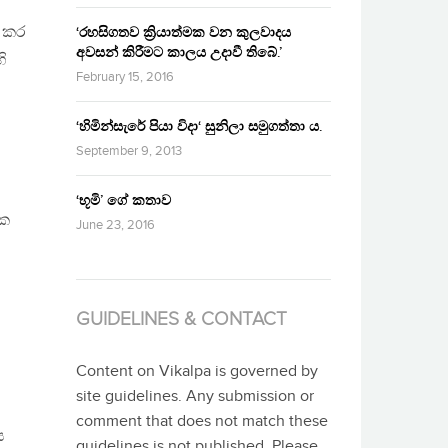
න කර
‘රහසිගතව ක්‍රියාත්මක වන කුලවාදය
අවසන් කිරීමට කාලය උදාවී තිබේ.’
ි
February 15, 2016
‘හිමින්සැරේ පියා විදා‘ සුනිලා සමුගත්තා ය.
September 9, 2013
‘භූමි’ ගේ කතාව
ීක
June 23, 2016
GUIDELINES & CONTACT
Content on Vikalpa is governed by
site guidelines. Any submission or
comment that does not match these
ය
guidelines is not published. Please