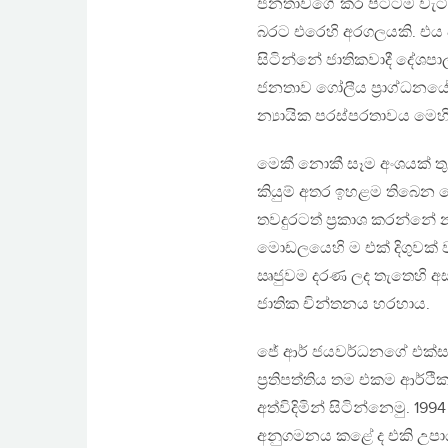
ජනතාවගේ කර පිටටම වැටී 
බරට එරෙහි අරගලයකි. එය පවත
සිටින්නේ ජාතිකවාදී දේශප
ජනතාව ගෝලීය ප‍්‍රාග්ධනයේ
න්‍යායික පරස්පරතාවය මෙහිද
මෙකී නොකී සෑම අංශයක් ත
කියුම් අතර ඉහළම තිබෙන 
තවදුරටත් ප‍්‍රකාශ කරන්නේ 
මොඩලයෙහි ම එක් දිගුවක් 
ඍජුවම දරණ ලද තැතෙහි අසම
ජාතික චින්තනය හරහාය.
ජේ ආර් ජයවර්ධනගේ එක්සත් 
ප‍්‍රතිපත්තිය තම එකම ආර්ථි
අත්විදිමින් සිටින්නෙමු. 199
අනුගමනය කළේ ද එකි උපාය 