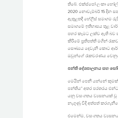
තිබේ. එක්ස්පෝ ලංකා හෝල
2020 නොවැම්බර් 15 දින සන
ඇතුළතදී හේලීස් සමාගම රු
සමාගමේ ඉතිහාසය තුළ වා
පහර කෑමට ලක්ව ඇති බව සැබෑ
කිරීමේ ප්‍රතිපත්ති මගින
සෞඛ්‍යය දෙවැනි කොට ආර්ථි
ඔවුන්ගේ රැකවරණය වෙනු
පන්ති දේශපාලනය සහ සෝද
මෙයින් පෙනී යන්නේ කුමක්
පන්තිය” අතර පරතරය එන්ට
යනු වසංගතය ව්‍යසනයක් වූ
නැගුණු වීදි අත්පත් කරගැනී
එමෙන්ම, වසංගතය ව්‍යසනයක