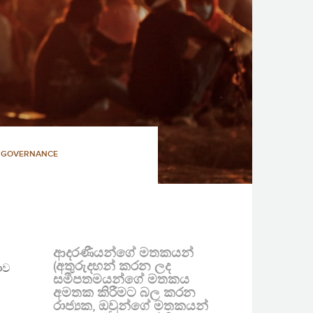
D GOVERNANCE
ආදරණීයන්ගේ මතකයන්
(අතුරුදහන් කරන ලද
ාව
සමීපතමයන්ගේ මතකය
අමතක කිරීමට බල කරන
රාජ්‍යක, ඔවුන්ගේ මතකයන්