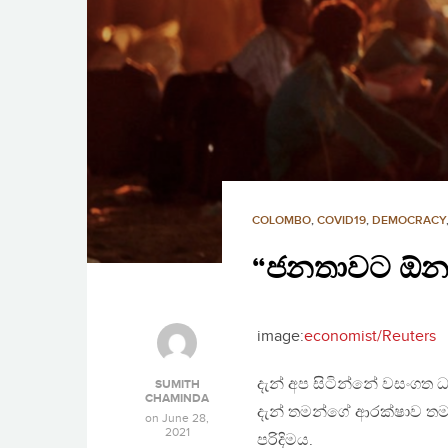
COLOMBO
,
COVID19
,
DEMOCRACY
“ජනතාවට ඕන පු
image:
economist/Reuters
දැන් අප සිටින්නේ වසංගත
SUMITH
CHAMINDA
දැන් තමන්ගේ ආරක්ෂාව තමන
on
June 28,
2021
පරිදිමය.