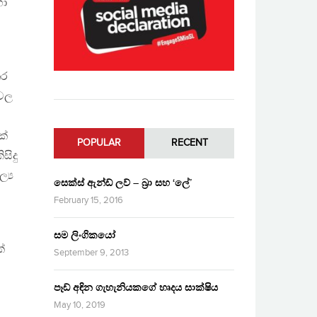
හා
තර
ශවල
ක්
POPULAR
RECENT
සිදු
්‍ය
සෙක්ස් ඇන්ඩ් ලව් – බ්‍රා සහ ‘ලේ’
ූ
February 15, 2016
සම ලිංගිකයෝ
්
September 9, 2013
පෑඩ් අඳින ගැහැනියකගේ හෘදය සාක්ෂිය
May 10, 2019