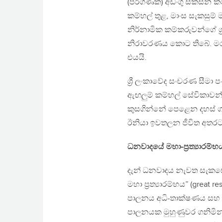
(පරිගණක) අඩංගු සකසන කම්හ
කම්හල් තුළ, මාංස සැකසුම
නිර්නාමික කම්කරුවන්ගේ ශ
නිරාවරණය කොට තිබේ. ම
එයයි.
ශ්‍රී ලංකාවේද සංචරණ සීම
ඇඟලුම් කම්හල් සේවිකාව
කුසගින්නේ පෙළෙන දහස්
ඊනියා ඉවතලන ජීවිත අතර
ධනවාදයේ මහා-ප්‍රත්‍යාරම
දැන් ධනවාදය නැවත සැකස
මහා ප්‍රත්‍යාරම්භය” (great
පාලනය අධි-තාක්ෂණය සහ ප
පාලනයක මුහුණුවර ගනිමින් 