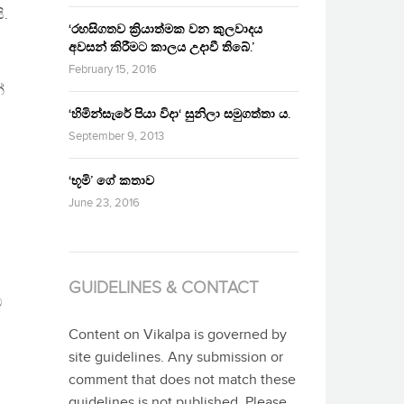
ි.
‘රහසිගතව ක්‍රියාත්මක වන කුලවාදය
අවසන් කිරීමට කාලය උදාවී තිබේ.’
February 15, 2016
්
‘හිමින්සැරේ පියා විදා‘ සුනිලා සමුගත්තා ය.
September 9, 2013
‘භූමි’ ගේ කතාව
June 23, 2016
GUIDELINES & CONTACT
ව
Content on Vikalpa is governed by
site guidelines. Any submission or
comment that does not match these
guidelines is not published. Please