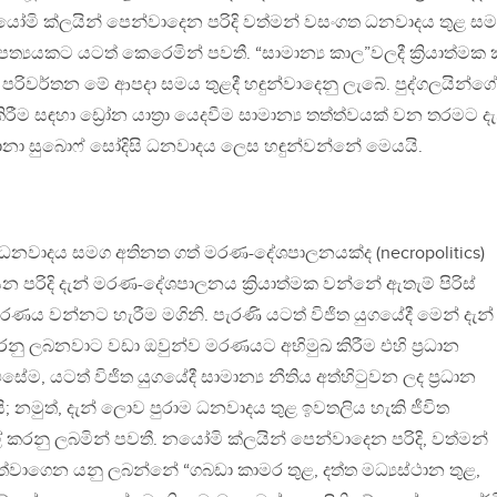
යෝමි ක්ලයින් පෙන්වාදෙන පරිදි වත්මන් වසංගත ධනවාදය තුළ සම
‍යයකට යටත් කෙරෙමින් පවතී. “සාමාන්‍ය කාල”වලදී ක්‍රියාත්මක
ිවර්තන මේ ආපදා සමය තුළදී හඳුන්වාදෙනු ලැබේ. පුද්ගලයින්ග
ීම සඳහා ඩ්‍රෝන යාත්‍රා යෙදවීම සාමාන්‍ය තත්ත්වයක් වන තරමට දැ
ානා සුබොෆ් සෝදිසි ධනවාදය ලෙස හඳුන්වන්නේ මෙයයි.
 ධනවාදය සමග අතිනත ගත් මරණ-දේශපාලනයක්ද (necropolitics)
න පරිදි දැන් මරණ-දේශපාලනය ක්‍රියාත්මක වන්නේ ඇතැම් පිරිස්
 වන්නට හැරීම මගිනි. පැරණි යටත් විජිත යුගයේදී මෙන් දැන්
රනු ලබනවාට වඩා ඔවුන්ව මරණයට අභිමුඛ කිරීම එහි ප්‍රධාන
ම, යටත් විජිත යුගයේදී සාමාන්‍ය නීතිය අත්හිටුවන ලද ප්‍රධාන
; නමුත්, දැන් ලොව පුරාම ධනවාදය තුළ ඉවතලිය හැකි ජීවිත
කරනු ලබමින් පවතී. නයෝමි ක්ලයින් පෙන්වාදෙන පරිදි, වත්මන්
ත්වාගෙන යනු ලබන්නේ “ගබඩා කාමර තුළ, දත්ත මධ්‍යස්ථාන තුළ,