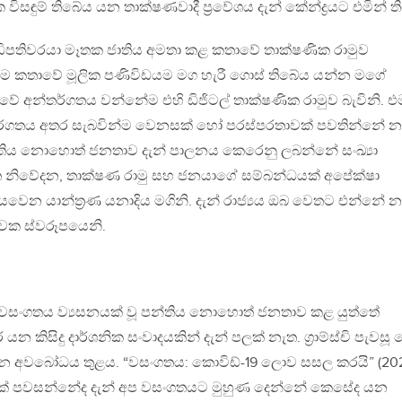
සඳුම් තිබේය යන තාක්ෂණවාදී ප්‍රවේශය දැන් කේන්ද්‍රයට එමින් ත
ධිපතිවරයා මෑතක ජාතිය අමතා කළ කතාවේ තාක්ෂණික රාමුව
 කතාවේ මූලික පණිවිඩයම මග හැරී ගොස් තිබේය යන්න මගේ
ාවේ අන්තර්ගතය වන්නේම එහි ඩිජිටල් තාක්ෂණික රාමුව බැවිනි. එ
්ගතය අතර සැබවින්ම වෙනසක් හෝ පරස්පරතාවක් පවතින්නේ න
්තිය නොහොත් ජනතාව දැන් පාලනය කෙරෙනු ලබන්නේ සංඛ්‍යා
ිත නිවේදන, තාක්ෂණ රාමු සහ ජනයාගේ සම්බන්ධයක් අපේක්ෂා
 යාන්ත්‍රණ යනාදිය මගිනි. දැන් රාජ්‍යය ඔබ වෙතට එන්නේ 
රාවක ස්වරූපයෙනි.
සංගතය ව්‍යසනයක් වූ පන්තිය නොහොත් ජනතාව කළ යුත්තේ
 යන කිසිදු දාර්ශනික සංවාදයකින් දැන් පලක් නැත. ග්‍රාම්ස්චි පැවසූ
න අවබෝධය තුළය. “වසංගතය: කොවිඩ්-19 ලොව සසල කරයි” (20
ෙක් පවසන්නේද දැන් අප වසංගතයට මුහුණ දෙන්නේ කෙසේද යන