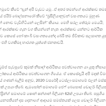
ය හමුවේ කීවේ “දැන් අපි වැඩට යමු…ඒ අතර තමන්ගේ ආරක්ෂාව තම
ලයේ ජයීර් බොල්සනාරෝ කීවේ “බ්‍රසීලියානුවන් වසංගතයට මුහුණ
න් නොව වැඩිහිටියන් ලෙසින්” කියාය. මෙහි සරල තේරුම මෙයයි;
ගේ ආරක්ෂාව ගැන වග කියන්නේ නැත. ආරක්ෂාව යන්නට ආර්ථික
ව කෙසේ හෝ කා බී වසංගතයෙන්ද බේරී තම ජීවිකාව සලසාගත යුත
 එහි වගකීමද භාරගත යුත්තේ ජනතාවයි.
්‍රම්ප් පැවසුවේ කුමක් නිසාද? ආර්ථිකය පවත්වාගෙන යා යුතු නිසාය
කයේ ආර්ථිකය පවත්වාගෙන ගියේය. ඒ කෙසේදැයි අපි මදක් විම
 ගණන් බැලීම් අනුව, 2020 වසරේදී ටෙස්ලා සමාගමේ එලන් මස්ක
යක් උපයා තිබේ. ඇමසෝන් සමාගමේ ජෙෆ් බෙසොස් ඩොලර් බිලිය
ප්‍රින්ග් සමාගමේ ෂොන් ෂන්ශාන් බිලියන 62ක් උපයා තිබේ. පසුගිය
ියනපතියන් දස දෙනාගේ ආදායම සමස්තයක් ලෙස ඩොලර් බිලියන 