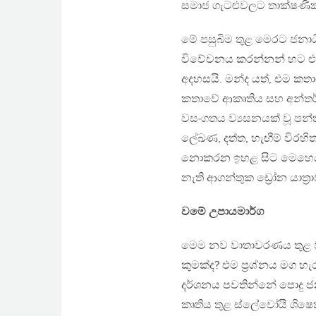
සමාජ ගැටළුවලට තාක්ෂණික වි
මේ පසුබිම තුළ මෙරට ජනා
විවේචනය කරන්නන් හට එම
අදහසයි. මන්ද යත්, එම කත
කතාවේ ආකෘතිය සහ අන්තර
වසංගතය ව්‍යසනයක් වූ පන
ලේඛණ, දත්ත, හැඟීම් විරහ
නොකරන ඉහළ සිට මෙහෙයවෙන
නැති ආගන්තුක ඩ්‍රෝන යාත්‍
වමේ උපායමාර්ග
මෙම නව වාතාවරණය තුළ ව
කුමක්ද? එම ප්‍රශ්නය මග හැර
දර්ශනය පවතින්නේ පොදු ජ
කෘතිය තුළ ස්ලේවෝයී ශිෂ