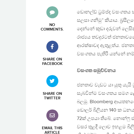
ඩොනල්ඩ් ට්‍රම්ප්ද වසංගත
සලසා ගනිමු” කියාය. බ්‍රසී
NO
දෙන්නේ කුඩා දරුවන් ලෙසි
COMMENTS
.
රාජ්‍යය තවදුරටත් ජනතාව
ආරක්ෂාවද ඇතුළත්ය. ජනතා
වසංගතය පැතිරී යන්නේ නම්
SHARE ON
FACEBOOK
වසංගත සමුච්චනය
ජනතාව වැඩට යා යුතු යැයි ට
සැබවින්ම වසංගතය සමග ලෝ
SHARE ON
TWITTER
බලමු. Bloomberg ආයතනයේ
ඩොලර් බිලියන 140 ක ධන
72ක් උපයා තිබේ. නොන්ෆු ස්
වසර තුළදී ලොව ඉහළම බිල
EMAIL THIS
ARTICLE