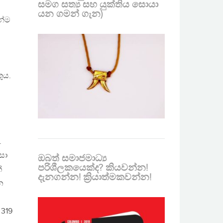
සමග සත්‍ය සහ යුක්තිය සොයා
යන ගමන් ගැන)
න්ම
ුය.
.
සා
ඔබත් සමාජමාධ්‍ය
පරිශීලකයෙක්ද? කියවන්න!
්
දැනගන්න! ක්‍රියාත්මකවන්න!
න
319