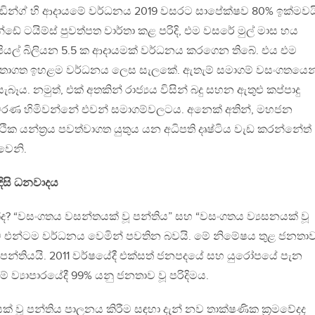
්ඩින්ග් හි ආදායමේ වර්ධනය 2019 වසරට සාපේක්ෂව 80% ඉක්මවය
්ඩේ ටයිම්ස් පුවත්පත වාර්තා කළ පරිදි, එම වසරේ මුල් මාස හය
පියල් බිලියන 5.5 ක ආදායමක් වර්ධනය කරගෙන තිබේ. එය එම
ර්තාගත ඉහළම වර්ධනය ලෙස සැලකේ. ඇතැම් සමාගම් වසංගතයෙන
ය. නමුත්, එක් අතකින් රාජ්‍යය විසින් බදු සහන ඇතුළු කප්පාදු
් රැකවරණ හිමිවන්නේ එවන් සමාගම්වලටය. අනෙක් අතින්, මහජන
ක යන්ත්‍රය පවත්වාගත යුතුය යන අධිපති දෘෂ්ටිය වැඩ කරන්නේත්
වෙනි.
ිසි ධනවාදය
ද? “වසංගතය වසන්තයක් වූ පන්තිය” සහ “වසංගතය ව්‍යසනයක් වූ
 එන්ටම වර්ධනය වෙමින් පවතින බවයි. මේ නිමේෂය තුළ ජනතා
 පන්තියයි. 2011 වර්ෂයේදී එක්සත් ජනපදයේ සහ යුරෝපයේ පැන
මේ ව්‍යාපාරයේදී 99% යනු ජනතාව වූ පරිදිමය.
් වූ පන්තිය පාලනය කිරීම සඳහා දැන් නව තාක්ෂණික ක්‍රමවේදද