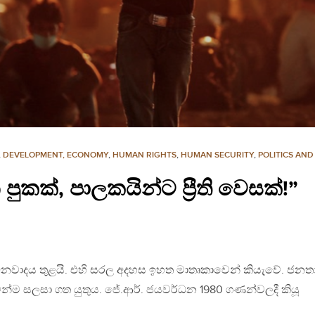
,
DEVELOPMENT, ECONOMY
,
HUMAN RIGHTS
,
HUMAN SECURITY
,
POLITICS AN
කක්, පාලකයින්ට ප්‍රීති වෙසක්!”
 ධනවාදය තුළයි. එහි සරල අදහස ඉහත මාතෘකාවෙන් කියැවේ. ජනත
්ම සලසා ගත යුතුය. ජේ.ආර්. ජයවර්ධන 1980 ගණන්වලදී කියූ