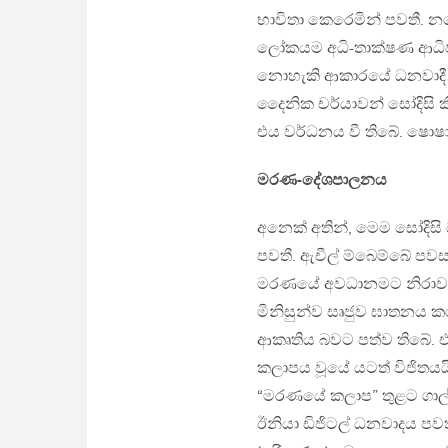
භාවිතා කෙරෙමින් පවතී. න
ලෝකයම අධි-තාක්ෂණ ආධිපත්
නොහැකි ආකාරයේ ධනවාදී පර
දෛනික චර්යාවන් සෝදිසි කිර
එය වර්ධනය වී තිබේ. ෂොෂ
මරණ-දේශපාලනය
අනෙක් අතින්, මෙම සෝදිසි
පවතී. ඇචීල් ම්බෙම්බේ පවස
මරණයේ අවධානමට නිරාවරණය
මිනිසුන්ව සෘජුව ඝාතනය ක
ආකෘතිය බවට පත්ව තිබේ. එසේ
කලාපය වූයේ යටත් විජිතයයි
“මරණයේ කලාප” තුළට ගාල් 
ඊනියා ඩිජිටල් ධනවාදය පව