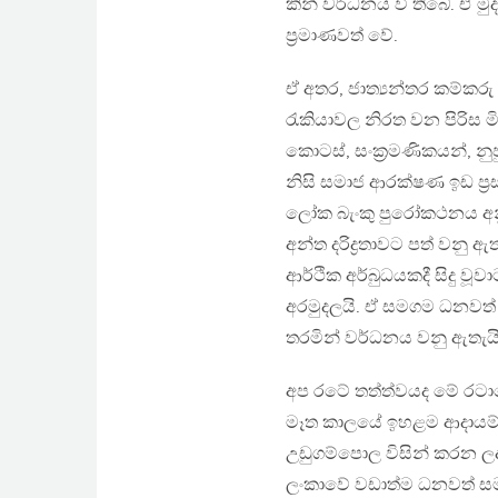
කින් වර්ධනය වී තිබේ. ඒ
ප්‍රමාණවත් වේ.
ඒ අතර, ජාත්‍යන්තර කම්කර
රැකියාවල නිරත වන පිරිස මි
කොටස්, සංක්‍රමණිකයන්, නු
නිසි සමාජ ආරක්ෂණ ඉඩ ප්
ලෝක බැංකු පුරෝකථනය අන
අන්ත දරිද්‍රතාවට පත් වන
ආර්ථික අර්බුධයකදී සිදු වූ
අරමුදලයි. ඒ සමගම ධනවත්
තරමින් වර්ධනය වනු ඇතැයි 
අප රටේ තත්ත්වයද මේ රටාව
මෑත කාලයේ ඉහළම ආදායම්
උඩුගම්පොල විසින් කරන ලද
ලංකාවේ වඩාත්ම ධනවත් සම