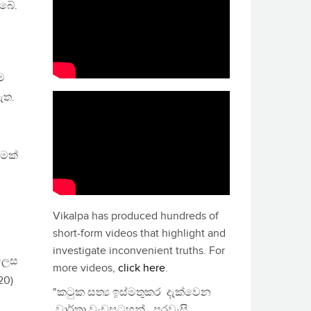
ිබේ.
ම
ැත.
නමක්
Vikalpa has produced hundreds of
short-form videos that highlight and
investigate inconvenient truths. For
 ලෙස
more videos,
click here
.
20)
"කටුක සත්‍ය ඉස්මතුකර දැක්වෙන
වාර්තා වැඩසටහන්, පුරවැසි