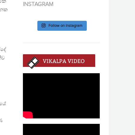
මික
INSTAGRAM
ගණනක
Follow on Instagram
්දේ
ිව
දයේ
ණ