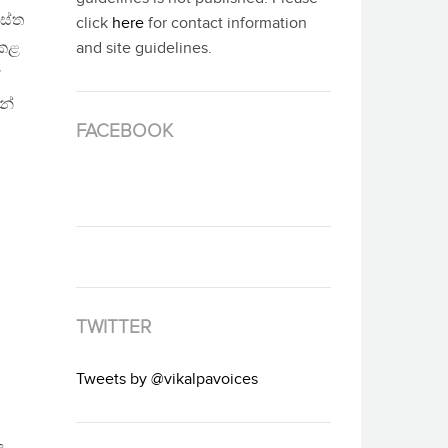
ස්ත
click
here
for contact information
 කළ
and site guidelines.
ේ
න්
FACEBOOK
TWITTER
Tweets by @vikalpavoices