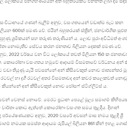
 මුදල ලෝකයේ ජනගහණයෙන් අති බහුතරයකට එන්නත් ලබා දීම සඳ
ු සංවිධානයේ ගණන් බැලීම් අනුව, වසංගතයෙන් වඩාත්ම බැට කන
ලියන 600ක් පමණ වේ. එයින් බහුතරයක් ස්ත්‍රීන්, ජනවාර්ගික සුළු
පුහුණු ශ්‍රමිකයන් සහ තරුණ තරුණියන් ය. ලොව පුරා අවිධිමත් අං
‍රස්තා නොමැතිව සේවය කරන ජනතාව බිලියන දෙකක් පමණ වේ.
ුව, 2022 වර්ෂය වන විට ලෝකයේ තවත් මිලියන 150 ක ජනතාව
ු ඇත. කොරෝනා වසංගතය හමුවේ ආදායම් විසමතාවේ වර්ධනය අන් කි
වාට වඩා තියුණු යැයි පවසන්නේ අන් කිසිවෙකුත් නොව ජාත්‍යන්තර මූල
 රටවල් හා දුගී රටවල් අතර විසමතාවද අන් කවර කලෙකවත් නොව
කියන්නේ අන් කිසිවෙකුත් නොව ජෝසෆ් ස්ටිග්ලිට්ස් ය.
ෙන් වෙනස් නොවේ. මෙරට ප්‍රධාන පෙළේ මූල්‍ය සමාගම් කිහිපයක
 වාර්තා කොට ඇත්තේ කොරෝනා වසංගත සමය තුළදීය. දිහාන්
 පර්යේෂණයකට අනුව, 2020 වසරේ අවසන් මාස නමය තුළදී ශ්‍රී
ාගම් නමයක සමස්ත ආදායම රුපියල් බිලියන 861 කින් ඉහළ ගොස්