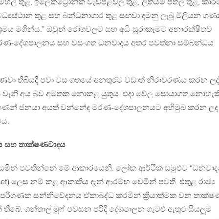
ල් තුළ, ඉලෙක්ට්‍රොනික වැඩපළවල් තුළ, ලිතියම් පතල් තුළ, කාර්
් මධ්‍යස්ථාන තුළ සහ බන්ධනාගාර තුළ සඟවා දමනු ලැබූ මිලියන 
්‍රමය මගින්ය.” ඔවුන් රෝගවලට සහ අධි-සූරාකෑමට අනාරක්ෂිතව
රණ-දේශපාලනය සහ වසංගත ධනවාදය අතර පවත්නා සම්බන්ධය
ා පණවා තිබියදී පවා වසංගතයේ අනතුරට වඩාත් නිරාවරණය කරන ලද
න් වැනි අය බව අමතක නොකළ යුතුය. එදා වේල සොයාගත නොහැක
 ගණන් ජනයා අයත් වන්නේද මරණ-දේශපාලනයට අභිමුඛ කරන ලද
ටය.
්භය සහ තාක්ෂණවාදය
ෙමින් පවතින්නේ මේ ආකාරයෙනි. ලෝක ආර්ථික සමුළුව “ධනවා
 reset) ලෙස නම් කළ ආකෘතිය දැන් ආරම්භ වෙමින් පවතී. එතුළ රාජ්‍ය
රිගණක සන්නිවේදනය ඒකාබද්ධ කරමින් ක්‍රියාත්මක වන තාක්ෂ
තිබේ. ශන්තාල් මූෆ් පවසන පරිදි දේශපාලන ගැටළු ඇතුළු සියලුම