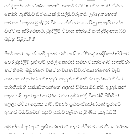
පරිදි ප්‍රතිසංස්කරණය නොවී, තමන්ට විවාහ විය හැකි නීතිය
තෝරා ගැනීමට වරණයක් මුස්ලිම්වරුන්ට ලබා දුනහොත්,
බොහෝ දෙනා මුස්ලිම් විවාහ නීතිය මග හරිනු ඇතැයි යන්න
විශ්වාස කිරීමෙන්ම, මුස්ලිම් විවාහ නීතියේ ඇති දුර්දාන්ත බව
ඔවුහු පිළිගනිති.
මින් පෙර පැවති කමිටු තම වාර්තා සිය නිර්දේශ ඉදිරිපත් කිරීමට
පෙර මුස්ලිම් ප්‍රජාවේ පුළුල් කොටස් සමඟ විස්තීරණව සාකච්ඡා
කර තිබේ. ඔවුන්ගේ වසර නවයක විචාරණයන්ගෙන් වැඩි
කොටසක් පුරාවට විනිසුරු මාසූෆ්ගේ කමිටුව ප්‍රජාවේ විවිධ
තරාතිරම්හි සාමාජිකයන්ගේ අදහස් විමසා ඔවුන්ට ඇහුම්කන්
දෙන ලදි. දැන් දැන් කරළියට එන දුෂ්ඨ ස්ත්‍රී විරෝධී පිරිමින්
ඉල්ලා සිටින දෙයක් නම්, ඕනෑම ප්‍රතිසංස්කරණයක් ප්‍රජාවේ
අදහස් විමසීමෙන් පසුව ප්‍රජාව තුළින් පැමිණිය යුතු බවයි.
ඔවුන්ගේ අරමුණ ප්‍රතිසංස්කරණ නැවැත්වීමම පමණි. යථාර්තය