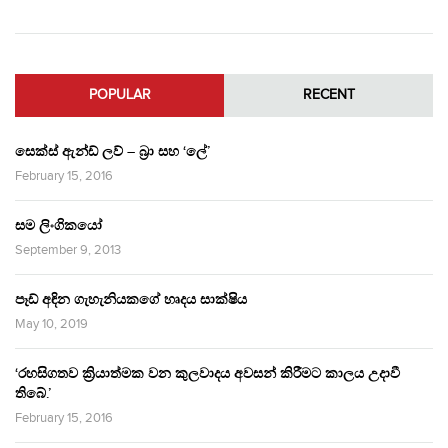
POPULAR
RECENT
සෙක්ස් ඇන්ඩ් ලව් – බ්‍රා සහ ‘ලේ’
February 15, 2016
සම ලිංගිකයෝ
September 9, 2013
පෑඩ් අඳින ගැහැනියකගේ හෘදය සාක්ෂිය
May 10, 2019
‘රහසිගතව ක්‍රියාත්මක වන කුලවාදය අවසන් කිරීමට කාලය උදාවී
තිබේ.’
February 15, 2016