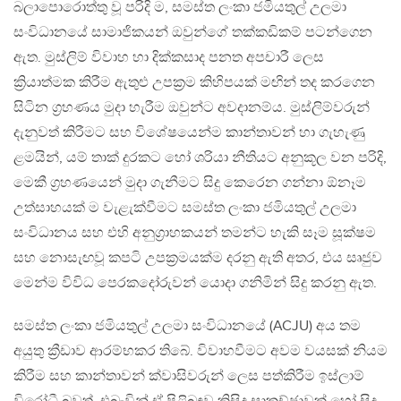
බලාපොරොත්තු වූ පරිදි ම, සමස්‌ත ලංකා ජමියතුල් උලමා
සංවිධානයේ සාමාජිකයන් ඔවුන්ගේ තක්කඩිකම් පටන්ගෙන
ඇත. මුස්ලිම් විවාහ හා දික්කසාද පනත අපචාරී ලෙස
ක්‍රියාත්මක කිරීම ඇතුළු උපක්‍රම කිහිපයක් මඟින් තද කරගෙන
සිටින ග්‍රහණය මුදා හැරීම ඔවුන්ට අවදානම්ය. මුස්ලිම්වරුන්
දැනුවත් කිරීමට සහ විශේෂයෙන්ම කාන්තාවන් හා ගැහැණු
ළමයින්, යම් තාක් දුරකට හෝ ශරියා නීතියට අනුකූල වන පරිදි,
මෙකී ග්‍රහණයෙන් මුදා ගැනීමට සිදු කෙරෙන ගන්නා ඕනෑම
උත්සාහයක් ම වැළැක්වීමට සමස්ත ලංකා ජමියතුල් උලමා
සංවිධානය සහ එහි අනුග්‍රාහකයන් තමන්ට හැකි සෑම සූක්ෂම
සහ නොසැඟවූ කපටි උපක්‍රමයක්ම දරනු ඇති අතර, එය සෘජුව
මෙන්ම විවිධ පෙරකදෝරුවන් යොදා ගනිමින් සිදු කරනු ඇත.
සමස්ත ලංකා ජමියතුල් උලමා සංවිධානයේ (ACJU) අය තම
අයුතු ක්‍රීඩාව ආරම්භකර තිබේ. විවාහවීමට අවම වයසක් නියම
කිරීම සහ කාන්තාවන් ක්වාසිවරුන් ලෙස පත්කිරීම ඉස්ලාම්