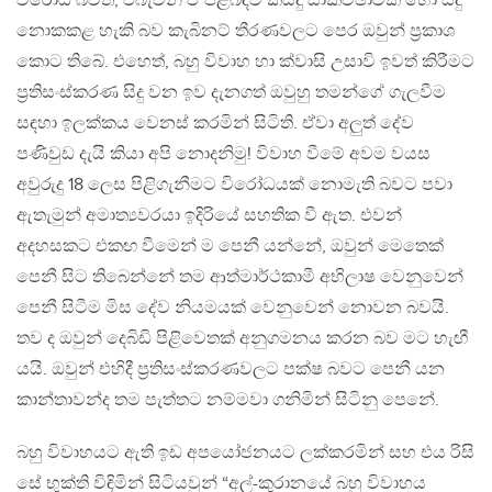
විරෝධී බවත්, එබැවින් ඒ පිළිබඳව කිසිදු සාකච්ඡාවක් හෝ සිදු
නොකකළ හැකි බව කැබිනට් තීරණවලට පෙර ඔවුන් ප්‍රකාශ
කොට තිබේ. එහෙත්, බහු විවාහ හා ක්වාසි උසාවි ඉවත් කිරීමට
ප්‍රතිසංස්කරණ සිදු වන ඉව දැනගත් ඔවුහු තමන්ගේ ගැලවීම
සඳහා ඉලක්කය වෙනස් කරමින් සිටිති. ඒවා අලුත් දේව
පණිවුඩ දැයි කියා අපි නොදනිමු! විවාහ වීමේ අවම වයස
අවුරුදු 18 ලෙස පිළිගැනීමට විරෝධයක් නොමැති බවට පවා
ඇතැමුන් අමාත්‍යවරයා ඉදිරියේ සහතික වී ඇත. එවන්
අදහසකට එකඟ වීමෙන් ම පෙනී යන්නේ, ඔවුන් මෙතෙක්
පෙනී සිට තිබෙන්නේ තම ආත්මාර්ථකාමී අභිලාෂ වෙනුවෙන්
පෙනී සිටීම මිස දේව නියමයක් වෙනුවෙන් නොවන බවයි.
තව ද ඔවුන් දෙබිඩි පිළිවෙතක් අනුගමනය කරන බව මට හැඟී
යයි. ඔවුන් එහිදී ප්‍රතිසංස්කරණවලට පක්ෂ බවට පෙනී යන
කාන්තාවන්ද තම පැත්තට නම්මවා ගනිමින් සිටිනු පෙනේ.
බහු විවාහයට ඇති ඉඩ අපයෝජනයට ලක්කරමින් සහ එය රිසි
සේ භුක්ති විඳිමින් සිටියවුන් “අල්-කුරානයේ බහු විවාහය