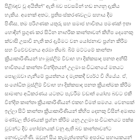
පිළිබඳව වූ අයිතීන්” ඇති බව පවසමින් හඬ නගනු දැකිය
හැකිය. අනෙක් අතට, ප්‍රතිසංස්කරණවලට සහාය දීම
පිණිස, තම පරිගණක යතුරු සහ සමාජ භාවිතය පමණක් ඉතා
හොඳින් ප්‍රගුණ කර සිටින නාගරික කාන්තාවන් කිහිප දෙනෙකු
ක්වාසි උසාවි නැති කර දැමීමට වන යෝජනාව ප්‍රශ්න කිරීම
සහ විවේවචනය අරඹා තිබේ. බිම් මට්ටමේ කාන්තා
ක්‍රියාකාරිණියන් හා මුස්ලිම් විවාහ හා දික්කසාද පනත අනිසි
භාවිතයේ කාන්තා වින්දිතයන් උලමා සංවිධානයේ මතයට
පොළඹවා ගැනීමේ ප්‍රයත්නය ද මෑතකදී ව්‍යර්ථ වී ගියේය. ඒ,
සංශෝධිත මුස්ලිම් විවාහ හා දික්කසාද පනත ක්‍රියාත්මක කිරීම
සාමාන්‍ය අධිකරණය යටතට පැවරීම වඩාත් යෝග්‍ය බවට එකී
වින්දිත කාන්තා ක්‍රියාකාරිණියන් එකඟ වීමත් සමගය. වෙනසක්
ඉල්ලා සිටි කාන්තා ක්‍රියාකාරිණියන් කිහිප දෙනකු විසින් අමාත්‍ය
මණ්ඩල තීරණයක් ප්‍රශ්න කිරීම යනු උලමා සංවිධානයට පක්ෂ
වූවන්ට දිව භෝජනයක් වනු ඇති බව කාන්තාවන්ට
නොවැටහිණි. ඔවුන් සිය කැමැත්තෙන්ම අපරාධ සහායකයන්