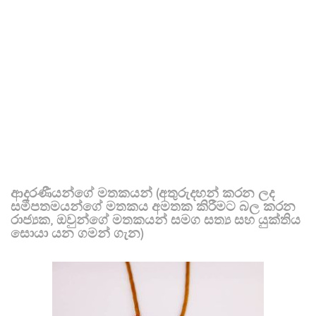
ආදරණීයන්ගේ මතකයන් (අතුරුදහන් කරන ලද
සමීපතමයන්ගේ මතකය අමතක කිරීමට බල කරන
රාජ්‍යක, ඔවුන්ගේ මතකයන් සමග සත්‍ය සහ යුක්තිය
සොයා යන ගමන් ගැන)