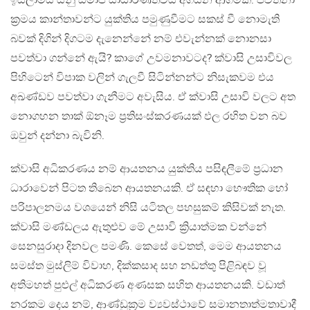
ඉස්ලාමය යනු සමාජ සාධාරණත්වය අගයන ආගමකි. පවත්නා
ක්‍රමය කාන්තාවන්ට යුක්තිය පමුණුවීමට සකස් වී නොමැති
බවක් දිගින් දිගටම දැනෙන්නේ නම් එවැන්නක් නොනසා
පවත්වා ගන්නේ ඇයි? කාගේ උවමනාවටද? ක්වාසි උසාවිවල
පිහිටෙන් විපාක වලින් ගැලවී සිටින්නන්ට නිසැකවම එය
අඛණ්ඩව පවත්වා ගැනීමට අවැසිය. ඒ ක්වාසි උසාවි වලට අත
නොගහන තාක් ඕනෑම ප්‍රතිසංස්කරණයක් ඵල රහිත වන බව
ඔවුන් දන්නා බැවිනි.
ක්වාසි අධිකරණය නම් ආයතනය යුක්තිය පසිඳලීමේ ප්‍රධාන
ධාරාවෙන් පිටත තිබෙන ආයතනයකි. ඒ සඳහා භෞතික හෝ
පරිපාලනමය වශයෙන් නිසි යටිතල පහසුකම් කිසිවක් නැත.
ක්වාසි මණ්ඩලය ඇතුළුව මේ උසාවි ක්‍රියාත්මක වන්නේ
සෙනසුරාදා දිනවල පමණි. කෙසේ වෙතත්, මෙම ආයතනය
සමස්ත මුස්ලිම් විවාහ, දික්කසාද සහ නඩත්තු පිළිබඳව වූ
අතිමහත් පුළුල් අධිකරණ අණසක සහිත ආයතනයකි. වඩාත්
නරකම දෙය නම්, ආණ්ඩුක්‍රම ව්‍යවස්ථාවේ සමානතාත්මතාවාදී