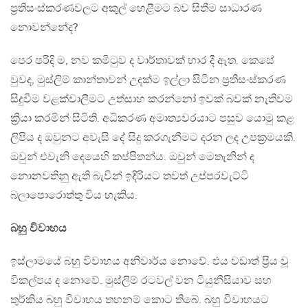
ප්‍රතිසංස්කරණවලට අකුල් හෙළීමට බව සිතීම සාධාරණ
නොවන්නේද?
පෙර පරිදි ම, නව කමිටුව ද වාර්තාවක් භාර දී ඇත. කෙසේ
වුවද, මුස්ලිම් කාන්තාවන් උදක්ම ඉල්ලා සිටින ප්‍රතිසංස්කරණ
සිදුවීම වළක්වාලීමට උත්සාහ කරන්නෝ ඉවක් බවක් නැතිවම
ක්‍රියා කරමින් සිටිති. අධිකරණ අමාත්‍යවරයාට පසුව යොමු කළ
ලිපිය ද ඔවුනට අවැසි දේ සිදු කරගැනීමට දරන ලද උපක්‍රමයකි.
ඔවුන් එවැනි දෙයෙහි කප්පිතන්ය. ඔවුන් මෙතැනින් ද
නොනවතිනු ඇති බැවින් ඉදිරියට තවත් උප්පරවැට්ටි
බලාපොරොත්තු විය හැකිය.
බහු විවාහය
ඉස්ලාමයේ බහු විවාහය අනිවාර්ය නොවේ. එය වඩාත් ප්‍රිය වූ
විකල්පය ද නොවේ. මුස්ලිම් රටවල් වන ටියුනීසියාව සහ
තුර්කිය බහු විවාහය තහනම් කොට තිබේ. බහු විවාහයට