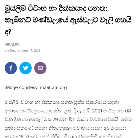
මුස්ලිම් විවාහ හා දික්කසාද පනත:
කැබිනට් මණ්ඩලයේ ඇස්වලට වැලි ගහයි
ද?
VIKALPA
on
September 17, 2021
iMage courtesy; maatram.org
මුස්ලිම් විවාහ හා දික්කසාද පනත ප්‍රතිසංස්කරණය සඳහා
අමාත්‍ය මණ්ඩලය අනුමැතිය ලබා දී ඇතැයි 2021 මාර්තු මස 08
වන දින හා අප්‍රේල් මස 29 වන දින මාධ්‍ය වාර්තා පවසයි. මෙම
ප්‍රතිසංස්කරණ හරහා නීත්‍යනුකූල විවාහය සඳහා අවම වයස
අවුරුදු 18 ක් බවට පත් කිරීම, විවාහ ලියාපදිංචි සහතිකයේ