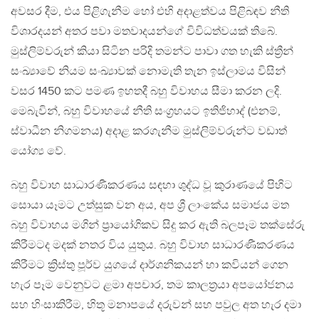
අවසර දීම, එය පිළිගැනීම හෝ එහි අදාළත්වය පිළිබඳව නීති
විශාරදයන් අතර පවා මතවාදයන්ගේ විවිධත්වයක් තිබේ.
මුස්ලිම්වරුන් කියා සිටින පරිදි තමන්ට පාවා ගත හැකි ස්ත්‍රීන්
සංඛ්‍යාවේ නියම සංඛ්‍යාවක් නොමැති තැන ඉස්ලාමය විසින්
වසර 1450 කට පමණ ඉහතදී බහු විවාහය සීමා කරන ලදි.
මෙබැවින්, බහු විවාහයේ නීති සංග්‍රහයට ඉතිජිහාද් (එනම්,
ස්වාධීන නිගමනය) අදාළ කරගැනීම මුස්ලිම්වරුන්ට වඩාත්
යෝග්‍ය වේ.
බහු විවාහ සාධාරණීකරණය සඳහා ශුද්ධ වූ කුරාණයේ පිහිට
සොයා යෑමට උත්සුක වන අය, අප ශ්‍රී ලාංකේය සමාජය මත
බහු විවාහය මගින් ප්‍රායෝගිකව සිදු කර ඇති බලපෑම තක්සේරු
කිරීමටද මදක් නතර විය යුතුය. බහු විවාහ සාධාරණීකරණය
කිරීමට ක්‍රිස්තු පූර්ව යුගයේ දාර්ශනිකයන් හා කවියන් ගෙන
හැර පෑම වෙනුවට ළමා අපචාර, තම කාලත්‍රයා අපයෝජනය
සහ හිංසාකිරීම, හිතූ මනාපයේ දරුවන් සහ පවුල අත හැර දමා