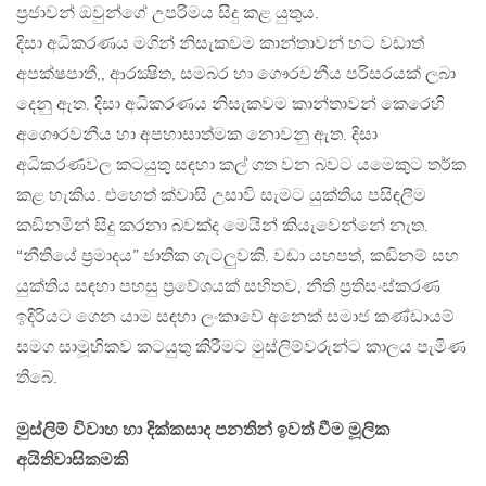
ප්‍රජාවන් ඔවුන්ගේ උපරිමය සිදු කළ යුතුය.
දිසා අධිකරණය මගින් නිසැකවම කාන්තාවන් හට වඩාත්
අපක්ෂපාතී,, ආරක්‍ෂිත, සමබර හා ගෞරවනීය පරිසරයක් ලබා
දෙනු ඇත. දිසා අධිකරණය නිසැකවම කාන්තාවන් කෙරෙහි
අගෞරවනීය හා අපහාසාත්මක නොවනු ඇත. දිසා
අධිකරණවල කටයුතු සඳහා කල් ගත වන බවට යමෙකුට තර්ක
කළ හැකිය. එහෙත් ක්වාසි උසාවි සැමට යුක්තිය පසිඳලීම
කඩිනමින් සිදු කරනා බවක්ද මෙයින් කියැවෙන්නේ නැත.
“නීතියේ ප්‍රමාදය” ජාතික ගැටලුවකි. වඩා යහපත්, කඩිනම් සහ
යුක්තිය සඳහා පහසු ප්‍රවේශයක් සහිතව, නීති ප්‍රතිසංස්කරණ
ඉදිරියට ගෙන යාම සඳහා ලංකාවේ අනෙක් සමාජ කණ්ඩායම්
සමග සාමූහිකව කටයුතු කිරීමට මුස්ලිම්වරුන්ට කාලය පැමිණ
තිබේ.
මුස්ලිම් විවාහ හා දික්කසාද පනතින් ඉවත් වීම මූලික
අයිතිවාසිකමකි