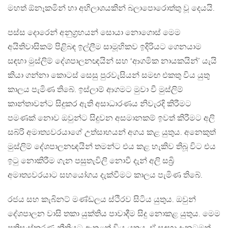
මහත් ඕනෑකමින් හා අභිලාශයකින් බලාපොරොත්තු වූ දෙයයි.
පස්ස දොරෙන් අනුග්‍රහයන් සොයා නොගොස් මෙම
අයිතිවාසිකම් පිළිබඳ ඉල්ලීම සාමූහිකව ඉදිරියට ගෙනයාම
සඳහා මුස්ලිම් දේශපාලනඥයින් සහ ‘ආගමික නායකයින්’ යැයි
කියා ගන්නා කොටස් සෙසු පුරවැසියන් සමඟ එකතු විය යුතු
කාලය පැමිණ තිබේ. ඉස්ලාම් ආගමට මුවා වී මුස්ලිම්
කාන්තාවන්ට සිදුකර ඇති අසාධාරණය නිවැරදි කිරීමට
පමණක් නොව ඔවුන්ට සිදුවන අසමානකම් ඉවත් කිරීමට අලි
සබ්රි අමාත්‍යවරයාගේ උත්සාහයන් අගය කළ යුතුය‍. අනෙකුත්
මුස්ලිම් දේශපාලනඥයින් තමන්ට එය කළ හැකිව තිබූ විට එය
ඉටු නොකිරීම ගැන පසුතැවිලි නොවී දැන් අලි සබ්‍රි
අමාත්‍යවරයාට සහයෝගය දැක්වීමට කාලය පැමිණ තිබේ.
රජය සහ කැබිනට් මණ්ඩලය ස්ථිරව සිටිය යුතුය. ඔවුන්
දේශපාලන වාසි තකා යුක්තිය පාවාදීම සිදු නොකළ යුතුය. මෙම