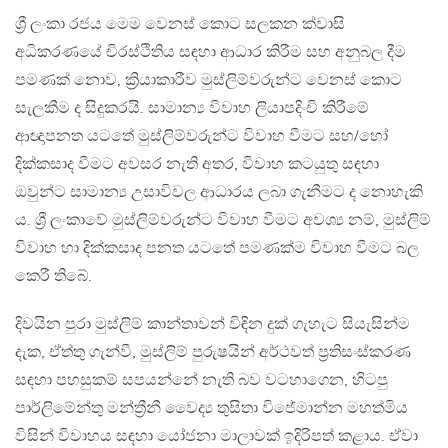
ශ්‍රී ලංකා රජය මෙම වෙනස් කොට සලකන ක්වාසි
අධිකරණයේ චිරස්ථිතිය සඳහා ආධාර කිරීම සහ අනුබල දීම
පමණක් නොව, ක්‍රියාකාරීව මුස්ලිම්වරුන්ට වෙනස් කොට
සැලකීම ද සිදුකරයි. සාමාන්‍ය විවාහ ලියාපදිංචි කිරීමේ
ආඥාපනත යටතේ මුස්ලිම්වරුන්ට විවාහ වීමට සහ/හෝ
දික්කසාද වීමට අවසර නැති අතර, විවාහ කටයුතු සඳහා
ඔවුන්ට සාමාන්‍ය උසාවිවල ආධාරය ලබා ගැනීමට ද නොහැකි
ය. ශ්‍රී ලංකාවේ මුස්ලිම්වරුන්ට විවාහ වීමට අවශ්‍ය නම්, මුස්ලිම්
විවාහ හා දික්කසාද පනත යටතේ පමණක්ම විවාහ වීමට බල
කෙරී තිබේ.
දිවයින පුරා මුස්ලිම් කාන්තාවන් විඳින දුක් ගැහැට සියැසින්ම
දැක, ඒත්තු ගැන්වී, මුස්ලිම් පුරුෂයින් අර්ථවත් ප්‍රතිසංස්කරණ
සඳහා පහසුකම් සපයන්නේ නැති බව වටහාගෙන, හිටපු
පාර්ලිමේන්තු මන්ත්‍රීනී වෛද්‍ය තුසිතා විජේමාන්න මහත්මිය
විසින් විවාහය සඳහා යෝජනා මාලාවක් ඉදිරිපත් කළාය. ඒවා