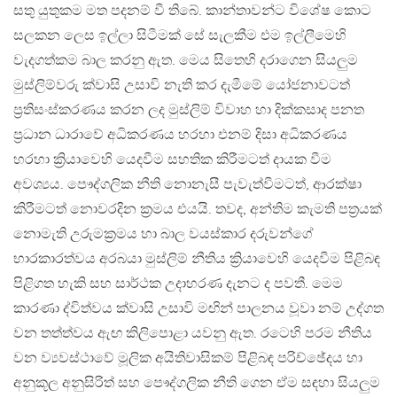
සතු යුතුකම මත පදනම් වී තිබේ. කාන්තාවන්ට විශේෂ කොට
සලකන ලෙස ඉල්ලා සිටීමක් සේ සැලකීම එම ඉල්ලීමෙහි
වැදගත්කම බාල කරනු ඇත. මෙය සිතෙහි දරාගෙන සියලුම
මුස්ලිම්වරු ක්වාසි උසාවි නැති කර දැමීමේ යෝජනාවටත්
ප්‍රතිසංස්කරණය කරන ලද මුස්ලිම් විවාහ හා දික්කසාද පනත
ප්‍රධාන ධාරාවේ අධිකරණය හරහා එනම් දිසා අධිකරණය
හරහා ක්‍රියාවෙහි යෙදවීම සහතික කිරීමටත් දායක වීම
අවශ්‍යය. පෞද්ගලික නීති නොනැසී පැවැත්වීමටත්, ආරක්ෂා
කිරීමටත් නොවරදින ක්‍රමය එයයි. තවද, අන්තිම කැමති පත්‍රයක්
නොමැති උරුමක්‍රමය හා බාල වයස්කාර දරුවන්ගේ
භාරකාරත්වය අරබයා මුස්ලිම් නීතිය ක්‍රියාවෙහි යෙදවීම පිළිබඳ
පිළිගත හැකි සහ සාර්ථක උදාහරණ දැනට ද පවතී. මෙම
කාරණා ද්විත්වය ක්වාසි උසාවි මඟින් පාලනය වූවා නම් උද්ගත
වන තත්ත්වය ඇඟ කිලිපොළා යවනු ඇත. රටෙහි පරම නීතිය
වන ව්‍යවස්ථාවේ මූලික අයිතිවාසිකම් පිළිබඳ පරිච්ඡේදය හා
අනුකූල අනුසිරිත් සහ පෞද්ගලික නීති ගෙන ඒම සඳහා සියලුම