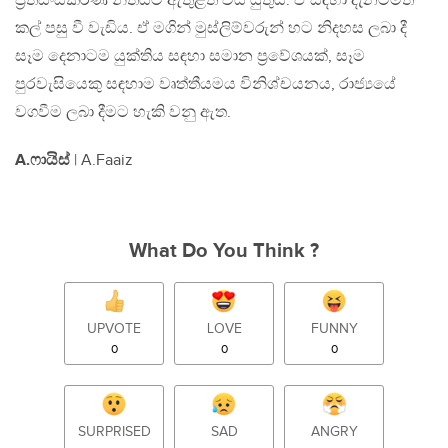
ප්‍රතිසංස්කරණ නීතියට ඇතුළත් විය යුතුය. ඒ සඳහා දැනටමත්
කල් පසු වී වැඩිය. ඒ මගින් මුස්ලිම්වරුන් හට නිදහස ලබා දී
සෑම දෙනාටම යුක්තිය සඳහා සමාන ප්‍රවේශයක්, සෑම
පුරවැසියෙකු සඳහාම වෘත්තීයමය විනිශ්චයනය, රාජ්‍යයේ
වගවීම ලබා දීමට හැකි වනු ඇත.
A.ෆායිස්
| A.Faaiz
What Do You Think ?
UPVOTE
LOVE
FUNNY
0
0
0
SURPRISED
SAD
ANGRY