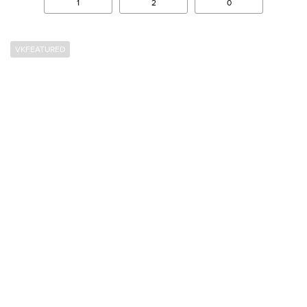
1
2
0
VKFEATURED