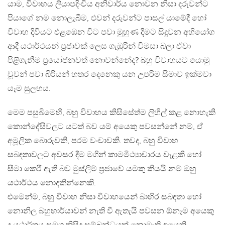
යාම, විවාහය ලියාපදිංචිය අනිවාර්ය නොවන නිසා දරුවන්ට
පියාගේ නම නොලැබීම, එවන් දරුවන්ට පාසල් යාමේදී හෝ
විවාහ දිවියට එළඹෙන විට පවා මුහුණ දීමට සිදුවන අභියෝග
ආදී යථාර්ථයන් ප්‍රජාවක් ලෙස ගැඹුරින් විමසා බලා ඒවා
පිළිගැනීම ප්‍රයෝජනවත් නොවන්නේද? බහු විවාහයට යොමු
වූවන් පවා බිරියන් හතර දෙනෙකු යන උපරිම සීමාව ඉක්මවා
යෑම සුලභය.
මෙම පසුබිමෙහි, බහු විවාහය කිසිසේත්ම ලිහිල් කළ නොහැකි
කොන්දේසිවලට යටත් බව යම් අයෙකු පවසන්නේ නම්, ඒ
අමූලික බොරුවකි, පරම වංචාවකි. තවද, බහු විවාහ
සබඳතාවලට අවසර දීම මගින් කාමමිථ්‍යාචාරය වැළකී හෝ
සීමා කෙරී ඇති බව මුස්ලිම් ප්‍රජාවේ යමකු කියයි නම් ඔහු
යථාර්ථය නොදකින්නෙකි.
එමෙන්ම, බහු විවාහ නිසා විවාහයෙන් බාහිර සබඳතා හෝ
නොනිල බහුභාර්යාවන් නැති වී ඇතැයි පවසන ඕනෑම අයෙකු