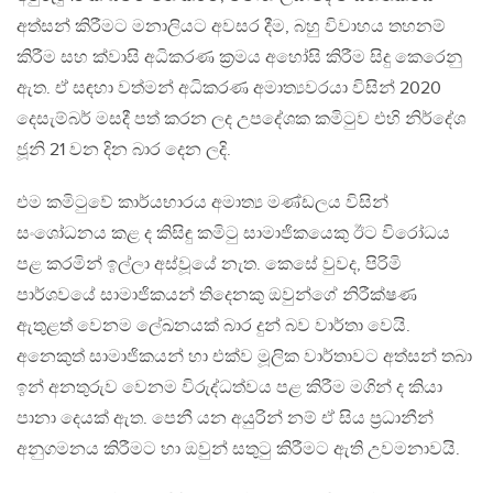
අත්සන් කිරීමට මනාලියට අවසර දීම, බහු විවාහය තහනම්
කිරීම සහ ක්වාසි අධිකරණ ක්‍රමය අහෝසි කිරීම සිදු කෙරෙනු
ඇත. ඒ සඳහා වත්මන් අධිකරණ අමාත්‍යවරයා විසින් 2020
දෙසැම්බර් මසදී පත් කරන ලද උපදේශක කමිටුව එහි නිර්දේශ
ජූනි 21 වන දින බාර දෙන ලදි.
එම කමිටුවේ කාර්යභාරය අමාත්‍ය මණ්ඩලය විසින්
සංශෝධනය කළ ද කිසිඳු කමිටු සාමාජිකයෙකු ඊට විරෝධය
පළ කරමින් ඉල්ලා අස්වූයේ නැත. කෙසේ වුවද, පිරිමි
පාර්ශවයේ සාමාජිකයන් තිදෙනකු ඔවුන්ගේ නිරීක්ෂණ
ඇතුළත් වෙනම ලේඛනයක් බාර දුන් බව වාර්තා වෙයි.
අනෙකුත් සාමාජිකයන් හා එක්ව මූලික වාර්තාවට අත්සන් තබා
ඉන් අනතුරුව වෙනම විරුද්ධත්වය පළ කිරීම මගින් ද කියා
පානා දෙයක් ඇත. පෙනී යන අයුරින් නම් ඒ සිය ප්‍රධානීන්
අනුගමනය කිරීමට හා ඔවුන් සතුටු කිරීමට ඇති උවමනාවයි.