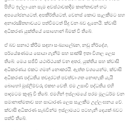
පිහිට ඉල්ලා යන සෑම අවස්ථාවකදීම කාන්තාවන් හට
අපයෝජනයටත්, අපකීර්තියටත්, වෙනස් කොට සැලකීමට සහ
අනාරක්‍ෂිතභාවයට පත්වීමටත් සිදු වන බව දැනෙයි. ක්වාසි
අධිකරණ යුක්තියේ සොහොන් බිමක් වී තිබේ.
ඒ බව සනාථ කිරීම සඳහා සංඛ්‍යාලේඛන, නඩු නිර්දේශ,
පර්යේෂණමය සොයා ගැනීම් සහ සාක්ෂි ඉතා විශාල ලෙස
තිබේ. මෙය සජීවී යථාර්ථයක් වන අතර, යුක්තිය සහ ක්වාසි
අධිකරණය එකට ගමන් නොකරයි. ඇත්ත වශයෙන්ම, ක්වාසි
අධිකරණ පද්ධතිය තවදුරටත් පවත්වා ගත නොහැකි යැයි
බොහෝ මුස්ලිම්වරු එකඟ වෙති. එම උසාවි පද්ධතිය එහි
පාදමටම කුණු වී තිබේ. එමගින් ඉස්ලාමයේ පරම මූලධර්ම වන
සමානාත්මතාව සහ සාධාරණ ලෙස සැලකීම උල්ලංඝනය වේ.
ක්වාසි අධිකරණ සැබවින්ම ඉස්ලාමයට පටහැනි දෙයක් බවට
පත්වී තිබේ.