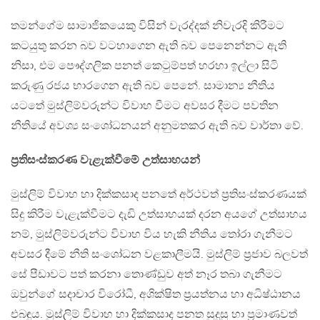
තමන්ගේම සාමාජිකයෙකු විසින් වැරද්දක් නිවැරදි කිරීමට
කටයුතු කරන බව වටහාගෙන ඇති බව පෙනෙන්නට ඇති
නිසා, එම පෞද්ගලික පනත් කෙටුම්පත් හරහා ඉල්ලා සිටි
කරුණු රජය භාරගෙන ඇති බව පෙනේ. සාමාන්‍ය නීතිය
යටතේ මුස්ලිම්වරුන්ට විවාහ වීමට අවසර දීමට පවතින
නීතියේ අවශ්‍ය සංශෝධනයන් අනුමතකර ඇති බව වාර්තා වේ.
ප්‍රතිසංස්කරණ වැළැක්වීමේ උත්සාහයන්
මුස්ලිම් විවාහ හා දික්කසාද පනතේ අර්ථවත් ප්‍රතිසංස්කරණයක්
සිදු කිරීම වැළැක්වීමට දැඩි උත්සාහයක් දරන අයගේ උත්සාහය
නම්, මුස්ලිම්වරුන්ට විවාහ විය හැකි නීතිය තෝරා ගැනීමට
අවසර දීමේ නීති සංශෝධන වළකාලීමයි. මුස්ලිම් ප්‍රජාව බලවත්
සේ පීඩාවට පත් කරනා තොණ්ඩුව අත් නෑර තබා ගැනීමට
ඔවුන්ගේ සදාචාර විරෝධී, අශික්ෂිත ප්‍රයත්නය හා අධිෂ්ඨානය
එබඳුය. මුස්ලිම් විවාහ හා දික්කසාද පනත සුදුසු හා ප්‍රමාණවත්