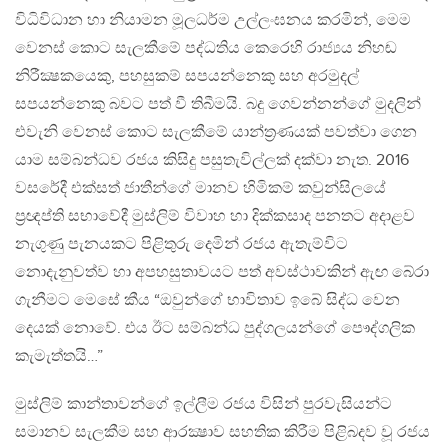
විධිවිධාන හා නියාමන මූලධර්ම උල්ලංඝනය කරමින්, මෙම
වෙනස් කොට සැලකීමේ පද්ධතිය කෙරෙහි රාජ්‍යය නිහඬ
නිරීක්‍ෂකයෙකු, පහසුකම් සපයන්නෙකු සහ අරමුදල්
සපයන්නෙකු බවට පත් වී තිබීමයි. බදු ගෙවන්නන්ගේ මුදලින්
එවැනි වෙනස් කොට සැලකීමේ යාන්ත්‍රණයක් පවත්වා ගෙන
යාම සම්බන්ධව රජය කිසිදු පසුතැවිල්ලක් දක්වා නැත. 2016
වසරේදී එක්සත් ජාතීන්ගේ මානව හිමිකම් කවුන්සිලයේ
ප්‍රඥප්ති සභාවේදී මුස්ලිම් විවාහ හා දික්කසාද පනතට අදාළව
නැගුණු පැනයකට පිළිතුරු දෙමින් රජය ඇතැම්විට
නොදැනුවත්ව හා අපහසුතාවයට පත් අවස්ථාවකින් ඇඟ බේරා
ගැනීමට මෙසේ කීය “ඔවුන්ගේ භාවිතාව ඉබේ සිද්ධ වෙන
දෙයක් නොවේ. එය ඊට සම්බන්ධ පුද්ගලයන්ගේ පෞද්ගලික
කැමැත්තයි…”
මුස්ලිම් කාන්තාවන්ගේ ඉල්ලීම රජය විසින් පුරවැසියන්ට
සමානව සැලකීම සහ ආරක්‍ෂාව සහතික කිරීම පිළිබදව වූ රජය