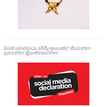
ඔබත් සමාජමාධ්‍ය පරිශීලකයෙක්ද? කියවන්න!
දැනගන්න! ක්‍රියාත්මකවන්න!