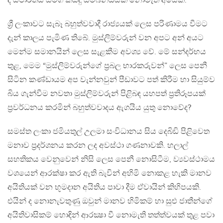
ද යථාර්තය සමග කිසිදු සම්බන්ධයක් නොමැති අයෙකි.
ශ්‍රී ලංකාවට සැබෑ බහුත්වවාදී රාජ්‍යයක් ලෙස පරිණාමය වීමට
දැන් කාලය පැමිණ තිබේ. මුස්ලිම්වරුන් වන අපට අන් අයට
මෙන්ම සමානයින් ලෙස සැළකීම අවශ්‍ය වේ. මේ සන්දර්භය
තුළ, මෙම “මුස්ලිම්වරුන්ගේ ප්‍රබල භාරකරුවන්” ලෙස පෙනී
සිටින කණ්ඩායම අප වැන්නවුන් පීඩාවට පත් කිරීම හා සියුම්ව
බිය ගැන්වීම නවතා මුස්ලිම්වරුන් පිළිබඳ යහපත් ප්‍රතිරූපයක්
ප්‍රවර්ධනය කරමින් බහුත්වවාදය ඇගයිය යුතු නොවේද?
සමස්ත ලංකා ජමියතුල් උලමා සංවිධානය සිය දෙබිඩි පිළිවෙත
මනාව ප්‍රදර්ශනය කරන ලද අවස්ථා ගණනාවකි. හලාල්
සහතිකය වෙනුවෙන් නිසි ලෙස පෙනී නොසිටීම, ව්‍යවස්ථාමය
වශයෙන් ආරක්ෂා කර ඇති බැවින් අහිමි නොකළ හැකි මානව
අයිතියක් වන භූමදාන අයිතිය පාවා දීම ඒවායින් කිහිපයකි.
එයින් ද නොනැවතුණු ඔවුන් මානව හිමිකම් හා සුළු ජාතීන්ගේ
අයිතිවාසිකම් හොඳින් ආරක්‍ෂා වී නොමැති තත්ත්වයක් තුළ පවා