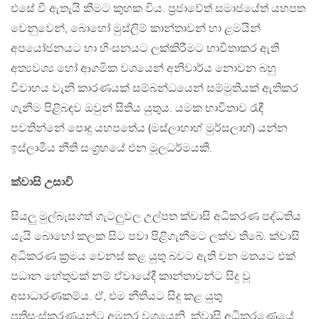
එසේ වී ඇතැයි කීමට කුහක විය. ප්‍රජාවේත් සමාජයේත් යහපත
වෙනුවෙන්, බොහෝ මුස්ලිම් කාන්තාවන් හා ළමයින්
අපයෝජනයට හා හිංසනයට ලක්කිරීමට භාවිතාකර ඇති
අත්‍යවශ්‍ය හෝ ආගමික වශයෙන් අනිවාර්ය නොවන බහු
විවාහය වැනි කාරණයක් සම්බන්ධයෙන් සම්මුතියක් ඇතිකර
ගැනීම පිළිබඳව ඔවුන් සිතිය යුතුය. යමක භාවිතාව රැඳී
පවතින්නේ පොදු යහපතේය (මස්ලාහාහ් මුර්සලාහ්) යන්න
ඉස්ලාමීය නීති සංග්‍රහයේ එන මූලධර්මයකි.
ක්වාසි උසාවි
සියලු මුල්බැසගත් ගැටලුවල උල්පත ක්වාසි අධිකරණ පද්ධතිය
යැයි බොහෝ කලක සිට පවා පිළිගැනීමට ලක්ව තිබේ. ක්වාසි
අධිකරණ ක්‍රමය වෙනස් කළ යුතු බවට ඇති වන මතයට එක්
පධාන හේතුවක් නම් ඒවායේදී කාන්තාවන්ට සිදු වූ
අසාධාරණකම්ය. ඒ, එම නීතියට සිදු කළ යුතු
ප්‍රතිසංස්කරණයන්ට අමතර වශයෙනි. ක්වාසි අධිකරණෙයේ