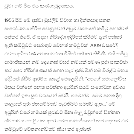
වූවා නම් මිස එය කණගාටුදායකය.
1956 සිට මේ දක්වා මුස්ලිම් විවාහ හා දික්කසාද පනත
සංශෝධනය කිරීම වෙනුවෙන් අඩුම වශයෙන් කමිටු පහක්වත්
පත්කර තිබේ. ඒ සඳහා නිර්දේශ ඉදිරිපත් කිරීමට දැන් පත්කර
ඇති කමිටුවට පෙරාතුව වෙනත් කමිටුවක් 2009 වසරේදී
එවක අධිකරණ අමාත්‍යවරයා විසින් පත් කර තිබිණි. එහි කමිටු
සාමාජිකයන් නම දෙනෙක් වසර නමයක් පමණ පුරා සාකච්ඡා
කර පෙර නිරීක්ෂණයක් ගෙන හැර දක්‌වමින් තම විරුද්ධ මතය
ඉදිරිපත් කිරීම ආරම්භ කළේ මෙලෙසිනි: “අපගේ සමාලෝචිත
මතය වන්නේ පනත පවත්නා අයුරින් එයට සංශෝධන අවශ්‍ය
වන්නේ ඉතා සුළු වශයෙන් බවයි. එමෙන්ම, මෙම පනත දිගු
කාලයක් පුරා ජනසම්මතව පැවතීමට සමත්ව ඇත…” මේ
අයුරින් වසර නමයක් පුරාවට සිතා බැලූ ඔවුන්ගේ චින්තන
ස්වභාවය හෙළි වන අතර මෙම සාමාජිකයන් නම දෙනාම එම
කමිටුවේ චේතනාන්විතව කියා කර ඇත්තේ