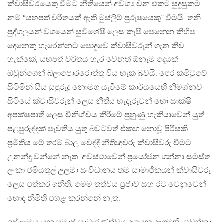
ක්වාසිවරයෙකු වීමට නීතියෙන් අවශ්‍ය වන එකම සුදුසුකම
නම් “යහපත් චරිතයක් ඇති මුස්ලිම් පුරුෂයෙකු” වීමයි. තනි
පුද්ගලයන් වශයෙන් සුවිශේෂී ලෙස කැපී පෙනෙන කිහිප
දෙනෙකු හැරෙන්නට පොදුවේ ක්වාසිවරුන් ගැන කිව
හැක්කේ, යහපත් චරිතය හැර වෙනත් ඕනෑම දෙයක්
ඔවුන්ගෙන් බලාපොරරොත්තු විය හැක බවයි. පෙර කමිටුවේ
සිටිමින් සිය සුපුරුදු නොමග යැවීමේ කාර්යයෙහි නිමග්නව
සිටියේ ක්වාසිවරුන් ලෙස නීතිය හැදෑරූවන් හෝ සාක්ෂි
අපක්ෂපාතී ලෙස විනිශ්චය කිරීමේ පුහුණු හැකියාවෙන් යුත්
පළපුරුද්දක් පැවතිය යුතු බවටවත් එකඟ නොවූ පිරිසකි.
ප්‍රමිතිය මේ තරම් බාල වෙද්දී නීතීඥවරු ක්වාසිවරු වීමට
උනන්දු වන්නේ නැත. අවස්ථාවෙන් ප්‍රයෝජන ගන්නා සමස්‌ත
ලංකා ජමියතුල් උලමා සංවිධානය තම සාමාජිකයන් ක්වාසිවරු
ලෙස පත්කර ගනිති. මෙම තත්වය ප්‍රජාව සහ රට වෙනුවෙන්
හොඳ නිමිති පහළ කරන්නේ නැත.