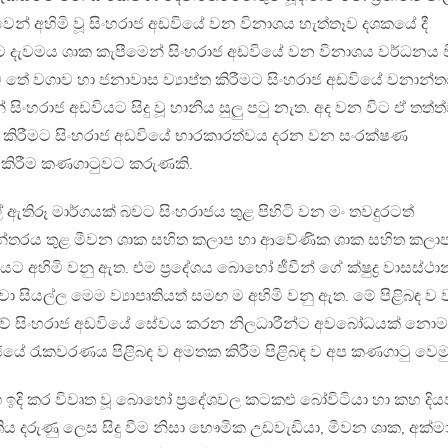
ෙන් අහිමි වූ සිංහරාජ අඩවියේ වන විනාශය හැත්තෑව දශකයේ දී
ට දැවමය ශාක කැපීමෙන් සිංහරාජ අඩවියේ වන විනාශය වර්ධනය ව
 තේ වගාව හා ජනාවාස ව්‍යාප්ත කිරීමට සිංහරාජ අඩවියේ වනාන්ත
සිංහරාජ අඩවියට සිදු වූ හානිය සුලු පටු නැත. අද වන විට ඒ තත්ත
කිරීමට සිංහරාජ අඩවියේ භාරකාරත්වය දරන වන සංරක්ෂණ
ු කිරීම කණගාටුවට කරුණකි.
ගල් ඇතිරූ මාර්ගයක් බවට සිංහරාජය තුළ පිහිටි වන මං තවදුරටත්
න්තරය තුළ මීවන ශාක සහිත කලාප හා ආවේණික ශාක සහිත කලා
අහිමි වනු ඇත. එම ප්‍රදේශය බොහෝ ජීවීන් ගේ ක්ෂුද්‍ර වාසස්ථා
. ඒවා සියල්ල මෙම ව්‍යාපෘතියත් සමඟ ම අහිමි වනු ඇත. මේ පිළිබඳ ව
වේ සිංහරාජ අඩවියේ සේවය කරන නිලධාරීන්ට අවබෝධයක් නොමැ
හරාජයේ රැකවරණය පිළිබඳ ව අමතක කිරීම පිළිබඳ ව අප කණගාටු වෙමු
 ඉදි කර විවෘත වූ බොහෝ ප්‍රදේශවල කටකළු බෝවිටියා හා කහ දි
්තිය දරුණු ලෙස සිදු වීම නිසා භෞමික උඩවැඩියා, මීවන ශාක, අක්ම