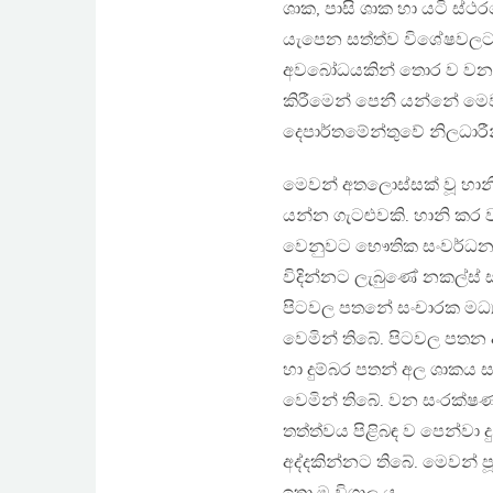
ශාක, පාසි ශාක හා යටි ස්
යැපෙන සත්ත්ව විශේෂවලට 
අවබෝධයකින් තොර ව වනාන්ත
කිරීමෙන් පෙනී යන්නේ මෙ
දෙපාර්තමේන්තුවේ නිලධාරී
මෙවන් අතලොස්සක් වූ හාන
යන්න ගැටළුවකි. හානි කර 
වෙනුවට භෞතික සංවර්ධනයන්
විදින්නට ලැබුණේ නකල්ස් 
පිටවල පතනේ සංචාරක මධ්‍ය
වෙමින් තිබේ. පිටවල පතන ආ
හා දුම්බර පතන් අල ශාකය 
වෙමින් තිබේ. වන සංරක්ෂණ ද
තත්ත්වය පිළිබඳ ව පෙන්වා ද
අද්දකින්නට තිබේ. මෙවන් පූ