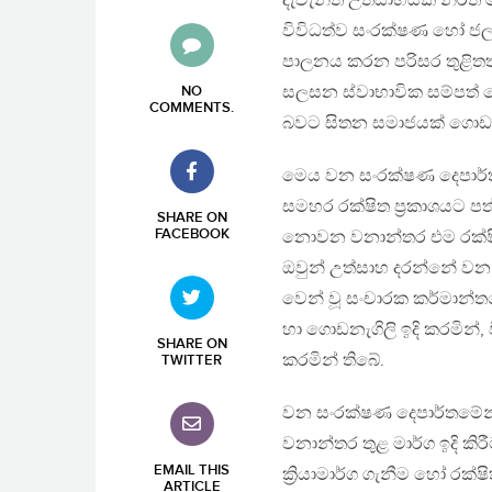
දැවැන්ත උත්සාහයක නිරත ව
විවිධත්ව සංරක්ෂණ හෝ ජල 
පාලනය කරන පරිසර තුළිතත
සලසන ස්වාභාවික සම්පත්
NO
COMMENTS
.
බවට සිතන සමාජයක් ගොඩන
මෙය වන සංරක්ෂණ දෙපාර්ත
සමහර රක්ෂිත ප්‍රකාශයට පත්
SHARE ON
FACEBOOK
නොවන වනාන්තර එම රක්ෂි
ඔවුන් උත්සාහ දරන්නේ වන 
වෙන් වූ සංචාරක කර්මාන්ත
හා ගොඩනැගිලි ඉදි කරමින්
SHARE ON
කරමින් තිබේ.
TWITTER
වන සංරක්ෂණ දෙපාර්තමේන්
වනාන්තර තුළ මාර්ග ඉදි කි
EMAIL THIS
ක්‍රියාමාර්ග ගැනීම හෝ රක්
ARTICLE