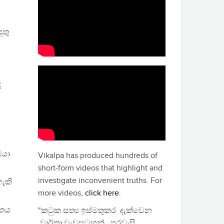
ුතු
ද
ියා
Vikalpa has produced hundreds of
short-form videos that highlight and
investigate inconvenient truths. For
හැකි
more videos,
click here
.
්තය
"කටුක සත්‍ය ඉස්මතුකර දැක්වෙන
වාර්තා වැඩසටහන්, පුරවැසි