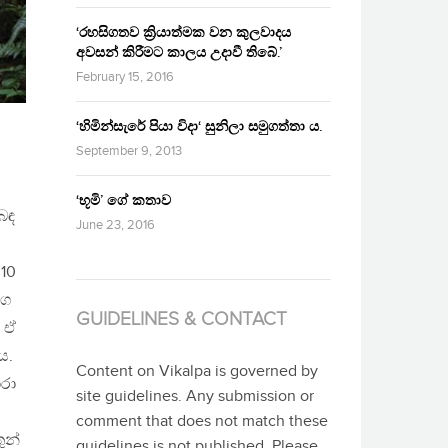
‘රහසිගතව ක්‍රියාත්මක වන කුලවාදය
අවසන් කිරීමට කාලය උදාවී තිබේ.’
February 15, 2016
‘හිමින්සැරේ පියා විදා‘ සුනිලා සමුගත්තා ය.
.
September 9, 2013
‘භූමි’ ගේ කතාව
බඳ
June 23, 2016
10
්ග
GUIDELINES & CONTACT
ම ඒ
ය.
Content on Vikalpa is governed by
ාරා
site guidelines. Any submission or
comment that does not match these
ුන්
guidelines is not published. Please