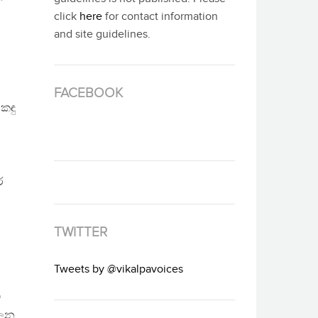
click
here
for contact information
and site guidelines.
FACEBOOK
කඳු
ර
TWITTER
Tweets by @vikalpavoices
ය
ාලන