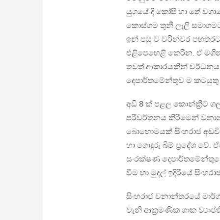
යුගයේ දී කෝපි හා තේ වගාව
කොස්ගම තුනී ලෑලි සමාගම
ඉන් පසු ව වරින්වර පහතරට
එළිපෙහෙළි කෙරින. ඒ මගින් 
තවත් ආකාරයකින් වර්ධනය 
දෙපාර්තමේන්තුව ම කටයුත
අඩි 8 ක් පළල කොන්ක්‍රීට් 
පරිවර්තනය කිරීමෙන් වනා
බොහොමයක් සිංහරාජ අඩවියට 
හා ගොදුරු බිම් ප්‍රදේශ වේ
සංරක්ෂණ දෙපාර්තමේන්තු
වීම හා මුදල් ඉදිරියේ සිං
සිංහරාජ වනාන්තරයේ මාර්ග
වැනි ආක්‍රමණික ශාක ව්‍යාප