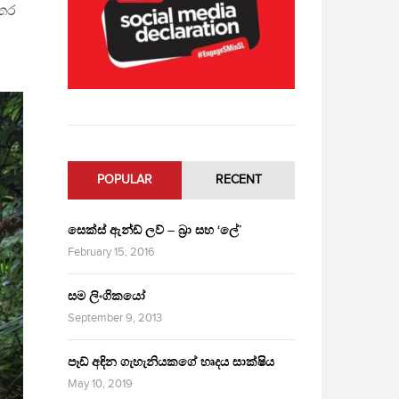
්තර
POPULAR
RECENT
සෙක්ස් ඇන්ඩ් ලව් – බ්‍රා සහ ‘ලේ’
February 15, 2016
සම ලිංගිකයෝ
September 9, 2013
පෑඩ් අඳින ගැහැනියකගේ හෘදය සාක්ෂිය
May 10, 2019