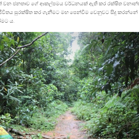
වත් වන ජනතාව ගේ ආකල්පමය වර්ධනයක් ඇති කර රක්ෂිත වනාන
ීවිතය සුරක්ෂිත කර ගැනීමට මඟ පෙන්වීම වෙනුවට සිදු කරන්නේ
ිරීමට ය.