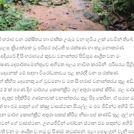
ිංහරාජ වන රක්ෂිතය හා ජාතික උරුම වන භූමිය ලක් වෙමින් තිබේ
් ලෙස ක්‍රියාත්මක වූ පරිසර පද්ධති සංරක්ෂණ හා කළමනාකරණ
 අදියරේ දී සිංහරාජයේ කුඩව වනාන්තර පිවිසුම ආශ්‍රිත වන මං
ණ දෙපාර්තමේන්තුවේ අභිමත බලය භාවිත කරමිනි. පරිසරය පිළි
ෙනෙක් මේ සඳහා විරෝධතාවය පළ කරද්දී වන සංරක්ෂණ
න් කිහිප දෙනෙකු ගේ වුවමනා ව මත සිංහරාජ වනාන්තරය තුළ අඩි 
 ක් පමණ දිග මාර්ගය කොන්ක්‍රීට් ගල් අතුරා සකස් කිරීම, ජල මාර
රීම ඇතුළු ඉදිකිරීම් ගණනාවක් වනාන්තරය තුළ සිදු කෙරින. ඒ සමඟ 
ණයක් හා එම සතුන් ගේ ක්ෂුද්‍ර වාසස්ථාන සියල්ල ම එම ජීවීන්ට අහිමි වි
ාර්ග කොන්ක්‍රීට් අතුරා සකස් කිරීම නිසා පස් කණ්ඩි තුළ ගුල් හ
ුළුවන් ගේ වාසස්ථාන, උභයජීවීන් බෝවන ස්ථාන එම සතුන්ට අහිමි
ි වන මං ආශ්‍රිත ව හමු වූ පිණුම් කටුස්සන්, පළා පොළගුන් වැනි සත