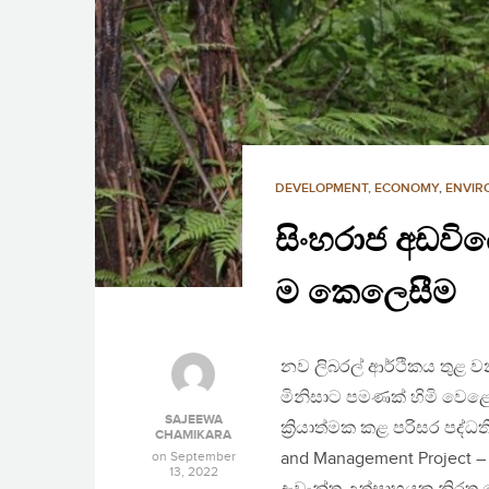
DEVELOPMENT, ECONOMY
,
ENVIR
සිංහරාජ අඩව
ම කෙලෙසීම
නව ලිබරල් ආර්ථිකය තුළ වන
මිනිසාට පමණක් හිමි වෙළ
SAJEEWA
ක්‍රියාත්මක කළ පරිසර පද්
CHAMIKARA
on
September
and Management Project –
13, 2022