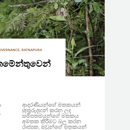
GOVERNANCE
,
RATNAPURA
තමේන්තුවෙන්
ආදරණීයන්ගේ මතකයන්
ත
(අතුරුදහන් කරන ලද
n
සමීපතමයන්ගේ මතකය
අමතක කිරීමට බල කරන
රාජ්‍යක, ඔවුන්ගේ මතකයන්