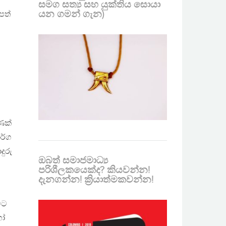
සමග සත්‍ය සහ යුක්තිය සොයා
යන ගමන් ගැන)
පත්
ණක්
ර්ග
ුරු
ඔබත් සමාජමාධ්‍ය
පරිශීලකයෙක්ද? කියවන්න!
දැනගන්න! ක්‍රියාත්මකවන්න!
මට
හෝ