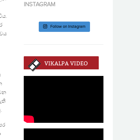
INSTAGRAM
ිය.
ර
Follow on Instagram
්වය
ප
න
 වන
ති
.
යපර
ා