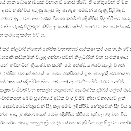
ථරයේ ශාක බොහොමයක් විනාශ වී ගොස් තිබේ. ඒ හේතුවෙන් ඒ මත
ද එම තත්ත්වය දරුණු ලෙස බලපා ඇත. මෙවන් කරුණු පිළිබඳ ව
ර තුළ, වන ආවරණය විවෘත කරමින් ඉදි කිරීම් සිදු කිරීමට කටය
වැනි කරුණු පිළිබඳ ව කිසිදු අවබෝධයකින් තොර ව වන සංරක්ෂණ
න් කටයුතු කරන බව ය.
ි කර නිලධාරීන්ගෙන් රක්ෂිත වනාන්තර ආරක්ෂා කර ගත හැකි වේ
ව්‍යාපෘති කඩිනමින් වැළඳ ගන්නා එවන් නිලධාරීන් වන සංරක්ෂණය
 කඩිනමින් ක්‍රියාත්මක කරති. මේ තත්ත්වය අපට පළමු ව අත්
සංරක්ෂිත වනාන්තරයේ ය. මෙම රක්ෂිතයේ ඉතා ම වැරදි ස්ථානයක
ස්ථානයක් ඉදි කිරීම නිසා බොහෝ ආවේණික ජීවීන් රටට අහිමි
ශ්‍රිත ව ජීවත් වන නකල්ස් කඳුකරයට ආවේණික දුම්බර ගල්පර මැඩ
සංචාරකයන් මෙම ප්‍රදේශයේ අධික ව ගැවසීම නිසා විනාශයට ලක්
ෙපාර්තමේන්තුවෙන් සිදු කළ මෙම ඉදි කිරීම් හේතුවෙන් සිදු විය 
ුන්න ද බලහත්කාරයෙන් මෙම ඉදිකිරීම් කිරීමේ ප්‍රතිඵල අද වන විට
ර්වාදර්ශ මත ඉගෙනුම් ක්‍රියාවලියක් නොමැති වීම තුළ සිදු වන අනර