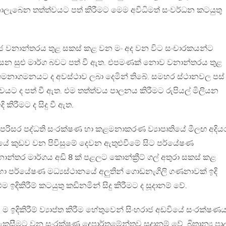
ලැබෙන තත්ත්වයට පත් කිරීමට මෙම අවිධිමත් සංවර්ධන කටයුතු
ිංහරාජ වනාන්තරය තුළ සකස් කළ වන මං අද වන විට සංචාරකයන්ට
සන සුළු මාර්ග බවට පත් වී ඇත. එපමණක් නොව වනාන්තරය තුළ
ගමනාගමනයට ද අවස්ථාව ලබා දෙමින් තිබේ. සමහර ස්ථානවල පස් 
යට ද පත් වී ඇත. එම තත්ත්වය පාලනය කිරීමට රුපියල් මිලියන
කිරීමට ද සිදු වී ඇත.
ද්දී පරිසර පද්ධති සංරක්ෂණ හා කළමනාකරණ ව්‍යාපෘතියේ මීලඟ අදිය
යේ කුඩව වන පිවිසුමේ දෙවන ඇතුළුවීමේ සිට පර්යේෂණ
වනාන්තර මාර්ගය අඩි 8 ක් පළලට කොන්ක්‍රීට් ගල් අතුරා සකස් කළ
 හා පර්යේෂණ මධ්‍යස්ථානයේ අලුතින් ගොඩනැගිලි ගණනාවක් ඉදි
ම ඉදිකිරීම් කටයුතු කඩිනමින් සිදු කිරීමට ද සූදානම් වේ.
 ම ඉදිකිරීම් ව්‍යාප්ත කිරීම හේතුවෙන් සිංහරාජ අඩවියේ සංරක්ෂණ
සීමට වන සංරක්ෂණ දෙපාර්තමේන්තුව සූදානම් වේ. බ්‍රිතාන්‍ය ප