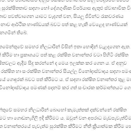
ේ. එම ව්‍යාපෘතියට අනුව රක්ෂිත වනාන්තර යනු තවදුරටත් ජෛව
සුරක්ෂිතතාව සඳහා හෝ දේශගුණික විපර්යාස ඇතුළු ස්වාභාවික වි
ාව පවත්වාගෙන යාමට වැදගත් වන, සියලු ජීවීන්ට රැකවරණය
 නොව ආර්ථික භාණ්ඩයක් බවට පත් කළ හැකි වෙළෙද භාණ්ඩයක්
ගමින් තිබේ.
මේන්තුවේ සමහර නිලධාරීන් විසින් ඉතා හොඳින් වැළදගෙන ඇත.
 කිරීම හා ප්‍රකාශයට පත් කළ රක්ෂිත වනාන්තර වටා පිහිටි රක්ෂිත
තවලට ඈදීම සිදු කරන්නේ ද මෙය ඉලක්ක කර ගෙන ය. ඒ අනුව
රක්ෂිත හා සංරක්ෂිත වනාන්තර සියල්ල විනෝදාස්වාදය සඳහා පම
යේ ගොදුරක් බවට පත් කිරීමට ය. ඒ සඳහා රක්ෂිත වනාන්තර තුළ මා
, විනෝදාස්වාදය පමණක් පදනම් කර ගත් සංචාරක කර්මාන්තයට ගොද
තුවේ සමහර නිලධාරීන් බොහෝ කැමැත්තක් දක්වන්නේ රක්ෂිත
රීමට හා ගොඩනැගිලි ඉදි කිරීමට ය. ඔවුන් වන අපරාධ මැඩපැවැත්වී
ෂිත වනාන්තරයේ පැවැත්ම සුරක්ෂිත කිරීමට නීති ක්‍රියාත්මක කිරීම 