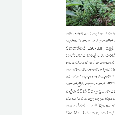
මේ තත්ත්වයට අද වන විට ස
ලෝක බැංකු ණය ව්‍යාපෘතික
ව්‍යාපෘතියේ (ESCAMP) පළමු
සංවර්ධනය කළේ වන සංරක්ෂ
අවබෝධයක් සහිත බොහෝ ද
දෙපාර්තමේන්තුවේ නිලධාරී
ක් පමණ පළල හා කිලෝමීටර 2
කොන්ක්‍රීට් අතුරා සකස් කි
ආශ්‍රිත ජීවීන් විශාල ප්‍රමා
වනාන්තරය තුළ ජලය බැස යන ම
ගෙන ජීවත් වන මිරිදිය කක
විය. සිංහරාජය තුළ පෙර පැවත