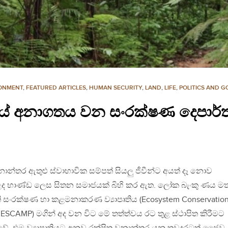
ONMENT
,
FEATURED ARTICLES
,
HUMAN SECURITY
,
LAND
,
LIFE
,
POLITICS AND 
ියේ අනාගතය වන සංරක්ෂණ දෙපාර්
ාන්තර ඇතුළු ස්වාභාවික සම්පත් සියලු ජීවීන්ට අයත් දෑ නොව
ෙද භාණ්ඩ ලෙස සිතන සමාජයක් බිහි කර ඇත. ලෝක බැංකු ණය ම
ධති සංරක්ෂණ හා කළමනාකරණ ව්‍යාපෘතිය (Ecosystem Conservatio
 ESCAMP) මගින් අද වන විට මේ තත්ත්වය රට තුළ ස්ථාපිත කිරීමට