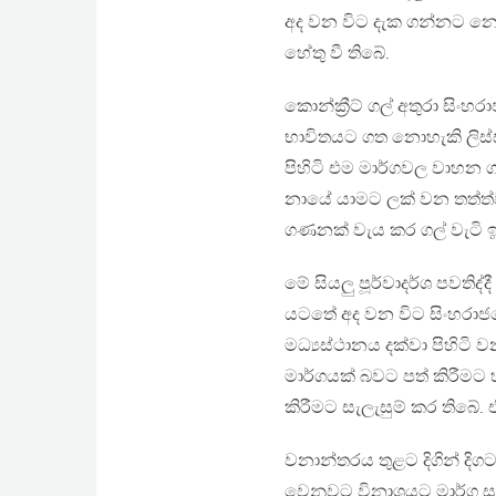
අද වන විට දැක ගන්නට නො
හේතු වී තිබේ.
කොන්ක්‍රීට් ගල් අතුරා ස
භාවිතයට ගත නොහැකි ලිස්
පිහිටි එම මාර්ගවල වාහන 
නායේ යාමට ලක් වන තත්ත්ව
ගණනක් වැය කර ගල් වැටි ඉදි 
මේ සියලු පූර්වාදර්ශ පවති
යටතේ අද වන විට සිංහරාජ
මධ්‍යස්ථානය දක්වා පිහිටි 
මාර්ගයක් බවට පත් කිරීමට
කිරීමට සැලැසුම් කර තිබේ. එ
වනාන්තරය තුළට දිගින් දිගට
වෙනුවට විනාශයට මාර්ග සැක