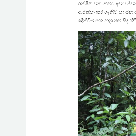
රක්ෂිත වනාන්තර අවට ජී
ආරක්ෂා කර ගැනීම හා ජන ජ
ඉදිකිරීම් කොන්ත්‍රාත්තු සිදු ක