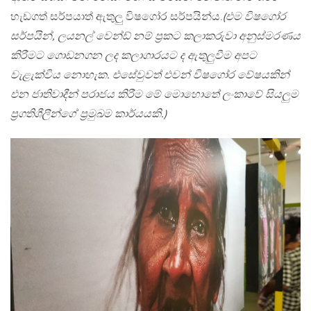
හැඩගත් සර්පයාත් ඇතුලු විෂගෝර සර්පයින්ය.
(එම විෂගෝර
සර්පයින්, ලයනල් වෙන්ඩ් නම් ප්‍රකට කලාකරුවා අනුස්මරණය
කිරීමට ගොඩනගන ලද කලාගාරයට ද ඇතුලුවීම අපට
වැළැක්විය නොහැක. එසේවුවත් එවන් විෂගෝර වේෂයකින්
එන ජාතිවාදීන් පරාජය කිරීම මේ මොහොතේ ලංකාවේ සියලුම
ප්‍රගතිශීලීන්ගේ ප්‍රමුඛම කාර්යයකි.)