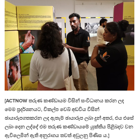
[ACTNOW තරුණ කණ්ඩායම විසින් සංවිධානය කරන ලද
මෙම ප්‍රදර්ශනයට, විකල්ප වෙබ් අඩවිය විසින්
ඡායාරූපගතකරන ලද ඇතැම් ඡායාරූප ලබා දුන් අතර, එය එසේ
ලබා දෙන ලද්දේ එම තරුණ කණ්ඩායමේ යුක්තිය පිළිබදව වන
ඇවිලෙමින් ඇති අනුරාගය තවත් අවුලනු පිණිස ය.]