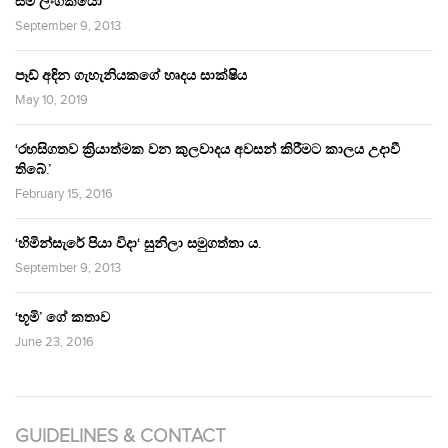
සම ලිංගිකයෝ
September 9, 2013
පෑඩ් අඳින ගැහැනියකගේ හෘදය සාක්ෂිය
May 10, 2019
‘රහසිගතව ක්‍රියාත්මක වන කුලවාදය අවසන් කිරීමට කාලය උදාවී
තිබේ.’
February 15, 2016
‘හිමින්සැරේ පියා විදා‘ සුනිලා සමුගත්තා ය.
September 9, 2013
‘භූමි’ ගේ කතාව
June 23, 2016
GUIDELINES & CONTACT