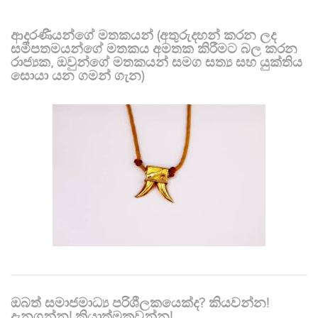
ආදරණීයන්ගේ මතකයන් (අතුරුදහන් කරන ලද
සමීපතමයන්ගේ මතකය අමතක කිරීමට බල කරන
රාජ්‍යක, ඔවුන්ගේ මතකයන් සමග සත්‍ය සහ යුක්තිය
සොයා යන ගමන් ගැන)
ඔබත් සමාජමාධ්‍ය පරිශීලකයෙක්ද? කියවන්න!
දැනගන්න! ක්‍රියාත්මකවන්න!