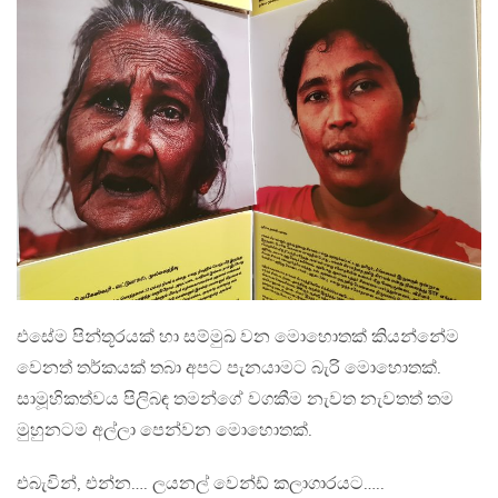
එසේම පින්තූරයක් හා සම්මුඛ වන මොහොතක් කියන්නේම
වෙනත් තර්කයක් තබා අපට පැනයාමට බැරි මොහොතක්.
සාමූහිකත්වය පිලිබඳ තමන්ගේ වගකීම නැවත නැවතත් තම
මුහුනටම අල්ලා පෙන්වන මොහොතක්.
එබැවින්, එන්න…. ලයනල් වෙන්ඩ් කලාගාරයට…..