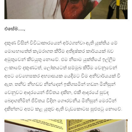
එසේම…..,
දකුණ විසින් විවිධාකාරයෙන් අර්ථගන්වා ඇති යුක්තිය මේ
මොහොතේත් කැමරාගත කිරීම අතිදුෂ්කර කාර්යයක් බව
අමුතුවෙන් කිවයුතු නොවේ. එම නිසාම යුක්තියේ ඉල්ලීම
ලංකාවේ දකුණටත්, ලෝකයටත් සම්මුඛ කිරීම වෙනුවෙන්
අපට වෙහෙසකර අභ්‍යාසයක යෙදීමට වීම අනිවාර්යයක් වී
ඇත. තනිව නිහඩව නින්දෙන් ඉකිගසමින් හඩන මිනිසුන්
වෙනුවට ආදරයෙන් ජීවිතය දකින, එකී ආදරයේ සුවඳ
බෙදාගනිමින් ජීවිතය විදින ගෞරවනීය මිනිසුන් මෙරටින්
දකින්නට අපට කළ යුතුව ඇති වැඩකොටස සුළුපටු නොවේ.