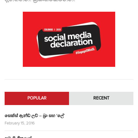
POPULAR
RECENT
සෙක්ස් ඇන්ඩ් ලව් – බ්‍රා සහ ‘ලේ’
February 15, 2016