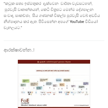
"කටුක සත්‍ය ඉස්මතුකර දැක්වෙන වාර්තා වැඩසටහන්,
පුරවැසි වෘතාන්තයන්, කෙටි චිත්‍රපට මෙන්ම දේශපාලන
සංවාද, සාකච්ඡා, සිය ගණනක් විකල්ප පුරවැසි වෙබ් අඩවිය
නිශ්පාදනය කර ඇත. පිවිසෙන්න අපගේ
YouTube
වීඩියෝ
චැනලයට."
ආරක්ෂාවන්න..!