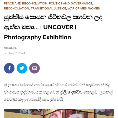
PEACE AND RECONCILIATION
,
POLITICS AND GOVERNANCE
,
RECONCILIATION
,
TRANSITIONAL JUSTICE
,
WAR CRIMES
,
WOMEN
යුක්තිය සොයන ජීවිතවල සඟවන ලද
ඇත්ත කතා… | UNCOVER |
Photography Exhibition
VIKALPA
on
July 7, 2024
ශ්‍රී ලංකා රාජ්‍යයේ අපරාධකාරීත්වයේ තවත් එක් කැඩපතක් බදු
ඡායාරූප ප්‍රදර්ශණයක් එළඹෙන
ජූලි 8 දක්වා
, කොළඹ, ලයනල්
වෙන්ඩ් කලාගාරයේදී පැවැත්වෙයි.