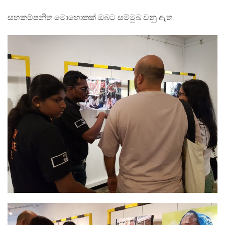
සහකම්පනිත මොහොතක් ඔබට සම්මුඛ වනු ඇත.