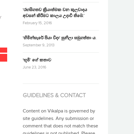
‘රහසිගතව ක්‍රියාත්මක වන කුලවාදය
අවසන් කිරීමට කාලය උදාවී තිබේ.’
February 15, 2016
‘හිමින්සැරේ පියා විදා‘ සුනිලා සමුගත්තා ය.
September 9, 2013
‘භූමි’ ගේ කතාව
June 23, 2016
GUIDELINES & CONTACT
Content on Vikalpa is governed by
site guidelines. Any submission or
comment that does not match these
guidelines is not published. Please