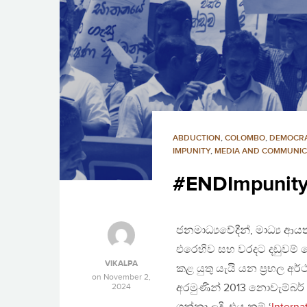
ABDUCTION
,
COLOMBO
,
DEMOCR
IMPUNITY
,
MEDIA AND COMMUNIC
#ENDImpunity 
ජනමාධ්‍යවේදීන්, මාධ්‍ය 
එරෙහිව සහ වරදට දඩුවම් න
VIKALPA
කළ යුතු යැයි යන ප්‍රභල අර
on
November 2,
2024
අරමුණින් 2013 නොවැම්බර්