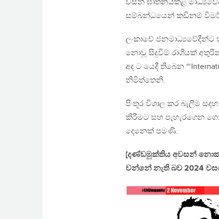
විසින් ඝාතනයකළ මාධ්‍යවේදී
සම්බන්ධයෙන් කඩිනම් විම
ලංකාවේ ජනමාධ්‍යවේදීන්ට 
නොවූ සිදුවීම් රාශියක් අතුරින
අද ට යෙදී තිබෙන “‘Internati
නිමිත්තෙනි.
පිංතූර විශාල කර බැලීම ස
කිරීමට සහ පැහැරගෙන ගොස
දෙනෙක් පමණි.
[දණ්ඩමුක්තිය අවසන් නොකර
වන්නේ නැති බව 2024 වසරේ 