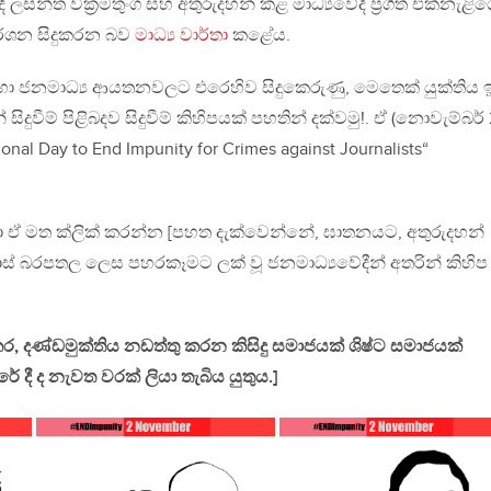
 ලසන්ත වික්‍රමතුංග සහ අතුරුදහන් කළ මාධ්‍යවේදී ප්‍රගීත් එක්නැළ
ර්ශන සිදුකරන බව
මාධ්‍ය වාර්තා
කළේය.
හා ජනමාධ්‍ය ආයතනවලට එරෙහිව සිදුකෙරුණු, මෙතෙක් යුක්තිය ඉ
් සිදුවීම් පිළිබදව සිදුවීම් කිහිපයක් පහතින් දක්වමු!. ඒ (නොවැම්බර් 
onal Day to End Impunity for Crimes against Journalists“
දහා ඒ මත ක්ලික් කරන්න [පහත දැක්වෙන්නේ, ඝාතනයට, අතුරුදහන්
් බරපතල ලෙස පහරකෑමට ලක් වූ ජනමාධ්‍යවේදීන් අතරින් කිහිප
, දණ්ඩමුක්තිය නඩත්තු කරන කිසිදු සමාජයක් ශිෂ්ට සමාජයක්
දී ද නැවත වරක් ලියා තැබිය යුතුය.]