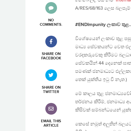
ගන්නා ලදි. එය නම් ‘
Interna
A/RES/68/163 ලෙස බලපෑම් 
NO
#ENDImpunity ලංකාව තුළ..!
COMMENTS
.
විශේෂයෙන් ලංකාව තුළ පස
මාධ්‍ය සේවකයන්ට වෙත එල්
SHARE ON
වරදකරුවෙකු කිරීමට බලධාරී
FACEBOOK
සේවකයින් 44 දෙනෙක් ඝා
පමණක් ජනමාධ්‍යට එල්ලක
තෙක් යුක්තිය ඉටු වී නැත.)
SHARE ON
TWITTER
මේ කාලය තුළ ජනමාධ්‍යවේදීන්
තර්ජනය කිරීම්, ජනමාධ්‍ය අය
කිසිවක් සම්බන්ධයෙන් යුක්
EMAIL THIS
කෙසේ නමුත් අලුතින් බලයට
ARTICLE