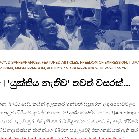
ACY
,
DISAPPEARANCES
,
FEATURED ARTICLES
,
FREEDOM OF EXPRESSION
,
HUMA
ATIONS
,
MEDIA FREEDOM
,
POLITICS AND GOVERNANCE
,
SURVELLIANCE
| ‘යුක්තිය නැතිව’ තවත් වසරක්…
ආයතන, මාධ්‍ය සේවකයින් ඉලක්කර ගනිමින් සිදුකරන ලද අපරාධවලට
ොළබා සිටීමේ අවස්ථාව හෙවත් දණ්ඩමුක්තිය අවසන් [#endimpun
්ථයෙන් ලොව පුරා එවැනි අපරාධ සිදුකරන රාජ්‍යන්ට බලපෑම් කිරීමේ
 2වනදා එක්සත් ජාතීන්ගේ 68වන සමුලුවේදී එකගතාවයක් ඇති කර