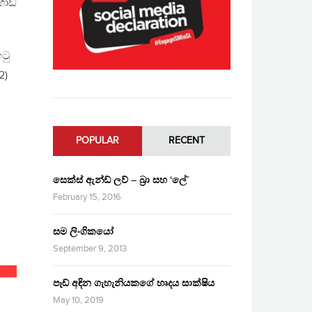
ිගොඩ
ටු
2)
POPULAR
RECENT
සෙක්ස් ඇන්ඩ් ලව් – බ්‍රා සහ ‘ලේ’
February 15, 2016
සම ලිංගිකයෝ
September 9, 2013
පෑඩ් අඳින ගැහැනියකගේ හෘදය සාක්ෂිය
May 10, 2019