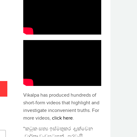
Vikalpa has produced hundreds of
short-form videos that highlight and
investigate inconvenient truths. For
more videos,
click here
.
"කටුක සත්‍ය ඉස්මතුකර දැක්වෙන
වාර්තා වැඩසටහන්, පුරවැසි