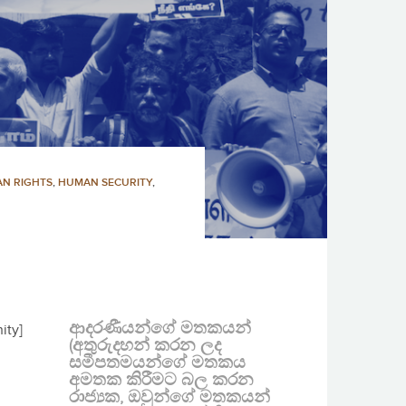
N RIGHTS
,
HUMAN SECURITY
,
ආදරණීයන්ගේ මතකයන්
ity]
(අතුරුදහන් කරන ලද
සමීපතමයන්ගේ මතකය
අමතක කිරීමට බල කරන
රාජ්‍යක, ඔවුන්ගේ මතකයන්