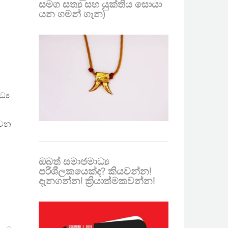
සමග සත්‍ය සහ යුක්තිය සොයා
යන ගමන් ගැන)
්‍ය
 වන
ඔබත් සමාජමාධ්‍ය
පරිශීලකයෙක්ද? කියවන්න!
දැනගන්න! ක්‍රියාත්මකවන්න!