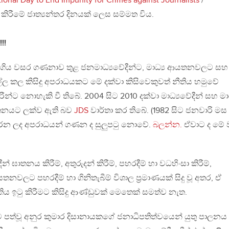
tional Day to End Impunity for Crimes against Journalists
/
කිරීමේ ජාත්‍යන්තර දිනයක් ලෙස සම්මත විය.
!!
ුගිය වසර ගණනාව තුළ ජනමාධ්‍යවේදීන්ට, මාධ්‍ය ආයතනවලට සහ
ල කල කිසිදු අපරාධයකට මේ දක්වා කිසිවෙකුවත් නීතිය හමුවේ
න්ට නොහැකි වී තිබේ. 2004 සිට 2010 දක්වා මාධ්‍යවේදීන් සහ මාධ
තනයට ලක්ව ඇති බව
JDS
වාර්තා කර තිබේ. (1982 සිට ජනවාරි මස
රන ලද අපරාධයන් ගණන ද සුලුපටු නොවේ.
බලන්න.
ඒවාට ද මේ
 ඝාතනය කිරීම්, අතුරුදන් කිරීම්, පහරදීම් හා වධහිංසා කිරීම්,
තනවලට පහරදීම් හා ගිනිතැබීම් විශාල ප්‍රමාණයක් සිදු වූ අතර, ඒ
තිය ඉටු කිරීමට කිසිදු ආණ්ඩුවක් මෙතෙක් සමත්ව නැත.
 පත්වූ අනුර කුමාර දිසානායකගේ ජනාධිපතිත්වයෙන් යුතු පාලනය