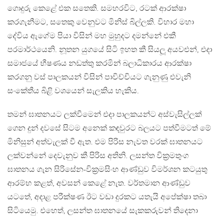
ගොදුරු කෙළේ එක සතෙකි. සමහරවිට, රටක් ආරක්ෂා
කරගැනීමට, සතෙකු වෙනුවට මිනිස් බිල්ලකි. විහාර මහා
දේවිය ඇගේම පියා විසින් මහ මුහුදට දමන්නේ එකී
පරමාර්ථයෙනි. නූතන යුගයේ සිටි ඉහත කී සියලූ අයවළුන්, එදා
සමාජයේ භීෂණය නඩත්තු කරමින් බලාධිකාරය ආරක්ෂා
කරගනු වස් පාලකයන් විසින් පාවිච්චියට ගැනුණු එවැනි
සංකේතීය බිළි වශයෙන් සැලකිය හැකිය.
තමන් ඝාතනයට ලක්වීමෙන් එදා පාලකයන්ට අස්වැසිල්ලක්
ගෙන දුන් දවසේ සිටම අනෙක් කඳවුරට බලයට පත්වීමටත් මේ
මිනිසුන් අත්වැලක් වී ඇත. එම පිරිස නැවත වරක් ඝාතනයට
ලක්වන්නේ දෙවැනුව කී පිරිස අතිනි. ලසන්ත වික්‍රමතුංග
ඝාතනය ගැන සිරිසේන-වික්‍රමසිංහ ආණ්ඩුව විමර්ශන කටයුතු
ආරම්භ කළත්, අවසන් කෙළේ නැත. වර්තමාන ආණ්ඩුව
යටතේ, අදාළ පරීක්ෂණ ඊට වඩා දුරකට යතැයි අපේක්ෂා තබා
සිටියෙමු. එහෙත්, ලසන්ත ඝාතනයේ සැකකරුවන් තිදෙනා