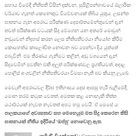
සහාය වීමේදී නීතිපති විසින් දක්වන, සුපිළිපන්භාවයේ ඕලාරික
චර්යාව ගැනත් කෙනෙකුට විවේචනයක් තිබිය යුතුය. ලසන්ත
ඝාතනය ගැන අපරාධ පරීක්ෂණ දෙපාර්තමේන්තුවෙන් දැන්
තවත් පරීක්ෂණ වටයක් සිදු වේගෙන යන අතරේ මොවුන්
නඩුවෙන් නිදහස් කරන ලෙස නීතිපතිවරයා නියෝග කිරීම
කොහෙත්ම කාලෝචිත නොවන බව පෙන්වා දිය යුත්තේ
එබැවිනි. එම තීරණය ගැනීමට කලින්, අඩු වශයෙන් දැන්
සිදුවෙමින් පවතින එකී අලූත් පරීක්ෂණවල ප්‍රගතියවත්, අදාළ
පොලිස් අංශවලින් නීතිපතිවරයා විමසා නැති බව කියනු ලැබේ.
මෙවැනි අපරාධවල දීර්ඝ ඉතිහාසය දෙස ආපසු හැරී බැලීමේදී,
මොන තරම් කටුක වෙතත්, අමතක කළ නොහැකි තිත්ත
යථාර්ථයක් නැවත නැවතත් අපට හමු වෙයි. ඒ මෙසේ ය:
පාලකයාගේ අවශ්‍යතාව සහ මෙහෙයුම මත සිදු කෙරෙන කිසි
ඝාතනයක් නීතිය ඉදිරියේ ‘ඔප්පු’ නොවෙනු ඇත.