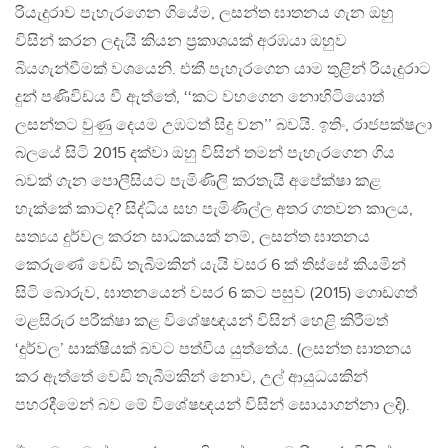
රියැදුරාව පැහැරගෙන ගියේම, ලසන්ත ඝාතනය ගැන ඔහු
විසින් කරන ලදැයි කියන ප්‍රකාශයක් අරඹයා ඔහුව
බියගැන්වීමක් වශයෙනි. එකී පැහැරගෙන යාම තුළින් රියැදුරාට
දුන් පණිවිඩය වී ඇත්තේ, ‘‘කට වහගෙන නොහිටියොත්
ලසන්තට වුණු දෙයම උඹටත් සිදු වන’’ බවයි. ඉතිං, රාජපක්ෂලා
බලයේ සිටි 2015 දක්වා ඔහු විසින් තමන් පැහැරගෙන ගිය
බවක් ගැන පොලීසියට පැමිණිලි කරතැයි අපේක්ෂා කළ
හැක්කේ කාටද? සිද්ධිය සහ පැමිණිල්ල අතර ගතවන කාලය,
සත්‍යය දුර්වල කරන සාධකයක් නම්, ලසන්ත ඝාතනය
කෙරුණේ වෙඩි තැබීමකින් යැයි වසර 6 ක් තිස්සේ කියමින්
සිටි බොරුව, ඝාතනයෙන් වසර 6 කට පසුව (2015) ගොඩගත්
මළසිරුර පරීක්ෂා කළ විශේෂඥයන් විසින් හෙළි කිරීමත්
‘දුර්වල’ සාක්ෂියක් බවට පත්විය යුත්තේය. (ලසන්ත ඝාතනය
කර ඇත්තේ වෙඩි තැබීමකින් නොව, උල් ආයුධයකින්
පහරදීමෙන් බව මේ විශේෂඥයන් විසින් සොයාගන්නා ලදි).