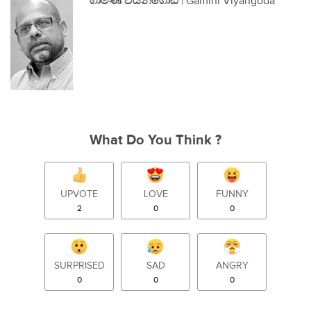
ගාමිණී වියන්ගොඩ
| Gamini Viyangoda
What Do You Think ?
UPVOTE
LOVE
FUNNY
2
0
0
SURPRISED
SAD
ANGRY
0
0
0