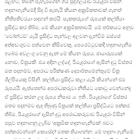
ඊළඟට, තමන් පැහැරගෙන ගිය පුද්ගලයාව රියැදුරා විසින්
හඳුනාගැනීමේදී සිදු වී ඇතැයි කියන අක්‍රමිකතාවක් ගැනත්
නීතිපතිවරයා සඳහන් කරයි. සැකකරුගේ රූපයක් කල්තියා
ප්‍රසිද්ධ කර තිබීම, මේ කියන අක්‍රමිකතාවයි. මේ තර්කයට අනුව
‘වෝන්ටඞ්’ යැයි ප්‍රසිද්ධ තැන්වල අලවන දැන්වීම් ඔස්සේ
අත්අඩංගුවට පත්වෙන කිසිවෙකු, පෙරෙට්ටුවකදී හඳුනාගැනීම
ඉබේම අවලංගු වෙනු ඇත! මේ කියන රූපය, ඡායාරූපයක්
නොව, චිත්‍රයකි. එය අඳින ලද්දේ, රියැදුරාගේ ඇසින් දුටු විස්තර
මත පදනම්ව, අපරාධ පරීක්ෂණ දෙපාර්තමේන්තුවේ චිත්‍ර
ශිල්පියෙකු විසිනි. කල්තියා ප්‍රසිද්ධ කළා යැයි කියන්නේ එම
රූපයයි. ඇත්තෙන්ම අපරාධකරුවා නීතියට කොටු වෙන්නේද
ඒ ප්‍රසිද්ධ කරන ලද රූපය නිසාම ය. ඉතිං, රියැදුරාගේ විස්තර
මතම පදනම්ව ඇඳ තිබුණු චිත්‍රයක් කල්තියා ප්‍රසිද්ධියට පත්කර
තිබීම, රියැදුරාගේ දෑසින් දුටු අපරාධකරුවාව රියැදුරා විසින්
පසුව හඳුනාගනු ලැබීම ‘අක්‍රමික හඳුනාගැනීමක්’ බවට
පත්කරවන්නේ කෙසේද? මතක තියාගන්න: මේ හඳුනා ගැනීමේ