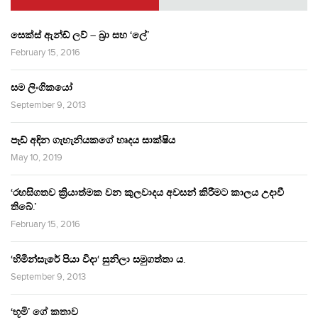
සෙක්ස් ඇන්ඩ් ලව් – බ්‍රා සහ ‘ලේ’
February 15, 2016
සම ලිංගිකයෝ
September 9, 2013
පෑඩ් අඳින ගැහැනියකගේ හෘදය සාක්ෂිය
May 10, 2019
‘රහසිගතව ක්‍රියාත්මක වන කුලවාදය අවසන් කිරීමට කාලය උදාවී
තිබේ.’
February 15, 2016
‘හිමින්සැරේ පියා විදා‘ සුනිලා සමුගත්තා ය.
September 9, 2013
‘භූමි’ ගේ කතාව