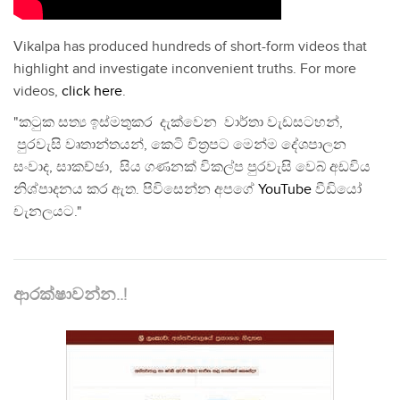
Vikalpa has produced hundreds of short-form videos that
highlight and investigate inconvenient truths. For more
videos,
click here
.
"කටුක සත්‍ය ඉස්මතුකර දැක්වෙන වාර්තා වැඩසටහන්,
පුරවැසි වෘතාන්තයන්, කෙටි චිත්‍රපට මෙන්ම දේශපාලන
සංවාද, සාකච්ඡා, සිය ගණනක් විකල්ප පුරවැසි වෙබ් අඩවිය
නිශ්පාදනය කර ඇත. පිවිසෙන්න අපගේ
YouTube
වීඩියෝ
චැනලයට."
ආරක්ෂාවන්න..!