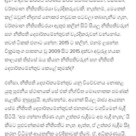
දැන් නිදහස් කිරීමට තීරණය කිරීම සම්බන්ධයෙන්, එක්කෝ,
වර්තමාන නීතිපතිවරයා වැරදිකරුවෙකි. නැත්නම්, මෙතෙක්
කල් ඔවුන් නිදහස් නොකර නඩුවක පටවලා තබාගැනීම ගැන,
වර්තමාන නීතිපතිවරයා ඇතුළු කලින් සිටි සියලූ නීතිපතිවරුන්
සහ නීතිපති දෙපාර්තමේන්තුවත් වැරදිකරුවන් වන්නෝය.
තවත් ටිකක් එහාට යන්න: 2015 ට කලින්, එනම් ලසන්ත
වික්‍රමතුංග ඝාතනය වූ 2009 සිට 2015 දක්වා අවුරුදු හයක
කාලයක් තිස්සේ ඔය කියන නීතිපතිවරුන් සහ නීතිපති
දෙපාර්තමේන්තුව කෙළේ කුමක්ද?
එනිසා, නීතිපති දෙපාර්තමේන්තුව යනු විවේචනය නොකළ
යුතු පූජනීය ස්ථානයක් සේ එක් නිශ්චිත මොහොතක පමණක්
සැලකීම නුසුදුසුයි. ඇත්තෙන්ම, අනෙක් සියලූ රාජ්‍ය ආයතන
සේම නීතිපති දෙපාර්තමේන්තුවත් ජනතාවට වගවීමෙන් බැඳී
සිටියි. ‘අප ගන්නා තීරණ ගැන උත්තර බැඳීමට අප බැඳී නැතැ’ යි
කීමට පුළුවන්කමක් නීතිපතිට නැත. ඇත්ත, ඒ උත්තර බැඳීම සිදු
කරන විධිමත් ආයතනික වේදිකාවක් තිබේ. ඒ, අධිකරණයයි.