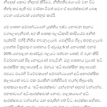
නිදොස් කොට නිදහස් කිරීමට, නීතිපතිවරයා මේ වන විට
තීන්දු කර ඇති බව වාර්තා වීමත් සමග ඒ අපේක්ෂාවත් බොඳ
වෙන සේයාවක් පෙන්නුම් කරයි.
මේ ඝාතන සම්බන්ධයෙන් යුක්තිය ඉෂ්ට නොවන තැනට
වගබලාගැනීමත්, අර කී ඝාතක බලාධිකාරී කාසියේම අනිත්
පැත්තයි. එහිදී නීතිය නවනු ලැබේ. පොලීසිය හීලෑ කරනු ලැබේ.
ලසන්ත වික්‍රමතුංග ඝාතනය වී අවුරුදු 6 ක් යනතෙක්, එනම්
2015 යහපාලන ආණ්ඩුව බලයට පත්වන තෙක්, ඒ ගැන කිසි
විමර්ශනයක් සිදු නොවුණේ එබැවිනි. ඔහු ඝාතනය වුණේ ‘අධි
ආරක්ෂිත’ කලාපයකදී ය. ඕනෑම ‘අධි ආරක්ෂිත’ කලාපයක්,
රජයට එරෙහි විවේචකයන් සම්බන්ධයෙන් අධි-අනාරක්ෂිත
කලාපයක් බවට එක රැයකින් පත්කිරීමේ හැන්ද තිබුණේද
ඝාතකයා අතේ ය. ‘අධි-ආරක්ෂාව’ යන්නෙන් අදහස් වන්නේම,
ජනතාවගේ අධි-ආරක්ෂාවක් නොව, පාලකයාගේ අධි-
ආරක්ෂාවම වන්නේය යන අරුතින් ගත් විට, ආරක්ෂා සහිතව,