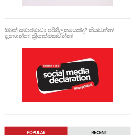
ඔබත් සමාජමාධ්‍ය පරිශීලකයෙක්ද? කියවන්න!
දැනගන්න! ක්‍රියාත්මකවන්න!
POPULAR
RECENT