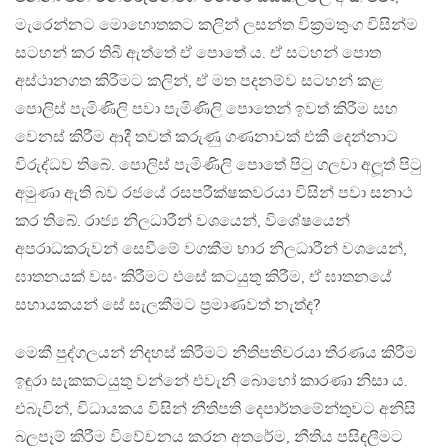
මැරෙන්නට මොහොතකට කලින් ලසන්ත වික්‍රමතුංග විසින්ම
සටහන් කර තිබී ඇත්තේ ඒ පොතේ ය. ඒ සටහන් පොත
අස්ථානගත කිරීමට කලින්, ඒ මත පදනම්ව සටහන් කළ
පොලිස් පැමිණිලි පවා පැමිණිලි පොතෙන් ඉවත් කිරීම සහ
වෙනස් කිරීම ආදී තවත් කරුණු ගණනාවක් එකී දෙන්නාට
විරුද්ධව තිබේ. පොලිස් පැමිණිලි පොතේ පිටු ගලවා අලූත් පිටු
අමුණා ඇති බව රජයේ රසපරීක්ෂකවරයා විසින් පවා සනාථ
කර තිබේ. රාජ්‍ය නිලධාරීන් වශයෙන්, විශේෂයෙන්
අපරාධකරුවන් සෙවීමේ වගකීම භාර නිලධාරීන් වශයෙන්,
ඝාතනයක් වසං කිරීමට එසේ කටයුතු කිරීම, ඒ ඝාතනයේ
සහායකයන් සේ සැලකීමට ප්‍රමාණවත් නැත්ද?
මෙකී පුද්ගලයන් නිදහස් කිරීමට නීතිපතිවරයා තීරණය කිරීම
ඉඳුරා සැකකටයුතු වන්නේ එවැනි බොහෝ කාරණා නිසා ය.
එබැවින්, විධායකය විසින් නීතිපති දෙපාර්තමේන්තුවට අනිසි
බලපෑම් කිරීම විවේචනය කරන අතරේම, නීතිය පසිඳලීමට