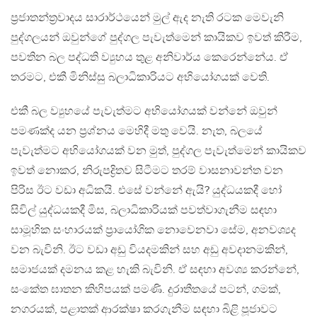
ප්‍රජාතන්ත්‍රවාදය සාරාර්ථයෙන් මුල් ඇද නැති රටක මෙවැනි
පුද්ගලයන් ඔවුන්ගේ පුද්ගල පැවැත්මෙන් කායිකව ඉවත් කිරීම,
පවතින බල පද්ධති ව්‍යුහය තුළ අනිවාර්ය කෙරෙන්නේය. ඒ
තරමට, එකී මිනිස්සු බලාධිකාරියට අභියෝගයක් වෙති.
එකී බල ව්‍යුහයේ පැවැත්මට අභියෝගයක් වන්නේ ඔවුන්
පමණක්ද යන ප්‍රශ්නය මෙහිදී මතු වෙයි. නැත, බලයේ
පැවැත්මට අභියෝගයක් වන මුත්, පුද්ගල පැවැත්මෙන් කායිකව
ඉවත් නොකර, නිරුපද්‍රිතව සිටීමට තරම් වාසනාවන්ත වන
පිරිස ඊට වඩා අධිකයි. එසේ වන්නේ ඇයි? යුද්ධයකදී හෝ
සිවිල් යුද්ධයකදී මිස, බලාධිකාරියක් පවත්වාගැනීම සඳහා
සාමූහික සංහාරයක් ප්‍රායෝගික නොවෙනවා සේම, අනවශ්‍යද
වන බැවිනි. ඊට වඩා අඩු වියදමකින් සහ අඩු අවදානමකින්,
සමාජයක් දමනය කළ හැකි බැවිනි. ඒ සඳහා අවශ්‍ය කරන්නේ,
සංකේත ඝාතන කිහිපයක් පමණි. දුරාතීතයේ පටන්, ගමක්,
නගරයක්, පළාතක් ආරක්ෂා කරගැනීම සඳහා බිළි පූජාවට