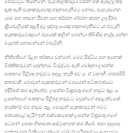
පෙරට්ටුව තියන්නේ, පැමිණිලිකරුවා විසින් එක ඇසිල්ලකදී
දැක ඇති සැකකරුවෙකු හඳුනාගැනීමට නොව, පැහැරගෙන
යාම සහ තාඩන පීඩන සහ තර්ජන ගර්ජන කරන ලද දීර්ඝ
ක්‍රියාවලියක් තුළදී දුටු පුද්ගලයෙකු හඳුනාගැනීමට ය! එවැනි
සැකකරුවෙකුගේ රූපයක් කලින් පෙන්වා තිබිණිද නැද්ද යන්න
වැදගත් නොවන්නේ එබැවිනි.
නීතිපතිගේ ඊළඟ තර්කය වන්නේ, මෙම සිද්ධිය සහ අනෙක්
විත්තිකරුවන් දෙන්නාට විරුද්ධව ඇති චෝදනා ලසන්ත
ඝාතනය පිළිබඳ නඩුවට අදාළ නැති බව ය. ඒ වනාහී, හතරබීරි
කතාවකි. මොවුන් සැකකරුවන් වශයෙන් අධිකරණයට
ඉදිරිපත් කර ඇත්තේම, ලසන්ත වික්‍රමතුංගගේ නඩුව තුළ ය.
ලසන්තගේ ඝාතනය පිළිබඳ නඩුවට ඔවුන්ගේ අදාළත්වයක්
නැත්නම් එම නඩුව තුළ මොවුන් සැකකරුවන් බවට
පත්කෙළේ ඇයි? ඉන් එක්කෙනෙක් ලසන්ත වික්‍රමතුංගගේ
සටහන් පොත හිතාමතා අස්ථානගත කර තිබේ. තමා පසුපස
පන්නා එන මිනිමරුවන්ගේ මෝටර් සයිකල්වල අංක පවා,