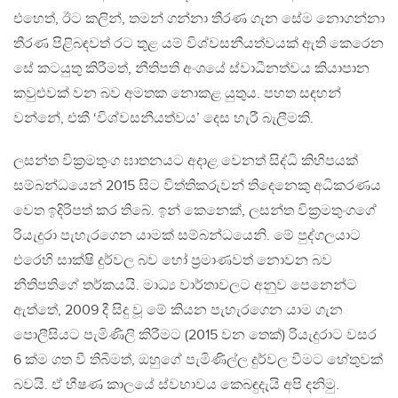
එහෙත්, ඊට කලින්, තමන් ගන්නා තීරණ ගැන සේම නොගන්නා
තීරණ පිළිබඳවත් රට තුළ යම් විශ්වසනීයත්වයක් ඇති කෙරෙන
සේ කටයුතු කිරීමත්, නීතිපති අංශයේ ස්වාධීනත්වය කියාපාන
කවුළුවක් වන බව අමතක නොකළ යුතුය. පහත සඳහන්
වන්නේ, එකී ‘විශ්වසනීයත්වය’ දෙස හැරී බැලීමකි.
ලසන්ත වික්‍රමතුංග ඝාතනයට අදාළ වෙනත් සිද්ධි කිහිපයක්
සම්බන්ධයෙන් 2015 සිට විත්තිකරුවන් තිදෙනෙකු අධිකරණය
වෙත ඉදිරිපත් කර තිබේ. ඉන් කෙනෙක්, ලසන්ත වික්‍රමතුංගගේ
රියැදුරා පැහැරගෙන යාමක් සම්බන්ධයෙනි. මේ පුද්ගලයාට
එරෙහි සාක්ෂි දුර්වල බව හෝ ප්‍රමාණවත් නොවන බව
නීතිපතිගේ තර්කයයි. මාධ්‍ය වාර්තාවලට අනුව පෙනෙන්ට
ඇත්තේ, 2009 දී සිදු වූ මේ කියන පැහැරගෙන යාම ගැන
පොලීසියට පැමිණිලි කිරීමට (2015 වන තෙක්) රියැදුරාට වසර
6 ක්ම ගත වී තිබීමත්, ඔහුගේ පැමිණිල්ල දුර්වල වීමට හේතුවක්
බවයි. ඒ භීෂණ කාලයේ ස්වභාවය කෙබඳුදැයි අපි දනිමු.