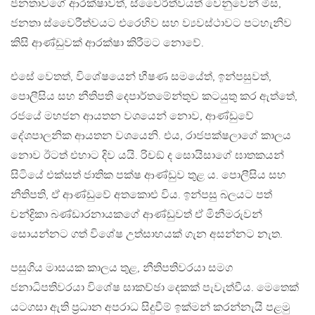
ජනතාවගේ ආරක්ෂාවත්, ස්වෛරීත්වයත් වෙනුවෙන් මිස,
ජනතා ස්වෛරීත්වයට එරෙහිව සහ ව්‍යවස්ථාවට පටහැනිව
කිසි ආණ්ඩුවක් ආරක්ෂා කිරීමට නොවේ.
එසේ වෙතත්, විශේෂයෙන් භීෂණ සමයේත්, ඉන්පසුවත්,
පොලීසිය සහ නීතිපති දෙපාර්තමේන්තුව කටයුතු කර ඇත්තේ,
රජයේ මහජන ආයතන වශයෙන් නොව, ආණ්ඩුවේ
දේශපාලනික ආයතන වශයෙනි. එය, රාජපක්ෂලාගේ කාලය
නොව ඊටත් එහාට දිව යයි. රිචඞ් ද සොයිසාගේ ඝාතකයන්
සිටියේ එක්සත් ජාතික පක්ෂ ආණ්ඩුව තුළ ය. පොලීසිය සහ
නීතිපති, ඒ ආණ්ඩුවේ අතකොළු විය. ඉන්පසු බලයට පත්
චන්ද්‍රිකා බණ්ඩාරනායකගේ ආණ්ඩුවත් ඒ මිනීමරුවන්
සොයන්නට ගත් විශේෂ උත්සාහයක් ගැන අසන්නට නැත.
පසුගිය මාසයක කාලය තුළ, නීතිපතිවරයා සමග
ජනාධිපතිවරයා විශේෂ සාකච්ඡා දෙකක් පැවැත්වීය. මෙතෙක්
යටගසා ඇති ප්‍රධාන අපරාධ සිදුවීම් ඉක්මන් කරන්නැයි පළමු