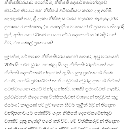
නීතිපතිවරයාව ගෙන්වීම, නීතිපති දෙපාර්තමේන්තුවේ
ස්වාධීනත්වයට සහ නීතියේ අධිකාරියට කරන ලද අනිසි
බලපෑමක් බව, ශ්‍රී ලංකා නීතිඥ සංගමය හැරෙන තැපෑලෙන්ම
ප්‍රකාශයට පත්කෙළේය. සංකල්පීය වශයෙන් ඒ ප්‍රකාශය නිවැරදි
මුත්, අතීත සහ වර්තමාන යන අර්ථ දෙකෙන් යථාවාදීව ගත්
විට, එය බොල් ප්‍රකාශයකි.
මුලින්ම, වර්තමාන නීතිපතිවරයාගෙන් නොව, අඩු වශයෙන්
2015 සිට එම ධුරය හෙබැවූ සියලූ නීතිපතිවරුන්ගෙන් සහ
නීතිපති දෙපාර්තමේන්තුවෙන් ඇසිය යුතු ප්‍රශ්නයක් තිබේ.
එනම්, සාක්ෂි ප්‍රමාණවත් නැති නඩුවක් අවුරුදු දහයක් තිස්සේ
පවත්වාගෙන ආවේ මන්ද යන්නයි. සාක්ෂි ප්‍රමාණවත් නැතිව,
පුරවැසියන් තිදෙනෙකු විත්තිකරුවන් වශයෙන් නඩුවක් තුළ
එපමණ කාලයක් පටලවාගෙන සිටීම තුළින් ඔවුන් තිදෙනා
වින්දිතභාවයට පත්කිරීම ගැන නීතිපති දෙපාර්තමේන්තුව
වගකිව යුතු නැත්ද? එසේ ගත් විට, මේ විත්තිකරුවන් තිදෙනා