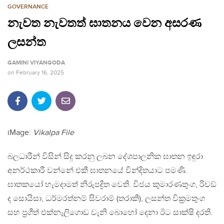
GOVERNANCE
නැවත නැවතත් ඝාතනය වෙන අසරණ
ලසන්ත
GAMINI VIYANGODA
on
February 16, 2025
iMage:
Vikalpa File
බලධාරීන් විසින් සිදු කරනු ලබන දේශපාලනික ඝාතන ඉඳුරා
අනර්ථකාරී වන්නේ එකී ඝාතනයේ වින්දිතයාට පමණි.
ඝාතකයෝ හැමදාමත් නිරුපද්‍රිත වෙති. විජය කුමාරණතුංග, රිචඞ්
ද සොයිසා, ධර්මරත්නම් සිවරාම් (තරාකී), ලසන්ත වික්‍රමතුංග
සහ ප්‍රගීත් එක්නැලිගොඩ වැනි බොහෝ දෙනා ඊට සාක්ෂි දරති.