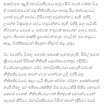
සාකච්ඡාව තුළදී ජනාධිපතිවරයා ඉල්ලා සිටි බවක් වාර්තා විය.
ඒ සාකච්ඡාවෙන් පසු නීතිපතිවරයා ආපසු සිය කාර්යාලයට
ගොස් එවැනි අපරාධ ලිපිගොනු අවුස්සන්නට ඇති. එහිදී,
ලසන්ත වික්‍රමතුංග ඔහුට හමුවන්නට ඇති. එහිදී, ඔහු පැමිණි
නිගමනය මෙසේ ය: සාර්ථක නඩුවක් කරගෙන යාමට තරම්,
දැනට තිබෙන සාක්ෂි ප්‍රමාණවත් නැත. එබැවින්, එම නඩුවට
අදාළ විත්තිකරුවන් තිදෙනා නිදහස් කළ යුතුය.
ඊට එරෙහිව විශාල මහජන මතයක් පැනනැඟුණි. සිවිල් සමාජ
ක්‍රියාධරයන් පිරිසක් නීතිපති දෙපාර්තමේන්තුව ඉදිරිපිට
විරෝධතා දැක්වූහ. එවිට ජනාධිපතිවරයා දෙවැනි වරටත්
නීතිපතිවරයාව තමන් වෙත ගෙන්වන ලදි. එහිදී ඔහු
නීතිපතිවරයාට කළා යැයි කියන තර්ජන ගර්ජන, ආතක්පාතක්
නැති හිතලූ සහ අතිශයෝක්තීන් මිස සැබෑවකියි සිතිය නොහේ.
කෙසේ වෙතත්, නීතිපතිවරයා ගත් තීන්දුවක් සම්බන්ධයෙන්
බලපෑම් කිරීමට ජනාධිපතිවරයා විසින් තමන් ඉදිරියට එසේ