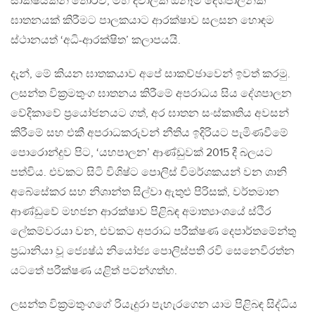
සාක්ෂියකින් තොරව, මහ දවාලක ඕනෑම දේශපාලනික
ඝාතනයක් කිරීමට පාලකයාට ආරක්ෂාව සලසන හොඳම
ස්ථානයත් ‘අධි-ආරක්ෂිත’ කලාපයයි.
දැන්, මේ කියන ඝාතකයාව අපේ සාකච්ඡාවෙන් ඉවත් කරමු.
ලසන්ත වික්‍රමතුංග ඝාතනය කිරීමේ අපරාධය සිය දේශපාලන
වේදිකාවේ ප්‍රයෝජනයට ගත්, අර ඝාතන සංස්කෘතිය අවසන්
කිරීමේ සහ එකී අපරාධකරුවන් නීතිය ඉදිරියට පැමිණවීමේ
පොරොන්දුව පිට, ‘යහපාලන’ ආණ්ඩුවක් 2015 දී බලයට
පත්විය. එවකට සිටි විශිෂ්ට පොලිස් විමර්ශකයන් වන ශානි
අබේසේකර සහ නිශාන්ත සිල්වා ඇතුළු පිරිසක්, වර්තමාන
ආණ්ඩුවේ මහජන ආරක්ෂාව පිළිබඳ අමාත්‍යාංශයේ ස්ථිර
ලේකම්වරයා වන, එවකට අපරාධ පරීක්ෂණ දෙපාර්තමේන්තු
ප්‍රධානියා වූ ජ්‍යෙෂ්ඨ නියෝජ්‍ය පොලිස්පති රවි සෙනෙවිරත්න
යටතේ පරීක්ෂණ යළිත් පටන්ගත්හ.
ලසන්ත වික්‍රමතුංගගේ රියැදුරා පැහැරගෙන යාම පිළිබඳ සිද්ධිය