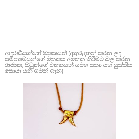
ආදරණීයන්ගේ මතකයන් (අතුරුදහන් කරන ලද
සමීපතමයන්ගේ මතකය අමතක කිරීමට බල කරන
රාජ්‍යක, ඔවුන්ගේ මතකයන් සමග සත්‍ය සහ යුක්තිය
සොයා යන ගමන් ගැන)