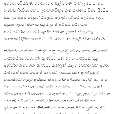
අපරාධ පරීක්ෂණ පරාසයට ඇතුල් වුණේ ඒ කාලයේ ය. මේ
සමස්ත සිදුවීම, එනම් ලසන්ත වික්‍රමතුංග ඝාතනය වීමේ සිද්ධිය
සහ ඉන්පසුව ඔහුගේ රියැදුරා පැහැරගැනීමේ සිද්ධියට අදාළ
සැකකරුවන් තිදෙනෙකු නිදහස් කිරීමට වර්තමාන
නීතිපතිවරයා පියවර ගැනීමත් සමග, ලසන්ත වික්‍රමතුංග
ඝාතනය පිළිබඳ හාහෝව මේ මොහොතේ යළිත් මතු වී තිබේ.
නීතිපති දෙපාර්තමේන්තුව යනු, ආණ්ඩුවේ ආයතනයක් නොව,
රාජ්‍යයේ ආයතනයකි. ආණ්ඩුව යන අංගය රාජ්‍යයක් තුළ
අන්තර්ගත වෙතත්, ආණ්ඩුවක් කලින් කලට වෙනස් වන අතර,
රාජ්‍යයක් එසේ වෙනස් නොවේ. රාජ්‍යය යනු, ආණ්ඩුක්‍රම
ව්‍යවස්ථාව ඇතුළු අණපනත් සහ නීති පද්ධතීන් මගින් පාලනය
වන ආයතනික සහ ආධ්‍යාත්මික සමස්තයයි. නීතිපති පෙනී
සිටිය යුත්තේ ඒ සමස්තය වෙනුවෙනි. එය තුළ ඉතා වැදගත් අංග
දෙකක් ගැබ් වෙයි. එනම්, ජනතාව සහ ස්වෛරීත්වයයි.
අවසාන විග්‍රහයේදී නීතිපතිවරයෙකු පෙනී සිටිය යුත්තේ, එම