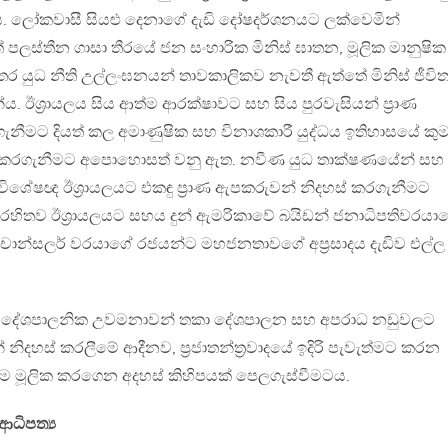
ත විය. ලෝකවාසී සියළු දෙනාගේ දැඩි දෝෂදර්ශනයට ලක්වෙමින්
 පලස්තීන ගාසා තීරයේ ජන සංහාරික මිනිස් ඝාතන, මූලික මානුෂික
න්තර යුධ නීති උල්ලංඝනයන් තාවකාලිකව නැවතී ඇත්තේ මිනිස් ජීවි
ය. ඊශ්‍රායලය සිය ආත්ම ආරක්ෂාවට සහ සිය පුරවැසියන් ප්‍රාණ
ීමට දියත් කල අමාණුෂික සහ විනාශකාරී යුද්ධය ඉතිහාසයේ ක
කරගැනීමට අපොහොසත් වනු ඇත. නවීණ යුධ තාක්ෂණයේන් සහ
 විශේෂඥ ඊශ්‍රායලයට එකඳු ප්‍රාණ ඇපකරුවන් නිදහස් කරගැනීමට
රහිතව ඊශ්‍රායලයට සහය දුන් ඇමරිකාවේ බයිඩන් ජනාධිපතිවරයා
ස් චාන්සලර් වරයාගේ රජයන්ට මහජනතාවගේ අප්‍රසාදය දැඩිව එල්ල
 දේශපාලනික උවමනාවන් තකා දේශපාලන සහ අපරාධ නඩුවලට
ිදහස් කරලීමේ ආදීනව, ප්‍රජාතන්ත්‍රවාදයේ ඉදිරි පැවැත්මට කරන
රීම මූලික කරගෙන අදහස් කිහිපයක් පෙලගැස්වීමටය.
 ආධිපත්‍ය