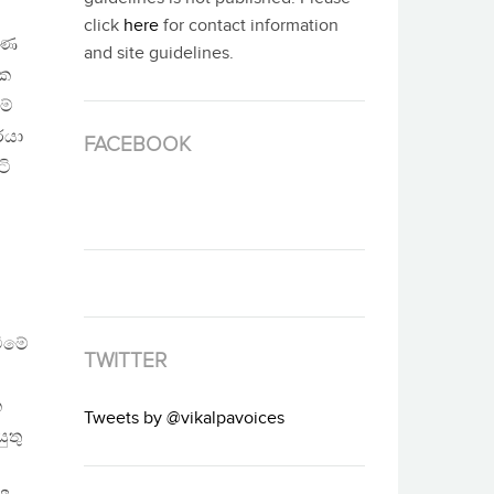
click
here
for contact information
රණ
and site guidelines.
ික
ම්
රයා
FACEBOOK
ටි
වීමේ
TWITTER
ක
Tweets by @vikalpavoices
ුතු