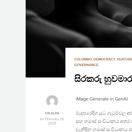
COLOMBO
,
DEMOCRACY
,
FEATURE
GOVERNANCE
සිරකරු හුවම
iMage:Generate in GenAI
මැදපරෙදිග යුධ ගැටුම්වල 
VIKALPA
on
February 25,
සහ හමාස් සංවිධානය අතර 
2025
වැනිදින හමාස් සංවිධානය 