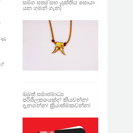
සමග සත්‍ය සහ යුක්තිය සොයා
යන ගමන් ගැන)
ත
ුමණ
ගේ
ඔබත් සමාජමාධ්‍ය
පරිශීලකයෙක්ද? කියවන්න!
දැනගන්න! ක්‍රියාත්මකවන්න!