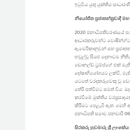
ඉටුවිය යුතු යුක්තිය සාධාර
නියෝජිත ප්‍රජාතන්ත්‍රවාදී
2020 ජනාධිපතිවරණයේ පරාජය
ආධාරකරුවන්ට වොෂින්ග්ටන් 
ඇමෙරිකානුවන් සහ ප්‍රජාත
හවුල්වූ සියළු දෙනාටම නීති
ඩොනල්ඩ් ට්‍රම්ප්ගේ එක් 
දෝෂාභියෝගයට ලක්වී, මැති
යටතේ වරදකරුවෙකු වූ ඩොන
තේරී පත්වීමට සමත් විය. ඔහ
කරවීමේ මුක්තිය වරප්‍රසාදය
කිරීමට පෙළැඹී ඇත. මෙහි ආද
ජනාධිපති සමාව ජනවාරි 06
සිරකරු හුවමාරු ශ්‍රී ලාං