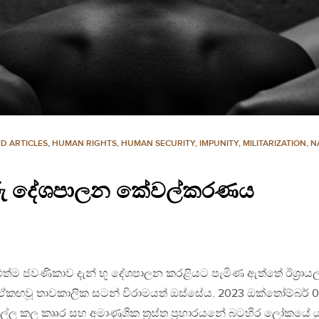
D ARTICLES
,
HUMAN RIGHTS
,
HUMAN SECURITY
,
IMPUNITY
,
MILITARIZATION
,
N
ාරු දේශපාලන කේවල්කරණය
අළුත්ම ජවණිකාව දැන් භූ දේශපාලන කරළියට පැමිණ ඇත්තේ ඊශ්‍රාය
ඒකඟවූ තාවකාලික සටන් විරාමයත් ඔස්සේය. 2023 ඔක්තෝම්බර් 0
එල්ල කල කෲර සහ අමාණුශික ත්‍රස්ත ප්‍රහාරයනේ බටහිර ලෝකයේ ය