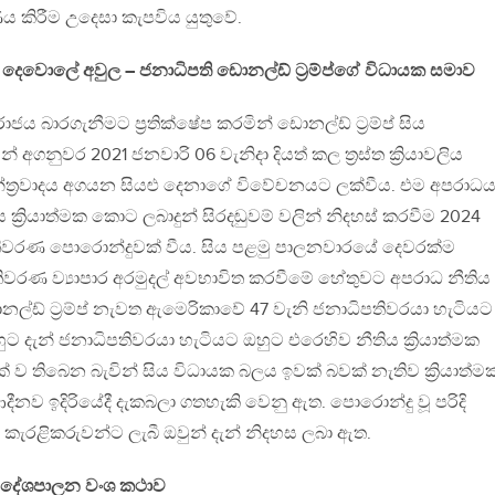
ණීය කිරීම උදෙසා කැපවිය යුතුවේ.
 මහ දෙවොලේ අවුල – ජනාධිපති ඩොනල්ඩ් ට්‍රම්ප්ගේ විධායක සමාව
 බාරගැනීමට ප්‍රතික්ෂේප කරමින් ඩොනල්ඩ් ට්‍රම්ප් සිය
අගනුවර 2021 ජනවාරි 06 වැනිදා දියත් කල ත්‍රස්ත ක්‍රියාවලිය
න්ත්‍රවාදය අගයන සියළු දෙනාගේ විවේචනයට ලක්වීය. එම අපරාධ
ය ක්‍රියාත්මක කොට ලබාදුන් සිරදඬුවම් වලින් නිදහස් කරවීම 2024
මැතිවරණ පොරොන්දුවක් වීය. සිය පළමු පාලනවාරයේ දෙවරක්ම
වරණ ව්‍යාපාර අරමුදල් අවභාවිත කරවීමේ හේතුවට අපරාධ නීතිය
ල්ඩ් ට්‍රම්ප් නැවත ඇමෙරිකාවේ 47 වැනි ජනාධිපතිවරයා හැටියට
ුට දැන් ජනාධිපතිවරයා හැටියට ඔහුට එරෙහිව නීතිය ක්‍රියාත්මක
ක් ව තිබෙන බැවින් සිය විධායක බලය ඉවක් බවක් නැතිව ක්‍රියාත්ම
ීනව ඉදිරියේදී දැකබලා ගතහැකි වෙනු ඇත. පොරොන්දු වූ පරිදි
 කැරළිකරුවන්ට ලැබී ඔවුන් දැන් නිදහස ලබා ඇත.
කේය දේශපාලන වංශ කථාව