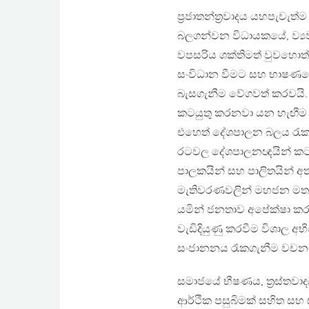
ප්‍රජාතන්ත්‍රවාදය යහපැවැත
බලගන්වන විධායකයේ, ව්‍ය
වපසරිය ශක්තිමත් වුවහොත
සංවිධාන වීමට සහ භාෂණයේ ස
බැසගැනීම වේගවත් කරවයි. 
කටයුතු කරනවා යන හැඟීම විශ
එහෙත් දේශපාලන බලය රැක ග
රටවල දේශපාලනඥයින් කට
පාලකයින් සහ පාලිතයින් අත
මැතිවරණවලින් මහජන මතය
යමින් ජනතාව අපේක්ෂා කරන
වැඩිදියුණු කරවීම විශාල
සංජානනය රැකගැනීම වචනයෙන
සමාජයේ භීෂණය, ත්‍රස්තවා
ආර්ථික පසුබිමක් සහිත ස