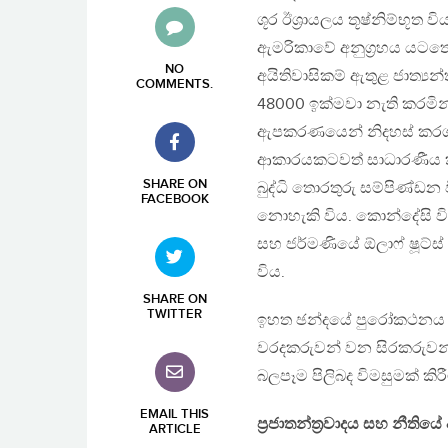
ශූර ඊශ්‍රායලය තූෂ්නිම්භූ
ඇමරිකාවේ අනුග්‍රහය යටතේ
NO
අයිතිවාසිකම් ඇතුළ ජාත්‍ය
COMMENTS
.
48000 ඉක්මවා නැති කරමින්
ඇපකරණයෙන් නිදහස් කරගැන
ආකාරයකටවත් සාධාරණීය 
SHARE ON
බුද්ධි තොරතුරු සම්පිණ්ඩන
FACEBOOK
නොහැකි විය. කොන්දේසි වි
සහ ජර්මණි‍යේ ඕලාෆ් ෂූට්
විය.
SHARE ON
TWITTER
ඉහත ඡ‌න්දයේ පුරෝකථනය
වරදකරුවන් වන සිරකරුවන් න
බලපෑම පිලිබද විමසුමක් කි
EMAIL THIS
ප්‍රජාතන්ත්‍රවාදය සහ නීතියේ
ARTICLE