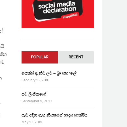
ල්
යි.
වතින
POPULAR
RECENT
වම
සෙක්ස් ඇන්ඩ් ලව් – බ්‍රා සහ ‘ලේ’
න
February 15, 2016
සම ලිංගිකයෝ
September 9, 2013
.
පෑඩ් අඳින ගැහැනියකගේ හෘදය සාක්ෂිය
්
May 10, 2019