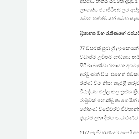
අපරාධ නීතිය යටතේ දඬුවම්
ලාංකේය ජනජීවිතවලට අත්ව
වෙන තත්ත්වයන් සමඟ සැසද
බ්‍රිතාන්‍ය මහ රැජිණගේ ර
77 වසරක් පුරා ශ්‍රී ලාංකේ
වඩාත්ම උචිතම සාධකය නම්
සිරිමා බණ්ඩාරනායක අගමැති
අරමුණක් වීය. එහෙත් එවකට 
රැජිණ වීම නිසා කැරළි කරු
විරුද්ධව එල්ල කල ත්‍රස්ත ක්
රාමුවක් නොතිබුණ හෙයින් 
රෝහණ විජේවීරට ජීවිතාන්
දඬුවම් ලබා දීමට සාධාරණව යු
1977 මැතිවරණයට සමඟි පෙ