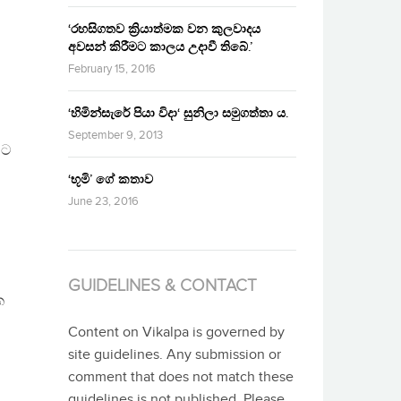
‘රහසිගතව ක්‍රියාත්මක වන කුලවාදය
අවසන් කිරීමට කාලය උදාවී තිබේ.’
February 15, 2016
‘හිමින්සැරේ පියා විදා‘ සුනිලා සමුගත්තා ය.
September 9, 2013
යට
‘භූමි’ ගේ කතාව
June 23, 2016
GUIDELINES & CONTACT
ක
Content on Vikalpa is governed by
site guidelines. Any submission or
comment that does not match these
guidelines is not published. Please