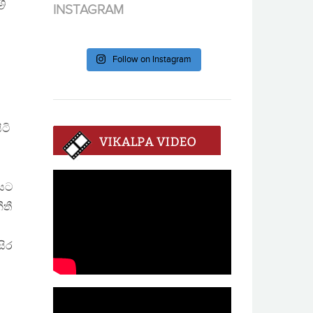
ී
INSTAGRAM
Follow on Instagram
ටි
ජයට
ීතී
සිර