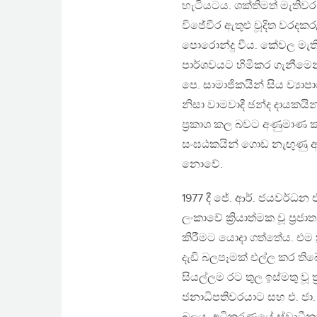
හැටියටය. ශක්තිමත් මැතිව
විජේවීර ඇතුළු චූදිත වරද
පොරොන්දු වීය. කේවල මැති
පාර්ශවයට හිමිකර ගැනීමෙන
පෙ. සාමාජිකයින් සිය ව්‍යා
නිසා වාමවාදී ඡන්ද දායකය
ප්‍රකාශ කල බවට අණුමාණ කල
සංඝඨකයින් ගොඩ නැඟුණු ආ
නොවේ.
1977 දී ජේ. ආර්. ජයවර්ධන 
ලංකාවේ ක්‍රියාත්මක වූ ප්‍
කිරීමට යොදා ගත්තේය. එම ක
දැඩි බලපෑමක් එල්ල කර තිබේ. 
සියල්ලම රට තුල ඉස්මතු වූ ත්‍
ජනාධිපතිවරයාට සහ එ. ජා.