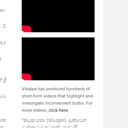
තා
 වි.
්දය
ු
‍රී
Vikalpa has produced hundreds of
නයට
short-form videos that highlight and
investigate inconvenient truths. For
more videos,
click here
.
ායක
"කටුක සත්‍ය ඉස්මතුකර දැක්වෙන
වාර්තා වැඩසටහන්, පුරවැසි