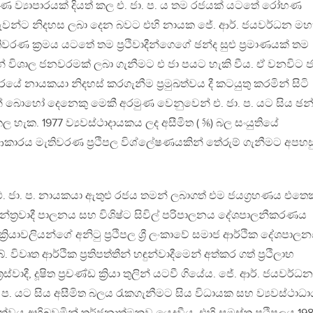
රණ ව්‍යාපාරයක් දියත් කල එ. ජා. ප. ය තම රජයක් යටතේ රෝහණ
කරුවන්ට නිදහස ලබා දෙන බවට එහි නායක ජේ. ආර්. ජයවර්ධන මහ
වරණ ක්‍රමය යටතේ තම ප්‍රථිවාදීන්ගෙගේ ඡන්ද සුළු ප්‍රමාණයක් තම
් විශාල ජනවරමක් ලබා ගැනීමට එ ජා පයට හැකි වීය. ඒ වනවිට ජ.
පාරයේ නායකයා නිදහස් කරගැනීම ප්‍රමුඛත්වය දී කටයුතු කරමින් සිටි
ින් බොහෝ දෙනෙකු මෙකී අරමුණ වෙනුවෙන් එ. ජා. ප. යට සිය ඡන
 හැක. 1977 ව්‍යවස්ථාදායකය ලද අසීමිත ( ⅚) බල සංයුතියේ
කාරය මැතිවරණ ප්‍රථිපල විශ්ලේෂණයකින් තේරුම් ගැනීමට අපහස
එ. ජා. ප. නායකයා ඇතුළු රජය තමන් ලබාගත් එම ජයග්‍රහණය එතෙක් ශ්
රජාතන්ත්‍රවාදී පාලනය සහ විශිෂ්ට සිවිල් පරිපාලනය දේශපාලනීකරණය
්‍රියාවලියන්ගේ අනිටු ප්‍රථිපල ශ්‍රී ලංකාවේ සමාජ ආර්ථික දේශපාල
විවෘත ආර්ථික ප්‍රතිපත්තීන් හඳුන්වාදීමෙන් අත්කර ගත් ප්‍රථිලාභ
රස්වාදී, දූෂිත ප්‍රචණ්ඩ ක්‍රියා තුලින් යටවී ගියේය. ජේ. ආර්. ජයවර්ධන
 ප. යට සිය අසීමිත බලය රැකගැනීමට සිය විධායක සහ ව්‍යවස්ථාධ