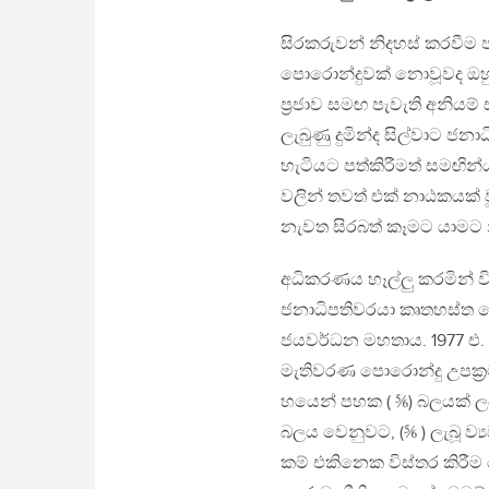
සිරකරුවන් නිදහස් කරවීම 
පොරොන්දුවක් නොවූවද ඔ
ප්‍රජාව සමඟ පැවැති අනියම්
ලැබුණු දුමින්ද සිල්වාට ජන
හැටියට පත්කිරීමත් සමඟින
වලින් තවත් එක් නාඨකයක් ව
නැවත සිරබත් කෑමට යාමට 
අධිකරණය හෑල්ලු කරමින් 
ජනාධිපතිවරයා කෘතහස්ත ද
ජයවර්ධන මහතාය. 1977 එ. 
මැතිවරණ පොරොන්දු උපක්
හයෙන් පහක ( ⅚) බලයක් ල
බලය වෙනුවට, (⅚ ) ලැබූ ව
කම් එකිනෙක විස්තර කිරීම