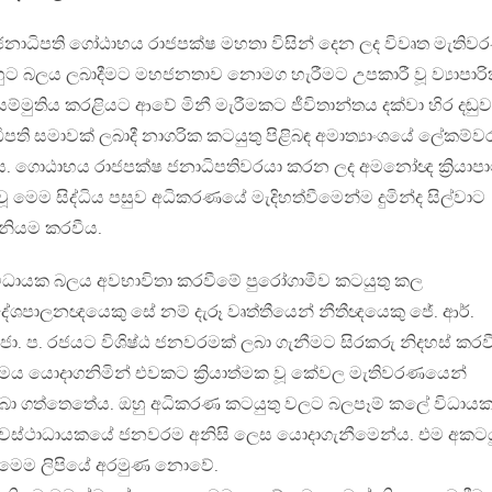
ජනාධිපති ගෝඨාභය රාජපක්ෂ මහතා විසින් දෙන ලද විවෘත මැතිව
හුට බලය ලබාදීමට මහජනතාව නොමග හැරීමට උපකාරී වූ ව්‍යාපාර
 සම්මුතිය කරළියට ආවේ මිනී මැරීමකට ජීවිතාන්තය දක්වා හිර දඬුව
ාධිපති සමාවක් ලබාදී නාගරික කටයුතු පිළිබඳ අමාත්‍යාංශයේ ලේකම්ව
්ය. ගොඨාභය රාජපක්ෂ ජනාධිපතිවරයා කරන ලද අමනෝඥ ක්‍රියාපා
ූ මෙම සිද්ධිය පසුව අධිකරණයේ මැදිහත්වීමෙන්ම දුමින්ද සිල්වාට
නියම කරවීය.
විධායක බලය අවභාවිතා කරවීමේ පුරෝගාමීව කටයුතු කල
ේශපාලනඥයෙකු සේ නම් දැරූ වෘත්තීයෙන් නීතීඥයෙකු ජේ. ආර්.
ජා. ප. රජයට විශිෂ්ඨ ජනවරමක් ලබා ගැනීමට සිරකරු නිදහස් කර
‍රමය යොදාගනිමින් එවකට ක්‍රියාත්මක වූ කේවල මැතිවරණයෙන්
බා ගත්තෙතේය. ඔහු අධිකරණ කටයුතු වලට බලපෑම් කලේ විධාය
්‍යවස්ථාධායකයේ ජනවරම අනිසි ලෙස යොදාගැනීමෙන්ය. එම අකටය
 මෙම ලිපියේ අරමුණ නොවේ.