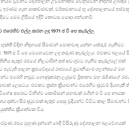
 නියම වූවන්ට දේශපාලන උවමනාකම් වෙනුවෙන් නිදහස ලබාදීම ශ්‍ර
ූ ඉරණම ගැන සාකච්ඡාවක්, වර්තමානයේ භූ දේශපාලනයේ ඉස්මතු
ීමට මෙම ලිපියේ ඉදිරි කොටස යොදා ගන්නෙමි.
ජයට එරෙහිව එල්ල කරන ලද 1971 ජ වි පෙ කැරැල්ල
යන් භුක්ති විදින නිදහසේ සීමාවන් මොනවාද යන්න තේරුම් ගැනීමට
, 1971 ජ වි පෙ මෙහෙයවන ලද තරුණ කැරැල්ලය. එවකට බලයේ සි
නිය ඇතුළු රජයේ නිලධාරීන් අත් අඩංගුවට ගැනීම කැරැල්ලේ එක්
පැවැති පාලන ක්‍රමවේදයේ රාජ්‍යයේ ප්‍රධානියා එංගලන්තයේ මහ
වන්ට එරෙහි නඩුව ගොණුකරනු ලැබුවේ බ්‍රිතාන්‍ය මහ රැජිණගේ ර
‍රියාවක් ලෙසටය. එවකට ත්‍රස්ත ක්‍රියාවන්ට එරෙහිව දඬුවම් දියහැකි න
විශේෂ අපරාධ විනිශ්ච කොමිසන් සභාවක් මගින් ජ වි පෙ නායක
තය දක්වා සිර දඬුවමක් ඇතුළු සෙසු චූදියන්ට විවිධ කාල සීමාවන්ට 
ක්තිය ක්‍රියාත්මක වීය.
රමුණ රජය මුහුණ දුන්නේ බෙදී විසිරුණු දේශපාලන බලවේගයක්