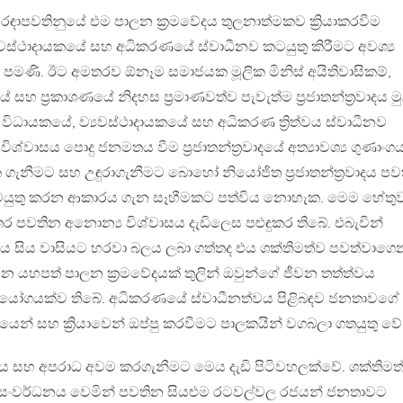
්ම රඳාපවතිනුයේ එම පාලන ක්‍රමවේදය තුලනාත්මකව ක්‍රියාකරවීම
වස්ථාදායකයේ සහ අධිකරණයේ ස්වාධීනව කටයුතු කිරීමට අවශ්‍ය
් පමණි. ඊට අමතරව ඕනෑම සමාජයක මූලික මිනිස් අයිතිවාසිකම්,
හ ප්‍රකාශණයේ නිදහස ප්‍රමාණවත්ව පැවැත්ම ප්‍රජාතන්ත්‍රවාදය මු
විධායකයේ, ව්‍යවස්ථාදායකයේ සහ අධිකරණ ත්‍රිත්වය ස්වාධීනව
්වාසය පොදු ජනමතය වීම ප්‍රජාතන්ත්‍රවාදයේ අත්‍යාවශ්‍ය ගුණාංගය
ැනීමට සහ උඳුරාගැනීමට බොහෝ නියෝජිත ප්‍රජාතන්ත්‍රවාදය ප
යුතු කරන ආකාරය ගැන සෑහීමකට පත්විය නොහැක. මෙම හේතු
ර පවතින අනොන්‍ය විශ්වාසය දැඩිලෙස පළුඳුකර තිබේ. එබැවින්
 සිය වාසියට හරවා බලය ලබා ගත්තද එය ශක්තිමත්ව පවත්වාගෙ
 යහපත් පාලන ක්‍රමවේදයක් තුලින් ඔවුන්ගේ ජීවන තත්ත්වය
 අභියෝගයක්ව තිබේ. අධිකරණයේ ස්වාධීනත්වය පිළිබඳව ජනතාවගේ
් සහ ක්‍රියාවෙන් ඔප්පු කරවීමට පාලකයින් වගබලා ගතයුතු වේ
දය සහ අපරාධ අවම කරගැනීමට මෙය දැඩි පිටිවහලක්වේ. ශක්තිමත
හ සංවර්ධනය වෙමින් පවතින සියළුම රටවල්වල රජයන් ජනතාවට