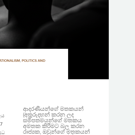
ATIONALISM
,
POLITICS AND
ආදරණීයන්ගේ මතකයන්
(අතුරුදහන් කරන ලද
ලය
සමීපතමයන්ගේ මතකය
7
අමතක කිරීමට බල කරන
රාජ්‍යක, ඔවුන්ගේ මතකයන්
ුධ