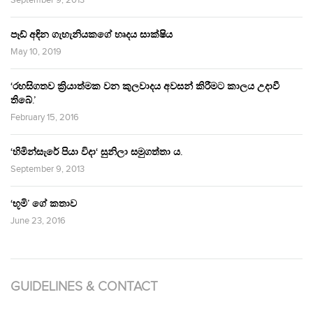
පෑඩ් අඳින ගැහැනියකගේ හෘදය සාක්ෂිය
May 10, 2019
‘රහසිගතව ක්‍රියාත්මක වන කුලවාදය අවසන් කිරීමට කාලය උදාවී
තිබේ.’
February 15, 2016
‘හිමින්සැරේ පියා විදා‘ සුනිලා සමුගත්තා ය.
September 9, 2013
‘භූමි’ ගේ කතාව
June 23, 2016
GUIDELINES & CONTACT