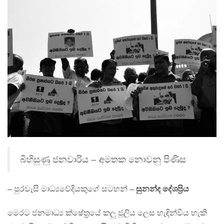
බිහිසුණු ජනවාරිය – අමතක නොවනු පිණිස
– පුරවැසි මාධ්‍යවේදියකුගේ සටහන් –
සුනන්ද දේශප්‍රිය
මෙරට ජනමාධ්‍ය ක්ෂේත්‍රයේ කලු ජූලිය ලෙස හැඳින්විය හැකි