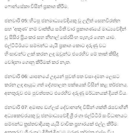
ෆොන්සේකා විසින් ප්‍රකාශ කිරීම.
ජනවාරි 05: හිටපු ජනමාධ්‍යවේදියකු වූ ලලිත් සෙනවිරත්න
සහ ‛අකුණ’ නම් වෘත්තීය සමිති වාර ප්‍රකාශණයේ මාධ්‍යවේදීන්
වූ සිසිර ප්‍රියංකර සහ නිහාල් සේරසිංහ පැහැර ගෙන යාම.
එල්ටීටීඊයට සම්බන්ධ යැයි ප්‍රකාශ කොට දරුණු වධ
හිංසාවන්ට ලක් කරන ලද ඔවුන්ට එරෙහිව මේ තාක් කිසිදු
චෝදනා ගොනු කිරීමක් කර නැත.
ජනවාරි 06: යාපනයේ උදයන් පුවත් පත වසා දමන ලෙසට
කරන ලද ආයුධ ගත් දේශපාලන පක්ෂයක් විසින් කළ තර්ජනය.
අනතුරුව එම පුවත්පතට එරෙහිව දරුණූ මර්ධනයක් දියත් විය.
ජනවාරි 07: අමාත්‍ය ඩග්ලස් දේවානන්ද විසින් ශක්ති රෑපවාහිනී
අධ්‍යෂකවරයකු වූ ජනමාධ්‍යවේදී ශ්‍රී රංගා එල්ටීටීඊ සංවිධානයට
සම්බන්ධ ත්‍රස්තවාදියකු යැයි වාචික ප්‍රහාරයක් එල්ල කිරීම.
අනතුරුව ශ්‍රී රංගාට දිගින් දිගටම මරණ තර්ජන එල්ල විය.