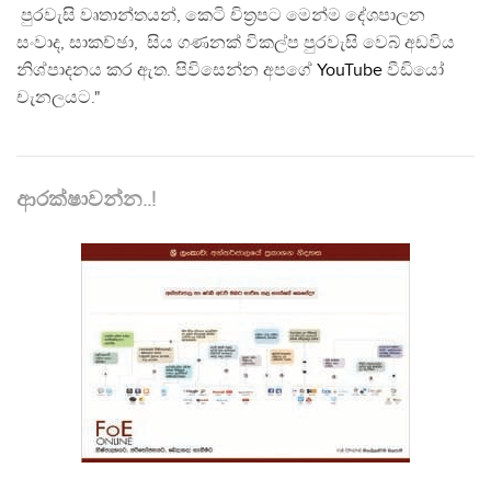
පුරවැසි වෘතාන්තයන්, කෙටි චිත්‍රපට මෙන්ම දේශපාලන
සංවාද, සාකච්ඡා, සිය ගණනක් විකල්ප පුරවැසි වෙබ් අඩවිය
නිශ්පාදනය කර ඇත. පිවිසෙන්න අපගේ
YouTube
වීඩියෝ
චැනලයට."
ආරක්ෂාවන්න..!