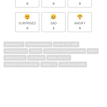
0
0
0
SURPRISED
SAD
ANGRY
0
2
0
DEMOCRACY
DISAPPEARANCES
END OF THE WAR
HUMAN RIGHTS
JAFFNA
LASANTHA WIKRAMATHUNGE
MEDIA
MEDIA ATTACK
MR REGIME
NEPOL POLITICS
PRAGEETH EKNALIGODA
SIRASA TV
VIKALPA SRI LANKA