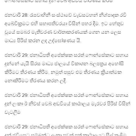
ෆොන්සේකාට සහාය දුන් වෙබ් අඩවිය වාරණය කිරීම
ජනවාරි 28: රැපවාහිනී සංස්ථාවේ වැඩසටහන් නිශ්පාදක රවි
අබේවික්‍රමට එහි සභාපතිවරයා විසින් පහර දීම. ඉට හේතුව
වූයේ සමබර මැතිවරණ වාර්තාකරණයක් ගෙන යන ලෙස
මාධ්‍ය පිරිස් කරන ලද උද්ඝෝෂණය යි.
ජනවාරි 29: ජනාධිපති අපේක්ෂක සරත් ෆොන්සේකාට සහාය
දුන්නේ යැයි සිරස මාධ්‍ය ජාලයේ විකාශන බලපත්‍රය අහෝසි
කිරීමට තීරණය කිරීම. නමුත් පසුව එම තීරණය ක්‍රියාත්මක
නොකිරීමට තීරණය කරන ලදී.
ජනවාරි 29: ජනාධිපති අපේක්ෂක සරත් ෆොන්සේකාට සහාය
දුන් ලංකා ඊ නිව්ස් වෙබ් අඩවියේ කාර්‍යාලය මැරවර පිරිස් විසින්
වැටලීම
ජනවාරි 29: ජනාධිපති අපේක්ෂක සරත් ෆොන්සේකාට සහාය
දුන් ජවිපෙට සම්බන්ධ ලංකා පුවත් පත් කාර්‍යාලයට සීල් තැබීම.