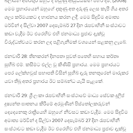
බලායන අතරතුර ඔහුට දී තියුණු ආයුධයකින් පහර දීම, (2008).
මෙම ප්‍රහාරයෙන් ඔහුගේ දකුණු අත දරුණූ ලෙස කැපී ගිය අතර
ශල්‍ය කර්මයකට ද භාජනය කරන ලදී. මෙම සිදුවීම අමාත්‍ය
මර්වින් ද සිල්වා 2007 දෙසැම්බර් 27 දින රෑපවාහිනී සංස්ථාවට
කඩා වැදීම ඊට එරෙහිව එහි ජනමාධ්‍ය ප්‍රජාව දැක්වූ
විරුද්ධත්වයට කරන ලද පළිගැනීමක් වශයෙන් සළකනු ලැබේ.
ජනවාරි 28: තිනකරන් දිනපතා පුවත් පතෙහි සහාය කර්තෘ
සුහීබ් එම්. කසීම්ට එල්ල වූ කිණිසි ප්‍රහාරය. මෙම ප්‍රහාරයට
පෙර ලේක්හවුස් සභාපති විසින් සුහීබ් දැරූ තනතුරෙන් මාරුකර
යවා තිබූ අතර ප්‍රහාරය ඊට සම්බන්ධ යැයි සැළකේ.
ජනවාරි 29: ශ්‍රී ලංකා රෑපවාහිනී සංස්ථාවේ මාධ්‍ය සේවක දුලීප්
දුෂ්‍යන්ත ඝාතනය කිරීමේ අරමුණින් පිස්තෝලකරුවන්
දෙදෙනෙකු රාත්‍රියෙහි ඔහුගේ නිවසට කඩා වැදීම. මෙම සිදුවීම
අමාත්‍ය මර්වින් ද සිල්වා 2007 දෙසැම්බර් 27 දින රෑපවාහිනී
සංස්ථාවට කඩා වැදීම ඊට එරෙහිව එහි ජනමාධ්‍ය ප්‍රජාව දැක්වූ