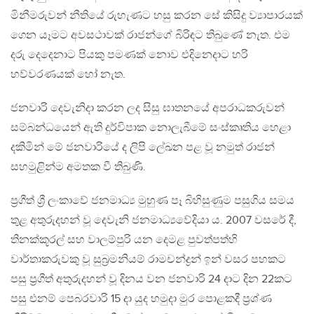
මිනීමරුවන් නීතියේ රුහැණට හසු කරන සේ කිසිදු ව්‍යාපාරයක්
ගෙන යෑමට අවසථාවක් රාජන්ගේ බිරිඳට තිබුණේ නැත. එම
දරු දෙදෙනාට පියකු පමණක් නොව එදිනෙදාට හරි
හව්වරණයක් හෝ නැත.
ජනවාරි දෙවැනිදා කරන ලද සිසු ඝාතනයේ අපරාධකරුවන්
සම්බන්ධයෙන් ඇති දුර්විපාක නොලැබීමේ සංස්කෘතිය හෙළා
දකිමින් මේ ජනවාරියේ ද ලිපි ලේඛන පළ වූ නමුත් රාජන්
සහමුළින්ම අමතක වී තිබුණි.
ප්‍රගීත් ශ්‍රී ලංකාවේ ජනමාධ්‍ය මුහුණ පෑ බිහිසුණුම පසුගිය සමය
තුළ අතුරුදහන් වූ දෙවැනි ජනමාධ්‍යවේදියා ය. 2007 වසරේ දී,
තිනක්කූරල් සහ වාලම්පුරි යන දෙමළ පුවත්පත්හි
වාර්තාකරුවකු වූ සුබ්‍රමනියම් රාමචන්ද්‍රන් ඉන් වසර පහකට
පසු ප්‍රගීත් අතුරුදහන් වූ දිනය වන ජනවාරි 24 දාට දින 22කට
පසු එනම් පෙබරවාරි 15 දා යුද හමුදා මුර පොළකදී ප්‍රශ්ණ