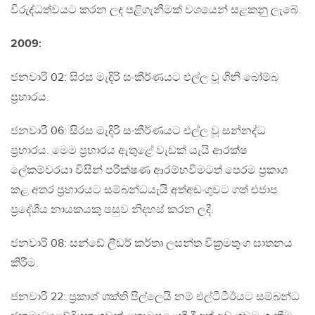
විරුද්ධත්වයට කරන ලද පළිගැනීමක් වශයෙන් සළකනු ලැබේ.
2009:
ජනවාරි 02: සිරස මැදිරි සංකීර්ණයට එල්ල වූ ගිනි බෝම්බ
ප්‍රහාරය.
ජනවාරි 06: සිරස මැදිරි සංකීර්ණයට එල්ල වූ සන්නද්ධ
ප්‍රහාරය. මෙම ප්‍රහාරය ඇතුළේ වැඩක් යැයි ආරක්ෂ
ලේකම්වරයා විසින් පරීක්ෂණ ආරම්භවීමටත් පෙරම ප්‍රකාශ
කළ අතර ප්‍රහාරයට සම්බන්ධයැයි අත්අඩංගුවට ගත් එජාප
ප්‍රදේශීය නායකයකු පසුව නිදහස් කරන ලදී.
ජනවාරි 08: සන්ඩේ ලීඩර් කර්තෘ ලසන්ත වික්‍රමතුංග ඝාතනය
කිරීම.
ජනවාරි 22: ප්‍රකාශ් ශක්ති පිල්ලෙයි නම් එල්ටීටීඊයට සම්බන්ධ