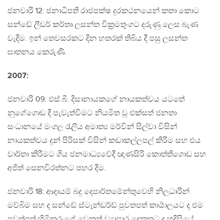
ජනවාරි 12: ජනාධිපති රාජපක්ෂ දුරකථනයෙන් කතා කොට
සන්ඩේ ලීඩර් කර්තෘ ලසන්ත වික්‍රමතුංගට දරුණු ලෙස බැණ
වැදීම. ඉන් තෙවසරකට දින හතරක් තිබිය දී පසු ලසන්ත
ඝාතනය කෙරුණි.
2007:
ජනවාරි 09: එස්.බී. දිසානායකගේ නායකත්වය යටතේ
නුගේගොඩ දී පැවැත්වීමට නියමිත වූ එක්සත් ජනතා
සංධානයේ මංගල රැලිය අමාත්‍ය මර්වින් සිල්වා විසින්
නායකත්වය දුන් පිරිසක් විසින් කඩාකල්ලපල් කිරීම සහ එය
වාර්තා කිරීමට ගිය ජනමාධ්‍යවේදී ඥාණසිරි කොත්තිගොඩ සහ
අජිත් සෙනවිරත්නට පහර දීම.
ජනවාරි 18: ආදායම් බදු දෙපාර්තමේන්තුවෙහි නිලධාරීන්
මව්බිම සහ ද සන්ඩේ ස්ටෑන්ඩර්ඩ් පුවතපත් කාර්‍යාලයට ද එම
පුවත්පත් හිමිකරුගේ වෙනත් ව්‍යාපාර දෙකකට ද හදිසියේ