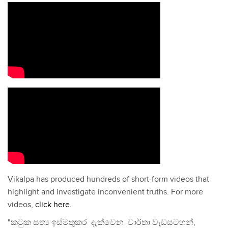
Vikalpa has produced hundreds of short-form videos that
highlight and investigate inconvenient truths. For more
videos,
click here
.
"කටුක සත්‍ය ඉස්මතුකර දැක්වෙන වාර්තා වැඩසටහන්,