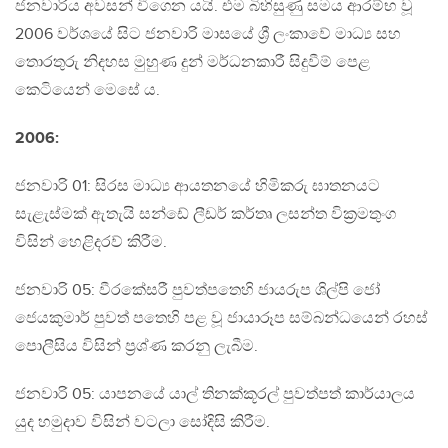
ජනවාරිය අවසන් වීගෙන යයි. එම බිහිසුණු සමය ආරම්භ වූ
2006 වර්ශයේ සිට ජනවාරි මාසයේ ශ්‍රී ලංකාවේ මාධ්‍ය සහ
තොරතුරු නිදහස මුහුණ දුන් මර්ධනකාරී සිදුවීම් පෙළ
කෙටියෙන් මෙසේ ය.
2006:
ජනවාරි 01: සිරස මාධ්‍ය ආයතනයේ හිමිකරු ඝාතනයට
සැළැස්මක් ඇතැයි සන්ඩේ ලීඩර් කර්තෘ ලසන්ත වික්‍රමතුංග
විසින් හෙළිදරව් කිරීම.
ජනවාරි 05: වීරකේසරී පුවත්පතෙහි ජායරුප ශිල්පි ජෝ
ජෙයකුමාර් පුවත් පතෙහි පළ වූ ජායාරූප සම්බන්ධයෙන් රහස්
පොලීසිය විසින් ප්‍රශ්ණ කරනු ලැබීම.
ජනවාරි 05: යාපනයේ යාල් තිනක්කූරල් පුවත්පත් කාර්යාලය
යුද හමුදාව විසින් වටලා සෝදිසි කිරීම.