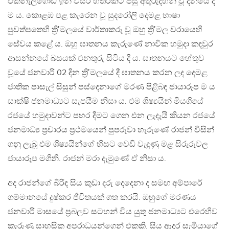
එක්නැලිගොඩ ඉන් වසර හතරකට පසු අතුරුදහන් වූ දිනයේ දී
ම ය. කොළඹ පළ කැරෙන වූ සුදරෝලි දෙමළ භාෂා
පුවත්පතෙහි ත්‍රි‛මලයේ වාර්තාකරු වූ ඔහු ත්‍රි‛මල වරායෙහි
සේවය කළේ ය. ඔහු ඝාතනය කැරුණේ නාවික හමුදා කඳවුර
ආසන්නයේ බසයක් එනතුරු සිටිය දී ය. ඝාතනයට හේතුව
වූයේ ජනවාරි 02 දින ත්‍රි‛මලයේ දී ඝාතනය කරන ලද දෙමළ
ජාතික පාසැල් සිසුන් පස්දෙනාගේ මරණ පිළිබඳ ජායාරූප ම ය
සාක්ෂි ජනමාධ්‍යට සැපයීම නිසා ය. එම ශිෂ්‍යයින් මියගියේ
රජයේ හමුදාවන්ට පහර දීමට ගෙන එන ලැදැයි කියන රජයේ
ජනමාධ්‍ය ප්‍රචාරය ප්‍රථමයෙන් පුපරුවා හැරුණේ රාජන් විසින්
ගනු ලැබූ එම ශිෂ්‍යයින්ගේ හිසට වෙඩි වැදුණු මළ සිරුරුවල
ජායාරූප මගිනි. රාජන් මරා දැමුණේ ඒ නිසා ය.
අද රාජන්ගේ බිරිඳ සිය කුඩා දරු දෙදෙනා ද සමඟ අම්පාරේ
ගම්මානයේ දුෂ්කර ජීවිතයක් ගත කරයි. ඔහුගේ මරණය
ජනවාරි මාසයේ ප්‍රබලව සටහන් විය යුතු ජනමාධ්‍යට එරෙහිව
කැරුණු සාහසික අපරාධයන්ගෙන් එකකි. සිය ආදර සැමියාගේ