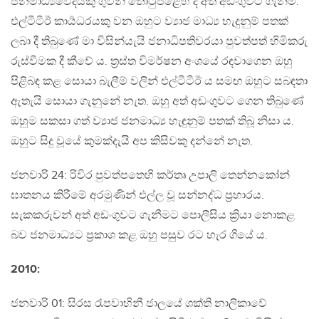
ජනමාධ්‍යවේදියකු ගුවන් තොටුපළෙහි දී අත් අඩංගුවට ගැනීම.
එල්ටීටීඊ කාර්‍යධරයකු වන ඔහුට ව්‍යාජ මාධ්‍ය හැදුනුම් පතක්
ලබා දී තිබුණේ මා විසින්යැයි ජනාධිපතිවරයා පුවත්පත් හිමිකරු
රුස්වීමක දී කීවේ ය. ත්‍රස්ත විමර්ෂන අංශයේ රඳවාගෙන ඔහු
පිළිබඳ කළ සොයා බැලීම් වලින් එල්ටීටීඊ ය සමඟ ඔහුට සබඳතා
ඇතැයි සොයා ගැනුනේ නැත. ඔහු අත් අඩංගුවට ගෙන තිබුණේ
ඔහුම සකසා ගත් ව්‍යාජ ජනමාධ්‍ය හැඳුනුම් පතක් තිබූ නිසා ය.
ඔහුට සිදු වූයේ කුමක්දැයි අප කිසිවකු දන්නේ නැත.
ජනවාරි 24: රිවිර පුවත්පතෙහි කර්තෘ උපාලි තෙන්නකෝන්
ඝාතනය කිරීමේ අරමුණින් එල්ල වූ සන්නද්ධ ප්‍රහාරය.
සැකකරුවන් අත් අඩංගුවට ගැනීමට පොලීසිය ක්‍රියා නොකළ
බව ජනමාධ්‍යට ප්‍රකාශ කළ ඔහු පසුව රට හැර ගියේ ය.
2010:
ජනවාරි 01: සිරස රැපවාහිනී ජාලයේ ශක්ති නාලිකාවේ