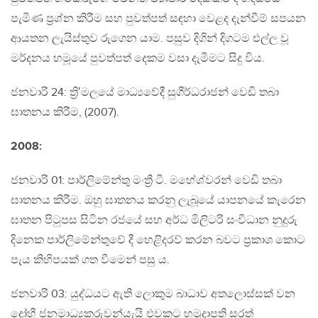
පැමිණ ප්‍රශ්න කිරීම සහ පුවත්පත් සඳහා වෙළද දැන්වීම් සපයන
ආයතන ලැයිස්තුව රුගෙන යාම. පසුව දිගින් දිගටම එල්ල වූ
මර්දනය හමූයේ පුවත්පත් දෙකම වසා දැමීමට සිදු විය.
ජනවාරි 24: ත්‍රි‛මලයේ මාධ්‍යවේදී සුගීර්ධරාජන් වෙඩි තබා
ඝාතනය කිරීම, (2007).
2008:
ජනවාරි 01: පාර්ලිමේන්තු මංත්‍රී ටී. මහේශ්වරන් වෙඩි තබා
ඝාතනය කිරීම. ඔහු ඝාතනය කරනු ලැබූයේ යාපනයේ කැරෙන
ඝාතන පිටුපස සිටින රජයේ සහ අර්ධ මිලිටරි සංවිධාන නුදුරු
දිනෙක පාර්ලිමේන්තුවේ දී හෙළිදරව් කරන බවට ප්‍රකාශ කොට
පැය කිහිපයක් ගත වීමෙන් පසු ය.
ජනවාරි 03: යුද්ධයට ඇති ලොකුම බාධාව අතලොස්සක් වන
ද්‍රෝහී ජනමාධ්‍යකරුවන්යැයි එවකට හමුදාපති සරත්