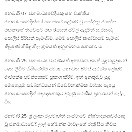
ජනවාරි 07: ජනමාධ්‍යවේදියකු සහ වෘත්තීය
ජනමාධ්‍යවේදීන්ගේ සංගමයේ ලේකම් වූ පෝද්දල ජයන්ත
මහතාගේ නිවෙසට මහ රැයෙහි සිවිල් ඇඳුමින් සැරසුණු
පොලිස් පිරිසක් පැමිණීම. මෙම පොලිස් කණ්ඩායම පැමිණ
තිබුණේ කිසිදු නිල ක්‍රමයක් අනුගමනය නොකර ය.
ජනවාරි 25: ජනමාධ්‍ය වාරණයක් අත්‍යවශ්‍ය බවත් යුද හමුදාවන්
ගැන ලිවීම කිසිසේත්ම අවශ්‍ය නොවන බවත් ආරක්ෂ ලේකම්
රාජපක්ෂ පුවත්පතකට ප්‍රකාශ කිරීම. ඉන් අනතුරුව යුද
මෙහෙයුම් සම්බන්ධයෙන් විවේචනාත්මක වාර්තා සැපයූ
ජනමාධ්‍යවේදීන් දෙදෙනෙකුට දරුණූ මරණිය ප්‍රහාරයන් එල්ල
විය.
ජනවාරි 25: ශ්‍රී ලංකා රූපවාහිනී සංස්ථාවේ නිශ්පාදකකවරයකු
වූ ජනමාධ්‍යවේදී ලාල් හේමන්ත මාවලගේ රාත්‍රි සිය නිවස