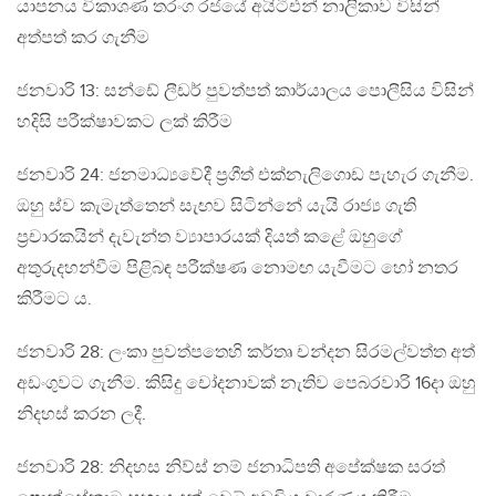
යාපනය විකාශණ තරංග රජයේ අයිටීඑන් නාලිකාව විසින්
අත්පත් කර ගැනීම
ජනවාරි 13: සන්ඩේ ලීඩර් පුවත්පත් කාර්යාලය පොලීසිය විසින්
හදිසි පරීක්ෂාවකට ලක් කිරීම
ජනවාරි 24: ජනමාධ්‍යවේදී ප්‍රගීත් එක්නැලිගොඩ පැහැර ගැනීම.
ඔහු ස්ව කැමැත්තෙන් සැඟව සිටින්නේ යැයි රාජ්‍ය ගැති
ප්‍රචාරකයින් දැවැන්ත ව්‍යාපාරයක් දියත් කළේ ඔහුගේ
අතුරුදහන්වීම පිළිබඳ පරීක්ෂණ නොමඟ යැවීමට හෝ නතර
කිරීමට ය.
ජනවාරි 28: ලංකා පුවත්පතෙහි කර්තෘ චන්දන සිරමල්වත්ත අත්
අඩංගුවට ගැනීම. කිසිදු චෝදනාවක් නැතිව පෙබරවාරි 16දා ඔහු
නිදහස් කරන ලදී.
ජනවාරි 28: නිදහස නිව්ස් නම් ජනාධිපති අපේක්ෂක සරත්