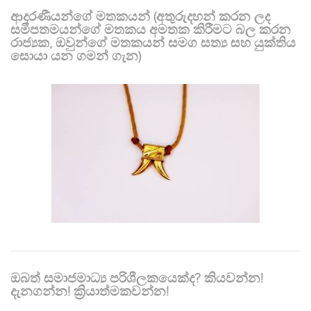
ආදරණීයන්ගේ මතකයන් (අතුරුදහන් කරන ලද
සමීපතමයන්ගේ මතකය අමතක කිරීමට බල කරන
රාජ්‍යක, ඔවුන්ගේ මතකයන් සමග සත්‍ය සහ යුක්තිය
සොයා යන ගමන් ගැන)
ඔබත් සමාජමාධ්‍ය පරිශීලකයෙක්ද? කියවන්න!
දැනගන්න! ක්‍රියාත්මකවන්න!