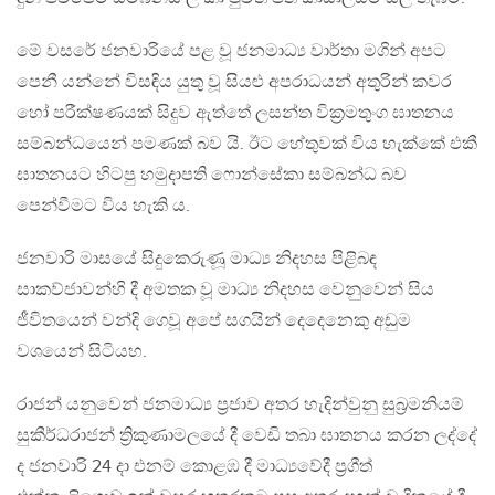
මේ වසරේ ජනවාරියේ පළ වූ ජනමාධ්‍ය වාර්තා මගින් අපට
පෙනී යන්නේ විසඳිය යුතු වූ සියළු අපරාධයන් අතුරින් කවර
හෝ පරීක්ෂණයක් සිදුව ඇත්තේ ලසන්ත වික්‍රමතුංග ඝාතනය
සම්බන්ධයෙන් පමණක් බව යි. ඊට හේතුවක් විය හැක්කේ එකී
ඝාතනයට හිටපු හමුදාපති ෆොන්සේකා සම්බන්ධ බව
පෙන්වීමට විය හැකි ය.
ජනවාරි මාසයේ සිදුකෙරුණූ මාධ්‍ය නිදහස පිළිබඳ
සාකව්ජාවන්හි දී අමතක වූ මාධ්‍ය නිදහස වෙනුවෙන් සිය
ජීවිතයෙන් වන්දි ගෙවූ අපේ සගයින් දෙදෙනෙකු අඩුම
වශයෙන් සිටියහ.
රාජන් යනුවෙන් ජනමාධ්‍ය ප්‍රජාව අතර හැදින්වුනු සුබ්‍රමනියම්
සුකීර්ධරාජන් ත්‍රිකුණාමලයේ දී වෙඩි තබා ඝාතනය කරන ලද්දේ
ද ජනවාරි 24 දා එනම් කොළඹ දී මාධ්‍යවේදී ප්‍රගීත්