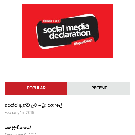
POPULAR
RECENT
සෙක්ස් ඇන්ඩ් ලව් – බ්‍රා සහ ‘ලේ’
February 15, 2016
සම ලිංගිකයෝ
September 9, 2013