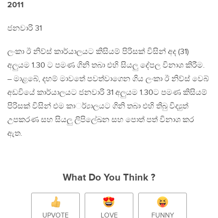
2011
ජනවාරි 31
ලංකා ඊ නිව්ස් කාර්යාලයට කිසියම් පිරිසක් විසින් අද (31)
අලුයම 1.30 ට පමණ ගිනි තබා එහි සියලු දේපල විනාශ කිරීම.
– මාළබේ, දහම් මාවතේ පවත්වාගෙන ගිය ලංකා ඊ නිව්ස් වෙබ්
අඩවියේ කාර්යාලයට ජනවාරි 31 අලුයම 1.30ට පමණ කිසියම්
පිරිසක් විසින් එම කාර්්‍යාලයට ගිනි තබා එහි තිබු විද්‍යුත්
උපකරණ සහ සියලු ලිපිලේඛන සහ පොත් පත් විනාශ කර
ඇත.
What Do You Think ?
UPVOTE
LOVE
FUNNY