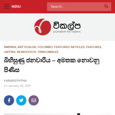
S
Search
MENU
k
for:
i
p
t
o
m
AMPARA
,
BATTICALOA
,
COLOMBO
,
FEATURED ARTICLES
,
FEATURES
,
a
JAFFNA
,
KILINOCHCHI
,
TRINCOMALEE
i
බිහිසුණු ජනවාරිය – අමතක නොවනු
n
c
පිණිස
o
n
KARAPOTHTHA
t
on
January 30, 2011
e
n
t