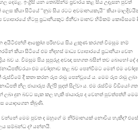
ංහල දෙමළ. ඉංග්‍රිසි යන තෙබසින්ම ප්‍රචාරය කළ සිය උදෑසන පුවත්
් ලෙස කියා සිටියේ ‛‛නුඹ සිය රටට අවමානයකැයි’’ කියා මාලදිවයි
ය ව්‍යාපාරයේ හිටපු ප්‍රධානියකුට ජිනීවා මානව හිමිකම් කොමිසමේ ද
 අයිටීඑන්හි ආක්‍රෝශ පරිභවය සිය ළකුණ කරගත් විමසුම නම්
රමින් කියා සිටියේ එම නිදහස් මාධ්‍ය ව්‍යාපාරයේ ප්‍රධානියා වෙන
‍රිය බව ය. විමසුම සිය සුපුරුදු අවඥා සහගත බසින් තව බොහෝ දේ 
ින් ජනාධිපතිවරයා එම වෝදනාව කළ බව පෙන්වීමට මෙන් එම චෝද
 රුස්වීමේ දී කතා කරන රූප රාමු පෙන්වූයේ ය. මෙම රූප රාමු ලබා 
ාධිපති නිල ජායාරූප ශිල්පි සුදත් සිල්වා ය. එම රැස්වීම විඩියෝ ගත
න් ලබා දුන බවට සැක කල හැකි ඡායාරූප ද වෙනත් පුවත්පත්හි මෙ
ිස යොදාගෙන තිබුණි.
ණය වන්නේ මෙම පුවත ද ඔහුගේ ම නිර්මානයක් නොවිය හැකිද? එස
ලය සම්බන්ධ ද? යන්නයි.