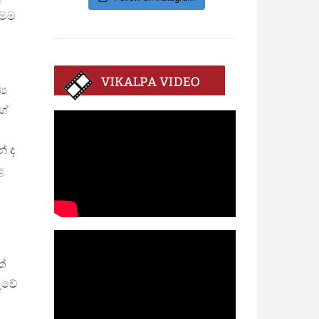
මෙම
‍ය
ගේ
ේ ද
ළ
ත්
රුවේ