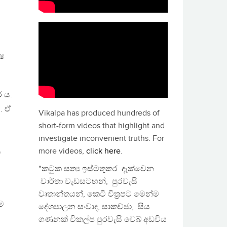
.
්ෂ
 ය.
. ඒ
Vikalpa has produced hundreds of
short-form videos that highlight and
investigate inconvenient truths. For
more videos,
click here
.
ස
"කටුක සත්‍ය ඉස්මතුකර දැක්වෙන
වාර්තා වැඩසටහන්, පුරවැසි
වෘතාන්තයන්, කෙටි චිත්‍රපට මෙන්ම
ම
දේශපාලන සංවාද, සාකච්ඡා, සිය
ගණනක් විකල්ප පුරවැසි වෙබ් අඩවිය