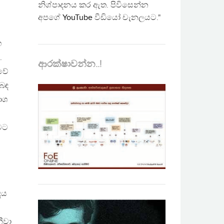
නිශ්පාදනය කර ඇත. පිවිසෙන්න
අපගේ
YouTube
වීඩියෝ චැනලයට."
හ
.
ආරක්ෂාවන්න..!
ුවේ
ිබඳ
ාශ
ුවට
දය
ීවා