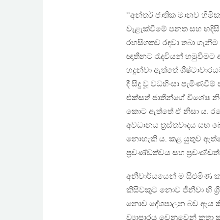
‛‛අන්තර් ජාතික මානව හිමි
වැළැක්වීමේ පනත සහ හදිසි
රහසිගතව රඳවා තබා ගැනීම 
ඥාතීනට රැදවියන් හමුවීමට අ
හදුන්වා ඇත්තේ ශීෂ්ටාචාරය
දී සිදු වූ වධහිංසා පැමිණව
එක්සත් ජාතීන්ගේ විශේෂ නි
කොට ඇත්තේ ඒ නිසා ය. රට
අවධානය ත්‍රස්තවාදය සහ බෙ
නොහැකි ය. කළ යුතුව ඇත්තේ 
ප්‍රචණ්ඩත්වය සහ ප්‍රචණ්ඩත්
අනීවාර්යයෙන් ම සිළුමිණ 
කිසිවකුට නොව ජීනීවා හි ශ්
නොව දේශපාලන බව ඇය කියූ 
ව්‍යාපාරය වෙනුවෙන් කතා 