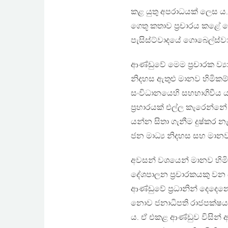
කළ යුතු අපරාධයක් ලෙස ය.
ගෙතූ කතාව ප්‍රචාරය කළේ 
පැසිස්ට්වාදයේ ගොබෙල්ස්වාදී
ආණ්ඩුවේ මෙම ප්‍රචාරක ව්‍යා
නිදහස ඇතුළු මානව හිමිකම්
සංවිධානයෙහි සහභාගිවීය ය
ප්‍රහාරයක් එල්ල කැරෙන්නේ
යන්න සිතා ගැනීම දුෂ්කර නැත
ජන මාධ්‍ය නිදහස සහ මානව හි
අවසන් වශයෙන් මානව හිමි
දේශපාලන ප්‍රචාරකයකු වන
ආණ්ඩුවේ ප්‍රධානින් දෙදෙන
නොව ජනාධිපති රාජපක්ෂය. 
ය. ඒ එකළ ආණ්ඩුව විසින් 