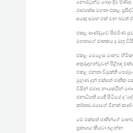
නොරටුන්ට බෙදා දීම පිණිස ය
රාජපක්ෂ මහතා එකළ ප්‍රසිද
අයකු සමඟ එක් වන බවත් ඒ 
එකළ ආණ්ඩුවේ සිළුමිණ පුව
මහතාගේ ජාතකය ද ඔහු විසින
එකළ මෙළෙස මානව හිමිකම්
අතුරුදහන්වුවන් පිළිබඳ එක
එකළ ජනතා විමුක්ති පෙරම
මුහුණ දුන් එක්සත් ජාතික
විසින් එජාප නායකයින් බො
ජනාධිපති යෙදී සිටියේ ද ‛ද
කර්තෘවරයාගේ චීනක් කණ්
මේ එක්සත් ජාතීන්ගේ මානව
ප්‍රකාශය කියවා බලන්න: