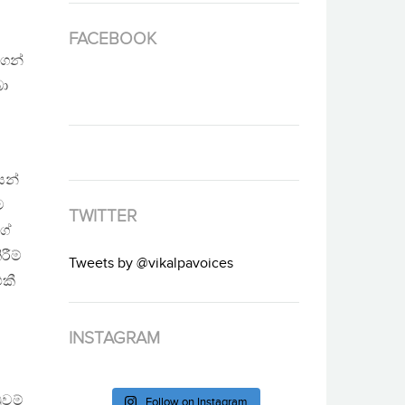
FACEBOOK
ගෙන්
බා
යන්
ම
TWITTER
ගේ
ීම්
Tweets by @vikalpavoices
කී
INSTAGRAM
වම්
Follow on Instagram