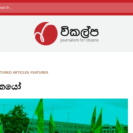
rch
TURED ARTICLES
,
FEATURES
ාතකයෝ