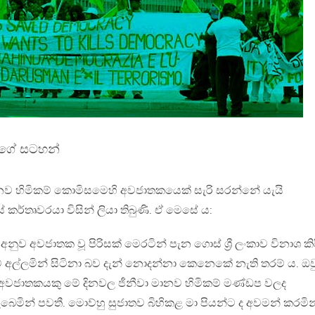
කුගේ සටහන්
ානව හිමිකම් කොමිසමෙහි අවජාතකයෙක් සැරි සරන්නේ යැයි
කර්තෘවරයා විසින් ලියා තිබුණි. ඒ මෙසේ ය:
ව අනුව අවජාතක වූ පිරිසක් මෙරටින් පැන ගොස් ශ්‍රී ලංකාව විනාශ කි
 අල්ලමින් සිටිනා බව දැන් නොදන්නා කෙනෙකේ නැති තරම් ය. ඔව
වජාතකයකු මේ දිනවල ජීනීවා මානව හිමිකම් මණ්ඩප වලද
ෙමින් පවතී. මොව්හු සුජාතව බිහිකළ මා පියන්ට ද අවමන් කරමින