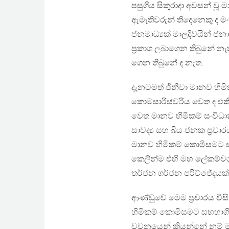
පසුගිය සිකුරාදා අවසන් ව
ඇමැතිවරුන් තිදෙනෙකු ද මංත්
ජනමාධ්‍යක් මාලදිවයින් ජනා
ප්‍රකාශ ලබාගෙන තිබුනේ න
ගෙන තිබුනේ ද නැත.
දැනටමත් ජීනීවා මානව හි
කොමසාරිස්වරිය වෙත ද එකී
වෙත මානව හිමිකම් සංවිධාන
සාවද්‍ය සහ බිය ජනක ප්‍රචාර
මානව හිමිකම් කොමිසමට ස
කෙලින්ම එහි මහ ලේකම්ව
තර්ජන ගර්ජන පරිච්ජේදයක් 
ආණ්ඩුවේ මෙම ප්‍රචාරය විස
හිමිකම් කොමිසමට සහභාගි
වචනයෙන් කියන්නේ නම් ම