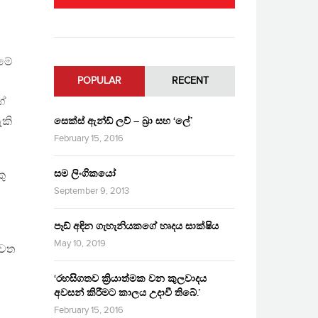
සමේ
POPULAR
RECENT
ගේ
ැකි
සෙක්ස් ඇන්ඩ් ලව් – බ්‍රා සහ ‘ලේ’
February 15, 2016
සම ලිංගිකයෝ
කු
September 9, 2013
පෑඩ් අඳින ගැහැනියකගේ හෘදය සාක්ෂිය
May 10, 2019
ුවත
‘රහසිගතව ක්‍රියාත්මක වන කුලවාදය
අවසන් කිරීමට කාලය උදාවී තිබේ.’
February 15, 2016