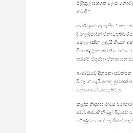
පිළිකුල් සහගත ලෙස නොර
කරති.’’
ආණ්ඩුවේ ඇමැතිවරයකු වන ව
දී මාලදිවයින් ජනාධිපතිවරයා 
හෙළා දකින ලදැයි කියන අභූ
පියා බල්ලකු බවත් මගේ මව
තරමේ ජුගුප්සා ජනක සහ බි
ආණ්ඩුවේ දිනපතා පුවත්පත 
රිංගලා’’ යැයි ගෙතූ පුවතක් 
පතාක යෝධයකු බවය.
කළක් නිදහස් මාධ්‍ය ව්‍යා
ස්වර්ණවාහිනී මුල් පිටුව
රේණුවක හෝ තැකීමක් නැත