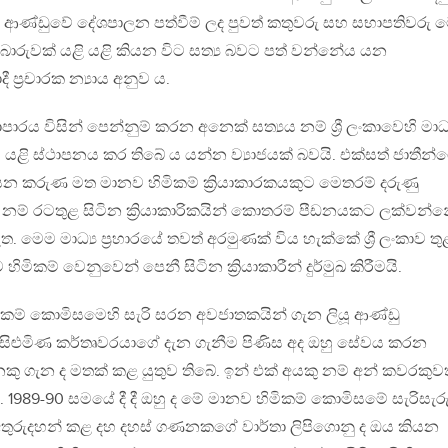
 ආණ්ඩුවේ දේශපාලන පත්වීම් ලද පුවත් කතුවරු සහ සභාපතිවරු 
බොරුවක් යළි යළි කියන විට සත්‍ය බවට පත් වන්නේය යන
 ප්‍රචාරක න්‍යාය අනුව ය.
පාරය විසින් පෙන්නුම් කරන අනෙක් සත්‍යය නම් ශ්‍රී ලංකාවෙහි මාධ්
 යළි ස්ථාපනය කර තිබේ ය යන්න ව්‍යාජයක් බවයි. එක්සත් ජාතීන්
න කරුණ මත මානව හිමිකම් ක්‍රියාකාරකයකුට මෙතරම් දරුණු
 නම් රටතුළ සිටින ක්‍රියාකාරිකයින් කොතරම් පීඩනයකට ලක්වන්න
. මෙම මාධ්‍ය ප්‍රහාරයේ තවත් අරමුණක් විය හැක්කේ ශ්‍රී ලංකාව තු
මිකම් වෙනුවෙන් පෙනී සිටින ක්‍රියාකාරීන් දුර්මුඛ කිරීමයි.
කම් කොමිසමෙහි සැරි සරන අවජාතකයින් ගැන ලියූ ආණ්ඩු
 සිළුමිණ කර්තෘවරයාගේ දැන ගැනීම පිණිස අද ඔහු සේවය කරන
ෙකු ගැන ද මතක් කළ යුතුව තිබේ. ඉන් එක් අයකු නම් අන් කවරකුව
1989-90 සමයේ දී දී ඔහු ද මේ මානව හිමිකම් කොමිසමේ සැරිසැ
අතුරුදහන් කළ දහ දහස් ගණනකගේ වාර්තා ලිපිගොනු ද ඔය කියන