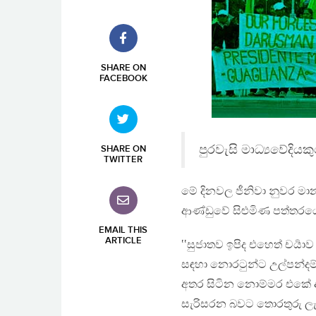
SHARE ON
FACEBOOK
පුරවැසි මාධ්‍යවේදිය
SHARE ON
TWITTER
මේ දිනවල ජීනිවා නුවර ම
ආණ්ඩුවේ සිළුමිණ පත්තරයේ 
EMAIL THIS
ARTICLE
‛‛සුජාතව ඉපිද එහෙත් චර්‍යා
සඳහා නොරටුන්ට උල්පන්දම්
අතර සිටින නොම්මර එකේ අ
සැරිසරන බවට තොරතුරු ලැබ