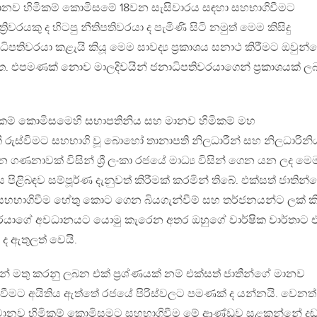
ූ මානව හිමිකම් කොමිසමේ 18වන සැසිවාරය සඳහා සහභාගිවීමට
‍රිවරයකු ද හිටපු නීතිපතිවරයා ද පැමිණි සිටි නමුත් මෙම කිසිදු
ධිපතිවරයා කළැයි කියූ මෙම සාවද්‍ය ප්‍රකාශය සනාථ කිරීමට ඔවුන්
ැත. එපමණක් නොව මාලදිවයින් ජනාධිපතිවරයාගෙන් ප්‍රකාශයක් ල
මිකම් කොමිසමෙහි සභාපතිනිය සහ මානව හිමිකම් මහ
 රුස්විමට සහභාගි වූ බොහෝ තානාපති නිලධාරීන් සහ නිලධාරිනි
 ගණනාවක් විසින් ශ්‍රී ලංකා රජයේ මාධ්‍ය විසින් ගෙන යන ලද මෙ
ය පිළිබඳව සම්පූර්ණ දැනුවත් කිරීමක් කරමින් තිබේ. එක්සත් ජාතින්
හභාගිවීම හේතු කොට ගෙන බියගැන්වීම් සහ තර්ජනයන්ට ලක් කිර
රයාගේ අවධානයට යොමු කැරෙන අතර ඔහුගේ වාර්ෂික වාර්තාට එ
ද ඇතුලත් වෙයි.
ින් මතු කරනු ලබන එක් ප්‍රශ්ණයක් නම් එක්සත් ජාතීන්ගේ මානව
වීමට අයිතිය ඇත්තේ රජයේ පිරිස්වලට පමණක් ද යන්නයි. වෙනත්
ානව හිමිකම් කොමිසමට සහභාගිවීම මේ ආණ්ඩුව සළකන්නේ දඬු