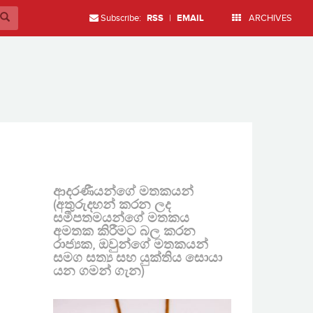
Subscribe:
RSS
|
EMAIL
ARCHIVES
ආදරණීයන්ගේ මතකයන්
(අතුරුදහන් කරන ලද
සමීපතමයන්ගේ මතකය
අමතක කිරීමට බල කරන
රාජ්‍යක, ඔවුන්ගේ මතකයන්
සමග සත්‍ය සහ යුක්තිය සොයා
යන ගමන් ගැන)