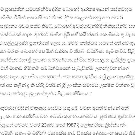
කම් ප්‍රඥාප්තීන් යටතේ නිර්දේශිත බොහෝ ආරක්ෂණයන් ත්‍රස්තවාදය
 නීතිය විසින් අහෝසි කර තිබේ. දීර්ඝ කාලයක් නඩු නොපවරා
සාමාන්‍ය බවට පත්ව තිබේ. බොහෝ අවස්ථාවන්හිදී නීතිඥයින්ට ස
වස්ථාවක් නැත. අන්තර් ජාතික ජූරි සභිකයින්ගේ කොමිසම ත්‍ර.වැ.ප
ට එල්ලවූ දුෂ්ඨ ප්‍රහාරයක් ලෙස ය. මෙම තත්ත්වය යටතේ අත් අඩංග
ීම් සහ මරණ බොහෝ සෙයින් වාර්තා වී තිබේ. වධහිංසා පැමිණවීම පිළ
යෝජිතවරයා ශ්‍රී ලංකාව සම්බන්ධයෙන් සිය බරපතල සැළකිල්ල ප්‍රක
ෙහි මානව හිමිකම් සම්බන්ධයෙන් සැබැවින්ම උනන්දුවනන්ගේ
දුම්වාදය ගැන කියා තවදුරටත් වෙනතක හැරවීමට ශ්‍රී ලංකා ආණ්ඩ
අප කලින් ද කී පරිදි වත්මන් ශ්‍රී ලාංකික සමාජය ලක්ෂිත වන්නා වූ
වයට හේතු වූ මූල හේතූන්ට පිළියම් කිරීම ය.’’
කතුවරයා විසින් ජාතකය සෙවිය යුතු මේ වචන අයත් වන්නේ අන්
‍රී ලංකා තානාපතිනිය වන තමාරා කුනනායගම්ට ය. ප්‍රශ්ණය ත්‍රස්තවා
යේ මෙයට වසර 23කට පෙර 1987 දී ලෝක ශිෂ්‍ය ක්‍රිස්තියානි
කරමිනි. එකළ ම මහින්ද රාජපක්ෂ නම් විපක්ෂ දේශපාලනඥයාට ජින