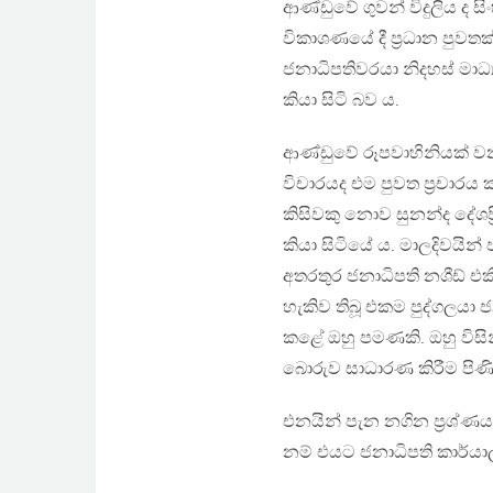
ආණ්ඩුවේ ගුවන් විදුලිය ද සි
විකාශණයේ දී ප්‍රධාන පුවතක
ජනාධිපතිවරයා නිදහස් මාධ්‍
කියා සිටි බව ය.
ආණ්ඩුවේ රූපවාහිනියක් වන
විචාරයද එම පුවත ප්‍රචාරය ක
කිසිවකු නොව සුනන්ද දේශප්
කියා සිටියේ ය. මාලදිවය
අතරතුර ජනාධිපති නශීඩ් එකී
හැකිව තිබූ එකම පුද්ගලයා ජන
කළේ ඔහු පමණකි. ඔහු විසි
බොරුව සාධාරණ කිරීම පිණ
එනයින් පැන නගින ප්‍රශ්
නම් එයට ජනාධිපති කාර්යා