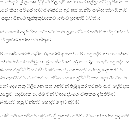
. බෙදා දී ශ්‍රි ලංකාණ්ඩුවට බලපෑම් කරන සේ ඉල්ලා සිටිනු පිණිස ය
්ධියේ කියා සිටියේ සාධාරණත්වය ඉටු කර ගැනීම පිණිස තමා ඕනෑම
සඳහා ඕනෑම තූත්තුකුඩියකට යාමට සූදානම් බවත් ය.
ත් පතෙහි අද සිටින කර්තෘවරයාම ලැග සිටියේ නම් මහින්ද රාජපක
් ප්‍රශ්ණ කරන්නට තිබුණි.
 කොමිසමෙහි සැරිසැරූ තවත් අයෙක් නම් වාසුදේව නානායක්කාර
්සත් ජාතීන්ගේ කමිටුව හමුවෙමින් කරුණූ පැහැදිළි කළේ වාසුදේව ය
ුණ සහ එල්ටිටීඊ ය විසින් මෙහෙයවූ සන්නද්ධ අරගල දෙකකට ම
 පක්ෂ ආණ්ඩුවට එරෙහිව ය. ජවිපෙ සහ එල්ටීටීඊ යන දෙපාර්ශවය ම
හෝ දෙනෙකු බිලිගෙන සහ ගනිමින් තිබූ අතර එවකට ආර්. ප්‍රේමදා
ේශප්‍රේමී’ යුද්ධයක ය. එබැවින් වාසුදේවගේ ජාතකය ද සිළුමිණ
ණාඩියට හසු වන්නට හොදටම ඉඩ තිබුණි.
 හිමිකම් කොමිසම හමුවේ ශ්‍රී ලංකාව සම්බන්ධයෙන් කරන ලද මෙ