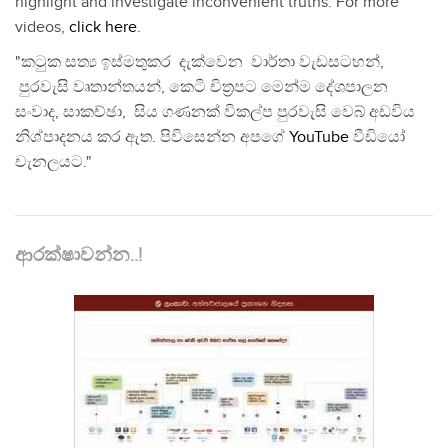
highlight and investigate inconvenient truths. For more
videos,
click here
.
"කටුක සත්‍ය ඉස්මතුකර දැක්වෙන වාර්තා වැඩසටහන්,
පුරවැසි වෘතාන්තයන්, කෙටි චිත්‍රපට මෙන්ම දේශපාලන
සංවාද, සාකච්ඡා, සිය ගණනක් විකල්ප පුරවැසි වෙබ් අඩවිය
නිශ්පාදනය කර ඇත. පිවිසෙන්න අපගේ
YouTube
වීඩියෝ
චැනලයට."
ආරක්ෂාවන්න..!