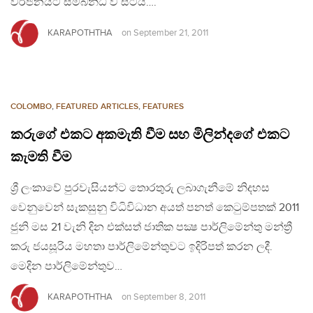
වර්ජනයට සම්බන්ධ වී සීටියි….
KARAPOTHTHA
on
September 21, 2011
COLOMBO
,
FEATURED ARTICLES
,
FEATURES
කරුගේ එකට අකමැති වීම සහ මිලින්දගේ එකට
කැමති වීම
ශ්‍රී ලංකාවේ පුරවැසියන්ට තොරතුරු ලබාගැනීමේ නිදහස
වෙනුවෙන් සැකසුනු විධිවිධාන අයත් පනත් කෙටුම්පතක් 2011
ජුනි මස 21 වැනි දින එක්සත් ජාතික පක්‍ෂ පාර්ලිමේන්තු මන්ත්‍රී
කරු ජයසූරිය මහතා පාර්ලිමේන්තුවට ඉදිරිපත් කරන ලදී.
මෙදින පාර්ලිමේන්තුව…
KARAPOTHTHA
on
September 8, 2011