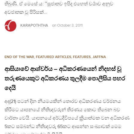
තිබුණි. ඒ මෙසේ ය: ‛‛සුජාතව ඉපිද එහෙත් චර්‍යාව අනුව
අවජාතක වූ පිරිසක්…
KARAPOTHTHA
on
October 3, 2011
END OF THE WAR
,
FEATURED ARTICLES
,
FEATURES
,
JAFFNA
ආසියාවේ ආශ්චර්ය – අධිකරණයෙන් නිදහස් වූ
තරුණයෙකුට අධිකරණය තුලදීම පොලීසිය පහර
දෙයි
අද(21) පටන් දින නියමයකින් තොරව අධිකරණය වර්ජනය
කිරීමට යාපනයේ නීතිඥවරුන් තීරණය කොට තිබෙන බව
වාර්තා වෙයි. යාපනයේ අර්ධදීවීපයේ ක්‍රියාත්මක වන අධිකරණ
5කට සම්බන්ධ නීතිඥවරු 65කට ආසන්න සංඛ්‍යාවක් මෙම