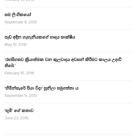
සම ලිංගිකයෝ
September 9, 2013
පෑඩ් අඳින ගැහැනියකගේ හෘදය සාක්ෂිය
May 10, 2019
‘රහසිගතව ක්‍රියාත්මක වන කුලවාදය අවසන් කිරීමට කාලය උදාවී
තිබේ.’
February 15, 2016
‘හිමින්සැරේ පියා විදා‘ සුනිලා සමුගත්තා ය.
September 9, 2013
‘භූමි’ ගේ කතාව
June 23, 2016