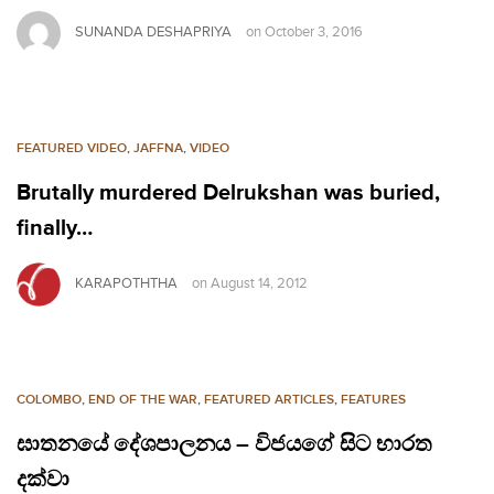
SUNANDA DESHAPRIYA
on
October 3, 2016
FEATURED VIDEO
,
JAFFNA
,
VIDEO
Brutally murdered Delrukshan was buried,
finally…
KARAPOTHTHA
on
August 14, 2012
COLOMBO
,
END OF THE WAR
,
FEATURED ARTICLES
,
FEATURES
ඝාතනයේ දේශපාලනය – විජයගේ සිට භාරත
දක්වා