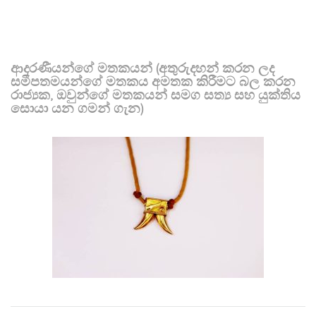
ආදරණීයන්ගේ මතකයන් (අතුරුදහන් කරන ලද
සමීපතමයන්ගේ මතකය අමතක කිරීමට බල කරන
රාජ්‍යක, ඔවුන්ගේ මතකයන් සමග සත්‍ය සහ යුක්තිය
සොයා යන ගමන් ගැන)