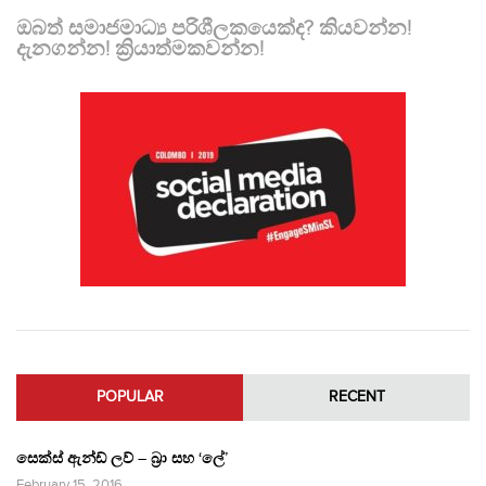
ඔබත් සමාජමාධ්‍ය පරිශීලකයෙක්ද? කියවන්න!
දැනගන්න! ක්‍රියාත්මකවන්න!
POPULAR
RECENT
සෙක්ස් ඇන්ඩ් ලව් – බ්‍රා සහ ‘ලේ’
February 15, 2016