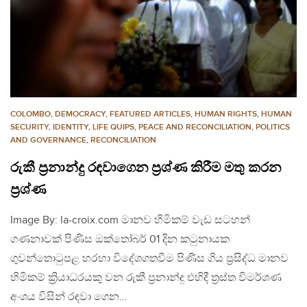
COLOMBO
,
DEMOCRACY
,
FEATURED ARTICLES
,
HUMAN RIGHTS
,
HUMAN
SECURITY
,
IDENTITY
,
LIFE QUIPS
,
PEACE AND RECONCILIATION
,
POLITICS
AND GOVERNANCE
,
RECONCILIATION
රුකී ප්‍රනාන්දු රඳවාගෙන ප්‍රශ්ණ කිරීම මතු කරන
ප්‍රශ්ණ
Image By: la-croix.com මානව හිමිකම් වැඩ සටහන්
ගණනාවක් පිණිස ඔක්තෝබර් 01 දින කටුනායක
ගුවන්තොටුපළ හරහා විදේශගතවීම පිණිස ගිය ප්‍රසිද්ධ මානව
හිමිකම් ක්‍රියාධරයකු වන රුකී ප්‍රනාන්දු එහිදී ත්‍රස්ත විමර්ශණ
අංශය විසින් රඳවා ගෙන…