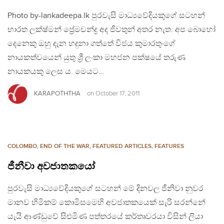
Photo by-lankadeepa.lk පුරවැසි මාධ්‍යවේදියකුගේ සටහන්
භාරත ලක්ෂ්මන් ප්‍රේමචන්ද්‍ර අද ජීවතුන් අතර නැත. අප බොහෝ
දෙනෙකු ඔහු දැන හදුනා ගත්තේ විජය කුමාරතුංගේ
නායකත්වයෙන් යුතු ශ්‍රී ලංකා මහජන පක්ෂයේ තරුණ
නායකයකු ලෙස ය. මෙයට…
KARAPOTHTHA
on
October 17, 2011
COLOMBO
,
END OF THE WAR
,
FEATURED ARTICLES
,
FEATURES
ජීනීවා අවජාතකයෝ
පුරවැසි මාධ්‍යවේදියකුගේ සටහන් මේ දිනවල ජීනිවා නුවර
මානව හිමිකම් කොමිසමෙහි අවජාතකයෙක් සැරි සරන්නේ
යැයි ආණ්ඩුවේ සිළුමිණ පත්තරයේ කර්තෘවරයා විසින් ලියා