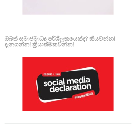
ඔබත් සමාජමාධ්‍ය පරිශීලකයෙක්ද? කියවන්න!
දැනගන්න! ක්‍රියාත්මකවන්න!