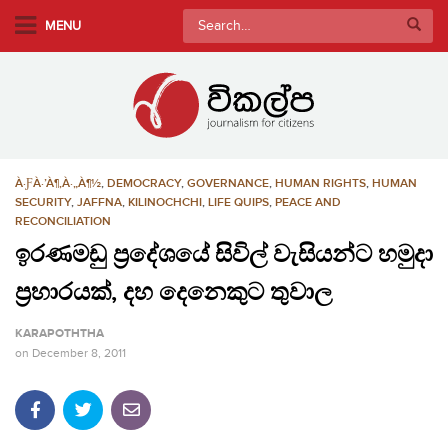
S
Search
MENU
k
for:
i
p
t
o
m
À·ƑÀ·’À¶‚À·„À¶½
,
DEMOCRACY
,
GOVERNANCE
,
HUMAN RIGHTS
,
HUMAN
a
SECURITY
,
JAFFNA
,
KILINOCHCHI
,
LIFE QUIPS
,
PEACE AND
i
RECONCILIATION
n
ඉරණමඩු ප්‍රදේශයේ සිවිල් වැසියන්ට හමුදා
c
o
ප්‍රහාරයක්, දහ දෙනෙකුට තුවාල
n
KARAPOTHTHA
t
on
December 8, 2011
e
n
t