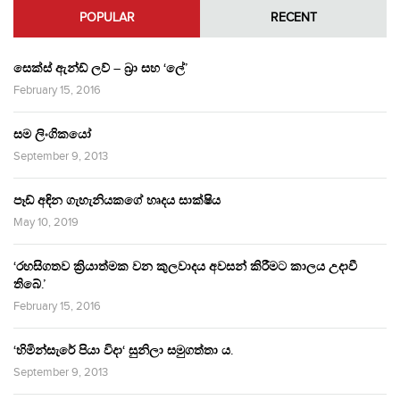
POPULAR
RECENT
සෙක්ස් ඇන්ඩ් ලව් – බ්‍රා සහ ‘ලේ’
February 15, 2016
සම ලිංගිකයෝ
September 9, 2013
පෑඩ් අඳින ගැහැනියකගේ හෘදය සාක්ෂිය
May 10, 2019
‘රහසිගතව ක්‍රියාත්මක වන කුලවාදය අවසන් කිරීමට කාලය උදාවී
තිබේ.’
February 15, 2016
‘හිමින්සැරේ පියා විදා‘ සුනිලා සමුගත්තා ය.
September 9, 2013