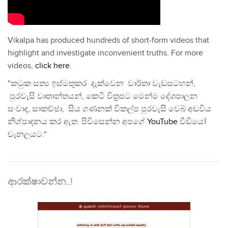
Vikalpa has produced hundreds of short-form videos that
highlight and investigate inconvenient truths. For more
videos,
click here
.
"කටුක සත්‍ය ඉස්මතුකර දැක්වෙන වාර්තා වැඩසටහන්,
පුරවැසි වෘතාන්තයන්, කෙටි චිත්‍රපට මෙන්ම දේශපාලන
සංවාද, සාකච්ඡා, සිය ගණනක් විකල්ප පුරවැසි වෙබ් අඩවිය
නිශ්පාදනය කර ඇත. පිවිසෙන්න අපගේ
YouTube
වීඩියෝ
චැනලයට."
ආරක්ෂාවන්න..!