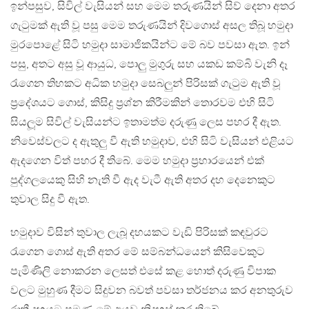
ඉන්පසුව, සිවිල් වැසියන් සහ මෙම තරුණයින් සිව් දෙනා අතර
ගැටුමක් ඇති වූ පසු මෙම තරුණයින් දිවගොස් අසල තිබූ හමුදා
මුරපොළේ සිටි හමුදා සාමාජිකයින්ට මේ බව පවසා ඇත. ඉන්
පසු, අතට අසු වූ ආයුධ, පොලු මුගුරු සහ යකඩ කම්බි වැනි දෑ
රැගෙන තිහකට අධික හමුදා සෙබලුන් පිරිසක් ගැටුම ඇති වූ
ප්‍රදේශයට ගොස්, කිසිදු ප්‍රශ්න කිරීමකින් තොරවම එහි සිටි
සියලූම සිවිල් වැසියන්ට ඉතාමත්ම දරුණු ලෙස පහර දී ඇත.
නිවෙස්වලට ද ඇතුලු වී ඇති හමුදාව, එහි සිටි වැසියන් එළියට
ඇදගෙන විත් පහර දී තිබේ. මෙම හමුදා ප්‍රහාරයෙන් එක්
පුද්ගලයෙකු සිහි නැති වී ඇද වැටී ඇති අතර දහ දෙනෙකුට
තුවාල සිදු වී ඇත.
හමුදාව විසින් තුවාල ලැබූ දහයකට වැඩි පිරිසක් කඳවුරට
රැගෙන ගොස් ඇති අතර මේ සම්බන්ධයෙන් කිසිවෙකුට
පැමිණිලි නොකරන ලෙසත් එසේ කළ හොත් දරුණු විපාක
වලට මුහුණ දීමට සිදුවන බවත් පවසා තර්ජනය කර අනතුරුව