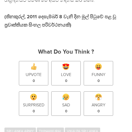
රාත්‍රී දහයට පමණ මේ අයව නිදහස් කර තිබේ.
(තිනකුරල්, 2011 දෙසැම්බර් 8 වැනි දින මුල් පිටුවේ පළ වූ
ප්‍රවෘත්තියක සිංහල පරිවර්ථනයකි)
What Do You Think ?
UPVOTE
LOVE
FUNNY
0
0
0
SURPRISED
SAD
ANGRY
0
0
0
SRI LANKA ARMY
THINAKKURAL
VIKALPA SRI LANKA