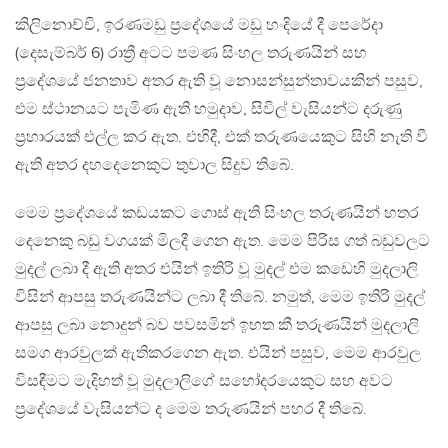
කිලිනොච්චි, ඉරණමඩු ප්‍රදේශයේ මඩු හංදියේ දී පෙරේදා
(දෙසැම්බර් 6) රාත්‍රී අටට පමණ සිංහල තරුණයින් සහ
ප්‍රදේශයේ ජනතාව අතර ඇති වූ නොසන්සුන්තාවයකින් පසුව,
එම ස්ථානයට පැමිණ ඇති හමුදාව, සිවිල් වැසියන්ට දරුණු
ප්‍රහාරයක් එල්ල කර ඇත. එහිදී, එක් තරුණයෙකුට සිහි නැති වී
ඇති අතර දහදෙනෙකුට තුවාල සිදුව තිබේ.
මෙම ප්‍රදේශයේ කඩයකට ගොස් ඇති සිංහල තරුණයින් හතර
දෙනෙකු බඩු වගයක් මිලදී ගෙන ඇත. මෙම පිරිස ගත් බඩුවලට
මුදල් ලබා දී ඇති අතර එයින් ඉතිරි වූ මුදල් එම කඩෙහි මුදලාලි
විසින් ආපසු තරුණයින්ට ලබා දී තිබේ. නමුත්, මෙම ඉතිරි මුදල්
ආපසු ලබා නොදුන් බව පවසමින් ඉහත කී තරුණයින් මුදලාලි
සමග ආරවුලක් ඇතිකරගෙන ඇත. එයින් පසුව, මෙම ආරවුල
විසඳීමට මැදිහත් වූ මුදලාලිගේ සහෝදරයෙකුට සහ අවට
ප්‍රදේශයේ වැසියන්ට ද මෙම තරුණයින් පහර දී තිබේ.