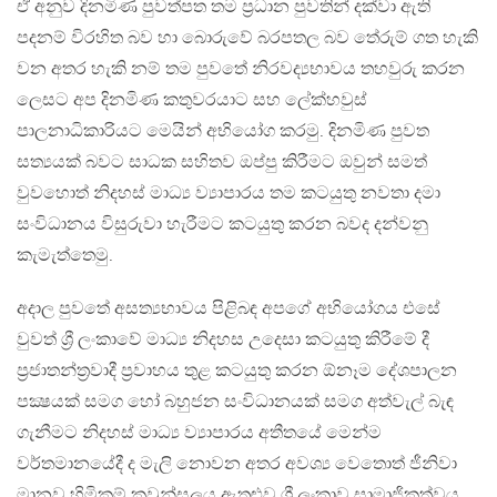
ඒ අනුව දිනමිණ පුවත්පත තම ප්‍රධාන පුවතින් දක්වා ඇති
පදනම් විරහිත බව හා බොරුවේ බරපතල බව තේරුම් ගත හැකි
වන අතර හැකි නම් තම පුවතේ නිරවද්‍යභාවය තහවුරු කරන
ලෙසට අප දිනමිණ කතුවරයාට සහ ලේක්හවුස්
පාලනාධිකාරියට මෙයින් අභියෝග කරමු. දිනමිණ පුවත
සත්‍යයක් බවට සාධක සහිතව ඔප්පු කිරීමට ඔවුන් සමත්
වුවහොත් නිදහස් මාධ්‍ය ව්‍යාපාරය තම කටයුතු නවතා දමා
සංවිධානය විසුරුවා හැරීමට කටයුතු කරන බවද දන්වනු
කැමැත්තෙමු.
අදාල පුවතේ අසත්‍යභාවය පිළිබඳ අපගේ අභියෝගය එසේ
වුවත් ශ්‍රී ලංකාවේ මාධ්‍ය නිදහස උදෙසා කටයුතු කිරීමේ දී
ප්‍රජාතන්ත්‍රවාදී ප්‍රවාහය තුළ කටයුතු කරන ඕනෑම දේශපාලන
පක්‍ෂයක් සමග හෝ බහුජන සංවිධානයක් සමග අත්වැල් බැඳ
ගැනීමට නිදහස් මාධ්‍ය ව්‍යාපාරය අතීතයේ මෙන්ම
වර්තමානයේදී ද මැලි නොවන අතර අවශ්‍ය වෙතොත් ජීනිවා
මානව හිමිකම් කවුන්සලය ඇතුළුව ශ්‍රී ලංකාව සාමාජිකත්වය