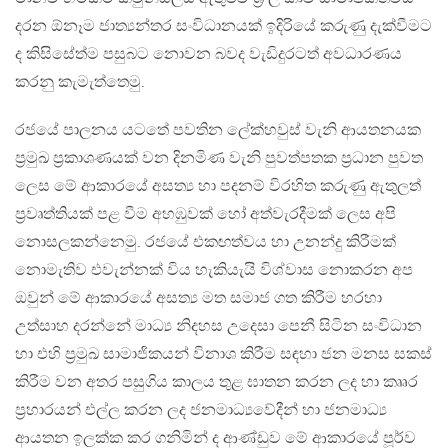
දරන ඕනෑම ජාත්‍යන්තර සංවිධානයක් ඉදිරියේ කරුණු දැක්වීමට
ද කිසිසේත්ම පසුබට නොවන බවද වැඩිදුරටත් අවධාරණය
කරනු කැමැත්තෙමු.
රජයේ පාලනය යටතේ පවතින ලේක්හවුස් වැනි ආයතනයක
ප්‍රමුඛ ප්‍රකාශණයක් වන දිනමිණ වැනි පුවත්පතක ප්‍රධාන පුවත
ලෙස මේ ආකාරයේ අසත්‍ය හා පදනම් විරහිත කරුණු ඇතුලත්
ප්‍රවෘත්තියක් පළ වීම අහඹුවක් හෝ අත්වැරදීමක් ලෙස අපි
නොසලකන්නෙමු. රජයේ එකඟත්වය හා උනන්දු කිරීමක්
නොමැතිව එවැන්නක් විය හැකියැයි විශ්වාස නොකරන අප
ඔවුන් මේ ආකාරයේ අසත්‍ය මත සමාජ ගත කිරීම හරහා
උත්සාහ දරන්නේ මාධ්‍ය නිදහස උදෙසා පෙනී සිටින සංවිධාන
හා එහි ප්‍රමුඛ සාමාජිකයන් විනාශ කිරීම සඳහා ජන මනස සකස්
කිරීම වන අතර පසුගිය කාලය තුළ ඝාතන කරන ලද හා කෲර
ප්‍රහාරයන් එල්ල කරන ලද ජනමාධ්‍යවේදීන් හා ජනමාධ්‍ය
ආයතන ඉලක්ක කර ගනිමින් ද ආණ්ඩුව මේ ආකාරයේ පූර්ව