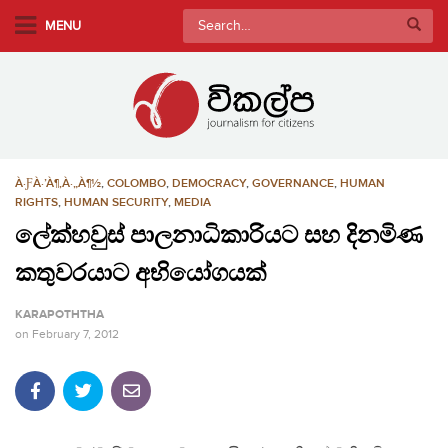
S
Search
MENU
k
for:
i
p
t
o
m
À·ƑÀ·’À¶‚À·„À¶½
,
COLOMBO
,
DEMOCRACY
,
GOVERNANCE
,
HUMAN
a
RIGHTS
,
HUMAN SECURITY
,
MEDIA
i
ලේක්හවුස් පාලනාධිකාරියට සහ දිනමිණ
n
c
කතුවරයාට අභියෝගයක්
o
n
KARAPOTHTHA
t
on
February 7, 2012
e
n
t