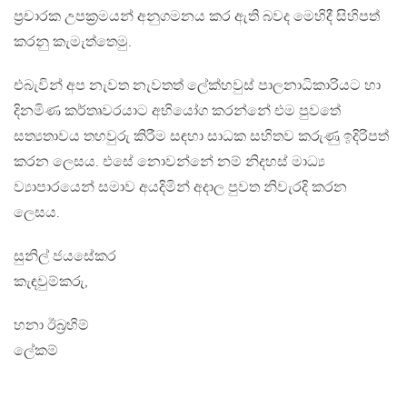
ප්‍රචාරක උපක්‍රමයන් අනුගමනය කර ඇති බවද මෙහිදී සිහිපත්
කරනු කැමැත්තෙමු.
එබැවින් අප නැවත නැවතත් ලේක්හවුස් පාලනාධිකාරියට හා
දිනමිණ කර්තෘවරයාට අභියෝග කරන්නේ එම පුවතේ
සත්‍යතාවය තහවුරු කිරීම සඳහා සාධක සහිතව කරුණු ඉදිරිපත්
කරන ලෙසය. එසේ නොවන්නේ නම් නිදහස් මාධ්‍ය
ව්‍යාපාරයෙන් සමාව අයදිමින් අදාල පුවත නිවැරදි කරන
ලෙසය.
සුනිල් ජයසේකර
කැඳවුම්කරු,
හනා ඊබ්‍රහිම්
ලේකම්