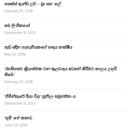
සෙක්ස් ඇන්ඩ් ලව් – බ්‍රා සහ ‘ලේ’
February 15, 2016
සම ලිංගිකයෝ
September 9, 2013
පෑඩ් අඳින ගැහැනියකගේ හෘදය සාක්ෂිය
May 10, 2019
‘රහසිගතව ක්‍රියාත්මක වන කුලවාදය අවසන් කිරීමට කාලය උදාවී
තිබේ.’
February 15, 2016
‘හිමින්සැරේ පියා විදා‘ සුනිලා සමුගත්තා ය.
September 9, 2013
‘භූමි’ ගේ කතාව
June 23, 2016