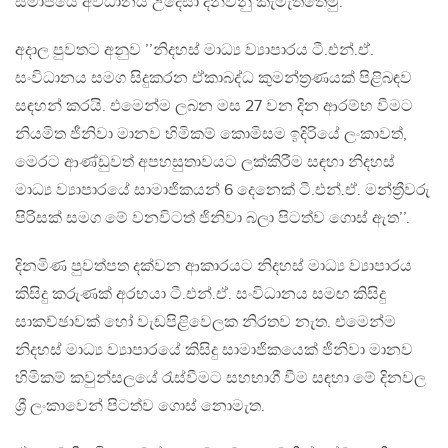
සමාජයේ අවධානය උදෙසා දන්වනු කැමැත්තෙමු.
අදාල පුවතට අනුව ’’නිදහස් මාධ්‍ය ව්‍යාපාරය ටී.එන්.ඒ.
සංවිධානය සමග සිදුකරන ඒකාබද්ධ කුමන්ත්‍රණයක් පිළිබඳව
සඳහන් කරයි. එමෙන්ම ලබන මස 27 වන දින ආරම්භ වීමට
නියමිත ජීනිවා මානව හිමිකම් කොමිසම ඉදිරියේ ලංකාවත්,
මෙරට ආණ්ඩුවත් අපහසුතාවයට ලක්කිරීම සඳහා නිදහස්
මාධ්‍ය ව්‍යාපාරයේ සාමාජිකයන් 6 දෙනෙක් ටී.එන්.ඒ. මන්ත්‍රීවරු
පිරිසක් සමග මේ වනවිටත් ජිනිවා බලා පිටත්ව ගොස් ඇත’’.
දිනමිණ පුවත්පත දක්වන ආකාරයට නිදහස් මාධ්‍ය ව්‍යාපාරය
කිසිදු කරුණක් අරභයා ටී.එන්.ඒ. සංවිධානය සමඟ කිසිදු
සාකච්ඡාවක් හෝ වැඩපිළිවෙලක නිරතව නැත. එමෙන්ම
නිදහස් මාධ්‍ය ව්‍යාපාරයේ කිසිදු සාමාජිකයෙක් ජීනිවා මානව
හිමිකම් කවුන්සලයේ රැස්වීමට සහභාගී වීම සඳහා මේ දිනවල
ශ්‍රී ලංකාවෙන් පිටත්ව ගොස් නොමැත.