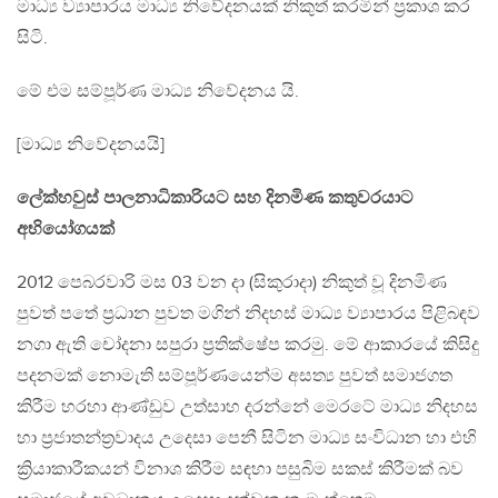
මාධ්‍ය ව්‍යාපාරය මාධ්‍ය නිවේදනයක් නිකුත් කරමින් ප්‍රකාශ කර
සිටි.
මේ එම සම්පූර්ණ මාධ්‍ය නිවේදනය යි.
[මාධ්‍ය නිවේදනයයි]
ලේක්හවුස් පාලනාධිකාරියට සහ දිනමිණ කතුවරයාට
අභියෝගයක්
2012 පෙබරවාරි මස 03 වන දා (සිකුරාදා) නිකුත් වූ දිනමිණ
පුවත් පතේ ප්‍රධාන පුවත මගින් නිදහස් මාධ්‍ය ව්‍යාපාරය පිළිබඳව
නගා ඇති චෝදනා සපුරා ප්‍රතික්ෂේප කරමු. මේ ආකාරයේ කිසිදු
පදනමක් නොමැති සම්පූර්ණයෙන්ම අසත්‍ය පුවත් සමාජගත
කිරීම හරහා ආණ්ඩුව උත්සාහ දරන්නේ මෙරටේ මාධ්‍ය නිදහස
හා ප්‍රජාතන්ත්‍රවාදය උදෙසා පෙනී සිටින මාධ්‍ය සංවිධාන හා එහි
ක්‍රියාකාරීකයන් විනාශ කිරීම සඳහා පසුබිම සකස් කිරීමක් බව