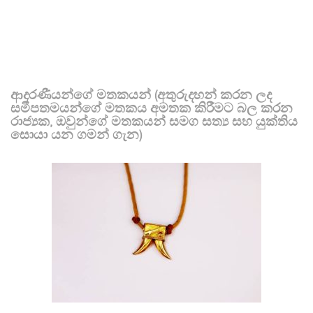
ආදරණීයන්ගේ මතකයන් (අතුරුදහන් කරන ලද
සමීපතමයන්ගේ මතකය අමතක කිරීමට බල කරන
රාජ්‍යක, ඔවුන්ගේ මතකයන් සමග සත්‍ය සහ යුක්තිය
සොයා යන ගමන් ගැන)