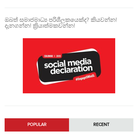
ඔබත් සමාජමාධ්‍ය පරිශීලකයෙක්ද? කියවන්න!
දැනගන්න! ක්‍රියාත්මකවන්න!
POPULAR
RECENT