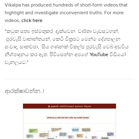
Vikalpa has produced hundreds of short-form videos that
highlight and investigate inconvenient truths. For more
videos,
click here
.
"කටුක සත්‍ය ඉස්මතුකර දැක්වෙන වාර්තා වැඩසටහන්,
පුරවැසි වෘතාන්තයන්, කෙටි චිත්‍රපට මෙන්ම දේශපාලන
සංවාද, සාකච්ඡා, සිය ගණනක් විකල්ප පුරවැසි වෙබ් අඩවිය
නිශ්පාදනය කර ඇත. පිවිසෙන්න අපගේ
YouTube
වීඩියෝ
චැනලයට."
ආරක්ෂාවන්න..!