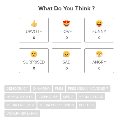
What Do You Think ?
UPVOTE
LOVE
FUNNY
0
0
0
SURPRISED
SAD
ANGRY
0
0
0
DEMOCRACY
DINAMINA
FMM
FREE MEDIA MOVEMENT
HUMAN RIGHTS
LAKEHOUSE
MEDIA
MEDIA ATTACK
MEDIA FREEDOM
MEDIA SUPPRESSION
POLITICS
VIKALPA SRI LANKA