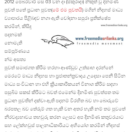
2012 පෙබරවාරි මස 03 වන දා (සිකුරාදා) නිකුත් වූ දිනමිණ
පුවත් පතේ ප්‍රධාන පුවත(
මේ එම පුවතයි
) මගින් නිදහස් මාධ්‍ය
ව්‍යාපාරය පිළිබඳව නගා ඇති චෝදනා සපුරා
ප්‍රතික්ෂේප
කරමින්, කිසිදු
පදනමක්
නොමැති
සම්පූර්ණයෙ
න්ම අසත්‍ය
පුවත් සමාජගත කිරීම හරහා ආණ්ඩුව උත්සාහ දරන්නේ
මෙරටේ මාධ්‍ය නිදහස හා ප්‍රජාතන්ත්‍රවාදය උදෙසා පෙනී සිටින
මාධ්‍ය සංවිධාන හා එහි ක්‍රියාකාරීකයන් විනාශ කිරීම සඳහා
පසුබිම සකස් කිරීමට බවත් එමෙන්ම දිනමිණ පුවත්පත තම
ප්‍රධාන පුවතින් දක්වා ඇති පදනම් විරහිත බව හා බොරුවේ
බරපතල බව තේරුම් ගත හැකි වන අතර හැකි නම් තම පුවතේ
නිරවද්‍යභාවය තහවුරු කරන ලෙසට අප දිනමිණ කතුවරයාට
සහ ලේක්හවුස් පාලනාධිකාරියට අභියෝග කරමින් නිදහස්