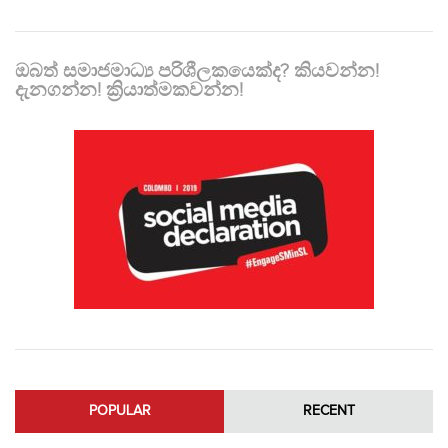
ඔබත් සමාජමාධ්‍ය පරිශීලකයෙක්ද? කියවන්න!
දැනගන්න! ක්‍රියාත්මකවන්න!
POPULAR
RECENT