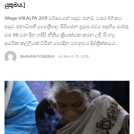
යුතුමය.]
iMage:VIKALPA 2011 වර්ෂයෙන් පසුව එනම්, වසර 07 කට
පසුව ජනාධිපති මෛත්‍රීපාල සිරිසේන ප්‍රමුඛ රජය පසුගිය මාර්තු
මස 06 වන දින හදිසි නීතිය ක්‍රියාත්මක කරන ලදී. සිංහල
දාමරික කල්ලියක් විසින් පෙරදින මහනුවර දිස්ත්‍රික්කයේ…
BHAVANI FONSEKA
on
March 15, 2018