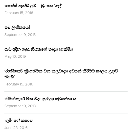
සෙක්ස් ඇන්ඩ් ලව් – බ්‍රා සහ ‘ලේ’
February 15, 2016
සම ලිංගිකයෝ
September 9, 2013
පෑඩ් අඳින ගැහැනියකගේ හෘදය සාක්ෂිය
May 10, 2019
‘රහසිගතව ක්‍රියාත්මක වන කුලවාදය අවසන් කිරීමට කාලය උදාවී
තිබේ.’
February 15, 2016
‘හිමින්සැරේ පියා විදා‘ සුනිලා සමුගත්තා ය.
September 9, 2013
‘භූමි’ ගේ කතාව
June 23, 2016