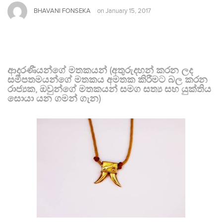
BHAVANI FONSEKA
on
January 15, 2017
ආදරණීයන්ගේ මතකයන් (අතුරුදහන් කරන ලද
සමීපතමයන්ගේ මතකය අමතක කිරීමට බල කරන
රාජ්‍යක, ඔවුන්ගේ මතකයන් සමග සත්‍ය සහ යුක්තිය
සොයා යන ගමන් ගැන)