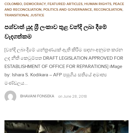
COLOMBO
,
DEMOCRACY
,
FEATURED ARTICLES
,
HUMAN RIGHTS
,
PEACE
AND RECONCILIATION
,
POLITICS AND GOVERNANCE
,
RECONCILIATION
,
TRANSITIONAL JUSTICE
පශ්චාත් යුද ශ‍්‍රී ලංකාව තුළ වන්දි ලබා දීමේ
වැදගත්කම
[වන්දි ලබා දීමේ යන්ත‍්‍රණයක් ඇති කිරීම සඳහා අනුමත කරන
ලද නීති කෙටුම්පත DRAFT LEGISLATION APPROVED FOR
ESTABLISHMENT OF OFFICE FOR REPARATIONS] iMage
by: Ishara S. Kodikara – AFP පසුගිය සතියේ අමාත්‍ය
මණ්ඩලය…
BHAVANI FONSEKA
on
June 28, 2018