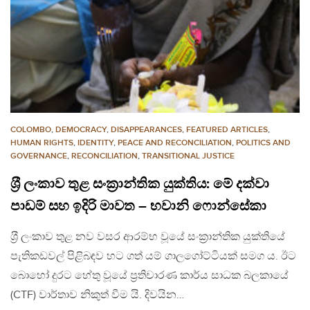
COLOMBO
,
DEMOCRACY
,
DISAPPEARANCES
,
FEATURED ARTICLES
,
HUMAN RIGHTS
,
IDENTITY
,
PEACE AND RECONCILIATION
,
POLITICS AND
GOVERNANCE
,
RECONCILIATION
,
TRANSITIONAL JUSTICE
ශ‍්‍රී ලංකාව තුළ සංක‍්‍රාන්තික යුක්තිය: මේ දක්වා
පාඩම් සහ ඉදිරි මාවත – භවානි ෆොන්සේකා
ශ‍්‍රී ලංකාව තුළ නව වසර ආරම්භ වූයේ සංක‍්‍රාන්තික යුක්තියේ
පැතිකඩවල් පිළිබඳව හට ගත් යම් ගාලගෝට්ටියක් සමග ය. ඊට
බොහෝ දුරට හේතු වූයේ ප‍්‍රතිචාරණ කාර්ය සාධක බලකායේ
(CTF) වාර්තාව නිකුත් වීම යි. දිවයින…