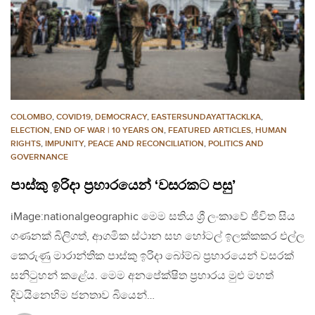
COLOMBO
,
COVID19
,
DEMOCRACY
,
EASTERSUNDAYATTACKLKA
,
ELECTION
,
END OF WAR | 10 YEARS ON
,
FEATURED ARTICLES
,
HUMAN
RIGHTS
,
IMPUNITY
,
PEACE AND RECONCILIATION
,
POLITICS AND
GOVERNANCE
පාස්කු ඉරිදා ප්‍රහාරයෙන් ‘වසරකට පසු’
iMage:nationalgeographic මෙම සතිය ශ්‍රී ලංකාවේ ජීවිත සිය
ගණනක් බිලිගත්, ආගමික ස්ථාන සහ හෝටල් ඉලක්කකර එල්ල
කෙරුණු මාරාන්තික පාස්කු ඉරිදා බෝම්බ ප්‍රහාරයෙන් වසරක්
සනිටුහන් කළේය. මෙම අනපේක්ෂිත ප්‍රහාරය මුළු මහත්
දිවයිනෙහිම ජනතාව බියෙන්…