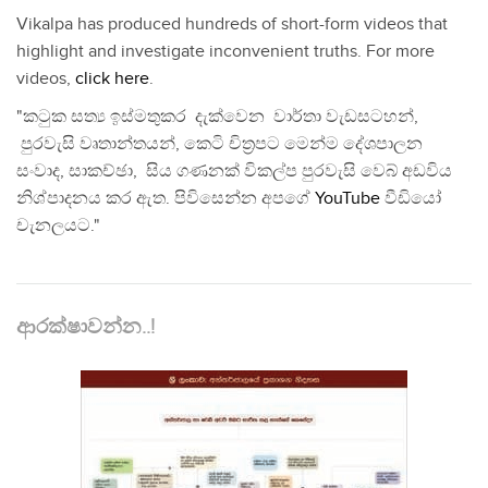
Vikalpa has produced hundreds of short-form videos that
highlight and investigate inconvenient truths. For more
videos,
click here
.
"කටුක සත්‍ය ඉස්මතුකර දැක්වෙන වාර්තා වැඩසටහන්,
පුරවැසි වෘතාන්තයන්, කෙටි චිත්‍රපට මෙන්ම දේශපාලන
සංවාද, සාකච්ඡා, සිය ගණනක් විකල්ප පුරවැසි වෙබ් අඩවිය
නිශ්පාදනය කර ඇත. පිවිසෙන්න අපගේ
YouTube
වීඩියෝ
චැනලයට."
ආරක්ෂාවන්න..!