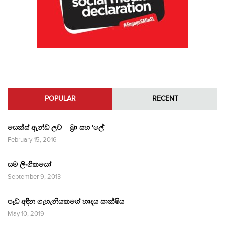
POPULAR
RECENT
සෙක්ස් ඇන්ඩ් ලව් – බ්‍රා සහ ‘ලේ’
February 15, 2016
සම ලිංගිකයෝ
September 9, 2013
පෑඩ් අඳින ගැහැනියකගේ හෘදය සාක්ෂිය
May 10, 2019