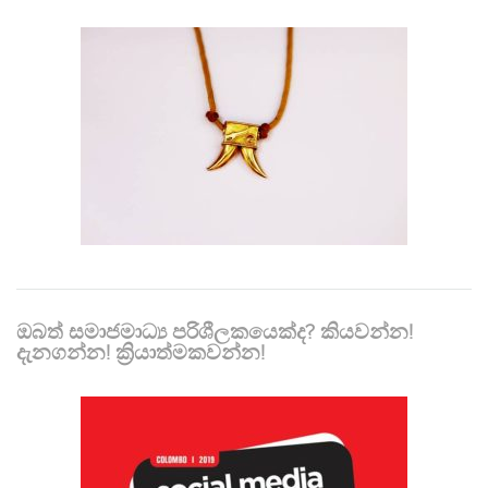
ඔබත් සමාජමාධ්‍ය පරිශීලකයෙක්ද? කියවන්න!
දැනගන්න! ක්‍රියාත්මකවන්න!