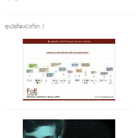
ආරක්ෂාවන්න..!