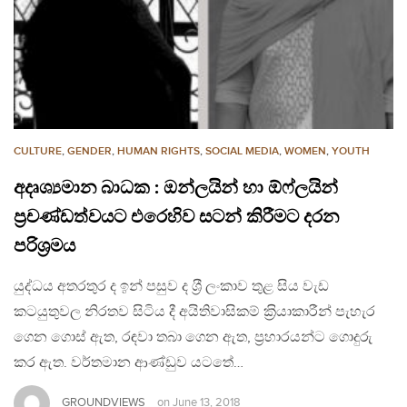
CULTURE
,
GENDER
,
HUMAN RIGHTS
,
SOCIAL MEDIA
,
WOMEN
,
YOUTH
අදෘශ්‍යමාන බාධක : ඔන්ලයින් හා ඕෆ්ලයින්
ප‍්‍රචණ්ඩත්වයට එරෙහිව සටන් කිරීමට දරන
පරිශ‍්‍රමය
යුද්ධය අතරතුර ද ඉන් පසුව ද ශ‍්‍රී ලංකාව තුළ සිය වැඩ
කටයුතුවල නිරතව සිටිය දී අයිතිවාසිකම් ක‍්‍රියාකාරීන් පැහැර
ගෙන ගොස් ඇත, රඳවා තබා ගෙන ඇත, ප‍්‍රහාරයන්ට ගොදුරු
කර ඇත. වර්තමාන ආණ්ඩුව යටතේ…
GROUNDVIEWS
on
June 13, 2018