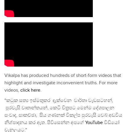
Vikalpa has produced hundreds of short-form videos that
highlight and investigate inconvenient truths. For more
videos,
click here
.
"කටුක සත්‍ය ඉස්මතුකර දැක්වෙන වාර්තා වැඩසටහන්,
පුරවැසි වෘතාන්තයන්, කෙටි චිත්‍රපට මෙන්ම දේශපාලන
සංවාද, සාකච්ඡා, සිය ගණනක් විකල්ප පුරවැසි වෙබ් අඩවිය
නිශ්පාදනය කර ඇත. පිවිසෙන්න අපගේ
YouTube
වීඩියෝ
චැනලයට."