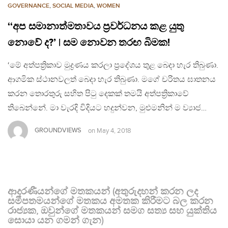
GOVERNANCE
,
SOCIAL MEDIA
,
WOMEN
‘‘අප සමානාත්මතාවය ප්‍රවර්ධනය කළ යුතු
නොවේ ද?’ | සම නොවන තරඟ බිමක!
‘මේ අත්පත්‍රිකාව මුද්‍රණය කරලා ප්‍රදේශය තුළ බෙදා හැර තිබුණා.
ආගමික ස්ථානවලත් බෙදා හැර තිබුණා. මගේ චරිතය ඝාතනය
කරන තොරතුරු සහිත පිටු දෙකක් තමයි අත්පත්‍රිකාවේ
තිබෙන්නේ. මා වැරදි විදියට හදුන්වන, මුළුමනින් ම ව්‍යාජ…
GROUNDVIEWS
on
May 4, 2018
ආදරණීයන්ගේ මතකයන් (අතුරුදහන් කරන ලද
සමීපතමයන්ගේ මතකය අමතක කිරීමට බල කරන
රාජ්‍යක, ඔවුන්ගේ මතකයන් සමග සත්‍ය සහ යුක්තිය
සොයා යන ගමන් ගැන)