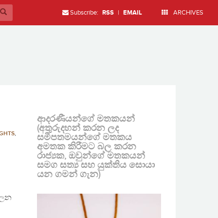
Subscribe:
RSS
|
EMAIL
ARCHIVES
ආදරණීයන්ගේ මතකයන්
(අතුරුදහන් කරන ලද
GHTS
,
සමීපතමයන්ගේ මතකය
අමතක කිරීමට බල කරන
රාජ්‍යක, ඔවුන්ගේ මතකයන්
සමග සත්‍ය සහ යුක්තිය සොයා
යන ගමන් ගැන)
බලන
ම