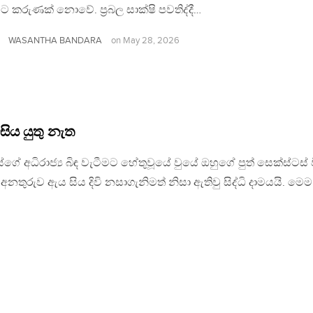
යට කරුණක් නොවේ. ප්‍රබල සාක්ෂි පවතිද්දී…
WASANTHA BANDARA
on
May 28, 2026
වසිය යුතු නැත
අධිරාජ්‍ය බිඳ වැටීමට හේතුවූයේ වුයේ ඔහුගේ පුත් සෙක්ස්ටස් ව
ිමත් ඉන් අනතුරුව ඇය සිය දිවි නසාගැනිමත් නිසා ඇතිවු සිද්ධි දාමයයි. මෙ