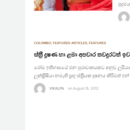
පුදුම
COLOMBO
,
FEATURED ARTICLES
,
FEATURES
ස්ත‍්‍රී දූෂණ හා ළමා අපචාර තවදුරටත් ඉ
රෝම ඉතිහාසයේ එන පුරාවෘතයකට අනුව ලූසියස්ගේ 
ලූක්ක‍්‍රිෂියා නමැති ප‍්‍රභූ ස්ත‍්‍රියක දුෂනය කිර
VIKALPA
on
August 16, 2012