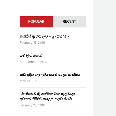
POPULAR
RECENT
සෙක්ස් ඇන්ඩ් ලව් – බ්‍රා සහ ‘ලේ’
February 15, 2016
සම ලිංගිකයෝ
September 9, 2013
පෑඩ් අඳින ගැහැනියකගේ හෘදය සාක්ෂිය
May 10, 2019
‘රහසිගතව ක්‍රියාත්මක වන කුලවාදය
අවසන් කිරීමට කාලය උදාවී තිබේ.’
February 15, 2016