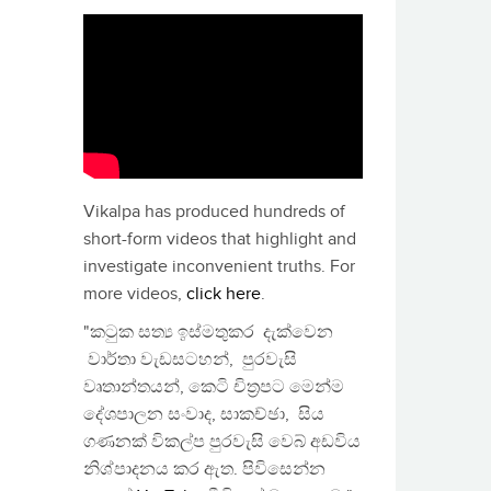
Vikalpa has produced hundreds of
short-form videos that highlight and
investigate inconvenient truths. For
more videos,
click here
.
"කටුක සත්‍ය ඉස්මතුකර දැක්වෙන
වාර්තා වැඩසටහන්, පුරවැසි
වෘතාන්තයන්, කෙටි චිත්‍රපට මෙන්ම
දේශපාලන සංවාද, සාකච්ඡා, සිය
ගණනක් විකල්ප පුරවැසි වෙබ් අඩවිය
නිශ්පාදනය කර ඇත. පිවිසෙන්න