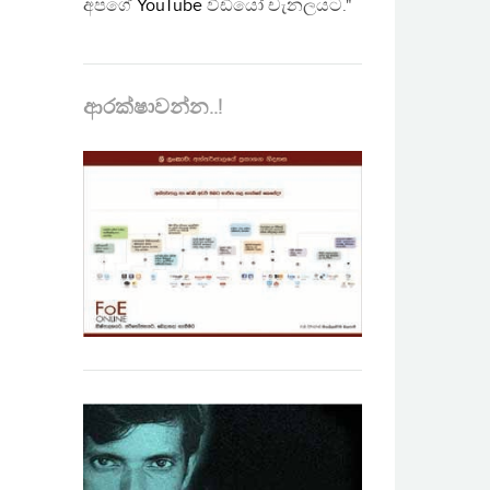
අපගේ
YouTube
වීඩියෝ චැනලයට."
ආරක්ෂාවන්න..!