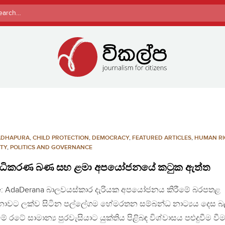
rch
ADHAPURA
,
CHILD PROTECTION
,
DEMOCRACY
,
FEATURED ARTICLES
,
HUMAN RI
ITY
,
POLITICS AND GOVERNANCE
ාධිකරණ බණ සහ ළමා අපයෝජනයේ කටුක ඇත්ත
e: AdaDerana බාලවයස්කාර දැරියක අපයෝජනය කිරීමේ බරපතළ
ාවට ලක්ව සිටින පල්ලේගම හේමරතන සම්බන්ධ නාට්‍යය දෙස 
මේ රටේ සාමාන්‍ය පුරවැසියාට යුක්තිය පිළිබඳ විශ්වාසය පළුදුවීම වී