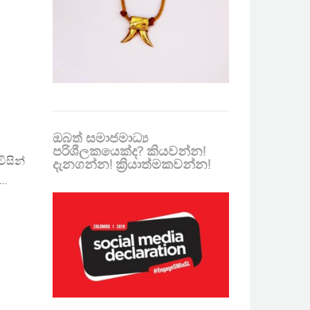
ඔබත් සමාජමාධ්‍ය
පරිශීලකයෙක්ද? කියවන්න!
ිසින්
දැනගන්න! ක්‍රියාත්මකවන්න!
ම…