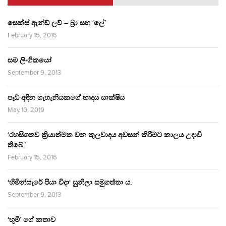
සෙක්ස් ඇන්ඩ් ලව් – බ්‍රා සහ ‘ලේ’
February 15, 2016
සම ලිංගිකයෝ
September 9, 2013
පෑඩ් අඳින ගැහැනියකගේ හෘදය සාක්ෂිය
May 10, 2019
‘රහසිගතව ක්‍රියාත්මක වන කුලවාදය අවසන් කිරීමට කාලය උදාවී
තිබේ.’
February 15, 2016
‘හිමින්සැරේ පියා විදා‘ සුනිලා සමුගත්තා ය.
September 9, 2013
‘භූමි’ ගේ කතාව