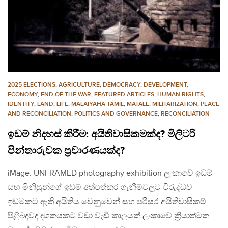
2025 ELECTIONS
,
AGRICULTURE
,
DEMOCRACY
,
DEVELOPMENT,
ECONOMY
,
END OF THE WAR
,
FEATURED ARTICLES
,
HUMAN RIGHTS
,
IDENTITY
,
LAND
,
LIFE
,
MALAIYAHA TAMIL
,
MATALE
,
MILITARIZATION
,
PEACE
AND RECONCILIATION
,
POLITICS AND GOVERNANCE
,
RECONCILIATION
ඉඩම් නිදහස් කිරීම: අයිතිවාසිකමක්ද? මිලිටරි
පින්තාරුවක ප්‍රචාරණයක්ද?
iMage: UNFRAMED photography exhibition ලංකාවේ ඉඩම්
සහ මිනිසුන්ගේ ඉඩම් අත්පත්කර ගැනීම්වලට විරුද්ධව –
ඉඩමකට ඇති අයිතිය වෙනුවෙන් සහ පරිසර අයිතිවාසිකම්
පිළිබදවද දශකයකට වඩා වැඩි කාලයක් ලංකාවේ ක්‍රියාත්මක