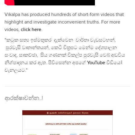
Vikalpa has produced hundreds of short-form videos that
highlight and investigate inconvenient truths. For more
videos,
click here
.
"කටුක සත්‍ය ඉස්මතුකර දැක්වෙන වාර්තා වැඩසටහන්,
පුරවැසි වෘතාන්තයන්, කෙටි චිත්‍රපට මෙන්ම දේශපාලන
සංවාද, සාකච්ඡා, සිය ගණනක් විකල්ප පුරවැසි වෙබ් අඩවිය
නිශ්පාදනය කර ඇත. පිවිසෙන්න අපගේ
YouTube
වීඩියෝ
චැනලයට."
ආරක්ෂාවන්න..!