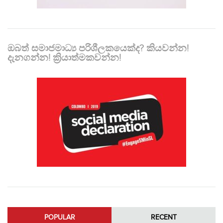
ඔබත් සමාජමාධ්‍ය පරිශීලකයෙක්ද? කියවන්න!
දැනගන්න! ක්‍රියාත්මකවන්න!
POPULAR
RECENT