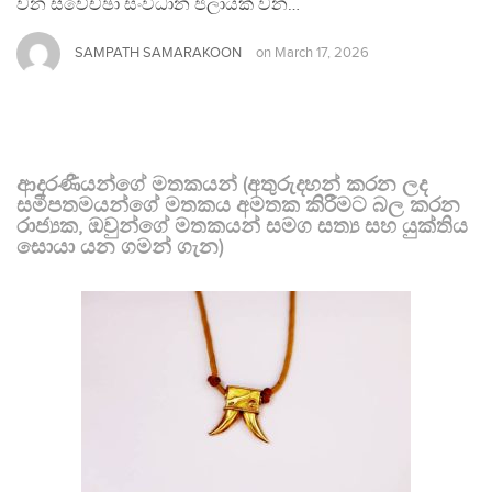
වන ස්වේච්ඡා සංවිධාන ජලායක් වන…
SAMPATH SAMARAKOON
on
March 17, 2026
ආදරණීයන්ගේ මතකයන් (අතුරුදහන් කරන ලද
සමීපතමයන්ගේ මතකය අමතක කිරීමට බල කරන
රාජ්‍යක, ඔවුන්ගේ මතකයන් සමග සත්‍ය සහ යුක්තිය
සොයා යන ගමන් ගැන)