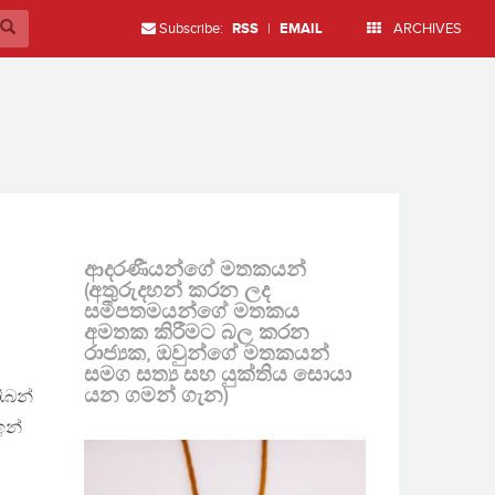
Subscribe:
RSS
|
EMAIL
ARCHIVES
ආදරණීයන්ගේ මතකයන්
(අතුරුදහන් කරන ලද
සමීපතමයන්ගේ මතකය
අමතක කිරීමට බල කරන
රාජ්‍යක, ඔවුන්ගේ මතකයන්
සමග සත්‍ය සහ යුක්තිය සොයා
යන ගමන් ගැන)
ෑබන්
ඉන්