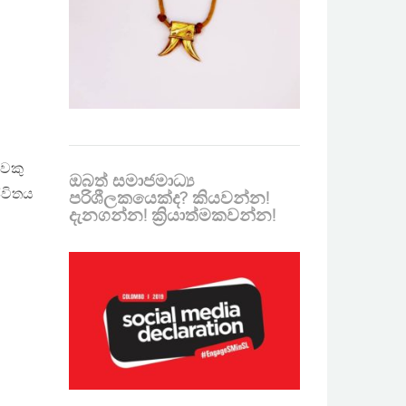
වෙකු
ඔබත් සමාජමාධ්‍ය
ීවිතය
පරිශීලකයෙක්ද? කියවන්න!
දැනගන්න! ක්‍රියාත්මකවන්න!