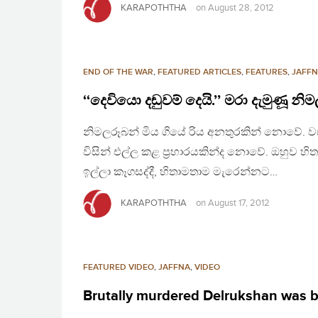
KARAPOTHTHA
on
August 28, 2012
END OF THE WAR
,
FEATURED ARTICLES
,
FEATURES
,
JAFF
‘‘දෙවියො දඬුවම් දෙයි.’’ මරා දැමුණූ 
නිමලරූබන් මිය ගියේ රිය අනතුරකින් නොවේ.
විසින් එල්ල කළ ප‍්‍රහාරයකින්ද නොවේ. ඔහු
ඉල්ලා කෑගසද්දී, හිතාමතාම මැරෙන්නට…
KARAPOTHTHA
on
August 17, 2012
FEATURED VIDEO
,
JAFFNA
,
VIDEO
Brutally murdered Delrukshan was bu