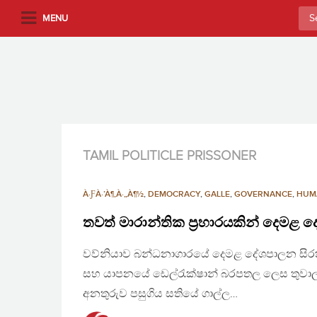
S
Sea
MENU
k
for:
i
p
t
o
m
a
i
TAMIL POLITICLE PRISSONER
n
c
À·ƑÀ·’À¶‚À·„À¶½
,
DEMOCRACY
,
GALLE
,
GOVERNANCE
,
HUM
o
n
තවත් මාරාන්තික ප්‍රහාරයකින් දෙම
t
වව්නියාව බන්ධනාගාරයේ දෙමළ දේශපාලන සිරකර
e
n
සහ යාපනයේ ඩෙල්රැක්ෂාන් බරපතල ලෙස තුවාල 
t
අනතුරුව පසුගිය සතියේ ගාල්ල…