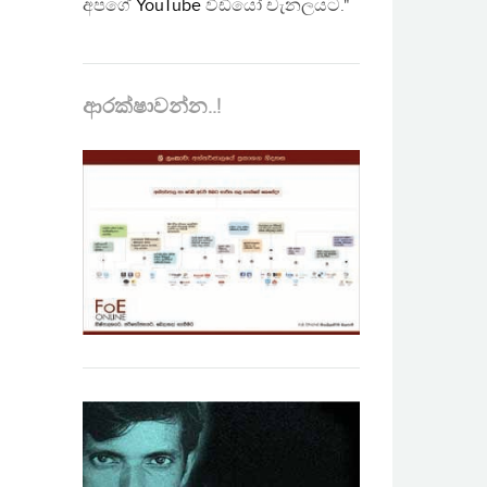
අපගේ
YouTube
වීඩියෝ චැනලයට."
ආරක්ෂාවන්න..!