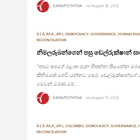
KARAPOTHTHA
on
August 14, 2012
À·ƑÀ·’À¶‚À·„À¶½
,
DEMOCRACY
,
GOVERNANCE
,
HUMAN RIG
RECONCILIATION
නිමලරූබන්ගෙන් පසු ඩෙල්රුක්ෂාන්
‘‘අපට අපගේ පළාත ගැන හිතන්න තියෙන්න මරණය
කිහිපයක් ගෙවී යන්නට පෙර, ඩෙල්රුක්ෂාන්ග
මෙවන් මරණ මේ…
KARAPOTHTHA
on
August 13, 2012
À·ƑÀ·’À¶‚À·„À¶½
,
COLOMBO
,
DEMOCRACY
,
GOVERNANCE
,
RECONCILIATION