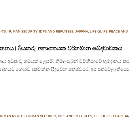
HTS
,
HUMAN SECURITY
,
IDPS AND REFUGEES
,
JAFFNA
,
LIFE QUIPS
,
PEACE AND
 ඝාතනය | බියකරු අනාගතයක වර්තමාන ඛේදවාචකය
 අධික වූ භූමියක් ලෙසයි. නිමලරූබන් වව්නියාවේ භූමදානය කර
ේ දේහයට ගෞරව දක්වන්න සිදුවෙන තත්ත්වයට අප පත්වෙලා තියෙ
HUMAN RIGHTS
,
HUMAN SECURITY
,
IDPS AND REFUGEES
,
LIFE QUIPS
,
PEACE A