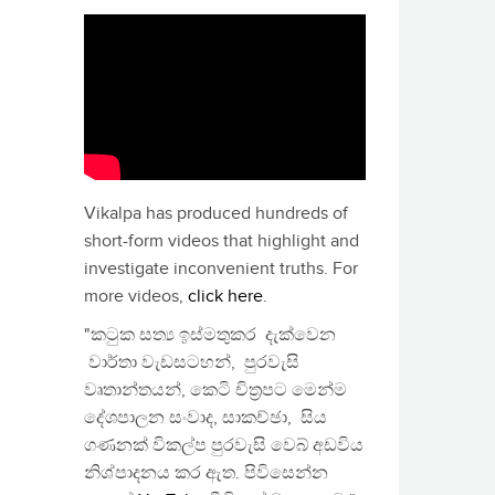
Vikalpa has produced hundreds of
short-form videos that highlight and
investigate inconvenient truths. For
more videos,
click here
.
"කටුක සත්‍ය ඉස්මතුකර දැක්වෙන
වාර්තා වැඩසටහන්, පුරවැසි
වෘතාන්තයන්, කෙටි චිත්‍රපට මෙන්ම
දේශපාලන සංවාද, සාකච්ඡා, සිය
ගණනක් විකල්ප පුරවැසි වෙබ් අඩවිය
නිශ්පාදනය කර ඇත. පිවිසෙන්න