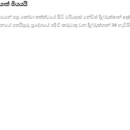
යාත් මියයයි
යෙන් පසු කෝමා තත්ත්වයේ සිටි මරියදාස් නේවිස් දිල්රුක්ෂාන් අද(
ේ පතයිපූරු ප්‍රදේශයේ පදිංචි කරුවකු වන දිල්රුක්ශාන් 34 හැවිරිද