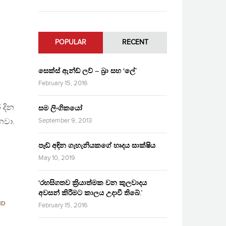
POPULAR
RECENT
සෙක්ස් ඇන්ඩ් ලව් – බ්‍රා සහ ‘ලේ’
February 15, 2016
 දින
සම ලිංගිකයෝ
September 9, 2013
නවා.
පෑඩ් අඳින ගැහැනියකගේ හෘදය සාක්ෂිය
May 10, 2019
‘රහසිගතව ක්‍රියාත්මක වන කුලවාදය
අවසන් කිරීමට කාලය උදාවී තිබේ.’
ND
February 15, 2016