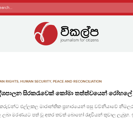
rch
AN RIGHTS
,
HUMAN SECURITY
,
PEACE AND RECONCILIATION
ළ දේශපාලන සිරකරැවෙක් කෝමා තත්ත්වයෙන් රෝහලේ
ුවන්ට එල්ලකල මාරාන්තික ප්‍රහාරයෙන් පසු වව්නියාවේ නිමලර
ලබා මරණයට පත් වූ අතර තවත් බොහෝ රැඳවියන් තුවාල ලැබූහ. 