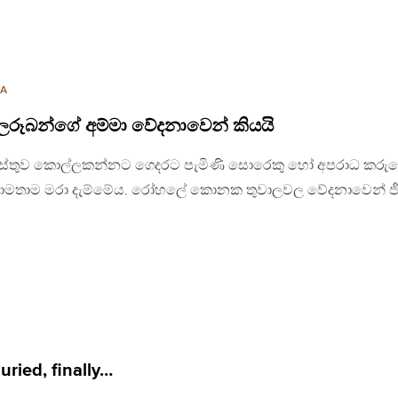
NA
නිමලරූබන්ගේ අම්මා වේදනාවෙන් කියයි
 වස්තුව කොල්ලකන්නට ගෙදරට පැමිණි සොරෙකු හෝ අපරාධ කරු
ව හිතාමතාම මරා දැම්මේය. රෝහලේ කොනක තුවාලවල වේදනාවෙන් ජ
ried, finally…