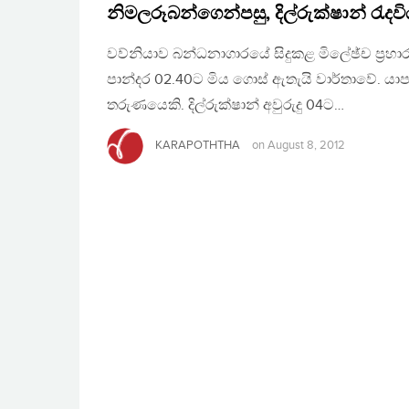
නිමලරූබන්ගෙන්පසු, දිල්රුක්ෂාන් රැදවි
වව්නියාව බන්ධනාගාරයේ සිදුකළ මිලේඡ්ච ප්‍රහාර
පාන්දර 02.40ට මිය ගොස් ඇතැයි වාර්තාවේ. යාපනය
තරුණයෙකි. දිල්රුක්ෂාන් අවුරුදු 04ට…
KARAPOTHTHA
on
August 8, 2012