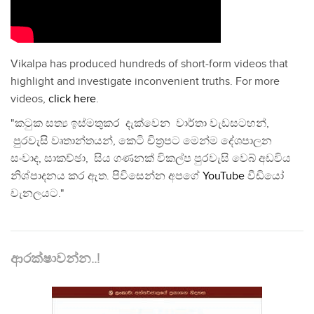
Vikalpa has produced hundreds of short-form videos that
highlight and investigate inconvenient truths. For more
videos,
click here
.
"කටුක සත්‍ය ඉස්මතුකර දැක්වෙන වාර්තා වැඩසටහන්,
පුරවැසි වෘතාන්තයන්, කෙටි චිත්‍රපට මෙන්ම දේශපාලන
සංවාද, සාකච්ඡා, සිය ගණනක් විකල්ප පුරවැසි වෙබ් අඩවිය
නිශ්පාදනය කර ඇත. පිවිසෙන්න අපගේ
YouTube
වීඩියෝ
චැනලයට."
ආරක්ෂාවන්න..!