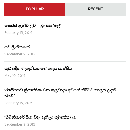
POPULAR
RECENT
සෙක්ස් ඇන්ඩ් ලව් – බ්‍රා සහ ‘ලේ’
February 15, 2016
සම ලිංගිකයෝ
September 9, 2013
පෑඩ් අඳින ගැහැනියකගේ හෘදය සාක්ෂිය
May 10, 2019
‘රහසිගතව ක්‍රියාත්මක වන කුලවාදය අවසන් කිරීමට කාලය උදාවී
තිබේ.’
February 15, 2016
‘හිමින්සැරේ පියා විදා‘ සුනිලා සමුගත්තා ය.
September 9, 2013