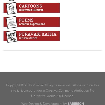
Copyright © 2016 Vikalpa. All rights reserved. All content on this
site is licensed under a Creative Commons Attribution-No
Derivative Works 3.0 License.
Web Design & Development by
SABERION