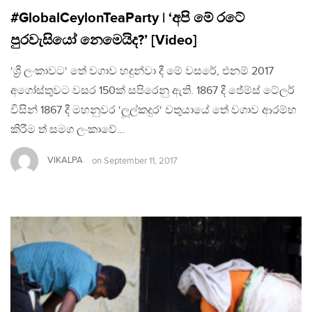
#GlobalCeylonTeaParty | ‘අපි මේ රටේ
පුරවැසියෝ නෙමෙයිද?’ [Video]
‘ශ්‍රී ලංකාවට‘ තේ වගාව හදුන්වා දී මේ වසරේ, එනම් 2017
අගෝස්තුවට වසර 150ක් සපිරෙනු ඇති. 1867 දී ජේම්ස් ටේලර්
විසින් 1867 දී මහනුවර ‘ලූල්කදුර‘ වතුයායේ තේ වගාව ආරම්භ
කිරීම ත් සමග ලංකාවේ…
VIKALPA
on
September 11, 2017