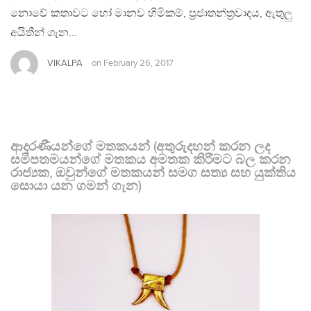
නොවේ කතාවට හෝ මානව හිමිකම්, ප්‍රජාතන්ත්‍රවාදය, ඇතුලු
අයිතීන් ගැන…
VIKALPA
on
February 26, 2017
ආදරණීයන්ගේ මතකයන් (අතුරුදහන් කරන ලද
සමීපතමයන්ගේ මතකය අමතක කිරීමට බල කරන
රාජ්‍යක, ඔවුන්ගේ මතකයන් සමග සත්‍ය සහ යුක්තිය
සොයා යන ගමන් ගැන)