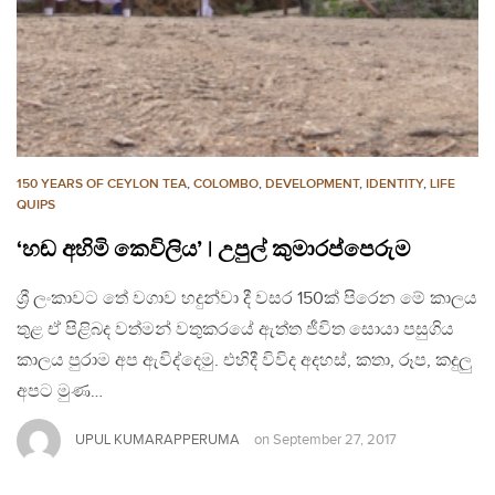
150 YEARS OF CEYLON TEA
,
COLOMBO
,
DEVELOPMENT
,
IDENTITY
,
LIFE
QUIPS
‘හඬ අහිමි කෙවිලිය’ | උපුල් කුමාරප්පෙරුම
ශ්‍රී ලංකාවට තේ වගාව හදුන්වා දී වසර 150ක් පිරෙන මේ කාලය
තුළ ඒ පිළිබද වත්මන් වතුකරයේ ඇත්ත ජීවිත සොයා පසුගිය
කාලය පුරාම අප ඇවිද්දෙමු. එහිදී විවිද අදහස්, කතා, රූප, කදුලු
අපට මුණ…
UPUL KUMARAPPERUMA
on
September 27, 2017