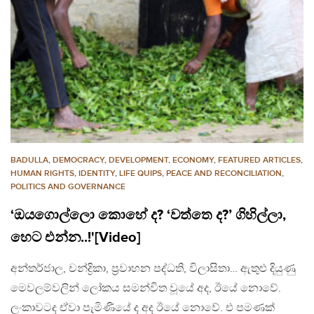
BADULLA
,
DEMOCRACY
,
DEVELOPMENT, ECONOMY
,
FEATURED ARTICLES
,
HUMAN RIGHTS
,
IDENTITY
,
LIFE QUIPS
,
PEACE AND RECONCILIATION
,
POLITICS AND GOVERNANCE
‘ඔයගොල්ලො කොහේ ද? ‘වත්තෙ ද?’ ගිහිල්ලා,
හෙට එන්න..!'[Video]
අන්තර්ජාල, චන්ද්‍රිකා, ප්‍රවාහන පද්ධති, විලාසිතා… ඇතුළු දියුණු
මෙවලම්වලින් ලෝකය සමන්විත වූයේ අද, ඊයේ නොවේ.
ලංකාවටද ඒවා පැමිණියේ ද අද ඊයේ නොවේ. එ පමණක්