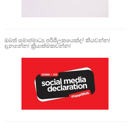
ඔබත් සමාජමාධ්‍ය පරිශීලකයෙක්ද? කියවන්න!
දැනගන්න! ක්‍රියාත්මකවන්න!