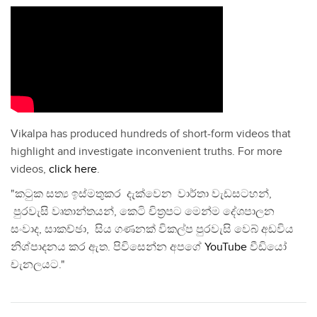
Vikalpa has produced hundreds of short-form videos that
highlight and investigate inconvenient truths. For more
videos,
click here
.
"කටුක සත්‍ය ඉස්මතුකර දැක්වෙන වාර්තා වැඩසටහන්,
පුරවැසි වෘතාන්තයන්, කෙටි චිත්‍රපට මෙන්ම දේශපාලන
සංවාද, සාකච්ඡා, සිය ගණනක් විකල්ප පුරවැසි වෙබ් අඩවිය
නිශ්පාදනය කර ඇත. පිවිසෙන්න අපගේ
YouTube
වීඩියෝ
චැනලයට."