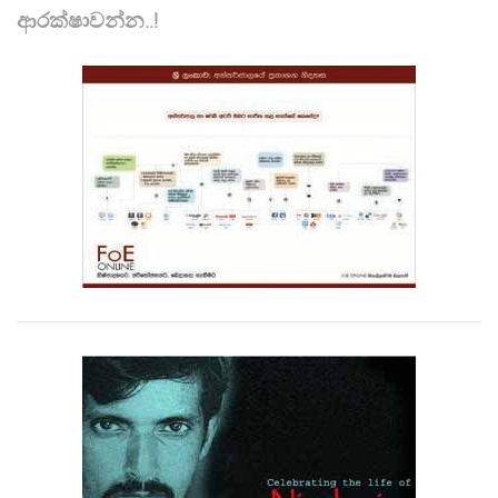
ආරක්ෂාවන්න..!