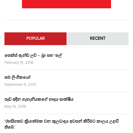
POPULAR
RECENT
සෙක්ස් ඇන්ඩ් ලව් – බ්‍රා සහ ‘ලේ’
February 15, 2016
සම ලිංගිකයෝ
September 9, 2013
පෑඩ් අඳින ගැහැනියකගේ හෘදය සාක්ෂිය
May 10, 2019
‘රහසිගතව ක්‍රියාත්මක වන කුලවාදය අවසන් කිරීමට කාලය උදාවී
තිබේ.’