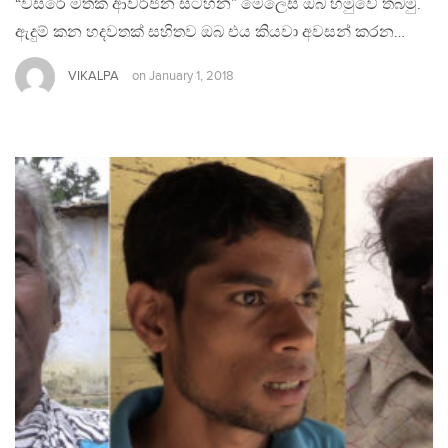
“වසරේ මතක ආවර්ජන සටහන” මෙලෙස ඔබ හමුවේ තබමු.
ඇදුම් කන හදවතක් සහිතව ඔබ එය කියවා අවසන් කරන…
VIKALPA
on
January 1, 2018