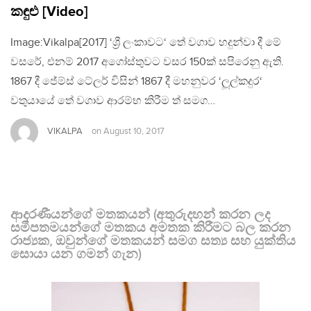
කඳුළු [Video]
Image:Vikalpa[2017] ‘ශ්‍රී ලංකාවට‘ තේ වගාව හදුන්වා දී මේ
වසරේ, එනම් 2017 අගෝස්තුවට වසර 150ක් සපිරෙනු ඇති.
1867 දී ජේම්ස් ටේලර් විසින් 1867 දී මහනුවර ‘ලූල්කදුර‘
වතුයායේ තේ වගාව ආරම්භ කිරීම ත් සමග…
VIKALPA
on
August 10, 2017
ආදරණීයන්ගේ මතකයන් (අතුරුදහන් කරන ලද
සමීපතමයන්ගේ මතකය අමතක කිරීමට බල කරන
රාජ්‍යක, ඔවුන්ගේ මතකයන් සමග සත්‍ය සහ යුක්තිය
සොයා යන ගමන් ගැන)