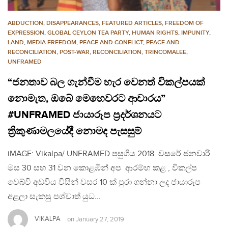
ABDUCTION
,
DISAPPEARANCES
,
FEATURED ARTICLES
,
FREEDOM OF
EXPRESSION
,
GLOBAL CEYLON TEA PARTY
,
HUMAN RIGHTS
,
IMPUNITY
,
LAND
,
MEDIA FREEDOM
,
PEACE AND CONFLICT
,
PEACE AND
RECONCILIATION
,
POST-WAR
,
RECONCILIATION
,
TRINCOMALEE
,
UNFRAMED
“ජනතාව බල ගැන්වීම හැර වෙනත් විකල්පයක්
නොමැත, ඔබේ මෙහෙවරට ආචාරය”
#UNFRAMED ජායාරූප ප්‍රදර්ශනයට
ත්‍රිකුණාමලයේදී නොමද පැසසුම්
iMAGE: Vikalpa/ UNFRAMED පසුගිය 2018 වසරේ ජනවාරි
මස 30 සහ 31 වන කොළඹින් අප ආරම්භ කළ , විකල්ප
වෙබ්වි අඩවිය වීසින් වසර 10 ක් පුරා ගන්නා ලද ජායාරූප
අළලා සැකසු පශ්චාත් යුධ…
VIKALPA
on
January 27, 2019