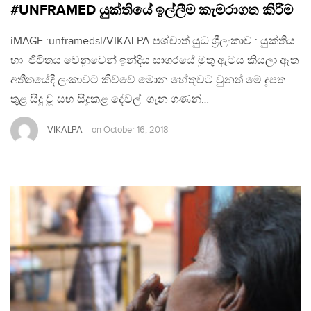
#UNFRAMED යුක්තියේ ඉල්ලීම කැමරාගත කිරීම
iMAGE :unframedsl/VIKALPA පශ්චාත් යුධ ශ්‍රීලංකාව : යුක්තිය
හා ජිවිතය වෙනුවෙන් ඉන්දීය සාගරයේ මුතු ඇටය කියලා ඈත
අතීතයේදී ලංකාවට කිව්වේ මොන හේතුවට වුනත් මේ දූපත
තුළ සිදු වූ සහ සිදුකළ දේවල් ගැන ගණන්…
VIKALPA
on
October 16, 2018