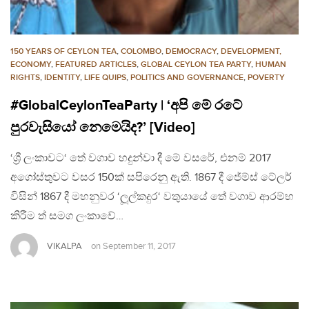
150 YEARS OF CEYLON TEA
,
COLOMBO
,
DEMOCRACY
,
DEVELOPMENT,
ECONOMY
,
FEATURED ARTICLES
,
GLOBAL CEYLON TEA PARTY
,
HUMAN
RIGHTS
,
IDENTITY
,
LIFE QUIPS
,
POLITICS AND GOVERNANCE
,
POVERTY
#GlobalCeylonTeaParty | ‘අපි මේ රටේ
පුරවැසියෝ නෙමෙයිද?’ [Video]
‘ශ්‍රී ලංකාවට‘ තේ වගාව හදුන්වා දී මේ වසරේ, එනම් 2017
අගෝස්තුවට වසර 150ක් සපිරෙනු ඇති. 1867 දී ජේම්ස් ටේලර්
විසින් 1867 දී මහනුවර ‘ලූල්කදුර‘ වතුයායේ තේ වගාව ආරම්භ
කිරීම ත් සමග ලංකාවේ…
VIKALPA
on
September 11, 2017