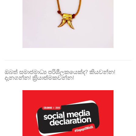
ඔබත් සමාජමාධ්‍ය පරිශීලකයෙක්ද? කියවන්න!
දැනගන්න! ක්‍රියාත්මකවන්න!