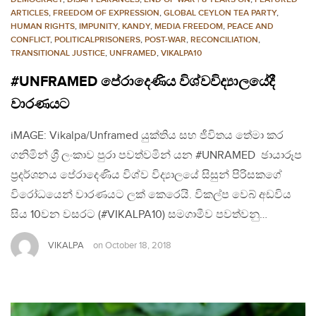
ARTICLES
,
FREEDOM OF EXPRESSION
,
GLOBAL CEYLON TEA PARTY
,
HUMAN RIGHTS
,
IMPUNITY
,
KANDY
,
MEDIA FREEDOM
,
PEACE AND
CONFLICT
,
POLITICALPRISONERS
,
POST-WAR
,
RECONCILIATION
,
TRANSITIONAL JUSTICE
,
UNFRAMED
,
VIKALPA10
#UNFRAMED පේරාදෙණිය විශ්වවිද්‍යාලයේදී
වාරණයට
iMAGE: Vikalpa/Unframed යුක්තිය සහ ජීවිතය තේමා කර
ගනිමින් ශ්‍රී ලංකාව පුරා පවත්වමින් යන #UNRAMED ඡායාරූප
ප්‍රදර්ශනය පේරාදෙණිය විශ්ව විද්‍යාලයේ සිසුන් පිරිසකගේ
විරෝධයෙන් වාරණයට ලක් කෙරෙයි. විකල්ප වෙබ් අඩවිය
සිය 10වන වසරට (#VIKALPA10) සමගාමීව පවත්වනු…
VIKALPA
on
October 18, 2018