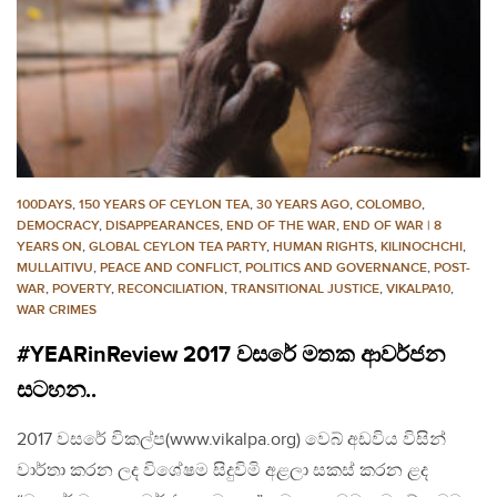
100DAYS
,
150 YEARS OF CEYLON TEA
,
30 YEARS AGO
,
COLOMBO
,
DEMOCRACY
,
DISAPPEARANCES
,
END OF THE WAR
,
END OF WAR | 8
YEARS ON
,
GLOBAL CEYLON TEA PARTY
,
HUMAN RIGHTS
,
KILINOCHCHI
,
MULLAITIVU
,
PEACE AND CONFLICT
,
POLITICS AND GOVERNANCE
,
POST-
WAR
,
POVERTY
,
RECONCILIATION
,
TRANSITIONAL JUSTICE
,
VIKALPA10
,
WAR CRIMES
#YEARinReview 2017 වසරේ මතක ආවර්ජන
සටහන..
2017 වසරේ විකල්ප(www.vikalpa.org) වෙබ් අඩවිය විසින්
වාර්තා කරන ලද විශේෂම සිදුවිමි අළලා සකස් කරන ළද