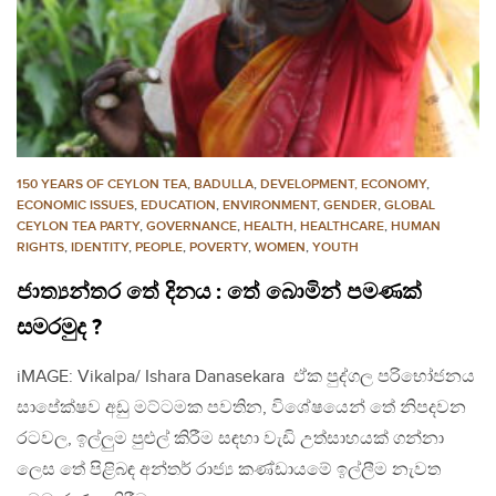
150 YEARS OF CEYLON TEA
,
BADULLA
,
DEVELOPMENT, ECONOMY
,
ECONOMIC ISSUES
,
EDUCATION
,
ENVIRONMENT
,
GENDER
,
GLOBAL
CEYLON TEA PARTY
,
GOVERNANCE
,
HEALTH
,
HEALTHCARE
,
HUMAN
RIGHTS
,
IDENTITY
,
PEOPLE
,
POVERTY
,
WOMEN
,
YOUTH
ජාත්‍යන්තර තේ දිනය : තේ බොමින් පමණක්
සමරමුද ?
iMAGE: Vikalpa/ Ishara Danasekara ඒක පුද්ගල පරිභෝජනය
සාපේක්ෂව අඩු මට්ටමක පවතින, විශේෂයෙන් තේ නිපදවන
රටවල, ඉල්ලුම පුළුල් කිරීම සඳහා වැඩි උත්සාහයක් ගන්නා
ලෙස තේ පිළිබඳ අන්තර් රාජ්‍ය කණ්ඩායමේ ඉල්ලීම නැවත