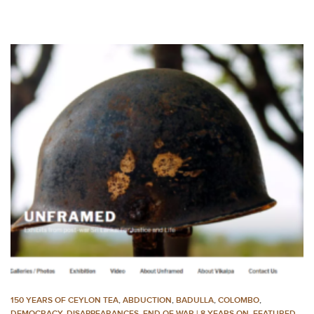
150 YEARS OF CEYLON TEA
,
ABDUCTION
,
BADULLA
,
COLOMBO
,
DEMOCRACY
,
DISAPPEARANCES
,
END OF WAR | 8 YEARS ON
,
FEATURED