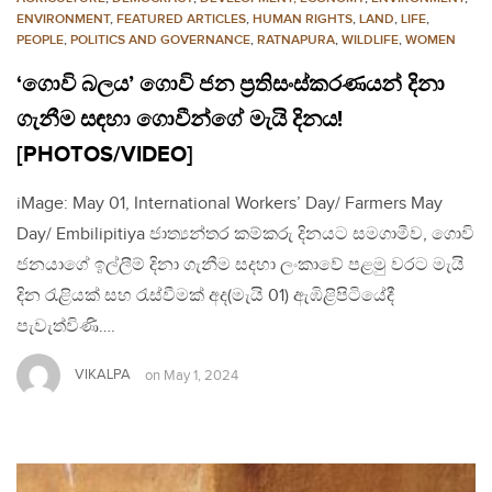
ENVIRONMENT
,
FEATURED ARTICLES
,
HUMAN RIGHTS
,
LAND
,
LIFE
,
PEOPLE
,
POLITICS AND GOVERNANCE
,
RATNAPURA
,
WILDLIFE
,
WOMEN
‘ගොවි බලය’ ගොවි ජන ප්‍රතිසංස්කරණයන් දිනා
ගැනීම සඳහා ගොවීන්ගේ මැයි දිනය!
[PHOTOS/VIDEO]
iMage: May 01, International Workers’ Day/ Farmers May
Day/ Embilipitiya ජාත්‍යන්තර කම්කරු දිනයට සමගාමීව, ගොවි
ජනයාගේ ඉල්ලීම් දිනා ගැනීම සදහා ලංකාවේ පළමු වරට මැයි
දින රැළියක් සහ රැස්වීමක් අද(මැයි 01) ඇඹිළිපිටියේදී
පැවැත්විණි….
VIKALPA
on
May 1, 2024