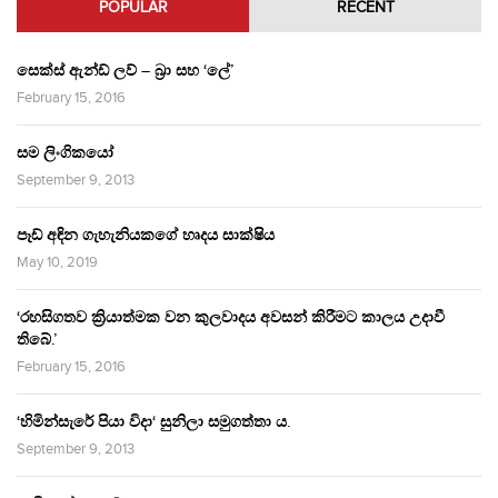
POPULAR
RECENT
සෙක්ස් ඇන්ඩ් ලව් – බ්‍රා සහ ‘ලේ’
February 15, 2016
සම ලිංගිකයෝ
September 9, 2013
පෑඩ් අඳින ගැහැනියකගේ හෘදය සාක්ෂිය
May 10, 2019
‘රහසිගතව ක්‍රියාත්මක වන කුලවාදය අවසන් කිරීමට කාලය උදාවී
තිබේ.’
February 15, 2016
‘හිමින්සැරේ පියා විදා‘ සුනිලා සමුගත්තා ය.
September 9, 2013