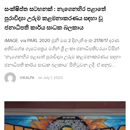
සංක්ෂිප්ත සටහනක් : නැගෙනහිර පළාතේ
පුරාවිද්‍යා උරුම කළමනාකරණය සඳහා වූ
ජනාධිපති කාර්ය සාධක බලකාය
iMAGE: via PARL 2020 ජූනි මස 2 දිනැති අංක 2178/17 දරණ
අතිවිශේෂ ගැසට්පත්‍රය මගින් ශ්‍රී ලංකා ජනාධිපතිවරයා විසින්
‘නැගෙනහිර පළාතේ පුරාවිද්‍යා උරුම කළමනාකරණය සඳහා
ජනාධිපති කාර්ය සාධක බලකාය’ පිහිටුවන ලදි. ඒ අනුව…
VIKALPA
on
July 1, 2020