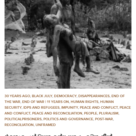
30 YEARS AGO
,
BLACK JULY
,
DEMOCRACY
,
DISAPPEARANCES
,
END OF
THE WAR
,
END OF WAR | 11 YEARS ON
,
HUMAN RIGHTS
,
HUMAN
SECURITY
,
IDPS AND REFUGEES
,
IMPUNITY
,
PEACE AND CONFLICT
,
PEACE
AND CONFLICT
,
PEACE AND RECONCILIATION
,
PEOPLE
,
PLURALISM
,
POLITICALPRISONERS
,
POLITICS AND GOVERNANCE
,
POST-WAR
,
RECONCILIATION
,
UNFRAMED