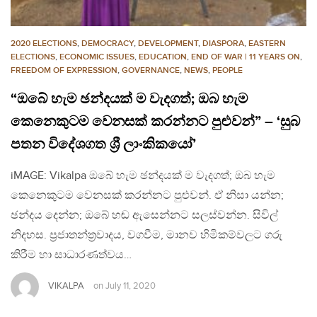
2020 ELECTIONS
,
DEMOCRACY
,
DEVELOPMENT
,
DIASPORA
,
EASTERN
ELECTIONS
,
ECONOMIC ISSUES
,
EDUCATION
,
END OF WAR | 11 YEARS ON
,
FREEDOM OF EXPRESSION
,
GOVERNANCE
,
NEWS
,
PEOPLE
“ඔබේ හැම ඡන්දයක් ම වැදගත්; ඔබ හැම
කෙනෙකුටම වෙනසක් කරන්නට පුළුවන්” – ‘සුබ
පතන විදේශගත ශ්‍රී ලාංකිකයෝ’
iMAGE: Vikalpa ඔබේ හැම ඡන්දයක් ම වැදගත්; ඔබ හැම
කෙනෙකුටම වෙනසක් කරන්නට පුළුවන්. ඒ නිසා යන්න;
ඡන්දය දෙන්න; ඔබේ හඬ ඇසෙන්නට සලස්වන්න. සිවිල්
නිදහස. ප්‍රජාතන්ත්‍රවාදය, වගවීම, මානව හිමිකම්වලට ගරු
කිරීම හා සාධාරණත්වය…
VIKALPA
on
July 11, 2020