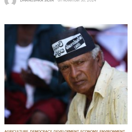
DHANUSHKA SILVA
on
November 30, 2024
AGRICULTURE
,
DEMOCRACY
,
DEVELOPMENT, ECONOMY
,
ENVIRONMENT
,