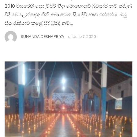
2010 වසරෙහි දෙසැම්බර් 17දා මොහොසඩ් බුවසාසි නම් තරුණ
වීදී වෙළෙන්දෙකු ගිනි තබා ගෙන සිය දිවි නසා ගත්තේය. ඔහු
සිය රැකියාව කළේ සිදි බූසිද් නම්…
SUNANDA DESHAPRIYA
on
June 7, 2020