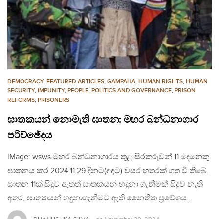
DEMOCRACY
,
FEATURED ARTICLES
,
GAMPAHA
,
HUMAN RIGHTS
,
HUMAN
SECURITY
,
IMPUNITY
,
PEOPLE
,
POLITICS AND GOVERNANCE
,
PRISON
REFORMS
,
PRISONERS
ඝාතකයන් නොමැති ඝාතන: මහර බන්ධනාගාර
පරිච්ඡේදය
iMage: wsws මහර බන්ධනාගාරය තුළ සිරකරුවන් 11 දෙනෙකු
ඝාතනය කර 2024.11.29 දිනට(අදට) වසර හතරක් ගත වී තිබේ.
ඝාතන 11ක් සිදුව ඇතත් ඝාතකයන් හදුනා ගැනීමක් සිදුව නැති
අතර, ඝාතකයන් හදුනාගැනීමට ඇති නෛතික ප්‍රවේශය…