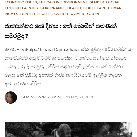
ECONOMIC ISSUES
,
EDUCATION
,
ENVIRONMENT
,
GENDER
,
GLOBAL
CEYLON TEA PARTY
,
GOVERNANCE
,
HEALTH
,
HEALTHCARE
,
HUMAN
RIGHTS
,
IDENTITY
,
PEOPLE
,
POVERTY
,
WOMEN
,
YOUTH
ජාත්‍යන්තර තේ දිනය : තේ බොමින් පමණක්
සමරමුද ?
iMAGE: Vikalpa/ Ishara Danasekara ඒක පුද්ගල පරිභෝජනය
සාපේක්ෂව අඩු මට්ටමක පවතින, විශේෂයෙන් තේ නිපදවන
රටවල, ඉල්ලුම පුළුල් කිරීම සඳහා වැඩි උත්සාහයක් ගන්නා
ලෙස තේ පිළිබඳ අන්තර් රාජ්‍ය කණ්ඩායමේ ඉල්ලීම නැවත
අවධාරණය කිරීම…
ISHARA DANASEKARA
on
May 21, 2020