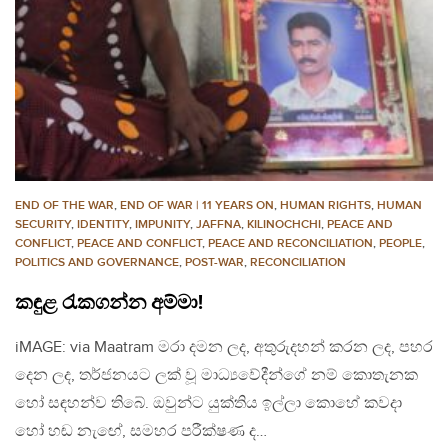
END OF THE WAR
,
END OF WAR | 11 YEARS ON
,
HUMAN RIGHTS
,
HUMAN
SECURITY
,
IDENTITY
,
IMPUNITY
,
JAFFNA
,
KILINOCHCHI
,
PEACE AND
CONFLICT
,
PEACE AND CONFLICT
,
PEACE AND RECONCILIATION
,
PEOPLE
,
POLITICS AND GOVERNANCE
,
POST-WAR
,
RECONCILIATION
කඳුළ රැකගන්න අම්මා!
iMAGE: via Maatram මරා දමන ලද, අතුරුදහන් කරන ලද, පහර
දෙන ලද, තර්ජනයට ලක් වූ මාධ්‍යවේදීන්ගේ නම් කොතැනක
හෝ සඳහන්ව තිබේ. ඔවුන්ට යුක්තිය ඉල්ලා කොහේ කවදා
හෝ හඬ නැඟේ, සමහර පරීක්ෂණ ද…