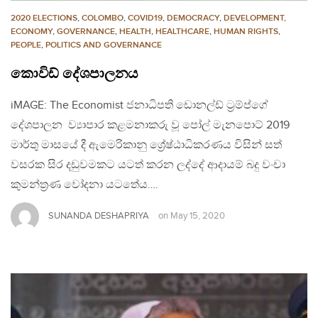
2020 ELECTIONS
,
COLOMBO
,
COVID19
,
DEMOCRACY
,
DEVELOPMENT,
ECONOMY
,
GOVERNANCE
,
HEALTH
,
HEALTHCARE
,
HUMAN RIGHTS
,
PEOPLE
,
POLITICS AND GOVERNANCE
කොවිඩ් දේශපාලනය
iMAGE: The Economist ජනාධිපති ඩොනල්ඩ් ට්‍රම්ප්ගේ
දේශපාලන ව්‍යාපාර කළමනාකරු වූ පෝල් මැනපොට් 2019
මාර්තු මාසයේ දී ඇමෙරිකානු ශ්‍රේෂ්ඨාධිකරණය විසින් සත්
වසරක සිර දඩුවමකට යටත් කරන ලද්දේ ආදායම් බදු වංචා
කුමන්ත්‍රණ වෝදනා යටතේය….
SUNANDA DESHAPRIYA
on
May 15, 2020