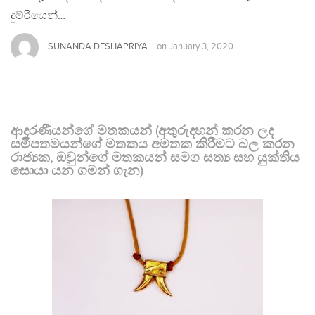
දුම්රියෙන්…
SUNANDA DESHAPRIYA
on
January 3, 2020
ආදරණීයන්ගේ මතකයන් (අතුරුදහන් කරන ලද
සමීපතමයන්ගේ මතකය අමතක කිරීමට බල කරන
රාජ්‍යක, ඔවුන්ගේ මතකයන් සමග සත්‍ය සහ යුක්තිය
සොයා යන ගමන් ගැන)