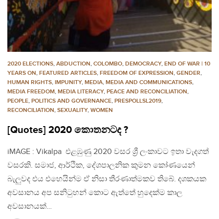
2020 ELECTIONS
,
ABDUCTION
,
COLOMBO
,
DEMOCRACY
,
END OF WAR | 10
YEARS ON
,
FEATURED ARTICLES
,
FREEDOM OF EXPRESSION
,
GENDER
,
HUMAN RIGHTS
,
IMPUNITY
,
MEDIA
,
MEDIA AND COMMUNICATIONS
,
MEDIA FREEDOM
,
MEDIA LITERACY
,
PEACE AND RECONCILIATION
,
PEOPLE
,
POLITICS AND GOVERNANCE
,
PRESPOLLSL2019
,
RECONCILIATION
,
SEXUALITY
,
WOMEN
[Quotes] 2020 කොතනටද ?
iMAGE : Vikalpa එළඹුණු 2020 වසර ශ්‍රී ලංකාවට ඉතා වැදගත්
වසරකි. සමාජ, ආර්ථික, දේශපාලනික කුමන කෝණයෙන්
බැලුවද එය එහෙයින්ම ඒ නිසා තීරණාත්මකව තිබේ. දශකයක
අවසානය අප සනිටුහන් කොට ඇත්තේ හුදෙක්ම කාල
අවසානයක්…