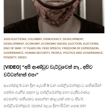
2020 ELECTIONS
,
COLOMBO
,
DEMOCRACY
,
DEVELOPMENT
,
DEVELOPMENT, ECONOMY
,
ECONOMIC ISSUES
,
ELECTION
,
ELECTIONS
,
END OF WAR | 11 YEARS ON
,
FREE SPEECH
,
FREEDOM OF EXPRESSION
,
GOVERNANCE
,
HUMAN SECURITY
,
PEOPLE
,
POLITICS AND GOVERNANCE
,
POVERTY
,
VIDEO
[VIDEO] “අපි ආණ්ඩුව වැට්ටුවෙත් නෑ , අපිව
වට්ටන්නත් එපා”
අගෝස්තු 5 වන දින පැවති 9 වන පාර්ලිමේන්තුවට සභිකයින්
තෝරා ගැනීම සඳහා වූ පාර්ලිමේන්තු මහා මැතිවරණය
අවසන්ව සතියකට ආසන්න කාලයක් ගත ව තිබේ.
පාර්ලිමේන්තුවේ බහුතර බලය දිනා සිටින පොදු ජන