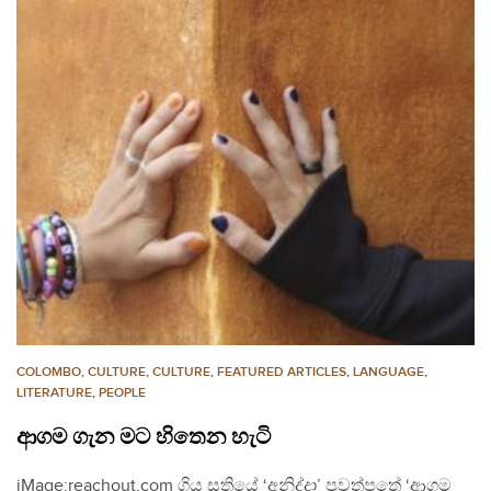
COLOMBO
,
CULTURE
,
CULTURE
,
FEATURED ARTICLES
,
LANGUAGE
,
LITERATURE
,
PEOPLE
ආගම ගැන මට හිතෙන හැටි
iMage:reachout.com ගිය සතියේ ‘අනිද්දා’ පුවත්පතේ ‘ආගම