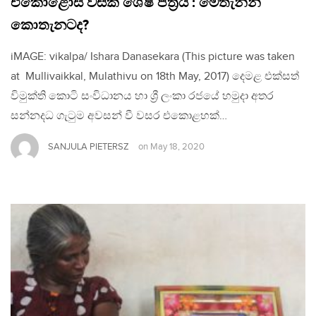
එකොළොස් වසක ශේෂ පත්‍රය : මෙතැනින්
කොතැනටද?
iMAGE: vikalpa/ Ishara Danasekara (This picture was taken
at Mullivaikkal, Mulathivu on 18th May, 2017) දෙමළ එක්සත්
විමුක්ති කොටි සංවිධානය හා ශ්‍රී ලංකා රජයේ හමුදා අතර
සන්නදධ ගැටුම අවසන් වී වසර එකොළහක්…
SANJULA PIETERSZ
on
May 18, 2020