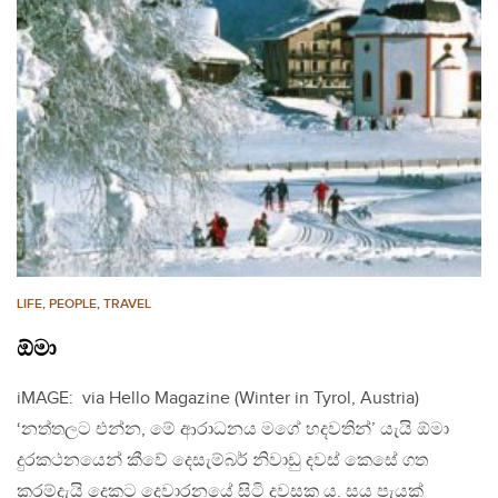
LIFE
,
PEOPLE
,
TRAVEL
ඕමා
iMAGE: via Hello Magazine (Winter in Tyrol, Austria)
‘නත්තලට එන්න, මේ ආරාධනය මගේ හදවතින්’ යැයි ඕමා
දුරකථනයෙන් කීවේ දෙසැම්බර් නිවාඩු දවස් කෙසේ ගත
කරම්දැයි දෙකට දෙවාරනයේ සිටි දවසක ය. සය පැයක්