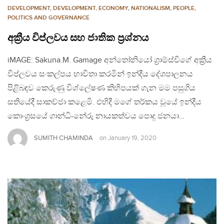
DEVELOPMENT
,
DEVELOPMENT, ECONOMY
,
NATIONALISM
,
PEOPLE
,
POLITICS AND GOVERNANCE
අක්‍රීය විප්ලවය සහ ජාතික ප්‍රශ්නය
iMAGE: Sakuna.M. Gamage අන්තෝනියෝ ග්‍රාම්ස්චිගේ අක්‍රීය
විප්ලවය සංකල්පය භාවිතා කරමින් ඉන්දීය දේශපාලනය
පිළිබඳව කෙරුණු විශ්ලේෂණ කිහිපයක් ගැන මම පසුගිය
සතියේදී සාකච්ජා කළෙමි. එහිදී මගේ තර්කය වූයේ ඉන්දීය
කොංග්‍රසයේ ගාන්ධි-නේරු නායකත්වය පොදු ජනයා…
SUMITH CHAMINDA
on
January 19, 2020