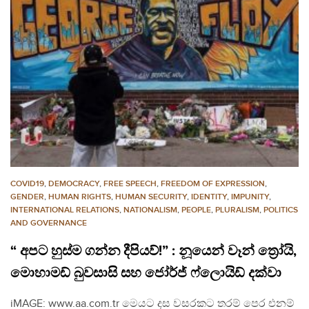
COVID19
,
DEMOCRACY
,
FREE SPEECH
,
FREEDOM OF EXPRESSION
,
GENDER
,
HUMAN RIGHTS
,
HUMAN SECURITY
,
IDENTITY
,
IMPUNITY
,
INTERNATIONAL RELATIONS
,
NATIONALISM
,
PEOPLE
,
PLURALISM
,
POLITICS
AND GOVERNANCE
“ අපට හුස්ම ගන්න දීපියව්!” : නූයෙන් වෑන් ත්‍රෝයි,
මොහාමඩ් බුවසාසි සහ ජෝර්ජ් ෆ්ලොයිඩ් දක්වා
iMAGE: www.aa.com.tr මෙයට දස වසරකට තරම් පෙර එනම්