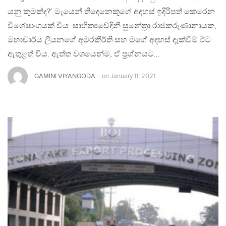
යනු කුමක්ද?’ මැයෙන් තිදෙනෙකුගේ අදහස් ඉදිරිපත් කෙරෙන
විශේෂාංගයක් විය. සාහිත්‍යවේදිනී සුනේත‍්‍රා රාජකරුණානායක,
මහාචාර්ය ලියනගේ අමරකීර්ති සහ මගේ අදහස් දැක්වීම් ඊට
ඇතුළත් විය. ඇත්ත වශයෙන්ම, ඒ ප‍්‍රශ්නයට…
GAMINI VIYANGODA
on
January 11, 2021