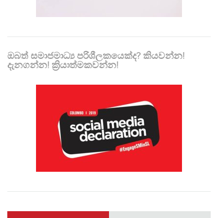
ඔබත් සමාජමාධ්‍ය පරිශීලකයෙක්ද? කියවන්න!
දැනගන්න! ක්‍රියාත්මකවන්න!