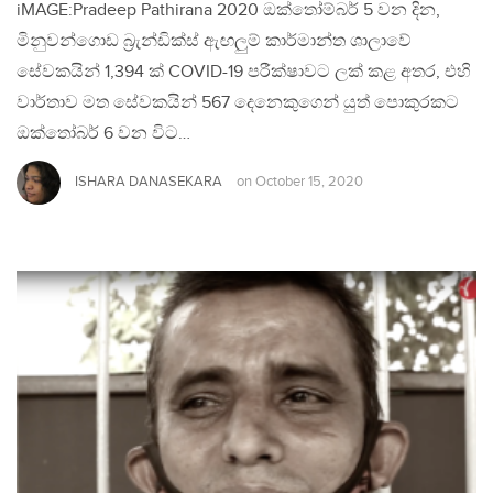
iMAGE:Pradeep Pathirana 2020 ඔක්තෝම්බර් 5 වන දින,
මිනුවන්ගොඩ බ්‍රැන්ඩික්ස් ඇඟලුම් කාර්මාන්ත ශාලාවේ
සේවකයින් 1,394 ක් COVID-19 පරීක්ෂාවට ලක් කළ අතර, එහි
වාර්තාව මත සේවකයින් 567 දෙනෙකුගෙන් යුත් පොකුරකට
ඔක්තෝබර් 6 වන විට…
ISHARA DANASEKARA
on
October 15, 2020