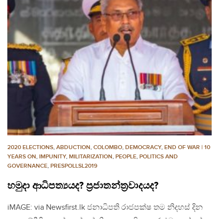
2020 ELECTIONS
,
ABDUCTION
,
COLOMBO
,
DEMOCRACY
,
END OF WAR | 10
YEARS ON
,
IMPUNITY
,
MILITARIZATION
,
PEOPLE
,
POLITICS AND
GOVERNANCE
,
PRESPOLLSL2019
හමුදා ආධිපත්‍යයද? ප්‍රජාතන්ත්‍රවාදයද?
iMAGE: via Newsfirst.lk ජනාධිපති රාජපක්ෂ තම නිදහස් දින