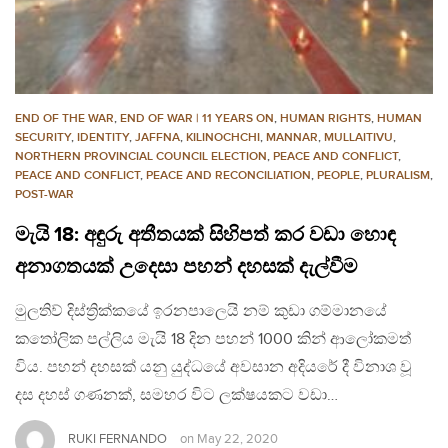
END OF THE WAR
,
END OF WAR | 11 YEARS ON
,
HUMAN RIGHTS
,
HUMAN
SECURITY
,
IDENTITY
,
JAFFNA
,
KILINOCHCHI
,
MANNAR
,
MULLAITIVU
,
NORTHERN PROVINCIAL COUNCIL ELECTION
,
PEACE AND CONFLICT
,
PEACE AND CONFLICT
,
PEACE AND RECONCILIATION
,
PEOPLE
,
PLURALISM
,
POST-WAR
මැයි 18: අඳුරු අතීතයක් සිහිපත් කර වඩා හොඳ
අනාගතයක් උදෙසා පහන් දහසක් දැල්වීම
මුලතිව් දිස්ත්‍රික්කයේ ඉරනපාලෙයි නම් කුඩා ගම්මානයේ
කතෝලික පල්ලිය මැයි 18 දින පහන් 1000 කින් ආලෝකමත්
විය. පහන් දහසක් යනු යුද්ධයේ අවසාන අදියරේ දී විනාශ වූ
දස දහස් ගණනක්, සමහර විට ලක්ෂයකට වඩා…
RUKI FERNANDO
on
May 22, 2020