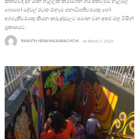
කතාවේදී දිග යාන් හෑල්ලක් කියාගෙන ගිය අතර එම හෑල්ලේ
බොහෝ දේවල් රටක ඕනෑම ජනාධිපතිවරයකු හෝ
අගමැතිවරයකු කියන කරුණුවලට සමාන වන අතර ඔහු විසින්
ප්‍රකාශයට…
RANJITH HENAYAKAARACHCHI
on
March 3, 2020