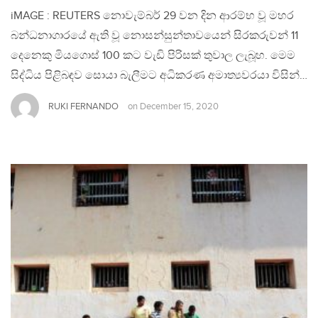
iMAGE : REUTERS නොවැම්බර් 29 වන දින ආරම්භ වූ මහර
බන්ධනාගාරයේ ඇති වූ නොසන්සුන්තාවයෙන් සිරකරුවන් 11
දෙනෙකු මියගොස් 100 කට වැඩි පිරිසක් තුවාල ලැබූහ. මෙම
සිද්ධිය පිළිබඳව සොයා බැලීමට අධිකරණ අමාත්‍යවරයා විසින්…
RUKI FERNANDO
on
December 15, 2020