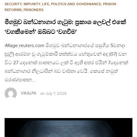
SECURITY
,
IMPUNITY
,
LIFE
,
POLITICS AND GOVERNANCE
,
PRISON
REFORMS
,
PRISONERS
මීගමුව බන්ධනාගාර ගැටුම: ප්‍රකාශ ලෙවල් එකේ
‘වගකීමෙන්’ ඔබ්බට ‘වගවීම’
iMage:reuters.com මීගමුව බන්ධනාගාරයේ පසුගිය 5වනදා
(ජූලි) ආරම්භ වූ ගැටුම්කාරී තත්ත්වය හේතුවෙන් අද (07) වන
විට 27 දෙනෙක් ඝාතනයට ලක් වී ඇති අතර එයින් 7දෙනෙක්
බන්ධනාගාර නිලධාරීන් බව වාර්තා වෙයි. කෙසේ නමුත්
මරණ/ඝාතන…
VIKALPA
on
July 7, 2026