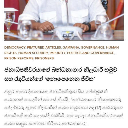
DEMOCRACY
,
FEATURED ARTICLES
,
GAMPAHA
,
GOVERNANCE
,
HUMAN
RIGHTS
,
HUMAN SECURITY
,
IMPUNITY
,
POLITICS AND GOVERNANCE
,
PRISON REFORMS
,
PRISONERS
ජනාධිපතිවරයාගේ බන්ධනාගාර නිලධාරී හමුව
සහ රැඳවියන්ගේ ‘නොපෙනෙන ජීවිත’
අනුර කුමාර දිසානායක ජනාධිපතිතුමා සිය ෆේස්බුක් හී
සටහනක් යොදමින් මෙසේ කියයි: “බන්ධනාගාර නියාමකවරු,
ජේලර්වරු ඇතුළු නිලධාරීන් සමඟ හමුවකට අද (17) පස්වරුවේ
ජනාධිපති කාර්යාලයේදී එක්වීමි. තම ගැටලු ජනාධිපතිවරයෙක්
සමඟ සෘජුව සාකච්ඡා කිරීමට බන්ධනාගාර…