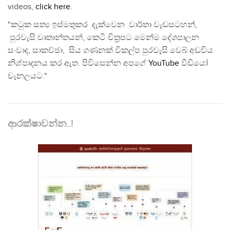
videos,
click here
.
"කටුක සත්‍ය ඉස්මතුකර දැක්වෙන වාර්තා වැඩසටහන්,
පුරවැසි වෘතාන්තයන්, කෙටි චිත්‍රපට මෙන්ම දේශපාලන
සංවාද, සාකච්ඡා, සිය ගණනක් විකල්ප පුරවැසි වෙබ් අඩවිය
නිශ්පාදනය කර ඇත. පිවිසෙන්න අපගේ
YouTube
වීඩියෝ
චැනලයට."
ආරක්ෂාවන්න..!