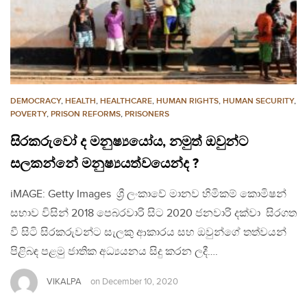
DEMOCRACY
,
HEALTH
,
HEALTHCARE
,
HUMAN RIGHTS
,
HUMAN SECURITY
,
POVERTY
,
PRISON REFORMS
,
PRISONERS
සිරකරුවෝ ද මනුෂ්‍යයෝය, නමුත් ඔවුන්ට
සලකන්නේ මනුෂ්‍යයත්වයෙන්ද ?
iMAGE: Getty Images ශ්‍රී ලංකාවේ මානව හිමිකම් කොමිෂන්
සභාව විසින් 2018 පෙබරවාරි සිට 2020 ජනවාරි දක්වා සිරගත
වී සිටි සිරකරුවන්ට සැලකු ආකාරය සහ ඔවුන්ගේ තත්වයන්
පිළිබඳ පළමු ජාතික අධ්‍යයනය සිදු කරන ලදී….
VIKALPA
on
December 10, 2020