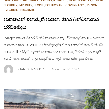
DEMOCRACY
,
FEATURED ARTICLES
,
GAMPAHA
,
HUMAN RIGHTS
,
HUMAN
SECURITY
,
IMPUNITY
,
PEOPLE
,
POLITICS AND GOVERNANCE
,
PRISON
REFORMS
,
PRISONERS
ඝාතකයන් නොමැති ඝාතන: මහර බන්ධනාගාර
පරිච්ඡේදය
iMage: wsws මහර බන්ධනාගාරය තුළ සිරකරුවන් 11 දෙනෙකු
ඝාතනය කර 2024.11.29 දිනට(අදට) වසර හතරක් ගත වී තිබේ.
ඝාතන 11ක් සිදුව ඇතත් ඝාතකයන් හදුනා ගැනීමක් සිදුව නැති
අතර, ඝාතකයන් හදුනාගැනීමට ඇති නෛතික ප්‍රවේශය…
DHANUSHKA SILVA
on
November 30, 2024