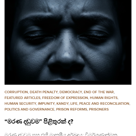
CORRUPTION
,
DEATH PENALTY
,
DEMOCRACY
,
END OF THE WAR
,
FEATURED ARTICLES
,
FREEDOM OF EXPRESSION
,
HUMAN RIGHTS
,
HUMAN SECURITY
,
IMPUNITY
,
KANDY
,
LIFE
,
PEACE AND RECONCILIATION
,
POLITICS AND GOVERNANCE
,
PRISON REFORMS
,
PRISONERS
“මරණ දඬුවම” පිළිතුරක් ද?
මරණ දඬුවම සහ එහි මානුෂීය අර්බුදය: විමර්ශණාත්මක