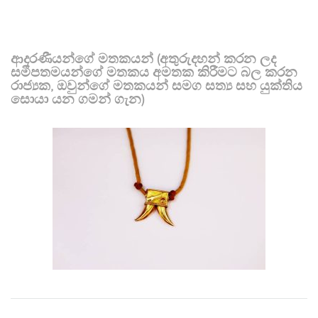
ආදරණීයන්ගේ මතකයන් (අතුරුදහන් කරන ලද
සමීපතමයන්ගේ මතකය අමතක කිරීමට බල කරන
රාජ්‍යක, ඔවුන්ගේ මතකයන් සමග සත්‍ය සහ යුක්තිය
සොයා යන ගමන් ගැන)