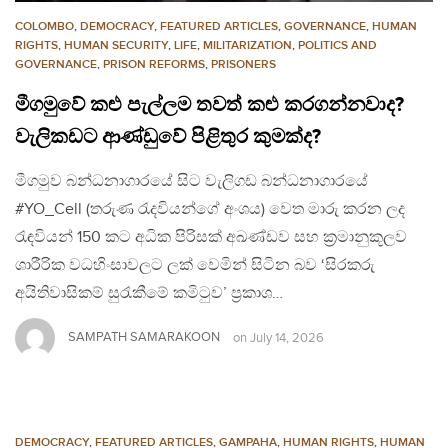
COLOMBO
,
DEMOCRACY
,
FEATURED ARTICLES
,
GOVERNANCE
,
HUMAN
RIGHTS
,
HUMAN SECURITY
,
LIFE
,
MILITARIZATION
,
POLITICS AND
GOVERNANCE
,
PRISON REFORMS
,
PRISONERS
මීගමුවේ කළු පැල්ලම තවත් කළු කරගන්නවාද?
වැලිකඩට ආණ්ඩුවේ පිළිතුර කුමක්ද?
මීගමුව බන්ධනාගාරයේ සිට වැලිගඩ බන්ධනාගාරයේ
#YO_Cell (තරුණ රැදවියන්ගේ අංශය) වෙත මාරු කරන ලද
රැඳවියන් 150 කට අධික පිරිසක් අඛණ්ඩව සහ ක්‍රමානුකූලව
ශාරීරික වධහිංසාවලට ලක් වෙමින් සිටින බව ‘සිරකරු
අයිතිවාසිකම් සුරැකීමේ කමිටුව’ ප්‍රකාශ…
SAMPATH SAMARAKOON
on
July 14, 2026
DEMOCRACY
,
FEATURED ARTICLES
,
GAMPAHA
,
HUMAN RIGHTS
,
HUMAN