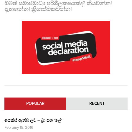
ඔබත් සමාජමාධ්‍ය පරිශීලකයෙක්ද? කියවන්න!
දැනගන්න! ක්‍රියාත්මකවන්න!
POPULAR
RECENT
සෙක්ස් ඇන්ඩ් ලව් – බ්‍රා සහ ‘ලේ’
February 15, 2016