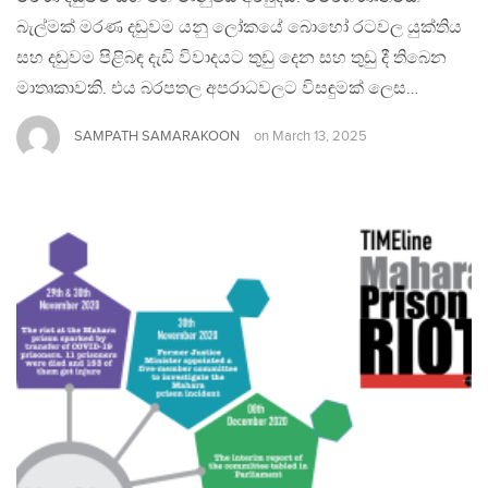
බැල්මක් මරණ දඬුවම යනු ලෝකයේ බොහෝ රටවල යුක්තිය
සහ දඬුවම පිළිබඳ දැඩි විවාදයට තුඩු දෙන සහ තුඩු දී තිබෙන
මාතෘකාවකි. එය බරපතල අපරාධවලට විසඳුමක් ලෙස…
SAMPATH SAMARAKOON
on
March 13, 2025