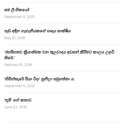
සම ලිංගිකයෝ
September 9, 2013
පෑඩ් අඳින ගැහැනියකගේ හෘදය සාක්ෂිය
May 10, 2019
‘රහසිගතව ක්‍රියාත්මක වන කුලවාදය අවසන් කිරීමට කාලය උදාවී
තිබේ.’
February 15, 2016
‘හිමින්සැරේ පියා විදා‘ සුනිලා සමුගත්තා ය.
September 9, 2013
‘භූමි’ ගේ කතාව
June 23, 2016