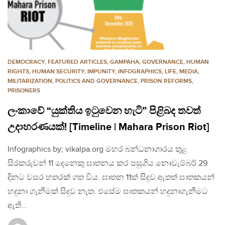
DEMOCRACY
,
FEATURED ARTICLES
,
GAMPAHA
,
GOVERNANCE
,
HUMAN
RIGHTS
,
HUMAN SECURITY
,
IMPUNITY
,
INFOGRAPHICS
,
LIFE
,
MEDIA
,
MILITARIZATION
,
POLITICS AND GOVERNANCE
,
PRISON REFORMS
,
PRISONERS
ලංකාවේ “යුක්තිය ඉටුවෙන හැටි” පිළිබද තවත්
උදාහරණයක්! [Timeline | Mahara Prison Riot]
Infographics by; vikalpa.org මහර බන්ධනාගාරය තුළ
සිරකරුවන් 11 දෙනෙකු ඝාතනය කර පසුගිය නොවැම්බර් 29
දිනට වසර හතරක් ගත විය. ඝාතන 11ක් සිදුව ඇතත් ඝාතකයන්
හදුනා ගැනීමක් සිදුව නැත. එසේම ඝාතකයන් හදුනාගැනීමට
ඇති…