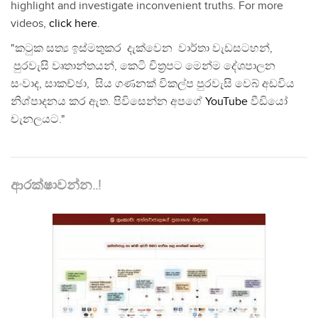
highlight and investigate inconvenient truths. For more
videos,
click here
.
"කටුක සත්‍ය ඉස්මතුකර දැක්වෙන වාර්තා වැඩසටහන්,
පුරවැසි වෘතාන්තයන්, කෙටි චිත්‍රපට මෙන්ම දේශපාලන
සංවාද, සාකච්ඡා, සිය ගණනක් විකල්ප පුරවැසි වෙබ් අඩවිය
නිශ්පාදනය කර ඇත. පිවිසෙන්න අපගේ
YouTube
වීඩියෝ
චැනලයට."
ආරක්ෂාවන්න..!