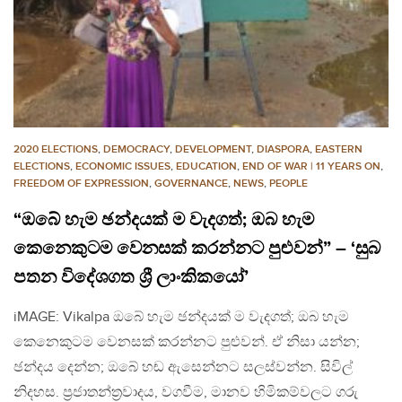
2020 ELECTIONS
,
DEMOCRACY
,
DEVELOPMENT
,
DIASPORA
,
EASTERN
ELECTIONS
,
ECONOMIC ISSUES
,
EDUCATION
,
END OF WAR | 11 YEARS ON
,
FREEDOM OF EXPRESSION
,
GOVERNANCE
,
NEWS
,
PEOPLE
“ඔබේ හැම ඡන්දයක් ම වැදගත්; ඔබ හැම
කෙනෙකුටම වෙනසක් කරන්නට පුළුවන්” – ‘සුබ
පතන විදේශගත ශ්‍රී ලාංකිකයෝ’
iMAGE: Vikalpa ඔබේ හැම ඡන්දයක් ම වැදගත්; ඔබ හැම
කෙනෙකුටම වෙනසක් කරන්නට පුළුවන්. ඒ නිසා යන්න;
ඡන්දය දෙන්න; ඔබේ හඬ ඇසෙන්නට සලස්වන්න. සිවිල්
නිදහස. ප්‍රජාතන්ත්‍රවාදය, වගවීම, මානව හිමිකම්වලට ගරු