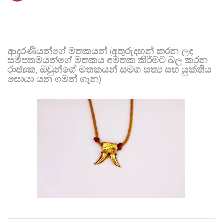
ආදරණීයන්ගේ මතකයන් (අතුරුදහන් කරන ලද
සමීපතමයන්ගේ මතකය අමතක කිරීමට බල කරන
රාජ්‍යක, ඔවුන්ගේ මතකයන් සමග සත්‍ය සහ යුක්තිය
සොයා යන ගමන් ගැන)