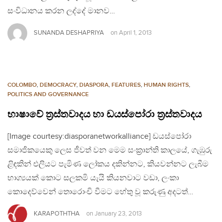
සංවිධානය කරන ලද්දේ මානව…
SUNANDA DESHAPRIYA
on
April 1, 2013
COLOMBO
,
DEMOCRACY
,
DIASPORA
,
FEATURES
,
HUMAN RIGHTS
,
POLITICS AND GOVERNANCE
භාෂාවේ ත්‍රස්තවාදය හා ඩයස්පෝරා ත්‍රස්තවාදය
[Image courtesy:diasporanetworkalliance] ඩයස්පෝරා
සමාජිකයෙකු ලෙස ජීවත් වන මෙම සංක්‍රාන්ති කාලයේ, ගැඹුරු
ළිඳකින් එලියට පැමිණ ලෝකය දකින්නට, කියවන්නට ලැබීම
භාග්‍යයක් කොට සලකමි යැයි කියනවාට වඩා, ලංකා
කොදෙව්වෙන් තොරොංචි වීමට හේතු වූ කරුණු අදටත්…
KARAPOTHTHA
on
January 23, 2013