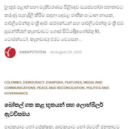
]උතුරැ පළාත් සභා මැතිවරණය පිළිබදව ඩයස්පෝරා ජනතාවට
කරැණු පැහැදිලි කිරීම සදහා දෙමළ ජාතික සංධාන නායක,
පාර්ලිමේන්තු මංත්‍රී ආර්. සම්බන්ධන් සහ පාර්ලිමේන්තු මංත්‍රී එම්.
සුමන්තිරන් කැනඩාවට ගොස් සිටියදී(අගෝස්තු 10,
ටොරන්ටෝ, කැනඩාව) එරට වෙසෙන…
KARAPOTHTHA
on
August 20, 2013
COLOMBO
,
DEMOCRACY
,
DIASPORA
,
FEATURES
,
MEDIA AND
COMMUNICATIONS
,
PEACE AND RECONCILIATION
,
POLITICS AND
GOVERNANCE
බෝතල් ගත කළ භූතයන් සහ ලොහ්බිලර්
ඇටවිසමය
පාඨකයාට හෝ ප්‍රේක්ෂක, ශ්‍රාවකයාට හෝ රටෙහි ජනතාවට