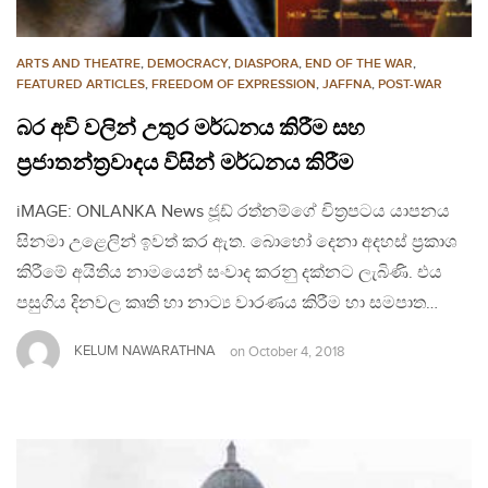
ARTS AND THEATRE
,
DEMOCRACY
,
DIASPORA
,
END OF THE WAR
,
FEATURED ARTICLES
,
FREEDOM OF EXPRESSION
,
JAFFNA
,
POST-WAR
බර අවි වලින් උතුර මර්ධනය කිරීම සහ
ප‍්‍රජාතන්ත‍්‍රවාදය විසින් මර්ධනය කිරීම
iMAGE: ONLANKA News ජූඩ් රත්නම්ගේ චිත‍්‍රපටය යාපනය
සිනමා උළෙලින් ඉවත් කර ඇත. බොහෝ දෙනා අදහස් ප‍්‍රකාශ
කිරීමේ අයිතිය නාමයෙන් සංවාද කරනු දක්නට ලැබිණි. එය
පසුගිය දිනවල කෘති හා නාට්‍ය වාරණය කිරීම හා සමපාත…
KELUM NAWARATHNA
on
October 4, 2018