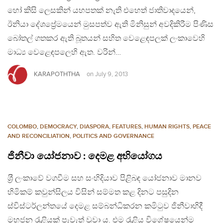
හෝ කිසි ලෙසකින් යහපතක් නැති එහෙත් ජාතිවාදයෙන්,
ඊනියා දේශප්‍රේමයෙන් මුසපත්ව ඇති මිනිසුන් අවදිකිරීම පිණිස
බෝතල් ගතකර ඇති බූතයන් සහිත වෙළෙඳපලක් ලංකාවෙහි
මාධ්‍ය වෙළෙඳපලෙහි ඇත. වරින්…
KARAPOTHTHA
on
July 9, 2013
COLOMBO
,
DEMOCRACY
,
DIASPORA
,
FEATURES
,
HUMAN RIGHTS
,
PEACE
AND RECONCILIATION
,
POLITICS AND GOVERNANCE
ජිනීවා යෝජනාව : දෙමළ අභියෝගය
ශ‍්‍රී ලංකාවේ වගවීම සහ සංහිදියාව පිළිබඳ යෝජනාව මානව
හිමිකම් කවුන්සිලය විසින් සම්මත කළ දිනට පසුදින
ස්විස්ටර්ලන්තයේ දෙමළ සම්බන්ධිකරන කමිටුව ජිනීවාහිදී
මහජන රැළියක් පැවැත් වූවා ය. එම රැළිය විශේෂයෙන්ම