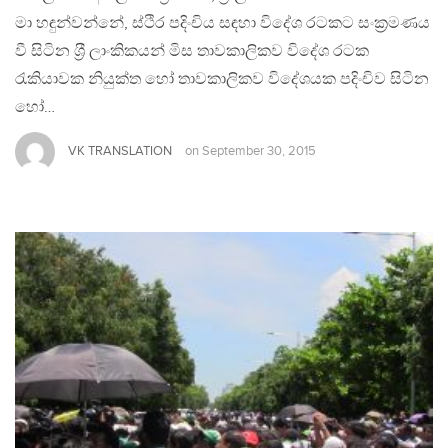
මා හඳුන්වන්නේ, ස්ථිර පදිංචිය සඳහා විදේශ රටකට සංක‍්‍රමණය
වී සිටින ශ‍්‍රී ලාංකිකයන් මිස තාවකාලිකව විදේශ රටක
රැකියාවක නියුක්ත හෝ තාවකාලිකව විදේශයක පදිංචිව සිටින
හෝ…
VK TRANSLATION
on
September 30, 2015