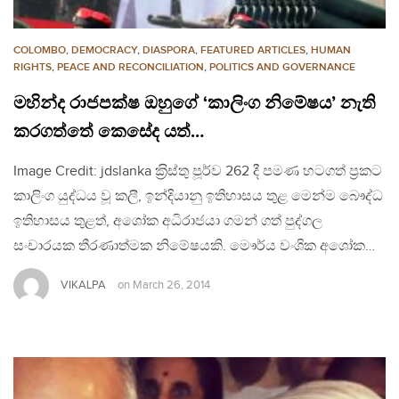
COLOMBO
,
DEMOCRACY
,
DIASPORA
,
FEATURED ARTICLES
,
HUMAN
RIGHTS
,
PEACE AND RECONCILIATION
,
POLITICS AND GOVERNANCE
මහින්ද රාජපක්ෂ ඔහුගේ ‘කාලිංග නිමේෂය’ නැති
කරගත්තේ කෙසේද යත්…
Image Credit: jdslanka ක‍්‍රිස්තු පූර්ව 262 දී පමණ හටගත් ප‍්‍රකට
කාලිංග යුද්ධය වූ කලී, ඉන්දියානු ඉතිහාසය තුළ මෙන්ම බෞද්ධ
ඉතිහාසය තුළත්, අශෝක අධිරාජයා ගමන් ගත් පුද්ගල
සංචාරයක තීරණාත්මක නිමේෂයකි. මෞර්ය වංශික අශෝක…
VIKALPA
on
March 26, 2014