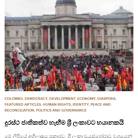
COLOMBO
,
DEMOCRACY
,
DEVELOPMENT, ECONOMY
,
DIASPORA
,
FEATURED ARTICLES
,
HUMAN RIGHTS
,
IDENTITY
,
PEACE AND
RECONCILIATION
,
POLITICS AND GOVERNANCE
දුරස්ථ ජාතිකත්ව හැඟීම ශ‍්‍රී ලංකාවට භයානකයි
මේ ලිපියේ අභිලාෂය ප‍්‍රකාරව, ශ‍්‍රී ලංකා ඩයස්පෝරාව වශයෙන්