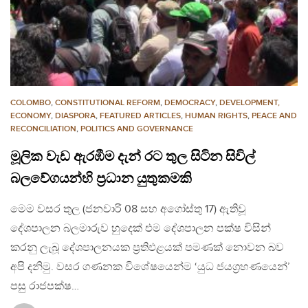
COLOMBO
,
CONSTITUTIONAL REFORM
,
DEMOCRACY
,
DEVELOPMENT,
ECONOMY
,
DIASPORA
,
FEATURED ARTICLES
,
HUMAN RIGHTS
,
PEACE AND
RECONCILIATION
,
POLITICS AND GOVERNANCE
මූලික වැඩ ඇරඹීම දැන් රට තුල සිටින සිවිල්
බලවේගයන්හි ප්‍රධාන යුතුකමකි
මෙම වසර තුල (ජනවාරි 08 සහ අගෝස්තු 17) ඇතිවූ
දේශපාලන බලමාරුව හුදෙක් එම දේශපාලන පක්ෂ විසින්
කරනු ලැබූ දේශපාලනයක ප්‍රතිඵළයක් පමණක් නොවන බව
අපි දනිමු. වසර ගණනක විශේෂයෙන්ම ‘යුධ ජයග්‍රහණයෙන්’
පසු රාජපක්ෂ…