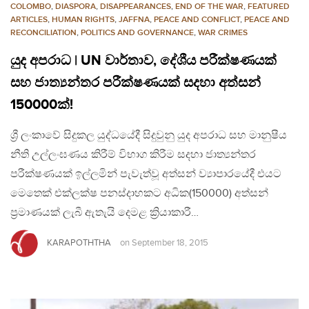
COLOMBO
,
DIASPORA
,
DISAPPEARANCES
,
END OF THE WAR
,
FEATURED
ARTICLES
,
HUMAN RIGHTS
,
JAFFNA
,
PEACE AND CONFLICT
,
PEACE AND
RECONCILIATION
,
POLITICS AND GOVERNANCE
,
WAR CRIMES
යුද අපරාධ | UN වාර්තාව, දේශීය පරීක්ෂණයක්
සහ ජාත්‍යන්තර පරීක්ෂණයක් සදහා අත්සන්
150000ක්!
ශ්‍රී ලංකාවේ සිදුකල යුද්ධයේදී සිදුවුනු යුද අපරාධ සහ මානුෂීය
නීති උල්ලංඝණය කිරීම් විභාග කිරීම සදහා ජාත්‍යන්තර
පරීක්ෂණයක් ඉල්ලමින් පැවැත්වූ අත්සන් ව්‍යාපාරයේදී එයට
මෙතෙක් එක්ලක්ෂ පනස්දාහකට අධික(150000) අත්සන්
ප්‍රමාණයක් ලැබී ඇතැයි දෙමළ ක්‍රියාකාරී…
KARAPOTHTHA
on
September 18, 2015