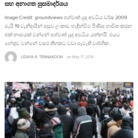
සහ අනාගත සුසමාදර්ශය
Image Credit: groundviews පශ්චාත් යුද අවධිය වර්ෂ 2009
මැයි 19 වැනිදායින් පසුව ලංකාව හැඳින්වීම පිණිස භාවිත කරන
එක් නාමයක් වන්නේ පශ්චාත් යුද අවධිය යන්නයි. එයට
හේතුව වන්නේ වසර තිහකට වඩා පැවැති වාර්ගික…
UDAYA R. TENNAKOON
on
May 17, 2014