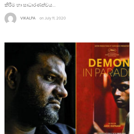
කිරීම හා සාධාරණත්වය…
VIKALPA
on
July 11, 2020