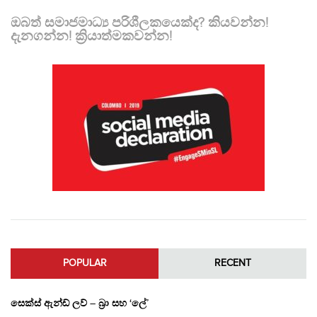
ඔබත් සමාජමාධ්‍ය පරිශීලකයෙක්ද? කියවන්න!
දැනගන්න! ක්‍රියාත්මකවන්න!
POPULAR
RECENT
සෙක්ස් ඇන්ඩ් ලව් – බ්‍රා සහ ‘ලේ’