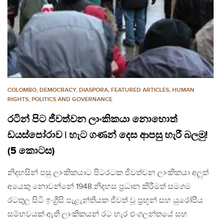
COLOMBO
,
DEMOCRACY
,
DIASPORA
,
FEATURED ARTICLES
,
HUMAN
RIGHTS
,
POLITICS AND GOVERNANCE
රටින් පිට ජීවත්වන ලාංකිකයා නොහොත්
ඩයස්පෝරාව | හැට ගණන් දෙස ආපසු හැරී බලමු!
(5 කොටස)
නිදහසින් පසු ලාංකිකයාට පිටරටක ජීවත්වන ලාංකිකයා අලුත්
අයෙකු නොවන්නේ 1948 නිදහස ප්‍රධාන කිරීමත් සමගම
රටතුල සිටි ඉංග්‍රීසි පැළැන්තියක ජීවත් වූ ප්‍රභූන් සහ යුරෝපීය
සම්භවයක් ඇති ලාංකිකයන් රට හැර එංගලන්තයේ සහ