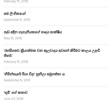
February 15, 2016
සම ලිංගිකයෝ
September 9, 2013
පෑඩ් අඳින ගැහැනියකගේ හෘදය සාක්ෂිය
May 10, 2019
‘රහසිගතව ක්‍රියාත්මක වන කුලවාදය අවසන් කිරීමට කාලය උදාවී
තිබේ.’
February 15, 2016
‘හිමින්සැරේ පියා විදා‘ සුනිලා සමුගත්තා ය.
September 9, 2013
‘භූමි’ ගේ කතාව
June 23, 2016