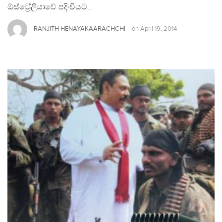
ඕස්ට්‍රේලියාවේ පදිංචියට…
RANJITH HENAYAKAARACHCHI
on
April 19, 2014