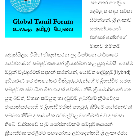
මේ අතර ගෝලිය
දෙමළ සංසදය පවසා
සිටින්නේ, ශ්‍රී ලංකාව
සම්බන්ධයෙන්
එක්සත් ජාතීන්ගේ
මානව හිමිකම්
කවුන්සිලය විසින් නිකුත් කරන ලද විමර්ශන වාර්තාවේ
යෝජනාවන් සම්පූර්ණයෙන් ක්‍රියාත්මක කළ යුතු බවයි. එසේම
ඔවුන් වැඩිදුරටත් සදහන් කරන්නේ, යෝජිත දෙමුහුම්(Hybrid)
අධිකරණ යේ ජාත්‍යන්තර විනිසුරුවරුන්ගේ මැදිහත්වීම සමඟ
සම්පූර්ණ ස්වාධීන විභාගයක් පවත්වා නිසි ක්‍රියාමාර්ගයක් ගත
යුතු බවත්, විභාග කටයුතු හා දඞුවම් ලබාදීමේ ක්‍රිමවේදය
ජාත්‍යන්තරයෙහි මැදිහත්වීමකින් තහවුරු කිරීමේ යෝජනාවක්
සම්මත කිරීම ද සාමාජික රටවල්වල වගකීමක් බව ද පවසා
තිබේ. වාර්තාවේ සෑම යෝජනාවක්ම සම්පූර්ණයෙන්
ක්‍රියාත්මක කරලීමට සහයෝගය ලබාදෙන්නයි ශ්‍රී ලංකා රජය