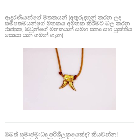
ආදරණීයන්ගේ මතකයන් (අතුරුදහන් කරන ලද
සමීපතමයන්ගේ මතකය අමතක කිරීමට බල කරන
රාජ්‍යක, ඔවුන්ගේ මතකයන් සමග සත්‍ය සහ යුක්තිය
සොයා යන ගමන් ගැන)
ඔබත් සමාජමාධ්‍ය පරිශීලකයෙක්ද? කියවන්න!