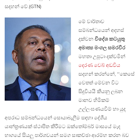
සදහන් වේ.(GTN)
මේ වාර්තාව
සම්බන්ධයෙන් අදහස්
දක්වන
විදේශ කටයුතු
අමාත්‍ය මංගල සමරවීර
මහතා උපුටා දක්වමින්
දෙරණ වෙබ් අඩවිය
සදහන් කරන්නේ, ‘‘කෙසේ
වෙතත් මේවන විට
සිදුවීයයි කියනු ලබන
මානව හිමිකම්
උල්ලංඝණයවීම් හා යුද
අපරාධ සම්බන්ධයෙන් සොයාබැලීම සඳහා දේශීය
යාන්ත්‍රණයක් ස්ථාපිත කිරීමට ඔක්තෝම්බර් මාසයේ මැද
භාගයේ සියලු පාර්ශවයන් සමග සාකච්ඡා ආරම්භ කරන බව