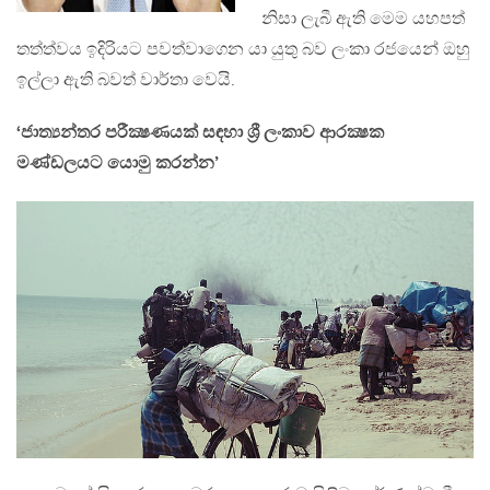
නිසා ලැබී ඇති මෙම යහපත්
තත්ත්වය ඉදිරියට පවත්වාගෙන යා යුතු බව ලංකා රජයෙන් ඔහු
ඉල්ලා ඇති බවත් වාර්තා වෙයි.
‘ජාත්‍යන්තර පරීක්‍ෂණයක් සඳහා ශ්‍රී ලංකාව ආරක්‍ෂක
මණ්ඩලයට යොමු කරන්න’