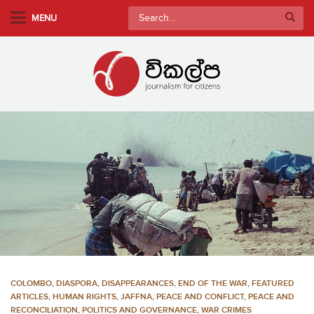
S
Search
MENU
k
for:
i
p
t
o
m
a
i
n
c
o
n
t
e
n
COLOMBO
,
DIASPORA
,
DISAPPEARANCES
,
END OF THE WAR
,
FEATURED
t
ARTICLES
,
HUMAN RIGHTS
,
JAFFNA
,
PEACE AND CONFLICT
,
PEACE AND
RECONCILIATION
,
POLITICS AND GOVERNANCE
,
WAR CRIMES