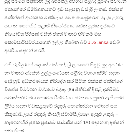
යුද සමයේ සිදුකරන ලද බරපතල අපරාධ පිළිබඳ පූර්ණ ස්වාධීන
ජාත්‍යන්තර විමර්ශනයකට ඉඩ සළසනු වස් ශ්‍රී ලංකාව එක්සත්
ජාතීන්ගේ ආරක්‍ෂක මණ්ඩලය වෙත යොමුකරන ලෙස උතුරු
සහ නැගෙනහිර පළාත් නියෝජනය කරන පූජක ප්‍රජාවේ
නියෝජිත පිරිසක් විසින් ජගත් මානව හිමිකම් මහ
කොමසාරිස්වරයාගෙන් ඉල්ලා තිබෙන බව
JDSLanka
වෙබ්
අඩවිය සදහන් කරයි.
එහි වැඩිදුරටත් සදහන් වන්නේ, ශ්‍රී ලංකාවේ සිදු වූ යුද අපරාධ
හා මානව අයිතීන් උල්ලංඝණයන් පිළිබඳ විභාග කිරීම සඳහා
දෙමුහුම් අධිකරණයක් නිර්දේශ කර සිටින එක්සත් ජාතීන්ගේ
විශේෂ විමර්ශන වාර්තාව බදාදා (16) ජිනීවාහිදී එළි දක්වීමට
සමාන්තරව මහ කොමසාරිස්වරයා වෙත යොමුකර ඇති මෙම
ලිපිය සඳහා මඩකළපුවේ රදගුරු පොන්නයියා ජෝසෆ් සහ
ත්‍රීකුණාමලයේ රදගුරු කිංස්ලි ස්වාමිපිල්ලෛ ඇතුළු උතුරු –
නැගෙනහිර පූජක ප්‍රජාවේ සාමාජිකයන් 170 දෙනෙකු අත්සන්
තබා තිබේ.