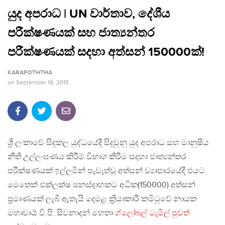
යුද අපරාධ | UN වාර්තාව, දේශීය
පරීක්ෂණයක් සහ ජාත්‍යන්තර
පරීක්ෂණයක් සදහා අත්සන් 150000ක්!
KARAPOTHTHA
on
September 18, 2015
ශ්‍රී ලංකාවේ සිදුකල යුද්ධයේදී සිදුවුනු යුද අපරාධ සහ මානුෂීය
නීති උල්ලංඝණය කිරීම් විභාග කිරීම සදහා ජාත්‍යන්තර
පරීක්ෂණයක් ඉල්ලමින් පැවැත්වූ අත්සන් ව්‍යාපාරයේදී එයට
මෙතෙක් එක්ලක්ෂ පනස්දාහකට අධික(150000) අත්සන්
ප්‍රමාණයක් ලැබී ඇතැයි දෙමළ ක්‍රියාකාරී කමිටුවේ නායක
මහාචාර්‍ය වි.පි. සිවනාදන් මහතා
ග්ලෝබල් ටැමිල් පුවත්