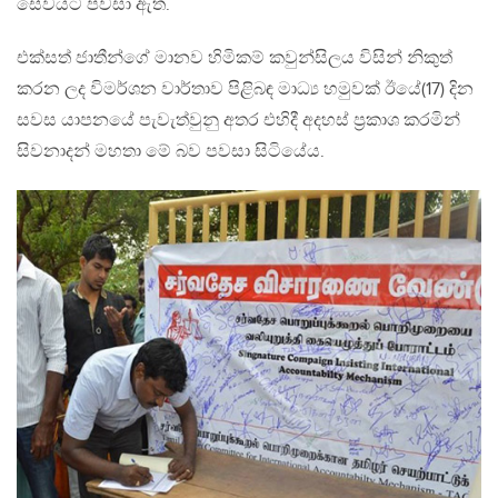
සේවයට පවසා ඇත.
එක්සත් ජාතීන්ගේ මානව හිමිකම් කවුන්සිලය විසින් නිකුත්
කරන ලද විමර්ශන වාර්තාව පිළිබඳ මාධ්‍ය හමුවක් ඊයේ(17) දින
සවස යාපනයේ පැවැත්වුනු අතර එහිදී අදහස් ප්‍රකාශ කරමින්
සිවනාදන් මහතා මේ බව පවසා සිටියේය.