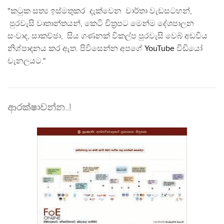
"කටුක සත්‍ය ඉස්මතුකර දැක්වෙන වාර්තා වැඩසටහන්,
පුරවැසි වෘතාන්තයන්, කෙටි චිත්‍රපට මෙන්ම දේශපාලන
සංවාද, සාකච්ඡා, සිය ගණනක් විකල්ප පුරවැසි වෙබ් අඩවිය
නිශ්පාදනය කර ඇත. පිවිසෙන්න අපගේ
YouTube
වීඩියෝ
චැනලයට."
ආරක්ෂාවන්න..!