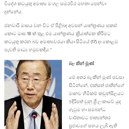
විදේශ කටයුතු අමාත්‍ය මංගල සමරවීර මහතා පෙන්වා
දුන්නේය.
ජනවාරි මාසය වන විට ඒ පිළිබඳ අවසන් යාන්ත්‍රණය සකස්
කොට මාස 18 ක් තුළ එම යාන්ත්‍රණය ක්‍රියාත්මක කිරීමට
කටයුතු කරන බව අමාත්‍යවරයා කියා සිටියේ (17) දා කොළඹ
පැවති මාධ්‍ය හමුවකදීය.‘‘
බෑං කින් මූණ්
මේ අතර බෑංකීන් මූණ් පවසා
සිටින්නේ, එක්සත් ජාතීන්ගේ
මානව හිමිකම් කවුන්සිලයට
ඉදිරිපත් වුනු ශ්‍රී ලංකාවේ යුද
ගැටුම හා සමබන්ධ
වාර්තාවට ජාත්‍යන්තර
ප්‍රජාවගේ සහය ලැබී ඇති