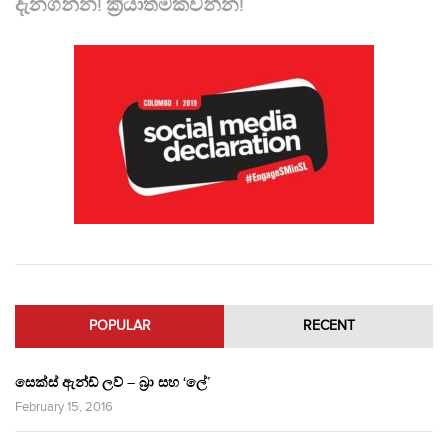
දැනගන්න! ක්‍රියාත්මකවන්න!
POPULAR
RECENT
සෙක්ස් ඇන්ඩ් ලව් – බ්‍රා සහ ‘ලේ’
February 15, 2016