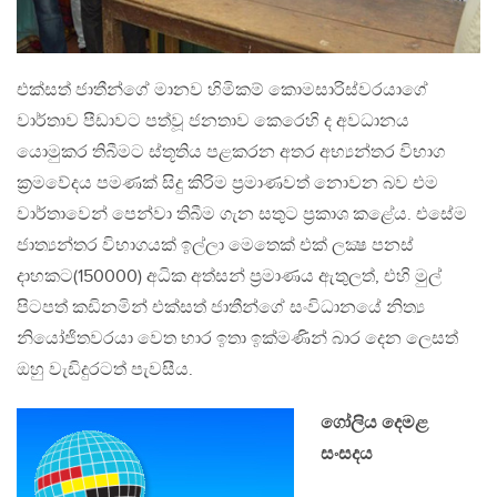
එක්සත් ජාතීන්ගේ මානව හිමිකම් කොමසාරිස්වරයාගේ
වාර්තාව පීඩාවට පත්වූ ජනතාව කෙරෙහි ද අවධානය
යොමුකර තිබීමට ස්තූතිය පළකරන අතර අභ්‍යන්තර විභාග
ක්‍රමවේදය පමණක් සිදු කිරිම ප්‍රමාණවත් නොවන බව එම
වාර්තාවෙන් පෙන්වා තිබීම ගැන සතුට ප්‍රකාශ කළේය. එසේම
ජාත්‍යන්තර විභාගයක් ඉල්ලා මෙතෙක් එක් ලක්‍ෂ පනස්
දාහකට(150000) අධික අත්සන් ප්‍රමාණය ඇතුලත්, එහි මුල්
පිටපත් කඩිනමින් එක්සත් ජාතීන්ගේ සංවිධානයේ නිත්‍ය
නියෝජිතවරයා වෙත භාර ඉතා ඉක්මණින් බාර දෙන ලෙසත්
ඔහු වැඩිදුරටත් පැවසීය.
ගෝලිය දෙමළ
සංසදය