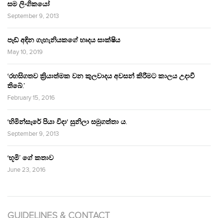
සම ලිංගිකයෝ
September 9, 2013
පෑඩ් අඳින ගැහැනියකගේ හෘදය සාක්ෂිය
May 10, 2019
‘රහසිගතව ක්‍රියාත්මක වන කුලවාදය අවසන් කිරීමට කාලය උදාවී
තිබේ.’
February 15, 2016
‘හිමින්සැරේ පියා විදා‘ සුනිලා සමුගත්තා ය.
September 9, 2013
‘භූමි’ ගේ කතාව
June 23, 2016
GUIDELINES & CONTACT