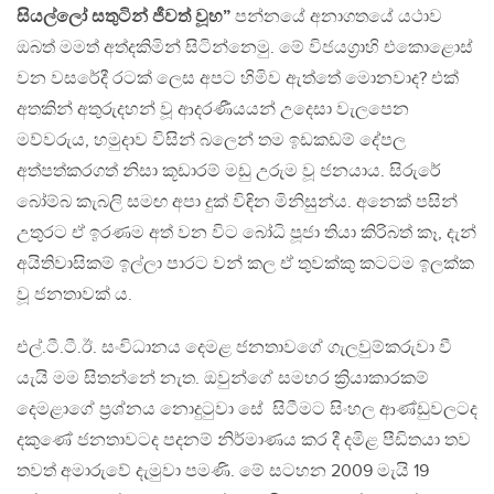
සියල්ලෝ සතුටින් ජීවත් වූහ”
පන්නයේ අනාගතයේ යථාව
ඔබත් මමත් අත්දකිමින් සිටින්නෙමු. මේ විජයග්‍රාහි එකොළොස්
වන වසරේදී රටක් ලෙස අපට හිමිව ඇත්තේ මොනවාද? එක්
අතකින් අතුරුදහන් වූ ආදරණීයයන් උදෙසා වැලපෙන
මව්වරුය, හමුදාව විසින් බලෙන් තම ඉඩකඩම් දේපල
අත්පත්කරගත් නිසා කූඩාරම් මඩු උරුම වූ ජනයාය. සිරුරේ
බෝම්බ කැබලි සමඟ අපා දුක් විඳින මිනිසුන්ය. අනෙක් පසින්
උතුරට ඒ ඉරණම අත් වන විට බෝධි පූජා තියා කිරිබත් කෑ, දැන්
අයිතිවාසිකම් ඉල්ලා පාරට වන් කල ඒ තුවක්කු කටටම ඉලක්ක
වූ ජනතාවක් ය.
එල්.ටී.ටී.ඊ. සංවිධානය දෙමළ ජනතාවගේ ගැලවුම්කරුවා වී
යැයි මම සිතන්නේ නැත. ඔවුන්ගේ සමහර ක්‍රියාකාරකම්
දෙමළාගේ ප්‍රශ්නය නොදුටුවා සේ සිටීමට සිංහල ආණ්ඩුවලටද
දකුණේ ජනතාවටද පදනම් නිර්මාණය කර දී දමිළ පීඩිතයා තව
තවත් අමාරුවේ දැමුවා පමණි. මේ සටහන 2009 මැයි 19