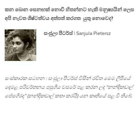
කන බොන සෙනඟක් නොවී හිතන්නට හැකි මනුෂ්‍යයින් ලෙස
අපි නැවත ශිෂ්ටත්වය අත්පත් කරගත යුතු නොවෙද?
සංජුලා පීටර්ස්
| Sanjula Pietersz
සංස්කාරක සටහන : සංජුලා පීටර්ස් විසින් රචිත මෙම ලිපියේ
දෙමළ පරිවර්තනය පසුගිය වසරේ පළ කරන ලද “නන්දිකඩාල්
පේසගිරද” (නන්දිකඩාල් කතා කරයි)‍ යන කෘතියේ පළ වී තිබේ.