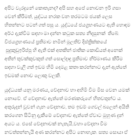
අපිට වැරදුනේ කොතැනද? අපි සහ අපේ නොවන ඉරි ගසා
වෙන් කිරීමත්, යුද්ධය නරක වන තරමටම ජයක් ලෙස
හිතන්නට පටන් ගත් පසු ය. යුද්ධයේ ජයග්‍රහණයට ඇති හොඳම
අර්ථ දැක්වීම සඳහා මා දන්න කටුක සත්‍ය නිදසුනක් තිබේ.
විජයග්‍රහණයේ ප්‍රතිමාව නමින් මුලතිව් දිස්ත්‍රික්කයේ
පුදුකුඩුඉරිප්පු හි ඇති එක් අතකින් ජාතික කොඩියත් අනෙක්
අතින් තුවක්කුවකුත් ගත් සොල්දාදු ප්‍රතිමාව නිර්මාණය කිරීම
සඳහා වැලි ගත් ඉඩම හිමි දෙමළ කතා කරන්නාට දැන් ඇත්තේ
ඉඩමක් නොව ලොකු වලකි.
යුද්ධයක් යනු මරණය¸ වේදනාව හා අහිමි වීම මිස වෙන යමක්
නොවේ. ඒ වේදනාව ඇත්තේ මරණකරුගේ හිතවතුන්ට ය.
අතුරුදන් වූවන් ගැන වේදනාව, තම ඉඩම් ගෙවල් බලෙන් අයිති
කරගෙන සිටිනු දැකීමේ වේදනාව ඇත්තේ ඒවාට මුහුණ දුන්
අයට ය. එසේ වේදනාවක් නැතැයි,වහා වේදනා වීම
නවත්තන්නැයි අණ කරන්නට අපිට නොහැක. සත්‍ය සොයා ඒ