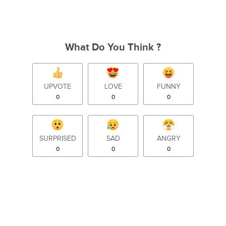
What Do You Think ?
UPVOTE
LOVE
FUNNY
0
0
0
SURPRISED
SAD
ANGRY
0
0
0