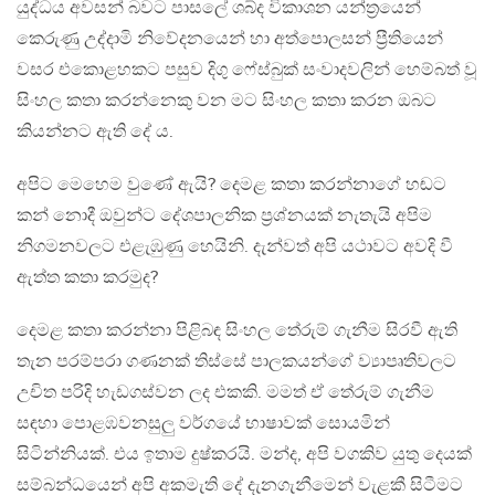
යුද්ධය අවසන් බවට පාසලේ ශබ්ද විකාශන යන්ත්‍රයෙන්
කෙරුණු උද්දාමි නිවේදනයෙන් හා අත්පොලසන් ප්‍රීතියෙන්
වසර එකොළහකට පසුව දිගු ෆේස්බුක් සංවාදවලින් හෙම්බත් වූ
සිංහල කතා කරන්නෙකු වන මට සිංහල කතා කරන ඔබට
කියන්නට ඇති දේ ය.
අපිට මෙහෙම වුණේ ඇයි? දෙමළ කතා කරන්නාගේ හඬට
කන් නොදී ඔවුන්ට දේශපාලනික ප්‍රශ්නයක් නැතැයි අපිම
නිගමනවලට එළැඹුණු හෙයිනි. දැන්වත් අපි යථාවට අවදි වී
ඇත්ත කතා කරමුද?
දෙමළ කතා කරන්නා පිළිබඳ සිංහල තේරුම් ගැනීම සිරවී ඇති
තැන පරම්පරා ගණනක් තිස්සේ පාලකයන්ගේ ව්‍යාපෘතිවලට
උචිත පරිදි හැඩගස්වන ලද එකකි. මමත් ඒ තේරුම් ගැනීම
සඳහා පොළඹවනසුලු වර්ගයේ භාෂාවක් සොයමින්
සිටින්නියක්. එය ඉතාම දුෂ්කරයි. මන්ද, අපි වගකිව යුතු දෙයක්
සම්බන්ධයෙන් අපි අකමැති දේ දැනගැනීමෙන් වැළකී සිටීමට