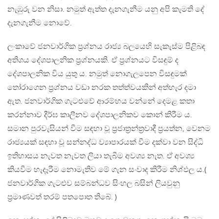
නැඹුරු වන නිසා. නමුත් ඇත්ත දැනගැනීම යනු අපි කැමති දේ
දැනගැනීම නොවේ.
ලංකාවේ ජනවාර්ගික ප්‍රශ්නය රාජ්‍ය බලයෙහි සැකැස්ම පිළිබඳ
අතිශය දේශපාලනික ප්‍රශ්නයකි. ඒ ප්‍රශ්නයට විසඳුම් ද
දේශපාලනික විය යුතු ය. නමුත් නොගැලපෙන විසඳුමක්
තෝරාගෙන ප්‍රශ්නය වඩා නරක තත්ත්වයකින් අත්හැර දමා
ඇත. ජනවාර්ගික ගැටළුවේ ආරම්භය වන්නේ දෙමළ කතා
කරන්නාව දීර්ඝ කාලීනව දේශපාලනිකව කොන් කිරීම ය.
සමාන පුරවැසියන් වීම සඳහා වූ ප්‍රජාත්‍රන්ත්‍රවාදී ප්‍රයත්න, වෙනම
රාජ්‍යයක් සඳහා වූ සන්නද්ධ ව්‍යාපාරයක් වීම දක්වා වන සිද්ධි
ඉතිහාසය නැවත නැවත ලියා තැබීම අවශ්‍ය නැත. ඒ අවශ්‍ය
කියවීම හැදෑරීම නොමැතිව මේ ගැන සංවාද කිරීම නිශ්ඵල ය.(
ජනවාර්ගික ගැටළුව සම්බන්ධව සිංහල බසින් ලියවුනු
ප්‍රමාණවත් තරම් පතපොත තිබේ. )