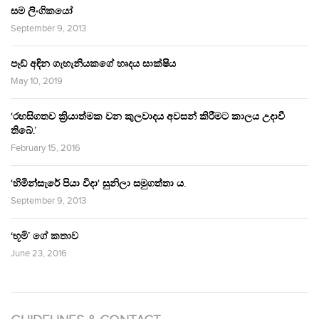
සම ලිංගිකයෝ
September 9, 2013
පෑඩ් අඳින ගැහැනියකගේ හෘදය සාක්ෂිය
May 10, 2019
‘රහසිගතව ක්‍රියාත්මක වන කුලවාදය අවසන් කිරීමට කාලය උදාවී
තිබේ.’
February 15, 2016
‘හිමින්සැරේ පියා විදා‘ සුනිලා සමුගත්තා ය.
September 9, 2013
‘භූමි’ ගේ කතාව
June 23, 2016