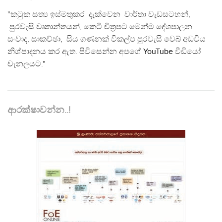
"කටුක සත්‍ය ඉස්මතුකර දැක්වෙන වාර්තා වැඩසටහන්,
පුරවැසි වෘතාන්තයන්, කෙටි චිත්‍රපට මෙන්ම දේශපාලන
සංවාද, සාකච්ඡා, සිය ගණනක් විකල්ප පුරවැසි වෙබ් අඩවිය
නිශ්පාදනය කර ඇත. පිවිසෙන්න අපගේ
YouTube
වීඩියෝ
චැනලයට."
ආරක්ෂාවන්න..!