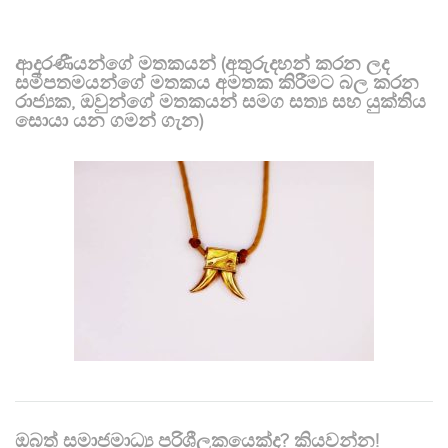
ආදරණීයන්ගේ මතකයන් (අතුරුදහන් කරන ලද
සමීපතමයන්ගේ මතකය අමතක කිරීමට බල කරන
රාජ්‍යක, ඔවුන්ගේ මතකයන් සමග සත්‍ය සහ යුක්තිය
සොයා යන ගමන් ගැන)
ඔබත් සමාජමාධ්‍ය පරිශීලකයෙක්ද? කියවන්න!