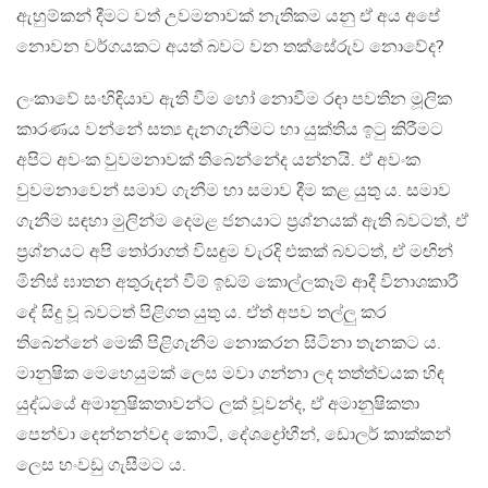
ඇහුම්කන් දීමට වත් උවමනාවක් නැතිකම යනු ඒ අය අපේ
නොවන වර්ගයකට අයත් බවට වන තක්සේරුව නොවේද?
ලංකාවේ සංහිඳියාව ඇති වීම හෝ නොවීම රඳා පවතින මූලික
කාරණය වන්නේ සත්‍ය දැනගැනීමට හා යුක්තිය ඉටු කිරීමට
අපිට අවංක වුවමනාවක් තිබෙන්නේද යන්නයි. ඒ අවංක
වුවමනාවෙන් සමාව ගැනීම හා සමාව දීම කළ යුතු ය. සමාව
ගැනීම සඳහා මුලින්ම දෙමළ ජනයාට ප්‍රශ්නයක් ඇති බවටත්, ඒ
ප්‍රශ්නයට අපි තෝරාගත් විසඳුම වැරදි එකක් බවටත්, ඒ මඟින්
මිනිස් ඝාතන අතුරුදන් වීම් ඉඩම් කොල්ලකෑම් ආදී විනාශකාරී
දේ සිදු වූ බවටත් පිළිගත යුතු ය. ඒත් අපව තල්ලු කර
තිබෙන්නේ මෙකී පිළිගැනීම නොකරන සිටිනා තැනකට ය.
මානුෂික මෙහෙයුමක් ලෙස මවා ගන්නා ලද තත්ත්වයක හිඳ
යුද්ධයේ අමානුෂිකතාවන්ට ලක් වූවන්ද, ඒ අමානුෂිකතා
පෙන්වා දෙන්නන්වද කොටි, දේශද්‍රෝහීන්, ඩොලර් කාක්කන්
ලෙස හංවඩු ගැසීමට ය.