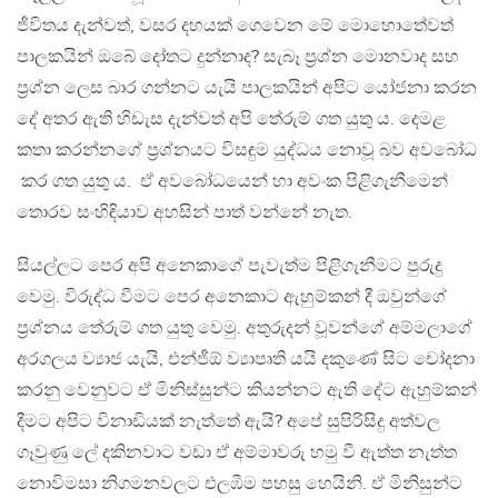
ජීවිතය දැන්වත්, වසර දහයක් ගෙවෙන මේ මොහොතේවත්
පාලකයින් ඔබේ දෝතට දුන්නාද? සැබෑ ප්‍රශ්න මොනවාද සහ
ප්‍රශ්න ලෙස බාර ගන්නට යැයි පාලකයින් අපිට යෝජනා කරන
දේ අතර ඇති හිඩැස දැන්වත් අපි තේරුම් ගත යුතු ය. දෙමළ
කතා කරන්නගේ ප්‍රශ්නයට විසඳුම යුද්ධය නොවූ බව අවබෝධ
කර ගත යුතු ය. ඒ අවබෝධයෙන් හා අවංක පිළිගැනී‍‌මෙන්
තොරව සංහිඳියාව අහසින් පාත් වන්නේ නැත.
සියල්ලට පෙර අපි අනෙකාගේ පැවැත්ම පිළිගැනීමට පුරුදු
වෙමු. විරුද්ධ වීමට පෙර අනෙකාට ඇහුම්කන් දී ඔවුන්ගේ
ප්‍රශ්නය තේරුම් ගත යුතු වෙමු. අතුරුදන් වූවන්ගේ අම්මලාගේ
අරගලය ව්‍යාජ යැයි, එන්ජීඕ ව්‍යාපෘති යයි දකුණේ සිට චෝදනා
කරනු වෙනුවට ඒ මිනිස්සුන්ට කියන්නට ඇති දේට ඇහුම්කන්
දීමට අපිට විනාඩියක් නැත්තේ ඇයි? අපේ සුපිරිසිදු අත්වල
ගෑවුණු ලේ දකිනවාට වඩා ඒ අම්මාවරු හමු වී ඇත්ත නැත්ත
නොවිමසා නිගමනවලට එලඹීම පහසු හෙයිනි. ඒ මිනිසුන්ට