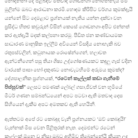
නොදන්නා දේ පිළිබඳව මතවාද ගොඩනගා නොගන්නැයි මම
මුලින්ම ඔබට ආරාධනා කරමි.හොඳම කිරිපිට වර්ගය කුමක්දැයි
යන්නේ සිට දෙමළාට ප්‍රශ්නයක් නැතිය යන්න දක්වා වන
ප්‍රසිද්ධ හිතළු කවුරුන් විසින් කෙසේ ගොඩනගා අපිට එන්නත්
කර ඇත්දැයි මදක් කල්පනා කරමු. පීඩිත ජන කණ්ඩායමක
සාධාරණ මානුෂික ඉල්ලීම් අවියෙන් විසඳිය නොහැකි බව
රතුපස්වලින්, කටුනායක රොෂේන්ගෙන්, හලාවත
ඇන්ටනීගෙන් පසු තියා ශිෂ්‍ය උද්ගෝෂණයකට කඳුලු ගෑස් වදින
වාරයක් පාසා හෝ දකුණට නොවැටහීමේ අරුමය කුමක්ද?
දේශපාලනික ප්‍රශ්නයක්,
“රටෙන් කෑල්ලක් කඩා ගැනීමේ
පිස්සුවක්”
ලෙසට පමණක් ලේබල් ගසා,ජීවත් වන භූමියේ
මීටර් ගණන සම්බන්ධයෙන් අපට පටවා ඇති මතවාද දෙස
සිහියෙන් දැකීම අපට අමතකව ඇති හෙයිනි.
ඇත්තටම අපේ රට කෙබඳුද වැනි ප්‍රශ්නයකට ‘ඔව් කෙබඳුයි!’
වැන්නක් මිස වෙන පිළිතුරක් නැත. දෙමළුන්ට රටෙන්
කෑල්ලක් ඕනෙ වූ නිසා ඔබට අහිමිව තිබෙන්නේයි කියන ලද