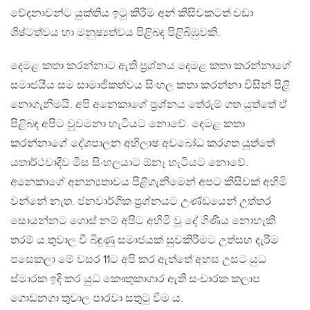
වේදනාවන්ට යුක්තිය ඉටු කිරීම අන් කිසිවකටත් වඩා
ශිෂ්ටත්වය හා මනුෂ්‍යත්වය පිළිබඳ පිළිබිඹුවකි.
දෙමළ කතා කරන්නාට ඇති ප්‍රශ්නය දෙමළ කතා කරන්නාගේ
සමාජයීය සම සාමාජිකත්වය සිංහල කතා කරන්නා විසින් පිළි
නොගැනීමයි. අපි අනෙකාගේ ප්‍රශ්නය තේරුම් ගත යුත්තේ ඒ
පිළිබඳ අපිට වුවමනා හැටියට නොවේ. දෙමළ කතා
කරන්නාගේ දේශපාලන අභිලාෂ අවබෝධ කරගත යුත්තේ
යතාර්ථවාදීව මිස සිංහලයාට ඕනෑ හැටියට නොවේ.
අනෙකාගේ අනන්‍යතාවය පිළිගැනීමෙන් අපට කිසිවක් අහිමි
‍‍වන්නේ නැත. ජනවාර්ගික ප්‍රශ්නයට උණ්ඩයෙන් උත්තර
සොයන්නට ගොස් නම් අපිට අහිමි වූ දේ ගිණිය නොහැකි
තරම් ය.තුවාල වී බිඳුණු සමාජයක් සුවකිරීමට උත්සහ දැරීම
පසෙකලා මේ වසර 11ට අපි කර ඇත්තේ අහස උසට යුධ
ස්මාරක ඉදි කර යුධ කෞතුකාගාර ඇති සංචාරක කලාප
ගොඩනගා තුවාල පාරවා සතුටු වීම ය.