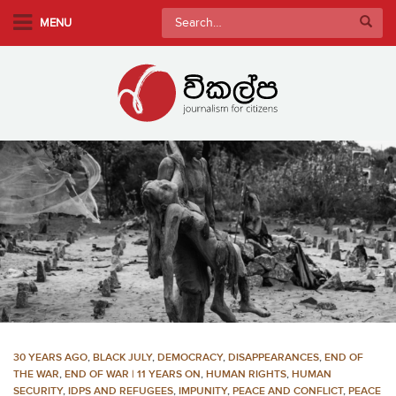
S
Search
MENU
k
for:
i
p
t
o
m
a
i
n
c
o
n
t
e
n
30 YEARS AGO
,
BLACK JULY
,
DEMOCRACY
,
DISAPPEARANCES
,
END OF
t
THE WAR
,
END OF WAR | 11 YEARS ON
,
HUMAN RIGHTS
,
HUMAN
SECURITY
,
IDPS AND REFUGEES
,
IMPUNITY
,
PEACE AND CONFLICT
,
PEACE