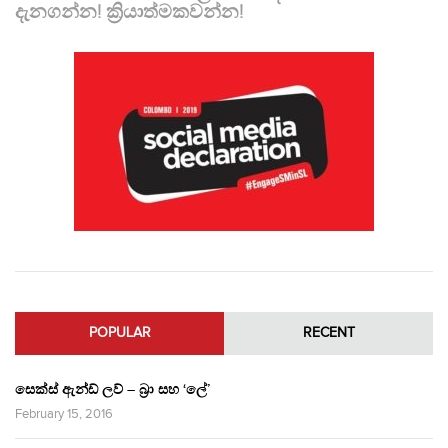
දැනගන්න! ක්‍රියාත්මකවන්න!
POPULAR
RECENT
සෙක්ස් ඇන්ඩ් ලව් – බ්‍රා සහ ‘ලේ’
February 15, 2016