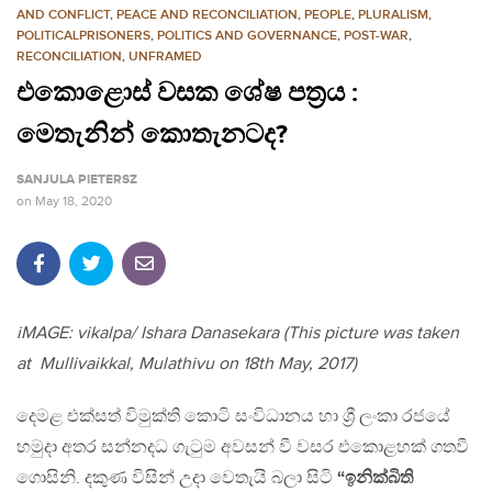
AND CONFLICT
,
PEACE AND RECONCILIATION
,
PEOPLE
,
PLURALISM
,
POLITICALPRISONERS
,
POLITICS AND GOVERNANCE
,
POST-WAR
,
RECONCILIATION
,
UNFRAMED
එකොළොස් වසක ශේෂ පත්‍රය :
මෙතැනින් කොතැනටද?
SANJULA PIETERSZ
on
May 18, 2020
iMAGE: vikalpa/ Ishara Danasekara (This picture was taken
at Mullivaikkal, Mulathivu on 18th May, 2017)
දෙමළ එක්සත් විමුක්ති කොටි සංවිධානය හා ශ්‍රී ලංකා රජයේ
හමුදා අතර සන්නදධ ගැටුම අවසන් වී වසර එකොළහක් ගතවී
ගොසිනි. දකුණ විසින් උදා වෙතැයි බලා සිටි
“ඉනික්බිති