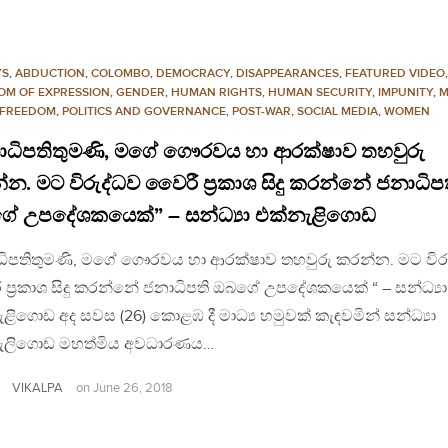
YS
,
ABDUCTION
,
COLOMBO
,
DEMOCRACY
,
DISAPPEARANCES
,
FEATURED VIDEO
,
OM OF EXPRESSION
,
GENDER
,
HUMAN RIGHTS
,
HUMAN SECURITY
,
IMPUNITY
,
M
 FREEDOM
,
POLITICS AND GOVERNANCE
,
POST-WAR
,
SOCIAL MEDIA
,
WOMEN
ාධිපතිතුමණි, මගේ ගෞරවය හා ආරක්ෂාව තහවුරු
න. මට විරුද්ධව වෛරී ප්‍රකාශ සිදු කරන්නේ ජනාධිප
ේ උපදේශකයෙක්” – සන්ධ්‍යා එක්නැළිගොඩ
ධිපතිතුමණි, මගේ ගෞරවය හා ආරක්ෂාව තහවුරු කරන්න. මට විර
ප්‍රකාශ සිදු කරන්නේ ජනාධිපති ඔබගේ උපදේශකයෙක් “ – සන්ධ්‍යා
ළිගොඩ අද සවස (26) කොළඹ දී මාධ්‍ය හමුවක් කැඳවමින් සන්ධ්‍යා
ැලිගොඩ මහත්මිය අවධාරණය…
VIKALPA
on
June 26, 2018