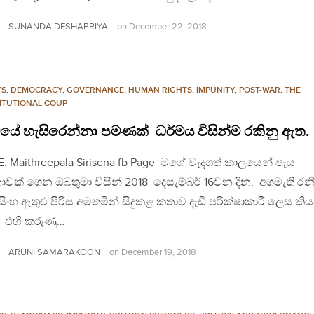
SUNANDA DESHAPRIYA
on
December 22, 2018
YS
,
DEMOCRACY
,
GOVERNANCE
,
HUMAN RIGHTS
,
IMPUNITY
,
POST-WAR
,
THE
ITUTIONAL COUP
මයේ හැසිරෙන්නා පමණක් ධර්මය විසින්ම රකිනු ඇත.
: Maithreepala Sirisena fb Page මගේ වැදගත් කාලයෙන් පැය
ක් ගෙන ඔබතුමා විසින් 2018 දෙසැම්බර් 16වන දින, අගමැති රනි
රමසිංහ ඇතුළු පිරිස අමතමින් සිදුකළ කතාව දැඩි පරික්ෂාකාරී ලෙස කි
ි එහි කරුණු…
ARUNI SAMARAKOON
on
December 19, 2018