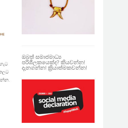
THE
ඔබත් සමාජමාධ්‍ය
පරිශීලකයෙක්ද? කියවන්න!
 හැට
දැනගන්න! ක්‍රියාත්මකවන්න!
අකලට
ැන්න.