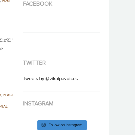
,
POST-
FACEBOOK
ෙන්ච”
එක…
TWITTER
Tweets by @vikalpavoices
D
,
PEACE
INSTAGRAM
ONAL
Follow on Instagram