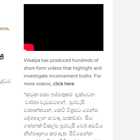
EDIA
,
ති
Vikalpa has produced hundreds of
short-form videos that highlight and
investigate inconvenient truths. For
ුද්ධව
more videos,
click here
.
"කටුක සත්‍ය ඉස්මතුකර දැක්වෙන
වාර්තා වැඩසටහන්, පුරවැසි
වෘතාන්තයන්, කෙටි චිත්‍රපට මෙන්ම
දේශපාලන සංවාද, සාකච්ඡා, සිය
ගණනක් විකල්ප පුරවැසි වෙබ් අඩවිය
නිශ්පාදනය කර ඇත. පිවිසෙන්න