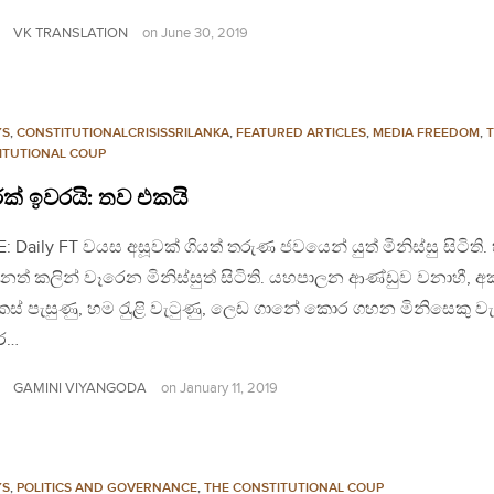
VK TRANSLATION
on
June 30, 2019
YS
,
CONSTITUTIONALCRISISSRILANKA
,
FEATURED ARTICLES
,
MEDIA FREEDOM
,
ITUTIONAL COUP
ක් ඉවරයි: තව එකයි
: Daily FT වයස අසූවක් ගියත් තරුණ ජවයෙන් යුත් මිනිස්සු සිටිති.
නත් කලින් වෑරෙන මිනිස්සුත් සිටිති. යහපාලන ආණ්ඩුව වනාහී, 
ස් පැසුණු, හම රැුළි වැටුණු, ලෙඩ ගානේ කොර ගහන මිනිසෙකු ව
ර…
GAMINI VIYANGODA
on
January 11, 2019
YS
,
POLITICS AND GOVERNANCE
,
THE CONSTITUTIONAL COUP