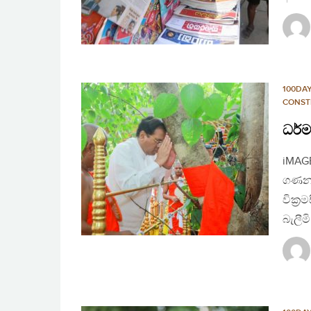
100DA
CONST
ධර්
iMAGE
ගණනාව
වික්‍
බැලීම