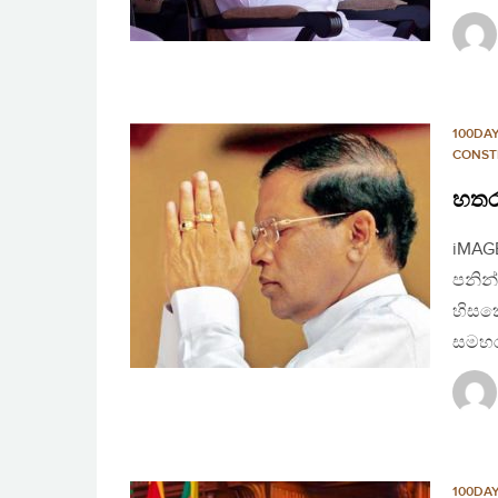
100DA
CONST
හතර
iMAGE
පනින්
හිසකෙ
සමහ
100DA