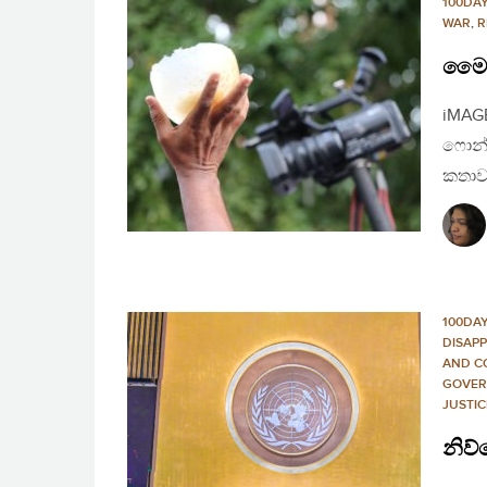
100DA
WAR
,
R
මෛත්
iMAG
ෆොන්
කතාවන
100DA
DISAP
AND C
GOVER
JUSTIC
නිව්