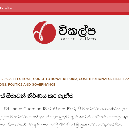
rch
YS
,
2020 ELECTIONS
,
CONSTITUTIONAL REFORM
,
CONSTITUTIONALCRISISSRILA
IONS
,
POLITICS AND GOVERNANCE
ේ සීමාවන් නිර්ණය කර ගැනීම
: Sri Lanka Guardian 18 වැනි සහ 19 වැනි ව්‍යවස්ථා සංශෝධන ල
ක‍්‍රම ව්‍යවස්ථාවෙන් ඉවත් කළ යුතුව ඇති බව ජනාධිපති මෛත‍්‍රීපාල
ේන කියා තිබේ. ඔහු සිතන පරිදි ඒවායින් ශ‍්‍රී ලංකාවට අවැඩක් මිස…