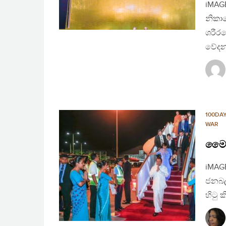
iMAGE
නිකාය
ශරීර
වේද
100DA
WAR
මෛත්
iMAGE
ජනබල
හිටු 