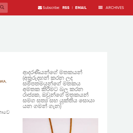
Subscribe:
RSS
|
EMAIL
ARCHIVES
ආදරණීයන්ගේ මතකයන්
(අතුරුදහන් කරන ලද
NKA
,
සමීපතමයන්ගේ මතකය
අමතක කිරීමට බල කරන
රාජ්‍යක, ඔවුන්ගේ මතකයන්
සමග සත්‍ය සහ යුක්තිය සොයා
යන ගමන් ගැන)
ංකාවේ