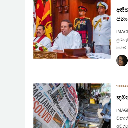
අතී
ජනාධ
iMAGE
පුරව
ඔබේ 
100DA
කුමන
iMAGE
වනාහී
අවශ්‍