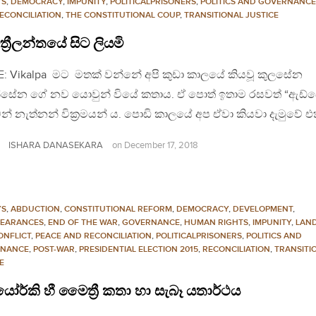
YS
,
DEMOCRACY
,
IMPUNITY
,
POLITICALPRISONERS
,
POLITICS AND GOVERNANCE
ECONCILIATION
,
THE CONSTITUTIONAL COUP
,
TRANSITIONAL JUSTICE
‍රීලන්තයේ සිට ලියමි
E: Vikalpa මට මතක් වන්නේ අපි කුඩා කාලයේ කියවූ කුලසේන
සේන ගේ නව යොවුන් වියේ කතාය. ඒ පොත් ඉතාම රසවත් “ඇඩ්ව
් නැත්නන් වික්‍රමයන් ය. පොඩි කාලයේ අප ඒවා කියවා දැමුවේ 
ISHARA DANASEKARA
on
December 17, 2018
YS
,
ABDUCTION
,
CONSTITUTIONAL REFORM
,
DEMOCRACY
,
DEVELOPMENT
,
PEARANCES
,
END OF THE WAR
,
GOVERNANCE
,
HUMAN RIGHTS
,
IMPUNITY
,
LAN
ONFLICT
,
PEACE AND RECONCILIATION
,
POLITICALPRISONERS
,
POLITICS AND
NANCE
,
POST-WAR
,
PRESIDENTIAL ELECTION 2015
,
RECONCILIATION
,
TRANSITI
E
යෝර්කි හී මෛත්‍රී කතා හා සැබෑ යතාර්ථය