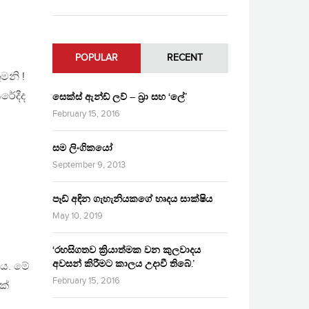
POPULAR
RECENT
ුමනි !
රේදීද
සෙක්ස් ඇන්ඩ් ලව් – බ්‍රා සහ ‘ලේ’
February 15, 2016
සම ලිංගිකයෝ
September 9, 2013
පෑඩ් අඳින ගැහැනියකගේ හෘදය සාක්ෂිය
May 10, 2019
‘රහසිගතව ක්‍රියාත්මක වන කුලවාදය
අවසන් කිරීමට කාලය උදාවී තිබේ.’
ේය. මේ
February 15, 2016
ක්