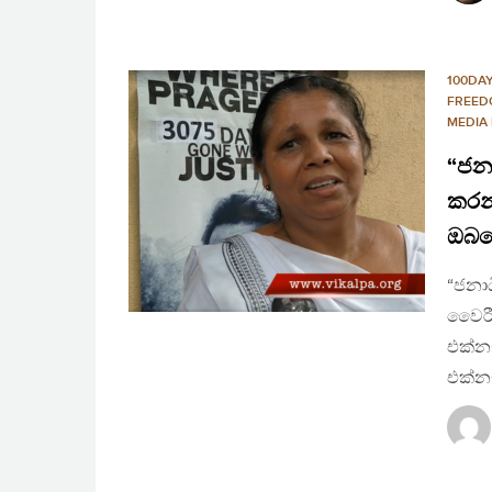
100DA
FREED
MEDIA
“ජන
කරන්
ඔබග
“ජනා
වෛරී 
එක්නැ
එක්න