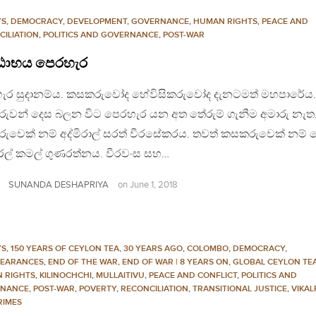
YS
,
DEMOCRACY
,
DEVELOPMENT
,
GOVERNANCE
,
HUMAN RIGHTS
,
PEACE AND
CILIATION
,
POLITICS AND GOVERNANCE
,
POST-WAR
ාභය පෙරහැර
ැර සුදානම්ය. කසකරුවෝද හේවිසිකරුවෝද දැනටමත් මහපාරේය.
ුවන් දෙස බලන විට පෙරහැර යන අත තේරුම් ගැනීම අමාරු නැත.
ුවෙක් නම් අද්මිරාල් සරත් වීරසේකරය. තවත් කසකරුවෙක් නම් 
ල් කමල් ගුණරත්නය. වීරවංස සහ…
SUNANDA DESHAPRIYA
on
June 1, 2018
YS
,
150 YEARS OF CEYLON TEA
,
30 YEARS AGO
,
COLOMBO
,
DEMOCRACY
,
PEARANCES
,
END OF THE WAR
,
END OF WAR | 8 YEARS ON
,
GLOBAL CEYLON TE
 RIGHTS
,
KILINOCHCHI
,
MULLAITIVU
,
PEACE AND CONFLICT
,
POLITICS AND
NANCE
,
POST-WAR
,
POVERTY
,
RECONCILIATION
,
TRANSITIONAL JUSTICE
,
VIKAL
RIMES