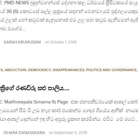
: PMD NEWS බුදුන්වහන්සේ දේශනා කල ධර්මයේ ත‍්‍රිපිටකයේ සංය
ේ 36 (6) කොටසේ සල්ල සුත‍්‍රයේ සදහන් වෙනවා යම් පුද්ගලයෙකු
යේ උලක් හෝ කටුවක් ඇනුනොත් එම උල සහ කටුව ඇනිමෙන් ඇ
නාව වගේම…
SARAH ARUMUGAM
on
October 1, 2018
YS
,
ABDUCTION
,
DEMOCRACY
,
DISAPPEARANCES
,
POLITICS AND GOVERNANCE
‍රිගේ රණවිරු සළු පාලිය….
: Maithreepala Sirisena fb Page එක ජනපතිවරයෙක් ආතල් කෝටි
යයෙන් පිම් ඹී උඩ නැග කාර් එකෙන්ම ගෙදර ගියේය.අනික් නාය
කියා ආතල් දෙන්නේ ඉඳ හිට අපුරු ප්‍රකාශ කරමින්ය. එවිට මේ රටේ…
ISHARA DANASEKARA
on
September 11, 2018