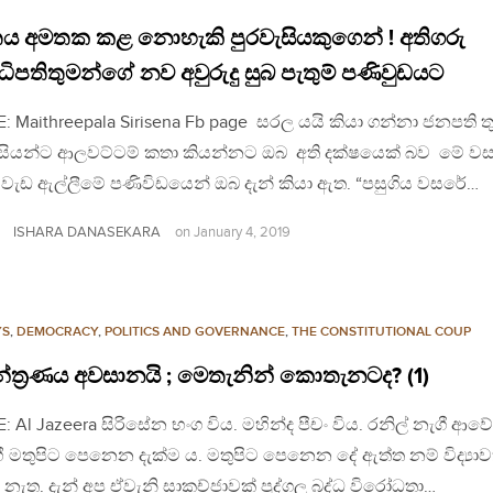
තය අමතක කළ නොහැකි පුරවැසියකුගෙන් ! අතිගරු
ිපතිතුමන්ගේ නව අවුරුදු සුබ පැතුම් පණිවුඩයට
: Maithreepala Sirisena Fb page සරල යයි කියා ගන්නා ජනපති ත
ැසියන්ට ආලවට්ටම් කතා කියන්නට ඔබ අති දක්ෂයෙක් බව මේ වස
වැඩ ඇල්ලීමේ පණිවිඩයෙන් ඔබ දැන් කියා ඇත. “පසුගිය වසරේ…
ISHARA DANASEKARA
on
January 4, 2019
YS
,
DEMOCRACY
,
POLITICS AND GOVERNANCE
,
THE CONSTITUTIONAL COUP
්ත්‍රණය අවසානයි ; මෙතැනින් කොතැනටද? (1)
: Al Jazeera සිරිසේන භංග විය. මහින්ද පීචං විය. රනිල් නැගී ආව
 මතුපිට පෙනෙන දැක්ම ය. මතුපිට පෙනෙන දේ ඇත්ත නම් විද්‍යාව
ය නැත. දැන් අප ඒවැනි සාකච්ජාවක් පුද්ගල බද්ධ විරෝධතා…