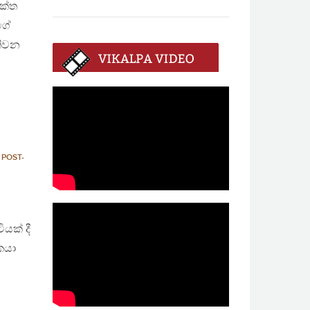
ුක්ත
ගේ
තිවන
,
POST-
යක් දී
කයා