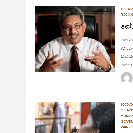
100DA
RECON
ගෝඨ
පෙරහ
කසකර
කසකර
ජෙනර
100DA
DISAP
HUMAN
GOVER
WAR C