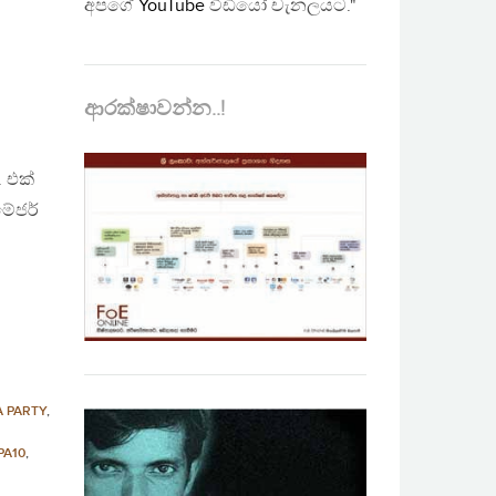
අපගේ
YouTube
වීඩියෝ චැනලයට."
ආරක්ෂාවන්න..!
 එක්
මේජර්
A PARTY
,
PA10
,