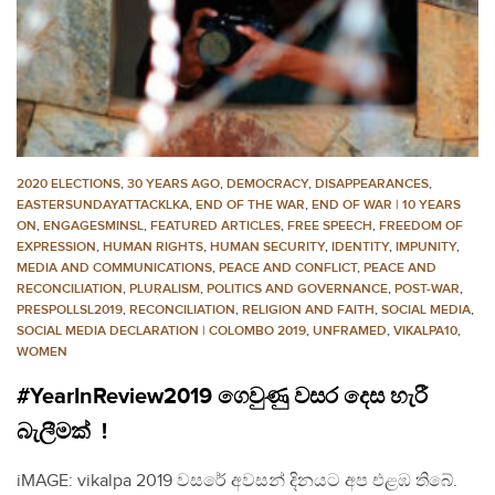
2020 ELECTIONS
,
30 YEARS AGO
,
DEMOCRACY
,
DISAPPEARANCES
,
EASTERSUNDAYATTACKLKA
,
END OF THE WAR
,
END OF WAR | 10 YEARS
ON
,
ENGAGESMINSL
,
FEATURED ARTICLES
,
FREE SPEECH
,
FREEDOM OF
EXPRESSION
,
HUMAN RIGHTS
,
HUMAN SECURITY
,
IDENTITY
,
IMPUNITY
,
MEDIA AND COMMUNICATIONS
,
PEACE AND CONFLICT
,
PEACE AND
RECONCILIATION
,
PLURALISM
,
POLITICS AND GOVERNANCE
,
POST-WAR
,
PRESPOLLSL2019
,
RECONCILIATION
,
RELIGION AND FAITH
,
SOCIAL MEDIA
,
SOCIAL MEDIA DECLARATION | COLOMBO 2019
,
UNFRAMED
,
VIKALPA10
,
WOMEN
#YearInReview2019 ගෙවුණු වසර දෙස හැරී
බැලීමක් !
iMAGE: vikalpa 2019 වසරේ අවසන් දිනයට අප එළඹ තිබේ.