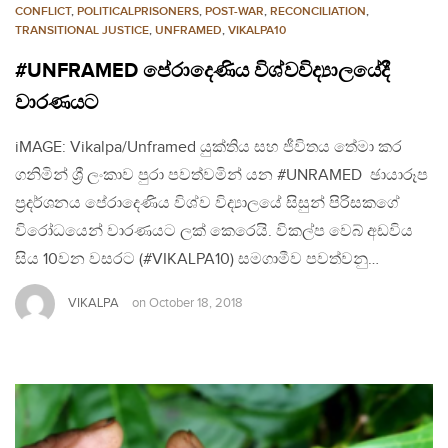
CONFLICT
,
POLITICALPRISONERS
,
POST-WAR
,
RECONCILIATION
,
TRANSITIONAL JUSTICE
,
UNFRAMED
,
VIKALPA10
#UNFRAMED පේරාදෙණිය විශ්වවිද්‍යාලයේදී
වාරණයට
iMAGE: Vikalpa/Unframed යුක්තිය සහ ජීවිතය තේමා කර
ගනිමින් ශ්‍රී ලංකාව පුරා පවත්වමින් යන #UNRAMED ඡායාරූප
ප්‍රදර්ශනය පේරාදෙණිය විශ්ව විද්‍යාලයේ සිසුන් පිරිසකගේ
විරෝධයෙන් වාරණයට ලක් කෙරෙයි. විකල්ප වෙබ් අඩවිය
සිය 10වන වසරට (#VIKALPA10) සමගාමීව පවත්වනු…
VIKALPA
on
October 18, 2018