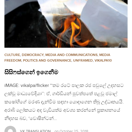
CULTURE
,
DEMOCRACY
,
MEDIA AND COMMUNICATIONS
,
MEDIA
FREEDOM
,
POLITICS AND GOVERNANCE
,
UNFRAMED
,
VIKALPA10
සිසිෆස්ගෙන් ඉගෙනීම
iMAGE: vikalpa/flicker ‘‘තම රටේ පාලක රජ පවුලේ උදහසට
ලක්වූ මාධ්‍යවේදියා’’: ඒ, ගාර්ඩියන් පුවත්පතේ පළවූ ජමාල්
කෂෝගිගේ මරණ දැන්වීම සඳහා යොදාගෙන තිබූ උද්ධෘතයයි.
අරාබි ලෝකයට අද වැඩියත්ම අවශ්‍ය කරන්නේ ප‍්‍රකාශනයේ
නිදහස බව, ‘වොෂින්ටන්…
VK TRANSLATION
on
October 25, 2018