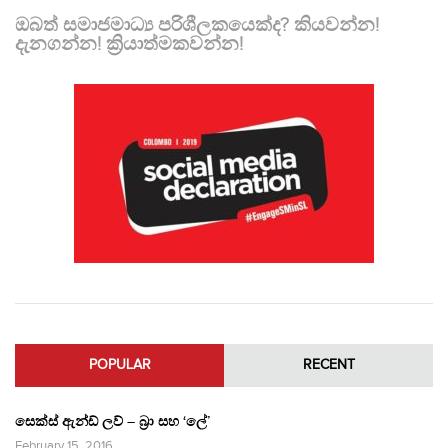
ඔබත් සමාජමාධ්‍ය පරිශීලකයෙක්ද? කියවන්න!
දැනගන්න! ක්‍රියාත්මකවන්න!
POPULAR
RECENT
සෙක්ස් ඇන්ඩ් ලව් – බ්‍රා සහ ‘ලේ’
February 15, 2016