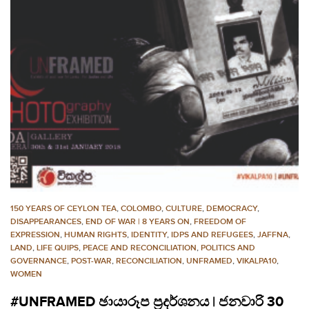
150 YEARS OF CEYLON TEA
,
COLOMBO
,
CULTURE
,
DEMOCRACY
,
DISAPPEARANCES
,
END OF WAR | 8 YEARS ON
,
FREEDOM OF
EXPRESSION
,
HUMAN RIGHTS
,
IDENTITY
,
IDPS AND REFUGEES
,
JAFFNA
,
LAND
,
LIFE QUIPS
,
PEACE AND RECONCILIATION
,
POLITICS AND
GOVERNANCE
,
POST-WAR
,
RECONCILIATION
,
UNFRAMED
,
VIKALPA10
,
WOMEN
#UNFRAMED ඡායාරූප ප්‍රදර්ශනය | ජනවාරි 30