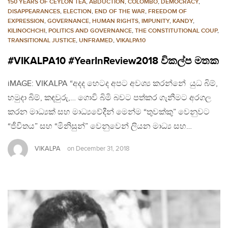
150 YEARS OF CEYLON TEA
,
ABDUCTION
,
COLOMBO
,
DEMOCRACY
,
DISAPPEARANCES
,
ELECTION
,
END OF THE WAR
,
FREEDOM OF
EXPRESSION
,
GOVERNANCE
,
HUMAN RIGHTS
,
IMPUNITY
,
KANDY
,
KILINOCHCHI
,
POLITICS AND GOVERNANCE
,
THE CONSTITUTIONAL COUP
,
TRANSITIONAL JUSTICE
,
UNFRAMED
,
VIKALPA10
#VIKALPA10 #YearInReview2018 විකල්ප මතක
iMAGE: VIKALPA “අදද හෙටද අපට අවශ්‍ය කරන්නේ යුධ බිම්,
හමුදා බිම්, කඳවුරු,… ගොවි බිමි බවට පත්කර ගැනීමට අරගල
කරන මාධ්‍යක් සහ මාධ්‍යවේදීන් මෙන්ම “තුවක්කු” වෙනුවට
“ජීවිතය” සහ “මිනිසුන්” වෙනුවෙන් ලියන මාධ්‍ය සහ…
VIKALPA
on
December 31, 2018