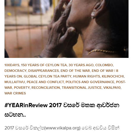
100DAYS
,
150 YEARS OF CEYLON TEA
,
30 YEARS AGO
,
COLOMBO
,
DEMOCRACY
,
DISAPPEARANCES
,
END OF THE WAR
,
END OF WAR | 8
YEARS ON
,
GLOBAL CEYLON TEA PARTY
,
HUMAN RIGHTS
,
KILINOCHCHI
,
MULLAITIVU
,
PEACE AND CONFLICT
,
POLITICS AND GOVERNANCE
,
POST-
WAR
,
POVERTY
,
RECONCILIATION
,
TRANSITIONAL JUSTICE
,
VIKALPA10
,
WAR CRIMES
#YEARinReview 2017 වසරේ මතක ආවර්ජන
සටහන..
2017 වසරේ විකල්ප(www.vikalpa.org) වෙබ් අඩවිය විසින්