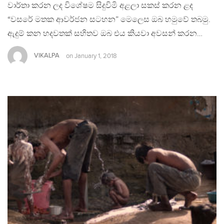
වාර්තා කරන ලද විශේෂම සිදුවිමි අළලා සකස් කරන ළද
“වසරේ මතක ආවර්ජන සටහන” මෙලෙස ඔබ හමුවේ තබමු.
ඇදුම් කන හදවතක් සහිතව ඔබ එය කියවා අවසන් කරන…
VIKALPA
on
January 1, 2018