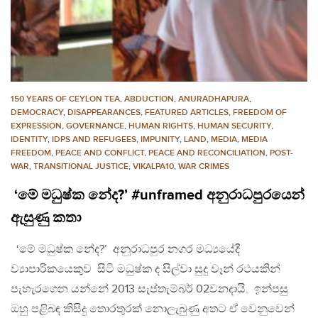
150 YEARS OF CEYLON TEA
,
ABDUCTION
,
ANURADHAPURA
,
DEMOCRACY
,
DISAPPEARANCES
,
FEATURED ARTICLES
,
FREEDOM OF
EXPRESSION
,
GOVERNANCE
,
HUMAN RIGHTS
,
HUMAN SECURITY
,
IDENTITY
,
IDPS AND REFUGEES
,
IMPUNITY
,
LAND
,
MEDIA
,
MEDIA
FREEDOM
,
PEACE AND CONFLICT
,
PEACE AND RECONCILIATION
,
POST-
WAR
,
TRANSITIONAL JUSTICE
,
VIKALPA10
,
WAR CRIMES
‘මේ මධුෂ්ක නේද?’ #unframed අනුරාධපුරයෙන්
ඇසුණු කතා
‘මේ මධුෂ්ක නේද?’ අනුරාධපුර නගර මධ්‍යයේදී
ව්‍යාපාරිකයෙකුව සිටි මධුෂ්ක ද සිල්වා සුදු වෑන් රථයකින්
පැහැරගෙන යන්නේ 2013 සැප්තැම්බර් 02වනදායි. ඉන්පසු
ඔහු පළිබඳ කිසිදු තොරතුරක් නොලැබුණු අතට ඒ වෙනුවෙන්