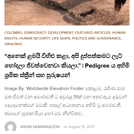
COLOMBO
,
DEMOCRACY
,
DEVELOPMENT
,
FEATURED ARTICLES
,
HUMAN
RIGHTS
,
HUMAN SECURITY
,
LIFE QUIPS
,
POLITICS AND GOVERNANCE
,
VIKALPA10
“අනෙක් ළමයි විහිළු කළා, අපි දුප්පත්කමට ලැට්
හෝදලා ජිවත්වෙනවා කියලා.” | Pedigree ය අහිමි
ශ්‍රමික ස්ත්‍රීන් සහ පුරුෂයන්
Image By: Worldwide Elevation Finder කොළඹ, රැජිණ පාර
මත ජීවත් වන අමාරාවති ට අවුරුදු 51ක් වන අතර ඇය දරුවන්
දෙදෙනෙක්ගේ මවකි. පාසල් අධ්‍යාපනය අහිමි වූ අමරාවතී,
තමාගේ සුජාත පියා හෝ මව නිශ්චිතව…
ARUNI SAMARAKOON
on
August 15, 2017