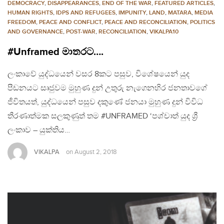
DEMOCRACY
,
DISAPPEARANCES
,
END OF THE WAR
,
FEATURED ARTICLES
,
HUMAN RIGHTS
,
IDPS AND REFUGEES
,
IMPUNITY
,
LAND
,
MATARA
,
MEDIA
FREEDOM
,
PEACE AND CONFLICT
,
PEACE AND RECONCILIATION
,
POLITICS
AND GOVERNANCE
,
POST-WAR
,
RECONCILIATION
,
VIKALPA10
#Unframed මාතරට….
ලංකාවේ යුද්ධයෙන් වසර 8කට පසුව, විශේෂයෙන් යුද
පීඩනයට සෘජුවම මුහුණ දුන් උතුරු නැගෙනහිර ජනතාවගේ
ජීවිතයත්, යුද්ධයෙන් පසුව දකුණේ ජනයා මුහුණ දුන් විවිධ
තීරණාත්මක සලකුණුත් තම #UNFRAMED ‘පශ්චාත් යුද ශ්‍රී
ලංකාව – යුක්තිය…
VIKALPA
on
August 2, 2018