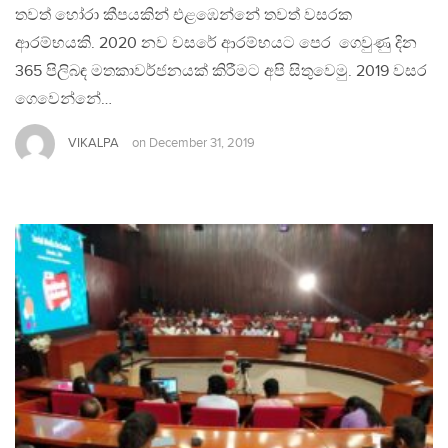
තවත් හෝරා කීපයකින් එළඹෙන්නේ තවත් වසරක
ආරම්භයකි. 2020 නව වසරේ ආරම්භයට පෙර ගෙවුණු දින
365 පිලිබඳ මතකාවර්ජනයක් කිරීමට අපි සිතුවෙමු. 2019 වසර
ගෙවෙන්නේ…
VIKALPA
on
December 31, 2019