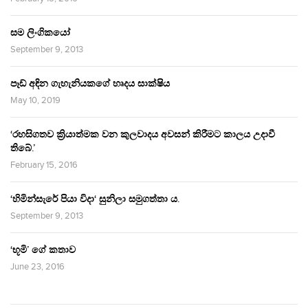
සම ලිංගිකයෝ
September 9, 2013
පෑඩ් අඳින ගැහැනියකගේ හෘදය සාක්ෂිය
May 10, 2019
‘රහසිගතව ක්‍රියාත්මක වන කුලවාදය අවසන් කිරීමට කාලය උදාවී
තිබේ.’
February 15, 2016
‘හිමින්සැරේ පියා විදා‘ සුනිලා සමුගත්තා ය.
September 9, 2013
‘භූමි’ ගේ කතාව
June 23, 2016