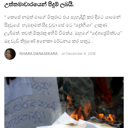
උත්තමාචාරයෙන් පිදුම් ලබයි.
“ කෙසේ නමුත් මාගේ මිතුරාට එය පැහැදිළි කර දීමට යාමෙන්
සිදුවුයේ හැමදාමත් සිදු වුවා සේ මට “ද්‍රෝහියා” ලකුණ
ලැබීමත්, තවත් මිතුරකු අහිමි වීමත්ය. ඔහුගේ “දේශප්‍රේමිත්වය”
ඔද වැඩි තිබුණේ අනෙකා මර්ධනය කර සතුටු…
ISHARA DANASEKARA
on
December 9, 2018