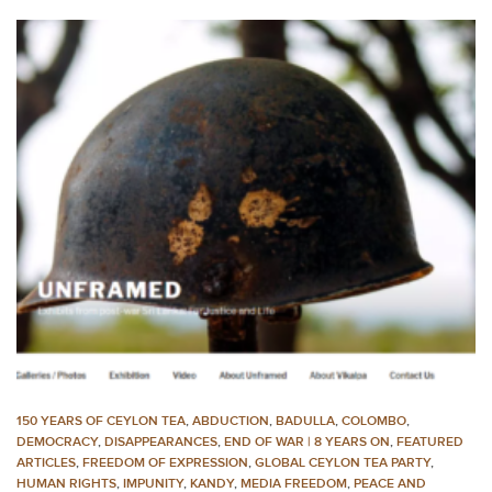
150 YEARS OF CEYLON TEA
,
ABDUCTION
,
BADULLA
,
COLOMBO
,
DEMOCRACY
,
DISAPPEARANCES
,
END OF WAR | 8 YEARS ON
,
FEATURED
ARTICLES
,
FREEDOM OF EXPRESSION
,
GLOBAL CEYLON TEA PARTY
,
HUMAN RIGHTS
,
IMPUNITY
,
KANDY
,
MEDIA FREEDOM
,
PEACE AND