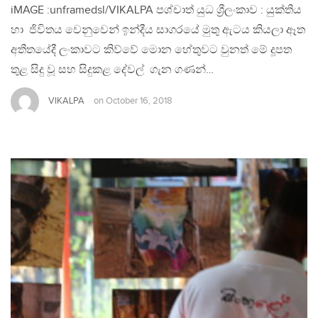
iMAGE :unframedsl/VIKALPA පශ්චාත් යුධ ශ්‍රීලංකාව : යුක්තිය
හා ජිවිතය වෙනුවෙන් ඉන්දීය සාගරයේ මුතු ඇටය කියලා ඈත
අතීතයේදී ලංකාවට කිව්වේ මොන හේතුවට වුනත් මේ දූපත
තුළ සිදු වූ සහ සිදුකළ දේවල් ගැන ගණන්…
VIKALPA
on
October 16, 2018