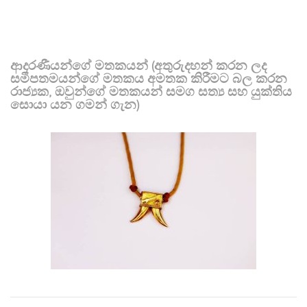
ආදරණීයන්ගේ මතකයන් (අතුරුදහන් කරන ලද
සමීපතමයන්ගේ මතකය අමතක කිරීමට බල කරන
රාජ්‍යක, ඔවුන්ගේ මතකයන් සමග සත්‍ය සහ යුක්තිය
සොයා යන ගමන් ගැන)