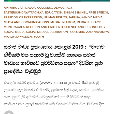
AMPARA
,
BATTICALOA
,
COLOMBO
,
DEMOCRACY
,
EASTERSUNDAYATTACKLKA
,
EDUCATION
,
ENGAGESMINSL
,
FREE SPEECH
,
FREEDOM OF EXPRESSION
,
HUMAN RIGHTS
,
JAFFNA
,
KANDY
,
MEDIA
,
MEDIA AND COMMUNICATIONS
,
MEDIA FREEDOM
,
MEDIA LITERACY
,
MONERAGALA
,
RELIGION AND FAITH
,
RTI
,
SCIENCE AND TECHNOLOGY
,
SOCIAL MEDIA
,
SOCIAL MEDIA DECLARATION | COLOMBO 2019
,
VAVUNIYA
,
VIKALPA10
,
WOMEN
,
YOUTH
සමාජ මාධ්‍ය ප්‍රකාශනය කොළඹ 2019 : “මානව
හිමිකම් මත පදනම් වූ වගකීම් සහගත සමාජ
මාධ්‍යය භාවිතාව ප්‍රවර්ධනය සඳහා” දිවයින පුරා
ප්‍රාදේශීය වැඩමුළු
විකල්ප වෙබ් අඩවිය (www.vikalpa.org) වසර 11ක් පුරා ශ්‍රී
ලංකාව තුළ මානව හිමිකම්, ප්‍රජාතන්ත්‍රවාදය, සාමය, යුක්තිය
සහ පුරවැසි අයිතීන් වෙනුවෙන් පෙනී සිටිමින් කළ
කාර්යභාරය පුළුල් කරමින් මේ වසරේ මාර්තු මස 19 වන දින…