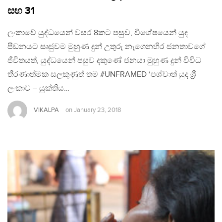
සහ 31
ලංකාවේ යුද්ධයෙන් වසර 8කට පසුව, විශේෂයෙන් යුද
පීඩනයට සෘජුවම මුහුණ දුන් උතුරු නැගෙනහිර ජනතාවගේ
ජීවිතයත්, යුද්ධයෙන් පසුව දකුණේ ජනයා මුහුණ දුන් විවිධ
තීරණාත්මක සලකුණුත් තම #UNFRAMED ‘පශ්චාත් යුද ශ්‍රී
ලංකාව – යුක්තිය…
VIKALPA
on
January 23, 2018