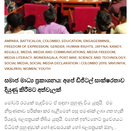
AMPARA
,
BATTICALOA
,
COLOMBO
,
EDUCATION
,
ENGAGESMINSL
,
FREEDOM OF EXPRESSION
,
GENDER
,
HUMAN RIGHTS
,
JAFFNA
,
KANDY
,
KEGALLE
,
MEDIA
,
MEDIA AND COMMUNICATIONS
,
MEDIA FREEDOM
,
MEDIA LITERACY
,
MONERAGALA
,
POST-WAR
,
SCIENCE AND TECHNOLOGY
,
SOCIAL MEDIA
,
SOCIAL MEDIA DECLARATION | COLOMBO 2019
,
VAVUNIYA
,
VIKALPA10
,
WOMEN
,
YOUTH
සමාජ මාධ්‍ය ප්‍රකාශනය: අපේ ඩිජිටල් සාක්ෂරතාව
දියුණු කිරීමට අත්වැලක්
මෝටර් රථයක් පැදවීමට ඒ සඳහා පුහුණු විය යුතුයි. එම
නිපුණතාව පරීක්ෂා කර බැලීමෙන් පසු පමණක් ලබා ගත හැකි
රියදුරු බලපත්‍රයක් තිබිය යුතුයි. එහෙත් ඉන්ටනෙට් ප්‍රවේශයට
විධිමත් පුහුණුවක් හෝ අවසරයක් හෝ බලපත්‍රයක් ඕනෑ…