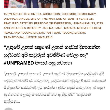
150 YEARS OF CEYLON TEA
,
ABDUCTION
,
COLOMBO
,
DEMOCRACY
,
DISAPPEARANCES
,
END OF THE WAR
,
END OF WAR | 8 YEARS ON
,
FEATURED ARTICLES
,
FREEDOM OF EXPRESSION
,
HUMAN RIGHTS
,
IDPS
AND REFUGEES
,
IMPUNITY
,
JAFFNA
,
LAND
,
MATARA
,
MEDIA FREEDOM
,
PEACE AND RECONCILIATION
,
POST-WAR
,
RECONCILIATION
,
TRANSITIONAL JUSTICE
,
VIKALPA10
“උතුරේ උනත් දකුණේ උනත් හදවත් දිනාගන්න
යුද්ධයට අපි කවුරුත් අවතීර්ණ වෙලා නෑ”
#UNFRAMED මාතර පසු සටහන
“උතුරේ උනත් දකුණේ උනත් හදවත් දිනාගන්න යුද්ධයට අපි
කවුරුත් අවතීර්ණ වෙලා නෑ. යුද්ධයෙන් අවුරුදු 9 කට පස්සෙත්
මිනිසුන්ට සාධාරණ ඉටු කරන්න අපිට හැකි වෙලා නෑ. ඒ ගැන
ඇත්තටම ලොකු සංවේගයක් මට ඇතිවුණා” “හදවතේ
කකියන…