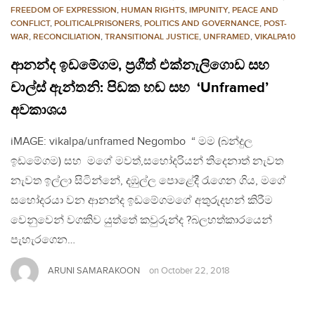
FREEDOM OF EXPRESSION
,
HUMAN RIGHTS
,
IMPUNITY
,
PEACE AND
CONFLICT
,
POLITICALPRISONERS
,
POLITICS AND GOVERNANCE
,
POST-
WAR
,
RECONCILIATION
,
TRANSITIONAL JUSTICE
,
UNFRAMED
,
VIKALPA10
ආනන්ද ඉඩමේගම, ප්‍රගීත් එක්නැලිගොඩ සහ
චාල්ස් ඇන්තනි: පිඩක හඬ සහ ‘Unframed’
අවකාශය
iMAGE: vikalpa/unframed Negombo “ මම (බන්දුල
ඉඩමේගම) සහ මගේ මවත්,සහෝදරියන් තිදෙනාත් නැවත
නැවත ඉල්ලා සිටින්නේ, දඹුල්ල පොළේදී රැගෙන ගිය, මගේ
සහෝදරයා වන ආනන්ද ඉඩමේගමගේ අතුරුදහන් කිරීම
වෙනුවෙන් වගකිව යුත්තේ කවුරුන්ද ?බලහත්කාරයෙන්
පැහැරගෙන…
ARUNI SAMARAKOON
on
October 22, 2018