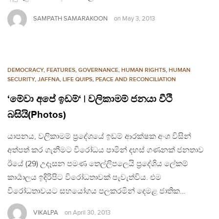
SAMPATH SAMARAKOON
on
May 3, 2013
DEMOCRACY
,
FEATURES
,
GOVERNANCE
,
HUMAN RIGHTS
,
HUMAN
SECURITY
,
JAFFNA
,
LIFE QUIPS
,
PEACE AND RECONCILIATION
‘මේවා අපේ ඉඩම්‘ | වලිකාමම් ජනයා වීථි
බසියි(Photos)
යාපනය, වලිකාමම් ප්‍රදේශයේ ඉඩම් ආරක්ෂක අංශ විසින්
අත්පත් කර ගැනීමට විරෝධය පාමින් දහස් ගණනක් ජනතාව
ඊයේ (29) උදෑසන පමණ තෙල්ලිපලෙයි ප්‍රදේශිය ලේකම්
කාර්‍යාලය ඉදිරිපිට විරෝධතාවක් පැවැත්විය. එම
විරෝධතාවයට සහයෝගය පලකරමින් දෙමළ ජාතික…
VIKALPA
on
April 30, 2013