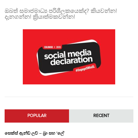
ඔබත් සමාජමාධ්‍ය පරිශීලකයෙක්ද? කියවන්න!
දැනගන්න! ක්‍රියාත්මකවන්න!
POPULAR
RECENT
සෙක්ස් ඇන්ඩ් ලව් – බ්‍රා සහ ‘ලේ’