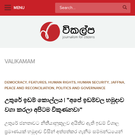
S
Search
MENU
k
for:
i
p
t
o
m
a
VALIKAMAM
i
n
c
DEMOCRACY
,
FEATURES
,
HUMAN RIGHTS
,
HUMAN SECURITY
,
JAFFNA
,
o
PEACE AND RECONCILIATION
,
POLITICS AND GOVERNANCE
n
උතුරේ ඉඩම් කොල්ලය | ”අපේ ඉඩම්වල හමුදාව
t
e
වගා කරලා අපිටම විකුණනවා”
n
උතුරේ ජනතාවට නීති්‍යානූකූලව අයිතිව ඇති ඉඩම් විශාල
t
ප්‍රමාණයක් හමුදාව විසින් අත්පත්කර ගැනීම සම්බන්ධයෙන්