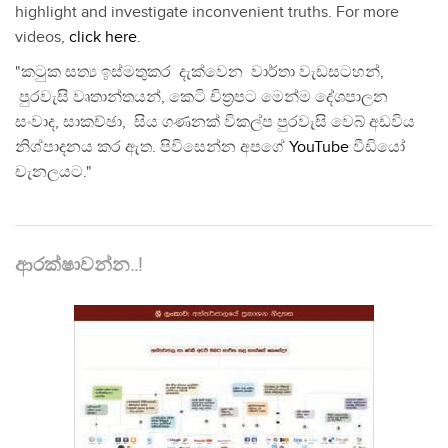
highlight and investigate inconvenient truths. For more
videos,
click here
.
"කටුක සත්‍ය ඉස්මතුකර දැක්වෙන වාර්තා වැඩසටහන්,
පුරවැසි වෘතාන්තයන්, කෙටි චිත්‍රපට මෙන්ම දේශපාලන
සංවාද, සාකච්ඡා, සිය ගණනක් විකල්ප පුරවැසි වෙබ් අඩවිය
නිශ්පාදනය කර ඇත. පිවිසෙන්න අපගේ
YouTube
වීඩියෝ
චැනලයට."
ආරක්ෂාවන්න..!