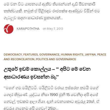
මේ වන විට යාපනයේ ඇතිව තිබෙන්නේ දැඩි පීඩනකාරී
තත්ත්වයකි. නමුත් ඒ පිළිබදව රාජපක්ෂ ආණ්ඩුව විසින් එම
ගැටලුව සදහා සාධාරණ ප්‍රකාශයක්…
KARAPOTHTHA
on
May 7, 2013
DEMOCRACY
,
FEATURES
,
GOVERNANCE
,
HUMAN RIGHTS
,
JAFFNA
,
PEACE
AND RECONCILIATION
,
POLITICS AND GOVERNANCE
උතුරේ ඉඩම් කොල්ලය – ‘‘ අපිට මේ වෙන
අසාධාරණය ඉවසන්න බෑ.’’
‘‘මගේ ගම මයිලිට්ටි. මයිලිට්ටි වරාය ඉස්සරහ තමයි මගේ
ගෙදර තිබුණේ. යුද්ධය නිසා 1990 ජූනි 15 වෙනිදා අපි අපේ
ගෙවල්, ඉඩකම් දාලා ගියා. දැන් වෙනකොට අවුරුදු 23ක්. ඒ
අවුරුදු ගානෙම අපි ගෙවල් 25ක…