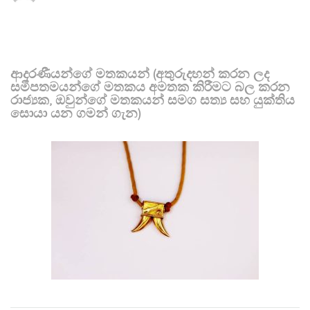
ආදරණීයන්ගේ මතකයන් (අතුරුදහන් කරන ලද
සමීපතමයන්ගේ මතකය අමතක කිරීමට බල කරන
රාජ්‍යක, ඔවුන්ගේ මතකයන් සමග සත්‍ය සහ යුක්තිය
සොයා යන ගමන් ගැන)