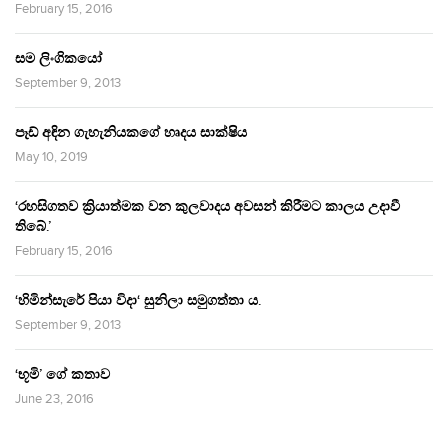
February 15, 2016
සම ලිංගිකයෝ
September 9, 2013
පෑඩ් අඳින ගැහැනියකගේ හෘදය සාක්ෂිය
May 10, 2019
‘රහසිගතව ක්‍රියාත්මක වන කුලවාදය අවසන් කිරීමට කාලය උදාවී
තිබේ.’
February 15, 2016
‘හිමින්සැරේ පියා විදා‘ සුනිලා සමුගත්තා ය.
September 9, 2013
‘භූමි’ ගේ කතාව
June 23, 2016