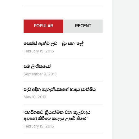
POPULAR
RECENT
සෙක්ස් ඇන්ඩ් ලව් – බ්‍රා සහ ‘ලේ’
February 15, 2016
සම ලිංගිකයෝ
September 9, 2013
පෑඩ් අඳින ගැහැනියකගේ හෘදය සාක්ෂිය
May 10, 2019
‘රහසිගතව ක්‍රියාත්මක වන කුලවාදය
අවසන් කිරීමට කාලය උදාවී තිබේ.’
February 15, 2016