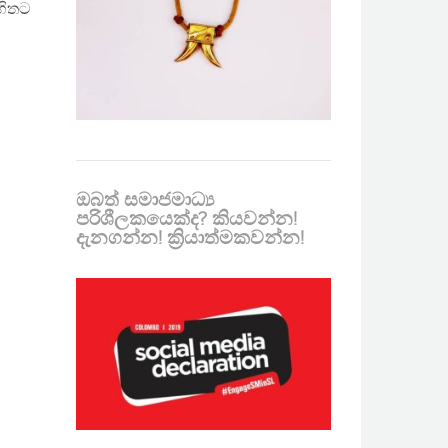
හිතට
ඔබත් සමාජමාධ්‍ය
පරිශීලකයෙක්ද? කියවන්න!
දැනගන්න! ක්‍රියාත්මකවන්න!