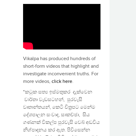
Vikalpa has produced hundreds of
short-form videos that highlight and
investigate inconvenient truths. For
more videos,
click here
.
"කටුක සත්‍ය ඉස්මතුකර දැක්වෙන
වාර්තා වැඩසටහන්, පුරවැසි
වෘතාන්තයන්, කෙටි චිත්‍රපට මෙන්ම
දේශපාලන සංවාද, සාකච්ඡා, සිය
ගණනක් විකල්ප පුරවැසි වෙබ් අඩවිය
නිශ්පාදනය කර ඇත. පිවිසෙන්න