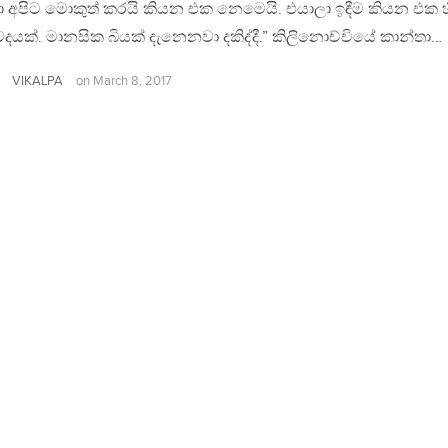
ා අපිට මොකුත් කරයි කියන එක නෙමෙයි. එයාලා ඉඳීම කියන එක 
දයක්. මානසික බියක් දැනෙනවා දකිද්දී.” කිලිනොච්චියේ කාන්තා…
VIKALPA
on
March 8, 2017