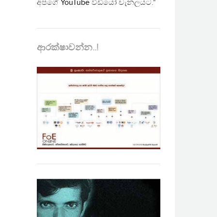
අපගේ
YouTube
වීඩියෝ චැනලයට."
ආරක්ෂාවන්න..!