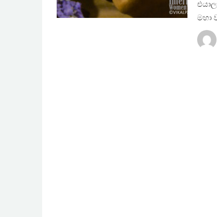
එයාල
මහා ව