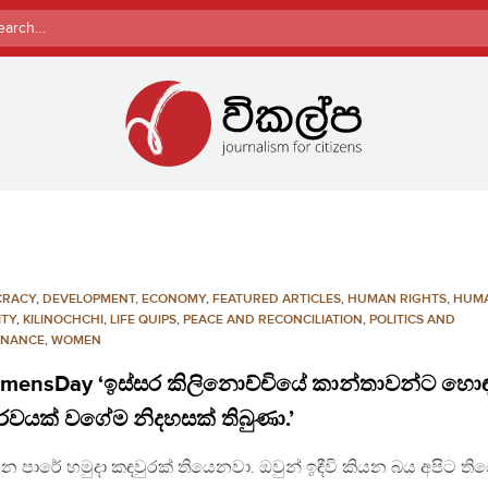
rch
CRACY
,
DEVELOPMENT, ECONOMY
,
FEATURED ARTICLES
,
HUMAN RIGHTS
,
HUM
ITY
,
KILINOCHCHI
,
LIFE QUIPS
,
PEACE AND RECONCILIATION
,
POLITICS AND
NANCE
,
WOMEN
mensDay ‘ඉස්සර කිලිනොච්චියේ කාන්තාවන්ට හො
වයක් වගේම නිදහසක් තිබුණා.’
එන පාරේ හමුදා කඳවුරක් තියෙනවා. ඔවුන් ඉඳීවි කියන බය අපිට ති