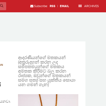
Subscribe:
RSS
|
EMAIL
ARCHIVES
ආදරණීයන්ගේ මතකයන්
(අතුරුදහන් කරන ලද
AN
සමීපතමයන්ගේ මතකය
අමතක කිරීමට බල කරන
රාජ්‍යක, ඔවුන්ගේ මතකයන්
සමග සත්‍ය සහ යුක්තිය සොයා
ඳ
යන ගමන් ගැන)
යෙනවා.