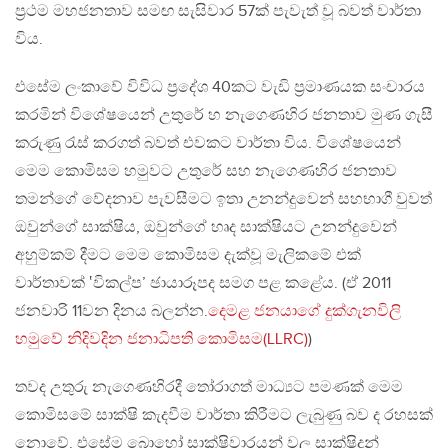
ප්‍රථම මහජනතාව සමඟ සැසිවාර 57ක් පැවැත් වූ බවත් වාර්තා
විය.
එසේම ලංකාවේ විවිධ ප්‍රදේශ 40කට වැඩි ප්‍රමාණයක සංචාරය
කරමින් විශේෂයෙන් උතුරේ හ නැගෙණහිර ජනතාව මුණ ගැසී
කරුණු රැස් කරගත් බවත් එවකට වාර්තා විය. විශේෂයෙන්
මෙම කොමිසම හමුවට උතුරේ සහ නැගෙණහිර ජනතාව
තමන්ගේ වේදනාව පැවසීමට ඉතා උනන්දුවෙන් සහභාගී වුවත්
ඔවුන්ගේ සාක්ෂිය, ඔවුන්ගේ හෘද සාක්ෂියට උනන්දුවෙන්
අහුම්කම් දීමට මෙම කොමිසම දැක්වූ මැලිකමේ එක්
වාර්තාවක් ‛විකල්ප’ ඡායාරූපද සමග පළ කළේය. (ඒ 2011
ජනවාරි 11වන දිනය බලන්න.
දෙමළ ජනයාගේ දුක්ගැනවිලි
හමුවේ නිදිවදින ජනාධිපති කොමිසම(LLRC)
)
තවද උතුරු නැගෙණහිරදී තෝරාගත් මාධ්‍යට පමණක් මෙම
කොමිසමේ සාක්ෂි කැදවීම වාර්තා කිරීමට ලැබුණු බව ද රහසක්
නොවේ. එසේම බොහෝ සාක්ෂිවාරයන් වල සාක්ෂිදුන්