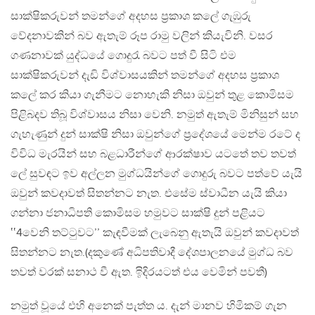
සාක්ෂිකරුවන් තමන්ගේ අදහස ප්‍රකාශ කලේ ගැඹුරු
වේදනාවකින් බව ඇතැම් රූප රාමු වලින් කියැවිනි. වසර
ගණනාවක් යුද්ධයේ ගොදුරැ බවට පත් වී සිටි එම
සාක්ෂිකරුවන් දැඩි විශ්වාසයකින් තමන්ගේ අදහස ප්‍රකාශ
කලේ කර කියා ගැනීමට නොහැකි නිසා ඔවුන් තුළ කොමිසම
පිළිබදව තිබූ විශ්වාසය නිසා වෙනි. නමුත් ඇතැම් මිනිසුන් සහ
ගැහැණුන් දුන් සාක්ෂි නිසා ඔවුන්ගේ ප්‍රදේශයේ මෙන්ම රටේ ද
විවිධ මැරයින් සහ බළධාරීන්ගේ ආරක්ෂාව යටතේ තව තවත්
ලේ සුවඳට ඉව අල්ලන මුග්ධයින්ගේ ගොදුරු බවට පත්වේ යැයි
ඔවුන් කවදාවත් සිතන්නට නැත. එසේම ස්වාධීන යැයි කියා
ගන්නා ජනාධිපති කොමිසම හමුවට සාක්ෂි දුන් පළියට
‛‛4වෙනි තට්ටුවට’’ කැඳවීමක් ලැබෙනු ඇතැයි ඔවුන් කවදාවත්
සිතන්නට නැත.(දකුණේ අධිපතිවාදී දේශපාලනයේ මුග්ධ බව
තවත් වරක් සනාථ වී ඇත. ඉිදිරයටත් එය වෙමින් පවතී)
නමුත් වූයේ එහි අනෙක් පැත්ත ය. දැන් මානව හිමිකම් ගැන