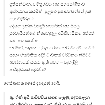
ප්‍රතිසන්ධානය, මිත්‍රත්වය සහ සහයෝගිතාව
ප්‍රවර්ධනය කරමින්, සුලුතර ප්‍රජාවන්ගේගේ දුක්
ගැනවිලිවලට
දේශපාලනික විසඳුම් සපයමින් සහ සියලු
පුරවැසියන්ගේ නීත්‍යනුකූල අයිතිවාසිකම් අත්පත්
වන බව සහතික
කරමින්, පාලන ගැටලු පරාසයකට විසඳුම් සෙවීම
සඳහා ඒකමතික ඉදිරි මාවතක් වර්ධනය කිරීමට
අවස්ථාවක් සපයා ඇති බවට – පැහැදිලි
පණිවුඩයක් පැවතිණ.
තවත් තැනක මෙසේ ද සඳහන් වෙයි.
ඇ. ගිනි අවි පාවිච්චිය සමග බැඳුණු දේශපාලන
ප්‍රචණ්ඩත්වය මෙම රටේ නීතිගරුක පුරවැසියන්