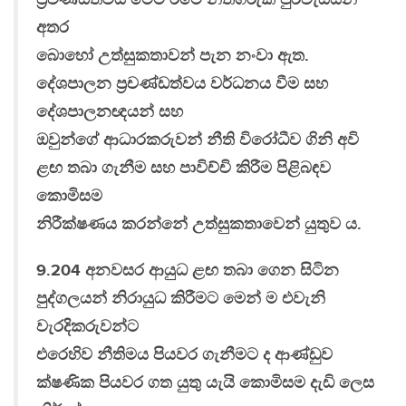
අතර
බොහෝ උත්සුකතාවන් පැන නංවා ඇත.
දේශපාලන ප්‍රචණ්ඩත්වය වර්ධනය වීම සහ
දේශපාලනඥයන් සහ
ඔවුන්ගේ ආධාරකරුවන් නීති විරෝධීව ගිනි අවි
ළඟ තබා ගැනීම සහ පාවිච්චි කිරීම පිළිබඳව
කොමිසම
නිරීක්ෂණය කරන්නේ උත්සුකතාවෙන් යුතුව ය.
9.204 අනවසර ආයුධ ළඟ තබා ගෙන සිටින
පුද්ගලයන් නිරායුධ කිරීමට මෙන් ම එවැනි
වැරදිකරුවන්ට
එරෙහිව නීතිමය පියවර ගැනීමට ද ආණ්ඩුව
ක්ෂණික පියවර ගත යුතු යැයි කොමිසම දැඩි ලෙස