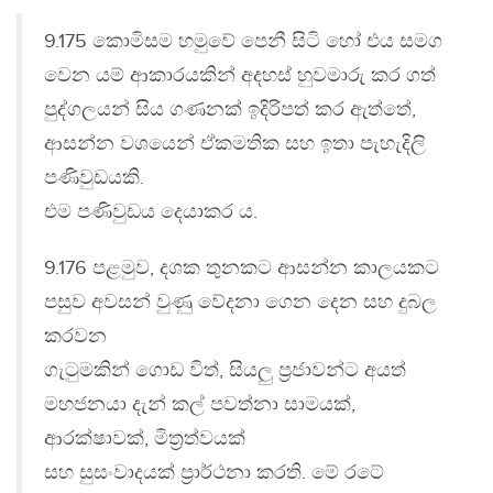
9.175 කොමිසම හමුවේ පෙනී සිටි හෝ එය සමග
වෙන යම් ආකාරයකින් අදහස් හුවමාරු කර ගත්
පුද්ගලයන් සිය ගණනක් ඉදිරිපත් කර ඇත්තේ,
ආසන්න වශයෙන් ඒකමතික සහ ඉතා පැහැදිලි
පණිවුඩයකි.
එම පණිවුඩය දෙයාකර ය.
9.176 පළමුව, දශක තුනකට ආසන්න කාලයකට
පසුව අවසන් වුණු වේදනා ගෙන දෙන සහ දුබල
කරවන
ගැටුමකින් ගොඩ විත්, සියලු ප්‍රජාවන්ට අයත්
මහජනයා දැන් කල් පවත්නා සාමයක්,
ආරක්ෂාවක්, මිත්‍රත්වයක්
සහ සුසංවාදයක් ප්‍රාර්ථනා කරති. මේ රටේ