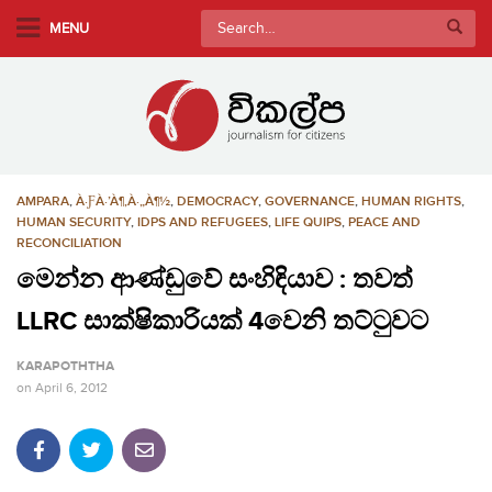
S
Search
MENU
k
for:
i
p
t
o
m
AMPARA
,
À·ƑÀ·’À¶‚À·„À¶½
,
DEMOCRACY
,
GOVERNANCE
,
HUMAN RIGHTS
,
a
HUMAN SECURITY
,
IDPS AND REFUGEES
,
LIFE QUIPS
,
PEACE AND
i
RECONCILIATION
n
මෙන්න ආණ්ඩුවේ සංහිඳියාව : තවත්
c
o
LLRC සාක්ෂිකාරියක් 4වෙනි තට්ටුවට
n
KARAPOTHTHA
t
on
April 6, 2012
e
n
t