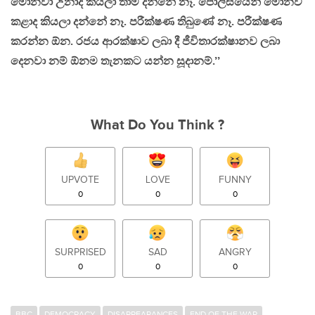
මොනවා උනාද කියලා තාම දන්නේ නෑ. පොලීසියෙන් මොනව
කළාද කියලා දන්නේ නෑ. පරීක්ෂණ තිබුණේ නෑ. පරීක්ෂණ
කරන්න ඕන. රජය ආරක්ෂාව ලබා දී ජීවිතාරක්ෂානව ලබා
දෙනවා නම් ඕනම තැනකට යන්න සූදානම්.’’
What Do You Think ?
UPVOTE
LOVE
FUNNY
0
0
0
SURPRISED
SAD
ANGRY
0
0
0
BBC
DEMOCRACY
DISAPPEARANCES
END OF THE WAR