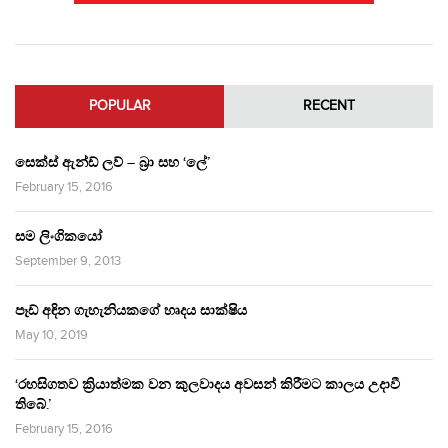
POPULAR
RECENT
සෙක්ස් ඇන්ඩ් ලව් – බ්‍රා සහ ‘ලේ’
February 15, 2016
සම ලිංගිකයෝ
September 9, 2013
පෑඩ් අඳින ගැහැනියකගේ හෘදය සාක්ෂිය
May 10, 2019
‘රහසිගතව ක්‍රියාත්මක වන කුලවාදය අවසන් කිරීමට කාලය උදාවී
තිබේ.’
February 15, 2016