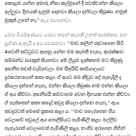
කොළඹ යන්න අමාරු නිසා කල්මුනේ දී පවත්වන්න කියලා
ඉල්ලුවා. දිනයක් දැනුම් දෙනවා කියලා දන්වලා තිබුණා. නමුත්
මුකුත් උනේ නෑ.’’
ඇය පවසනවා.
මෙම විමර්ෂණයට යාමට තමන් කැමති උනත් ආරක්ෂාව සහ
ප්‍රශ්ණ ඇතැයි ද අය පවසනවා.
‛‛මාව කලින් රඳවාගෙන සිටි
4වෙනි තට්ටුවට ආපහු යන්න මම කැමති නැහැ. ආරක්ෂාව
සම්බන්ධ බයකුත් තියනවා. මේ ලියුම දැක්කහම මට තිබුණු
අසනීප තවත් වැඩිවෙලා. මම සීඅයිඩී කාර්යාලයට
දුරකථනයෙන් කතා කළා. ඒ අයට මම කිවුව දේ පැහැදිලි ද
කියලා දන්නේ නැහැ. එන්න කියලා තිබුණා නම් එන්න කියලා
ඒ අය කිව්වා. අසනීපයි කව්වාහම වෙන දිනයක එන්න කිව්වා.
ඒ පැත්තෙන් කතා කළේ කවුද කියලා දන්නෙ නැහැ.’’ ඇය
තවදුරටත් මෙසේ ප්‍රකාශ කළා ය. ‛‛මාව පහැරගෙන ගිය
වෙලාවේ පවුලේ අය පොලීසියට පැමිණිලි කළා. මල්ලිව
පැහැරගත් වෙලාවෙත් පැමිණිලි කළා. නංගිව අරගෙන ගිහින්