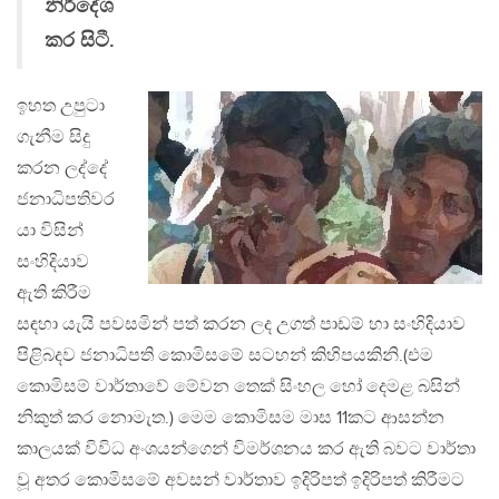
නිර්දේශ
කර සිටී.
ඉහත උපුටා
ගැනීම සිදු
කරන ලද්දේ
ජනාධිපතිවර
යා විසින්
සංහිදියාව
ඇති කිරීම
සඳහා යැයි පවසමින් පත් කරන ලද උගත් පාඩම් හා සංහිදියාව
පිළිබදව ජනාධිපති කොමිසමේ සටහන් කිහිපයකිනි.(එම
කොමිසම් වාර්තාවේ මේවන තෙක් සිංහල හෝ දෙමළ බසින්
නිකුත් කර නොමැත.) මෙම කොමිසම මාස 11කට ආසන්න
කාලයක් විවිධ අංශයන්ගෙන් විමර්ශනය කර ඇති බවට වාර්තා
වූ අතර කොමිසමේ අවසන් වාර්තාව ඉදිරිපත් ඉදිරිපත් කිරීමට