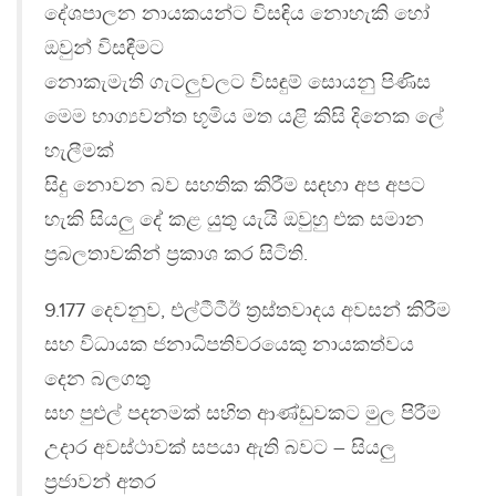
දේශපාලන නායකයන්ට විසඳිය නොහැකි හෝ
ඔවුන් විසඳීමට
නොකැමැති ගැටලුවලට විසඳුම් සොයනු පිණිස
මෙම භාග්‍යවන්ත භූමිය මත යළි කිසි දිනෙක ලේ
හැලීමක්
සිදු නොවන බව සහතික කිරීම සඳහා අප අපට
හැකි සියලු දේ කළ යුතු යැයි ඔවුහු එක සමාන
ප්‍රබලතාවකින් ප්‍රකාශ කර සිටිති.
9.177 දෙවනුව, එල්ටීටීඊ ත්‍රස්තවාදය අවසන් කිරීම
සහ විධායක ජනාධිපතිවරයෙකු නායකත්වය
දෙන බලගතු
සහ පුළුල් පදනමක් සහිත ආණ්ඩුවකට මුල පිරීම
උදාර අවස්ථාවක් සපයා ඇති බවට – සියලු
ප්‍රජාවන් අතර