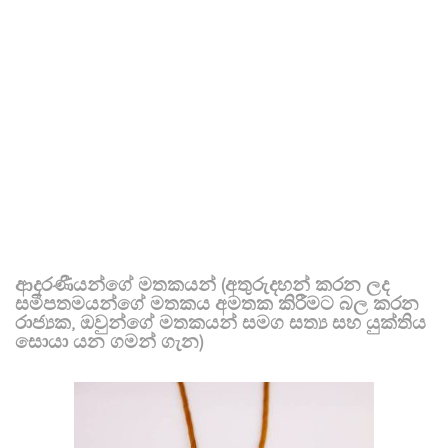
ආදරණීයන්ගේ මතකයන් (අතුරුදහන් කරන ලද
සමීපතමයන්ගේ මතකය අමතක කිරීමට බල කරන
රාජ්‍යක, ඔවුන්ගේ මතකයන් සමග සත්‍ය සහ යුක්තිය
සොයා යන ගමන් ගැන)