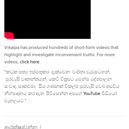
Vikalpa has produced hundreds of short-form videos that
highlight and investigate inconvenient truths. For more
videos,
click here
.
"කටුක සත්‍ය ඉස්මතුකර දැක්වෙන වාර්තා වැඩසටහන්,
පුරවැසි වෘතාන්තයන්, කෙටි චිත්‍රපට මෙන්ම දේශපාලන
සංවාද, සාකච්ඡා, සිය ගණනක් විකල්ප පුරවැසි වෙබ් අඩවිය
නිශ්පාදනය කර ඇත. පිවිසෙන්න අපගේ
YouTube
වීඩියෝ
චැනලයට."
ආරක්ෂාවන්න..!