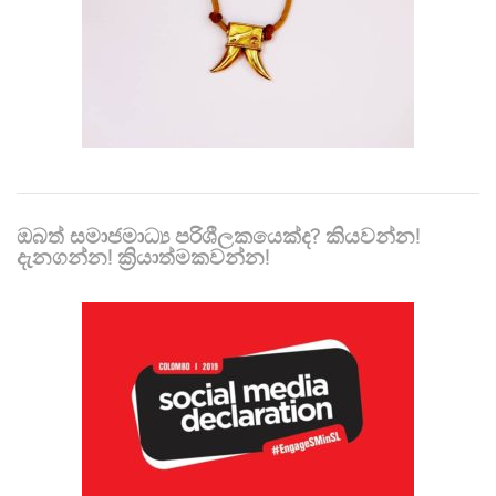
ඔබත් සමාජමාධ්‍ය පරිශීලකයෙක්ද? කියවන්න!
දැනගන්න! ක්‍රියාත්මකවන්න!