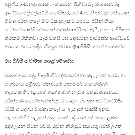
පසුගිය 23වනදා තෙක් ලංකාවේත්, ජීනීවා වලත් තෙපර බෑ
ආණ්ඩුව එල්එල්ආර්සී සාක්ෂිකරුවන් 4වෙනි තට්ටුවටත් ගෙන
ඒම ආරම්භ කලේ මීට ටික කලකට පෙරය. එයින් කියා
පාන්නේ සාක්ෂිකරුවෙක් ආරක්ෂා කිරීමට බැරි, මානව හිමිකම්
හිමිකම් රකිනවා යැයි වහසි බස් දොඩවන රාජපක්ෂ ආණ්ඩුවේ
තරමය. එයට කදිම නිදසුනක් ඊයේ(5) බීබීසී ය වාර්තා කලේය.
එය බීබීසී ය වාර්තා කළේ මේසේය.
මතබේදයට තුඩු දී ඇති නිර්දේශ යෝජනා කල උගත් පාඩම් හා
සංහිදියාව පිළිබදව ජනාධිපති කොමිසමට සාක්ෂිදුන්
නැගෙණහිර පළාතේ කාන්තාවක් නැවත වතාවක් අපරාධ
පරීක්ෂණ දෙපාර්තමේන්තුවට කැඳවා තිබෙන බව ඊයේ(05)
බීබීසී සංදේශය වාර්තා කළේ ය. ඇය දුන් සාක්ෂි අනුව
නැගෙණහිර පළාතේ ආයුධ සන්නද්ධ රජයේ සහය ලබන
පුද්ගලයන් සිටින බවයි. ඔවුන් නිරායුධ කළයුතු බවත් උගත්
පාඩම් කොමිසමේ එක් නිර්දේශක අඩංගු වෙනවා. මේ පිළිබදව