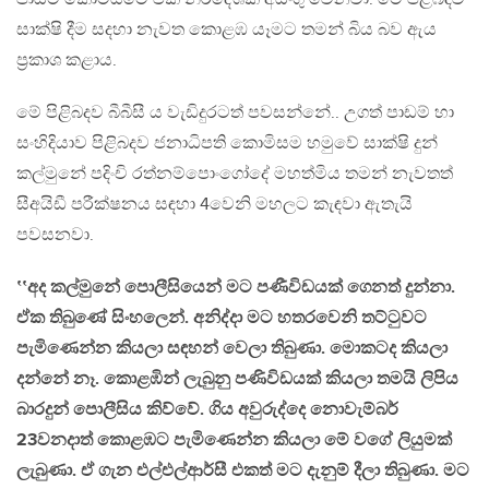
සාක්ෂි දීම සදහා නැවත කොළඹ යෑමට තමන් බිය බව ඇය
ප්‍රකාශ කළාය.
මේ පිළිබදව බීබීසී ය වැඩිදුරටත් පවසන්නේ.. උගත් පාඩම් හා
සංහිදියාව පිළිබදව ජනාධිපති කොමිසම හමුවේ සාක්ෂි දුන්
කල්මුනේ පදිංචි රත්නම්පොංගෝදේ මහත්මිය තමන් නැවතත්
සීඅයිඩී පරීක්ෂනය සඳහා 4වෙනි මහලට කැඳවා ඇතැයි
පවසනවා.
‛‛අද කල්මුනේ පොලීසියෙන් මට පණීවිඩයක් ගෙනත් දුන්නා.
ඒක තිබුණේ සිංහලෙන්. අනිද්දා මට හතරවෙනි තට්ටුවට
පැමිණෙන්න කියලා සඳහන් වෙලා තිබුණා. මොකටද කියලා
දන්නේ නෑ. කොළඹින් ලැබුනු පණිවිඩයක් කියලා තමයි ලිපිය
බාරදුන් පොලීසිය කිව්වේ. ගිය අවුරුද්දෙ නොවැම්බර්
23වනදාත් කොළඹට පැමිණෙන්න කියලා මේ වගේ ලියුමක්
ලැබුණා. ඒ ගැන එල්එල්ආර්සී එකත් මට දැනුම් දීලා තිබුණා. මට