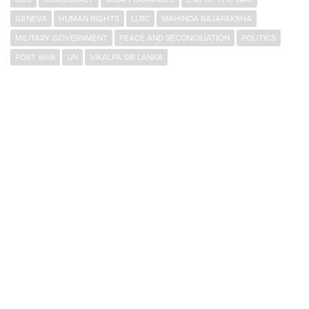
GENEVA
HUMAN RIGHTS
LLRC
MAHINDA RAJAPAKSHA
MILITARY GOVERNMENT
PEACE AND RECONCILIATION
POLITICS
POST WAR
UN
VIKALPA SRI LANKA