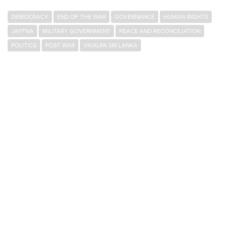
DEMOCRACY
END OF THE WAR
GOVERNANCE
HUMAN RIGHTS
JAFFNA
MILITARY GOVERNMENT
PEACE AND RECONCILIATION
POLITICS
POST WAR
VIKALPA SRI LANKA