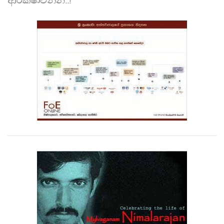
ආරක්ෂාවන්න..!