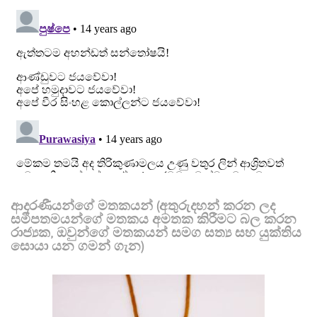
ආදරණීයන්ගේ මතකයන් (අතුරුදහන් කරන ලද
සමීපතමයන්ගේ මතකය අමතක කිරීමට බල කරන
රාජ්‍යක, ඔවුන්ගේ මතකයන් සමග සත්‍ය සහ යුක්තිය
සොයා යන ගමන් ගැන)