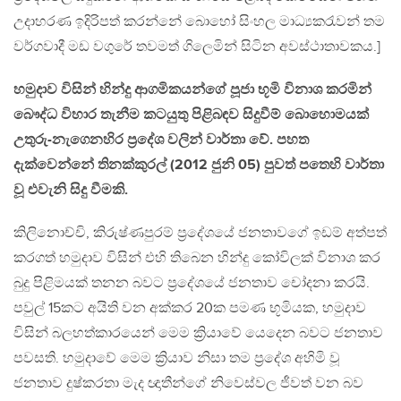
උදාහරණ ඉදිරිපත් කරන්නේ බොහෝ සිංහල මාධ්‍යකරැවන් තම
වර්ගවාදී මඩ වගුරේ තවමත් ගිලෙමින් සිටින අවස්ථාතාවකය.]
හමුදාව විසින් හින්දු ආගමිකයන්ගේ පූජා භූමි විනාශ කරමින්
බෞද්ධ විහාර තැනීම කටයුතු පිළිබඳව සිදුවීම් බොහොමයක්
උතුරු-නැගෙනහිර ප්‍රදේශ වලින් වාර්තා වේ. පහත
දැක්වෙන්නේ තිනක්කුරල් (2012 ජුනි 05) පුවත් පතෙහි වාර්තා
වූ එවැනි සිදු වීමකි.
කිලිනොච්චි, කිරුෂ්ණපුරම් ප්‍රදේශයේ ජනතාවගේ ඉඩම් අත්පත්
කරගත් හමුදාව විසින් එහි තිබෙන හින්දු කෝවිලක් විනාශ කර
බුදු පිළිමයක් තනන බවට ප්‍රදේශයේ ජනතාව චෝදනා කරයි.
පවුල් 15කට අයිති වන අක්කර 20ක පමණ භූමියක, හමුදාව
විසින් බලහත්කාරයෙන් මෙම ක්‍රියාවේ යෙදෙන බවට ජනතාව
පවසති. හමුදාවේ මෙම ක්‍රියාව නිසා තම ප්‍රදේශ අහිමි වූ
ජනතාව දුෂ්කරතා මැද ඥාතීන්ගේ නිවෙස්වල ජීවත් වන බව