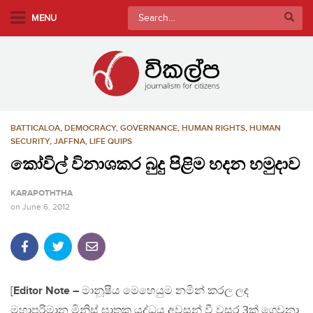
S
Search
MENU
k
for:
i
p
t
o
m
BATTICALOA
,
DEMOCRACY
,
GOVERNANCE
,
HUMAN RIGHTS
,
HUMAN
a
SECURITY
,
JAFFNA
,
LIFE QUIPS
i
කෝවිල් විනාශකර බුදු පිළිම හදන හමුදාව
n
c
KARAPOTHTHA
o
on
June 6, 2012
n
t
e
n
t
[
Editor Note –
මානූෂීය මෙහෙයුම නමින් කරල ලද
මහාපරිමාන මිනිස් ඝාතක යුද්ධය අවසන් වී වසර 3ක් ගෙවුනා