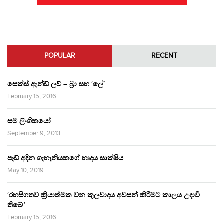
POPULAR
RECENT
සෙක්ස් ඇන්ඩ් ලව් – බ්‍රා සහ ‘ලේ’
February 15, 2016
සම ලිංගිකයෝ
September 9, 2013
පෑඩ් අඳින ගැහැනියකගේ හෘදය සාක්ෂිය
May 10, 2019
‘රහසිගතව ක්‍රියාත්මක වන කුලවාදය අවසන් කිරීමට කාලය උදාවී
තිබේ.’
February 15, 2016