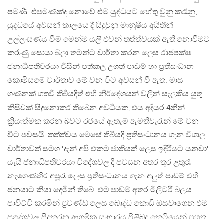
පමණී. එපමණක්ද නොවේ එම යුද්ධයට හේතු වුනු කරැනු,
යුද්ධයේ අවසන් කාලයේ දී සිදුවුනු මානුෂීය අයිතීන්
උල්ලංඝණය වීම් මෙන්ම යලි එවන් තත්ත්වයක් ඇති නොවීමට
කරැණු සොයා බලා තමන්ට වාර්තා කරන ලෙස රාජපක්ෂ
ජනාධිපතිවරයා විසින් පත්කල උගත් පාඩම් හා ප්‍රතිසංධාන
කොමිසමේ වාර්තාව මේ වන විට අවසන් වී ඇත. මාස
ගණනක් ගතවී තිබියදීත් එහි නිර්දේශයන් වලින් සැලකිය යුතු
කිසිවක් සිදුනොකර තිබෙන අවධියක, එය අදියර 4කින්
ක්‍රියාත්මක කරන බවට රජයේ ඇතැම් ඇමතිවැරැන් මේ වන
විට පවසයි. තත්ත්වය මෙසේ තිබියදී ප්‍රතිසංධානය ගැන විශාල
වාර්තාවත් සමග ‘දැන් අපි එකම ජාතියක් ලෙස ඉදිරියට යනවා‘
යැයි ජනාධිපතිවරයා විදේශවල දී පවසන අතර තුර උතුරැ
නැගෙණහිර අපූරැ ලෙස ප්‍රතිසංධානය ගැන අලුත් පාඩම් එහි
ජනයාට කියා දෙමින් තිබේ. එම පාඩම් අතර මිලිටරි බලය
පාවිච්චි කරමින් ප්‍රචණ්ඩ ලෙස බෙෘද්ධ කොඩි ඔසවාගෙන එම
ප්‍රදේශවල සිදුකරන ආගමික සංහාරය පිළිබද කෙටියෙන් පහත