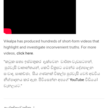
Vikalpa has produced hundreds of short-form videos that
highlight and investigate inconvenient truths. For more
videos,
click here
.
"කටුක සත්‍ය ඉස්මතුකර දැක්වෙන වාර්තා වැඩසටහන්,
පුරවැසි වෘතාන්තයන්, කෙටි චිත්‍රපට මෙන්ම දේශපාලන
සංවාද, සාකච්ඡා, සිය ගණනක් විකල්ප පුරවැසි වෙබ් අඩවිය
නිශ්පාදනය කර ඇත. පිවිසෙන්න අපගේ
YouTube
වීඩියෝ
චැනලයට."