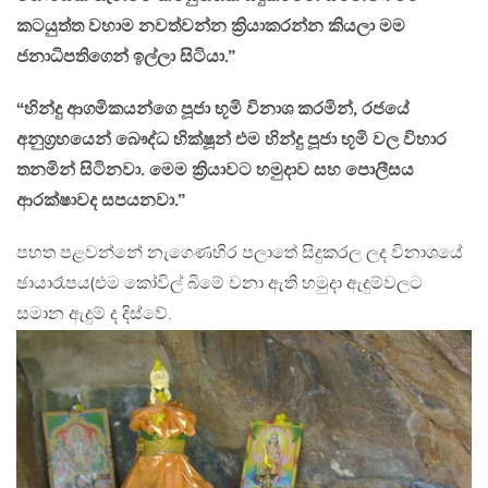
කටයුත්ත වහාම නවත්වන්න ක්‍රියාකරන්න කියලා මම
ජනාධිපතිගෙන් ඉල්ලා සිටියා.”
“හින්දු ආගමිකයන්ගෙ පූජා භූමි විනාශ කරමින්, රජයේ
අනුග්‍රහයෙන් බෞද්ධ භික්ෂූන් එම හින්දු පූජා භූමි වල විහාර
තනමින් සිටිනවා. මෙම ක්‍රියාවට හමුදාව සහ පොලීසය
ආරක්ෂාවද සපයනවා.”
පහත පළවන්නේ නැගෙණහිර පලාතේ සිදුකරල ලද විනාශයේ
ඡායාරෑපය(එම කෝවිල් බිමේ වනා ඇති හමුදා ඇදුම්වලට
සමාන ඇදුම් ද දිස්වේ.