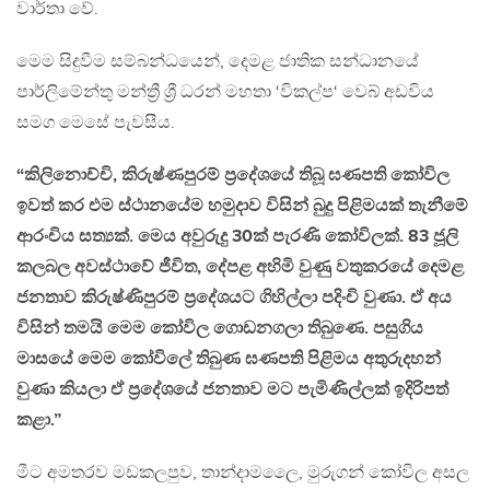
වාර්තා වේ.
මෙම සිදුවීම සම්බන්ධයෙන්, දෙමළ ජාතික සන්ධානයේ
පාර්ලිමේන්තු මන්ත්‍රී ශ්‍රී ධරන් මහතා ‘විකල්ප‘ වෙබ් අඩවිය
සමග මෙසේ පැවසීය.
“කිලිනොච්චි, කිරුෂ්ණපුරම් ප්‍රදේශයේ තිබූ ඝණපති කෝවිල
ඉවත් කර එම ස්ථානයේම හමුදාව විසින් බුදු පිළිමයක් තැනීමේ
ආරංචිය සත්‍යක්. මෙය අවුරුදු 30ක් පැරණි කෝවිලක්. 83 ජූලි
කලබල අවස්ථාවේ ජීවිත, දේපළ අහිමි වුණු වතුකරයේ දෙමළ
ජනතාව කිරුෂ්ණිපුරම් ප්‍රදේශයට ගිහිල්ලා පදිංචි වුණා. ඒ අය
විසින් තමයි මෙම කෝවිල ගොඩනගලා තිබුණෙ. පසුගිය
මාසයේ මෙම කෝවිලේ තිබුණ ඝණපති පිළිමය අතුරුදහන්
වුණා කියලා ඒ ප්‍රදේශයේ ජනතාව මට පැමිණිල්ලක් ඉදිරිපත්
කළා.”
මීට අමතරව මඩකලපුව, තාන්දාමලෛ, මුරුගන් කෝවිල අසල