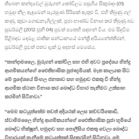
තිබෙන කන්දවේල් මුරුගන් කෝවිලට පසුගිය සිකුරාදා (01)
හමුදා නිල ඇඳුමෙන් සැරසුණ පිරිසක් ඇතුළු වී, එහි තිබුණු ගල්
කණු, කුඩා ගොඩනැගිල්ලක්, පූජා භාණ්ඩ විනාශ කර තිබුණු බව
සුඩර්ඔලි (2012 ජුනි 04) පුවත් පතෙහි සඳහන් විය. එම සිදුවීම
පිළිබඳව දෙමළ ජාතික සන්ධානයේ මන්ත්‍රී අරියනේත්තිරන්,
සුඩර්ඔලි පුවත් පතට දැක් වූ අදහස් මෙසේය,
“තාන්දාමලෛ, මුරුගන් කෝවිල සහ එහි අවට ප්‍රදේශය හින්දු
ආගමිකයන්ගේ ඓෙතිහාසික පූජාභූමියක්. මෑත කාලයක සිට
මේ ප්‍රදේශයේ සිංහල ජනතාව සහ හමුදාව එකතු වී හින්දු
ආගමික ස්ථාන විනාශ කර බෞද්ධ විහාර තැනීමට උත්සාහ
කරමින් සිටිනවා.”
“මෙම කටයුත්තේම තවත් අදියරක් ලෙස කච්චයිකොඩි,
ස්වාමිමලෛ හින්දු ආගමිකයන්ගේ ඓෙතිහාසික පූජා භූමියේ
බෞද්ධ භික්ෂූන්, හමුදාව සහ පොලීසිය එකතු වෙලා බෞද්ධ
විහාරයක් තැනීමේ කටයුත්තක් සිදුකරමින් සිටිනවා. මේ