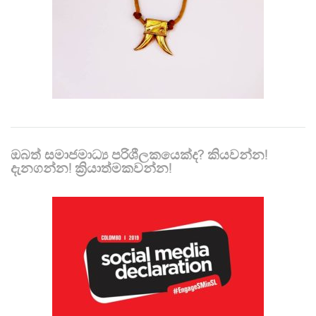
ඔබත් සමාජමාධ්‍ය පරිශීලකයෙක්ද? කියවන්න!
දැනගන්න! ක්‍රියාත්මකවන්න!