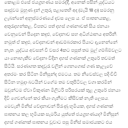
කොළඹ එසේ ජයග්‍රහණය සමරද්දී, අනෙක් පසින් යුද්ධයට
සෘජුවම මුහුණ දුන් උතුරු පළාතෙහි අද (මැයි 18 දා) සමරනු
ලැබන්නේ අනුස්මරණයේ දවස ලෙස ය. ඒ ඝාතනයකළ,
අතුරැදහන්කළ, විපතට පත් දහස් ගණනාවක් සිය ජනයා
වෙනුවෙන් පිදෙන කදුළු, වේදනාව සහ අධිශ්ඨානය අතරිනි.
නමුත් ඒ කදුළු, වේදනාවන් ආඩම්බරකාර පියාට දැනෙන්නේ
නැත. යුද්ධය අවසන් වී වසර 4කට පසුත් තම මුල් ගම්බිම්වලට
යා නොහැකිව වේදනා විදින දහස් ගණනක් උතුරේ තවමත්
සිටියි. සරණාගත කදවුරැ වලින් ගෙනගොස් ගණ කැලෑවේ
අතරමං කර සිටින මිනිසුන්ද එමටය. තම නිවෙස්වල පදිංචිවී
සිටින හමුදා බටයින් වගේම තම වතුපිටිවල වගා කරමින්
ඔවුන්ටම ඒවා විකුණන මිලිටරි පරිසරයක් තුළ උතුරේ ජනයා
දිවි ගෙවන්නේ කර කියා ගැනීමට කිසිවක් නැති ලෙසය.
මෙවැනි මිනිස් වේදනාවන් පිරැණු භූමියක, දහස් ගණනක්
ඝාතනය කල භූමියක සැමරිය යුත්තේ ජයග්‍රහණයද? මිනිසුන්
දහස් ගණනක් ඝාතනය වූවාට පසු මිනිස් සමාජයකට එය