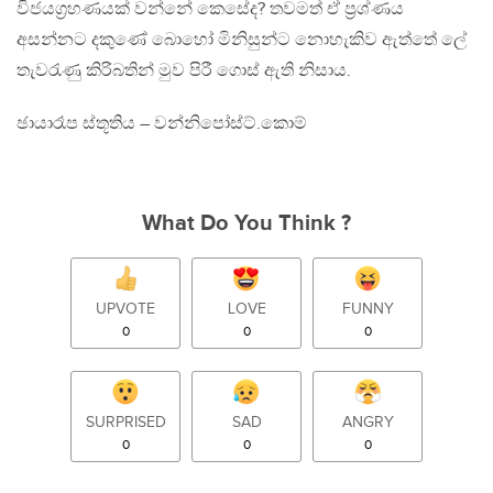
විජයග්‍රහණයක් වන්නේ කෙසේද? තවමත් ඒ ප්‍රශ්ණය
අසන්නට දකුණේ බොහෝ මිනිසුන්ට නොහැකිව ඇත්තේ ලේ
තැවරැණු කිරිබතින් මුව පිරී ගොස් ඇති නිසාය.
ඡායාරෑප ස්තූතිය – වන්නිපෝස්ට්.කොම්
What Do You Think ?
UPVOTE
LOVE
FUNNY
0
0
0
SURPRISED
SAD
ANGRY
0
0
0