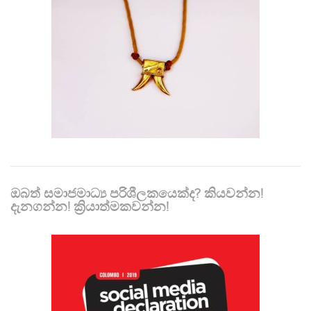
ඔබත් සමාජමාධ්‍ය පරිශීලකයෙක්ද? කියවන්න!
දැනගන්න! ක්‍රියාත්මකවන්න!