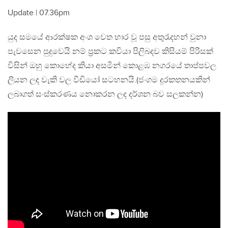
Update | 07.36pm
යුද සමයේ ආරක්ෂක අංශ වෙත භාර වූ පසු අතුරැදහන් වුනා
පැවසෙන පුදුවෙයි නම් ප්‍රකට කවියා පිලිබදව කිසියම් පිරිසක්
විසින් ඔහු කොහේද කියා අසමින් කොළඹ නගරයේ තාප්පවල
ලියන ලද වැකි වල වීඩියෝ සටහනයි.(ජංගම දුරකතනයකින්
ලබාගත් සංස්කරණය නොකරන ලද දර්ශන බව සලකන්න)