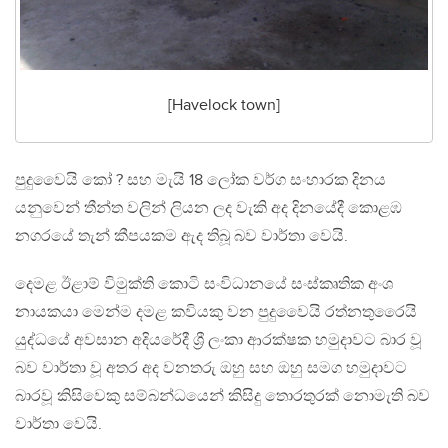
[Havelock town]
පුදු​වෛයි කෝ ? සහ මැයි 18 ලෝක වර්ග සංහාරක දිනය
යනුවෙන් තීන්ත වලින් ලියන ලද වැකි අද දිනයේදී කොළඹ
නගරයේ තැන් කීපයකම ඇද තිබූ බව වාර්තා වෙයි.
දෙමළ ඊළාම් විමුක්ති කොටි සංවිධානයේ සංස්කෘතික අංශ
නායකයා මෙන්ම ​දමළ කවියකු වන පුදු​වෛයි රත්නතු​රෛයි
යුද්ධයේ අවසාන අදියරේදී ශ්‍රී ලංකා ආරක්ෂක හමුදාවට බාර වූ
බව වාර්තා වූ අතර අද වනතරු ඔහු සහ ඔහු සමග හමුදාවට
බාරවූ කිසිවෙකු සම්බන්ධයෙන් කිසිදු තොරතුරක් නොමැති බව
වාර්තා වෙයි.