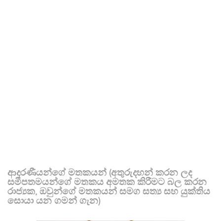
ආදරණීයන්ගේ මතකයන් (අතුරුදහන් කරන ලද
සමීපතමයන්ගේ මතකය අමතක කිරීමට බල කරන
රාජ්‍යක, ඔවුන්ගේ මතකයන් සමග සත්‍ය සහ යුක්තිය
සොයා යන ගමන් ගැන)