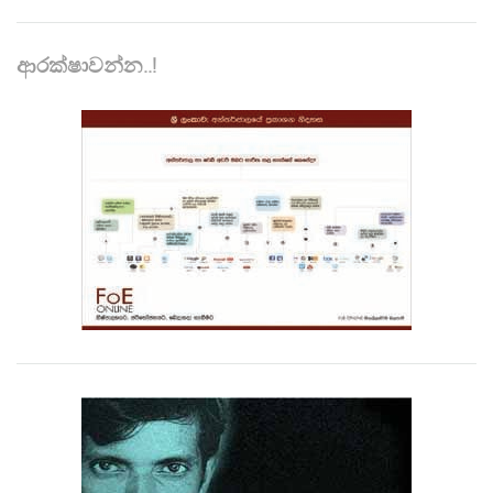
ආරක්ෂාවන්න..!