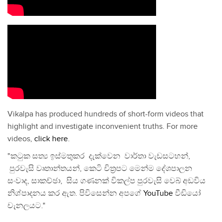
Vikalpa has produced hundreds of short-form videos that
highlight and investigate inconvenient truths. For more
videos,
click here
.
"කටුක සත්‍ය ඉස්මතුකර දැක්වෙන වාර්තා වැඩසටහන්,
පුරවැසි වෘතාන්තයන්, කෙටි චිත්‍රපට මෙන්ම දේශපාලන
සංවාද, සාකච්ඡා, සිය ගණනක් විකල්ප පුරවැසි වෙබ් අඩවිය
නිශ්පාදනය කර ඇත. පිවිසෙන්න අපගේ
YouTube
වීඩියෝ
චැනලයට."