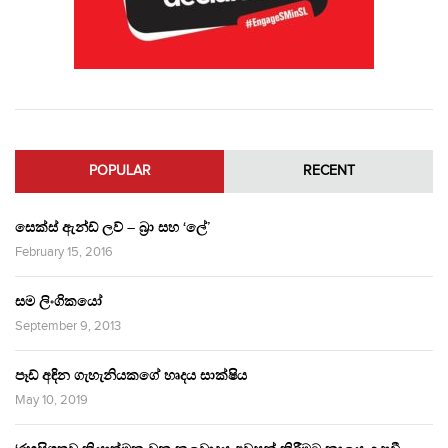
POPULAR
RECENT
සෙක්ස් ඇන්ඩ් ලව් – බ්‍රා සහ ‘ලේ’
February 15, 2016
සම ලිංගිකයෝ
September 9, 2013
පෑඩ් අඳින ගැහැනියකගේ හෘදය සාක්ෂිය
May 10, 2019