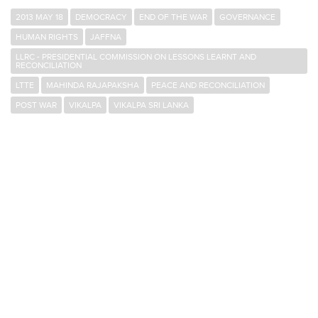
2013 MAY 18
DEMOCRACY
END OF THE WAR
GOVERNANCE
HUMAN RIGHTS
JAFFNA
LLRC - PRESIDENTIAL COMMISSION ON LESSONS LEARNT AND
RECONCILIATION
LTTE
MAHINDA RAJAPAKSHA
PEACE AND RECONCILIATION
POST WAR
VIKALPA
VIKALPA SRI LANKA