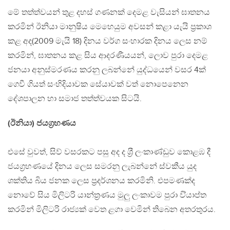
මේ තත්ත්වයන් තුළ දහස් ගණනක් දෙමළ වැසියන් ඝාතනය
කරමින් ඊනියා මානුෂිය මෙහෙයුම අවසන් කළා යැයි ප්‍රකාශ
කළ අද(2009 මැයි 18) දිනය වර්ග සංහාරක දිනය ලෙස නම්
කරමින්, ඝාතනය කළ සිය ආදරණීයයන්, ලොව පුරා දෙමළ
ජනයා අනුස්මරණය කරනු ලබන්නේ යුද්ධයෙන් වසර 4ක්
ගෙවී ගියත් සංහිදියාවක සේයාවක් වත් නොපෙනෙන
දේශපාලන හා සමාජ තත්ත්වයක සිටයි.
(ඊනියා) ජයග්‍රහණය
එසේ වුවත්, සිව් වසරකට පසු අද ද ශ‍්‍රී ලංකාණ්ඩුව කොළඹ දී
ජයග‍්‍රහණයේ දිනය ලෙස සමරනු ලැබන්නේ ස්වකීය යුද
ශක්තිය බිය ජනක ලෙස ප‍්‍රදර්ශනය කරමිනි. එපමණක්ද
නොවේ සිය මිලිටරි යාන්ත්‍රණය මුලු ලංකාවම පුරා වි්‍යාප්ත
කරමින් මිලිටරි රාජ්‍යක් වෙත ළගා වෙමින් තිබෙන අතරතුරය.