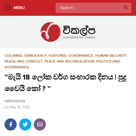
S
Search
MENU
k
for:
i
p
t
o
m
COLOMBO
,
DEMOCRACY
,
FEATURES
,
GOVERNANCE
,
HUMAN SECURITY
,
a
PEACE AND CONFLICT
,
PEACE AND RECONCILIATION
,
POLITICS AND
i
GOVERNANCE
n
”මැයි 18 ලෝක වර්ග සංහාරක දිනය | පුදු​
c
o
වෛයි කෝ ? ”
n
WATCHDOG
t
on
May 18, 2013
e
n
t