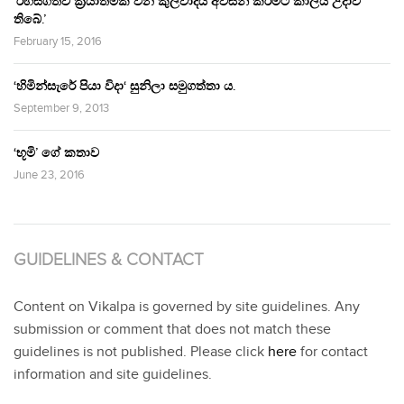
‘රහසිගතව ක්‍රියාත්මක වන කුලවාදය අවසන් කිරීමට කාලය උදාවී
තිබේ.’
February 15, 2016
‘හිමින්සැරේ පියා විදා‘ සුනිලා සමුගත්තා ය.
September 9, 2013
‘භූමි’ ගේ කතාව
June 23, 2016
GUIDELINES & CONTACT
Content on Vikalpa is governed by site guidelines. Any
submission or comment that does not match these
guidelines is not published. Please click
here
for contact
information and site guidelines.