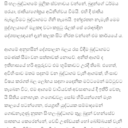
සිංහල-බුද්ධාගමේ මූලික ස්වභාවය වන්නේ, බුදුන්ගේ ධර්මය
පරයා, ජාතිය/ගෝත‍්‍රය අධිනිශ්චය වීමයි. එහි දී ජාතිය
බැබළවීමට බුද්ධාගමට ගිනි තැබෙයි. ඉන්ද්‍රරතන නැමැති මෙම
පුද්ගලයාගේ මළකඳ වටා කපුටු රැලක් සේ රොදබඳින
දේශපාලඥයන් දැන් කලක සිට නිරත වන්නේ එම කාර්යයේ ය.
ආගමේ අනුහසින් දේශපාලන බලය රස විඳීම බුද්ධාගමට
පමණක් සීමා වන සත්තාවක් නොවේ. අනිත් ආගම් ද
ඉතිහාසයේ හරි අපූරුවට එම භූමිකාවට උරදී තිබේ. එහෙත්,
අවිහිංසාව මතම පදනම් වන බුද්ධාගම වැනි ආගමක්, හිංසාව
විෂය කරගත් බල ලෝභය සඳහා දෛනික මට්ටමෙන් ඔට්ටුවට
තැබෙන විට, එම ආගමේ වාටියවත් අවසානයේ දී ඉතිරි වෙතැ
යි සිතිය නොහැක. ගංගොඩවල සෝම හිමියන්ගෙන් මෑත
කාලයේ පටන්ගෙන, ජයග‍්‍රාහී යුද්ධයක සම්මාදමෙන්
ගොඩනැගුණු නූතන සිංහල-බුද්ධාගම තුළ බුදුන් වහන්සේව
ඝාතනය කෙරෙන්නේ, වෙඩි උණ්ඩයක් හෝ බෝම්බයක් වැනි