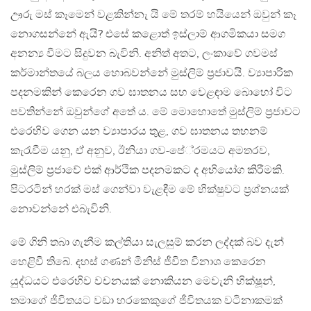
ඌරු මස් කෑමෙන් වළකින්නැ යි මේ තරම් හයියෙන් ඔවුන් කෑ
නොගසන්නේ ඇයි? එසේ කළොත් ඉස්ලාම් ආගමිකයා සමග
අනන්‍ය වීමට සිදුවන බැවිනි. අනිත් අතට, ලංකාවේ ගවමස්
කර්මාන්තයේ බලය හොබවන්නේ මුස්ලිම් ප‍්‍රජාවයි. ව්‍යාපාරික
පදනමකින් කෙරෙන ගව ඝාතනය සහ වෙළඳාම බොහෝ විට
පවතින්නේ ඔවුන්ගේ අතේ ය. මේ මොහොතේ මුස්ලිම් ප‍්‍රජාවට
එරෙහිව ගෙන යන ව්‍යාපාරය තුළ, ගව ඝාතනය තහනම්
කැරැවීම යනු, ඒ අනුව, ඊනියා ගව-පේ‍්‍රමයට අමතරව,
මුස්ලිම් ප‍්‍රජාවේ එක් ආර්ථික පදනමකට ද අභියෝග කිරීමකි.
පිටරටින් හරක් මස් ගෙන්වා වැළඳීම මේ භික්ෂුවට ප‍්‍රශ්නයක්
නොවන්නේ එබැවිනි.
මේ ගිනි තබා ගැනීම කල්තියා සැලසුම් කරන ලද්දක් බව දැන්
හෙළිවී තිබේ. දහස් ගණන් මිනිස් ජීවිත විනාශ කෙරෙන
යුද්ධයට එරෙහිව වචනයක් නොකියන මෙවැනි භික්ෂූන්,
තමාගේ ජීවිතයට වඩා හරකෙකුගේ ජීවිතයක වටිනාකමක්