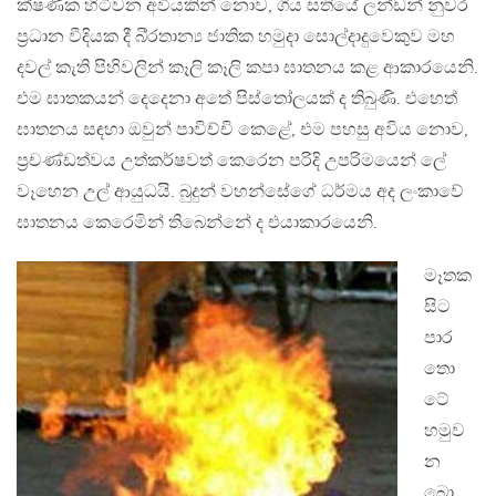
ක්ෂණික හිටිවන අවියකින් නොව, ගිය සතියේ ලන්ඩන් නුවර
ප‍්‍රධාන වීදියක දී බි‍්‍රතාන්‍ය ජාතික හමුදා සොල්දාදුවෙකුව මහ
දවල් කැති පිහිවලින් කෑලි කෑලි කපා ඝාතනය කළ ආකාරයෙනි.
එම ඝාතකයන් දෙදෙනා අතේ පිස්තෝලයක් ද තිබුණි. එහෙත්
ඝාතනය සඳහා ඔවුන් පාවිච්චි කෙළේ, එම පහසු අවිය නොව,
ප‍්‍රචණ්ඩත්වය උත්කර්ෂවත් කෙරෙන පරිදි උපරිමයෙන් ලේ
වෑහෙන උල් ආයුධයි. බුදුන් වහන්සේගේ ධර්මය අද ලංකාවේ
ඝාතනය කෙරෙමින් තිබෙන්නේ ද එයාකාරයෙනි.
මෑතක
සිට
පාර
තො
ටේ
හමුව
න
බො