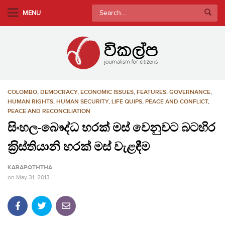
S
Search
MENU
k
for:
i
p
t
o
m
COLOMBO
,
DEMOCRACY
,
ECONOMIC ISSUES
,
FEATURES
,
GOVERNANCE
,
a
HUMAN RIGHTS
,
HUMAN SECURITY
,
LIFE QUIPS
,
PEACE AND CONFLICT
,
i
PEACE AND RECONCILIATION
n
සිංහල-බෞද්ධ හරක් මස් වෙනුවට බටහිර
c
o
ක‍්‍රිස්තියානි හරක් මස් වැළඳීම
n
KARAPOTHTHA
t
on
May 31, 2013
e
n
t