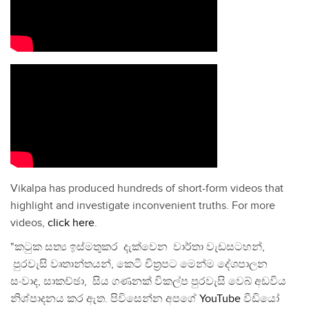
Vikalpa has produced hundreds of short-form videos that
highlight and investigate inconvenient truths. For more
videos,
click here
.
"කටුක සත්‍ය ඉස්මතුකර දැක්වෙන වාර්තා වැඩසටහන්,
පුරවැසි වෘතාන්තයන්, කෙටි චිත්‍රපට මෙන්ම දේශපාලන
සංවාද, සාකච්ඡා, සිය ගණනක් විකල්ප පුරවැසි වෙබ් අඩවිය
නිශ්පාදනය කර ඇත. පිවිසෙන්න අපගේ
YouTube
වීඩියෝ