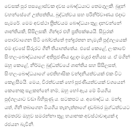
වෙසක් පුර පසළොස්වක දවස බෞද්ධයාට තෙමගුලකි. බුදුන්
වහන්සේගේ උත්පත්තිය, බුද්ධත්වය සහ පරිනිර්වාණය එදාට
සැමරේ. මෙම අවස්ථා ත‍්‍රිත්වයම බෞද්ධයා තුළ දනවන්නේ
ශාන්තියකි, සිසිලසකි. ගින්දර එහි ප‍්‍රතිපක්ෂයයි. සිවුරක්
පොරවාගෙන සිටි බෝවත්තේ ඉන්ද්‍රරතන නැමැති පුද්ගලයෙක්
එම දවසේ සිරුරට ගිනි තියාගත්තේය. එසේ කෙළේ, ලංකාවේ
සිංහල-බෞද්ධයාගේ අතිපූජණීය දළදා මැදුර අභියස ය. ඒ මගින්
ඔහු කෙළේ, නිර්මල බුද්ධත්වයේ ශාන්තිය සහ සිසිලසත්,
සිංහල-බෞද්ධයාගේ ඓතිහාසික වන්දනීයත්වයක් එක විට
කෙළසීමයි. මෙය, වීරත්වයක් හෝ පූජණීයත්වයක් වශයෙන්
කෙනෙකු සළකන්නේ නම්, ඔහු හෝ ඇය මේ මියගිය
පුද්ගලයාට වඩා බිහිසුණු ය. සටකපට ය. අබෞද්ධ ය. මන්ද
යත්, ගිනි තබාගෙන මියගිය තැනැත්තාගේ දඩබ්බර මුග්ධත්වයට
අමතරව ඔහුව සමරන්නා තුළ භයානක අවස්ථාවාදයක් ද
රජයන බැවිනි.