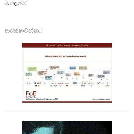
චැනලයට."
ආරක්ෂාවන්න..!