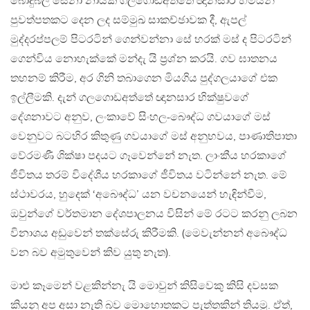
බොදුබල සේනා නායක ගලගොඩඅත්තේ ඥානසාර හිමියන්
පුවත්පතකට දෙන ලද සම්මුඛ සාකච්ඡාවක දී, ඇපල්
මුද්දරප්පලම් පිටරටින් ගෙන්වන්නා සේ හරක් මස් ද පිටරටින්
ගෙන්විය නොහැක්කේ මන්දැ යි ප‍්‍රශ්න කරයි. ගව ඝාතනය
තහනම් කිරීම, අර ගිනි තබාගෙන මියගිය පුද්ගලයාගේ එක
ඉල්ලීමකි. දැන් ගලගොඩඅත්තේ ඥානසාර භික්ෂුවගේ
දේශනාවට අනුව, ලංකාවේ සිංහල-බෞද්ධ ගවයාගේ මස්
වෙනුවට බටහිර කිතුණු ගවයාගේ මස් අනුභවය, පාණාතිපාතා
වේරමණී ශික්ෂා පදයට ගෑවෙන්නේ නැත. ලාංකීය හරකාගේ
ජීවිතය තරම් විදේශීය හරකාගේ ජීවිතය වටින්නේ නැත. මේ
ස්ථාවරය, හුදෙක් ‘අබෞද්ධ’ යන වචනයෙන් හැඳින්වීම,
ඔවුන්ගේ වර්තමාන දේශපාලනය විසින් මේ රටට කරනු ලබන
විනාශය අඩුවෙන් තක්සේරු කිරීමකි. (මෙවැන්නන් අබෞද්ධ
වන බව අමුතුවෙන් කිව යුතු නැත).
මාළු කෑමෙන් වළකින්නැ යි මොවුන් කිසිවෙකු කිසි දවසක
කියනු අප අසා නැති බව මොහොතකට පැත්තකින් තියමු. ඒත්,