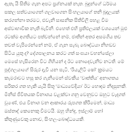
ඇතැ යි සිතීම ගැන අපට ප‍්‍රශ්නයක් නැත. බුදුන්ගේ ධර්මය
සකල සත්වයාගෙන් ගලවාගෙන සිංහලයාගේ තනි බූදලයක්
කරගන්නා තරමට, එවැනි සාසනික සිතිවිලි පහළ වීම
අස්වාභාවික නැති බැවිනි. එහෙත් එහි ප‍්‍රතිඵලයක් වශයෙන් මුළු
රටක්ම අගතියට පත්වන්නේ නම්, ජාතීන් අතර අසමගිය තව
තවත් වැපිරෙන්නේ නම්, ඒ ගැන සැබෑ බෞද්ධයා නිහඩව
සිටිය යුතු ද? දේශපාලනය කරට ගත් සංඝයා වහන්සේලා
මෙසේ හැසිරෙන විට ගිහියන් ද ඊට නොදෙවැනිව නටති. මේ
පුද්ගලයාගේ සිරුර දැවී යන සැටි, ‘රියැලිටි ෂෝ’ ක‍්‍රමයට
කැමරාවට හසු කර ගැනීමෙන් ස්වකීය ‘වෘත්තීය’ අනාගතය
සරිකර ගත හැකි යැයි සිතූ ‘මාධ්‍යවේදියා’ ඊට හොඳම නිදසුනකි.
මිනිස් ජීවිතයක විනාශය වළක්වා ගනු වෙනුවට ඔහුට වැදගත්
වුණේ, එය විනාශ වන ආකාරය රූපගත කිරීමෙන්, මාධ්‍ය
ඔස්තාද් කෙනෙකු වීමටයි. ඔහු හින්දු, ඉස්ලාම් හෝ
කිතුණුවෙකු නොව, සිංහල-බෞද්ධයෙකි.