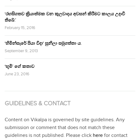
‘රහසිගතව ක්‍රියාත්මක වන කුලවාදය අවසන් කිරීමට කාලය උදාවී
තිබේ.’
February 15, 2016
‘හිමින්සැරේ පියා විදා‘ සුනිලා සමුගත්තා ය.
September 9, 2013
‘භූමි’ ගේ කතාව
June 23, 2016
GUIDELINES & CONTACT
Content on Vikalpa is governed by site guidelines. Any
submission or comment that does not match these
guidelines is not published. Please click
here
for contact