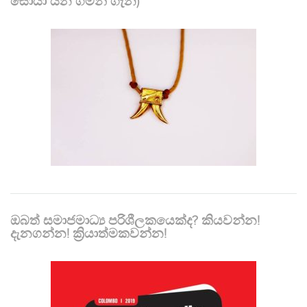
සොයා යන ගමන් ගැන)
ඔබත් සමාජමාධ්‍ය පරිශීලකයෙක්ද? කියවන්න!
දැනගන්න! ක්‍රියාත්මකවන්න!