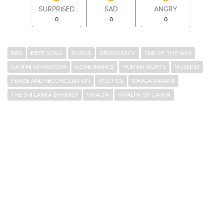
SURPRISED
SAD
ANGRY
0
0
0
BBS
BEEF STALL
BOOKS
DEMOCRACY
END OF THE WAR
GAMINI VIYANGODA
GOVERNANCE
HUMAN RIGHTS
MUSLIMS
PEACE AND RECONCILIATION
POLITICS
SIHALA RAVAYA
THE SRI LANKA BHUDIST
VIKALPA
VIKALPA SRI LANKA