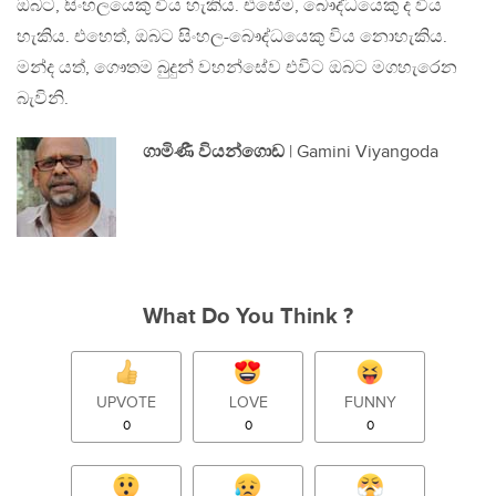
ඔබට, සිංහලයෙකු විය හැකිය. එසේම, බෞද්ධයෙකු ද විය
හැකිය. එහෙත්, ඔබට සිංහල-බෞද්ධයෙකු විය නොහැකිය.
මන්ද යත්, ගෞතම බුදුන් වහන්සේව එවිට ඔබට මගහැරෙන
බැවිනි.
ගාමිණී වියන්ගොඩ
| Gamini Viyangoda
What Do You Think ?
UPVOTE
LOVE
FUNNY
0
0
0