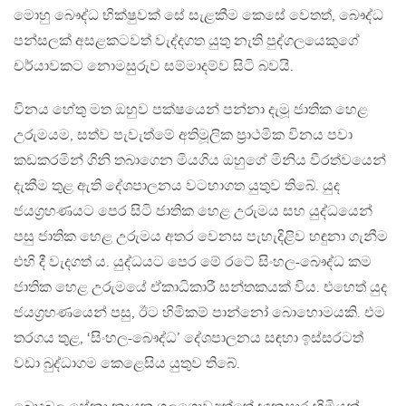
මොහු බෞද්ධ භික්ෂුවක් සේ සැළකීම කෙසේ වෙතත්, බෞද්ධ
පන්සලක් අසළකටවත් වැද්දගත යුතු නැති පුද්ගලයෙකුගේ
චර්යාවකට නොමසුරුව සම්මාදම්ව සිටි බවයි.
විනය හේතු මත ඔහුව පක්ෂයෙන් පන්නා දැමූ ජාතික හෙළ
උරුමයම, සත්ව පැවැත්මේ අතිමූලික ප‍්‍රාථමික විනය පවා
කඩකරමින් ගිනි තබාගෙන මියගිය ඔහුගේ මිනිය වීරත්වයෙන්
දැකීම තුළ ඇති දේශපාලනය වටහාගත යුතුව තිබේ. යුද
ජයග‍්‍රහණයට පෙර සිටි ජාතික හෙළ උරුමය සහ යුද්ධයෙන්
පසු ජාතික හෙළ උරුමය අතර වෙනස පැහැදිළිව හඳුනා ගැනීම
එහි දී වැදගත් ය. යුද්ධයට පෙර මේ රටේ සිංහල-බෞද්ධ කම
ජාතික හෙළ උරුමයේ ඒකාධිකාරී සන්තකයක් විය. එහෙත් යුද
ජයග‍්‍රහණයෙන් පසු, ඊට හිමිකම් පාන්නෝ බොහොමයකි. එම
තරගය තුළ, ‘සිංහල-බෞද්ධ’ දේශපාලනය සඳහා ඉස්සරටත්
වඩා බුද්ධාගම කෙළෙසිය යුතුව තිබේ.