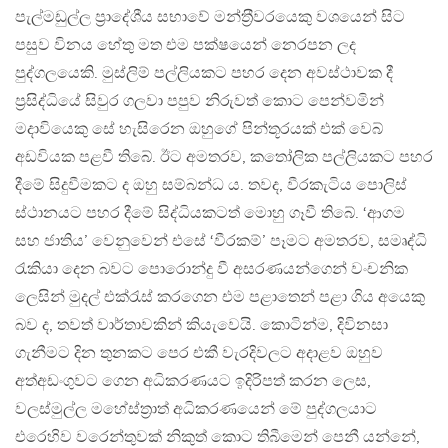
පැල්මඩුල්ල ප‍්‍රාදේශීය සභාවේ මන්ත‍්‍රීවරයෙකු වශයෙන් සිට
පසුව විනය හේතු මත එම පක්ෂයෙන් නෙරපන ලද
පුද්ගලයෙකි. මුස්ලිම් පල්ලියකට පහර දෙන අවස්ථාවක දී
ප‍්‍රසිද්ධියේ සිවුර ගලවා පපුව නිරුවත් කොට පෙන්වමින්
මදාවියෙකු සේ හැසිරෙන ඔහුගේ පින්තූරයක් එක් වෙබ්
අඩවියක පළවී තිබේ. ඊට අමතරව, කතෝලික පල්ලියකට පහර
දීමේ සිදුවීමකට ද ඔහු සම්බන්ධ ය. තවද, වීරකැටිය පොලිස්
ස්ථානයට පහර දීමේ සිද්ධියකටත් මොහු ගෑවී තිබේ. ‘ආගම
සහ ජාතිය’ වෙනුවෙන් එසේ ‘වීරකම්’ පෑමට අමතරව, සමෘද්ධි
රැකියා දෙන බවට පොරොන්දු වී අසරණයන්ගෙන් වංචනික
ලෙසින් මුදල් එක්රැස් කරගෙන එම පළාතෙන් පළා ගිය අයෙකු
බව ද, තවත් වාර්තාවකින් කියැවෙයි. කොටින්ම, දිවිනසා
ගැනීමට දින තුනකට පෙර එකී වැරදිවලට අදාළව ඔහුව
අත්අඩංගුවට ගෙන අධිකරණයට ඉදිරිපත් කරන ලෙස,
වලස්මුල්ල මහේස්ත‍්‍රාත් අධිකරණයෙන් මේ පුද්ගලයාට
එරෙහිව වරෙන්තුවක් නිකුත් කොට තිබීමෙන් පෙනී යන්නේ,