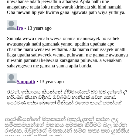
ආදරණීයන්ගේ මතකයන් (අතුරුදහන් කරන ලද
සමීපතමයන්ගේ මතකය අමතක කිරීමට බල කරන
රාජ්‍යක, ඔවුන්ගේ මතකයන් සමග සත්‍ය සහ යුක්තිය