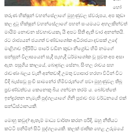
හෝ
තරුණ භික්ෂූන් වහන්සේලාගේ මුහුණුවල ස්වරූපය, අප කුඩා
කල දුටු භික්ෂූන් වහන්සේලාගේ පහන් සංයමයට අහලකින්වත්
මායිම් නොවන ස්වභාවයකැ යි අපට සිතී ඇති වාර අනන්තයි.
රට රාජ්‍යයන් ජයගත් චණ්ඩාශෝක අධිරාජයා දවසක් උදේ
මාළිගාව ඉදිරිපිට පාරේ වඩින කුඩා නිග්‍රෝධ හිමි නමගේ
සන්සුන් විලාසයෙන් සැදී පැහැදී ධර්මාශෝක වූ පුවත අප අසා
ඇත. පසුගිය කාලයේ, බොදුබල සේනා, සිංහල රාවය සහ
රාවණා බලය වැනි අන්තවාදී උමතු ව්‍යාපාර හරහා විටින් විට
වීදි බැස්සවූ පුංචි සාමනේර හිමිවරුන්ගේ පවා මුහුණුවල තිබූ
ප‍්‍රචණ්ඩත්වය කෙනෙකු බිය ගන්වන තරම් ය. බෝවත්තේ
ඉන්ද්‍රරතන නැමැති පුද්ගලයාගේ ගිනි පූජාව එම වර්ධනයේ එක්
සන්ධිස්ථානයකි.
මොහු කවුද? ඇතැම් මාධ්‍ය වාර්තා කරන පරිදි, ඔහු නීතියට
කට්ටි පනිමින් සිටි පුද්ගලයෙකි. කලක් ජාතික හෙළ උරුමයේ