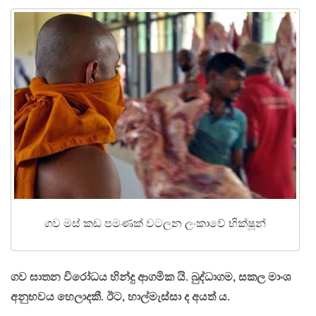
ගව මස් කඩ පමණක් වටලන ලංකාවේ භික්ෂූන්
ගව ඝාතන විරෝධය හින්දු ආගමික යි. බුද්ධාගම, සකල මාංශ
අනුභවය හෙලාදකී. ඊට, හාල්මැස්සා ද අයත් ය.