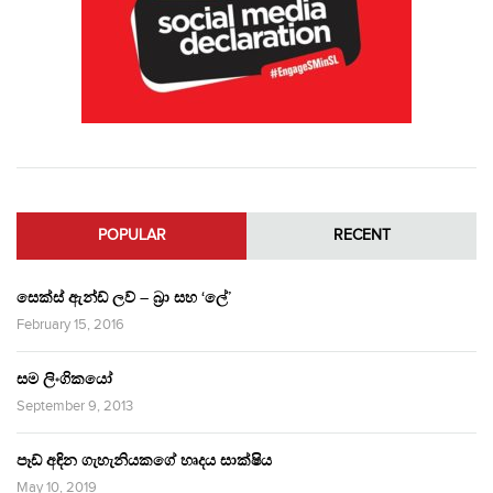
POPULAR
RECENT
සෙක්ස් ඇන්ඩ් ලව් – බ්‍රා සහ ‘ලේ’
February 15, 2016
සම ලිංගිකයෝ
September 9, 2013
පෑඩ් අඳින ගැහැනියකගේ හෘදය සාක්ෂිය
May 10, 2019