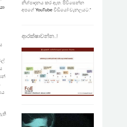
නිශ්පාදනය කර ඇත. පිවිසෙන්න
යා
අපගේ
YouTube
වීඩියෝ චැනලයට."
ආරක්ෂාවන්න..!
ය
ල්
ය
ෙන්
ය
ාසය
ඇති