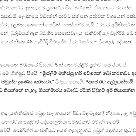
 සේවකයන්ට අනුව, එම ප‍්‍රමාණය සිය ගණනකි. හිංසනයට වඩාත්ම
්‍රජාවයි. ලෝකයේ වඩාත් හිංසාවට පත් ජන ප‍්‍රජාවක් වශයෙන් එක්
ඳුන්වනු ලබන, බොහෝ සෙයින් තමන්ගේම යැයි රටකට අයිතියක් නැ
න්නේ, බුරුමයේ ඈත බටහිර පෙදෙස්වල ය. ජාතිවාදී ලේ වැගිරීම් මේ
ී ගොස් තිබේ. 46 හැවිරිදි විරතු ජීවත් වන්නේ සහ විසකුරු දේශනා
.
ෙන බුරුමයේ සියයට 5 ක් වන මුස්ලිම් ප‍්‍රජාව, තම රටටත්,
 මේ භික්ෂුව සිතයි.
‘‘මුස්ලිම් මිනිස්සු හරි වේගෙන් බෝ කරනවා. 
ඔවුන්ව දූෂණය කරනවා.’’
යි ඔහු පවසයි.
‘‘අපේ රට අල්ලගන්නයි
 තියන්නේ නැහැ. මියන්මාරය බෞද්ධ රටක් විදිහට අපි තියාගන්න
යක් තිස්සේ හමුදා පාලනයෙන් පීඩා විඳ මෑතකදී නිදහස ලද, අඩු
ීවත් වන රටක සුකුමාර දේශපාලනික සමබරතාව එවැනි වෛරී
යි. රෝහින්ග්යා ජාතියට අයත් ගැහැනුන්ට ළමුන් දෙන්නෙකුට 