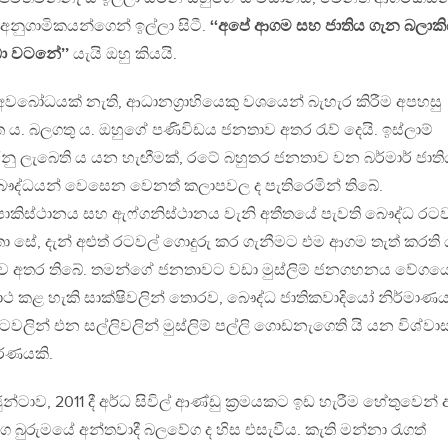
අනුගාමිකයන්ගෙන් ඉල්ලා සිටී.
‘‘අපේ ආගම සහ ජාතිය ගැන බලාකි
 වඩා වටනේ’’
යැයි ඔහු කියයි.
 අවබෝධයක් නැති, ආධානග‍්‍රාහියෙකු වශයෙන් බැහැර කිරීම අපහසු
 ය. බලගතු ය. ඔහුගේ පණිවිඩය ජනතාව අතර රැව් දෙයි. ඉස්ලාම්
ු ලැබෙති ය යන හැඟීමක්, රටේ බහුතර ජනතාව වන බර්මාර් ජාති
ෞද්ධයන් වෙසෙන වෙනත් කලාපවල ද පැතිරෙමින් තිබේ.
, පාකිස්ථානය සහ ඇෆ්ගනිස්ථානය වැනි අතීතයේ පැවති බෞද්ධ රටව
 සේ, දැන් අළුත් රටවල් ගොදුරු කර ගැනීමට එම ආගම තැත් කරති 
ව අතර තිබේ. තමන්ගේ ජනතාවට වඩා මුස්ලිම් ජනගහනය වේගය
ාථ කළ හැකි සාක්ෂිවලින් තොරව, බෞද්ධ ජාතිකවාදියෝ නිර්මාණ
ටවලින් එන සල්ලිවලින් මුස්ලිම් පල්ලි ගොඩනැගෙති යි යන විශ්ව
රණයකි.
්ටාව, 2011 දී අර්ධ සිවිල් ආණ්ඩු ක‍්‍රමයකට ඉඩ හැරීම හේතුවෙන් 
ාහයත් සමග බුරුමයේ අන්තවාදී බලවේග ද හිස එසැවීය. කැති මන්නා රැගත්