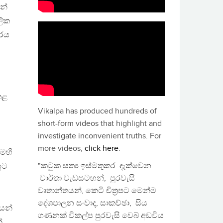
න්
ලික
ාරය
කළ
Vikalpa has produced hundreds of
short-form videos that highlight and
investigate inconvenient truths. For
more videos,
click here
.
මෙහි
"කටුක සත්‍ය ඉස්මතුකර දැක්වෙන
ුට
වාර්තා වැඩසටහන්, පුරවැසි
වෘතාන්තයන්, කෙටි චිත්‍රපට මෙන්ම
දේශපාලන සංවාද, සාකච්ඡා, සිය
යන්
ගණනක් විකල්ප පුරවැසි වෙබ් අඩවිය
්