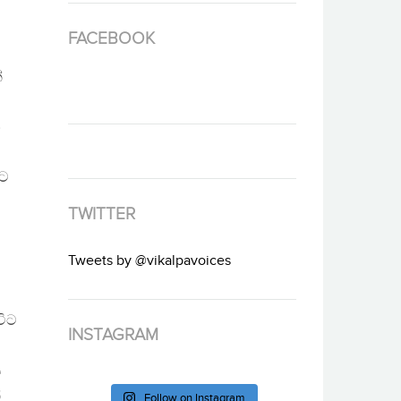
FACEBOOK
්
න
ිට
TWITTER
Tweets by @vikalpavoices
විට
INSTAGRAM
ය
්
Follow on Instagram