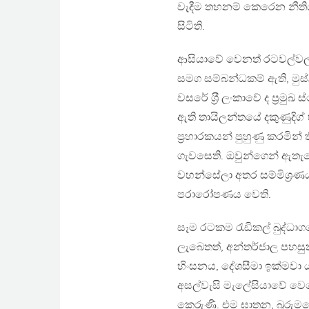
වැදීම තහනම් කෙරෙන නීතියක්
සිටිති.
ආසියාවේ වෙනත් රටවල්වල ද,
සමග සම්බන්ධකම් ඇති, මුස්ල
වසරේ ශ‍්‍රී ලංකාවේ ද ප‍්‍ර
ඇති තායිලන්තයේ දකුණුදිග් 
ප‍්‍රහාරකයන් පුහුණු කරමි
ගැවසෙති. ඔවුන්ගෙන් ඇතැමෙ
වහන්සේලා අතර සම්මිශ‍්‍රණයක
පරාරෝපණය වෙති.
සෑම රටකම රැඩිකල් බුද්ධා
ලැබෙතත්, අන්තර්ජාල පහසුක
හිංසනය, දේශසීමා ඉක්මවා 
අසල්වැසි මැලේසියාවේ වෙ
කෙරුණි. එම ඝාතන, බුරුමය