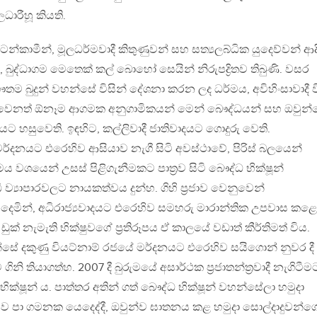
ධාරීහූ කියති.
 සටන්කාමීන්, මූලධර්මවාදී කිතුණුවන් සහ සත්‍යලබ්ධික යුදෙව්වන් ආද
ුද්ධාගම මෙතෙක් කල් බොහෝ සෙයින් නිරුපද්‍රිතව තිබුණි. වසර
තම බුදුන් වහන්සේ විසින් දේශනා කරන ලද ධර්මය, අවිහිංසාවාදී ව
් වෙනත් ඕනෑම ආගමක අනුගාමිකයන් මෙන් බෞද්ධයන් සහ ඔවුන්
 හසුවෙති. ඉඳහිට, කල්ලිවාදී ජාතිවාදයට ගොදුරු වෙති.
මර්දනයට එරෙහිව ආසියාව නැගී සිටි අවස්ථාවේ, පිරිස් බලයෙන්
ය වශයෙන් උසස් පිළිගැනීමකට පාත‍්‍රව සිටි බෞද්ධ භික්ෂූන්
 ව්‍යාපාරවලට නායකත්වය දුන්හ. ගිහි ප‍්‍රජාව වෙනුවෙන්
මින්, අධිරාජ්‍යවාදයට එරෙහිව සමහරු මාරාන්තික උපවාස කළ
ඩුක් නැමැති භික්ෂුවගේ ප‍්‍රතිරූපය ඒ කාලයේ වඩාත් කීර්තිමත් විය.
ේ දකුණු වියට්නාම් රජයේ මර්දනයට එරෙහිව සයිගොන් නුවර දී
තියාගත්හ. 2007 දී බුරුමයේ අසාර්ථක ප‍්‍රජාතන්ත‍්‍රවාදී නැගිටීම
ක්ෂූන් ය. පාත්තර අතින් ගත් බෞද්ධ භික්ෂූන් වහන්සේලා හමුදා
ව පා ගමනක යෙදෙද්දී, ඔවුන්ව ඝාතනය කළ හමුදා සොල්දාදුවන්ග