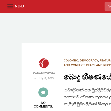
S
Sea
MENU
k
for:
i
p
t
o
m
a
i
n
COLOMBO
,
DEMOCRACY
,
FEATUR
c
AND CONFLICT
,
PEACE AND RECO
o
KARAPOTHTHA
බොදු භීෂණයේ
n
on
July 8, 2013
t
e
[බෞද්ධයන් සහ මුස්ලිම්වරු
n
සඟරාවේ අවසාන කලාපය ලංක
t
NO
නැමැති මුඛ්‍ය ලිපියේ සිං
COMMENTS
.