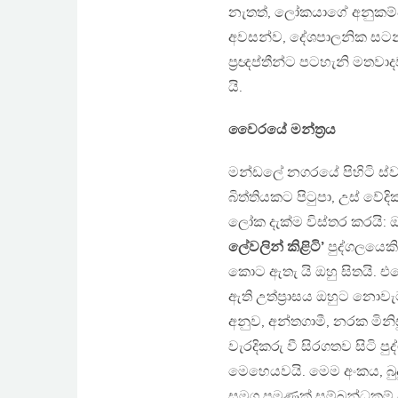
නැතත්, ලෝකයාගේ අනුකම්පාව
අවසන්ව, දේශපාලනික සටන
ප‍්‍රඥප්තීන්ට පටහැනි මතව
යි.
වෛරයේ මන්ත‍්‍රය
මන්ඩලේ නගරයේ පිහිටි ස්වකී
බිත්තියකට පිටුපා, උස් වේ
ලෝක දැක්ම විස්තර කරයි: 
ලේවලින් කිළිටි’
පුද්ගලයෙකි
කොට ඇතැ යි ඔහු සිතයි. එහෙ
ඇති උත්ප‍්‍රාසය ඔහුට නොව
අනුව, අන්තගාමී, නරක මිනිස
වැරදිකරු වී සිරගතව සිටි ප
මෙහෙයවයි. මෙම අංකය, බු
සමග පමණක් සම්බන්ධකම් ප