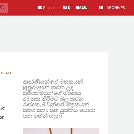
Subscribe:
RSS
|
EMAIL
ARCHIVES
,
PEACE
ආදරණීයන්ගේ මතකයන්
(අතුරුදහන් කරන ලද
සමීපතමයන්ගේ මතකය
අමතක කිරීමට බල කරන
රාජ්‍යක, ඔවුන්ගේ මතකයන්
ම්’
සමග සත්‍ය සහ යුක්තිය සොයා
යන ගමන් ගැන)
or