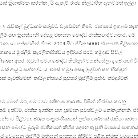
 ක‍්‍රියාත්මක කරන්නැ යි ඇතැම් රාජ්‍ය නිලධාරීහු දැනටමත් ඉල්ලා
 රැඩිකල් බුද්ධාගම සරුවට වැඩෙමින් තිබේ. රාජ්‍යයේ ඉහළම තැන
ිම් සහ ක‍්‍රිස්තියානි දේපළ වනසන බෞද්ධ ජාතිකවාදී ව්‍යාපාර, මේ
මුඛ ස්ථානයට පත්වෙමින් තිබේ. 2004 සිට ජීවිත 5000 ක් පමණ බිළිගෙ
භාගයේ මුස්ලිම් කැරලිකාරීත්වය ඉදිරියේ එරට හමුදාව සිවිල්
න් තිබෙන අතර, ඔවුන් සමග බෞද්ධ භික්ෂූන් වහන්සේලා ද බොහෝ ව
ක් ආයුධ සන්නද්ධ ය. එසේ හමුදා සොල්දාදුවන් සහ භික්ෂූන්
් පැවතීමෙන්, තායිලන්තයේ සුළුතර මුස්ලිම් ප‍්‍රජාව තවදුරටත්
ගමේ ගමන් මග, එම රටේ ඉතිහාස කාරණා විසින් නිශ්චය කරනු
ම් ද තිබීම, ජාතික අගතීන් සහ දූෂමාන පුවත්වලට තෝතැන්නකි. එ
යන්නට පිළිවන. බුරුම සංක‍්‍රමණිකයන් ලක්ෂ ගණනක් රැකියා කරන
සෙන බෞද්ධ බුරුම ජාතිකයන් කිහිප දෙනෙකු ජුනි මාසයේ ඝාතන
ේ වෙසෙන මුස්ලිම් මිනිසුන් ඝාතනය කිරීමට පළිගැනීමක් වශයෙන