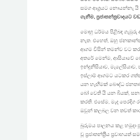
සමග ආශ‍්‍රයට නොයන්නැ යි 
ගැනීම, ප‍්‍රජාතන්ත‍්‍රවාදයට
මොහු ධර්මය පිළිබඳ ගැඹුරු
නැත. එහෙත්, ඔහු ජනකාන්ත
ආගම විසින් තමන්ව වට කරන
අතරේ මෙන්ම, ආසියාවේ බ
ඉන්දුනීසියාව, මැලේසියාව
ඉස්ලාම් ආගමට යටකර ගත්තා
යන හැඟීමක් බෞද්ධ ජනතා
බෝ වෙති යි යන බියක්, සන
කරති. එසේම, මැද පෙරදිග ර
ඔවුන් කලබල වන තවත් කා
බුරුමය පාලනය කළ හමුදා ජුන
වූ ප‍්‍රජාතන්ත‍්‍රීය ප‍්‍රව