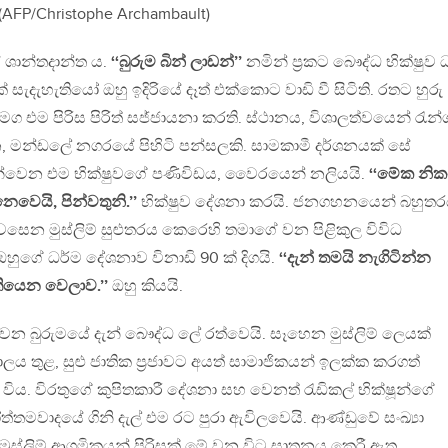
(AFP/Christophe Archambault)
 ශාන්තදාන්ත ය.
‘‘බුරුම බින් ලාඩන්’’
නමින් ප‍්‍රකට බෞද්ධ භික්ෂුව 
ැදැහැතියෝ ඔහු ඉදිරියේ දෑත් එක්කොට වාඩි වී සිටිති. රතට හුරු
සමග එම පිරිස පිරිත් සජ්ජායනා කරති. ස්ථානය, විශාලත්වයෙන් රැන්ග
 මන්ඩලේ නගරයේ පිහිටි පන්සලකි. සාමකාමී දර්ශනයක් සේ
ඳින්වෙන එම භික්ෂුවගේ පණිවිඩය, වෛරයෙන් නලියයි.
‘‘මේක නික
ෙයි, පින්වතුනි.’’
භික්ෂුව දේශනා කරයි. ජනගහනයෙන් බහුතර
ෙන මුස්ලිම් සුළුතරය කෙරෙහි තමාගේ වන පිළිකුල විවිධ
හුගේ ධර්ම දේශනාව විනාඩි 90 ක් දිගයි.
‘‘දැන් තමයි නැගිටින්න
ියෙන වෙලාව.’’
ඔහු කියයි.
වෙන බුරුමයේ දැන් බෞද්ධ ලේ රත්වෙයි. සෑහෙන මුස්ලිම් ලෙයක්
ලය තුළ, සුළු ජාතික ප‍්‍රජාවට අයත් සාමාජිකයන් ඉලක්ක කරගත්
ව විය. විරතුගේ කුපිතකාරී දේශනා සහ වෙනත් රැඩිකල් භික්ෂූන්ගේ
තමවාදයේ ගිනි දැල් එම රට පුරා ඇවිලවෙයි. ආණ්ඩුවේ සංඛ්‍යා
්ලිම් ආගමිකයන් පිරිසක් මේ වන විට ඝාතනය කෙරී ඇත.