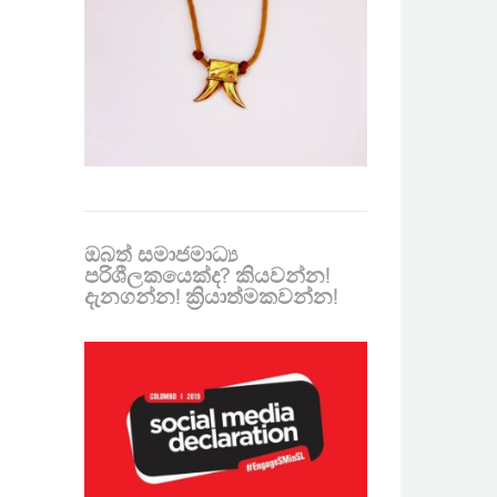
ඔබත් සමාජමාධ්‍ය
පරිශීලකයෙක්ද? කියවන්න!
දැනගන්න! ක්‍රියාත්මකවන්න!