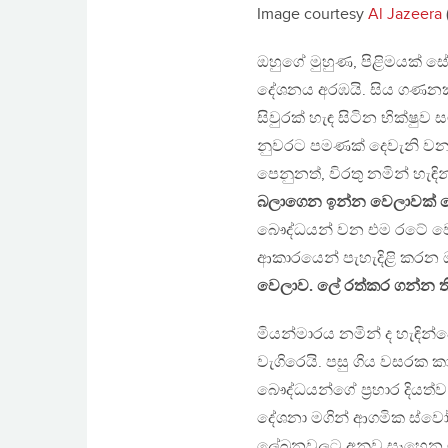
Image courtesy
Al Jazeera
ඔහුගේ මුහුණ, පිළිමයක් සේ
දේශනය අරඹයි. සිය ගණනක් ස
සිවුරක් හැඳ සිටින භික්ෂුව 
නුවරට පමණක් දෙවැනි වන,
පෙනුනත්, විරතු නමින් හැ
බලාගෙන ඉන්න වෙලාවක් නෙව
බෞද්ධයන් වන එම රටේ වෙස
ආකාරයෙන් පැහැදිළි කරන ඔ
වෙලාව. ලේ රත්කර ගන්න ත
මියන්මාරය නමින් ද හැඳින්
වැගිරෙයි. පසු ගිය වසරක කා
බෞද්ධයන්ගේ ප‍්‍රහාර දියත්
දේශනා මගින් ආගමික ස්වෝත්
ලේඛනවලට අනුව සෑහෙන මුස