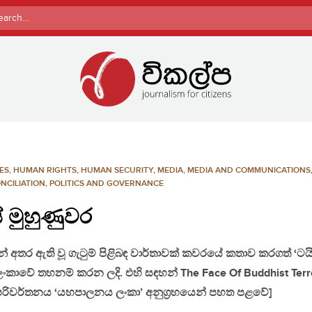
rch
ES
,
HUMAN RIGHTS
,
HUMAN SECURITY
,
MEDIA
,
MEDIA AND COMMUNICATIONS
NCILIATION
,
POLITICS AND GOVERNANCE
 මුහුණුවර
න් අතර ඇති වූ ගැටුම් පිළිබඳ වාර්තාවක් කවරයේ කතාව කරගත්
‘ටයි
ාවේ තහනම් කරන ලදි. එහි සඳහන් The Face Of Buddhist Terr
හල පරිවර්තනය ‘යහපාලනය ලංකා’ අනුග‍්‍රහයෙන් පහත පළවේ]