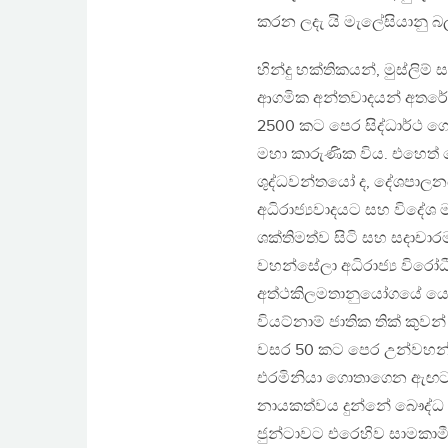
කරන ලදැ යි මැලේසියානු බල
හින්දු භක්තිකයන්, මුස්ලිම්
ආගමික අන්තවාදයන් අතරේ, බ
2500 කට පෙර සිද්ධාර්ථ ගෞ
මහා කාරුණික විය. එහෙත
ශුද්ධවන්තයෝ ද, දේශපාලනයට
අධිරාජ්‍යවාදයට සහ විදේශ 
ශක්තිමත්ව සිටි සහ සදාචාරම
වහන්සේලා අධිරාජ්‍ය විරෝධී
අත්ථකිලමතානුයෝගයේ යෙදෙ
වියට්නාම් ජාතික තික් කුවන් 
වසර 50 කට පෙර උන්වහන්ස
එරමිනියා ගොතාගෙන ඇඟට ගිනි 
නායකත්වය දුන්නේ බෞද්ධ භි
ජුන්ටාවට එරෙහිව සාමකාමී