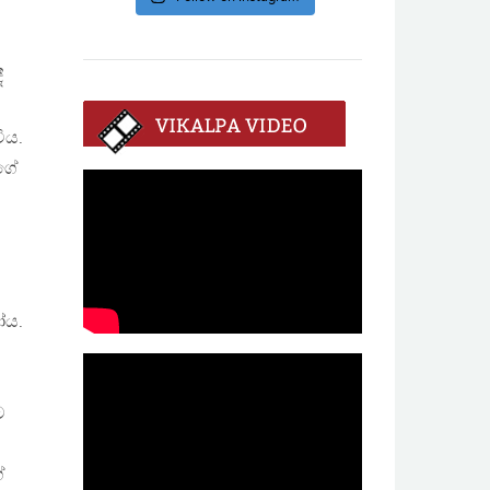
ී
ිය.
ගේ
ෝය.
ට
ේ