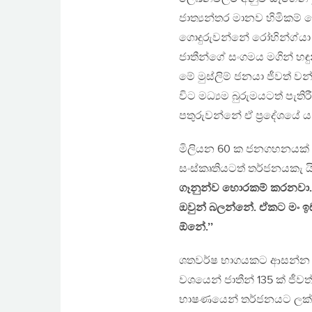
ජාත්‍යන්තර මානව හිමිකම්
ගොදුරුවන්නේ රෝහින්ග්යා ප‍
ජාතීන්ගේ සංගමය මගින් හ
මේ මුස්ලිම් ජනයා ජීවත් ව
විට මධ්‍යම බුරුමයටත් පැතිර
පතුරුවන්නේ ඒ ප‍්‍රදේශයේ ය
මිලියන 60 ක ජනගහනයක් වෙස
සංස්කෘතියටත් තර්ජනයකැ යි
ගෑනුන්ව හොරකම් කරනවා. 
ඔවුන් බලන්නේ. ඒකට මං ඉඩ
ඕනේ.’’
ශතවර්ෂ භාගයකට ආසන්න කාල
වශයෙන් ජාතීන් 135 ක් ජ
භාෂණයෙන් තර්ජනයට ලක්වෙ