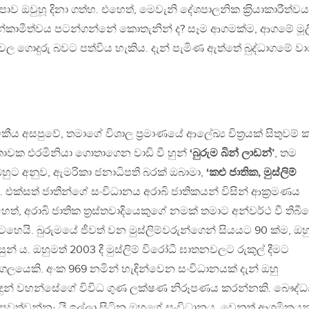
 ඔවුහූ දිනා ගත්හ. එහෙත්, මෙවැනි දේශපාලනික ක‍්‍රියාකාරීත්වය
්කාමීත්වය පටන්ගන්නේ කොතැනින් ද? සෑම ආගමක්ම, ආගමේ මූ
ාදවල ගොදුරු බවට පත්විය හැකිය. දැන් පැමිණ ඇත්තේ බුද්ධාගමේ ව
ය අසපුවේ, තමාගේ විශාල ප‍්‍රමාණයේ ආලේඛ්‍ය චිත‍්‍රයක් සිතුවම් 
දිකාවක එරමිනියා ගොතාගෙන වාඩි වී හුන්
‘බුරුම බින් ලාඩන්’
, තම
ඔහුට අනුව, ඇමරිකා ජනාධිපති බරක් ඔබාමා,
‘කළු ජාතික, මුස්ලිම්
. එක්සත් ජාතීන්ගේ සංවිධානය අරාබි ජාතිකයන් විසින් ආක‍්‍රමණය
ත්, අරාබි ජාතික ත‍්‍රස්තවාදියෙකුගේ නමක් තමාට අන්වර්ථ වී තිබී
ැටහෙයි. බුරුමයේ ජීවත් වන මුස්ලිම්වරුන්ගෙන් සියයට 90 ක්ම, ඔහ
ුන් ය. ඔහුමත් 2003 දී මුස්ලිම් විරෝධී ඝාතනවලට රුකුල් දීමට
ුද්ගලයෙකි. අංක 969 නමින් හැඳින්වෙන සංවිධානයක් දැන් ඔහු
දුන් වහන්සේගේ විවිධ ගුණ ලක්ෂණ නිරූපණය කරන්නකි. බෞද්ධ
වත්වන්නැ යි ඉල්ලා සිටින ඔහුගේ සංවිධානය, වෙනත් ආගමිකයන