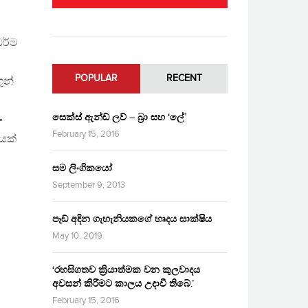
ධර්ම
POPULAR
RECENT
ුන්
සෙක්ස් ඇන්ඩ් ලව් – බ්‍රා සහ ‘ලේ’
ං
February 15, 2016
යක්
සම ලිංගිකයෝ
September 9, 2013
පෑඩ් අඳින ගැහැනියකගේ හෘදය සාක්ෂිය
May 10, 2019
‘රහසිගතව ක්‍රියාත්මක වන කුලවාදය
අවසන් කිරීමට කාලය උදාවී තිබේ.’
February 15, 2016