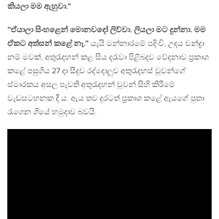
කියලා මම ඇහුවා.”
”ඒයාලා සිංහළෙන් මොනවදෝ ලිව්වා. ලියලා මට දුන්නා. මම
ඒකට අත්සන් කළේ නෑ.”
යැයි මන්නාරමේ පදිංචි, උදය චන්ද්‍රා
නම් මවක්, අතුරැදහන් කළ සිය දරැවා පිළිබදව වේදනාව ප්‍රකාශ
කළේ පසුගිය 27 දා සීදුව රද්දොලුව අතුරැදහස් වූවන්ගේ
ස්මාරකය අසල පැවති අතුරැදහන් වූවන් සිහි කිරීමේ
වැඩසටහනක දී ය. ඇය තව දුරටත් ප්‍රකාශ කළේ ඇයගේ පුතා
රැගෙන ගියේ හමුදාව බවයි.