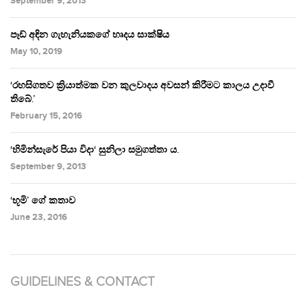
September 9, 2013
පෑඩ් අඳින ගැහැනියකගේ හෘදය සාක්ෂිය
May 10, 2019
‘රහසිගතව ක්‍රියාත්මක වන කුලවාදය අවසන් කිරීමට කාලය උදාවී
තිබේ.’
February 15, 2016
‘හිමින්සැරේ පියා විදා‘ සුනිලා සමුගත්තා ය.
September 9, 2013
‘භූමි’ ගේ කතාව
June 23, 2016
GUIDELINES & CONTACT