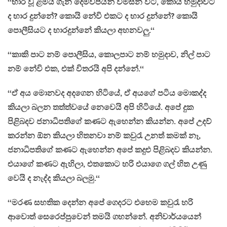
‘‘භාර වූ ළමයි ගැන දෙමව්පියන් විමසන විට, කොයි හමුදාවට
ද භාර දුන්නේ? කොයි නේවි එකට ද භාර දුන්නේ? කොයි
පොලීසියට ද භාරදුන්නේ කියලා අහනවලු.‘‘
‘‘කාකි පාට නම් පොලීසිය, කොලපාට නම් හමුදාව, නිල් පාට
නම් නේවි එක, එක් විතරයි අපි දන්නේ.‘‘
‘‘ඒ අය මොනවද අදගෙන හිටියේ, ඒ අයගේ පටිය මොකද්ද
කියලා බලන තත්ත්වයේ නෙවෙයි අපි හිටියේ. අපේ දුක
පිළිබදව ජනාධිපතිගේ කණට ඇහෙන්න කියන්න. අපේ උදව්
කරන්න ඕන කියලා හිතනවා නම් කවුරැ උනත් කමක් නෑ,
ජනාධිපතිගේ කණට ඇහෙන්න අපේ කදුළු පිළිබදව කියන්න.
එයාගේ කණට ඇහිලා, එතකොට හරි එයාගෙ ගල් හිත උණු
වෙයි ද නැද්ද කියලා බලමු.‘‘
‘‘මරණ සහතික දෙන්න අපේ ගෙදරට එහෙම කවුරැ හරි
ආවොත් සෙරෙප්පුවෙන් තමයි ගහන්නේ. අනිවාර්යයෙන්