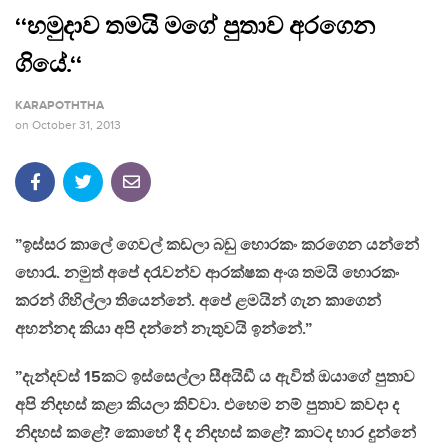
‘‘හමුදාව තමයි මගේ පුතාව අරගෙන
ගියේ.‘‘
KARAPOTHTHA
on
October 31, 2013
”ඉස්සර කාලේ ගෙවල් කඩලා බඩු හොරකං කරගෙන යන්නේ
හොරැ. නමුත් අපේ දරැවන්ව ආරක්ෂක අංශ තමයි හොරකං
කරන් ගිහිල්ලා තියෙන්නේ. අපේ ළමයින් ගැන කාගෙන්
අහන්නද කියා අපි දන්නේ නැතුවයි ඉන්නේ.”
”දැන්දවස් 15කට ඉස්සෙල්ලා සීඅයිඩී ය ඇවිත් ඔයාගේ පුතාව
අපි නිදහස් කළා කියලා කිව්වා. එහෙම නම් පුතාව කවදා ද
නිදහස් කළේ? කොහේ දී ද නිදහස් කළේ? කාටද භාර දුන්නේ