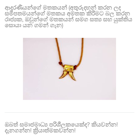
ආදරණීයන්ගේ මතකයන් (අතුරුදහන් කරන ලද
සමීපතමයන්ගේ මතකය අමතක කිරීමට බල කරන
රාජ්‍යක, ඔවුන්ගේ මතකයන් සමග සත්‍ය සහ යුක්තිය
සොයා යන ගමන් ගැන)
ඔබත් සමාජමාධ්‍ය පරිශීලකයෙක්ද? කියවන්න!
දැනගන්න! ක්‍රියාත්මකවන්න!