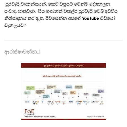
පුරවැසි වෘතාන්තයන්, කෙටි චිත්‍රපට මෙන්ම දේශපාලන
සංවාද, සාකච්ඡා, සිය ගණනක් විකල්ප පුරවැසි වෙබ් අඩවිය
නිශ්පාදනය කර ඇත. පිවිසෙන්න අපගේ
YouTube
වීඩියෝ
චැනලයට."
ආරක්ෂාවන්න..!