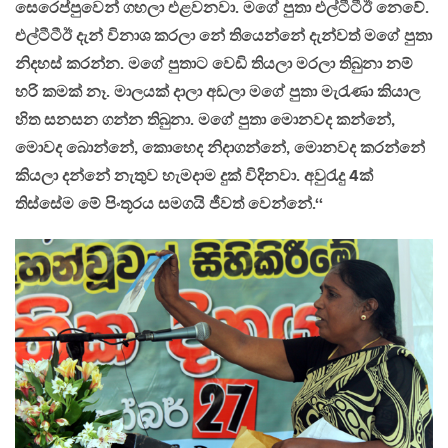
සෙරෙප්පුවෙන් ගහලා එළවනවා. මගේ පුතා එල්ටීටීඊ නෙවේ.
එල්ටීටීඊ දැන් විනාශ කරලා නේ තියෙන්නේ දැන්වත් මගේ පුතා
නිදහස් කරන්න. මගේ පුතාට වෙඩි තියලා මරලා තිබුනා නම්
හරි කමක් නෑ. මාලයක් දාලා අඩලා මගේ පුතා මැරැණා කියාල
හිත සනසන ගන්න තිබුනා. මගේ පුතා මොනවද කන්නේ,
මොවද බොන්නේ, කොහෙද නිදාගන්නේ, මොනවද කරන්නේ
කියලා දන්නේ නැතුව හැමදාම දුක් විදිනවා. අවුරැදු 4ක්
තිස්සේම මේ පිංතූරය සමගයි ජීවත් වෙන්නේ.‘‘