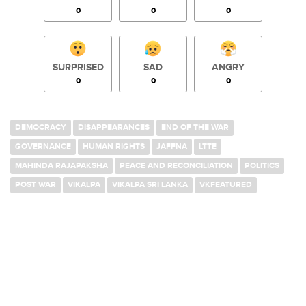
0
0
0
SURPRISED
SAD
ANGRY
0
0
0
DEMOCRACY
DISAPPEARANCES
END OF THE WAR
GOVERNANCE
HUMAN RIGHTS
JAFFNA
LTTE
MAHINDA RAJAPAKSHA
PEACE AND RECONCILIATION
POLITICS
POST WAR
VIKALPA
VIKALPA SRI LANKA
VKFEATURED