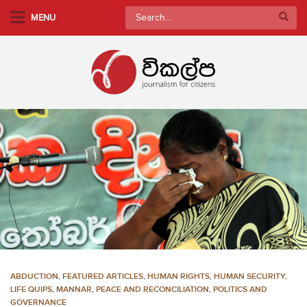
S
Search
MENU
k
for:
i
p
t
o
m
a
i
n
c
o
n
t
e
n
ABDUCTION
,
FEATURED ARTICLES
,
HUMAN RIGHTS
,
HUMAN SECURITY
,
t
LIFE QUIPS
,
MANNAR
,
PEACE AND RECONCILIATION
,
POLITICS AND
GOVERNANCE