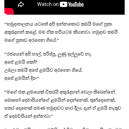
‘‘හමුදාපාලනය යටතේ අපි ඉන්නකොට තමයි මගේ පුතා
අතුරැදහන් කළේ. මම ඒක හරියටම කියනවා. හමුදාව තමයි
මගේ පුතාව අරගෙන ගියේ.‘‘
‘‘රජයෙන් අපි හාල්, පරිප්පු, ලුණු ඉල්ලුවේ නෑ.
අපේ ළමයි කෝ?
උඹලා තමයි අපේ ළමයිව අරගෙන ගියේ.
අපේ ළමයින් දිපං‘‘
‘‘මගේ එක ළමයෙක් විතරයි අතුරැදහන් වෙලා තිබෙන්නේ.
බොහෝ දෙමාපියන්ගේ ළමයින් දෙන්නෙක්, තුන්දෙනෙක්,
හතර දෙනෙක් පමණ හමුදාවට භාර දීලා, දැන් ඒ ළමයි නැතුව
ඒ දෙමව්පියන් ඉන්නවා.‘‘