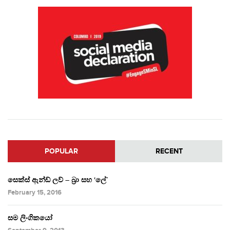
POPULAR
RECENT
සෙක්ස් ඇන්ඩ් ලව් – බ්‍රා සහ ‘ලේ’
February 15, 2016
සම ලිංගිකයෝ