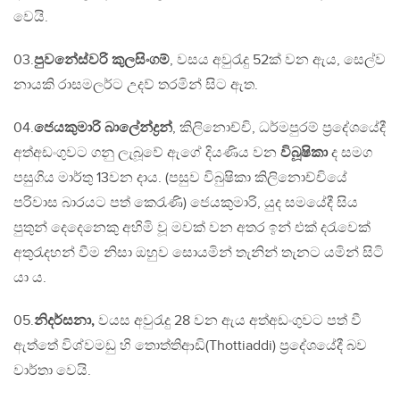
වෙයි.
03.
පුවනේස්වරි කුලසිංගම්
, වසය අවුරැදු 52ක් වන ඇය, සෙල්ව
නායකි රාසමලර්ට උදව් තරමින් සිට ඇත.
04.
ජෙයකුමාරි බාලේන්ද්‍රන්
, කිලිනොච්චි, ධර්මපුරම් ප්‍රදේශයේදී
අත්අඩංගුවට ගනු ලැබූවේ ඇගේ දියණිය වන
විබූෂිකා
ද සමග
පසුගිය මාර්තු 13වන දාය. (පසුව විබුෂිකා කිලිනොච්චියේ
පරිවාස බාරයට පත් කෙරැණි) ජෙයකුමාරි, යුද සමයේදී සිය
පුතුන් දෙදෙනෙකු අහිමි වූ මවක් වන අතර ඉන් එක් දරැවෙක්
අතුරැදහන් වීම නිසා ඔහුව සොයමින් තැනින් තැනට යමින් සිටි
යා ය.
05.
නිදර්සනා,
වයස අවුරැදු 28 වන ඇය අත්අඩංගුවට පත් වී
ඇත්තේ විශ්වමඩු හි තොත්තිආඩි(Thottiaddi) ප්‍රදේශයේදී බව
වාර්තා වෙයි.