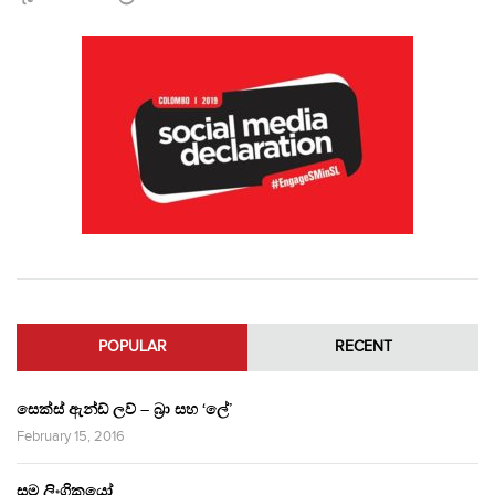
POPULAR
RECENT
සෙක්ස් ඇන්ඩ් ලව් – බ්‍රා සහ ‘ලේ’
February 15, 2016
සම ලිංගිකයෝ