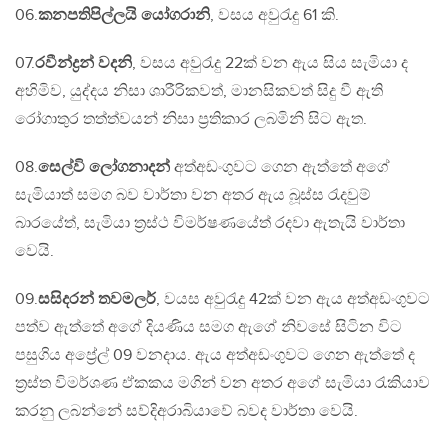
06.
කනපතිපිල්ලයි යෝගරානි
, වසය අවුරැදු 61 කි.
07.
රවීන්ද්‍රන් වදනි
, වසය අවුරැදු 22ක් වන ඇය සිය සැමියා ද
අහිමිව, යුද්දය නිසා ශාරීරිකවත්, මානසිකවත් සිදු වී ඇති
රෝගාතුර තත්ත්වයන් නිසා ප්‍රතිකාර ලබමිනි සිට ඇත.
08.
සෙල්වි ලෝගනාදන්
අත්අඩංගුවට ගෙන ඇත්තේ අගේ
සැමියාත් සමග බව වාර්තා වන අතර ඇය බූස්ස රැදවුම්
බාරයේත්, සැමියා ත්‍රස්ථ විමර්ෂණයේත් රදවා ඇතැයි වාර්තා
වෙයි.
09.
සසිදරන් තවමලර්
, වයස අවුරැදු 42ක් වන ඇය අත්අඩංගුවට
පත්ව ඇත්තේ අගේ දියණිය සමග ඇගේ නිවසේ සිටින විට
පසුගිය අප්‍රේල් 09 වනදාය. ඇය අත්අඩංගුවට ගෙන ඇත්තේ ද
ත්‍රස්ත විමර්ශණ ඒකකය මගින් වන අතර අගේ සැමියා රැකියාව
කරනු ලබන්නේ සව්දිඅරාබියාවේ බවද වාර්තා වෙයි.