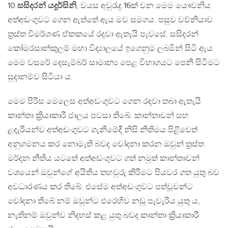
10.
සසිදරන් යදූර්සිනි
, වයස අවුරැදු 16ක් වන මෙම යෞවනිය
අත්අඩංගුවට ගෙන ඇත්තේ ඇය මව සමගය. පසුව වව්නියාව
ත්‍රස්ත විමර්ශණ ඒකකයේ රදවා ඇතැයි පැවසේ. සසිදරන්
කෝමරසාන්කුලම් මහා විද්‍යාලයේ ඉගෙනුම ලබමින් සිටි ඇය
මෙම වසරේ දෙසැම්බර් සාමාන්‍ය පෙළ විභාගයට පෙනී සිටීමට
සුදානම්ව සිටියා ය.
මෙම පිරිස මෙලෙස අත්අඩංගුවට ගෙන රඳවා තබා ඇතැයි
කාන්තා ක්‍රියාකාරී ජාලය පවසා තිබේ. කාන්තාවන් සහ
ළදැරියන්ව අත්අඩංගුවට ගැනීමේදී නිසි නීතිමය පිළිවෙත්
අනුගමනය කර නොමැති බවද චෝදනා කරන ඔවුන් ත්‍රස්ත
මර්දන නීතිය යටතේ අත්අඩංගුවට ගත් නමුත් කාන්තාවන්
වශයෙන් ඔවුන්ගේ අයිතිය තහවුරු කිරීමට පියවර ගත යුතු බව
අවධාරණය කර තිබේ. එසේම අත්අඩංගුවට පත්වූවන්ට
චෝදනා තිබේ නම් ඔවුන්ට එරෙහිව නඩු පැවැරිය යුතු ය,
නැතිනම් ඔවුන්ව නිදහස් කළ යුතු බවද කාන්තා ක්‍රියාකාරී