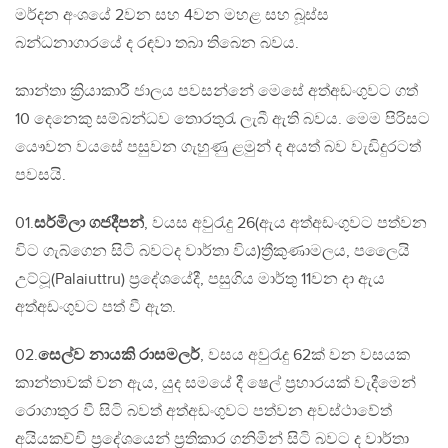
මර්දන අංශයේ 2වන සහ 4වන මහළ සහ බූස්ස
බන්‍ධනාගාරයේ ද රඳවා තබා තිබෙන බවය.
කාන්තා ක්‍රියාකාරී ජාලය පවසන්නේ මෙසේ අත්අඩංගුවට ගත්
10 දෙනෙකු සම්බන්ධව තොරතුරැ ලැබී ඇති බවය. මෙම පිරිසට
‍යෞවන වයසේ පසුවන ගැහුණු ළමුන් ද අයත් බව වැඩිදුරටත්
පවසයි.
01.
සර්මිලා ගජදීපන්
, වයස අවුරැදු 26(ඇය අත්අඩංගුවට පත්වන
විට ගැබ්ගෙන සිටි බවටද වාර්තා විය)ත්‍රීකුණාමලය, පලෛයි
උට්ටූ(Palaiuttru) ප්‍රදේශයේදී, පසුගිය මාර්තු 11වන දා ඇය
අත්අඩංගුවට පත් වී ඇත.
02.
සෙල්ව නායකි රාසමලර්
, වසය අවුරැදු 62ක් වන වසයක
කාන්තාවක් වන ඇය, යුද සමයේ දී ෂෙල් ප්‍රහාරයක් වැදීමෙන්
රොගාතුර වී සිටි බවත් අත්අඩංගුවට පත්වන අවස්ථාවේත්
අයියකච්චි ප්‍රදේශයෙන් ප්‍රතිකාර ගනිමින් සිටි බවට ද වාර්තා