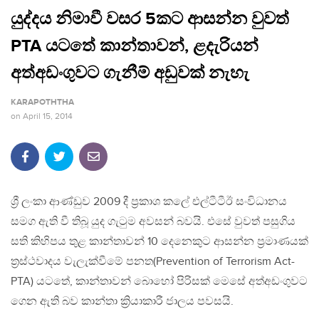
යුද්දය නිමාවී වසර 5කට ආසන්න වුවත්
PTA යටතේ කාන්තාවන්, ළදැරියන්
අත්අඩංගුවට ගැනීම් අඩුවක් නැහැ
KARAPOTHTHA
on
April 15, 2014
ශ්‍රී ලංකා ආණ්ඩුව 2009 දී ප්‍රකාශ කලේ එල්ටීටීඊ සංවිධානය
සමග ඇති වී තිබූ යුද ගැටුම අවසන් බවයි. එසේ වුවත් පසුගිය
සති කිහිපය තුළ කාන්තාවන් 10 දෙනෙකුට ආසන්න ප්‍රමාණයක්
ත්‍රස්ථවාදය වැලැක්වීමේ පනත(Prevention of Terrorism Act-
PTA) යටතේ, කාන්තාවන් බොහෝ පිරිසක් මෙසේ අත්අඩංගුවට
ගෙන ඇති බව කාන්තා ක්‍රියාකාරී ජාලය පවසයි.