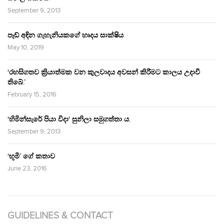
September 9, 2013
පෑඩ් අඳින ගැහැනියකගේ හෘදය සාක්ෂිය
May 10, 2019
‘රහසිගතව ක්‍රියාත්මක වන කුලවාදය අවසන් කිරීමට කාලය උදාවී
තිබේ.’
February 15, 2016
‘හිමින්සැරේ පියා විදා‘ සුනිලා සමුගත්තා ය.
September 9, 2013
‘භූමි’ ගේ කතාව
June 23, 2016
GUIDELINES & CONTACT