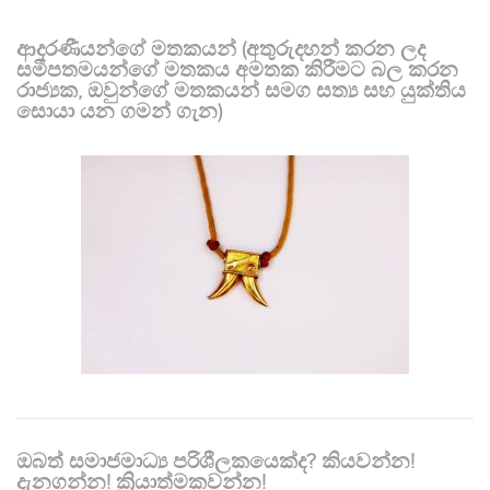
ආදරණීයන්ගේ මතකයන් (අතුරුදහන් කරන ලද
සමීපතමයන්ගේ මතකය අමතක කිරීමට බල කරන
රාජ්‍යක, ඔවුන්ගේ මතකයන් සමග සත්‍ය සහ යුක්තිය
සොයා යන ගමන් ගැන)
ඔබත් සමාජමාධ්‍ය පරිශීලකයෙක්ද? කියවන්න!
දැනගන්න! ක්‍රියාත්මකවන්න!