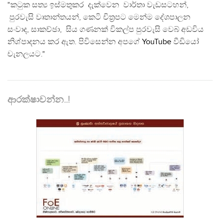
"කටුක සත්‍ය ඉස්මතුකර දැක්වෙන වාර්තා වැඩසටහන්,
පුරවැසි වෘතාන්තයන්, කෙටි චිත්‍රපට මෙන්ම දේශපාලන
සංවාද, සාකච්ඡා, සිය ගණනක් විකල්ප පුරවැසි වෙබ් අඩවිය
නිශ්පාදනය කර ඇත. පිවිසෙන්න අපගේ
YouTube
වීඩියෝ
චැනලයට."
ආරක්ෂාවන්න..!