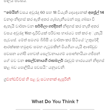
ජාලය පවසයි.
**
මෙයින්
වසය අවුරැදු 60 සහ 18 වියැති දෙදෙනෙක්
අප්‍රේල් 14
වනදා නිදහස් කර ඇති අතර ගැබ්ගැනීමෙන් පසු ගබ්සා වී
ඇතැයි වාර්තා වන
සර්මිලා ගජදීපන්
නිදහස් කර නැති අතර
වසය අවුරැදු 16ක දැරිවියක් පරිවාස භාරයට පත් කර අැතැයි
පැවසේ. මේත් සමගම බීබීසී ය වාර්තා කර සිටියේ ‘උතුරේදී
ආරක්ෂක හමුදාව සමඟ ගැටුමකින් මියගියා යැයි ආණ්ඩුව
පවසන ගෝපි හෙවත් සෙල්වනායගම් පොන්නයියා ගජීපන්
ගේ මව වන
සෙල්වනායගී රාසමලර්
රැඳවුම් භාරයෙන් නිදහස්
කළ බව පොලිසිය පවසයි.‘ යනුවෙනි.
ග්‍
රව්න්ඩ්වීව්ස් හි පළ වූ සටහනක් ඇසුරිනි
What Do You Think ?