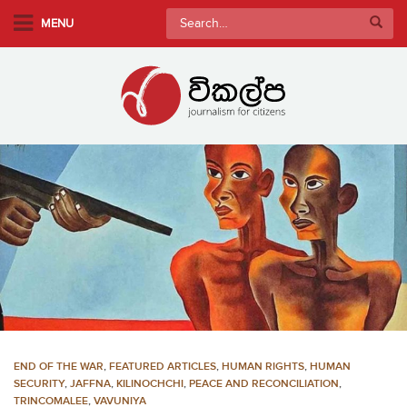
S
Search
MENU
k
for:
i
p
t
o
m
a
i
n
c
o
n
t
e
n
END OF THE WAR
,
FEATURED ARTICLES
,
HUMAN RIGHTS
,
HUMAN
t
SECURITY
,
JAFFNA
,
KILINOCHCHI
,
PEACE AND RECONCILIATION
,
TRINCOMALEE
,
VAVUNIYA