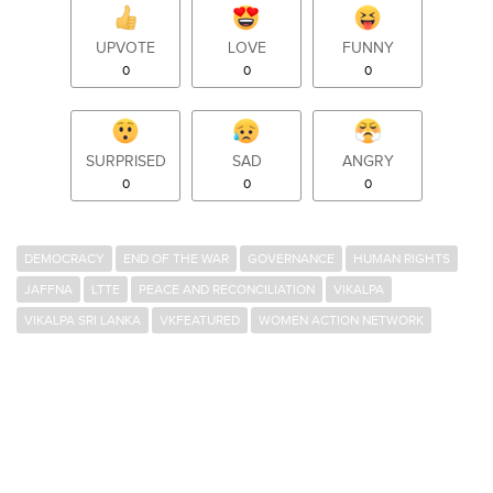
UPVOTE
LOVE
FUNNY
0
0
0
SURPRISED
SAD
ANGRY
0
0
0
DEMOCRACY
END OF THE WAR
GOVERNANCE
HUMAN RIGHTS
JAFFNA
LTTE
PEACE AND RECONCILIATION
VIKALPA
VIKALPA SRI LANKA
VKFEATURED
WOMEN ACTION NETWORK