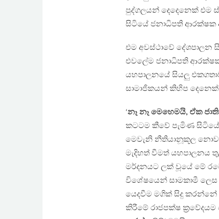
පුද්ගලයන් දෙදෙනෙක් එම ස
සිටියේ ජනාධිපති ආරක්ෂක අං
එම අවස්ථාවේ දේශපාලන සි
එවලේම ජනාධිපති ආරක්ෂක
යහපාලනයේ සියලු එකගතාවයන
සාමාජිකයන් කිහිප දෙනෙක් 
‘
නෑ නෑ මෙහෙමයි, ඒක ජාත
කටටම කීවේ පැමිණ සිටියේ රාජ
මෙවැනි නීතියානූකූල නොවන 
මැදිහත් වීමත් යහපාලනය ත
මර්දනයට ලක් වූයේ මේ රටේ 
විශේෂයෙන් සාමකාමී ලෙස ජ
යෙදවීම මගික් සිදු කරන්නේ 
කිරීමේ රාජපක්ෂ ක්‍ර‍වේදයම