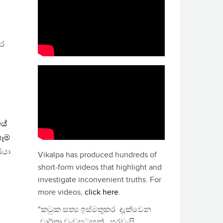
ෙර
යේ
සෑම
රයා
Vikalpa has produced hundreds of
short-form videos that highlight and
investigate inconvenient truths. For
more videos,
click here
.
"කටුක සත්‍ය ඉස්මතුකර දැක්වෙන
වාර්තා වැඩසටහන්, පුරවැසි