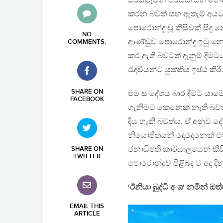
සිරකරුවන් පිරිසක් සහ නො
කරන බවත් සහ ඇතැම් අයට ඇ
පොරොන්දු වූ කිසිවක් සිදු 
NO
ආණ්ඩුව පොරොන්දු ඉටු න
COMMENTS
.
කර ඇති බවටත් දැනුම් දී
රැදවියන්ට යුක්තිය ඉෂ්ඨ ක
SHARE ON
එම සංදේශය බාර දීමට යාමේද
FACEBOOK
ගැනීමට කෙනෙක් නැති බවත් 
දිය හැකි බවත්ය. ඒ අනුව ද
නියෝජිතයන් දෙදෙනෙක් එ
ජනාධිපති කාර්යාලයෙන් කිසි
SHARE ON
TWITTER
පොරොන්දුව පිළිබද ව අද දින 
‘ඊනියා බුද්ධි අංශ‘ නමින් ඔ
EMAIL THIS
ARTICLE