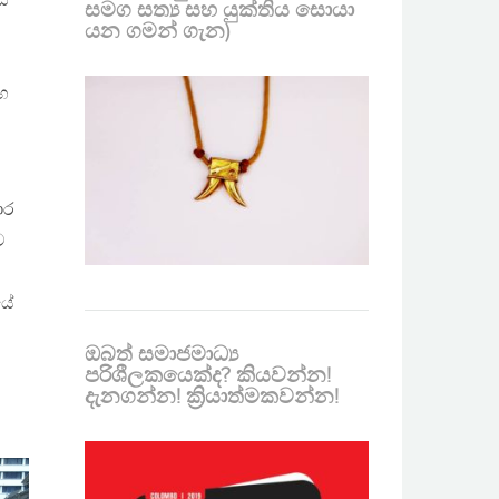
ස්
සමග සත්‍ය සහ යුක්තිය සොයා
යන ගමන් ගැන)
භ
ාර
ව
යේ
ඔබත් සමාජමාධ්‍ය
පරිශීලකයෙක්ද? කියවන්න!
දැනගන්න! ක්‍රියාත්මකවන්න!