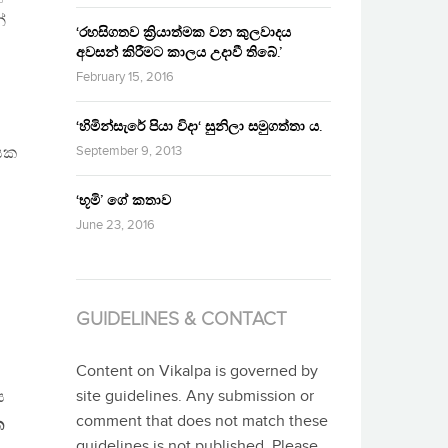
්
‘රහසිගතව ක්‍රියාත්මක වන කුලවාදය
අවසන් කිරීමට කාලය උදාවී තිබේ.’
February 15, 2016
‘හිමින්සැරේ පියා විදා‘ සුනිලා සමුගත්තා ය.
September 9, 2013
රයක
‘භූමි’ ගේ කතාව
June 23, 2016
GUIDELINES & CONTACT
Content on Vikalpa is governed by
site guidelines. Any submission or
ය
comment that does not match these
ක
guidelines is not published. Please