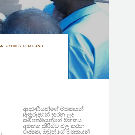
N SECURITY
,
PEACE AND
ආදරණීයන්ගේ මතකයන්
(අතුරුදහන් කරන ලද
සමීපතමයන්ගේ මතකය
අමතක කිරීමට බල කරන
රාජ්‍යක, ඔවුන්ගේ මතකයන්