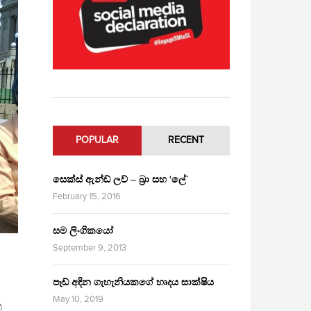
POPULAR
RECENT
සෙක්ස් ඇන්ඩ් ලව් – බ්‍රා සහ ‘ලේ’
February 15, 2016
සම ලිංගිකයෝ
September 9, 2013
පෑඩ් අඳින ගැහැනියකගේ හෘදය සාක්ෂිය
May 10, 2019
ු