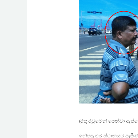
(රතු රවුමෙන් පෙන්වා ඇත්ත
ඉන්පසු එම ස්ථානයට පැමිණ සි