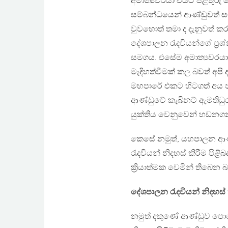
අමාත්‍යවරයා එයට පිළිතුරු 
සම්බන්ධයෙන් ආණ්ඩුවත් සම
වුවහොත් තමා ද දැනුවත්
දේශපාලන රැදවියන්ගේ ප්‍ර‍
සමගය. එසේම අමාත්‍යවරයා
මැදිහත්වීමක් කල බවත් අපි
මහපාරේ එකට හිටගත් අය ජනා
ආණ්ඩුවේ කැබිනට් ඇමතිධු
යුක්තිය වෙනුවෙන් හඩනගන 
කෙසේ නමුත්, යහපාලන ආණ
රැදවියන් නිදහස් කිරීම පිළ
ක්‍රියාත්මක වෙමින් තිබෙන 
දේශපාලන රැදවියන් නිදහස්
නමුත් දකුණේ ආණ්ඩුව පොර