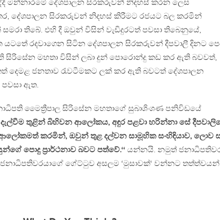
ිද්දී මන්නාරමේ දේශපාලන සිරකරුවන් නිදහස් කරන ලෙස
තර, දේශපාලන සිරකරුවන් නිදහස් කිරීමට රජයට බල කරමින්
 සමරා තිබේ. එහි දී ඔවුන් විසින් වැඩිදුරටත් පවසා තිබෙනුයේ,
නත යටතේ රදවාගෙන සිටින දේශපාලන සිරකරුවන් දීපවාලී දිනට ප
 සිරිසේන මහතා විසින් ලබා දුන් පොරොන්දු කඩ කර ඇති බවවත්,
ත් දෙමළ ජනතාව රැවටීමකට ලක් කර ඇති බවටත් දේශපාලන
් පවසා ඇත.
 ජනාධිපති මෛත්‍රීපාල සිරිසේන මහතාගේ සුබාශිංශණ පනිවිඩයේ
 දැල්වීම තුළින් බිහිවන ආලෝකය, අඳුර පළවා හරින්නා සේ දීපවාලි
 ආලෝකමත් කරමින්, ඔවුන් තුළ දල්වන සාමූහික සංහිඳියාව, ලොව 
න්ගේ පොදු ප්‍රාර්ථනාව බවට පත්වේ.‘‘
යන්නයි. නමුත් ජනාධිපතිව
‘ ජනාධිපතිවරයාගේ ගේට්ටුව අසලම ‘මුසාවක්‘ වන්නට තත්ත්වයන්