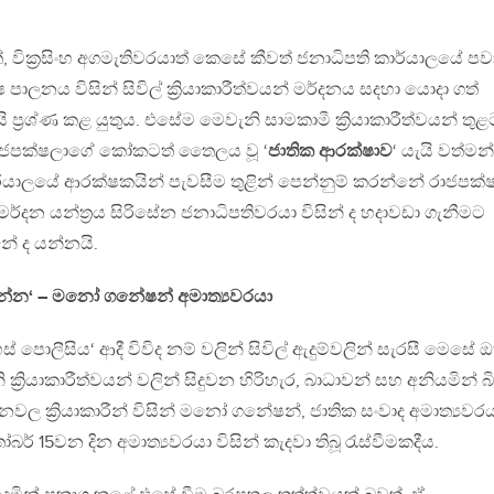
, වික්‍ර‍සිංහ අගමැතිවරයාත් කෙසේ කීවත් ජනාධිපති කාර්යාලයේ පව
ෂ පාලනය විසින් සිවිල් ක්‍රියාකාරීත්වයන් මර්දනය සදහා යොදා ගත්
 ප්‍ර‍ශ්ණ කළ යුතුය. එසේම මෙවැනි සාමකාමී ක්‍රියාකාරීත්වයන් තුළ
රාජපක්ෂලාගේ කෝකටත් තෛලය වූ ‘
ජාතික ආරක්ෂාව
‘ යැයි වත්මන්
්යාලයේ ආරක්ෂකයින් පැවසීම තුළින් පෙන්නුම් කරන්නේ රාජපක්
මර්දන යන්ත්‍ර‍ය සිරිසේන ජනාධිපතිවරයා විසින් ද හදාවඩා ගැනීමට
නේ ද යන්නයි.
න්න‘ – මනෝ ගනේෂන් අමාත්‍යවරයා
හස් පොලීසිය‘ ආදී විවිද නම් වලින් සිවිල් ඇදුම්වලින් සැරසී මෙසේ ඔ
‍රියාකාරීත්වයන් වලින් සිදුවන හිරිහැර, බාධාවන් සහ අනියමින් බ
ිධානවල ක්‍රියාකාරීන් විසින් මනෝ ගනේෂන්, ජාතික සංවාද අමාත්‍යවර
් 15වන දින අමාත්‍යවරයා විසින් කැදවා තිබූ රැස්වීමකදීය.