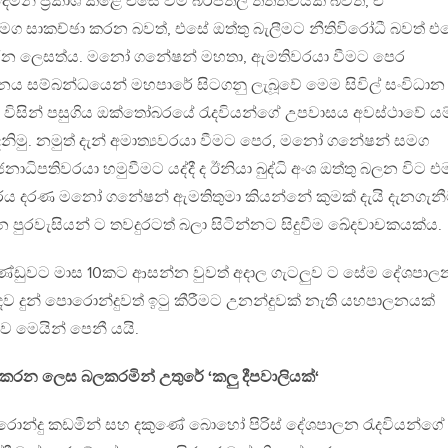
දෙමින් ප්‍ර‍කාශ කළේ එසේ වීම බරපතල තත්ත්වයක් බවත්, ඒ
ග සාකච්ඡා කරන බවත්, එසේ ඔත්තු බැලීමට නීතිවිරෝධී බවත් එ
 කරන ලෙසත්ය. මනෝ ගනේෂන් මහතා, ඇමතිවරයා වීමට පෙර
ශ්නය සම්බන්ධයෙන් මහපාරේ සිටගනු ලැබූවේ මෙම සිවිල් සංවිධාන
 විසින් පසුගිය ඔක්තෝබරයේ රැදවියන්ගේ උපවාසය අවස්ථාවේ යම
 දනිමු. නමුත් දැන් අමාත්‍යවරයා වීමට පෙර, මනෝ ගනේෂන් සමග
ධිපතිවරයා හමුවීමට යද්දී ද ඊනියා බුද්ධි අංශ ඔත්තු බලන විට එ
රය දරණ මනෝ ගනේෂන් ඇමතිතුමා කියන්නේ කුමක් දැයි දැනගැන
පුරවැසියන් ට තවදුරටත් බලා සිටින්නට සිදුවීම ඛේදවාචකයක්ය.
්ඩුවට මාස 10කට ආසන්න වුවත් අදාල ගැටලුව ට සේම දේශපාල
ිබදව දුන් පොරොන්දුවත් ඉටු කීරීමට උනන්දුවක් නැති යහපාලනයක්
බව මෙයින් පෙනී යයි.
 කරන ලෙස බලකරමින් උතුරේ ‘කලු දීපවාලියක්‘
ොන්දු කඩමින් සහ දකුණේ බොහෝ පිරිස් දේශපාලන රැදවියන්ගේ