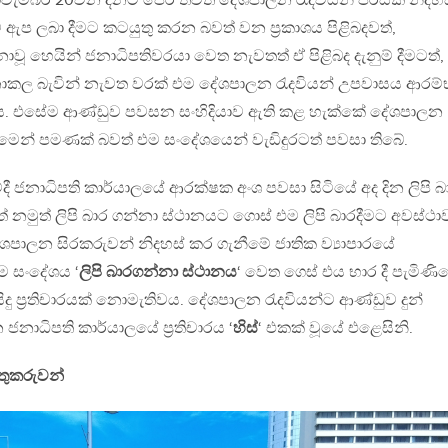
වැම්බර් 20වන දිනට පෙර තවත් දේශපාලන රැදවියන් පිරිසක් නිදහ
ප ලබා දීමට කටයුතු කරන බවත් වන ප්‍ර‍කාශය පිළිබදවත්,
නොවූ හෙයින් ජනාධිපතිවරයා වෙත නැවතත් ඒ පිළිබද දැනුම් දීමටත්,
ොකල බැවින් නැවත වරක් එම දේශපාලන රැදවියන් උපවාසය ආරම්
මටය. එසේම ආණ්ඩුව පවසන සංහිදියාව ඇති කළ හැක්කේ දේශපාලන
ිරීමෙන් පමණක් බවත් එම සංදේශයෙන් වැඩිදුරටත් පවසා තිබේ.
ී ජනාධිපති කාර්යාලයේ ආරක්ෂක අංශ පවසා සිටියේ අද දින ලිපි බ
නමුත් ලිපි බාර ගන්නා ස්ථානයට ගොස් එම ලිපි බාරදීමට අවස්ථා
ේශපාලන සිරකරුවන් නිදහස් කර ගැනීමේ ජාතික ව්‍යාපාරයේ
ම සංදේශය ‘
ලිපි බාරගන්නා ස්ථානය
‘ වෙත ගෙස් එය භාර දී පැමිණි
දු ප්‍ර‍තිචාරයක් නොමැතිවය. දේශපාලන රැදවියන්ට ආණ්ඩුව දුන්
ජනාධිපති කාර්යාලයේ ප්‍ර‍තිචාරය ‘
හිස්
‘ එකක් වූයේ එළෙසිනි.
ත්තුකරුවන්