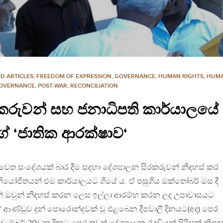
D ARTICLES
,
FREEDOM OF EXPRESSION
,
GOVERNANCE
,
HUMAN RIGHTS
,
HUMA
GOVERNANCE
,
POST-WAR
,
RECONCILIATION
රුවන් සහ ජනාධිපති කාර්යාලයේ
 ‘ජාතික ආරක්ෂාව‘
ය වෙත සංදේශයක් බාර දීම සදහා දේශපාලන සිරකරුවන් නිදහස් කර
 නියෝජිතයන් එම කාර්යාලයට ගියේ ය. ඒ පසුගිය ඔක්තෝබර් මස දී
න් ඔවුන් නිදහස් කරන ලෙස ඉල්ලා ආරම්භ කරන ලද උපාවාසයට
ලන‘ ආණ්ඩුව දුන් පොරොන්දුවක් වූ එළබෙන දීපවාලී දිනයට(අද) පෙර