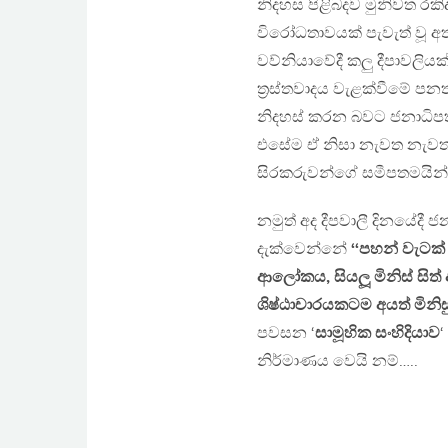
නිදහස පිළිබදව මුනිවත රක
විරෝධතාවයක් පැවැත් වූ අ
වව්නියාවේදී කලු දීපාවලියක්
ත්‍රස්තවාදය වැළක්වීමේ ප
නිදහස් කරන බවට ජනාධිපති
එසේම ඒ නිසා නැවත නැවත
සිරකරුවන්ගේ සමීපතමයින
නමුත් අද දීපවාලී දිනයේදී
දැක්වෙන්නේ
‘‘පහන් වැටක්
ආලෝකය, සියලූ මිනිස් සිත්
ශිෂ්ඨාචාරයකටම අයත් මිනිසු
පවසන ‘
සාමූහික සංහිදියාව
නිර්මාණය වෙයි නම්…..