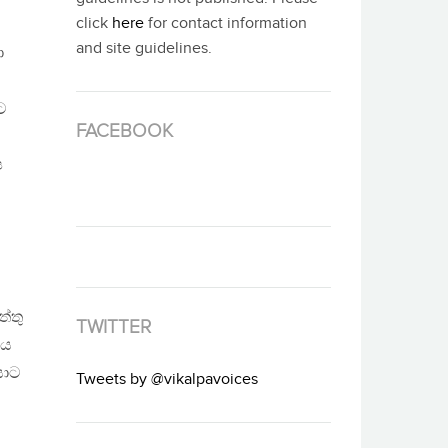
click
here
for contact information
and site guidelines.
ා
ට
FACEBOOK
ෂ
ත්තු
TWITTER
ිය
යාට
Tweets by @vikalpavoices