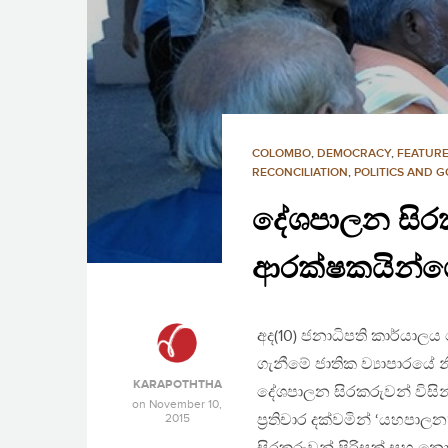
COLOMBO
,
DEMOCRACY
,
FEATURE
RECONCILIATION
,
POLITICS AND 
දේශපාලන සිරක
ආරක්ෂකයින්ගේ
අද(10) ජනාධිපති කාර්යාල
ගැනීමේ ජාතික ව්‍යාපාරයේ
KARAPOTHTHA
දේශපාලන සිරකරුවන් විසි
on
November 10,
2015
ප්‍ර‍තිචාර දක්වමින් ‘යහපා