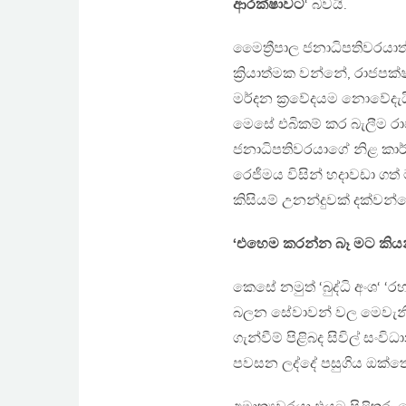
ආරක්ෂාවට
‘ බවයි.
මෛත්‍රීපාල ජනාධිපතිවරයාත්
ක්‍රියාත්මක වන්නේ, රාජපක්
මර්දන ක්‍ර‍වේදයම නොවේදැයි
මෙසේ එබිකම් කර බැලීම 
ජනාධිපතිවරයාගේ නිළ කාර
රෙජීමය විසින් හදාවඩා ගත් 
කිසියම් උනන්දුවක් දක්වන්
‘එහෙම කරන්න බෑ මට කිය
කෙසේ නමුත් ‘බුද්ධි අංශ‘ ‘ර
බලන සේවාවන් වල මෙවැනි ක්
ගැන්වීම් පිළිබද සිවිල් සංව
පවසන ලද්දේ පසුගිය ඔක්තෝබර