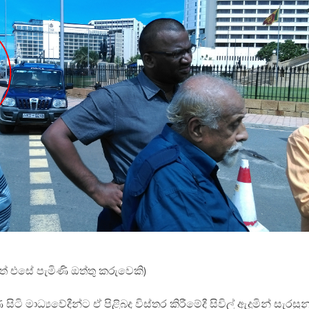
ේ එසේ පැමිණි ඔත්තු කරුවෙකි)
ටි මාධ්‍යවේදීන්ට ඒ පිළිබද විස්තර කිරීමේදී සිවිල් ඇදුමින් සැරසුන