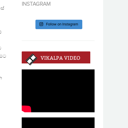
INSTAGRAM
සේ
Follow on Instagram
්
ම
ීමට
න