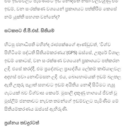
එම ඉඩම්වලට පැමිණීමට ඉඩ නොදීමත් නිසා වල්වැදුණු එම
ඉඩම්, වන සංරක්ෂණ වශයෙන් ප‍්‍රකාශයට පත්කිරීම කෙසේ
නම් යුක්ති සහගත වන්නේද?
සටකපට ජී.පී.එස්. සිතියම්
හිටපු ජනාධිපති මහින්ද රාජපක්ෂගේ ආණ්ඩුවත්, ’විශ්ව
පිහිටීමේ පද්ධති සිතියම්කරණය’(GPS) ඔස්සේ, උතුරේ විශාල
ඉඩම් කොටස්, වන සංරක්ෂණ වශයෙන් ප‍්‍රකාශයට පත්කරන
ලදි. එසේ කරද්දී, එම ප‍්‍රදේශවල ප‍්‍රාදේශීය ලේකම් කාර්යාලවල
අදහස් පවා නොවිමසන ලදි. එය, බොහොමයක් ඉඩම් බලතල
ඇති උතුරු පළාත් සභාවට ඉඩම් අයිතිය නොදී සිටීමට ගැසු
ගැටයක් බව විශ්වාස කෙරේ. මුසාලි දකුණු භාගයේ ජීවත් වූ
මුස්ලිම් ජනතාවට නැවත තමන්ගේ ඉඩම්වලට පැමිණීම මේ
සිතියම්කරණය ඔස්සේ ඇහිරුණි.
ප‍්‍රශ්නය තවදුරටත්