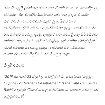
තමා සියලූ ශ‍්‍රී ලාංකිකයන්ගේ ජනාධිපතිවරයා බව මෛත‍්‍රිපාල
සිරිසේන ජනාධිපතිවරයා මතක තබා ගත යුතුය. එසේම,
සමානවත්, සාධාරණවත් සළකනු ලැබීමට සෑම
පුරවැසියෙකුටම අයිතිය ඇති බවත් දත යුතුය. යෝධ මහින්ද
රාජපක්ෂව පෙරලා දමනු ලැබුවේ සහ මෛත‍්‍රීපාල සිරිසේනව
පත්කර ගනු ලැබුවේ, පුංචියට වැටුණු සුළු ජාතික ඡන්දවලින්
බවත් අමතක නොකළ යුතුය. නැවතත් එම ඉතිහාසය
එයාකාරයෙන්ම සිදු වීමට ඉඩ දිය යුතු නැත.
හිල්මි අහමඞ්
*2016 ජනවාරි 23 වැනි දා ‘ඬේලි එෆ්.ටී.’ පුවත්පතේ පළවූ
Duplicity of Nothern Resettlement: Is the Hate Campaign
Back? නැමැති ලිපියේ සිංහල පරිවර්තනය ‘යහපාලනය ලංකා’
අනුග‍්‍රහයෙනි