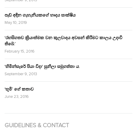
පෑඩ් අඳින ගැහැනියකගේ හෘදය සාක්ෂිය
May 10, 2019
‘රහසිගතව ක්‍රියාත්මක වන කුලවාදය අවසන් කිරීමට කාලය උදාවී
තිබේ.’
February 15, 2016
‘හිමින්සැරේ පියා විදා‘ සුනිලා සමුගත්තා ය.
September 9, 2013
‘භූමි’ ගේ කතාව
June 23, 2016
GUIDELINES & CONTACT