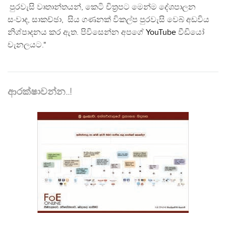
පුරවැසි වෘතාන්තයන්, කෙටි චිත්‍රපට මෙන්ම දේශපාලන
සංවාද, සාකච්ඡා, සිය ගණනක් විකල්ප පුරවැසි වෙබ් අඩවිය
නිශ්පාදනය කර ඇත. පිවිසෙන්න අපගේ
YouTube
වීඩියෝ
චැනලයට."
ආරක්ෂාවන්න..!