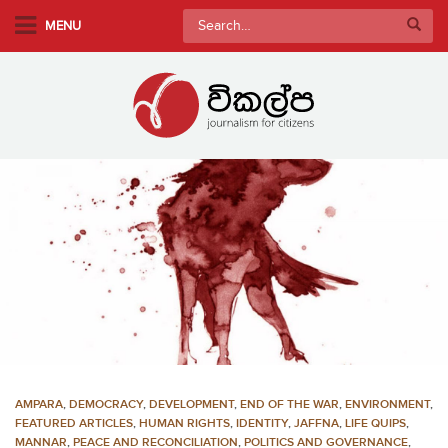
S
Search
MENU
k
for:
i
p
t
o
m
a
i
n
c
o
n
t
e
n
AMPARA
,
DEMOCRACY
,
DEVELOPMENT
,
END OF THE WAR
,
ENVIRONMENT
,
t
FEATURED ARTICLES
,
HUMAN RIGHTS
,
IDENTITY
,
JAFFNA
,
LIFE QUIPS
,
MANNAR
,
PEACE AND RECONCILIATION
,
POLITICS AND GOVERNANCE
,