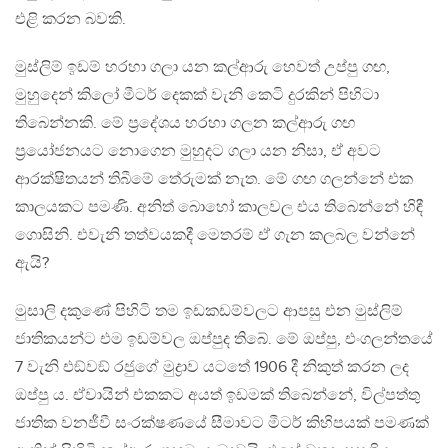
එළි කරන බවකි.
මුස්ලිම් ඉඩම් හරහා ගලා යන කල්ආරු හෙවත් උප්පු ගඟ,
මුහුදෙන් කිලෝ මීටර් දෙකක් වැනි කෙටි දුරකින් පිහිටා
තිබෙන්නකි. මේ ප‍්‍රදේශය හරහා ගලන කල්ආරු ගඟ
ප‍්‍රයෝජනයට නොගෙන මුහුදට ගලා යන නිසා, ඒ අවට
ආරක්ෂිතයන් තිබීමේ තේරුමක් නැත. මේ ගඟ ගලන්නේ එක
කාලයකට පමණි. අනිත් බොහෝ කාලවල එය තිබෙන්නේ හිඳී
ගොසිනි. එවැනි තත්වයකදී මෙතරම් ඒ ගැන කලබල වන්නේ
ඇයි?
මුසාලි දකුණේ පිහිටි තම ඉඩකඩම්වලට ආපසු එන මුස්ලිම්
ජාතිකයන්ට එම ඉඩම්වල ඔප්පුද තිබේ. මේ ඔප්පු, එංගලන්තයේ
7 වැනි එඞ්වඞ් රජුගේ මුද්‍රාව යටතේ 1906 දී නිකුත් කරන ලද
ඔප්පු ය. ඒවායින් එකකට අයත් ඉඩමක් තිබෙන්නේ, විල්පත්තු
ජාතික වනජීවී සංරක්ෂණයේ සීමාවට මීටර් කිහිපයක් පමණක්