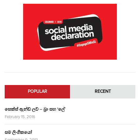
POPULAR
RECENT
සෙක්ස් ඇන්ඩ් ලව් – බ්‍රා සහ ‘ලේ’
February 15, 2016
සම ලිංගිකයෝ
September 9, 2013