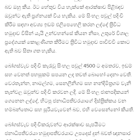
බව ඔහු කීය. ඊට හේතුව විය හැක්කේ ආරක්ෂාව පිළිබඳව
ඔවුන්ට ඇති ප‍්‍රශ්නයක් විය හැකිය. මේ සිංහල පවුල් පදිංචි
කිරීම සඳහා අවශ්‍ය ඉඩම් එලිපෙහෙලි කරන ලද්දේ ත‍්‍රිවිධ
හමුදාව විසින් යැයි උන්වහන්සේ කියන නිසා, උතුරේ විශාල
ප‍්‍රදේශයක් කොළණිගත කිරීමට ත‍්‍රිවිධ හමුදාව පාවිච්චි කොට
ඇති බව සිතා ගත හැකිය.
බෝගස්වැව පදිංචි කැරැවූ සිංහල පවුල් 4500 ට අමතරව, ඉඩම්
සහ වෙනත් පහසුකම් සපයන ලද තවත් බොහෝ දෙනා වෙති.
වෙරතැන්න, නාමල්ගම, සෙනලීනිගම සහ නන්දිමිත‍්‍රගම වැනි
තැන්වල ඔවුන්ව පදිංචි කරවන ලදි. මේ සිංහල ජානපදිකයන්
ගෙනෙන ලද්දේ, හිටපු ජනාධිපතිවරයාගේ දිස්ත‍්‍රික්කය වන
හම්බන්තොට සහ සූරියවැවෙන් බව, එහි වෙසෙන්නෝ කියති.
බෝගස්වැව පදිංචිකරුවන්ට ආරක්ෂාව සැපයීමට
ජනාධිපතිවරයා හමුදාපතිවරයාට උපදෙස් දුන් බවත් ඥානසාර