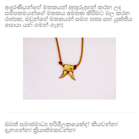
ආදරණීයන්ගේ මතකයන් (අතුරුදහන් කරන ලද
සමීපතමයන්ගේ මතකය අමතක කිරීමට බල කරන
රාජ්‍යක, ඔවුන්ගේ මතකයන් සමග සත්‍ය සහ යුක්තිය
සොයා යන ගමන් ගැන)
ඔබත් සමාජමාධ්‍ය පරිශීලකයෙක්ද? කියවන්න!
දැනගන්න! ක්‍රියාත්මකවන්න!