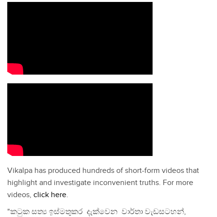
Vikalpa has produced hundreds of short-form videos that
highlight and investigate inconvenient truths. For more
videos,
click here
.
"කටුක සත්‍ය ඉස්මතුකර දැක්වෙන වාර්තා වැඩසටහන්,