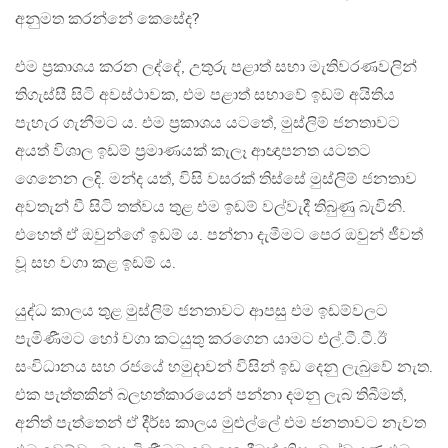
අනුමත කරන්නේ කෙසේද?
එම ප‍්‍රකාශය කරන ලද්දේ, උතුරු පළාත් සභා මැතිවරණවලින්
තිගැස්සී සිටි අවස්ථාවක, එම පළාත් සභාවේ ඉඩම් අයිතිය
පැහැර ගැනීමට ය. එම ප‍්‍රකාශය යටතේ, මුස්ලිම් ජනතාවට
අයත් විශාල ඉඩම් ප‍්‍රමාණයක් කැලෑ ආඥාපනත යටතට
ගෙනෙන ලදි. මන්ද යත්, විසි වසරක් තිස්සේ මුස්ලිම් ජනතාව
අවතැන් වී සිටි තත්වය තුළ එම ඉඩම් වල්වැදී තිබුණු බැවිනි.
එහෙත් ඒ ඔවුන්ගේ ඉඩම් ය. පන්නා දැමීමට පෙර ඔවුන් ජීවත්
වූ සහ වගා කළ ඉඩම් ය.
යුද්ධ කාලය තුළ මුස්ලිම් ජනතාවට ආපසු එම ඉඩම්වලට
පැමිණීමට හෝ වගා කටයුතු කරගෙන යාමට එල්.ටී.ටී.ඊ
සංවිධානය සහ රජයේ හමුදාවන් විසින් ඉඩ දෙනු ලැබුවේ නැත.
එක පැත්තකින් බලහත්කාරයෙන් පන්නා දමනු ලැබ තිබීමත්,
අනිත් පැත්තෙන් ඒ දීර්ඝ කාලය මුළුල්ලේ එම ජනතාවට නැවත