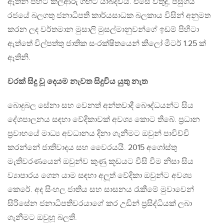
ඈතින් පිහිටි කල්ආරු ගඟට යාබදවයි. එසේ වතුදු, පසුගිය
රජයේ බලගතු ජනාධිපති කාර්යසාධක බලකාය විසින් අනුමත
කරන ලද වර්තමාන මුසාලි මුසල්මානුවන්ගේ ඉඩම් පිහිටා
ඇත්තේ විල්පත්තු ජාතික සංරක්ෂිතයෙන් කිලෝ මීටර් 1.25 ක්
ඈතිනි.
වරක් සිදු වූ දෙයම නැවත සිදුවිය යුතු නැත
බොදුබල සේනා සහ වෙනත් අන්තවාදී බෞද්ධයන්ට සිය
දේශපාලනය සඳහා වේදිකාවක් අවශ්‍ය කොට තිබේ. ප‍්‍රධාන
ප‍්‍රවාහයේ මාධ්‍ය අවධානය දිනා ගැනීමට ඔවුන් පාවිච්චි
කරන්නේ ජාතිවාදය සහ වෛරයයි. 2015 අගෝස්තු
මැතිවරණයෙන් ඔවුන්ව කුණු කූඩයට වීසි වීම නිසා සිය
ව්‍යාපාරය ගෙන යාම සඳහා අලූත් වේදිකා ඔවුන්ට අවශ්‍ය
කෙරේ. අද සිංහල ජාතිය සහ සාසනය රැකීමේ මුවාවෙන්
සිරිසේන ජනාධිපතිවරයාගේ කර උඩින් ප‍්‍රසිද්ධියක් ලබා
ගැනීමට ඔවුහූ බලති.