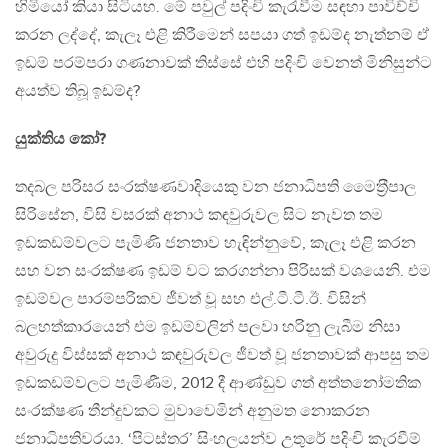
හිමියෝ කියා සිටියහ. මේ පවුල් පදිංචි කැරැවීම සඳහා පාවිච්චි
කරන ලද්දේ, කැලෑ එළි කිරීමෙන් සපයා ගත් ඉඩම්ද නැත්නම් ඒ
ඉඩම් පරම්පරා ගණනාවක් තිස්සේ එහි පදිංචි වෙනත් මිනිසුන්ට
අයත්ව තිබූ ඉඩම්ද?
යුක්තිය කෝ?
තදබල පරිසර සංරක්ෂණවාදියෙකු වන ජනාධිපති මෛත‍්‍රීපාල
සිරිසේන, විසි වසරක් අනාථ කඳවුරුවල සිට නැවත තම
ඉඩකඩම්වලට පැමිණි ජනතාව හැඳින්නුවේ, කැලෑ එළි කරන
සහ වන සංරක්ෂණ ඉඩම් වට කරගන්නා පිරිසක් වශයෙනි. එම
ඉඩම්වල පාරම්පරිකව ජීවත් වූ සහ එල්.ටී.ටී.ඊ. විසින්
බලහත්කාරයෙන් එම ඉඩම්වලින් පලවා හරිනු ලැබීම නිසා
අවුරුදු විස්සක් අනාථ කඳවුරුවල ජීවත් වූ ජනතාවක් ආපසු තම
ඉඩකඩම්වලට පැමිණීම, 2012 දී ආණ්ඩුව ගත් අත්තනෝමතික
සංරක්ෂණ තීන්දුවකට මුවාවෙමින් අනුමත නොකරන
ජනාධිපතිවරයා. ‘පිටස්තර’ සිංහලයන්ව උතුරේ පදිංචි කැරවීම්