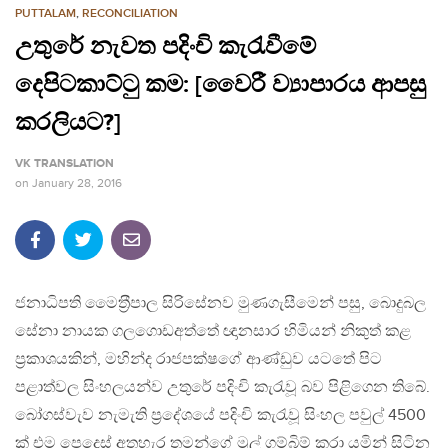
PUTTALAM
,
RECONCILIATION
උතුරේ නැවත පදිංචි කැරැවීමේ
දෙපිටකාට්ටු කම: [වෛරී ව්‍යාපාරය ආපසු
කරලියට?]
VK TRANSLATION
on
January 28, 2016
ජනාධිපති මෛත‍්‍රීපාල සිරිසේනව මුණගැසීමෙන් පසු, බොදුබල
සේනා නායක ගලගොඩඅත්තේ ඥානසාර හිමියන් නිකුත් කළ
ප‍්‍රකාශයකින්, මහින්ද රාජපක්ෂගේ ආණ්ඩුව යටතේ පිට
පළාත්වල සිංහලයන්ව උතුරේ පදිංචි කැරැවූ බව පිළිගෙන තිබේ.
බෝගස්වැව නැමැති ප‍්‍රදේශයේ පදිංචි කැරැවූ සිංහල පවුල් 4500
ක් එම පෙදෙස් අතහැර තමන්ගේ මුල් ගම්බිම් කරා යමින් සිටින