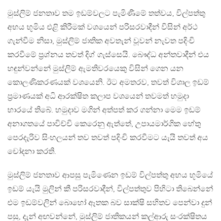
මුස්ලිම් ජනතාව තම ඉඩම්වලට පැමිණීමේ තත්වය, විල්පත්තු
අභය භූමිය එළි කිරීමක් වශයෙන් පරිසරවාදීන් විසින් අර්ථ
ගැන්වීම නිසා, මුස්ලිම් ජාතික අවතැන් වූවන් නැවත පදිංචි
කරවීමේ ප‍්‍රශ්නය තවත් දිග් ගැස්සෙයි. බෞද්ධ අන්තවාදීන් එය
හඳුන්වන්නේ මුස්ලිම් ඇමතිවරයෙකු විසින් ගෙන යන
කොලණිකරණයක් වශයෙනි. ඊට අමතරව, තවත් විශාල ඉඩම්
ප‍්‍රමාණයක් අධි ආරක්ෂිත කලාප වශයෙන් තවමත් හමුදා
භාරයේ තිබේ. හමුදාව මගින් අත්පත් කර ගන්නා මෙම ඉඩම්
අනාගතයේ පාවිච්චි කෙරෙනු ඇත්තේ, උපායමාර්ගික හේතු
පෙරදැරිව සිංහලයන් තව තවත් පදිංචි කරවීමට යැයි තවත් අය
චෝදනා කරති.
මුස්ලිම් ජනතාව ආපසු පැමිණෙන ඉඩම් විල්පත්තු අභය භූමියේ
ඉඩම් යැයි මුලින් කී පරිසරවාදීන්, විල්පත්තුව පිහිටා තිබෙන්නේ
එම ඉඩම්වලින් බොහෝ ඈතක බව සාක්ෂි සහිතව පෙන්වා දුන්
පසු, දැන් අඟවන්නේ, මුස්ලිම් ජාතිකයන් කල්ආරු සංරක්ෂිතය